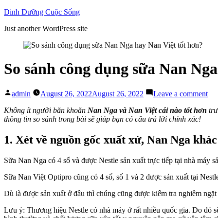
Skip
Dinh Dưỡng Cuộc Sống
to
Just another WordPress site
content
So sánh công dụng sữa Nan Nga
Posted
on
admin
August 26, 2022
August 26, 2022
Leave a comment
by
So
sán
Không ít người băn khoăn
Nan Nga và Nan Việt cái nào tốt hơn
tr
cô
thông tin so sánh trong bài sẽ giúp bạn có câu trả lời chính xác!
dụ
sữa
1. Xét về nguồn gốc xuất xứ, Nan Nga khác
Na
Ng
Sữa Nan Nga có 4 số và được Nestle sản xuất trực tiếp tại nhà máy sả
ha
Na
Sữa Nan Việt Optipro cũng có 4 số, số 1 và 2 được sản xuất tại Nestl
Việ
tốt
Dù là được sản xuất ở đâu thì chúng cũng được kiểm tra nghiêm ngặt t
hơ
Lưu ý: Thương hiệu Nestle có nhà máy ở rất nhiều quốc gia. Do đó sẽ 