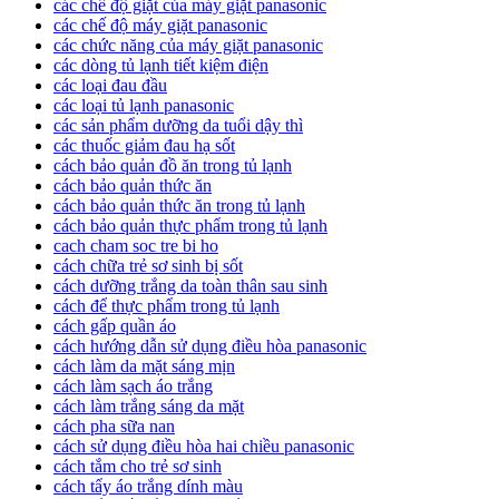
các chế độ giặt của máy giặt panasonic
các chế độ máy giặt panasonic
các chức năng của máy giặt panasonic
các dòng tủ lạnh tiết kiệm điện
các loại đau đầu
các loại tủ lạnh panasonic
các sản phẩm dưỡng da tuổi dậy thì
các thuốc giảm đau hạ sốt
cách bảo quản đồ ăn trong tủ lạnh
cách bảo quản thức ăn
cách bảo quản thức ăn trong tủ lạnh
cách bảo quản thực phẩm trong tủ lạnh
cach cham soc tre bi ho
cách chữa trẻ sơ sinh bị sốt
cách dưỡng trắng da toàn thân sau sinh
cách để thực phẩm trong tủ lạnh
cách gấp quần áo
cách hướng dẫn sử dụng điều hòa panasonic
cách làm da mặt sáng mịn
cách làm sạch áo trắng
cách làm trắng sáng da mặt
cách pha sữa nan
cách sử dụng điều hòa hai chiều panasonic
cách tắm cho trẻ sơ sinh
cách tẩy áo trắng dính màu