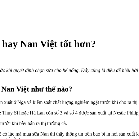
 hay Nan Việt tốt hơn?
h
ước khi quyết định chọn sữa cho bé uống. Đây cũng là điều dễ hiểu bở
ng
ng
 Nan Việt như thế nào?
n
a
n xuất ở Nga và kiểm soát chất lượng nghiêm ngặt trước khi cho ra thị 
y
n
e Thụy Sĩ hoặc Hà Lan còn số 3 và số 4 được sản xuất tại Nestle Philip
t
rước khi bày bán ra thị trường cả.
n?
có lúc mà mua sữa Nan thì thấy thông tin trên bao bì in nơi sản xuất 