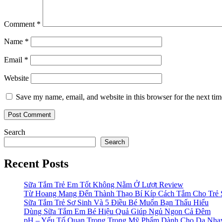
Comment
*
Name
*
Email
*
Website
Save my name, email, and website in this browser for the next ti
Search
Search
Recent Posts
Sữa Tắm Trẻ Em Tốt Không Nằm Ở Lượt Review
Từ Hoang Mang Đến Thành Thạo Bí Kíp Cách Tắm Cho Trẻ 
Sữa Tắm Trẻ Sơ Sinh Và 5 Điều Bé Muốn Bạn Thấu Hiểu
Dùng Sữa Tắm Em Bé Hiệu Quả Giúp Ngủ Ngon Cả Đêm
pH – Yếu Tố Quan Trọng Trong Mỹ Phẩm Dành Cho Da Nh