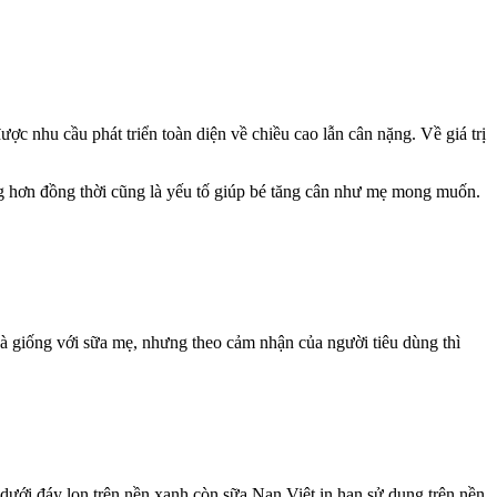
c nhu cầu phát triển toàn diện về chiều cao lẫn cân nặng. Về giá trị
ng hơn đồng thời cũng là yếu tố giúp bé tăng cân như mẹ mong muốn.
 và giống với sữa mẹ, nhưng theo cảm nhận của người tiêu dùng thì
ưới đáy lon trên nền xanh còn sữa Nan Việt in hạn sử dụng trên nền