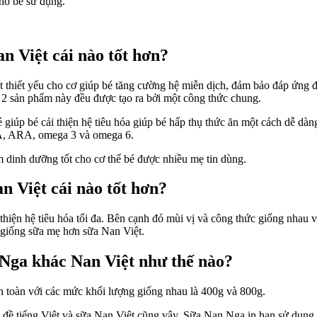
ho bé sử dụng.
an Việt cái nào tốt hơn?
thiết yếu cho cơ giúp bé tăng cường hệ miễn dịch, đảm bảo đáp ứng đượ
 2 sản phẩm này đều được tạo ra bởi một công thức chung.
 giúp bé cải thiện hệ tiêu hóa giúp bé hấp thụ thức ăn một cách dễ dà
HA, ARA, omega 3 và omega 6.
 dinh dưỡng tốt cho cơ thể bé được nhiều mẹ tin dùng.
an Việt cái nào tốt hơn?
 thiện hệ tiêu hóa tối đa. Bên cạnh đó mùi vị và công thức giống nhau
 giống sữa mẹ hơn sữa Nan Việt.
n Nga khác Nan Việt như thế nào?
an toàn với các mức khối lượng giống nhau là 400g và 800g.
ề tiếng Việt và sữa Nan Việt cũng vậy. Sữa Nan Nga in hạn sử dụng d