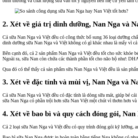
bình thường và chất lượng sữa vân tốt y nguyên nên mẹ cứ yên tâm c
2. Xét về giá trị dinh dưỡng, Nan Nga và N
Cả sữa Nan Nga và Việt đều có công thức bổ sung 36 loại dưỡng chất 
dinh dưỡng sữa Nan Nga và Việt không có gì khác nhau là mấy vì cả
Bên cạnh đó, cả 2 sản phẩm Nan Nga và Việt đều tốt cho sức khỏe bé
Ngoài ra, sữa Nan còn chứa các thành phần tốt cho não bộ như: D
Qua đó có thể thấy cả sản phẩm sữa Nan Nga và Việt đều là sản phẩm
3. Xét về đặc tính và mùi vị, Nan Nga và N
Cả sữa Nan Nga và Việt đều có đặc tính là dòng sữa mát, giúp bé cải
sữa Nan Nga có phần trội hơn sữa Nan Việt một chút vì thơm hơn và
4. Xét về bao bì và quy cách đóng gói, Na
Cả 2 loại sữa Nan Nga và Việt đều có quy trình đóng gói kỹ lưỡng, 
Bao bì sữa Nan Nga được in hoàn toàn bằng tiếng Nga không có phụ đ