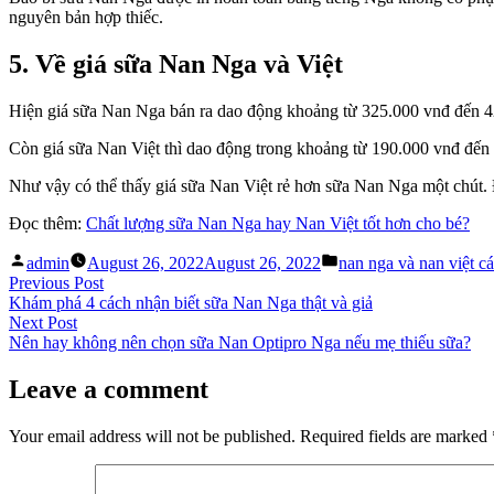
nguyên bản hợp thiếc.
5. Về giá sữa Nan Nga và Việt
Hiện giá sữa Nan Nga bán ra dao động khoảng từ 325.000 vnđ đến 4
Còn giá sữa Nan Việt thì dao động trong khoảng từ 190.000 vnđ đến
Như vậy có thể thấy giá sữa Nan Việt rẻ hơn sữa Nan Nga một chút. 
Đọc thêm:
Chất lượng sữa Nan Nga hay Nan Việt tốt hơn cho bé?
Posted
Posted
admin
August 26, 2022
August 26, 2022
nan nga và nan việt cá
by
in
Post
Previous
Previous Post
post:
Khám phá 4 cách nhận biết sữa Nan Nga thật và giả
navigation
Next
Next Post
post:
Nên hay không nên chọn sữa Nan Optipro Nga nếu mẹ thiếu sữa?
Leave a comment
Your email address will not be published.
Required fields are marked