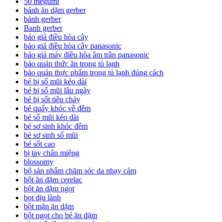
50 megumi
bánh ăn dặm gerber
bánh gerber
Banh gerber
báo giá điều hòa cây
báo giá điều hòa cây panasonic
báo giá máy điều hòa âm trần panasonic
bảo quản thức ăn trong tủ lạnh
bảo quản thực phẩm trong tủ lạnh đúng cách
bé bị sổ mũi kéo dài
bé bị sổ mũi lâu ngày
bé bị sốt tiêu chảy
bé quấy khóc về đêm
bé sổ mũi kéo dài
bé sơ sinh khóc đêm
bé sơ sinh sổ mũi
bé sốt cao
bị tay chân miệng
blossomy
bộ sản phẩm chăm sóc da nhạy cảm
bột ăn dặm cerelac
bột ăn dặm ngọt
bọt dịu lành
bột mặn ăn dặm
bột ngọt cho bé ăn dặm