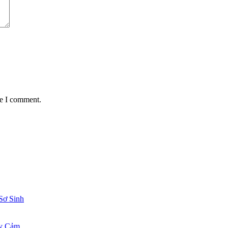
me I comment.
Sơ Sinh
ạy Cảm