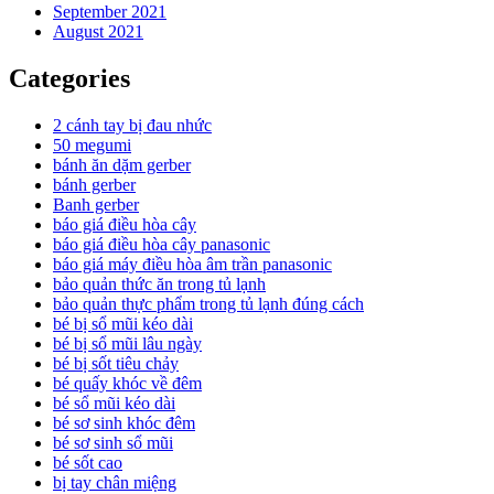
September 2021
August 2021
Categories
2 cánh tay bị đau nhức
50 megumi
bánh ăn dặm gerber
bánh gerber
Banh gerber
báo giá điều hòa cây
báo giá điều hòa cây panasonic
báo giá máy điều hòa âm trần panasonic
bảo quản thức ăn trong tủ lạnh
bảo quản thực phẩm trong tủ lạnh đúng cách
bé bị sổ mũi kéo dài
bé bị sổ mũi lâu ngày
bé bị sốt tiêu chảy
bé quấy khóc về đêm
bé sổ mũi kéo dài
bé sơ sinh khóc đêm
bé sơ sinh sổ mũi
bé sốt cao
bị tay chân miệng