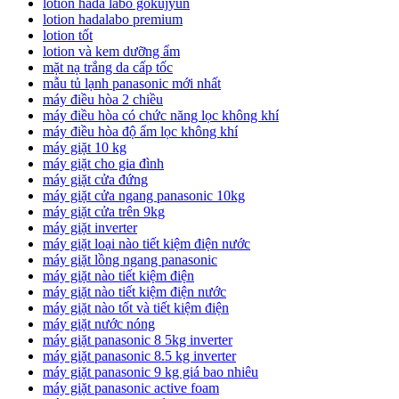
lotion hada labo gokujyun
lotion hadalabo premium
lotion tốt
lotion và kem dưỡng ẩm
mặt nạ trắng da cấp tốc
mẫu tủ lạnh panasonic mới nhất
máy điều hòa 2 chiều
máy điều hòa có chức năng lọc không khí
máy điều hòa độ ẩm lọc không khí
máy giặt 10 kg
máy giặt cho gia đình
máy giặt cửa đứng
máy giặt cửa ngang panasonic 10kg
máy giặt cửa trên 9kg
máy giặt inverter
máy giặt loại nào tiết kiệm điện nước
máy giặt lồng ngang panasonic
máy giặt nào tiết kiệm điện
máy giặt nào tiết kiệm điện nước
máy giặt nào tốt và tiết kiệm điện
máy giặt nước nóng
máy giặt panasonic 8 5kg inverter
máy giặt panasonic 8.5 kg inverter
máy giặt panasonic 9 kg giá bao nhiêu
máy giặt panasonic active foam