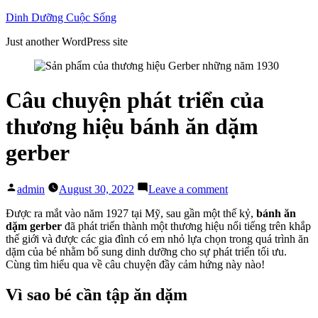
Skip
Dinh Dưỡng Cuộc Sống
to
Just another WordPress site
content
Câu chuyện phát triển của
thương hiệu bánh ăn dặm
gerber
Posted
on
admin
August 30, 2022
Leave a comment
by
Câu
chuyện
Được ra mắt vào năm 1927 tại Mỹ, sau gần một thế kỷ,
bánh ăn
phát
dặm gerber
đã phát triển thành một thương hiệu nổi tiếng trên khắp
triển
thế giới và được các gia đình có em nhỏ lựa chọn trong quá trình ăn
của
dặm của bé nhằm bổ sung dinh dưỡng cho sự phát triển tối ưu.
thương
Cùng tìm hiểu qua về câu chuyện đầy cảm hứng này nào!
hiệu
bánh
Vì sao bé cần tập ăn dặm
ăn
dặm