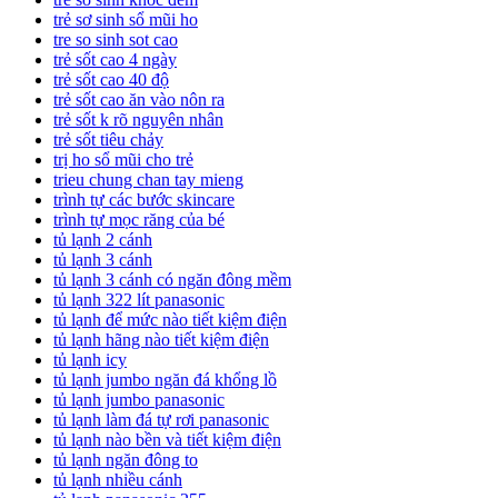
trẻ sơ sinh sổ mũi ho
tre so sinh sot cao
trẻ sốt cao 4 ngày
trẻ sốt cao 40 độ
trẻ sốt cao ăn vào nôn ra
trẻ sốt k rõ nguyên nhân
trẻ sốt tiêu chảy
trị ho sổ mũi cho trẻ
trieu chung chan tay mieng
trình tự các bước skincare
trình tự mọc răng của bé
tủ lạnh 2 cánh
tủ lạnh 3 cánh
tủ lạnh 3 cánh có ngăn đông mềm
tủ lạnh 322 lít panasonic
tủ lạnh để mức nào tiết kiệm điện
tủ lạnh hãng nào tiết kiệm điện
tủ lạnh icy
tủ lạnh jumbo ngăn đá khổng lồ
tủ lạnh jumbo panasonic
tủ lạnh làm đá tự rơi panasonic
tủ lạnh nào bền và tiết kiệm điện
tủ lạnh ngăn đông to
tủ lạnh nhiều cánh