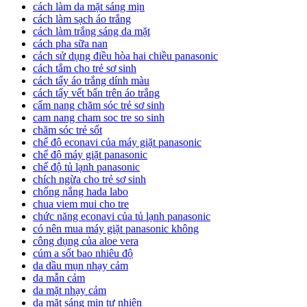
cách làm da mặt sáng mịn
cách làm sạch áo trắng
cách làm trắng sáng da mặt
cách pha sữa nan
cách sử dụng điều hòa hai chiều panasonic
cách tắm cho trẻ sơ sinh
cách tẩy áo trắng dính màu
cách tẩy vết bẩn trên áo trắng
cẩm nang chăm sóc trẻ sơ sinh
cam nang cham soc tre so sinh
chăm sóc trẻ sốt
chế độ econavi của máy giặt panasonic
chế độ máy giặt panasonic
chế độ tủ lạnh panasonic
chích ngừa cho trẻ sơ sinh
chống nắng hada labo
chua viem mui cho tre
chức năng econavi của tủ lạnh panasonic
có nên mua máy giặt panasonic không
công dụng của aloe vera
cúm a sốt bao nhiêu độ
da dầu mụn nhạy cảm
da mẫn cảm
da mặt nhạy cảm
da mặt sáng mịn tự nhiên