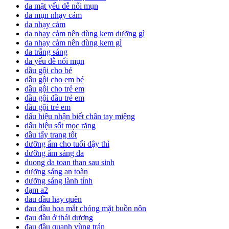
da mặt yếu dễ nổi mụn
da mụn nhạy cảm
da nhạy cảm
da nhạy cảm nên dùng kem dưỡng gì
da nhạy cảm nên dùng kem gì
da trắng sáng
da yếu dễ nổi mụn
dầu gội cho bé
dầu gội cho em bé
dầu gội cho trẻ em
dầu gội đầu trẻ em
dầu gội trẻ em
dấu hiệu nhận biết chân tay miệng
dấu hiệu sốt mọc răng
dầu tẩy trang tốt
dưỡng ẩm cho tuổi dậy thì
dưỡng ẩm sáng da
duong da toan than sau sinh
dưỡng sáng an toàn
dưỡng sáng lành tính
đạm a2
đau đầu hay quên
đau đầu hoa mắt chóng mặt buồn nôn
đau đầu ở thái dương
đau đầu quanh vùng trán