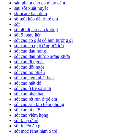
sản phẩm cho da nhạy cảm
sau sốt xuất huyết
skincare ban đêm
sổ mũi kéo dài ở trẻ em
sốt
sốt 40 độ có cao không
sốt 5 ngày liền
sốt cao co giật có ảnh hưởng gì
sốt cao co giật ở người lớn
sốt cao đau họng
sốt cao đau nhức xương khớp
sốt cao đi ngoài
sốt cao đột ngột
sốt cao ho nhiều
sốt cao kèm phát ban
sốt cao mắt đỏ
sốt cao ở trẻ sơ sinh
sốt cao phát ban
sốt cao rét run ở trẻ em
sốt cao sau khi tiêm phòng
sốt cao trên 39
sốt cao viêm họng
sốt k hạ ở trẻ
sốt k nên ăn gì
sốt mọc răng hàm ở trẻ