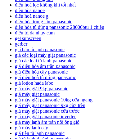
điều hoà lọc không khí tốt nhất
điều hòa nanoe
điều hoà nanoe g
điều hòa trung tâm panasonic
điều hòa tủ đứng panasonic 28000btu 1 chiều
điều trị da nhạy cảm
gel sunscreen
gerber
giá bán tủ lạnh panasonic
giá các loại máy giặt panasonic
giá các loại tủ lạnh panasonic
giá điều hòa âm trần panasonic
giá điều hòa cây panasonic
giá điều hoà tủ đứng panasonic
giá lotion hada labo
giá máy giặt 9kg panasonic
giá máy giặt panasonic
giá máy giặt panasonic 10kg cửa ngang
giá máy giặt panasonic 9kg cửa trên
giá máy giặt panasonic cửa trước
giá máy giặt panasonic inverter
giá máy lạnh âm trần nối ống gió
giá máy lạnh cây
giá tiền tủ lạnh panasonic
giá tủ lạnh 4 cánh panasonic