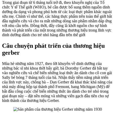
Trong giai đoạn từ 6 tháng tuổi trở đi, theo khuyến nghị của Tổ
gerber
chức Y tế Thế giới (WHO), bé cần được bổ sung thêm nguồn dinh
dưỡng đa dạng và phong phú hơn từ các loại thực phẩm khác ngoài
sữa mẹ. Chính vì như thế, các hãng thực phẩm trên toàn thế giới bắt
đầu nghiên cứu và cho ra mắt những dòng sản phẩm nhằm đáp ứng
với nhu cầu trên. Đồng thời, đây cũng là khởi nguồn cho sự hình
thành và phát triển của một trong những thương hiệu trong lĩnh vực
dinh dưỡng dành cho trẻ nhỏ hàng đầu trên thế giới
Câu chuyện phát triển của thương hiệu
gerber
Mùa hè những năm 1927, theo lời khuyên về dinh dưỡng của
những bác sĩ nhi khoa thời bấy giờ, bà Dorothy Gerber đã bắt tay
vào nghiên cứu và chế biến những loại thức ăn dành cho cô con gái
Sally bé bỏng 7 tháng tuổi của bà. Nhận thấy tiềm năng phát triển
của lĩnh vực này, chồng bà – Dan Gerber đã khai thác khả năng của
nhà máy đóng hộp tại thành phố Fremont, bang Michigan (Mỹ) để
bắt đầu công cuộc chế biến những thức ăn dành cho trẻ nhỏ trong
giai đoạn này – đặt nền móng và những viên gạch đầu tiên cho sự
hình thành của thương hiệu Gerber.