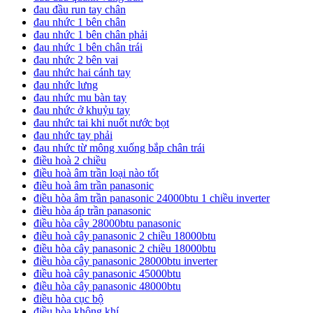
đau đầu run tay chân
đau nhức 1 bên chân
đau nhức 1 bên chân phải
đau nhức 1 bên chân trái
đau nhức 2 bên vai
đau nhức hai cánh tay
đau nhức lưng
đau nhức mu bàn tay
đau nhức ở khuỷu tay
đau nhức tai khi nuốt nước bọt
đau nhức tay phải
đau nhức từ mông xuống bắp chân trái
điều hoà 2 chiều
điều hoà âm trần loại nào tốt
điều hoà âm trần panasonic
điều hòa âm trần panasonic 24000btu 1 chiều inverter
điều hòa áp trần panasonic
điều hòa cây 28000btu panasonic
điều hoà cây panasonic 2 chiều 18000btu
điều hòa cây panasonic 2 chiều 18000btu
điều hòa cây panasonic 28000btu inverter
điều hoà cây panasonic 45000btu
điều hòa cây panasonic 48000btu
điều hòa cục bộ
điều hòa không khí