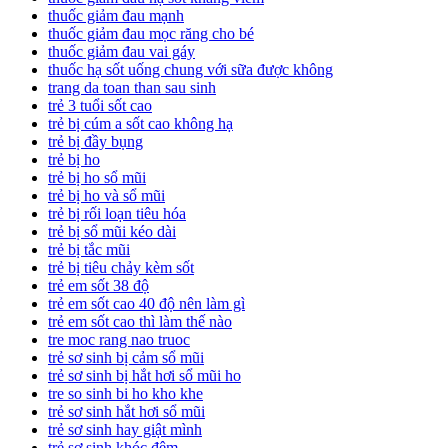
thuốc giảm đau mạnh
thuốc giảm đau mọc răng cho bé
thuốc giảm đau vai gáy
thuốc hạ sốt uống chung với sữa được không
trang da toan than sau sinh
trẻ 3 tuổi sốt cao
trẻ bị cúm a sốt cao không hạ
trẻ bị đầy bụng
trẻ bị ho
trẻ bị ho sổ mũi
trẻ bị ho và sổ mũi
trẻ bị rối loạn tiêu hóa
trẻ bị sổ mũi kéo dài
trẻ bị tắc mũi
trẻ bị tiêu chảy kèm sốt
trẻ em sốt 38 độ
trẻ em sốt cao 40 độ nên làm gì
trẻ em sốt cao thì làm thế nào
tre moc rang nao truoc
trẻ sơ sinh bị cảm sổ mũi
trẻ sơ sinh bị hắt hơi sổ mũi ho
tre so sinh bi ho kho khe
trẻ sơ sinh hắt hơi sổ mũi
trẻ sơ sinh hay giật mình
trẻ sơ sinh khóc đêm