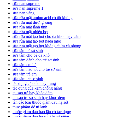
sữa nan supreme
sữa nan supreme 1
sữa nan vàng
sữa rửa mặt amino acid có tốt không
sữa rửa mặt dưỡng sáng
sữa rửa mặt lành tính
sữa rửa mặt nhiều bọt
sữa rửa mặt tạo bọt cho da khô nhạy cảm
sữa rửa mặt tạo bọt hada labo
sữa rửa mặt tạo bọt không chứa xà phòng
sữa tắm bé sơ sinh
sữa tắm cho bé da khô
sữa tắm dành cho trẻ sơ sinh
sữa tắm em bé
sữa tắm nào tốt cho trẻ sơ sinh
sữa tắm trẻ em
sữa tắm trẻ sơ sinh
tác dụng của dầu tẩy trang
tác dụng của kem chống nắng
tại sao trẻ hay khóc đêm
tai sao tre so sinh hay khoc dem
tên các loại thuốc giảm đau hạ sốt
thực phẩm để tủ lạnh
thuốc giảm đau bao lâu có tác dụng
thuốc giảm đau hạ sốt kháng viêm