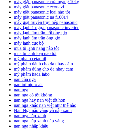
máy giặt panasonic cửa ngang 10kg
máy giặt panasonic econavi
máy giặt panasonic loại nào tốt
máy giặt panasonic na f100a4
máy giặt truyền trực tiếp panasonic
máy lạnh 1 ngựa panasonic inverter
máy lạnh âm trần nối ống gió
máy lạnh âm trần ống gió
máy lạnh cục bộ
mua tủ lạnh hãng nào tốt
mua tủ lạnh loại nào tốt
mỹ phẩm cetaphil
mỹ phẩm dành cho da nhạy cảm
mỹ phẩm dùng cho da nhạy cảm
mỹ phẩm hada labo
nan của nga
nan infinipro a2
nan nga
nan nga có tốt không
nan nga hay nan việt tốt hơn
nan nga khác nan việt như thế nào
Nan Nga nắp vàng và nắp xanh
nan nga nắp xanh
nan nga nắp xanh nắp vàng
nan nga nhập khẩu