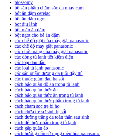
blossomy
bộ sản phẩm chăm sóc da nhạy cảm
bột ăn dặm cerelac
bột ăn dặm ngọt
bọt dịu lành
bột mặn ăn dặm
bột ngọt cho bé ăn dặm
các chế độ giặt của máy giặt panasonic
các chế độ máy giặt panasonic
các chức năng của máy giặt panasonic
các dòng tủ lạnh tiết kiệm điện
các loại đau đầu
các loại tủ lạnh panasonic
các sản phẩm dưỡng da tuổi dậy thì
các thuốc giảm đau hạ sốt
cách bảo quản đồ ăn trong tủ lạnh
cách bảo quản thức ăn
cách bảo quản thức ăn trong tủ lạnh
cách bảo quản thực phẩm trong tủ lạnh
cach cham soc tre bi ho
cách chữa trẻ sơ sinh bị sốt
cách dưỡng trắng da toàn thân sau sinh
cách để thực phẩm trong tủ lạnh
cách gấp quần áo
cách hướng dẫn sử dụng điều hòa panasonic