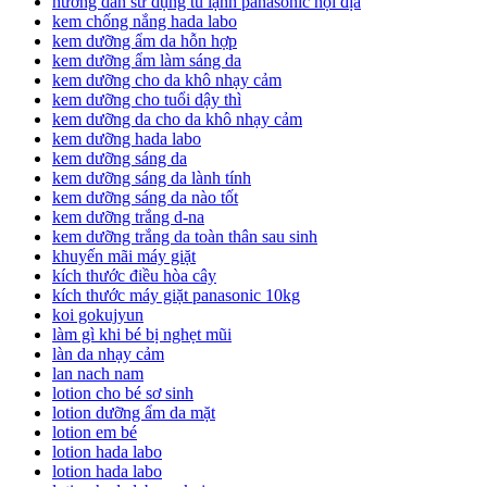
hướng dẫn sử dụng tủ lạnh panasonic nội địa
kem chống nắng hada labo
kem dưỡng ẩm da hỗn hợp
kem dưỡng ẩm làm sáng da
kem dưỡng cho da khô nhạy cảm
kem dưỡng cho tuổi dậy thì
kem dưỡng da cho da khô nhạy cảm
kem dưỡng hada labo
kem dưỡng sáng da
kem dưỡng sáng da lành tính
kem dưỡng sáng da nào tốt
kem dưỡng trắng d-na
kem dưỡng trắng da toàn thân sau sinh
khuyến mãi máy giặt
kích thước điều hòa cây
kích thước máy giặt panasonic 10kg
koi gokujyun
làm gì khi bé bị nghẹt mũi
làn da nhạy cảm
lan nach nam
lotion cho bé sơ sinh
lotion dưỡng ẩm da mặt
lotion em bé
lotion hada labo
lotion hada labo