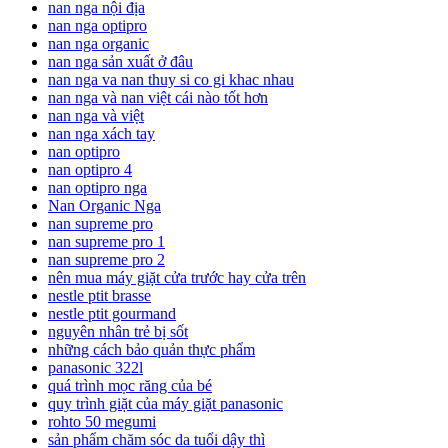
nan nga nội địa
nan nga optipro
nan nga organic
nan nga sản xuất ở đâu
nan nga va nan thuy si co gi khac nhau
nan nga và nan việt cái nào tốt hơn
nan nga và việt
nan nga xách tay
nan optipro
nan optipro 4
nan optipro nga
Nan Organic Nga
nan supreme pro
nan supreme pro 1
nan supreme pro 2
nên mua máy giặt cửa trước hay cửa trên
nestle ptit brasse
nestle ptit gourmand
nguyên nhân trẻ bị sốt
những cách bảo quản thực phẩm
panasonic 322l
quá trình mọc răng của bé
quy trình giặt của máy giặt panasonic
rohto 50 megumi
sản phẩm chăm sóc da tuổi dậy thì