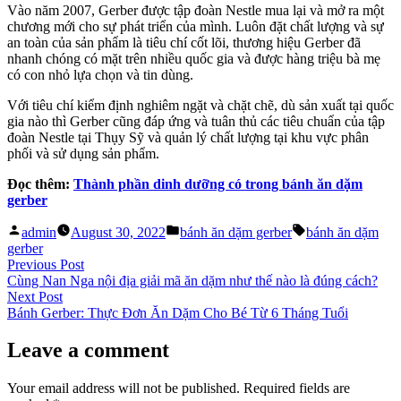
Vào năm 2007, Gerber được tập đoàn Nestle mua lại và mở ra một
chương mới cho sự phát triển của mình. Luôn đặt chất lượng và sự
an toàn của sản phẩm là tiêu chí cốt lõi, thương hiệu Gerber đã
nhanh chóng có mặt trên nhiều quốc gia và được hàng triệu bà mẹ
có con nhỏ lựa chọn và tin dùng.
Với tiêu chí kiểm định nghiêm ngặt và chặt chẽ, dù sản xuất tại quốc
gia nào thì Gerber cũng đáp ứng và tuân thủ các tiêu chuẩn của tập
đoàn Nestle tại Thụy Sỹ và quản lý chất lượng tại khu vực phân
phối và sử dụng sản phẩm.
Đọc thêm:
Thành phần dinh dưỡng có trong bánh ăn dặm
gerber
Posted
Posted
Tags:
admin
August 30, 2022
bánh ăn dặm gerber
bánh ăn dặm
by
in
gerber
Post
Previous
Previous Post
post:
Cùng Nan Nga nội địa giải mã ăn dặm như thế nào là đúng cách?
navigation
Next
Next Post
post:
Bánh Gerber: Thực Đơn Ăn Dặm Cho Bé Từ 6 Tháng Tuổi
Leave a comment
Your email address will not be published.
Required fields are