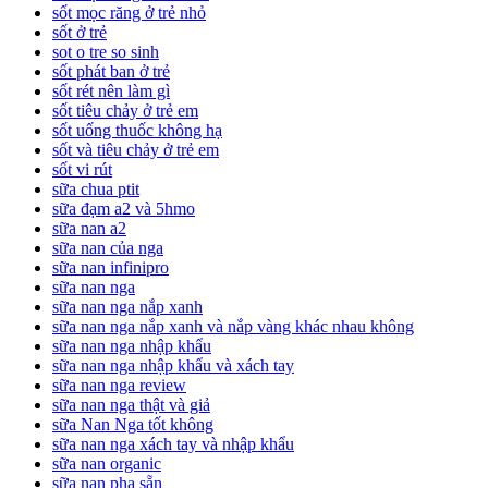
sốt mọc răng ở trẻ nhỏ
sốt ở trẻ
sot o tre so sinh
sốt phát ban ở trẻ
sốt rét nên làm gì
sốt tiêu chảy ở trẻ em
sốt uống thuốc không hạ
sốt và tiêu chảy ở trẻ em
sốt vi rút
sữa chua ptit
sữa đạm a2 và 5hmo
sữa nan a2
sữa nan của nga
sữa nan infinipro
sữa nan nga
sữa nan nga nắp xanh
sữa nan nga nắp xanh và nắp vàng khác nhau không
sữa nan nga nhập khẩu
sữa nan nga nhập khẩu và xách tay
sữa nan nga review
sữa nan nga thật và giả
sữa Nan Nga tốt không
sữa nan nga xách tay và nhập khẩu
sữa nan organic
sữa nan pha sẵn