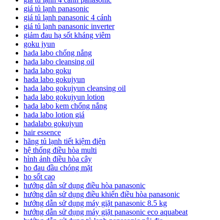
giá tủ lạnh panasonic
giá tủ lạnh panasonic 4 cánh
giá tủ lạnh panasonic inverter
giảm đau hạ sốt kháng viêm
goku jyun
hada labo chống nắng
hada labo cleansing oil
hada labo goku
hada labo gokujyun
hada labo gokujyun cleansing oil
hada labo gokujyun lotion
hada labo kem chống nắng
hada labo lotion giá
hadalabo gokujyun
hair essence
hãng tủ lạnh tiết kiệm điện
hệ thống điều hòa multi
hình ảnh điều hòa cây
ho đau đầu chóng mặt
ho sốt cao
hướng dẫn sử dụng điều hòa panasonic
hướng dẫn sử dụng điều khiển điều hòa panasonic
hướng dẫn sử dụng máy giặt panasonic 8.5 kg
hướng dẫn sử dụng máy giặt panasonic eco aquabeat