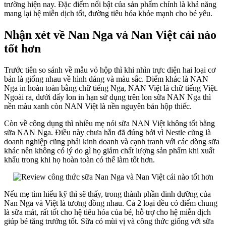
trường hiện nay. Đặc điểm nổi bật của sản phẩm chính là khả năng
nào
mang lại hệ miễn dịch tốt, đường tiêu hóa khỏe mạnh cho bé yêu.
tốt
hơn
Nhận xét về Nan Nga và Nan Việt cái nào
tốt hơn
Trước tiên so sánh về mẫu vỏ hộp thì khi nhìn trực diện hai loại cơ
bản là giống nhau về hình dáng và màu sắc. Điểm khác là NAN
Nga in hoàn toàn bằng chữ tiếng Nga, NAN Việt là chữ tiếng Việt.
Ngoài ra, dưới đấy lon in hạn sử dụng trên lon sữa NAN Nga thì
nền màu xanh còn NAN Việt là nền nguyên bản hộp thiếc.
Còn về công dụng thì nhiều mẹ nói sữa NAN Việt không tốt bằng
sữa NAN Nga. Điều này chưa hẳn đã đúng bởi vì Nestle cũng là
doanh nghiệp cũng phải kinh doanh và cạnh tranh với các dòng sữa
khác nên không có lý do gì họ giảm chất lượng sản phẩm khi xuất
khẩu trong khi họ hoàn toàn có thể làm tốt hơn.
Nếu mẹ tìm hiểu kỹ thì sẽ thấy, trong thành phần dinh dưỡng của
Nan Nga và Việt là tương đồng nhau. Cả 2 loại đều có điểm chung
là sữa mát, rất tốt cho hệ tiêu hóa của bé, hỗ trợ cho hệ miễn dịch
giúp bé tăng trưởng tốt. Sữa có mùi vị và công thức giống với sữa