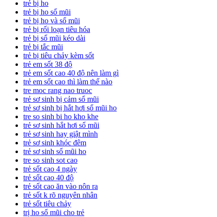
trẻ bị ho
trẻ bị ho sổ mũi
trẻ bị ho và sổ mũi
trẻ bị rối loạn tiêu hóa
trẻ bị sổ mũi kéo dài
trẻ bị tắc mũi
trẻ bị tiêu chảy kèm sốt
trẻ em sốt 38 độ
trẻ em sốt cao 40 độ nên làm gì
trẻ em sốt cao thì làm thế nào
tre moc rang nao truoc
trẻ sơ sinh bị cảm sổ mũi
trẻ sơ sinh bị hắt hơi sổ mũi ho
tre so sinh bi ho kho khe
trẻ sơ sinh hắt hơi sổ mũi
trẻ sơ sinh hay giật mình
trẻ sơ sinh khóc đêm
trẻ sơ sinh sổ mũi ho
tre so sinh sot cao
trẻ sốt cao 4 ngày
trẻ sốt cao 40 độ
trẻ sốt cao ăn vào nôn ra
trẻ sốt k rõ nguyên nhân
trẻ sốt tiêu chảy
trị ho sổ mũi cho trẻ