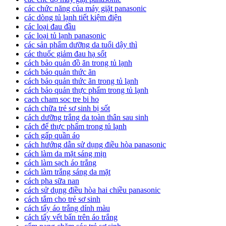
các chức năng của máy giặt panasonic
các dòng tủ lạnh tiết kiệm điện
các loại đau đầu
các loại tủ lạnh panasonic
các sản phẩm dưỡng da tuổi dậy thì
các thuốc giảm đau hạ sốt
cách bảo quản đồ ăn trong tủ lạnh
cách bảo quản thức ăn
cách bảo quản thức ăn trong tủ lạnh
cách bảo quản thực phẩm trong tủ lạnh
cach cham soc tre bi ho
cách chữa trẻ sơ sinh bị sốt
cách dưỡng trắng da toàn thân sau sinh
cách để thực phẩm trong tủ lạnh
cách gấp quần áo
cách hướng dẫn sử dụng điều hòa panasonic
cách làm da mặt sáng mịn
cách làm sạch áo trắng
cách làm trắng sáng da mặt
cách pha sữa nan
cách sử dụng điều hòa hai chiều panasonic
cách tắm cho trẻ sơ sinh
cách tẩy áo trắng dính màu
cách tẩy vết bẩn trên áo trắng