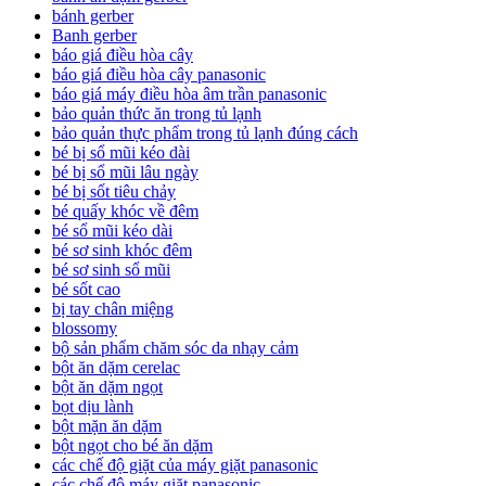
bánh gerber
Banh gerber
báo giá điều hòa cây
báo giá điều hòa cây panasonic
báo giá máy điều hòa âm trần panasonic
bảo quản thức ăn trong tủ lạnh
bảo quản thực phẩm trong tủ lạnh đúng cách
bé bị sổ mũi kéo dài
bé bị sổ mũi lâu ngày
bé bị sốt tiêu chảy
bé quấy khóc về đêm
bé sổ mũi kéo dài
bé sơ sinh khóc đêm
bé sơ sinh sổ mũi
bé sốt cao
bị tay chân miệng
blossomy
bộ sản phẩm chăm sóc da nhạy cảm
bột ăn dặm cerelac
bột ăn dặm ngọt
bọt dịu lành
bột mặn ăn dặm
bột ngọt cho bé ăn dặm
các chế độ giặt của máy giặt panasonic
các chế độ máy giặt panasonic