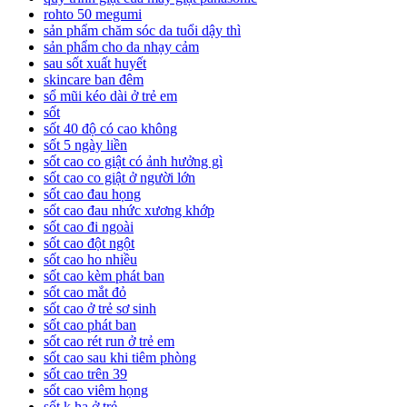
rohto 50 megumi
sản phẩm chăm sóc da tuổi dậy thì
sản phẩm cho da nhạy cảm
sau sốt xuất huyết
skincare ban đêm
sổ mũi kéo dài ở trẻ em
sốt
sốt 40 độ có cao không
sốt 5 ngày liền
sốt cao co giật có ảnh hưởng gì
sốt cao co giật ở người lớn
sốt cao đau họng
sốt cao đau nhức xương khớp
sốt cao đi ngoài
sốt cao đột ngột
sốt cao ho nhiều
sốt cao kèm phát ban
sốt cao mắt đỏ
sốt cao ở trẻ sơ sinh
sốt cao phát ban
sốt cao rét run ở trẻ em
sốt cao sau khi tiêm phòng
sốt cao trên 39
sốt cao viêm họng
sốt k hạ ở trẻ