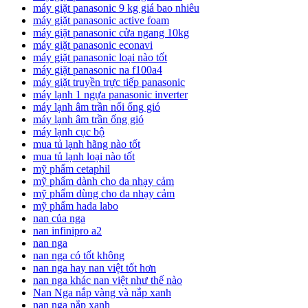
máy giặt panasonic 9 kg giá bao nhiêu
máy giặt panasonic active foam
máy giặt panasonic cửa ngang 10kg
máy giặt panasonic econavi
máy giặt panasonic loại nào tốt
máy giặt panasonic na f100a4
máy giặt truyền trực tiếp panasonic
máy lạnh 1 ngựa panasonic inverter
máy lạnh âm trần nối ống gió
máy lạnh âm trần ống gió
máy lạnh cục bộ
mua tủ lạnh hãng nào tốt
mua tủ lạnh loại nào tốt
mỹ phẩm cetaphil
mỹ phẩm dành cho da nhạy cảm
mỹ phẩm dùng cho da nhạy cảm
mỹ phẩm hada labo
nan của nga
nan infinipro a2
nan nga
nan nga có tốt không
nan nga hay nan việt tốt hơn
nan nga khác nan việt như thế nào
Nan Nga nắp vàng và nắp xanh
nan nga nắp xanh