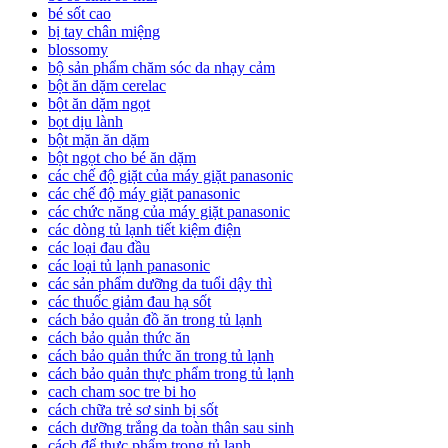
bé sốt cao
bị tay chân miệng
blossomy
bộ sản phẩm chăm sóc da nhạy cảm
bột ăn dặm cerelac
bột ăn dặm ngọt
bọt dịu lành
bột mặn ăn dặm
bột ngọt cho bé ăn dặm
các chế độ giặt của máy giặt panasonic
các chế độ máy giặt panasonic
các chức năng của máy giặt panasonic
các dòng tủ lạnh tiết kiệm điện
các loại đau đầu
các loại tủ lạnh panasonic
các sản phẩm dưỡng da tuổi dậy thì
các thuốc giảm đau hạ sốt
cách bảo quản đồ ăn trong tủ lạnh
cách bảo quản thức ăn
cách bảo quản thức ăn trong tủ lạnh
cách bảo quản thực phẩm trong tủ lạnh
cach cham soc tre bi ho
cách chữa trẻ sơ sinh bị sốt
cách dưỡng trắng da toàn thân sau sinh
cách để thực phẩm trong tủ lạnh