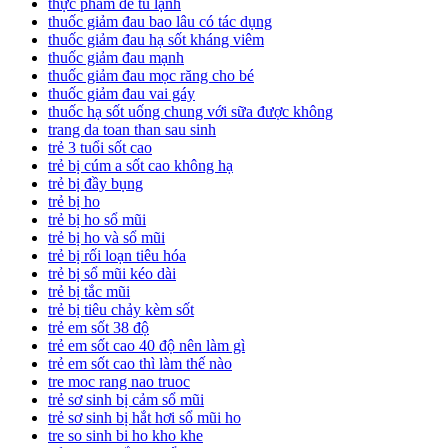
thực phẩm để tủ lạnh
thuốc giảm đau bao lâu có tác dụng
thuốc giảm đau hạ sốt kháng viêm
thuốc giảm đau mạnh
thuốc giảm đau mọc răng cho bé
thuốc giảm đau vai gáy
thuốc hạ sốt uống chung với sữa được không
trang da toan than sau sinh
trẻ 3 tuổi sốt cao
trẻ bị cúm a sốt cao không hạ
trẻ bị đầy bụng
trẻ bị ho
trẻ bị ho sổ mũi
trẻ bị ho và sổ mũi
trẻ bị rối loạn tiêu hóa
trẻ bị sổ mũi kéo dài
trẻ bị tắc mũi
trẻ bị tiêu chảy kèm sốt
trẻ em sốt 38 độ
trẻ em sốt cao 40 độ nên làm gì
trẻ em sốt cao thì làm thế nào
tre moc rang nao truoc
trẻ sơ sinh bị cảm sổ mũi
trẻ sơ sinh bị hắt hơi sổ mũi ho
tre so sinh bi ho kho khe