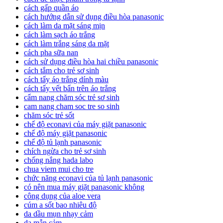
cách gấp quần áo
cách hướng dẫn sử dụng điều hòa panasonic
cách làm da mặt sáng mịn
cách làm sạch áo trắng
cách làm trắng sáng da mặt
cách pha sữa nan
cách sử dụng điều hòa hai chiều panasonic
cách tắm cho trẻ sơ sinh
cách tẩy áo trắng dính màu
cách tẩy vết bẩn trên áo trắng
cẩm nang chăm sóc trẻ sơ sinh
cam nang cham soc tre so sinh
chăm sóc trẻ sốt
chế độ econavi của máy giặt panasonic
chế độ máy giặt panasonic
chế độ tủ lạnh panasonic
chích ngừa cho trẻ sơ sinh
chống nắng hada labo
chua viem mui cho tre
chức năng econavi của tủ lạnh panasonic
có nên mua máy giặt panasonic không
công dụng của aloe vera
cúm a sốt bao nhiêu độ
da dầu mụn nhạy cảm
da mẫn cảm