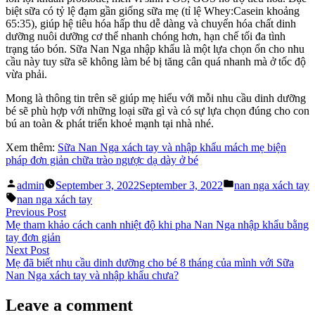
biệt sữa có tỷ lệ đạm gần giống sữa mẹ (tỉ lệ Whey:Casein khoảng
65:35), giúp hệ tiêu hóa hấp thu dễ dàng và chuyển hóa chất dinh
dưỡng nuôi dưỡng cơ thể nhanh chóng hơn, hạn chế tối đa tình
trạng táo bón. Sữa Nan Nga nhập khẩu là một lựa chọn ổn cho nhu
cầu này tuy sữa sẽ không làm bé bị tăng cân quá nhanh mà ở tốc độ
vừa phải.
Mong là thông tin trên sẽ giúp mẹ hiểu với mỗi nhu cầu dinh dưỡng
bé sẽ phù hợp với những loại sữa gì và có sự lựa chọn đúng cho con
bú an toàn & phát triển khoẻ mạnh tại nhà nhé.
Xem thêm:
Sữa Nan Nga xách tay và nhập khẩu mách mẹ biện
pháp đơn giản chữa trào ngược dạ dày ở bé
Posted
Posted
admin
September 3, 2022
September 3, 2022
nan nga xách tay
by
in
Tags:
nan nga xách tay
Post
Previous
Previous Post
post:
Mẹ tham khảo cách canh nhiệt độ khi pha Nan Nga nhập khẩu bằng
navigation
tay đơn giản
Next
Next Post
post:
Mẹ đã biết nhu cầu dinh dưỡng cho bé 8 tháng của mình với Sữa
Nan Nga xách tay và nhập khẩu chưa?
Leave a comment