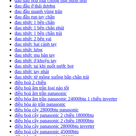
đau đầu hoa mắt chóng mặt buồn nôn
đau đầu ở thái dương
đau đầu quanh vùng trán
đau đầu run tay chân
đau nhức 1 bên chân
đau nhức 1 bên chân phải
đau nhức 1 bên chân trái
đau nhức 2 bên vai
đau nhức hai cánh tay
đau nhức lưng
đau nhức mu bàn tay
đau nhức ở khuỷu tay
đau nhức tai khi nuốt nước bọt
đau nhức tay phải
đau nhức từ mông xuống bắp chân trái
điều hoà 2 chiều
điều hoà âm trần loại nào tốt
điều hoà âm trần panasonic
điều hòa âm trần panasonic 24000btu 1 chiều inverter
điều hòa áp trần panasonic
điều hòa cây 28000btu panasonic
điều hoà cây panasonic 2 chiều 18000btu
điều hòa cây panasonic 2 chiều 18000btu
điều hòa cây panasonic 28000btu inverter
điều hoà cây panasonic 45000btu