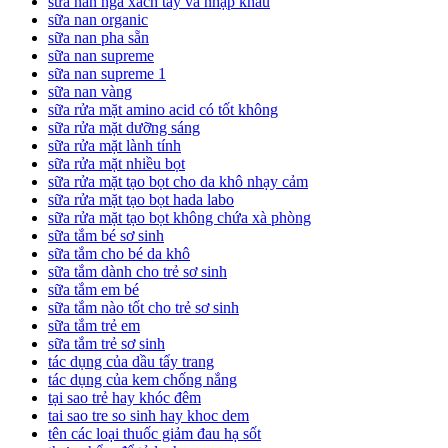
sữa nan nga xách tay và nhập khẩu
sữa nan organic
sữa nan pha sẵn
sữa nan supreme
sữa nan supreme 1
sữa nan vàng
sữa rửa mặt amino acid có tốt không
sữa rửa mặt dưỡng sáng
sữa rửa mặt lành tính
sữa rửa mặt nhiều bọt
sữa rửa mặt tạo bọt cho da khô nhạy cảm
sữa rửa mặt tạo bọt hada labo
sữa rửa mặt tạo bọt không chứa xà phòng
sữa tắm bé sơ sinh
sữa tắm cho bé da khô
sữa tắm dành cho trẻ sơ sinh
sữa tắm em bé
sữa tắm nào tốt cho trẻ sơ sinh
sữa tắm trẻ em
sữa tắm trẻ sơ sinh
tác dụng của dầu tẩy trang
tác dụng của kem chống nắng
tại sao trẻ hay khóc đêm
tai sao tre so sinh hay khoc dem
tên các loại thuốc giảm đau hạ sốt