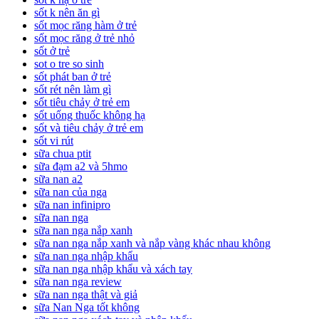
sốt k nên ăn gì
sốt mọc răng hàm ở trẻ
sốt mọc răng ở trẻ nhỏ
sốt ở trẻ
sot o tre so sinh
sốt phát ban ở trẻ
sốt rét nên làm gì
sốt tiêu chảy ở trẻ em
sốt uống thuốc không hạ
sốt và tiêu chảy ở trẻ em
sốt vi rút
sữa chua ptit
sữa đạm a2 và 5hmo
sữa nan a2
sữa nan của nga
sữa nan infinipro
sữa nan nga
sữa nan nga nắp xanh
sữa nan nga nắp xanh và nắp vàng khác nhau không
sữa nan nga nhập khẩu
sữa nan nga nhập khẩu và xách tay
sữa nan nga review
sữa nan nga thật và giả
sữa Nan Nga tốt không