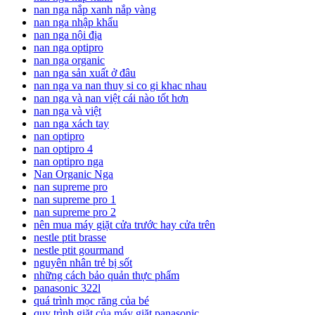
nan nga nắp xanh nắp vàng
nan nga nhập khẩu
nan nga nội địa
nan nga optipro
nan nga organic
nan nga sản xuất ở đâu
nan nga va nan thuy si co gi khac nhau
nan nga và nan việt cái nào tốt hơn
nan nga và việt
nan nga xách tay
nan optipro
nan optipro 4
nan optipro nga
Nan Organic Nga
nan supreme pro
nan supreme pro 1
nan supreme pro 2
nên mua máy giặt cửa trước hay cửa trên
nestle ptit brasse
nestle ptit gourmand
nguyên nhân trẻ bị sốt
những cách bảo quản thực phẩm
panasonic 322l
quá trình mọc răng của bé
quy trình giặt của máy giặt panasonic