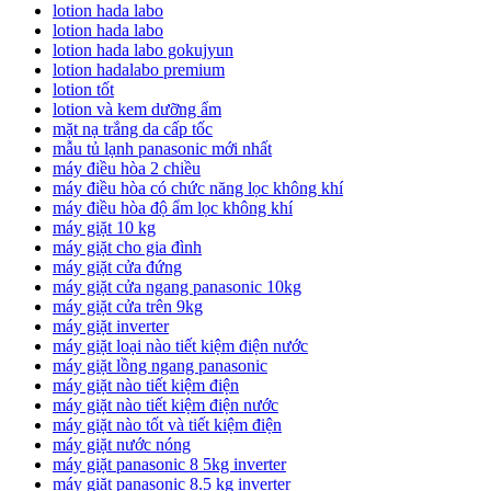
lotion hada labo
lotion hada labo
lotion hada labo gokujyun
lotion hadalabo premium
lotion tốt
lotion và kem dưỡng ẩm
mặt nạ trắng da cấp tốc
mẫu tủ lạnh panasonic mới nhất
máy điều hòa 2 chiều
máy điều hòa có chức năng lọc không khí
máy điều hòa độ ẩm lọc không khí
máy giặt 10 kg
máy giặt cho gia đình
máy giặt cửa đứng
máy giặt cửa ngang panasonic 10kg
máy giặt cửa trên 9kg
máy giặt inverter
máy giặt loại nào tiết kiệm điện nước
máy giặt lồng ngang panasonic
máy giặt nào tiết kiệm điện
máy giặt nào tiết kiệm điện nước
máy giặt nào tốt và tiết kiệm điện
máy giặt nước nóng
máy giặt panasonic 8 5kg inverter
máy giặt panasonic 8.5 kg inverter