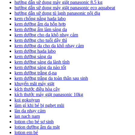
hướng dẫn sử dụng máy giặt panasonic 8.5 kg
hướng dẫn sử dụng máy giặt panasonic eco aquabeat
hướng dẫn sử dụng tủ lạnh panasonic nội địa
kem chống nắng hada labo
kem dưỡng ẩm da hỗn hợp
kem dưỡng ẩm làm sáng da
kem dưỡng cho da khô nhạy cảm
kem dưỡng cho tuổi dậy thì
kem dưỡng da cho da khô nhạy cảm
kem dưỡng hada labo
kem dưỡng sáng da
kem dưỡng sáng da lành tính
kem dưỡng sáng da nào tốt
kem dưỡng trắng d-na
kem dưỡng trắng da toàn thân sau sinh
khuyến mãi máy giặt
kích thước điều hòa cây
kích thước máy giặt panasonic 10kg
koi gokujyun
làm gì khi bé bị nghẹt mũi
làn da nhạy cảm
lan nach nam
lotion cho bé sơ sinh
lotion dưỡng ẩm da mặt
lotion em bé