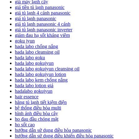
giá máy lạnh cây
giá tiền tủ lạnh panasonic
giá tủ lạnh 4 cánh panasonic
giá tủ lạnh panasonic
giá tủ lạnh panasonic 4 cánh
giá tủ lạnh panasonic inverter
giảm đau hạ sốt kháng viêm
goku jyun
hada labo chống nắng
hada labo cleansing oil
hada labo goku
hada labo gokujyun
hada labo gokujyun cleansing oil
hada labo gokujyun lotion
hada labo kem chống nắng
hada labo lotion giá
hadalabo gokujyun
hair essence
hãng tủ lạnh tiết kiệm điện
hệ thống điều hòa multi
hình ảnh điều hòa cây
ho đau đầu chóng mặt
ho sốt cao
hướng dẫn sử dụng điều hòa panasonic
hướng dẫn sử dụng điều khiển điều hòa panasonic