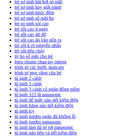
trẻ sơ sinh hắt hơi sổ mũi
trẻ sơ sinh hay giật mình
trẻ sơ sinh khóc đêm
trẻ sơ sinh sổ mũi ho
tre so sinh sot cao
trẻ sốt cao 4 ngày
trẻ sốt cao 40 độ
trẻ sốt cao ăn vào nôn ra
trẻ sốt k rõ nguyên nhân
trẻ sốt tiêu chảy
trị ho sổ mũi cho trẻ
trieu chung chan tay mieng
trình tự các bước skincare
trình tự mọc răng của bé
tủ lạnh 2 cánh
tủ lạnh 3 cánh
tủ lạnh 3 cánh có ngăn đông mềm
tủ lạnh 322 lít panasonic
tủ lạnh để mức nào tiết kiệm điện
tủ lạnh hãng nào tiết kiệm điện
tủ lạnh icy
tủ lạnh jumbo ngăn đá khổng lồ
tủ lạnh jumbo panasonic
tủ lạnh làm đá tự rơi panasonic
tủ lạnh nào bền và tiết kiệm điện