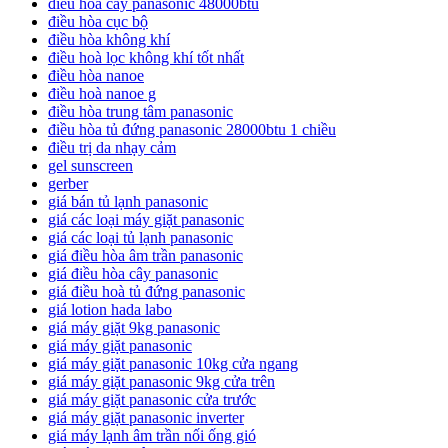
điều hòa cây panasonic 48000btu
điều hòa cục bộ
điều hòa không khí
điều hoà lọc không khí tốt nhất
điều hòa nanoe
điều hoà nanoe g
điều hòa trung tâm panasonic
điều hòa tủ đứng panasonic 28000btu 1 chiều
điều trị da nhạy cảm
gel sunscreen
gerber
giá bán tủ lạnh panasonic
giá các loại máy giặt panasonic
giá các loại tủ lạnh panasonic
giá điều hòa âm trần panasonic
giá điều hòa cây panasonic
giá điều hoà tủ đứng panasonic
giá lotion hada labo
giá máy giặt 9kg panasonic
giá máy giặt panasonic
giá máy giặt panasonic 10kg cửa ngang
giá máy giặt panasonic 9kg cửa trên
giá máy giặt panasonic cửa trước
giá máy giặt panasonic inverter
giá máy lạnh âm trần nối ống gió