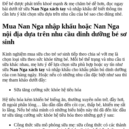
Để bé được phát triển khoẻ mạnh & mẹ chăm bé dễ hơn, đọc ngay
khẩu
bài dưới từ sữa
Nan Nga xách tay
và nhập khẩu để biết thông tin
&
cần lưu ý khi chọn sữa dựa trên nhu cầu của bé sao cho đúng nhé.
Nan
Nga
Mua
Nan Nga nhập khẩu
hoặc
Nan Nga
nội
địa
nội địa
dựa trên nhu cầu dinh dưỡng bé sơ
khi
sinh
bé
cần
hỗ
Kinh nghiệm mua sữa cho trẻ sơ sinh tiếp theo chia sẻ với mẹ là
trợ
chọn loại sữa theo sức khỏe từng bé. Mỗi bé thể trạng và nhu cầu ti
hệ
sữa khác nhau, mẹ lưu ý để lựa chọn sữa phù hợp hoặc uy tín như
tiêu
sữa
Nan Nga xách tay
và nhập khẩu cho khẩu phần bú dinh dưỡng
hoá
của con hàng ngày. Hoặc nếu có những nhu cầu đặc biệt như sau thì
mẹ tham khảo dưới đây:
Sữa tăng cường sức khỏe hệ tiêu hóa
Hệ tiêu hóa kém khiến bé biếng ăn, thường xuyên nôn trớ, đầy hơi,
đi ngoài phân lỏng… lâu dần dẫn đến còi cọc, thấp bé, khiến mẹ rất
lo lắng. Nếu bé nhà mình có những biểu hiện này thì đã đến lúc đầu
tư sữa tăng cường sức khỏe hệ tiêu hóa theo những gợi ý sau:
Công thức sữa mô phỏng sữa mẹ: sữa công thức có các thành