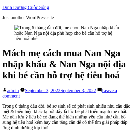
Skip
Dinh Dưỡng Cuộc Sống
to
Just another WordPress site
content
Mách mẹ cách mua Nan Nga
nhập khẩu & Nan Nga nội địa
khi bé cần hỗ trợ hệ tiêu hoá
Posted
admin
September 3, 2022
September 3, 2022
Leave a
by
on
comment
Mách
Trong 6 tháng đầu đời, bé sơ sinh sẽ có phát sinh nhiều nhu cầu đặc
mẹ
biệt & biểu hiện khác lạ bởi đây là lúc bé phát triển mạnh mẽ nhất.
cách
Mẹ nên lưu ý liệu bé có đang thể hiện những yêu cầu như cần bổ
mua
sung hệ tiêu hoá kém hay cần tăng cân để có thể tìm giải pháp đáp
Nan
ứng dinh dưỡng kịp thời.
Nga
nhập