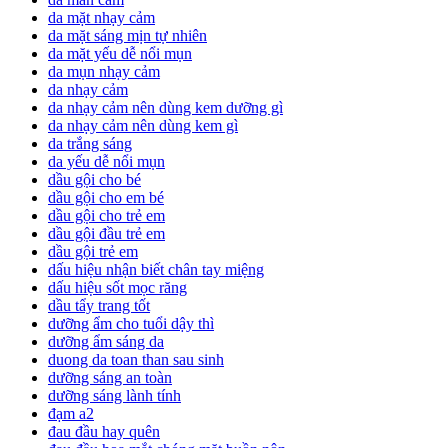
da mặt nhạy cảm
da mặt sáng mịn tự nhiên
da mặt yếu dễ nổi mụn
da mụn nhạy cảm
da nhạy cảm
da nhạy cảm nên dùng kem dưỡng gì
da nhạy cảm nên dùng kem gì
da trắng sáng
da yếu dễ nổi mụn
dầu gội cho bé
dầu gội cho em bé
dầu gội cho trẻ em
dầu gội đầu trẻ em
dầu gội trẻ em
dấu hiệu nhận biết chân tay miệng
dấu hiệu sốt mọc răng
dầu tẩy trang tốt
dưỡng ẩm cho tuổi dậy thì
dưỡng ẩm sáng da
duong da toan than sau sinh
dưỡng sáng an toàn
dưỡng sáng lành tính
đạm a2
đau đầu hay quên