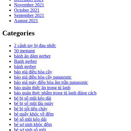
November 2021
October 2021
September 2021
August 2021
Categories
2 cánh tay bị đau nhức
50 megumi
bánh ăn dặm gerber
Banh gerber
bánh gerber
báo giá điều hòa cây
báo giá điều hòa cây panasonic
báo giá máy điều hòa âm trần panasonic
bảo quản thức ăn trong tủ lạnh
bảo quản thực phẩm trong tủ lạnh đúng cách
bé bị sổ mũi kéo dài
bé bị sổ mũi lâu ngày
bé bị sốt tiêu chảy
bé quấy khóc về đêm
bé sổ mũi kéo dài
bé sơ sinh khóc đêm
bé sơ sinh sổ mũi