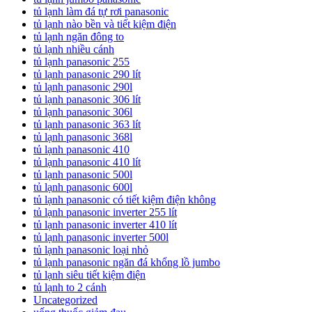
tủ lạnh làm đá tự rơi panasonic
tủ lạnh nào bền và tiết kiệm điện
tủ lạnh ngăn đông to
tủ lạnh nhiều cánh
tủ lạnh panasonic 255
tủ lạnh panasonic 290 lít
tủ lạnh panasonic 290l
tủ lạnh panasonic 306 lít
tủ lạnh panasonic 306l
tủ lạnh panasonic 363 lít
tủ lạnh panasonic 368l
tủ lạnh panasonic 410
tủ lạnh panasonic 410 lít
tủ lạnh panasonic 500l
tủ lạnh panasonic 600l
tủ lạnh panasonic có tiết kiệm điện không
tủ lạnh panasonic inverter 255 lít
tủ lạnh panasonic inverter 410 lít
tủ lạnh panasonic inverter 500l
tủ lạnh panasonic loại nhỏ
tủ lạnh panasonic ngăn đá khổng lồ jumbo
tủ lạnh siêu tiết kiệm điện
tủ lạnh to 2 cánh
Uncategorized