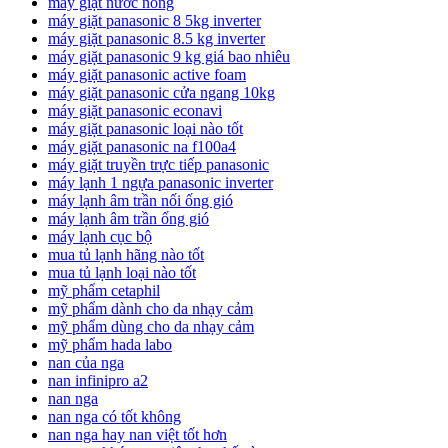
máy giặt nước nóng
máy giặt panasonic 8 5kg inverter
máy giặt panasonic 8.5 kg inverter
máy giặt panasonic 9 kg giá bao nhiêu
máy giặt panasonic active foam
máy giặt panasonic cửa ngang 10kg
máy giặt panasonic econavi
máy giặt panasonic loại nào tốt
máy giặt panasonic na f100a4
máy giặt truyền trực tiếp panasonic
máy lạnh 1 ngựa panasonic inverter
máy lạnh âm trần nối ống gió
máy lạnh âm trần ống gió
máy lạnh cục bộ
mua tủ lạnh hãng nào tốt
mua tủ lạnh loại nào tốt
mỹ phẩm cetaphil
mỹ phẩm dành cho da nhạy cảm
mỹ phẩm dùng cho da nhạy cảm
mỹ phẩm hada labo
nan của nga
nan infinipro a2
nan nga
nan nga có tốt không
nan nga hay nan việt tốt hơn