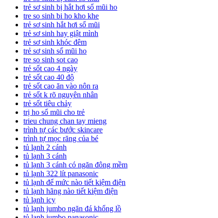
trẻ sơ sinh bị hắt hơi sổ mũi ho
tre so sinh bi ho kho khe
trẻ sơ sinh hắt hơi sổ mũi
trẻ sơ sinh hay giật mình
trẻ sơ sinh khóc đêm
trẻ sơ sinh sổ mũi ho
tre so sinh sot cao
trẻ sốt cao 4 ngày
trẻ sốt cao 40 độ
trẻ sốt cao ăn vào nôn ra
trẻ sốt k rõ nguyên nhân
trẻ sốt tiêu chảy
trị ho sổ mũi cho trẻ
trieu chung chan tay mieng
trình tự các bước skincare
trình tự mọc răng của bé
tủ lạnh 2 cánh
tủ lạnh 3 cánh
tủ lạnh 3 cánh có ngăn đông mềm
tủ lạnh 322 lít panasonic
tủ lạnh để mức nào tiết kiệm điện
tủ lạnh hãng nào tiết kiệm điện
tủ lạnh icy
tủ lạnh jumbo ngăn đá khổng lồ
tủ lạnh jumbo panasonic