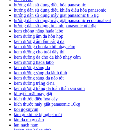
hướng dẫn sử dụng điều hòa panasonic
hướng dẫn sử dụng điều khiển điều hòa panasonic
hướng dẫn sử dụng máy giặt panasonic 8.5 kg
hướng dẫn sử dụng máy giặt panasonic eco aquabeat
hướng dẫn sử dụng tủ lạnh panasonic nội địa
kem chống nắng hada labo
kem dưỡng ẩm da hỗn hợp
kem dưỡng ẩm làm sáng da
kem dưỡng cho da khô nhạy cảm
kem dưỡng cho tuổi dậy thì
kem dưỡng da cho da khô nhạy cảm
kem dưỡng hada labo
kem dưỡng sáng da
kem dưỡng sáng da lành tính
kem dưỡng sáng da nào tốt
kem dưỡng trắng d-na
kem dưỡng trắng da toàn thân sau sinh
khuyến mãi máy giặt
kích thước điều hòa cây
kích thước máy giặt panasonic 10kg
koi gokujyun
làm gì khi bé bị nghẹt mũi
làn da nhạy cảm
lan nach nam