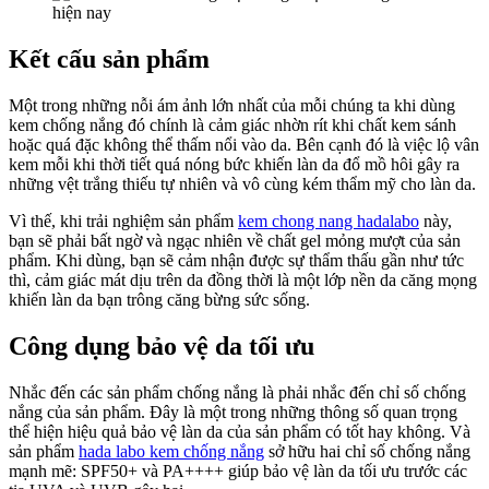
Trội
Kết cấu sản phẩm
Một trong những nỗi ám ảnh lớn nhất của mỗi chúng ta khi dùng
kem chống nắng đó chính là cảm giác nhờn rít khi chất kem sánh
hoặc quá đặc không thể thấm nổi vào da. Bên cạnh đó là việc lộ vân
kem mỗi khi thời tiết quá nóng bức khiến làn da đổ mồ hôi gây ra
những vệt trắng thiếu tự nhiên và vô cùng kém thẩm mỹ cho làn da.
Vì thế, khi trải nghiệm sản phẩm
kem chong nang hadalabo
này,
bạn sẽ phải bất ngờ và ngạc nhiên về chất gel mỏng mượt của sản
phẩm. Khi dùng, bạn sẽ cảm nhận được sự thẩm thấu gần như tức
thì, cảm giác mát dịu trên da đồng thời là một lớp nền da căng mọng
khiến làn da bạn trông căng bừng sức sống.
Công dụng bảo vệ da tối ưu
Nhắc đến các sản phẩm chống nắng là phải nhắc đến chỉ số chống
nắng của sản phẩm. Đây là một trong những thông số quan trọng
thể hiện hiệu quả bảo vệ làn da của sản phẩm có tốt hay không. Và
sản phẩm
hada labo kem chống nắng
sở hữu hai chỉ số chống nắng
mạnh mẽ: SPF50+ và PA++++ giúp bảo vệ làn da tối ưu trước các