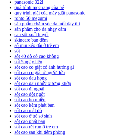
panasonic 322l
quá trình mọc răng của bé
quy trình giặt của máy giặt panasonic
rohto 50 megumi
sản phẩm chăm sóc da tuổi dậy thì
sản phẩm cho da nhạy cảm
sau sốt xuất huyết
skincare ban đêm
sổ mũi kéo dài ở trẻ em
sốt
sốt 40 độ có cao không
sốt 5 ngày liền
sốt cao co giật có ảnh hưởng gì
sốt cao co giật ở người lớn
sốt cao đau họng
sốt cao đau nhức xương khớp
sốt cao đi ngoài
sốt cao đột ngột
sốt cao ho nhiều
sốt cao kèm phát ban
sốt cao mắt đỏ
sốt cao ở trẻ sơ sinh
sốt cao phát ban
sốt cao rét run ở trẻ em
sốt cao sau khi tiêm phòng