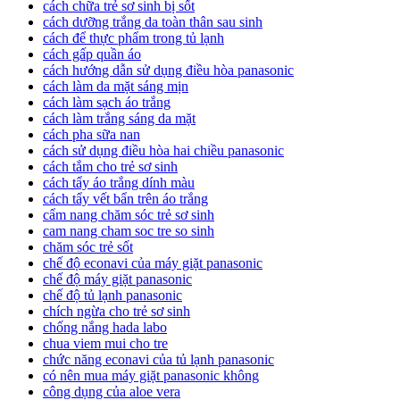
cách chữa trẻ sơ sinh bị sốt
cách dưỡng trắng da toàn thân sau sinh
cách để thực phẩm trong tủ lạnh
cách gấp quần áo
cách hướng dẫn sử dụng điều hòa panasonic
cách làm da mặt sáng mịn
cách làm sạch áo trắng
cách làm trắng sáng da mặt
cách pha sữa nan
cách sử dụng điều hòa hai chiều panasonic
cách tắm cho trẻ sơ sinh
cách tẩy áo trắng dính màu
cách tẩy vết bẩn trên áo trắng
cẩm nang chăm sóc trẻ sơ sinh
cam nang cham soc tre so sinh
chăm sóc trẻ sốt
chế độ econavi của máy giặt panasonic
chế độ máy giặt panasonic
chế độ tủ lạnh panasonic
chích ngừa cho trẻ sơ sinh
chống nắng hada labo
chua viem mui cho tre
chức năng econavi của tủ lạnh panasonic
có nên mua máy giặt panasonic không
công dụng của aloe vera