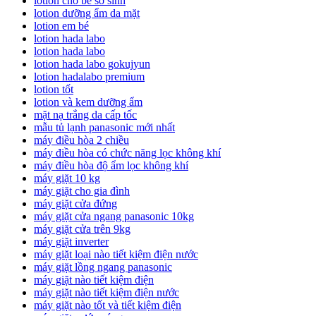
lotion cho bé sơ sinh
lotion dưỡng ẩm da mặt
lotion em bé
lotion hada labo
lotion hada labo
lotion hada labo gokujyun
lotion hadalabo premium
lotion tốt
lotion và kem dưỡng ẩm
mặt nạ trắng da cấp tốc
mẫu tủ lạnh panasonic mới nhất
máy điều hòa 2 chiều
máy điều hòa có chức năng lọc không khí
máy điều hòa độ ẩm lọc không khí
máy giặt 10 kg
máy giặt cho gia đình
máy giặt cửa đứng
máy giặt cửa ngang panasonic 10kg
máy giặt cửa trên 9kg
máy giặt inverter
máy giặt loại nào tiết kiệm điện nước
máy giặt lồng ngang panasonic
máy giặt nào tiết kiệm điện
máy giặt nào tiết kiệm điện nước
máy giặt nào tốt và tiết kiệm điện