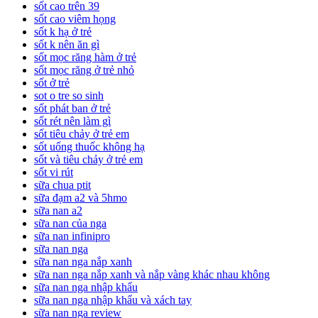
sốt cao trên 39
sốt cao viêm họng
sốt k hạ ở trẻ
sốt k nên ăn gì
sốt mọc răng hàm ở trẻ
sốt mọc răng ở trẻ nhỏ
sốt ở trẻ
sot o tre so sinh
sốt phát ban ở trẻ
sốt rét nên làm gì
sốt tiêu chảy ở trẻ em
sốt uống thuốc không hạ
sốt và tiêu chảy ở trẻ em
sốt vi rút
sữa chua ptit
sữa đạm a2 và 5hmo
sữa nan a2
sữa nan của nga
sữa nan infinipro
sữa nan nga
sữa nan nga nắp xanh
sữa nan nga nắp xanh và nắp vàng khác nhau không
sữa nan nga nhập khẩu
sữa nan nga nhập khẩu và xách tay
sữa nan nga review