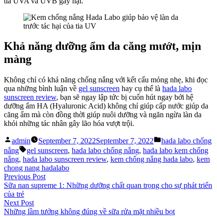
tia UVA và UVB gây hại.
Khả năng dưỡng ẩm da căng mướt, mịn
màng
Không chỉ có khả năng chống nắng với kết cấu mỏng nhẹ, khi đọc
qua những bình luận về
gel sunscreen
hay cụ thể là
hada labo
sunscreen review
, bạn sẽ ngay lập tức bị cuốn hút ngay bởi hệ
dưỡng ẩm HA (Hyaluronic Acid) không chỉ giúp cấp nước giúp da
căng ẩm mà còn đồng thời giúp nuôi dưỡng và ngăn ngừa làn da
khỏi những tác nhân gây lão hóa vượt trội.
Posted
Posted
admin
September 7, 2022
September 7, 2022
hada labo chống
by
in
Tags:
nắng
gel sunscreen
,
hada labo chống nắng
,
hada labo kem chống
nắng
,
hada labo sunscreen review
,
kem chống nắng hada labo
,
kem
chong nang hadalabo
Post
Previous
Previous Post
post:
Sữa nan supreme 1: Những dưỡng chất quan trọng cho sự phát triển
navigation
của trẻ
Next
Next Post
post:
Những lầm tưởng không đúng về sữa rửa mặt nhiều bọt