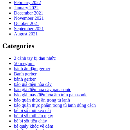
February 2022
January 2022
December 2021
November 2021
October 2021
September 2021
August 2021
Categories
2 cánh tay bị đau nhức
50 megumi
bánh ăn dặm gerber
Banh gerber
bánh gerber
báo giá điều hòa cây
báo giá điều hòa cây panasonic
báo giá máy điều hòa âm trần panasonic
bảo quản thức ăn trong tủ lạnh
bảo quản thực phẩm trong tủ lạnh đúng cách
bé bị sổ mũi kéo dài
bé bị sổ mũi lâu ngày
bé bị sốt tiêu chảy
bé quấy khóc về đêm