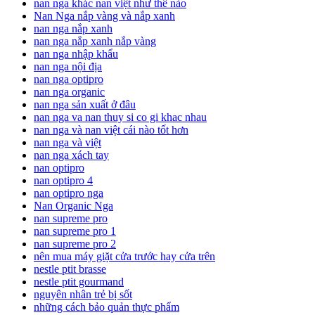
nan nga khác nan việt như thế nào
Nan Nga nắp vàng và nắp xanh
nan nga nắp xanh
nan nga nắp xanh nắp vàng
nan nga nhập khẩu
nan nga nội địa
nan nga optipro
nan nga organic
nan nga sản xuất ở đâu
nan nga va nan thuy si co gi khac nhau
nan nga và nan việt cái nào tốt hơn
nan nga và việt
nan nga xách tay
nan optipro
nan optipro 4
nan optipro nga
Nan Organic Nga
nan supreme pro
nan supreme pro 1
nan supreme pro 2
nên mua máy giặt cửa trước hay cửa trên
nestle ptit brasse
nestle ptit gourmand
nguyên nhân trẻ bị sốt
những cách bảo quản thực phẩm