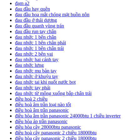
đạm a2
đau đầu hay quên
đau đầu hoa mắt chóng mặt buồn nôn
đau đầu ở thái dương
đau đầu quanh vùng trán
đau đầu run tay chân
đau nhức 1 bên chân
đau nhức 1 bên chân phải
đau nhức 1 bên chân trái
đau nhức 2 bên vai
đau nhức hai cánh tay
đau nhức lưng
đau nhức mu bàn tay
đau nhức ở khuỷu tay
đau nhức tai khi nuốt nước bọt
đau nhức tay phải
đau nhức từ mông xuống bắp chân trái
điều hoà 2 chiều
điều hoà âm trần loại nào tốt
điều hoà âm trần panasonic
điều hòa âm trần panasonic 24000btu 1 chiều inverter
điều hòa áp trần panasonic
điều hòa cây 28000btu panasonic
điều hoà cây panasonic 2 chiều 18000btu
điều hòa cây panasonic 2 chiều 18000btu