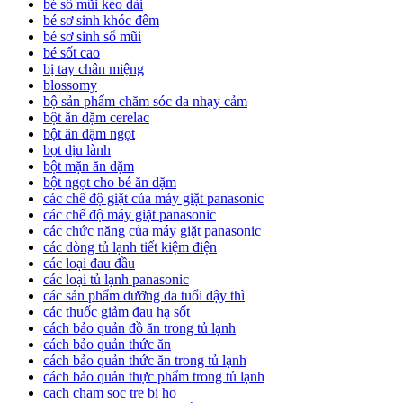
bé sổ mũi kéo dài
bé sơ sinh khóc đêm
bé sơ sinh sổ mũi
bé sốt cao
bị tay chân miệng
blossomy
bộ sản phẩm chăm sóc da nhạy cảm
bột ăn dặm cerelac
bột ăn dặm ngọt
bọt dịu lành
bột mặn ăn dặm
bột ngọt cho bé ăn dặm
các chế độ giặt của máy giặt panasonic
các chế độ máy giặt panasonic
các chức năng của máy giặt panasonic
các dòng tủ lạnh tiết kiệm điện
các loại đau đầu
các loại tủ lạnh panasonic
các sản phẩm dưỡng da tuổi dậy thì
các thuốc giảm đau hạ sốt
cách bảo quản đồ ăn trong tủ lạnh
cách bảo quản thức ăn
cách bảo quản thức ăn trong tủ lạnh
cách bảo quản thực phẩm trong tủ lạnh
cach cham soc tre bi ho