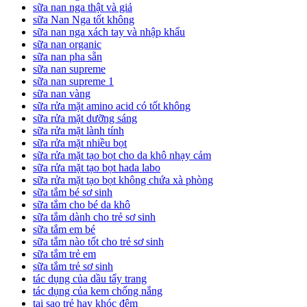
sữa nan nga thật và giả
sữa Nan Nga tốt không
sữa nan nga xách tay và nhập khẩu
sữa nan organic
sữa nan pha sẵn
sữa nan supreme
sữa nan supreme 1
sữa nan vàng
sữa rửa mặt amino acid có tốt không
sữa rửa mặt dưỡng sáng
sữa rửa mặt lành tính
sữa rửa mặt nhiều bọt
sữa rửa mặt tạo bọt cho da khô nhạy cảm
sữa rửa mặt tạo bọt hada labo
sữa rửa mặt tạo bọt không chứa xà phòng
sữa tắm bé sơ sinh
sữa tắm cho bé da khô
sữa tắm dành cho trẻ sơ sinh
sữa tắm em bé
sữa tắm nào tốt cho trẻ sơ sinh
sữa tắm trẻ em
sữa tắm trẻ sơ sinh
tác dụng của dầu tẩy trang
tác dụng của kem chống nắng
tại sao trẻ hay khóc đêm