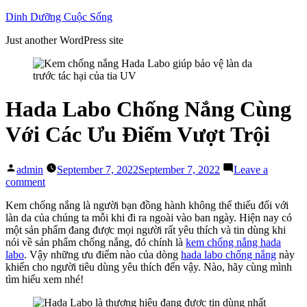
Skip
Dinh Dưỡng Cuộc Sống
to
Just another WordPress site
content
Hada Labo Chống Nắng Cùng
Với Các Ưu Điểm Vượt Trội
Posted
admin
September 7, 2022
September 7, 2022
Leave a
by
on
comment
Hada
Kem chống nắng là người bạn đồng hành không thể thiếu đối với
Labo
làn da của chúng ta mỗi khi đi ra ngoài vào ban ngày. Hiện nay có
Chống
một sản phẩm đang được mọi người rất yêu thích và tin dùng khi
Nắng
nói về sản phẩm chống nắng, đó chính là
kem chống nắng hada
Cùng
labo
. Vậy những ưu điểm nào của dòng
hada labo chống nắng
này
Với
khiến cho người tiêu dùng yêu thích đến vậy. Nào, hãy cùng mình
Các
tìm hiểu xem nhé!
Ưu
Điểm
Vượt