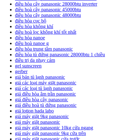
điều hòa cây panasonic 28000btu inverter
điều hoà cây panasonic 45000btu
điều hòa cây panasonic 48000btu
điều hòa cục bộ
điều hòa không khí
điều hoà lọc không khí tốt nhất
điều hòa nanoe
điều hoà nanoe g
điều hòa trung tâm panasonic
điều hòa tủ đứng panasonic 28000btu 1 chiều
điều trị da nhạy cảm
gel sunscreen
gerber
giá bán tủ lạnh panasonic
giá các loại máy giặt panasonic
giá các loại tủ lạnh panasonic
giá điều hòa âm trần panasonic
giá điều hòa cây panasonic
giá điều hoà tủ đứng panasonic
giá lotion hada labo
giá máy giặt 9kg panasonic
giá máy giặt panasonic
giá máy giặt panasonic 10kg cửa ngang
giá máy giặt panasonic 9kg cửa trên
giá máy giặt panasonic cửa trước