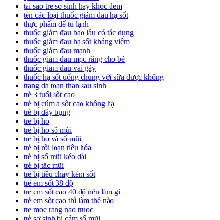
tai sao tre so sinh hay khoc dem
tên các loại thuốc giảm đau hạ sốt
thực phẩm để tủ lạnh
thuốc giảm đau bao lâu có tác dụng
thuốc giảm đau hạ sốt kháng viêm
thuốc giảm đau mạnh
thuốc giảm đau mọc răng cho bé
thuốc giảm đau vai gáy
thuốc hạ sốt uống chung với sữa được không
trang da toan than sau sinh
trẻ 3 tuổi sốt cao
trẻ bị cúm a sốt cao không hạ
trẻ bị đầy bụng
trẻ bị ho
trẻ bị ho sổ mũi
trẻ bị ho và sổ mũi
trẻ bị rối loạn tiêu hóa
trẻ bị sổ mũi kéo dài
trẻ bị tắc mũi
trẻ bị tiêu chảy kèm sốt
trẻ em sốt 38 độ
trẻ em sốt cao 40 độ nên làm gì
trẻ em sốt cao thì làm thế nào
tre moc rang nao truoc
trẻ sơ sinh bị cảm sổ mũi