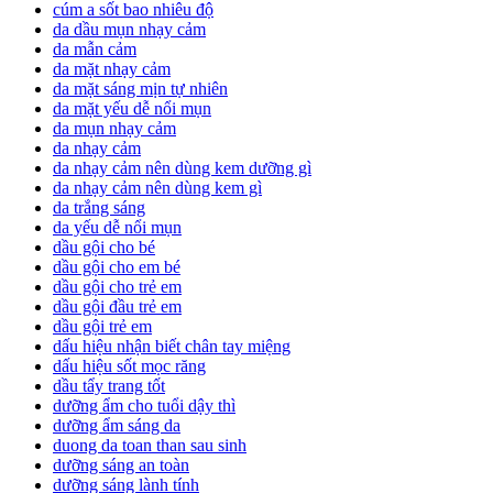
cúm a sốt bao nhiêu độ
da dầu mụn nhạy cảm
da mẫn cảm
da mặt nhạy cảm
da mặt sáng mịn tự nhiên
da mặt yếu dễ nổi mụn
da mụn nhạy cảm
da nhạy cảm
da nhạy cảm nên dùng kem dưỡng gì
da nhạy cảm nên dùng kem gì
da trắng sáng
da yếu dễ nổi mụn
dầu gội cho bé
dầu gội cho em bé
dầu gội cho trẻ em
dầu gội đầu trẻ em
dầu gội trẻ em
dấu hiệu nhận biết chân tay miệng
dấu hiệu sốt mọc răng
dầu tẩy trang tốt
dưỡng ẩm cho tuổi dậy thì
dưỡng ẩm sáng da
duong da toan than sau sinh
dưỡng sáng an toàn
dưỡng sáng lành tính