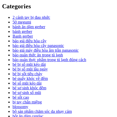
Categories
2 cánh tay bị đau nhức
50 megumi
bánh ăn dặm gerber
bánh gerber
Banh gerber
báo giá điều hòa cây
báo giá điều hòa cây panasonic
báo giá máy điều hòa âm trần panasonic
bảo quản thức ăn trong tủ lạnh
bảo quản thực phẩm trong tủ lạnh đúng cách
bé bị sổ mũi kéo dài
bé bị sổ mũi lâu ngày
bé bị sốt tiêu chảy
bé quấy khóc về đêm
bé sổ mũi kéo dài
bé sơ sinh khóc đêm
bé sơ sinh sổ mũi
bé sốt cao
bị tay chân miệng
blossomy
bộ sản phẩm chăm sóc da nhạy cảm
bột ăn dặm cerelac