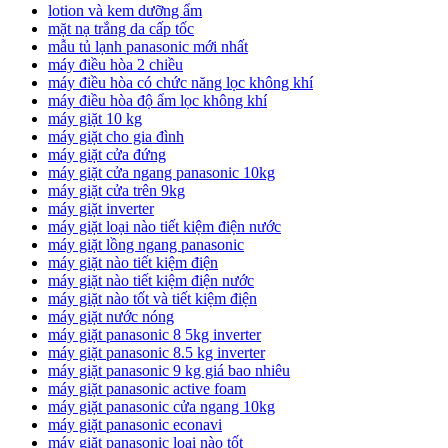
lotion và kem dưỡng ẩm
mặt nạ trắng da cấp tốc
mẫu tủ lạnh panasonic mới nhất
máy điều hòa 2 chiều
máy điều hòa có chức năng lọc không khí
máy điều hòa độ ẩm lọc không khí
máy giặt 10 kg
máy giặt cho gia đình
máy giặt cửa đứng
máy giặt cửa ngang panasonic 10kg
máy giặt cửa trên 9kg
máy giặt inverter
máy giặt loại nào tiết kiệm điện nước
máy giặt lồng ngang panasonic
máy giặt nào tiết kiệm điện
máy giặt nào tiết kiệm điện nước
máy giặt nào tốt và tiết kiệm điện
máy giặt nước nóng
máy giặt panasonic 8 5kg inverter
máy giặt panasonic 8.5 kg inverter
máy giặt panasonic 9 kg giá bao nhiêu
máy giặt panasonic active foam
máy giặt panasonic cửa ngang 10kg
máy giặt panasonic econavi
máy giặt panasonic loại nào tốt