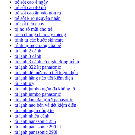
trẻ sốt cao 4 ngày
trẻ sốt cao 40 độ
trẻ sốt cao ăn vào nôn ra
trẻ sốt k rõ nguyên nhân
trẻ sốt tiêu chảy
trị ho sổ mũi cho trẻ
trieu chung chan tay mieng
trình tự các bước skincare
trình tự mọc răng của bé
tủ lạnh 2 cánh
tủ lạnh 3 cánh
tủ lạnh 3 cánh có ngăn đông mềm
tủ lạnh 322 lít panasonic
tủ lạnh để mức nào tiết kiệm điện
tủ lạnh hãng nào tiết kiệm điện
tủ lạnh icy
tủ lạnh jumbo ngăn đá khổng lồ
tủ lạnh jumbo panasonic
tủ lạnh làm đá tự rơi panasonic
tủ lạnh nào bền và tiết kiệm điện
tủ lạnh ngăn đông to
tủ lạnh nhiều cánh
tủ lạnh panasonic 255
tủ lạnh panasonic 290 lít
tủ lạnh panasonic 290l