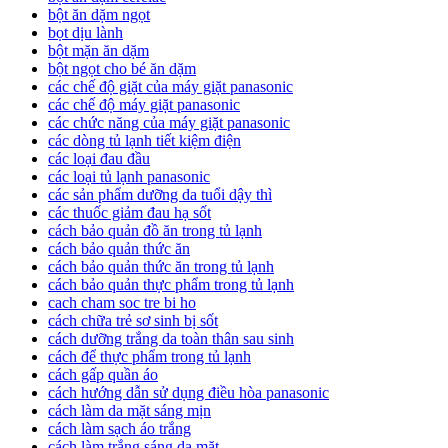
bột ăn dặm ngọt
bọt dịu lành
bột mặn ăn dặm
bột ngọt cho bé ăn dặm
các chế độ giặt của máy giặt panasonic
các chế độ máy giặt panasonic
các chức năng của máy giặt panasonic
các dòng tủ lạnh tiết kiệm điện
các loại đau đầu
các loại tủ lạnh panasonic
các sản phẩm dưỡng da tuổi dậy thì
các thuốc giảm đau hạ sốt
cách bảo quản đồ ăn trong tủ lạnh
cách bảo quản thức ăn
cách bảo quản thức ăn trong tủ lạnh
cách bảo quản thực phẩm trong tủ lạnh
cach cham soc tre bi ho
cách chữa trẻ sơ sinh bị sốt
cách dưỡng trắng da toàn thân sau sinh
cách để thực phẩm trong tủ lạnh
cách gấp quần áo
cách hướng dẫn sử dụng điều hòa panasonic
cách làm da mặt sáng mịn
cách làm sạch áo trắng
cách làm trắng sáng da mặt