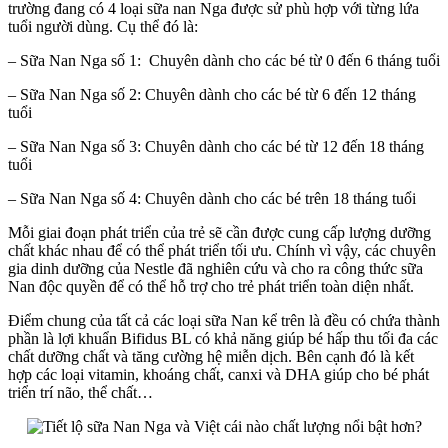
trường đang có 4 loại sữa nan Nga được sử phù hợp với từng lứa
lượng
tuổi người dùng. Cụ thể đó là:
nổi
bật
– Sữa Nan Nga số 1: Chuyên dành cho các bé từ 0 đến 6 tháng tuổi
hơn?
– Sữa Nan Nga số 2: Chuyên dành cho các bé từ 6 đến 12 tháng
tuổi
– Sữa Nan Nga số 3: Chuyên dành cho các bé từ 12 đến 18 tháng
tuổi
– Sữa Nan Nga số 4: Chuyên dành cho các bé trên 18 tháng tuổi
Mỗi giai đoạn phát triển của trẻ sẽ cần được cung cấp lượng dưỡng
chất khác nhau để có thể phát triển tối ưu. Chính vì vậy, các chuyên
gia dinh dưỡng của Nestle đã nghiên cứu và cho ra công thức sữa
Nan độc quyền để có thể hỗ trợ cho trẻ phát triển toàn diện nhất.
Điểm chung của tất cả các loại sữa Nan kể trên là đều có chứa thành
phần là lợi khuẩn Bifidus BL có khả năng giúp bé hấp thu tối đa các
chất dưỡng chất và tăng cường hệ miễn dịch. Bên cạnh đó là kết
hợp các loại vitamin, khoáng chất, canxi và DHA giúp cho bé phát
triển trí não, thể chất…