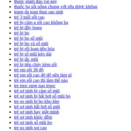
thuốc giảm đau vai gáy
thuốc hạ sốt uống chung với sữa được không
trang da toan than sau sinh
trẻ 3 tuổi sốt cao
trẻ bị cúm a sốt cao không hạ
trẻ bị đầy bụng
trẻ bị ho
trẻ bị ho sổ mũi
trẻ bị ho và sổ mũi
trẻ bị rối loạn tiêu hóa
trẻ bị sổ mũi kéo dài
trẻ bị tắc mũi
trẻ bị tiêu chảy kèm sốt
trẻ em sốt 38 độ
trẻ em sốt cao 40 độ nên làm gì
trẻ em sốt cao thì làm thế nào
tre moc rang nao truoc
trẻ sơ sinh bị cảm sổ mũi
trẻ sơ sinh bị hắt hơi sổ mũi ho
tre so sinh bi ho kho khe
trẻ sơ sinh hắt hơi sổ mũi
trẻ sơ sinh hay giật mình
trẻ sơ sinh khóc đêm
trẻ sơ sinh sổ mũi ho
tre so sinh sot cao