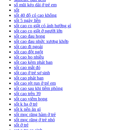
sổ mũi kéo dài ở trẻ em
sốt
sốt 40 độ có cao không
sốt 5 ngày liền
sốt cao co giật có ảnh hưởng gì
sốt cao co giật ở người lớn
sốt cao đau họng
sốt cao đau nhức xương khớp
sốt cao đi ngoài
sốt cao đột ngột
sốt cao ho nhiều
sốt cao kèm phát ban
sốt cao mắt đỏ
sốt cao ở trẻ sơ sinh
sốt cao phát ban
sốt cao rét run ở trẻ em
sốt cao sau khi tiêm phòng
sốt cao trên 39
sốt cao viêm họng
sốt k hạ ở trẻ
sốt k nên ăn gì
sốt mọc răng hàm ở trẻ
sốt mọc răng ở trẻ nhỏ
sốt ở trẻ