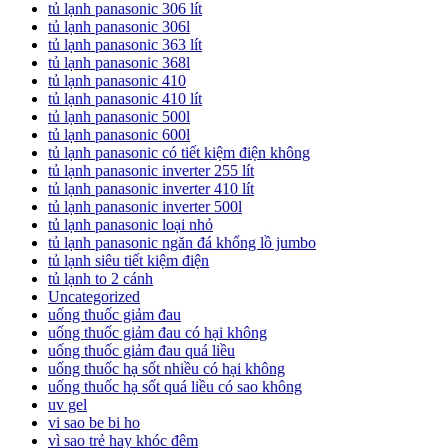
tủ lạnh panasonic 306 lít
tủ lạnh panasonic 306l
tủ lạnh panasonic 363 lít
tủ lạnh panasonic 368l
tủ lạnh panasonic 410
tủ lạnh panasonic 410 lít
tủ lạnh panasonic 500l
tủ lạnh panasonic 600l
tủ lạnh panasonic có tiết kiệm điện không
tủ lạnh panasonic inverter 255 lít
tủ lạnh panasonic inverter 410 lít
tủ lạnh panasonic inverter 500l
tủ lạnh panasonic loại nhỏ
tủ lạnh panasonic ngăn đá khổng lồ jumbo
tủ lạnh siêu tiết kiệm điện
tủ lạnh to 2 cánh
Uncategorized
uống thuốc giảm đau
uống thuốc giảm đau có hại không
uống thuốc giảm đau quá liều
uống thuốc hạ sốt nhiều có hại không
uống thuốc hạ sốt quá liều có sao không
uv gel
vi sao be bi ho
vì sao trẻ hay khóc đêm