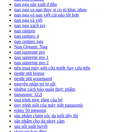
nan nga sản xuất ở đâu
nan nga va nan thuy si co gi khac nhau
nan nga và nan việt cái nào tốt hơn
nan nga và việt
nan nga xách tay
nan optipro
nan optipro 4
nan optipro nga
Nan Organic Nga
nan supreme pro
nan supreme pro 1
nan supreme pro 2
nên mua máy giặt cửa trước hay cửa trên
nestle ptit brasse
nestle ptit gourmand
nguyên nhân trẻ bị sốt
những cách bảo quản thực phẩm
panasonic 322l
quá trình mọc răng của bé
quy trình giặt của máy giặt panasonic
rohto 50 megumi
sản phẩm chăm sóc da tuổi dậy thì
sản phẩm cho da nhạy cảm
sau sốt xuất huyết
skincare ban đêm