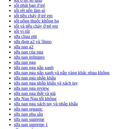
sot o tre so sinh
sốt phát ban ở trẻ
sốt rét nên làm gì
sốt tiêu chảy ở trẻ em
sốt uống thuốc không hạ
sốt và tiêu chảy ở trẻ em
sốt vi rút
sữa chua ptit
sữa đạm a2 và 5hmo
sữa nan a2
sữa nan của nga
sữa nan infinipro
sữa nan nga
sữa nan nga nắp xanh
sữa nan nga nắp xanh và nắp vàng khác nhau không
sữa nan nga nhập khẩu
sữa nan nga nhập khẩu và xách tay
sữa nan nga review
sữa nan nga thật và giả
sữa Nan Nga tốt không
sữa nan nga xách tay và nhập khẩu
sữa nan organic
sữa nan pha sẵn
sữa nan supreme
sữa nan supreme 1