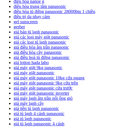
điều hoà nanoe g
điều hòa trung tâm panasonic
điều hòa tủ đứng panasonic 28000btu 1 chiều
điều trị da nhạy cảm
gel sunscreen
gerber
giá bán tủ lạnh panasonic
giá các loại máy giặt panasonic
giá các loại tủ lạnh panasonic
giá điều hòa âm trần panasonic
giá điều hòa cây panasonic
giá điều hoà tủ đứng panasonic
giá lotion hada labo
giá máy giặt 9kg panasonic
giá máy giặt panasonic
giá máy giặt panasonic 10kg cửa ngang
giá máy giặt panasonic 9kg cửa trên
giá máy giặt panasonic cửa trước
giá máy giặt panasonic inverter
giá máy lạnh âm trần nối ống gió
giá máy lạnh cây
giá tiền tủ lạnh panasonic
giá tủ lạnh 4 cánh panasonic
giá tủ lạnh panasonic
giá tủ lạnh panasonic 4 cánh