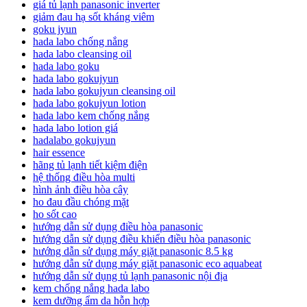
giá tủ lạnh panasonic inverter
giảm đau hạ sốt kháng viêm
goku jyun
hada labo chống nắng
hada labo cleansing oil
hada labo goku
hada labo gokujyun
hada labo gokujyun cleansing oil
hada labo gokujyun lotion
hada labo kem chống nắng
hada labo lotion giá
hadalabo gokujyun
hair essence
hãng tủ lạnh tiết kiệm điện
hệ thống điều hòa multi
hình ảnh điều hòa cây
ho đau đầu chóng mặt
ho sốt cao
hướng dẫn sử dụng điều hòa panasonic
hướng dẫn sử dụng điều khiển điều hòa panasonic
hướng dẫn sử dụng máy giặt panasonic 8.5 kg
hướng dẫn sử dụng máy giặt panasonic eco aquabeat
hướng dẫn sử dụng tủ lạnh panasonic nội địa
kem chống nắng hada labo
kem dưỡng ẩm da hỗn hợp