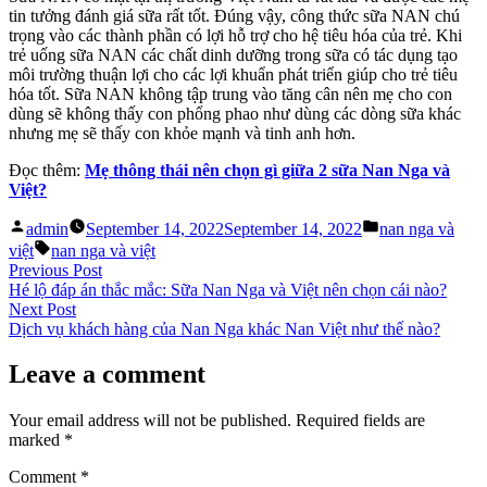
tin tưởng đánh giá sữa rất tốt. Đúng vậy, công thức sữa NAN chú
trọng vào các thành phần có lợi hỗ trợ cho hệ tiêu hóa của trẻ. Khi
trẻ uống sữa NAN các chất dinh dưỡng trong sữa có tác dụng tạo
môi trường thuận lợi cho các lợi khuẩn phát triển giúp cho trẻ tiêu
hóa tốt. Sữa NAN không tập trung vào tăng cân nên mẹ cho con
dùng sẽ không thấy con phổng phao như dùng các dòng sữa khác
nhưng mẹ sẽ thấy con khỏe mạnh và tinh anh hơn.
Đọc thêm:
Mẹ thông thái nên chọn gì giữa 2 sữa Nan Nga và
Việt?
Posted
Posted
admin
September 14, 2022
September 14, 2022
nan nga và
by
in
Tags:
việt
nan nga và việt
Post
Previous
Previous Post
post:
Hé lộ đáp án thắc mắc: Sữa Nan Nga và Việt nên chọn cái nào?
navigation
Next
Next Post
post:
Dịch vụ khách hàng của Nan Nga khác Nan Việt như thế nào?
Leave a comment
Your email address will not be published.
Required fields are
marked
*
Comment
*