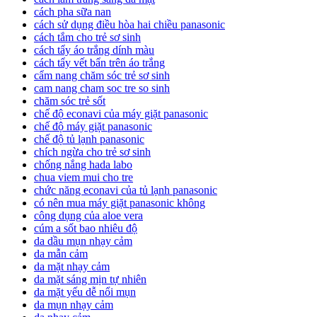
cách pha sữa nan
cách sử dụng điều hòa hai chiều panasonic
cách tắm cho trẻ sơ sinh
cách tẩy áo trắng dính màu
cách tẩy vết bẩn trên áo trắng
cẩm nang chăm sóc trẻ sơ sinh
cam nang cham soc tre so sinh
chăm sóc trẻ sốt
chế độ econavi của máy giặt panasonic
chế độ máy giặt panasonic
chế độ tủ lạnh panasonic
chích ngừa cho trẻ sơ sinh
chống nắng hada labo
chua viem mui cho tre
chức năng econavi của tủ lạnh panasonic
có nên mua máy giặt panasonic không
công dụng của aloe vera
cúm a sốt bao nhiêu độ
da dầu mụn nhạy cảm
da mẫn cảm
da mặt nhạy cảm
da mặt sáng mịn tự nhiên
da mặt yếu dễ nổi mụn
da mụn nhạy cảm