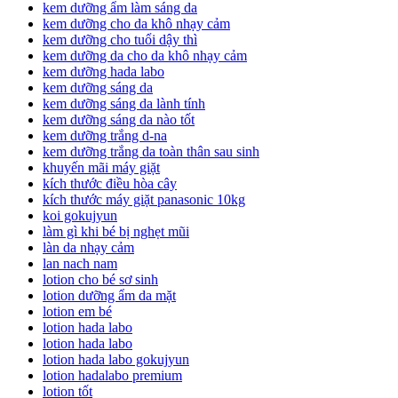
kem dưỡng ẩm làm sáng da
kem dưỡng cho da khô nhạy cảm
kem dưỡng cho tuổi dậy thì
kem dưỡng da cho da khô nhạy cảm
kem dưỡng hada labo
kem dưỡng sáng da
kem dưỡng sáng da lành tính
kem dưỡng sáng da nào tốt
kem dưỡng trắng d-na
kem dưỡng trắng da toàn thân sau sinh
khuyến mãi máy giặt
kích thước điều hòa cây
kích thước máy giặt panasonic 10kg
koi gokujyun
làm gì khi bé bị nghẹt mũi
làn da nhạy cảm
lan nach nam
lotion cho bé sơ sinh
lotion dưỡng ẩm da mặt
lotion em bé
lotion hada labo
lotion hada labo
lotion hada labo gokujyun
lotion hadalabo premium
lotion tốt