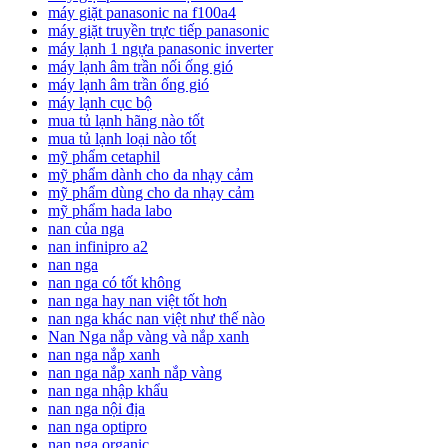
máy giặt panasonic na f100a4
máy giặt truyền trực tiếp panasonic
máy lạnh 1 ngựa panasonic inverter
máy lạnh âm trần nối ống gió
máy lạnh âm trần ống gió
máy lạnh cục bộ
mua tủ lạnh hãng nào tốt
mua tủ lạnh loại nào tốt
mỹ phẩm cetaphil
mỹ phẩm dành cho da nhạy cảm
mỹ phẩm dùng cho da nhạy cảm
mỹ phẩm hada labo
nan của nga
nan infinipro a2
nan nga
nan nga có tốt không
nan nga hay nan việt tốt hơn
nan nga khác nan việt như thế nào
Nan Nga nắp vàng và nắp xanh
nan nga nắp xanh
nan nga nắp xanh nắp vàng
nan nga nhập khẩu
nan nga nội địa
nan nga optipro
nan nga organic