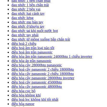
đau nhức 1 bên chân phải
đau nhức 1 bên chân trái
đau nhức 2 bên vai
đau nhức hai cánh tay
đau nhức lưng
đau nhức mu bàn tay
đau nhức ở khuỷu tay
đau nhức tai khi nuốt nước bọt
đau nhức tay phải
đau nhức từ mông xuống bắp chân trái
điều hoà 2 chiều
điều hoà âm trần loại nào tốt
điều hoà âm trần panasonic
điều hòa âm trần panasonic 24000btu 1 chiều inverter
điều hòa áp trần panasonic
điều hòa cây 28000btu panasonic
điều hoà cây panasonic 2 chiều 18000btu
điều hòa cây panasonic 2 chiều 18000btu
điều hòa cây panasonic 28000btu inverter
điều hoà cây panasonic 45000btu
điều hòa cây panasonic 48000btu
điều hòa cục bộ
điều hòa không khí
điều hoà lọc không khí tốt nhất
điều hòa nanoe