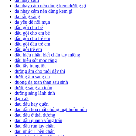
da nhạy cảm
da nhạy cảm nên dùng kem dưỡng gì
da nhạy cảm nên dùng kem gì
da trắng sáng
da yếu dễ nổi mụn
dầu gội cho bé
dầu gội cho em bé
dầu gội cho trẻ em
dầu gội đầu trẻ em
dầu gội trẻ em
dấu hiệu nhận biết chân tay miệng
dấu hiệu sốt mọc răng
dầu tẩy trang tốt
dưỡng ẩm cho tuổi dậy thì
dưỡng ẩm sáng da
duong da toan than sau sinh
dưỡng sáng an toàn
dưỡng sáng lành tính
đạm a2
đau đầu hay quên
đau đầu hoa mắt chóng mặt buồn nôn
đau đầu ở thái dương
đau đầu quanh vùng trán
đau đầu run tay chân
đau nhức 1 bên chân