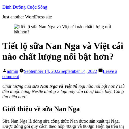
Skip
Dinh Dưỡng Cuộc Sống
to
Just another WordPress site
content
Tiết lộ sữa Nan Nga và Việt cái
nào chất lượng nổi bật hơn?
Posted
admin
September 14, 2022
September 14, 2022
Leave a
by
on
comment
Tiết
Chất lượng của sữa
Nan Nga và Việt
thì loại nào nổi bật hơn? Dù
lộ
đều thuộc hãng Nestle nhưng 2 loại này vẫn có sự khác biệt. Cùng
sữa
tìm hiểu nào!
Nan
Nga
và
Giới thiệu về sữa Nan Nga
Việt
cái
Sữa Nan Nga là dòng sữa công thức Nan được sản xuất tại Nga.
nào
Được đóng gói quy cách theo hộp 400gr và 800gr. Hiện tại trên thị
chất