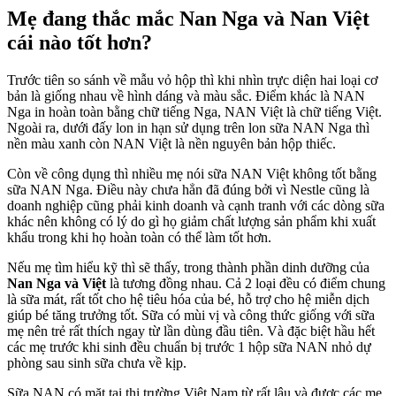
Mẹ đang thắc mắc Nan Nga và Nan Việt
cái nào tốt hơn?
Trước tiên so sánh về mẫu vỏ hộp thì khi nhìn trực diện hai loại cơ
bản là giống nhau về hình dáng và màu sắc. Điểm khác là NAN
Nga in hoàn toàn bằng chữ tiếng Nga, NAN Việt là chữ tiếng Việt.
Ngoài ra, dưới đấy lon in hạn sử dụng trên lon sữa NAN Nga thì
nền màu xanh còn NAN Việt là nền nguyên bản hộp thiếc.
Còn về công dụng thì nhiều mẹ nói sữa NAN Việt không tốt bằng
sữa NAN Nga. Điều này chưa hẳn đã đúng bởi vì Nestle cũng là
doanh nghiệp cũng phải kinh doanh và cạnh tranh với các dòng sữa
khác nên không có lý do gì họ giảm chất lượng sản phẩm khi xuất
khẩu trong khi họ hoàn toàn có thể làm tốt hơn.
Nếu mẹ tìm hiểu kỹ thì sẽ thấy, trong thành phần dinh dưỡng của
Nan Nga và Việt
là tương đồng nhau. Cả 2 loại đều có điểm chung
là sữa mát, rất tốt cho hệ tiêu hóa của bé, hỗ trợ cho hệ miễn dịch
giúp bé tăng trưởng tốt. Sữa có mùi vị và công thức giống với sữa
mẹ nên trẻ rất thích ngay từ lần dùng đầu tiên. Và đặc biệt hầu hết
các mẹ trước khi sinh đều chuẩn bị trước 1 hộp sữa NAN nhỏ dự
phòng sau sinh sữa chưa về kịp.
Sữa NAN có mặt tại thị trường Việt Nam từ rất lâu và được các mẹ