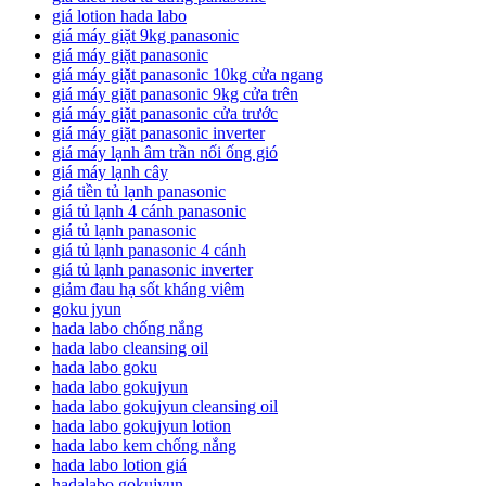
giá lotion hada labo
giá máy giặt 9kg panasonic
giá máy giặt panasonic
giá máy giặt panasonic 10kg cửa ngang
giá máy giặt panasonic 9kg cửa trên
giá máy giặt panasonic cửa trước
giá máy giặt panasonic inverter
giá máy lạnh âm trần nối ống gió
giá máy lạnh cây
giá tiền tủ lạnh panasonic
giá tủ lạnh 4 cánh panasonic
giá tủ lạnh panasonic
giá tủ lạnh panasonic 4 cánh
giá tủ lạnh panasonic inverter
giảm đau hạ sốt kháng viêm
goku jyun
hada labo chống nắng
hada labo cleansing oil
hada labo goku
hada labo gokujyun
hada labo gokujyun cleansing oil
hada labo gokujyun lotion
hada labo kem chống nắng
hada labo lotion giá
hadalabo gokujyun