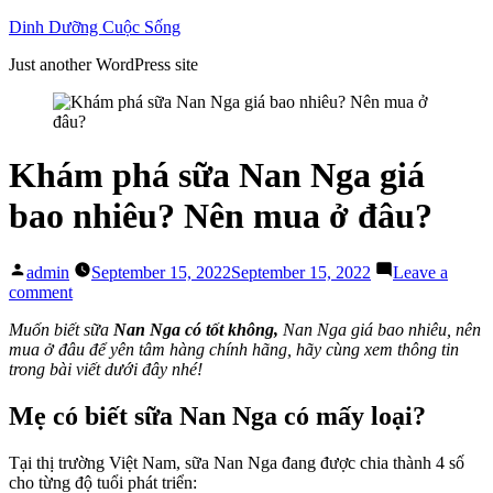
Skip
Dinh Dưỡng Cuộc Sống
to
Just another WordPress site
content
Khám phá sữa Nan Nga giá
bao nhiêu? Nên mua ở đâu?
Posted
admin
September 15, 2022
September 15, 2022
Leave a
by
on
comment
Khám
Muốn biết
sữa
Nan Nga có tốt không,
Nan Nga giá bao nhiêu, nên
phá
mua ở đâu để yên tâm hàng chính hãng, hãy cùng xem thông tin
sữa
trong bài viết dưới đây nhé!
Nan
Nga
giá
Mẹ có biết sữa Nan Nga có mấy loại?
bao
nhiêu?
Tại thị trường Việt Nam, sữa Nan Nga đang được chia thành 4 số
Nên
cho từng độ tuổi phát triển:
mua