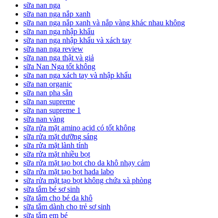
sữa nan nga
sữa nan nga nắp xanh
sữa nan nga nắp xanh và nắp vàng khác nhau không
sữa nan nga nhập khẩu
sữa nan nga nhập khẩu và xách tay
sữa nan nga review
sữa nan nga thật và giả
sữa Nan Nga tốt không
sữa nan nga xách tay và nhập khẩu
sữa nan organic
sữa nan pha sẵn
sữa nan supreme
sữa nan supreme 1
sữa nan vàng
sữa rửa mặt amino acid có tốt không
sữa rửa mặt dưỡng sáng
sữa rửa mặt lành tính
sữa rửa mặt nhiều bọt
sữa rửa mặt tạo bọt cho da khô nhạy cảm
sữa rửa mặt tạo bọt hada labo
sữa rửa mặt tạo bọt không chứa xà phòng
sữa tắm bé sơ sinh
sữa tắm cho bé da khô
sữa tắm dành cho trẻ sơ sinh
sữa tắm em bé