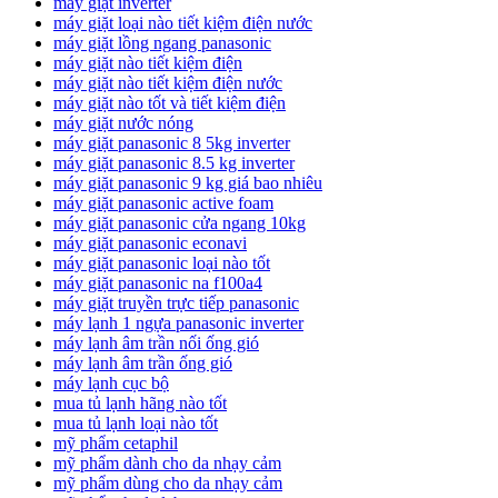
máy giặt inverter
máy giặt loại nào tiết kiệm điện nước
máy giặt lồng ngang panasonic
máy giặt nào tiết kiệm điện
máy giặt nào tiết kiệm điện nước
máy giặt nào tốt và tiết kiệm điện
máy giặt nước nóng
máy giặt panasonic 8 5kg inverter
máy giặt panasonic 8.5 kg inverter
máy giặt panasonic 9 kg giá bao nhiêu
máy giặt panasonic active foam
máy giặt panasonic cửa ngang 10kg
máy giặt panasonic econavi
máy giặt panasonic loại nào tốt
máy giặt panasonic na f100a4
máy giặt truyền trực tiếp panasonic
máy lạnh 1 ngựa panasonic inverter
máy lạnh âm trần nối ống gió
máy lạnh âm trần ống gió
máy lạnh cục bộ
mua tủ lạnh hãng nào tốt
mua tủ lạnh loại nào tốt
mỹ phẩm cetaphil
mỹ phẩm dành cho da nhạy cảm
mỹ phẩm dùng cho da nhạy cảm