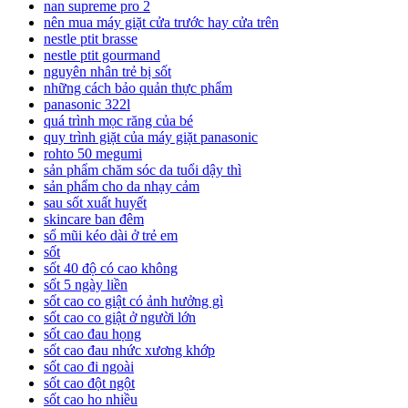
nan supreme pro 2
nên mua máy giặt cửa trước hay cửa trên
nestle ptit brasse
nestle ptit gourmand
nguyên nhân trẻ bị sốt
những cách bảo quản thực phẩm
panasonic 322l
quá trình mọc răng của bé
quy trình giặt của máy giặt panasonic
rohto 50 megumi
sản phẩm chăm sóc da tuổi dậy thì
sản phẩm cho da nhạy cảm
sau sốt xuất huyết
skincare ban đêm
sổ mũi kéo dài ở trẻ em
sốt
sốt 40 độ có cao không
sốt 5 ngày liền
sốt cao co giật có ảnh hưởng gì
sốt cao co giật ở người lớn
sốt cao đau họng
sốt cao đau nhức xương khớp
sốt cao đi ngoài
sốt cao đột ngột
sốt cao ho nhiều