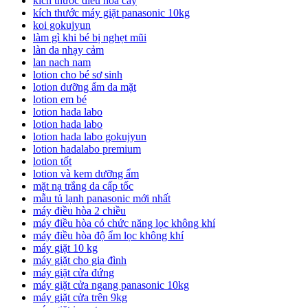
kích thước điều hòa cây
kích thước máy giặt panasonic 10kg
koi gokujyun
làm gì khi bé bị nghẹt mũi
làn da nhạy cảm
lan nach nam
lotion cho bé sơ sinh
lotion dưỡng ẩm da mặt
lotion em bé
lotion hada labo
lotion hada labo
lotion hada labo gokujyun
lotion hadalabo premium
lotion tốt
lotion và kem dưỡng ẩm
mặt nạ trắng da cấp tốc
mẫu tủ lạnh panasonic mới nhất
máy điều hòa 2 chiều
máy điều hòa có chức năng lọc không khí
máy điều hòa độ ẩm lọc không khí
máy giặt 10 kg
máy giặt cho gia đình
máy giặt cửa đứng
máy giặt cửa ngang panasonic 10kg
máy giặt cửa trên 9kg