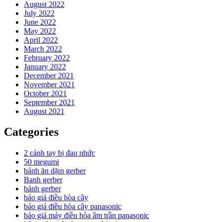
August 2022
July 2022
June 2022
May 2022
April 2022
March 2022
February 2022
January 2022
December 2021
November 2021
October 2021
September 2021
August 2021
Categories
2 cánh tay bị đau nhức
50 megumi
bánh ăn dặm gerber
Banh gerber
bánh gerber
báo giá điều hòa cây
báo giá điều hòa cây panasonic
báo giá máy điều hòa âm trần panasonic