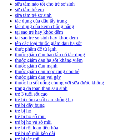
sữa tắm nào tốt cho trẻ sơ sinh
sữa tắm trẻ em
sữa tắm trẻ sơ sinh
tác dụng của dầu tẩy trang
tác dụng của kem chống nắng
tại sao trẻ hay khóc đêm
tai sao tre so sinh hay khoc dem
tên các loại thuốc giảm đau hạ sốt
thực phẩm để tủ lạnh
thuốc giảm đau bao lâu có tác dụng
thuốc giảm đau hạ sốt kháng viêm
thuốc giảm đau mạnh
thuốc giảm đau mọc răng cho bé
thuốc giảm đau vai gáy
thuốc hạ sốt uống chung với sữa được không
trang da toan than sau sinh
trẻ 3 tuổi sốt cao
trẻ bị cúm a sốt cao không hạ
trẻ bị đầy bụng
trẻ bị ho
trẻ bị ho sổ mũi
trẻ bị ho và sổ mũi
trẻ bị rối loạn tiêu hóa
trẻ bị sổ mũi kéo dài
trẻ bị tắc mũi