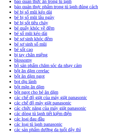
bảo quản thức ăn trong tủ lạnh
bảo quản thực phẩm trong tủ lạnh đúng cách
bé bị sổ mũi kéo dài
bé bị sổ mũi lâu ngày
bé bị sốt tiêu chảy
bé quấy khóc về đêm
bé sổ mũi kéo dài
bé sơ sinh khóc đêm
bé sơ sinh sổ mũi
bé sốt cao
bị tay chân miệng
blossomy
bộ sản phẩm chăm sóc da nhạy cảm
bột ăn dặm cerelac
bột ăn dặm ngọt
bọt dịu lành
bột mặn ăn dặm
bột ngọt cho bé ăn dặm
các chế độ giặt của máy giặt panasonic
các chế độ máy giặt panasonic
các chức năng của máy giặt panasonic
các dòng tủ lạnh tiết kiệm điện
các loại đau đầu
các loại tủ lạnh panasonic
các sản phẩm dưỡng da tuổi dậy thì