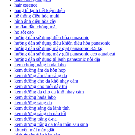
hair essence
hãng tủ lạnh tiết kiệm điện
hệ thống điều hòa multi
hình ảnh điều hòa cây
ho đau đầu chóng mặt
ho sốt cao
hướng dẫn sử dụng điều hòa panasonic
hướng dẫn sử dụng điều khiển điều hòa panasonic
hướng dẫn sử dụng máy giặt panasonic 8.5 kg
hướng dẫn sử dụng máy giặt panasonic eco aquabeat
hướng dẫn sử dụng tủ lạnh panasonic nội địa
kem chống nắng hada labo
kem dưỡng ẩm da hỗn hợp
kem dưỡng ẩm làm sáng da
kem dưỡng cho da khô nhạy cảm
kem dưỡng cho tuổi dậy thì
kem dưỡng da cho da khô nhạy cảm
kem dưỡng hada labo
kem dưỡng sáng da
kem dưỡng sáng da lành tính
kem dưỡng sáng da nào tốt
kem dưỡng trắng d-na
kem dưỡng trắng da toàn thân sau sinh
khuyến mãi máy giặt