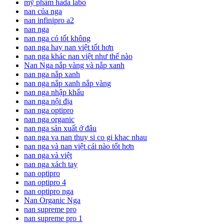
mỹ phẩm hada labo
nan của nga
nan infinipro a2
nan nga
nan nga có tốt không
nan nga hay nan việt tốt hơn
nan nga khác nan việt như thế nào
Nan Nga nắp vàng và nắp xanh
nan nga nắp xanh
nan nga nắp xanh nắp vàng
nan nga nhập khẩu
nan nga nội địa
nan nga optipro
nan nga organic
nan nga sản xuất ở đâu
nan nga va nan thuy si co gi khac nhau
nan nga và nan việt cái nào tốt hơn
nan nga và việt
nan nga xách tay
nan optipro
nan optipro 4
nan optipro nga
Nan Organic Nga
nan supreme pro
nan supreme pro 1