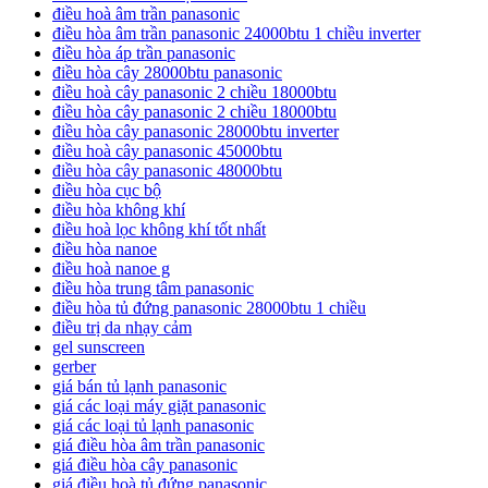
điều hoà âm trần panasonic
điều hòa âm trần panasonic 24000btu 1 chiều inverter
điều hòa áp trần panasonic
điều hòa cây 28000btu panasonic
điều hoà cây panasonic 2 chiều 18000btu
điều hòa cây panasonic 2 chiều 18000btu
điều hòa cây panasonic 28000btu inverter
điều hoà cây panasonic 45000btu
điều hòa cây panasonic 48000btu
điều hòa cục bộ
điều hòa không khí
điều hoà lọc không khí tốt nhất
điều hòa nanoe
điều hoà nanoe g
điều hòa trung tâm panasonic
điều hòa tủ đứng panasonic 28000btu 1 chiều
điều trị da nhạy cảm
gel sunscreen
gerber
giá bán tủ lạnh panasonic
giá các loại máy giặt panasonic
giá các loại tủ lạnh panasonic
giá điều hòa âm trần panasonic
giá điều hòa cây panasonic
giá điều hoà tủ đứng panasonic