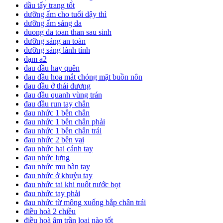
dầu tẩy trang tốt
dưỡng ẩm cho tuổi dậy thì
dưỡng ẩm sáng da
duong da toan than sau sinh
dưỡng sáng an toàn
dưỡng sáng lành tính
đạm a2
đau đầu hay quên
đau đầu hoa mắt chóng mặt buồn nôn
đau đầu ở thái dương
đau đầu quanh vùng trán
đau đầu run tay chân
đau nhức 1 bên chân
đau nhức 1 bên chân phải
đau nhức 1 bên chân trái
đau nhức 2 bên vai
đau nhức hai cánh tay
đau nhức lưng
đau nhức mu bàn tay
đau nhức ở khuỷu tay
đau nhức tai khi nuốt nước bọt
đau nhức tay phải
đau nhức từ mông xuống bắp chân trái
điều hoà 2 chiều
điều hoà âm trần loại nào tốt