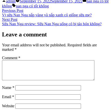
Posted
Posted
admin
September 15, 2022
September 15, 2022
nan nga có tốt
by
in
Tags:
không
nan nga có tốt không
Post
Previous
Previous Post
post:
Vị sữa Nan Nga nắp vàng và nắp xanh có giống sữa mẹ?
navigation
Next
Next Post
post:
Sữa Nan Nga review: Sữa Nan Nga uống có bị táo bón không?
Leave a comment
Your email address will not be published.
Required fields are
marked
*
Comment
*
Name
*
Email
*
Website