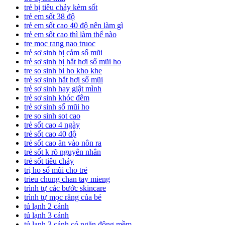
trẻ bị tiêu chảy kèm sốt
trẻ em sốt 38 độ
trẻ em sốt cao 40 độ nên làm gì
trẻ em sốt cao thì làm thế nào
tre moc rang nao truoc
trẻ sơ sinh bị cảm sổ mũi
trẻ sơ sinh bị hắt hơi sổ mũi ho
tre so sinh bi ho kho khe
trẻ sơ sinh hắt hơi sổ mũi
trẻ sơ sinh hay giật mình
trẻ sơ sinh khóc đêm
trẻ sơ sinh sổ mũi ho
tre so sinh sot cao
trẻ sốt cao 4 ngày
trẻ sốt cao 40 độ
trẻ sốt cao ăn vào nôn ra
trẻ sốt k rõ nguyên nhân
trẻ sốt tiêu chảy
trị ho sổ mũi cho trẻ
trieu chung chan tay mieng
trình tự các bước skincare
trình tự mọc răng của bé
tủ lạnh 2 cánh
tủ lạnh 3 cánh
tủ lạnh 3 cánh có ngăn đông mềm