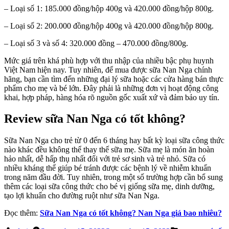
– Loại số 1: 185.000 đồng/hộp 400g và 420.000 đồng/hộp 800g.
– Loại số 2: 200.000 đồng/hộp 400g và 420.000 đồng/hộp 800g.
– Loại số 3 và số 4: 320.000 đồng – 470.000 đồng/800g.
Mức giá trên khá phù hợp với thu nhập của nhiều bậc phụ huynh
Việt Nam hiện nay. Tuy nhiên, để mua được sữa Nan Nga chính
hãng, bạn cần tìm đến những đại lý sữa hoặc các cửa hàng bán thực
phẩm cho mẹ và bé lớn. Đây phải là những đơn vị hoạt động công
khai, hợp pháp, hàng hóa rõ nguồn gốc xuất xứ và đảm bảo uy tín.
Review sữa Nan Nga có tốt không?
Sữa Nan Nga cho trẻ từ 0 đến 6 tháng hay bất kỳ loại sữa công thức
nào khác đều không thể thay thế sữa mẹ. Sữa mẹ là món ăn hoàn
hảo nhất, dễ hấp thụ nhất đối với trẻ sơ sinh và trẻ nhỏ. Sữa có
nhiều kháng thể giúp bé tránh được các bệnh lý về nhiễm khuẩn
trong năm đầu đời. Tuy nhiên, trong một số trường hợp cần bổ sung
thêm các loại sữa công thức cho bé vị giống sữa mẹ, dinh dưỡng,
tạo lợi khuẩn cho đường ruột như sữa Nan Nga.
Đọc thêm:
Sữa Nan Nga có tốt không? Nan Nga giá bao nhiêu?