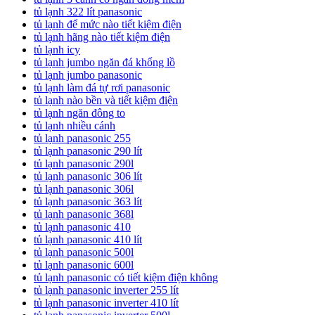
tủ lạnh 322 lít panasonic
tủ lạnh để mức nào tiết kiệm điện
tủ lạnh hãng nào tiết kiệm điện
tủ lạnh icy
tủ lạnh jumbo ngăn đá khổng lồ
tủ lạnh jumbo panasonic
tủ lạnh làm đá tự rơi panasonic
tủ lạnh nào bền và tiết kiệm điện
tủ lạnh ngăn đông to
tủ lạnh nhiều cánh
tủ lạnh panasonic 255
tủ lạnh panasonic 290 lít
tủ lạnh panasonic 290l
tủ lạnh panasonic 306 lít
tủ lạnh panasonic 306l
tủ lạnh panasonic 363 lít
tủ lạnh panasonic 368l
tủ lạnh panasonic 410
tủ lạnh panasonic 410 lít
tủ lạnh panasonic 500l
tủ lạnh panasonic 600l
tủ lạnh panasonic có tiết kiệm điện không
tủ lạnh panasonic inverter 255 lít
tủ lạnh panasonic inverter 410 lít