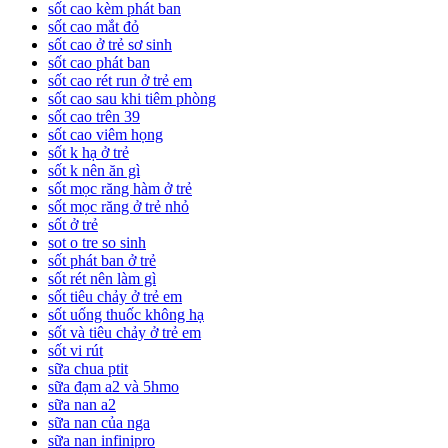
sốt cao kèm phát ban
sốt cao mắt đỏ
sốt cao ở trẻ sơ sinh
sốt cao phát ban
sốt cao rét run ở trẻ em
sốt cao sau khi tiêm phòng
sốt cao trên 39
sốt cao viêm họng
sốt k hạ ở trẻ
sốt k nên ăn gì
sốt mọc răng hàm ở trẻ
sốt mọc răng ở trẻ nhỏ
sốt ở trẻ
sot o tre so sinh
sốt phát ban ở trẻ
sốt rét nên làm gì
sốt tiêu chảy ở trẻ em
sốt uống thuốc không hạ
sốt và tiêu chảy ở trẻ em
sốt vi rút
sữa chua ptit
sữa đạm a2 và 5hmo
sữa nan a2
sữa nan của nga
sữa nan infinipro