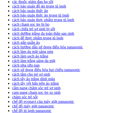
các thuốc giảm đau hạ sốt
cách bảo quản đồ ăn trong tủ lạnh
cách bảo quản thức ăn
cách bảo quản thức ăn trong tủ lạnh
cách bảo quản thực phẩm trong tủ lạnh
cach cham soc tre bi ho
cách chữa trẻ sơ sinh bị sốt
cách dưỡng trắng da toàn thân sau sinh
cách để thực phẩm trong tủ lạnh
cách gấp quần áo
cách hướng dẫn sử dụng điều hòa panasonic
cách làm da mặt sáng mịn
cách làm sạch áo trắng
cách làm trắng sáng da mặt
cách pha sữa nan
cách sử dụng điều hòa hai chiều panasonic
cách tắm cho trẻ sơ sinh
cách tẩy áo trắng dính màu
cách tẩy vết bẩn trên áo trắng
cẩm nang chăm sóc trẻ sơ sinh
cam nang cham soc tre so sinh
chăm sóc trẻ sốt
chế độ econavi của máy giặt panasonic
chế độ máy giặt panasonic
chế độ tủ lạnh panasonic