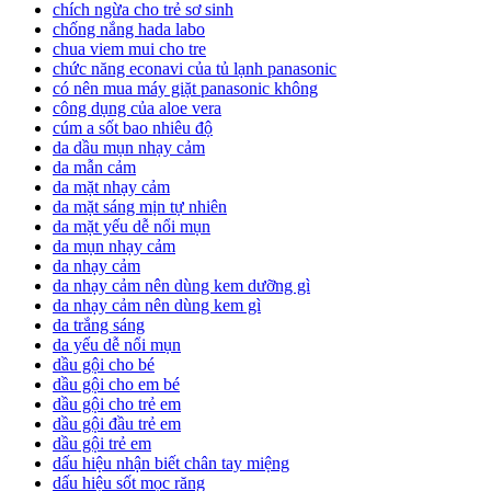
chích ngừa cho trẻ sơ sinh
chống nắng hada labo
chua viem mui cho tre
chức năng econavi của tủ lạnh panasonic
có nên mua máy giặt panasonic không
công dụng của aloe vera
cúm a sốt bao nhiêu độ
da dầu mụn nhạy cảm
da mẫn cảm
da mặt nhạy cảm
da mặt sáng mịn tự nhiên
da mặt yếu dễ nổi mụn
da mụn nhạy cảm
da nhạy cảm
da nhạy cảm nên dùng kem dưỡng gì
da nhạy cảm nên dùng kem gì
da trắng sáng
da yếu dễ nổi mụn
dầu gội cho bé
dầu gội cho em bé
dầu gội cho trẻ em
dầu gội đầu trẻ em
dầu gội trẻ em
dấu hiệu nhận biết chân tay miệng
dấu hiệu sốt mọc răng