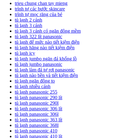
trieu chung chan tay mieng
trình tự các bước skincare
trình tự mọc răng của bé
tủ lạnh 2 cánh
tủ lạnh 3 cánh
tủ lạnh 3 cánh có ngăn đông mềm
tủ lạnh 322 lít panasonic
tủ lạnh để mức nào tiết kiệm điện
tủ lạnh hãng nào tiết kiệm điện
tủ lạnh icy
tủ lạnh jumbo ngăn đá khổng lồ
tủ lạnh jumbo panasonic
tủ lạnh làm đá tự rơi panasonic
tủ lạnh nào bền và tiết kiệm điện
tủ lạnh ngăn đông to
tủ lạnh nhiều cánh
tủ lạnh panasonic 255
tủ lạnh panasonic 290 lít
tủ lạnh panasonic 290l
tủ lạnh panasonic 306 lít
tủ lạnh panasonic 306l
tủ lạnh panasonic 363 lít
tủ lạnh panasonic 368l
tủ lạnh panasonic 410
tủ lạnh panasonic 410 lít