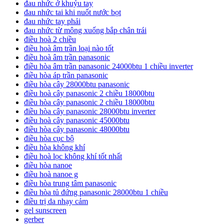
đau nhức ở khuỷu tay
đau nhức tai khi nuốt nước bọt
đau nhức tay phải
đau nhức từ mông xuống bắp chân trái
điều hoà 2 chiều
điều hoà âm trần loại nào tốt
điều hoà âm trần panasonic
điều hòa âm trần panasonic 24000btu 1 chiều inverter
điều hòa áp trần panasonic
điều hòa cây 28000btu panasonic
điều hoà cây panasonic 2 chiều 18000btu
điều hòa cây panasonic 2 chiều 18000btu
điều hòa cây panasonic 28000btu inverter
điều hoà cây panasonic 45000btu
điều hòa cây panasonic 48000btu
điều hòa cục bộ
điều hòa không khí
điều hoà lọc không khí tốt nhất
điều hòa nanoe
điều hoà nanoe g
điều hòa trung tâm panasonic
điều hòa tủ đứng panasonic 28000btu 1 chiều
điều trị da nhạy cảm
gel sunscreen
gerber