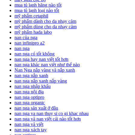
mua tủ lạnh hãng nào tốt
mua tủ lạnh loại nào tốt
mỹ phẩm cetaphil
mỹ phẩm dành cho da nhạy cảm
mỹ phẩm dùng cho da nhạy cảm
mỹ phẩm hada labo
nan của nga
nan infinipro a2
nan nga
nan nga có tốt không
nan nga hay nan việt tốt hơn
nan nga khác nan việt như thế nào
Nan Nga nắp vàng và nắp xanh
nan nga nắp xanh
nan nga nắp xanh nắp vàng
nan nga nhập khẩu
nan nga nội địa
nan nga optipro
nan nga organic
nan nga sản xuất ở đâu
nan nga va nan thuy si co gi khac nhau
nan nga và nan việt cái nào tốt hơn
nan nga và việt
nan nga xách tay