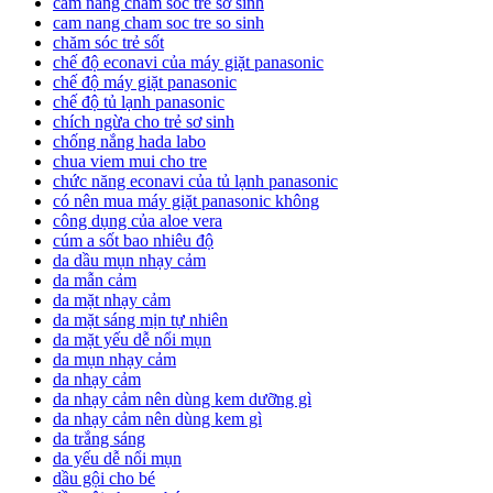
cẩm nang chăm sóc trẻ sơ sinh
cam nang cham soc tre so sinh
chăm sóc trẻ sốt
chế độ econavi của máy giặt panasonic
chế độ máy giặt panasonic
chế độ tủ lạnh panasonic
chích ngừa cho trẻ sơ sinh
chống nắng hada labo
chua viem mui cho tre
chức năng econavi của tủ lạnh panasonic
có nên mua máy giặt panasonic không
công dụng của aloe vera
cúm a sốt bao nhiêu độ
da dầu mụn nhạy cảm
da mẫn cảm
da mặt nhạy cảm
da mặt sáng mịn tự nhiên
da mặt yếu dễ nổi mụn
da mụn nhạy cảm
da nhạy cảm
da nhạy cảm nên dùng kem dưỡng gì
da nhạy cảm nên dùng kem gì
da trắng sáng
da yếu dễ nổi mụn
dầu gội cho bé