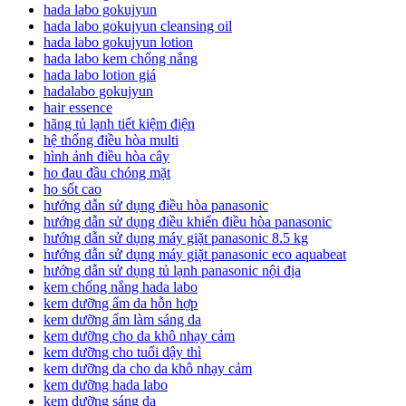
hada labo gokujyun
hada labo gokujyun cleansing oil
hada labo gokujyun lotion
hada labo kem chống nắng
hada labo lotion giá
hadalabo gokujyun
hair essence
hãng tủ lạnh tiết kiệm điện
hệ thống điều hòa multi
hình ảnh điều hòa cây
ho đau đầu chóng mặt
ho sốt cao
hướng dẫn sử dụng điều hòa panasonic
hướng dẫn sử dụng điều khiển điều hòa panasonic
hướng dẫn sử dụng máy giặt panasonic 8.5 kg
hướng dẫn sử dụng máy giặt panasonic eco aquabeat
hướng dẫn sử dụng tủ lạnh panasonic nội địa
kem chống nắng hada labo
kem dưỡng ẩm da hỗn hợp
kem dưỡng ẩm làm sáng da
kem dưỡng cho da khô nhạy cảm
kem dưỡng cho tuổi dậy thì
kem dưỡng da cho da khô nhạy cảm
kem dưỡng hada labo
kem dưỡng sáng da