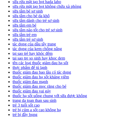
sữa rửa mặt tạo bọt hada labo
sữa rửa mặt tạo bọt không chứa xà phòng
sữa tắm bé sơ sinh
sữa tắm cho bé da khô
sữa tắm dành cho trẻ sơ sinh
sữa tắm em bé
sữa tắm nào tốt cho trẻ sơ sinh
sữa tắm trẻ em
sữa tắm trẻ sơ sinh
tác dụng của dầu tẩy trang
tác dụng của kem chống nắng
tại sao trẻ hay khóc đêm
tai sao tre so sinh hay khoc dem
tên các loại thuốc giảm đau hạ sốt
thực phẩm để tủ lạnh
thuốc giảm đau bao lâu có tác dụng
thuốc giảm đau hạ sốt kháng viêm
thuốc giảm đau mạnh
thuốc giảm đau mọc răng cho bé
thuốc giảm đau vai gáy
thuốc hạ sốt uống chung với sữa được không
trang da toan than sau sinh
trẻ 3 tuổi sốt cao
trẻ bị cúm a sốt cao không hạ
trẻ bị đầy bụng