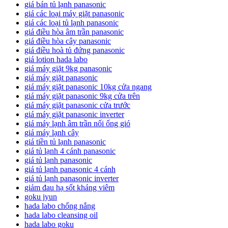
giá bán tủ lạnh panasonic
giá các loại máy giặt panasonic
giá các loại tủ lạnh panasonic
giá điều hòa âm trần panasonic
giá điều hòa cây panasonic
giá điều hoà tủ đứng panasonic
giá lotion hada labo
giá máy giặt 9kg panasonic
giá máy giặt panasonic
giá máy giặt panasonic 10kg cửa ngang
giá máy giặt panasonic 9kg cửa trên
giá máy giặt panasonic cửa trước
giá máy giặt panasonic inverter
giá máy lạnh âm trần nối ống gió
giá máy lạnh cây
giá tiền tủ lạnh panasonic
giá tủ lạnh 4 cánh panasonic
giá tủ lạnh panasonic
giá tủ lạnh panasonic 4 cánh
giá tủ lạnh panasonic inverter
giảm đau hạ sốt kháng viêm
goku jyun
hada labo chống nắng
hada labo cleansing oil
hada labo goku