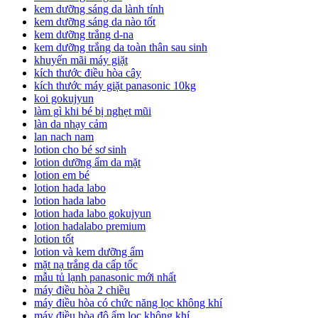
kem dưỡng sáng da lành tính
kem dưỡng sáng da nào tốt
kem dưỡng trắng d-na
kem dưỡng trắng da toàn thân sau sinh
khuyến mãi máy giặt
kích thước điều hòa cây
kích thước máy giặt panasonic 10kg
koi gokujyun
làm gì khi bé bị nghẹt mũi
làn da nhạy cảm
lan nach nam
lotion cho bé sơ sinh
lotion dưỡng ẩm da mặt
lotion em bé
lotion hada labo
lotion hada labo
lotion hada labo gokujyun
lotion hadalabo premium
lotion tốt
lotion và kem dưỡng ẩm
mặt nạ trắng da cấp tốc
mẫu tủ lạnh panasonic mới nhất
máy điều hòa 2 chiều
máy điều hòa có chức năng lọc không khí
máy điều hòa độ ẩm lọc không khí