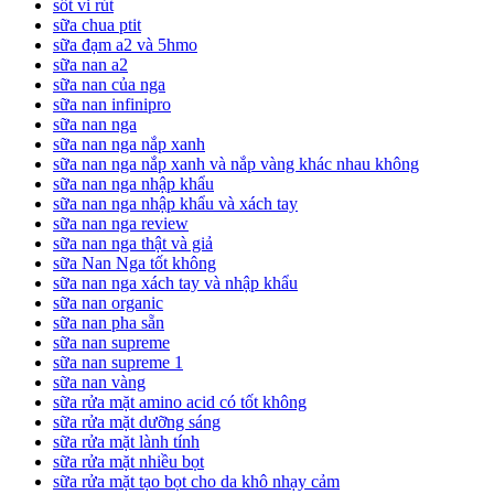
sốt vi rút
sữa chua ptit
sữa đạm a2 và 5hmo
sữa nan a2
sữa nan của nga
sữa nan infinipro
sữa nan nga
sữa nan nga nắp xanh
sữa nan nga nắp xanh và nắp vàng khác nhau không
sữa nan nga nhập khẩu
sữa nan nga nhập khẩu và xách tay
sữa nan nga review
sữa nan nga thật và giả
sữa Nan Nga tốt không
sữa nan nga xách tay và nhập khẩu
sữa nan organic
sữa nan pha sẵn
sữa nan supreme
sữa nan supreme 1
sữa nan vàng
sữa rửa mặt amino acid có tốt không
sữa rửa mặt dưỡng sáng
sữa rửa mặt lành tính
sữa rửa mặt nhiều bọt
sữa rửa mặt tạo bọt cho da khô nhạy cảm