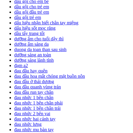
dầu gội cho em bé
dầu gội cho trẻ em
dầu gội đầu trẻ em
dầu gội trẻ em
dấu hiệu nhận biết chân tay miệng
dấu hiệu sốt mọc răng
dầu tẩy trang tốt
dưỡng ẩm cho tuổi dậy thì
dưỡng ẩm sáng da
duong da toan than sau sinh
dưỡng sáng an toàn
dưỡng sáng lành tính
đạm a2
đau đầu hay quên
đau đầu hoa mắt chóng mặt buồn nôn
đau đầu ở thái dương
đau đầu quanh vùng trán
đau đầu run tay chân
đau nhức 1 bên chân
đau nhức 1 bên chân phải
đau nhức 1 bên chân trái
đau nhức 2 bên vai
đau nhức hai cánh tay
đau nhức lưng
đau nhức mu bàn tay