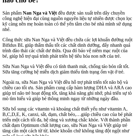
Sản phẩm
Nan Nga và Việt
đều được sản xuất trên dây chuyền
công nghệ hiện đại cùng nguồn nguyên liệu tự nhiên được chọn lọc
kỹ càng nên mẹ hoàn toàn có thể yên tâm cho bé nhà mình sử dụng
nhé.
Công thức sữa Nan Nga và Việt đều chứa các lợi khuẩn đường ruột
Bifidus BL giúp thẩm thấu tốt các chất dinh dưỡng, đẩy nhanh quá
trình đào thải các chất dư thừa. Qua đó bảo vệ niêm mạc ruột của
bé, giúp hỗ trợ quá trình phát triển hệ tiêu hóa non nớt của trẻ.
Sữa Nan Nga và Việt đều có tính thanh mát, chống táo bón rất tốt.
Sữa tăng cường hệ miễn dịch giảm thiểu tình trạng ốm vặt ở trẻ.
Ngoài ra, sữa Nan Nga và Việt đều hỗ trợ phát triển tốt não bộ và
chiều cao tối ưu. Sản phẩm cung cấp hàm lượng DHA và ARA cao
giúp trí não trẻ hoạt động tốt, tăng khả năng ghi nhớ, phá triển sự tò
mò tìm hiểu và giúp bé thông minh ngay từ những ngày đầu.
Sữa bổ sung các vitamin và khoáng chất thiết yếu như vitamin A,
B,C,D,E, K, canxi, sắt, đạm, chất béo,…giúp chiều cao của bé phát
triển một cách tối đa, hệ răng và xương chắc khỏe. Với thành phần
chất đạm Optimum chất lượng cao, sữa Nan Nga và Việt giúp trẻ
tăng cân một cách từ từ, khỏe khoắn chứ không tăng đột ngột như