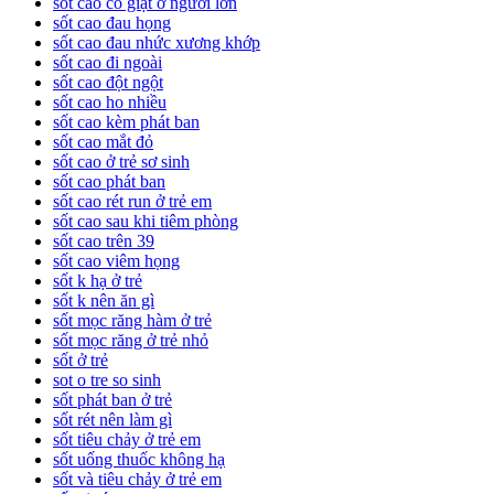
sốt cao co giật ở người lớn
sốt cao đau họng
sốt cao đau nhức xương khớp
sốt cao đi ngoài
sốt cao đột ngột
sốt cao ho nhiều
sốt cao kèm phát ban
sốt cao mắt đỏ
sốt cao ở trẻ sơ sinh
sốt cao phát ban
sốt cao rét run ở trẻ em
sốt cao sau khi tiêm phòng
sốt cao trên 39
sốt cao viêm họng
sốt k hạ ở trẻ
sốt k nên ăn gì
sốt mọc răng hàm ở trẻ
sốt mọc răng ở trẻ nhỏ
sốt ở trẻ
sot o tre so sinh
sốt phát ban ở trẻ
sốt rét nên làm gì
sốt tiêu chảy ở trẻ em
sốt uống thuốc không hạ
sốt và tiêu chảy ở trẻ em