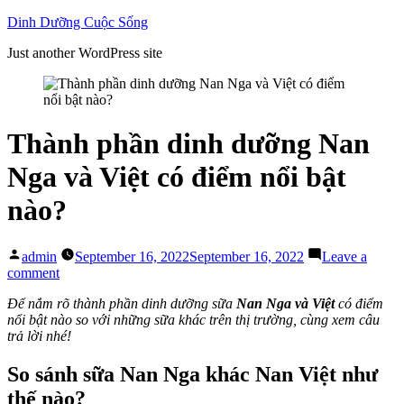
Skip
Dinh Dưỡng Cuộc Sống
to
Just another WordPress site
content
Thành phần dinh dưỡng Nan
Nga và Việt có điểm nổi bật
nào?
Posted
admin
September 16, 2022
September 16, 2022
Leave a
by
on
comment
Thành
Để nắm rõ thành phần dinh dưỡng sữa
Nan Nga và Việt
có điểm
phần
nổi bật nào so với những sữa khác trên thị trường, cùng xem câu
dinh
trả lời nhé!
dưỡng
Nan
Nga
So sánh sữa Nan Nga khác Nan Việt như
và
thế nào?
Việt