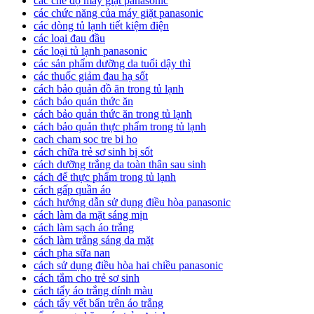
các chế độ máy giặt panasonic
các chức năng của máy giặt panasonic
các dòng tủ lạnh tiết kiệm điện
các loại đau đầu
các loại tủ lạnh panasonic
các sản phẩm dưỡng da tuổi dậy thì
các thuốc giảm đau hạ sốt
cách bảo quản đồ ăn trong tủ lạnh
cách bảo quản thức ăn
cách bảo quản thức ăn trong tủ lạnh
cách bảo quản thực phẩm trong tủ lạnh
cach cham soc tre bi ho
cách chữa trẻ sơ sinh bị sốt
cách dưỡng trắng da toàn thân sau sinh
cách để thực phẩm trong tủ lạnh
cách gấp quần áo
cách hướng dẫn sử dụng điều hòa panasonic
cách làm da mặt sáng mịn
cách làm sạch áo trắng
cách làm trắng sáng da mặt
cách pha sữa nan
cách sử dụng điều hòa hai chiều panasonic
cách tắm cho trẻ sơ sinh
cách tẩy áo trắng dính màu
cách tẩy vết bẩn trên áo trắng