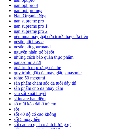
nan optipro
nan optipro 4
nan optipro nga
Nan Organic Nga
nan supreme pro
nan supreme pro 1
nan supreme pro 2
nên mua máy giặt cửa trước hay cửa trên
nestle ptit brasse
nestle ptit gourmand
nguyên nhân trẻ bị sốt
những cách bảo quản thực phẩm
panasonic 322l
quá trình mọc răng của bé
quy trình giặt của máy giặt panasonic
rohto 50 megumi
sản phẩm chăm sóc da tuổi dậy thì
sản phẩm cho da nhạy cảm
sau sốt xuất huyết
skincare ban đêm
sổ mũi kéo dài ở trẻ em
sốt
sốt 40 độ có cao không
sốt 5 ngày liền
sốt cao co giật có ảnh hưởng gì