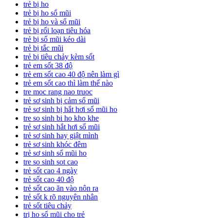
trẻ bị ho
trẻ bị ho sổ mũi
trẻ bị ho và sổ mũi
trẻ bị rối loạn tiêu hóa
trẻ bị sổ mũi kéo dài
trẻ bị tắc mũi
trẻ bị tiêu chảy kèm sốt
trẻ em sốt 38 độ
trẻ em sốt cao 40 độ nên làm gì
trẻ em sốt cao thì làm thế nào
tre moc rang nao truoc
trẻ sơ sinh bị cảm sổ mũi
trẻ sơ sinh bị hắt hơi sổ mũi ho
tre so sinh bi ho kho khe
trẻ sơ sinh hắt hơi sổ mũi
trẻ sơ sinh hay giật mình
trẻ sơ sinh khóc đêm
trẻ sơ sinh sổ mũi ho
tre so sinh sot cao
trẻ sốt cao 4 ngày
trẻ sốt cao 40 độ
trẻ sốt cao ăn vào nôn ra
trẻ sốt k rõ nguyên nhân
trẻ sốt tiêu chảy
trị ho sổ mũi cho trẻ