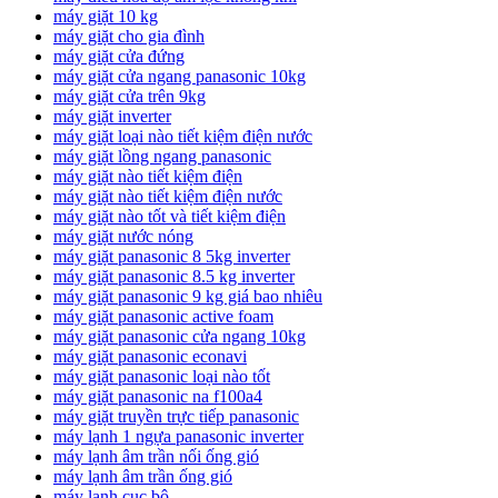
máy giặt 10 kg
máy giặt cho gia đình
máy giặt cửa đứng
máy giặt cửa ngang panasonic 10kg
máy giặt cửa trên 9kg
máy giặt inverter
máy giặt loại nào tiết kiệm điện nước
máy giặt lồng ngang panasonic
máy giặt nào tiết kiệm điện
máy giặt nào tiết kiệm điện nước
máy giặt nào tốt và tiết kiệm điện
máy giặt nước nóng
máy giặt panasonic 8 5kg inverter
máy giặt panasonic 8.5 kg inverter
máy giặt panasonic 9 kg giá bao nhiêu
máy giặt panasonic active foam
máy giặt panasonic cửa ngang 10kg
máy giặt panasonic econavi
máy giặt panasonic loại nào tốt
máy giặt panasonic na f100a4
máy giặt truyền trực tiếp panasonic
máy lạnh 1 ngựa panasonic inverter
máy lạnh âm trần nối ống gió
máy lạnh âm trần ống gió
máy lạnh cục bộ