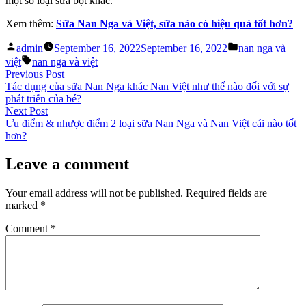
một số loại sữa bột khác.
Xem thêm:
Sữa Nan Nga và Việt, sữa nào có hiệu quả tốt hơn?
Posted
Posted
admin
September 16, 2022
September 16, 2022
nan nga và
by
in
Tags:
việt
nan nga và việt
Post
Previous
Previous Post
post:
Tác dụng của sữa Nan Nga khác Nan Việt như thế nào đối với sự
navigation
phát triển của bé?
Next
Next Post
post:
Ưu điểm & nhược điểm 2 loại sữa Nan Nga và Nan Việt cái nào tốt
hơn?
Leave a comment
Your email address will not be published.
Required fields are
marked
*
Comment
*