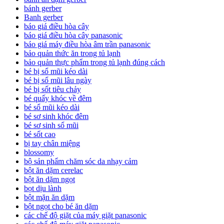
bánh gerber
Banh gerber
báo giá điều hòa cây
báo giá điều hòa cây panasonic
báo giá máy điều hòa âm trần panasonic
bảo quản thức ăn trong tủ lạnh
bảo quản thực phẩm trong tủ lạnh đúng cách
bé bị sổ mũi kéo dài
bé bị sổ mũi lâu ngày
bé bị sốt tiêu chảy
bé quấy khóc về đêm
bé sổ mũi kéo dài
bé sơ sinh khóc đêm
bé sơ sinh sổ mũi
bé sốt cao
bị tay chân miệng
blossomy
bộ sản phẩm chăm sóc da nhạy cảm
bột ăn dặm cerelac
bột ăn dặm ngọt
bọt dịu lành
bột mặn ăn dặm
bột ngọt cho bé ăn dặm
các chế độ giặt của máy giặt panasonic