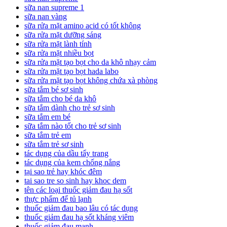
sữa nan supreme 1
sữa nan vàng
sữa rửa mặt amino acid có tốt không
sữa rửa mặt dưỡng sáng
sữa rửa mặt lành tính
sữa rửa mặt nhiều bọt
sữa rửa mặt tạo bọt cho da khô nhạy cảm
sữa rửa mặt tạo bọt hada labo
sữa rửa mặt tạo bọt không chứa xà phòng
sữa tắm bé sơ sinh
sữa tắm cho bé da khô
sữa tắm dành cho trẻ sơ sinh
sữa tắm em bé
sữa tắm nào tốt cho trẻ sơ sinh
sữa tắm trẻ em
sữa tắm trẻ sơ sinh
tác dụng của dầu tẩy trang
tác dụng của kem chống nắng
tại sao trẻ hay khóc đêm
tai sao tre so sinh hay khoc dem
tên các loại thuốc giảm đau hạ sốt
thực phẩm để tủ lạnh
thuốc giảm đau bao lâu có tác dụng
thuốc giảm đau hạ sốt kháng viêm
thuốc giảm đau mạnh