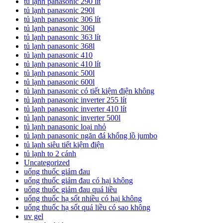
tủ lạnh panasonic 290 lít
tủ lạnh panasonic 290l
tủ lạnh panasonic 306 lít
tủ lạnh panasonic 306l
tủ lạnh panasonic 363 lít
tủ lạnh panasonic 368l
tủ lạnh panasonic 410
tủ lạnh panasonic 410 lít
tủ lạnh panasonic 500l
tủ lạnh panasonic 600l
tủ lạnh panasonic có tiết kiệm điện không
tủ lạnh panasonic inverter 255 lít
tủ lạnh panasonic inverter 410 lít
tủ lạnh panasonic inverter 500l
tủ lạnh panasonic loại nhỏ
tủ lạnh panasonic ngăn đá khổng lồ jumbo
tủ lạnh siêu tiết kiệm điện
tủ lạnh to 2 cánh
Uncategorized
uống thuốc giảm đau
uống thuốc giảm đau có hại không
uống thuốc giảm đau quá liều
uống thuốc hạ sốt nhiều có hại không
uống thuốc hạ sốt quá liều có sao không
uv gel