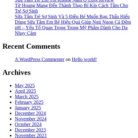
Từ Hoang Mang Đến Thành Thạo Bí Kíp Cách Tắm Cho
Trẻ Sơ Sinh
Sữa Tắm Trẻ Sơ Sinh Và 5 Điều Bé Muốn Bạn Thấu Hiểu
Dùng Sữa Tắm Em Bé Hiệu Quả Giúp Ngủ Ngon Cả Đêm
pH – Yếu Tố Quan Trọng Trong Mỹ Phẩm Dành Cho Da
Nhạy Cảm
Recent Comments
A WordPress Commenter
on
Hello world!
Archives
May 2025
April 2025
March 2025
February 2025
January 2025
December 2024
November 2024
October 2024
December 2023
November 2023