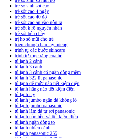
trẻ sơ sinh sổ mũi ho
tre so sinh sot cao
trẻ sốt cao 4 ngày
trẻ sốt cao 40 độ
trẻ sốt cao ăn vào nôn ra
trẻ sốt k rõ nguyên nhân
trẻ sốt tiêu chảy
trị ho sổ mũi cho trẻ
trieu chung chan tay mieng
trình tự các bước skincare
trình tự mọc răng của bé
tủ lạnh 2 cánh
tủ lạnh 3 cánh
tủ lạnh 3 cánh có ngăn đông mềm
tủ lạnh 322 lít panasonic
tủ lạnh để mức nào tiết kiệm điện
tủ lạnh hãng nào tiết kiệm điện
tủ lạnh icy
tủ lạnh jumbo ngăn đá khổng lồ
tủ lạnh jumbo panasonic
tủ lạnh làm đá tự rơi panasonic
tủ lạnh nào bền và tiết kiệm điện
tủ lạnh ngăn đông to
tủ lạnh nhiều cánh
tủ lạnh panasonic 255