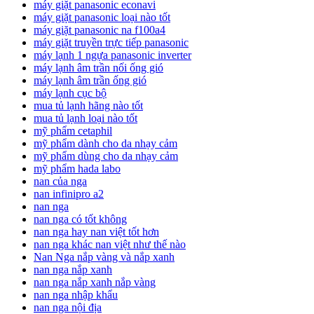
máy giặt panasonic econavi
máy giặt panasonic loại nào tốt
máy giặt panasonic na f100a4
máy giặt truyền trực tiếp panasonic
máy lạnh 1 ngựa panasonic inverter
máy lạnh âm trần nối ống gió
máy lạnh âm trần ống gió
máy lạnh cục bộ
mua tủ lạnh hãng nào tốt
mua tủ lạnh loại nào tốt
mỹ phẩm cetaphil
mỹ phẩm dành cho da nhạy cảm
mỹ phẩm dùng cho da nhạy cảm
mỹ phẩm hada labo
nan của nga
nan infinipro a2
nan nga
nan nga có tốt không
nan nga hay nan việt tốt hơn
nan nga khác nan việt như thế nào
Nan Nga nắp vàng và nắp xanh
nan nga nắp xanh
nan nga nắp xanh nắp vàng
nan nga nhập khẩu
nan nga nội địa