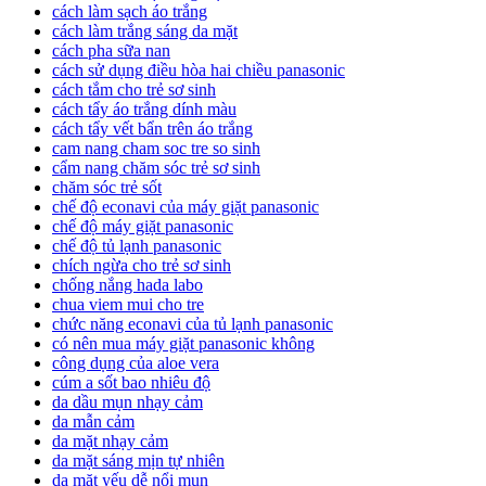
cách làm sạch áo trắng
cách làm trắng sáng da mặt
cách pha sữa nan
cách sử dụng điều hòa hai chiều panasonic
cách tắm cho trẻ sơ sinh
cách tẩy áo trắng dính màu
cách tẩy vết bẩn trên áo trắng
cam nang cham soc tre so sinh
cẩm nang chăm sóc trẻ sơ sinh
chăm sóc trẻ sốt
chế độ econavi của máy giặt panasonic
chế độ máy giặt panasonic
chế độ tủ lạnh panasonic
chích ngừa cho trẻ sơ sinh
chống nắng hada labo
chua viem mui cho tre
chức năng econavi của tủ lạnh panasonic
có nên mua máy giặt panasonic không
công dụng của aloe vera
cúm a sốt bao nhiêu độ
da dầu mụn nhạy cảm
da mẫn cảm
da mặt nhạy cảm
da mặt sáng mịn tự nhiên
da mặt yếu dễ nổi mụn