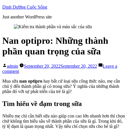
Skip
Dinh Dưỡng Cuộc Sống
to
Just another WordPress site
content
Nan optipro: Những thành
phần quan trọng của sữa
Posted
admin
September 20, 2022
September 20, 2022
Leave a
by
on
comment
Nan
Mua sữa
nan optipro
hay bất cứ loại sữa công thức nào, mẹ cần
optipro:
chú ý đến thành phần gì có trong sữa? Ý nghĩa của những thành
Những
phần đó với sự phát triển của trẻ là gì?
thành
phần
quan
Tìm hiểu về đạm trong sữa
trọng
của
Nhiều mẹ chỉ cần biết sữa nào giúp con cao lớn nhanh hơn thì chọn
sữa
chứ không tìm hiểu sâu về thành phần của sữa là gì. Trong khi đó,
tỷ lệ đạm là quan trọng nhất. Vậy tiêu chí chọn sữa cho bé là gì?