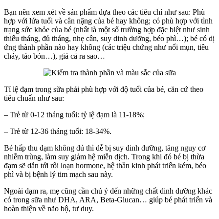
Bạn nên xem xét về sản phẩm dựa theo các tiêu chí như sau: Phù
hợp với lứa tuổi và cân nặng của bé hay không; có phù hợp với tình
trạng sức khỏe của bé (nhất là một số trường hợp đặc biệt như sinh
thiếu tháng, đủ tháng, nhẹ cân, suy dinh dưỡng, béo phì…); bé có dị
ứng thành phần nào hay không (các triệu chứng như nổi mụn, tiêu
chảy, táo bón…), giá cả ra sao…
Tỉ lệ đạm trong sữa phải phù hợp với độ tuổi của bé, căn cứ theo
tiêu chuẩn như sau:
– Trẻ từ 0-12 tháng tuổi: tỷ lệ đạm là 11-18%;
– Trẻ từ 12-36 tháng tuổi: 18-34%.
Bé hấp thu đạm không đủ thì dễ bị suy dinh dưỡng, tăng nguy cơ
nhiễm trùng, làm suy giảm hệ miễn dịch. Trong khi đó bé bị thừa
đạm sẽ dẫn tới rối loạn hormone, hệ thần kinh phát triển kém, béo
phì và bị bệnh lý tim mạch sau này.
Ngoài đạm ra, mẹ cũng cần chú ý đến những chất dinh dưỡng khác
có trong sữa như DHA, ARA, Beta-Glucan… giúp bé phát triển và
hoàn thiện về não bộ, tư duy.