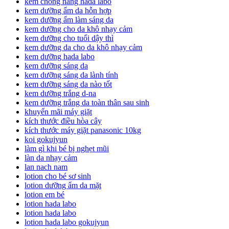
kem chống nắng hada labo
kem dưỡng ẩm da hỗn hợp
kem dưỡng ẩm làm sáng da
kem dưỡng cho da khô nhạy cảm
kem dưỡng cho tuổi dậy thì
kem dưỡng da cho da khô nhạy cảm
kem dưỡng hada labo
kem dưỡng sáng da
kem dưỡng sáng da lành tính
kem dưỡng sáng da nào tốt
kem dưỡng trắng d-na
kem dưỡng trắng da toàn thân sau sinh
khuyến mãi máy giặt
kích thước điều hòa cây
kích thước máy giặt panasonic 10kg
koi gokujyun
làm gì khi bé bị nghẹt mũi
làn da nhạy cảm
lan nach nam
lotion cho bé sơ sinh
lotion dưỡng ẩm da mặt
lotion em bé
lotion hada labo
lotion hada labo
lotion hada labo gokujyun