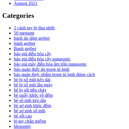
August 2021
Categories
2 cánh tay bị đau nhức
50 megumi
bánh ăn dặm gerber
bánh gerber
Banh gerber
báo giá điều hòa cây
báo giá điều hòa cây panasonic
báo giá máy điều hòa âm trần panasonic
bảo quản thức ăn trong tủ lạnh
bảo quản thực phẩm trong tủ lạnh đúng cách
bé bị sổ mũi kéo dài
bé bị sổ mũi lâu ngày
bé bị sốt tiêu chảy
bé quấy khóc về đêm
bé sổ mũi kéo dài
bé sơ sinh khóc đêm
bé sơ sinh sổ mũi
bé sốt cao
bị tay chân miệng
blossomy