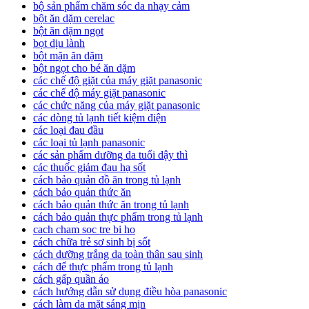
bộ sản phẩm chăm sóc da nhạy cảm
bột ăn dặm cerelac
bột ăn dặm ngọt
bọt dịu lành
bột mặn ăn dặm
bột ngọt cho bé ăn dặm
các chế độ giặt của máy giặt panasonic
các chế độ máy giặt panasonic
các chức năng của máy giặt panasonic
các dòng tủ lạnh tiết kiệm điện
các loại đau đầu
các loại tủ lạnh panasonic
các sản phẩm dưỡng da tuổi dậy thì
các thuốc giảm đau hạ sốt
cách bảo quản đồ ăn trong tủ lạnh
cách bảo quản thức ăn
cách bảo quản thức ăn trong tủ lạnh
cách bảo quản thực phẩm trong tủ lạnh
cach cham soc tre bi ho
cách chữa trẻ sơ sinh bị sốt
cách dưỡng trắng da toàn thân sau sinh
cách để thực phẩm trong tủ lạnh
cách gấp quần áo
cách hướng dẫn sử dụng điều hòa panasonic
cách làm da mặt sáng mịn