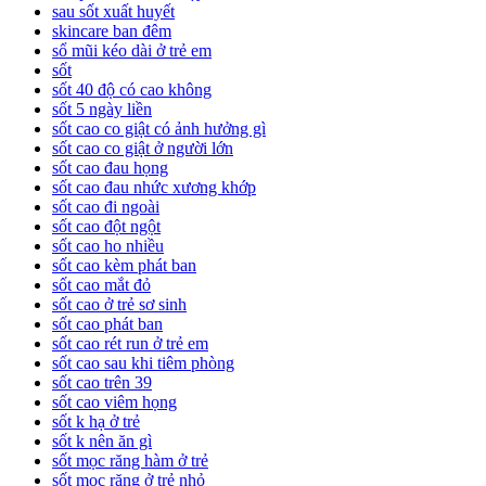
sau sốt xuất huyết
skincare ban đêm
sổ mũi kéo dài ở trẻ em
sốt
sốt 40 độ có cao không
sốt 5 ngày liền
sốt cao co giật có ảnh hưởng gì
sốt cao co giật ở người lớn
sốt cao đau họng
sốt cao đau nhức xương khớp
sốt cao đi ngoài
sốt cao đột ngột
sốt cao ho nhiều
sốt cao kèm phát ban
sốt cao mắt đỏ
sốt cao ở trẻ sơ sinh
sốt cao phát ban
sốt cao rét run ở trẻ em
sốt cao sau khi tiêm phòng
sốt cao trên 39
sốt cao viêm họng
sốt k hạ ở trẻ
sốt k nên ăn gì
sốt mọc răng hàm ở trẻ
sốt mọc răng ở trẻ nhỏ