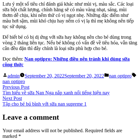
Lưu ý một số tiêu chí đánh giá khác như mùi vị, màu sắc. Các loại
sữa bột chất lượng, chính hãng sẽ có màu vàng nhạt, sáng, mùi
thơm dễ chịu, khi nếm thử có vị ngọt nhẹ. Những đặc điểm như
màu hơi sậm, mùi khó chịu hay nếm có vị lạ thì mẹ không nên tiếp
tục sử dụng.
Để biết bé có bị dị ứng với sữa hay không nên cho bé dùng trong
vòng 2 tháng liên tục. Nếu bé không có vấn đề về tiêu hóa, vẫn tăng
cân đều đặn thì đây chính là loại sữa phù hợp cho bé.
Đọc thêm:
Nan optipro: Những điều nên tránh khi dùng sữa
công thức
Posted
Posted
T
admin
September 20, 2022
September 20, 2022
nan optipro
by
in
nan optipro
Post
Previous
Previous Post
post:
Tìm hiểu về sữa Nan Nga nắp xanh nổi tiếng hiện nay
navigation
Next
Next Post
post:
Tập cho bé bú bình với sữa nan supreme 1
Leave a comment
Your email address will not be published.
Required fields are
marked
*