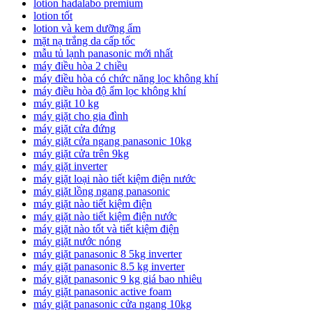
lotion hadalabo premium
lotion tốt
lotion và kem dưỡng ẩm
mặt nạ trắng da cấp tốc
mẫu tủ lạnh panasonic mới nhất
máy điều hòa 2 chiều
máy điều hòa có chức năng lọc không khí
máy điều hòa độ ẩm lọc không khí
máy giặt 10 kg
máy giặt cho gia đình
máy giặt cửa đứng
máy giặt cửa ngang panasonic 10kg
máy giặt cửa trên 9kg
máy giặt inverter
máy giặt loại nào tiết kiệm điện nước
máy giặt lồng ngang panasonic
máy giặt nào tiết kiệm điện
máy giặt nào tiết kiệm điện nước
máy giặt nào tốt và tiết kiệm điện
máy giặt nước nóng
máy giặt panasonic 8 5kg inverter
máy giặt panasonic 8.5 kg inverter
máy giặt panasonic 9 kg giá bao nhiêu
máy giặt panasonic active foam
máy giặt panasonic cửa ngang 10kg