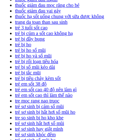
thuốc giảm đau mọc răng cho bé
thuốc giảm đau vai gáy
thuốc hạ sốt uống chung với sữa được không
trang da toan than sau sinh
trẻ 3 tuổi sốt cao
trẻ bị cúm a sốt cao không hạ
trẻ bị đầy bụng
trẻ bị ho
trẻ bị ho sổ mũi
trẻ bị ho và sổ mũi
trẻ bị rối loạn tiêu hóa
trẻ bị sổ mũi kéo dài
trẻ bị tắc mũi
trẻ bị tiêu chảy kèm sốt
trẻ em sốt 38 độ
trẻ em sốt cao 40 độ nên làm gì
trẻ em sốt cao thì làm thế nào
tre moc rang nao truoc
trẻ sơ sinh bị cảm sổ mũi
trẻ sơ sinh bị hắt hơi sổ mũi ho
tre so sinh bi ho kho khe
trẻ sơ sinh hắt hơi sổ mũi
trẻ sơ sinh hay giật mình
trẻ sơ sinh khóc đêm