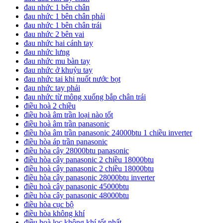
đau nhức 1 bên chân
đau nhức 1 bên chân phải
đau nhức 1 bên chân trái
đau nhức 2 bên vai
đau nhức hai cánh tay
đau nhức lưng
đau nhức mu bàn tay
đau nhức ở khuỷu tay
đau nhức tai khi nuốt nước bọt
đau nhức tay phải
đau nhức từ mông xuống bắp chân trái
điều hoà 2 chiều
điều hoà âm trần loại nào tốt
điều hoà âm trần panasonic
điều hòa âm trần panasonic 24000btu 1 chiều inverter
điều hòa áp trần panasonic
điều hòa cây 28000btu panasonic
điều hòa cây panasonic 2 chiều 18000btu
điều hoà cây panasonic 2 chiều 18000btu
điều hòa cây panasonic 28000btu inverter
điều hoà cây panasonic 45000btu
điều hòa cây panasonic 48000btu
điều hòa cục bộ
điều hòa không khí
điều hoà lọc không khí tốt nhất