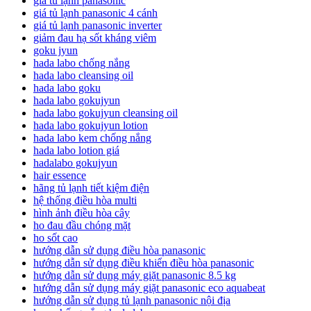
giá tủ lạnh panasonic
giá tủ lạnh panasonic 4 cánh
giá tủ lạnh panasonic inverter
giảm đau hạ sốt kháng viêm
goku jyun
hada labo chống nắng
hada labo cleansing oil
hada labo goku
hada labo gokujyun
hada labo gokujyun cleansing oil
hada labo gokujyun lotion
hada labo kem chống nắng
hada labo lotion giá
hadalabo gokujyun
hair essence
hãng tủ lạnh tiết kiệm điện
hệ thống điều hòa multi
hình ảnh điều hòa cây
ho đau đầu chóng mặt
ho sốt cao
hướng dẫn sử dụng điều hòa panasonic
hướng dẫn sử dụng điều khiển điều hòa panasonic
hướng dẫn sử dụng máy giặt panasonic 8.5 kg
hướng dẫn sử dụng máy giặt panasonic eco aquabeat
hướng dẫn sử dụng tủ lạnh panasonic nội địa