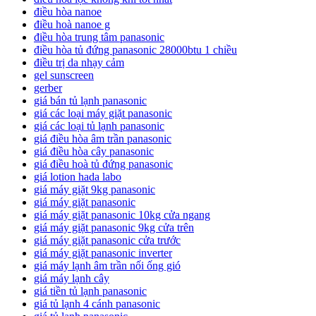
điều hòa nanoe
điều hoà nanoe g
điều hòa trung tâm panasonic
điều hòa tủ đứng panasonic 28000btu 1 chiều
điều trị da nhạy cảm
gel sunscreen
gerber
giá bán tủ lạnh panasonic
giá các loại máy giặt panasonic
giá các loại tủ lạnh panasonic
giá điều hòa âm trần panasonic
giá điều hòa cây panasonic
giá điều hoà tủ đứng panasonic
giá lotion hada labo
giá máy giặt 9kg panasonic
giá máy giặt panasonic
giá máy giặt panasonic 10kg cửa ngang
giá máy giặt panasonic 9kg cửa trên
giá máy giặt panasonic cửa trước
giá máy giặt panasonic inverter
giá máy lạnh âm trần nối ống gió
giá máy lạnh cây
giá tiền tủ lạnh panasonic
giá tủ lạnh 4 cánh panasonic