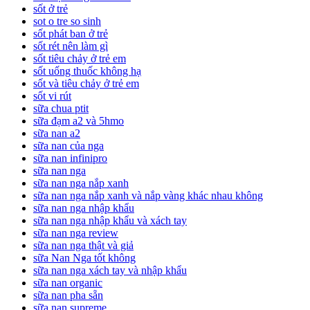
sốt ở trẻ
sot o tre so sinh
sốt phát ban ở trẻ
sốt rét nên làm gì
sốt tiêu chảy ở trẻ em
sốt uống thuốc không hạ
sốt và tiêu chảy ở trẻ em
sốt vi rút
sữa chua ptit
sữa đạm a2 và 5hmo
sữa nan a2
sữa nan của nga
sữa nan infinipro
sữa nan nga
sữa nan nga nắp xanh
sữa nan nga nắp xanh và nắp vàng khác nhau không
sữa nan nga nhập khẩu
sữa nan nga nhập khẩu và xách tay
sữa nan nga review
sữa nan nga thật và giả
sữa Nan Nga tốt không
sữa nan nga xách tay và nhập khẩu
sữa nan organic
sữa nan pha sẵn
sữa nan supreme