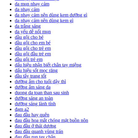
da mụn nhạy cảm
da nhạy cảm
da nhạy cảm nên dùng kem dưỡng gì
da nhạy cảm nên dùng kem gì
da trắng sáng
da yếu dễ nổi mụn
dầu gội cho bé
dầu gội cho em bé
dầu gội cho trẻ em
dầu gội đầu trẻ em
dầu gội trẻ em
dấu hiệu nhận biết chân tay miệng
dấu hiệu sốt mọc răng
dầu tẩy trang tốt
dưỡng ẩm cho tuổi dậy thì
dưỡng ẩm sáng da
duong da toan than sau sinh
dưỡng sáng an toàn
dưỡng sáng lành tính
đạm a2
đau đầu hay quên
đau đầu hoa mắt chóng mặt buồn nôn
đau đầu ở thái dương
đau đầu quanh vùng trán
đau đầu run tay chân