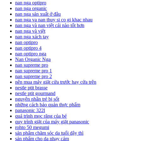
nan nga optipro
nan nga organic
nan nga sản xuất ở đâu
nan nga va nan thuy si co gi khac nhau
nan nga và nan việt cái nào tốt hơn
nan nga và việt
nan nga xách tay
nan optipro
nan optipro 4
nan optipro nga
Nan Organic Nga
nan supreme pro
nan supreme pro 1
nan supreme pro 2
nên mua máy giặt cửa trước hay cửa trên
nestle ptit brasse
nestle ptit gourmand
nguyên nhân trẻ bị sốt
những cách bảo quản thực phẩm
panasonic 322l
quá trình mọc răng của bé
quy trình giặt của máy giặt panasonic
rohto 50 megumi
sản phẩm chăm sóc da tuổi dậy thì
sản phẩm cho da nhạy cảm