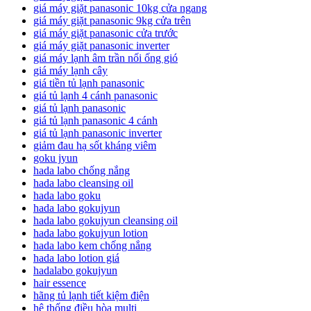
giá máy giặt panasonic 10kg cửa ngang
giá máy giặt panasonic 9kg cửa trên
giá máy giặt panasonic cửa trước
giá máy giặt panasonic inverter
giá máy lạnh âm trần nối ống gió
giá máy lạnh cây
giá tiền tủ lạnh panasonic
giá tủ lạnh 4 cánh panasonic
giá tủ lạnh panasonic
giá tủ lạnh panasonic 4 cánh
giá tủ lạnh panasonic inverter
giảm đau hạ sốt kháng viêm
goku jyun
hada labo chống nắng
hada labo cleansing oil
hada labo goku
hada labo gokujyun
hada labo gokujyun cleansing oil
hada labo gokujyun lotion
hada labo kem chống nắng
hada labo lotion giá
hadalabo gokujyun
hair essence
hãng tủ lạnh tiết kiệm điện
hệ thống điều hòa multi