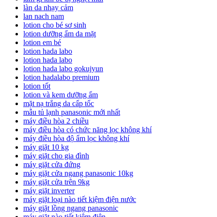
làn da nhạy cảm
lan nach nam
lotion cho bé sơ sinh
lotion dưỡng ẩm da mặt
lotion em bé
lotion hada labo
lotion hada labo
lotion hada labo gokujyun
lotion hadalabo premium
lotion tốt
lotion và kem dưỡng ẩm
mặt nạ trắng da cấp tốc
mẫu tủ lạnh panasonic mới nhất
máy điều hòa 2 chiều
máy điều hòa có chức năng lọc không khí
máy điều hòa độ ẩm lọc không khí
máy giặt 10 kg
máy giặt cho gia đình
máy giặt cửa đứng
máy giặt cửa ngang panasonic 10kg
máy giặt cửa trên 9kg
máy giặt inverter
máy giặt loại nào tiết kiệm điện nước
máy giặt lồng ngang panasonic
máy giặt nào tiết kiệm điện