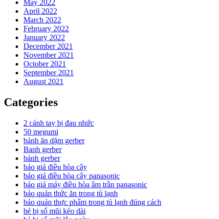
May 2022
April 2022
March 2022
February 2022
January 2022
December 2021
November 2021
October 2021
September 2021
August 2021
Categories
2 cánh tay bị đau nhức
50 megumi
bánh ăn dặm gerber
Banh gerber
bánh gerber
báo giá điều hòa cây
báo giá điều hòa cây panasonic
báo giá máy điều hòa âm trần panasonic
bảo quản thức ăn trong tủ lạnh
bảo quản thực phẩm trong tủ lạnh đúng cách
bé bị sổ mũi kéo dài