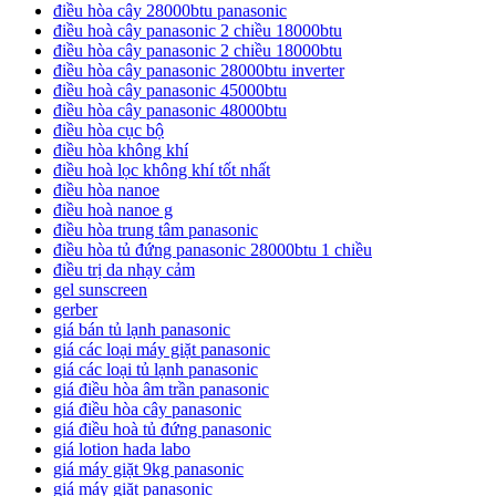
điều hòa cây 28000btu panasonic
điều hoà cây panasonic 2 chiều 18000btu
điều hòa cây panasonic 2 chiều 18000btu
điều hòa cây panasonic 28000btu inverter
điều hoà cây panasonic 45000btu
điều hòa cây panasonic 48000btu
điều hòa cục bộ
điều hòa không khí
điều hoà lọc không khí tốt nhất
điều hòa nanoe
điều hoà nanoe g
điều hòa trung tâm panasonic
điều hòa tủ đứng panasonic 28000btu 1 chiều
điều trị da nhạy cảm
gel sunscreen
gerber
giá bán tủ lạnh panasonic
giá các loại máy giặt panasonic
giá các loại tủ lạnh panasonic
giá điều hòa âm trần panasonic
giá điều hòa cây panasonic
giá điều hoà tủ đứng panasonic
giá lotion hada labo
giá máy giặt 9kg panasonic
giá máy giặt panasonic