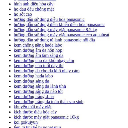
hình ảnh điều hòa cây
ho đau đầu chóng mặt
ho sốt cao
hướng dẫn sử dụng điều hòa panasonic
hướng dẫn sử dụng điều khiển điều hòa panasonic
hướng dẫn sử dụng máy giặt panasonic 8.5 kg
hướng dẫn sử dụng máy giặt panasonic eco aquabeat
hướng dẫn sử dụng tủ lạnh panasonic nội địa
kem chống nắng hada labo
kem dưỡng ẩm da hỗn hợp
kem dưỡng ẩm làm sáng da
kem dưỡng cho da khô nhạy cảm
kem dưỡng cho tuổi dậy thì
kem dưỡng da cho da khô nhạy cảm
kem dưỡng hada labo
kem dưỡng sáng da
kem dưỡng sáng da lành tính
kem dưỡng sáng da nào tốt
kem dưỡng trắng d-na
kem dưỡng trắng da toàn thân sau sinh
khuyến mãi máy giặt
kích thước điều hòa cây
kích thước máy giặt panasonic 10kg
koi gokujyun
làm gì khi bé bị nghẹt mũi