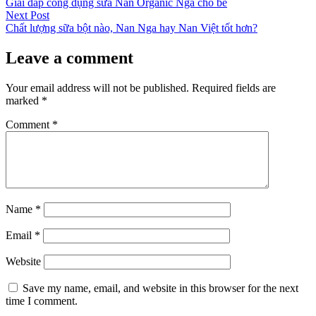
post:
Giải đáp công dụng sữa Nan Organic Nga cho bé
navigation
Next
Next Post
post:
Chất lượng sữa bột nào, Nan Nga hay Nan Việt tốt hơn?
Leave a comment
Your email address will not be published.
Required fields are
marked
*
Comment
*
Name
*
Email
*
Website
Save my name, email, and website in this browser for the next
time I comment.