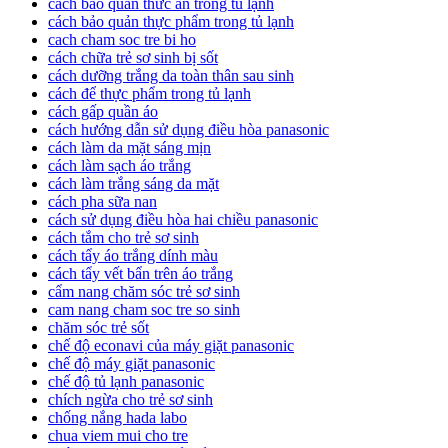
cách bảo quản thức ăn trong tủ lạnh
cách bảo quản thực phẩm trong tủ lạnh
cach cham soc tre bi ho
cách chữa trẻ sơ sinh bị sốt
cách dưỡng trắng da toàn thân sau sinh
cách để thực phẩm trong tủ lạnh
cách gấp quần áo
cách hướng dẫn sử dụng điều hòa panasonic
cách làm da mặt sáng mịn
cách làm sạch áo trắng
cách làm trắng sáng da mặt
cách pha sữa nan
cách sử dụng điều hòa hai chiều panasonic
cách tắm cho trẻ sơ sinh
cách tẩy áo trắng dính màu
cách tẩy vết bẩn trên áo trắng
cẩm nang chăm sóc trẻ sơ sinh
cam nang cham soc tre so sinh
chăm sóc trẻ sốt
chế độ econavi của máy giặt panasonic
chế độ máy giặt panasonic
chế độ tủ lạnh panasonic
chích ngừa cho trẻ sơ sinh
chống nắng hada labo
chua viem mui cho tre