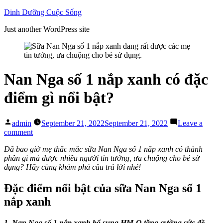
Skip
Dinh Dưỡng Cuộc Sống
to
Just another WordPress site
content
Nan Nga số 1 nắp xanh có đặc
điểm gì nổi bật?
Posted
admin
September 21, 2022
September 21, 2022
Leave a
by
on
comment
Nan
Đã bao giờ mẹ thắc mắc sữa Nan Nga số 1 nắp xanh có thành
Nga
phần gì mà được nhiều người tin tưởng, ưa chuộng cho bé sử
số
dụng? Hãy cùng khám phá câu trả lời nhé!
1
nắp
xanh
Đặc điểm nổi bật của sữa Nan Nga số 1
có
nắp xanh
đặc
điểm
gì
1. Nan Nga số 1 nắp xanh bổ sung HM-O tăng cường sức đề