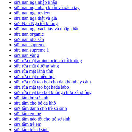
sữa nan nga nhập khẩu
sữa nan nga nhập khẩu và xách tay
sữa nan nga review
sữa nan nga thật và giả
sữa Nan Nga tốt không
sữa nan nga xách tay và nhập khẩu
sữa nan organic
sữa nan pha sẵn
sữa nan supreme
sữa nan supreme 1
sữa nan vàng
sữa rửa mặt amino acid có tốt không
sữa rửa mặt dưỡng sáng
sữa rửa mặt lành tính
sữa rửa mặt nhiều bọt
sữa rửa mặt tạo bọt cho da khô nhạy cảm
sữa rửa mặt tạo bọt hada labo
sữa rửa mặt tạo bọt không chứa xà phòng
sữa tắm bé sơ sinh
sữa tắm cho bé da khô
sữa tắm dành cho trẻ sơ sinh
sữa tắm em bé
sữa tắm nào tốt cho trẻ sơ sinh
sữa tắm trẻ em
sữa tắm trẻ sơ sinh