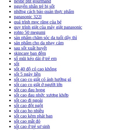
nestle ptit gourmand
nguyên nhân trẻ bị sốt
những cách bảo quản thực phẩm
panasonic 322l
quá trình mọc răng của bé
quy trình giặt của máy giặt panasonic
rohto 50 megumi
sản phẩm chăm sóc da tuổi dậy thì
sản phẩm cho da nhạy cảm
sau sốt xuất huyết
skincare ban đêm
sổ mũi kéo dài ở trẻ em
sốt
sốt 40 độ có cao không
sốt 5 ngày liền
sốt cao co giật có ảnh hưởng gì
sốt cao co giật ở người lớn
sốt cao đau họng
sốt cao đau nhức xương khớp
sốt cao đi ngoài
sốt cao đột ngột
sốt cao ho nhiều
sốt cao kèm phát ban
sốt cao mắt đỏ
sốt cao ở trẻ sơ sinh