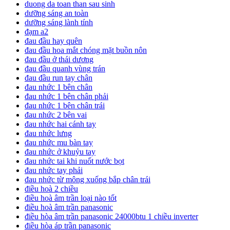
duong da toan than sau sinh
dưỡng sáng an toàn
dưỡng sáng lành tính
đạm a2
đau đầu hay quên
đau đầu hoa mắt chóng mặt buồn nôn
đau đầu ở thái dương
đau đầu quanh vùng trán
đau đầu run tay chân
đau nhức 1 bên chân
đau nhức 1 bên chân phải
đau nhức 1 bên chân trái
đau nhức 2 bên vai
đau nhức hai cánh tay
đau nhức lưng
đau nhức mu bàn tay
đau nhức ở khuỷu tay
đau nhức tai khi nuốt nước bọt
đau nhức tay phải
đau nhức từ mông xuống bắp chân trái
điều hoà 2 chiều
điều hoà âm trần loại nào tốt
điều hoà âm trần panasonic
điều hòa âm trần panasonic 24000btu 1 chiều inverter
điều hòa áp trần panasonic