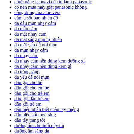
chức năng econavi của tủ lạnh panasonic
có nên mua máy giặt panasonic không
công dụng của aloe vera
cúm a sốt bao nhiêu độ
da dầu mụn nhạy cảm
da mẫn cảm
da mặt nhạy cảm
da mặt sáng mịn tự nhiên
da mặt yếu dễ nổi mụn
da mụn nhạy cảm
da nhạy cảm
da nhạy cảm nên dùng kem dưỡng gì
da nhạy cảm nên dùng kem gì
da trắng sáng
da yếu dễ nổi mụn
dầu gội cho bé
dầu gội cho em bé
dầu gội cho trẻ em
dầu gội đầu trẻ em
dầu gội trẻ em
dấu hiệu nhận biết chân tay miệng
dấu hiệu sốt mọc răng
dầu tẩy trang tốt
dưỡng ẩm cho tuổi dậy thì
dưỡng ẩm sáng da