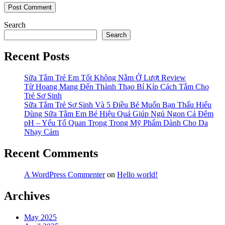
Search
Search
Recent Posts
Sữa Tắm Trẻ Em Tốt Không Nằm Ở Lượt Review
Từ Hoang Mang Đến Thành Thạo Bí Kíp Cách Tắm Cho
Trẻ Sơ Sinh
Sữa Tắm Trẻ Sơ Sinh Và 5 Điều Bé Muốn Bạn Thấu Hiểu
Dùng Sữa Tắm Em Bé Hiệu Quả Giúp Ngủ Ngon Cả Đêm
pH – Yếu Tố Quan Trọng Trong Mỹ Phẩm Dành Cho Da
Nhạy Cảm
Recent Comments
A WordPress Commenter
on
Hello world!
Archives
May 2025