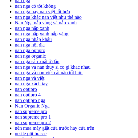
nan nga
nan nga có tốt không
nan nga hay nan việt tốt hơn
nan nga khác nan việt như thế nào
Nan Nga nắp vàng và nắp xanh
nan nga nắp xanh
nan nga nắp xanh nắp vàng
nan nga nhập khẩu
nan nga nội địa
nan nga optipro
nan nga organic
nan nga sản xuất ở đâu
nan nga va nan thuy si co gi khac nhau
nan nga và nan việt cái nào tốt hơn
nan nga và việt
nan nga xách tay
nan optipro
nan optipro 4
nan optipro nga
Nan Organic Nga
nan supreme pro
nan supreme pro 1
nan supreme pro 2
nên mua máy giặt cửa trước hay cửa trên
nestle ptit brasse