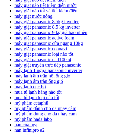
máy giặt nào tiết kiệm điện nước
máy giặt nào tốt và tiết kiệm điện
máy giặt nước nóng
máy giặt panasonic 8 5kg inverter
máy giặt panasonic 8.5 kg inverter
máy giặt panasonic 9 kg giá bao nhiêu
máy giặt panasonic active foam
máy giặt panasonic cửa ngang 10kg
máy giặt panasonic econavi
máy giặt panasonic loại nào tốt
máy giặt panasonic na f100a4
máy giặt truyền trực tiếp panasonic
máy lạnh 1 ngựa panasonic inverter
máy lạnh âm trần nối ống gió
máy lạnh âm trần ống gió
máy lạnh cục bộ
mua tủ lạnh hãng nào tốt
mua tủ lạnh loại nào tốt
mỹ phẩm cetaphil
mỹ phẩm dành cho da nhạy cảm
mỹ phẩm dùng cho da nhạy cảm
mỹ phẩm hada labo
nan của nga
nan infinipro a2