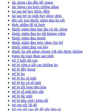
tác dụng của dầu tẩy trang
tác dụng của kem chống nắng
tại sao trẻ hay khóc đêm
tai sao tre so sinh hay khoc dem
tên các loại thuốc giảm đau hạ sốt
thực phẩm để tủ lạnh
thuốc giảm đau bao lâu có tác dụng
thuốc giảm đau hạ sốt kháng viêm
thuốc giảm đau mạnh
thuốc giảm đau mọc răng cho bé
thuốc giảm đau vai gáy
thuốc hạ sốt uống chung với sữa được không
trang da toan than sau sinh
trẻ 3 tuổi sốt cao
trẻ bị cúm a sốt cao không hạ
trẻ bị đầy bụng
trẻ bị ho
trẻ bị ho sổ mũi
trẻ bị ho và sổ mũi
trẻ bị rối loạn tiêu hóa
trẻ bị sổ mũi kéo dài
trẻ bị tắc mũi
trẻ bị tiêu chảy kèm sốt
trẻ em sốt 38 độ
trẻ em sốt cao 40 độ nên làm gì