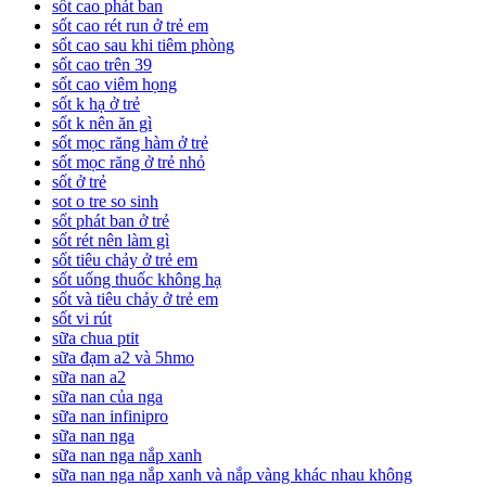
sốt cao phát ban
sốt cao rét run ở trẻ em
sốt cao sau khi tiêm phòng
sốt cao trên 39
sốt cao viêm họng
sốt k hạ ở trẻ
sốt k nên ăn gì
sốt mọc răng hàm ở trẻ
sốt mọc răng ở trẻ nhỏ
sốt ở trẻ
sot o tre so sinh
sốt phát ban ở trẻ
sốt rét nên làm gì
sốt tiêu chảy ở trẻ em
sốt uống thuốc không hạ
sốt và tiêu chảy ở trẻ em
sốt vi rút
sữa chua ptit
sữa đạm a2 và 5hmo
sữa nan a2
sữa nan của nga
sữa nan infinipro
sữa nan nga
sữa nan nga nắp xanh
sữa nan nga nắp xanh và nắp vàng khác nhau không