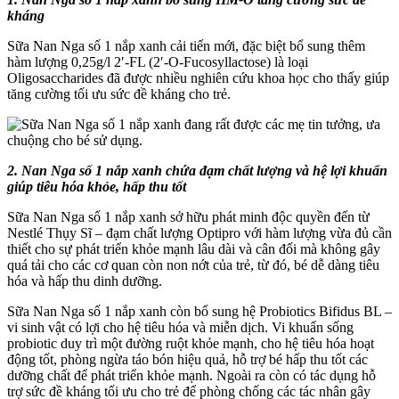
nổi
kháng
bật?
Sữa Nan Nga số 1 nắp xanh cải tiến mới, đặc biệt bổ sung thêm
hàm lượng 0,25g/l 2′-FL (2′-O-Fucosyllactose) là loại
Oligosaccharides đã được nhiều nghiên cứu khoa học cho thấy giúp
tăng cường tối ưu sức đề kháng cho trẻ.
2. Nan Nga số 1 nắp xanh chứa đạm chất lượng và hệ lợi khuẩn
giúp tiêu hóa khỏe, hấp thu tốt
Sữa Nan Nga số 1 nắp xanh sở hữu phát minh độc quyền đến từ
Nestlé Thụy Sĩ – đạm chất lượng Optipro với hàm lượng vừa đủ cần
thiết cho sự phát triển khỏe mạnh lâu dài và cân đối mà không gây
quá tải cho các cơ quan còn non nớt của trẻ, từ đó, bé dễ dàng tiêu
hóa và hấp thu dinh dưỡng.
Sữa Nan Nga số 1 nắp xanh còn bổ sung hệ Probiotics Bifidus BL –
vi sinh vật có lợi cho hệ tiêu hóa và miễn dịch. Vi khuẩn sống
probiotic duy trì một đường ruột khỏe mạnh, cho hệ tiêu hóa hoạt
động tốt, phòng ngừa táo bón hiệu quả, hỗ trợ bé hấp thu tốt các
dưỡng chất để phát triển khỏe mạnh. Ngoài ra còn có tác dụng hỗ
trợ sức đề kháng tối ưu cho trẻ để phòng chống các tác nhân gây