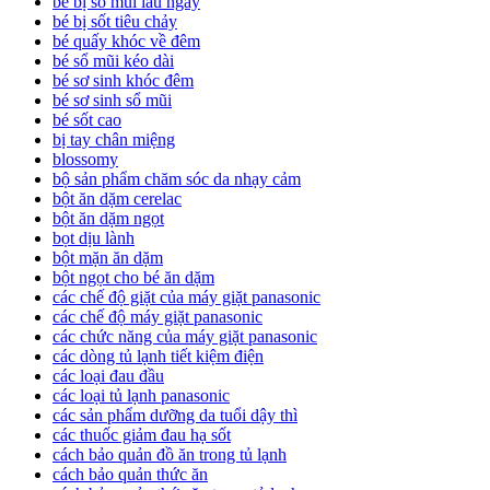
bé bị sổ mũi lâu ngày
bé bị sốt tiêu chảy
bé quấy khóc về đêm
bé sổ mũi kéo dài
bé sơ sinh khóc đêm
bé sơ sinh sổ mũi
bé sốt cao
bị tay chân miệng
blossomy
bộ sản phẩm chăm sóc da nhạy cảm
bột ăn dặm cerelac
bột ăn dặm ngọt
bọt dịu lành
bột mặn ăn dặm
bột ngọt cho bé ăn dặm
các chế độ giặt của máy giặt panasonic
các chế độ máy giặt panasonic
các chức năng của máy giặt panasonic
các dòng tủ lạnh tiết kiệm điện
các loại đau đầu
các loại tủ lạnh panasonic
các sản phẩm dưỡng da tuổi dậy thì
các thuốc giảm đau hạ sốt
cách bảo quản đồ ăn trong tủ lạnh
cách bảo quản thức ăn