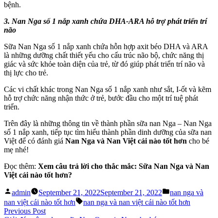
bệnh.
3. Nan Nga số 1 nắp xanh chứa DHA-ARA hỗ trợ phát triển trí
não
Sữa Nan Nga số 1 nắp xanh chứa hỗn hợp axit béo DHA và ARA
là những dưỡng chất thiết yếu cho cấu trúc não bộ, chức năng thị
giác và sức khỏe toàn diện của trẻ, từ đó giúp phát triển trí não và
thị lực cho trẻ.
Các vi chất khác trong Nan Nga số 1 nắp xanh như sắt, I-ốt và kẽm
hỗ trợ chức năng nhận thức ở trẻ, bước đầu cho một trí tuệ phát
triển.
Trên đây là những thông tin về thành phần sữa nan Nga – Nan Nga
số 1 nắp xanh, tiếp tục tìm hiểu thành phần dinh dưỡng của sữa nan
Việt để có đánh giá
Nan Nga và Nan Việt cái nào tốt hơn
cho bé
mẹ nhé!
Đọc thêm:
Xem câu trả lời cho thắc mắc: Sữa Nan Nga và Nan
Việt cái nào tốt hơn?
Posted
Posted
admin
September 21, 2022
September 21, 2022
nan nga và
by
in
Tags:
nan việt cái nào tốt hơn
nan nga và nan việt cái nào tốt hơn
Post
Previous
Previous Post