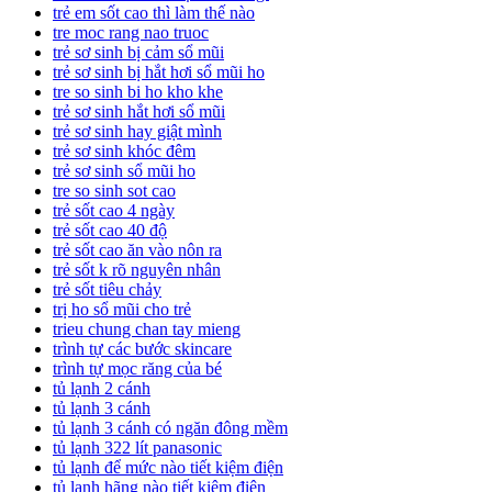
trẻ em sốt cao thì làm thế nào
tre moc rang nao truoc
trẻ sơ sinh bị cảm sổ mũi
trẻ sơ sinh bị hắt hơi sổ mũi ho
tre so sinh bi ho kho khe
trẻ sơ sinh hắt hơi sổ mũi
trẻ sơ sinh hay giật mình
trẻ sơ sinh khóc đêm
trẻ sơ sinh sổ mũi ho
tre so sinh sot cao
trẻ sốt cao 4 ngày
trẻ sốt cao 40 độ
trẻ sốt cao ăn vào nôn ra
trẻ sốt k rõ nguyên nhân
trẻ sốt tiêu chảy
trị ho sổ mũi cho trẻ
trieu chung chan tay mieng
trình tự các bước skincare
trình tự mọc răng của bé
tủ lạnh 2 cánh
tủ lạnh 3 cánh
tủ lạnh 3 cánh có ngăn đông mềm
tủ lạnh 322 lít panasonic
tủ lạnh để mức nào tiết kiệm điện
tủ lạnh hãng nào tiết kiệm điện