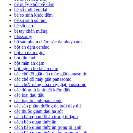
bé quấy khóc về đêm
bé sổ mũi kéo dài
bé sơ sinh khóc đêm
bé sơ sinh sổ mũi
bé sốt cao
bị tay chân miệng
blossomy
bộ sản phẩm chăm sóc da nhạy cảm
bột ăn dặm cerelac
bột ăn dặm ngọt
bọt dịu lành
bột mặn ăn dặm
bột ngọt cho bé ăn dặm
các chế độ giặt của máy giặt panasonic
các chế độ máy giặt panasonic
các chức năng của máy giặt panasonic
các dòng tủ lạnh tiết kiệm điện
các loại đau đầu
các loại tủ lạnh panasonic
các sản phẩm dưỡng da tuổi dậy thì
các thuốc giảm đau hạ sốt
cách bảo quản đồ ăn trong tủ lạnh
cách bảo quản thức ăn
cách bảo quản thức ăn trong tủ lạnh
cách bảo quản thực phẩm trong tủ lạnh