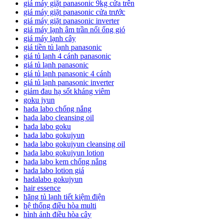
giá máy giặt panasonic 9kg cửa trên
giá máy giặt panasonic cửa trước
giá máy giặt panasonic inverter
giá máy lạnh âm trần nối ống gió
giá máy lạnh cây
giá tiền tủ lạnh panasonic
giá tủ lạnh 4 cánh panasonic
giá tủ lạnh panasonic
giá tủ lạnh panasonic 4 cánh
giá tủ lạnh panasonic inverter
giảm đau hạ sốt kháng viêm
goku jyun
hada labo chống nắng
hada labo cleansing oil
hada labo goku
hada labo gokujyun
hada labo gokujyun cleansing oil
hada labo gokujyun lotion
hada labo kem chống nắng
hada labo lotion giá
hadalabo gokujyun
hair essence
hãng tủ lạnh tiết kiệm điện
hệ thống điều hòa multi
hình ảnh điều hòa cây