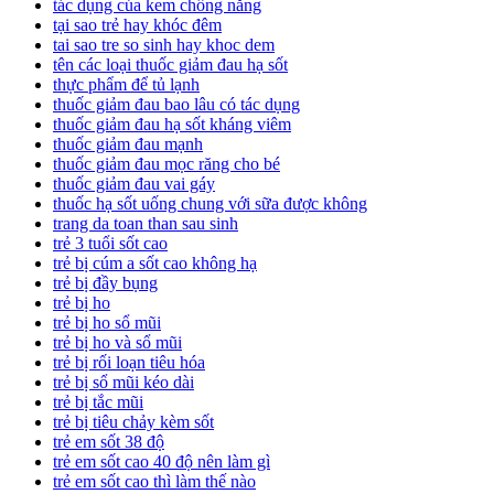
tác dụng của kem chống nắng
tại sao trẻ hay khóc đêm
tai sao tre so sinh hay khoc dem
tên các loại thuốc giảm đau hạ sốt
thực phẩm để tủ lạnh
thuốc giảm đau bao lâu có tác dụng
thuốc giảm đau hạ sốt kháng viêm
thuốc giảm đau mạnh
thuốc giảm đau mọc răng cho bé
thuốc giảm đau vai gáy
thuốc hạ sốt uống chung với sữa được không
trang da toan than sau sinh
trẻ 3 tuổi sốt cao
trẻ bị cúm a sốt cao không hạ
trẻ bị đầy bụng
trẻ bị ho
trẻ bị ho sổ mũi
trẻ bị ho và sổ mũi
trẻ bị rối loạn tiêu hóa
trẻ bị sổ mũi kéo dài
trẻ bị tắc mũi
trẻ bị tiêu chảy kèm sốt
trẻ em sốt 38 độ
trẻ em sốt cao 40 độ nên làm gì
trẻ em sốt cao thì làm thế nào