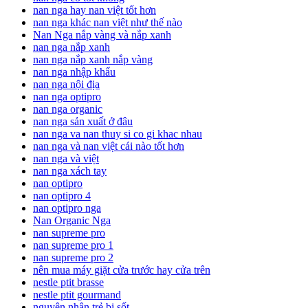
nan nga hay nan việt tốt hơn
nan nga khác nan việt như thế nào
Nan Nga nắp vàng và nắp xanh
nan nga nắp xanh
nan nga nắp xanh nắp vàng
nan nga nhập khẩu
nan nga nội địa
nan nga optipro
nan nga organic
nan nga sản xuất ở đâu
nan nga va nan thuy si co gi khac nhau
nan nga và nan việt cái nào tốt hơn
nan nga và việt
nan nga xách tay
nan optipro
nan optipro 4
nan optipro nga
Nan Organic Nga
nan supreme pro
nan supreme pro 1
nan supreme pro 2
nên mua máy giặt cửa trước hay cửa trên
nestle ptit brasse
nestle ptit gourmand
nguyên nhân trẻ bị sốt