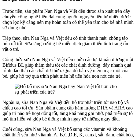
Việt
tốt
Trước tiên, sản phẩm Nan Nga và Việt đều được sản xuất trên dây
hơn
chuyền công nghệ hiện đại cùng nguồn nguyên liệu tự nhiên được
cho
chọn lọc kỹ càng nên mẹ hoàn toàn có thể yên tâm cho bé nhà mình
sự
sử dụng nhé.
phát
triển
Tiếp theo, sữa Nan Nga và Việt đều có tính thanh mát, chống táo
của
bón rất tốt. Sữa tăng cường hệ miễn dịch giảm thiểu tình trạng ốm
trẻ?
vặt ở trẻ.
Công thức sữa Nan Nga và Việt đều chứa các lợi khuẩn đường ruột
Bifidus BL giúp thẩm thấu tốt các chất dinh dưỡng, đẩy nhanh quá
trình đào thải các chất dư thừa. Qua đó bảo vệ niêm mạc ruột của
bé, giúp hỗ trợ quá trình phát triển hệ tiêu hóa non nớt của trẻ.
Ngoài ra, sữa Nan Nga và Việt đều hỗ trợ phát triển tốt não bộ và
chiều cao tối ưu. Sản phẩm cung cấp hàm lượng DHA và ARA cao
giúp trí não trẻ hoạt động tốt, tăng khả năng ghi nhớ, phá triển sự tò
mò tìm hiểu và giúp bé thông minh ngay từ những ngày đầu.
Cuối cùng, sữa Nan Nga và Việt bổ sung các vitamin và khoáng
chất thiết yếu như vitamin A, B,C,D,E, K, canxi, sắt, đạm, chất béo,