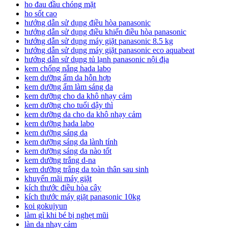
ho đau đầu chóng mặt
ho sốt cao
hướng dẫn sử dụng điều hòa panasonic
hướng dẫn sử dụng điều khiển điều hòa panasonic
hướng dẫn sử dụng máy giặt panasonic 8.5 kg
hướng dẫn sử dụng máy giặt panasonic eco aquabeat
hướng dẫn sử dụng tủ lạnh panasonic nội địa
kem chống nắng hada labo
kem dưỡng ẩm da hỗn hợp
kem dưỡng ẩm làm sáng da
kem dưỡng cho da khô nhạy cảm
kem dưỡng cho tuổi dậy thì
kem dưỡng da cho da khô nhạy cảm
kem dưỡng hada labo
kem dưỡng sáng da
kem dưỡng sáng da lành tính
kem dưỡng sáng da nào tốt
kem dưỡng trắng d-na
kem dưỡng trắng da toàn thân sau sinh
khuyến mãi máy giặt
kích thước điều hòa cây
kích thước máy giặt panasonic 10kg
koi gokujyun
làm gì khi bé bị nghẹt mũi
làn da nhạy cảm