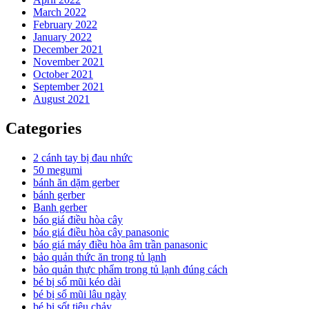
March 2022
February 2022
January 2022
December 2021
November 2021
October 2021
September 2021
August 2021
Categories
2 cánh tay bị đau nhức
50 megumi
bánh ăn dặm gerber
bánh gerber
Banh gerber
báo giá điều hòa cây
báo giá điều hòa cây panasonic
báo giá máy điều hòa âm trần panasonic
bảo quản thức ăn trong tủ lạnh
bảo quản thực phẩm trong tủ lạnh đúng cách
bé bị sổ mũi kéo dài
bé bị sổ mũi lâu ngày
bé bị sốt tiêu chảy