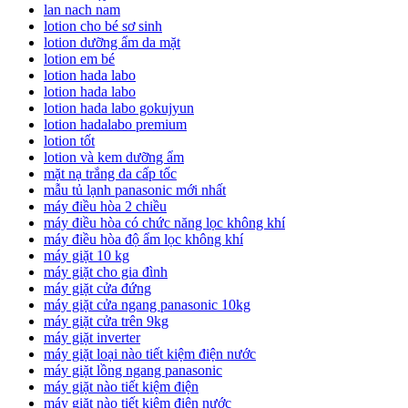
lan nach nam
lotion cho bé sơ sinh
lotion dưỡng ẩm da mặt
lotion em bé
lotion hada labo
lotion hada labo
lotion hada labo gokujyun
lotion hadalabo premium
lotion tốt
lotion và kem dưỡng ẩm
mặt nạ trắng da cấp tốc
mẫu tủ lạnh panasonic mới nhất
máy điều hòa 2 chiều
máy điều hòa có chức năng lọc không khí
máy điều hòa độ ẩm lọc không khí
máy giặt 10 kg
máy giặt cho gia đình
máy giặt cửa đứng
máy giặt cửa ngang panasonic 10kg
máy giặt cửa trên 9kg
máy giặt inverter
máy giặt loại nào tiết kiệm điện nước
máy giặt lồng ngang panasonic
máy giặt nào tiết kiệm điện
máy giặt nào tiết kiệm điện nước