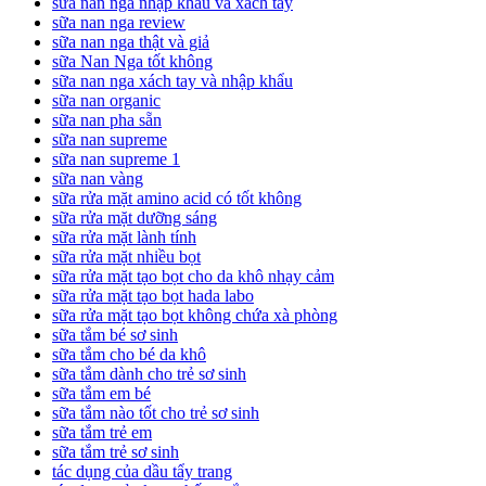
sữa nan nga nhập khẩu và xách tay
sữa nan nga review
sữa nan nga thật và giả
sữa Nan Nga tốt không
sữa nan nga xách tay và nhập khẩu
sữa nan organic
sữa nan pha sẵn
sữa nan supreme
sữa nan supreme 1
sữa nan vàng
sữa rửa mặt amino acid có tốt không
sữa rửa mặt dưỡng sáng
sữa rửa mặt lành tính
sữa rửa mặt nhiều bọt
sữa rửa mặt tạo bọt cho da khô nhạy cảm
sữa rửa mặt tạo bọt hada labo
sữa rửa mặt tạo bọt không chứa xà phòng
sữa tắm bé sơ sinh
sữa tắm cho bé da khô
sữa tắm dành cho trẻ sơ sinh
sữa tắm em bé
sữa tắm nào tốt cho trẻ sơ sinh
sữa tắm trẻ em
sữa tắm trẻ sơ sinh
tác dụng của dầu tẩy trang