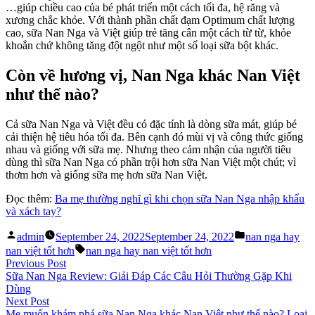
…giúp chiều cao của bé phát triển một cách tối đa, hệ răng và
xương chắc khỏe. Với thành phần chất đạm Optimum chất lượng
cao, sữa Nan Nga và Việt giúp trẻ tăng cân một cách từ từ, khỏe
khoắn chứ không tăng đột ngột như một số loại sữa bột khác.
Còn về hương vị, Nan Nga khác Nan Việt
như thế nào?
Cả sữa Nan Nga và Việt đều có đặc tính là dòng sữa mát, giúp bé
cải thiện hệ tiêu hóa tối đa. Bên cạnh đó mùi vị và công thức giống
nhau và giống với sữa mẹ. Nhưng theo cảm nhận của người tiêu
dùng thì sữa Nan Nga có phần trội hơn sữa Nan Việt một chút; vì
thơm hơn và giống sữa mẹ hơn sữa Nan Việt.
Đọc thêm:
Ba mẹ thường nghĩ gì khi chọn sữa Nan Nga nhập khẩu
và xách tay?
Posted
Posted
admin
September 24, 2022
September 24, 2022
nan nga hay
by
in
Tags:
nan việt tốt hơn
nan nga hay nan việt tốt hơn
Post
Previous
Previous Post
post:
Sữa Nan Nga Review: Giải Đáp Các Câu Hỏi Thường Gặp Khi
navigation
Dùng
Next
Next Post
post:
Mẹ muốn khám phá sữa Nan Nga khác Nan Việt như thế nào? Loại