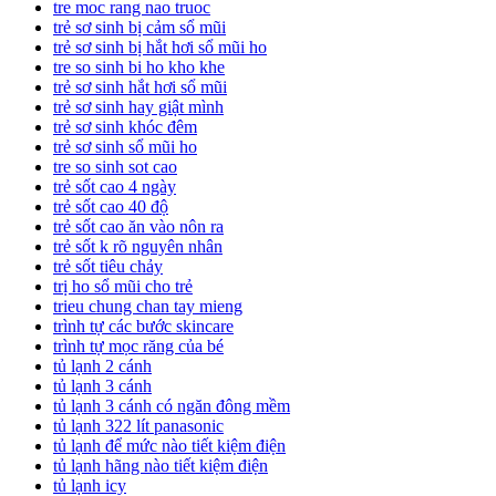
tre moc rang nao truoc
trẻ sơ sinh bị cảm sổ mũi
trẻ sơ sinh bị hắt hơi sổ mũi ho
tre so sinh bi ho kho khe
trẻ sơ sinh hắt hơi sổ mũi
trẻ sơ sinh hay giật mình
trẻ sơ sinh khóc đêm
trẻ sơ sinh sổ mũi ho
tre so sinh sot cao
trẻ sốt cao 4 ngày
trẻ sốt cao 40 độ
trẻ sốt cao ăn vào nôn ra
trẻ sốt k rõ nguyên nhân
trẻ sốt tiêu chảy
trị ho sổ mũi cho trẻ
trieu chung chan tay mieng
trình tự các bước skincare
trình tự mọc răng của bé
tủ lạnh 2 cánh
tủ lạnh 3 cánh
tủ lạnh 3 cánh có ngăn đông mềm
tủ lạnh 322 lít panasonic
tủ lạnh để mức nào tiết kiệm điện
tủ lạnh hãng nào tiết kiệm điện
tủ lạnh icy