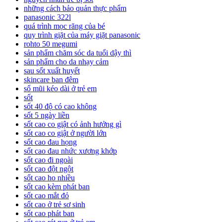
những cách bảo quản thực phẩm
panasonic 322l
quá trình mọc răng của bé
quy trình giặt của máy giặt panasonic
rohto 50 megumi
sản phẩm chăm sóc da tuổi dậy thì
sản phẩm cho da nhạy cảm
sau sốt xuất huyết
skincare ban đêm
sổ mũi kéo dài ở trẻ em
sốt
sốt 40 độ có cao không
sốt 5 ngày liền
sốt cao co giật có ảnh hưởng gì
sốt cao co giật ở người lớn
sốt cao đau họng
sốt cao đau nhức xương khớp
sốt cao đi ngoài
sốt cao đột ngột
sốt cao ho nhiều
sốt cao kèm phát ban
sốt cao mắt đỏ
sốt cao ở trẻ sơ sinh
sốt cao phát ban