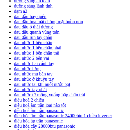
dưỡng sáng an toàn
dưỡng sáng lành tính
đạm a2
đau đầu hay quên
đau đầu hoa mắt chóng mặt buồn nôn
đau đầu ở thái dương
đau đầu quanh vùng trán
đau đầu run tay chân
đau nhức 1 bên chân
đau nhức 1 bên chân phải
đau nhức 1 bên chân trái
đau nhức 2 bên vai
đau nhức hai cánh tay
đau nhức lưng
đau nhức mu bàn tay
đau nhức ở khuỷu tay
đau nhức tai khi nuốt nước bọt
đau nhức tay phải
đau nhức từ mông xuống bắp chân trái
điều hoà 2 chiều
điều hoà âm trần loại nào tốt
điều hoà âm trần panasonic
điều hòa âm trần panasonic 24000btu 1 chiều inverter
điều hòa áp trần panasonic
điều hòa cây 28000btu panasonic