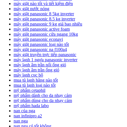
máy giặt nào tốt và tiết kiệm điện
máy giặt nước nóng
máy giặt panasonic 8 5kg inverter
máy giặt panasonic 8.5 kg inverter
máy giặt panasonic 9 kg giá bao nhiêu
máy giặt panasonic active foam
máy giặt panasonic cửa ngang 10kg
máy giặt panasonic econavi
máy giặt panasonic loại nào tốt
máy giặt panasonic na f100a4
máy giặt truyền trực tiếp panasonic
máy lạnh 1 ngựa panasonic inverter
máy lạnh âm trần nối ống gió
máy lạnh âm trần ống gió
máy lạnh cục bộ
mua tủ lạnh hãng nào tốt
mua tủ lạnh loại nào tốt
mỹ phẩm cetaphil
mỹ phẩm dành cho da nhạy cảm
mỹ phẩm dùng cho da nhạy cảm
mỹ phẩm hada labo
nan của nga
nan infinipro a2
nan nga
nan nga có tốt không