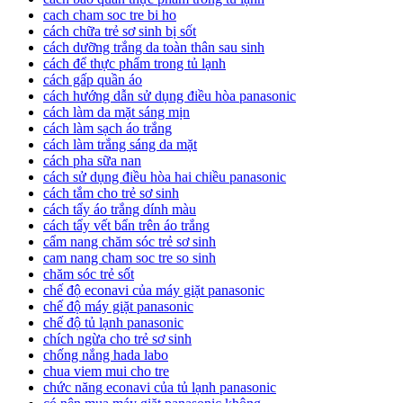
cach cham soc tre bi ho
cách chữa trẻ sơ sinh bị sốt
cách dưỡng trắng da toàn thân sau sinh
cách để thực phẩm trong tủ lạnh
cách gấp quần áo
cách hướng dẫn sử dụng điều hòa panasonic
cách làm da mặt sáng mịn
cách làm sạch áo trắng
cách làm trắng sáng da mặt
cách pha sữa nan
cách sử dụng điều hòa hai chiều panasonic
cách tắm cho trẻ sơ sinh
cách tẩy áo trắng dính màu
cách tẩy vết bẩn trên áo trắng
cẩm nang chăm sóc trẻ sơ sinh
cam nang cham soc tre so sinh
chăm sóc trẻ sốt
chế độ econavi của máy giặt panasonic
chế độ máy giặt panasonic
chế độ tủ lạnh panasonic
chích ngừa cho trẻ sơ sinh
chống nắng hada labo
chua viem mui cho tre
chức năng econavi của tủ lạnh panasonic