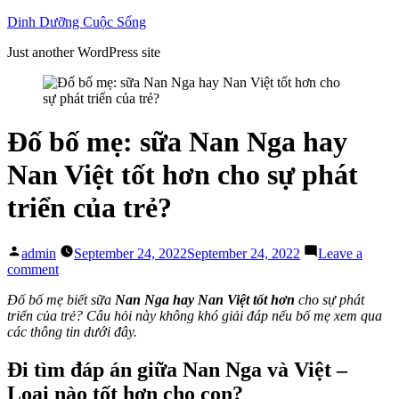
Skip
Dinh Dưỡng Cuộc Sống
to
Just another WordPress site
content
Đố bố mẹ: sữa Nan Nga hay
Nan Việt tốt hơn cho sự phát
triển của trẻ?
Posted
admin
September 24, 2022
September 24, 2022
Leave a
by
on
comment
Đố
Đố bố mẹ biết sữa
Nan Nga hay Nan Việt tốt hơn
cho sự phát
bố
triển của trẻ? Câu hỏi này không khó giải đáp nếu bố mẹ xem qua
mẹ:
các thông tin dưới đây.
sữa
Nan
Nga
Đi tìm đáp án giữa Nan Nga và Việt –
hay
Loại nào tốt hơn cho con?
Nan