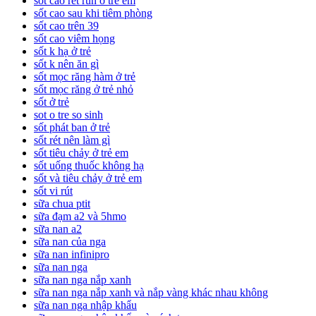
sốt cao rét run ở trẻ em
sốt cao sau khi tiêm phòng
sốt cao trên 39
sốt cao viêm họng
sốt k hạ ở trẻ
sốt k nên ăn gì
sốt mọc răng hàm ở trẻ
sốt mọc răng ở trẻ nhỏ
sốt ở trẻ
sot o tre so sinh
sốt phát ban ở trẻ
sốt rét nên làm gì
sốt tiêu chảy ở trẻ em
sốt uống thuốc không hạ
sốt và tiêu chảy ở trẻ em
sốt vi rút
sữa chua ptit
sữa đạm a2 và 5hmo
sữa nan a2
sữa nan của nga
sữa nan infinipro
sữa nan nga
sữa nan nga nắp xanh
sữa nan nga nắp xanh và nắp vàng khác nhau không
sữa nan nga nhập khẩu