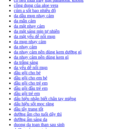
có nên mua máy giặt panasonic không
công dụng của aloe vera
cúm a sốt bao nhiêu độ
da dầu mụn nhạy cảm
da mẫn cảm
da mặt nhạy cảm
da mặt sáng mịn tự nhiên
da mặt yếu dễ nổi mụn
da mụn nhạy cảm
da nhạy cảm
da nhạy cảm nên dùng kem dưỡng gì
da nhạy cảm nên dùng kem gì
da trắng sáng
da yếu dễ nổi mụn
dầu gội cho bé
dầu gội cho em bé
dầu gội cho trẻ em
dầu gội đầu trẻ em
dầu gội trẻ em
dấu hiệu nhận biết chân tay miệng
dấu hiệu sốt mọc răng
dầu tẩy trang tốt
dưỡng ẩm cho tuổi dậy thì
dưỡng ẩm sáng da
duong da toan than sau sinh