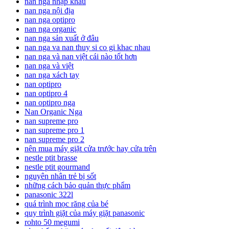
nan nga nhập khẩu
nan nga nội địa
nan nga optipro
nan nga organic
nan nga sản xuất ở đâu
nan nga va nan thuy si co gi khac nhau
nan nga và nan việt cái nào tốt hơn
nan nga và việt
nan nga xách tay
nan optipro
nan optipro 4
nan optipro nga
Nan Organic Nga
nan supreme pro
nan supreme pro 1
nan supreme pro 2
nên mua máy giặt cửa trước hay cửa trên
nestle ptit brasse
nestle ptit gourmand
nguyên nhân trẻ bị sốt
những cách bảo quản thực phẩm
panasonic 322l
quá trình mọc răng của bé
quy trình giặt của máy giặt panasonic
rohto 50 megumi