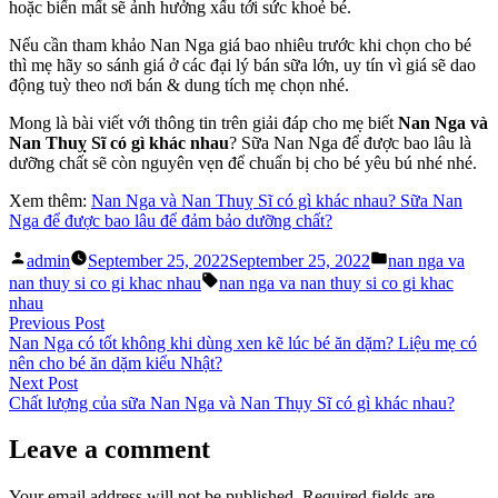
hoặc biến mất sẽ ảnh hưởng xấu tới sức khoẻ bé.
Nếu cần tham khảo Nan Nga giá bao nhiêu trước khi chọn cho bé
thì mẹ hãy so sánh giá ở các đại lý bán sữa lớn, uy tín vì giá sẽ dao
động tuỳ theo nơi bán & dung tích mẹ chọn nhé.
Mong là bài viết với thông tin trên giải đáp cho mẹ biết
Nan Nga và
Nan Thuỵ Sĩ có gì khác nhau
? Sữa Nan Nga để được bao lâu là
dưỡng chất sẽ còn nguyên vẹn để chuẩn bị cho bé yêu bú nhé nhé.
Xem thêm:
Nan Nga và Nan Thuỵ Sĩ có gì khác nhau? Sữa Nan
Nga để được bao lâu để đảm bảo dưỡng chất?
Posted
Posted
admin
September 25, 2022
September 25, 2022
nan nga va
by
in
Tags:
nan thuy si co gi khac nhau
nan nga va nan thuy si co gi khac
nhau
Post
Previous
Previous Post
post:
Nan Nga có tốt không khi dùng xen kẽ lúc bé ăn dặm? Liệu mẹ có
navigation
nên cho bé ăn dặm kiểu Nhật?
Next
Next Post
post:
Chất lượng của sữa Nan Nga và Nan Thụy Sĩ có gì khác nhau?
Leave a comment
Your email address will not be published.
Required fields are