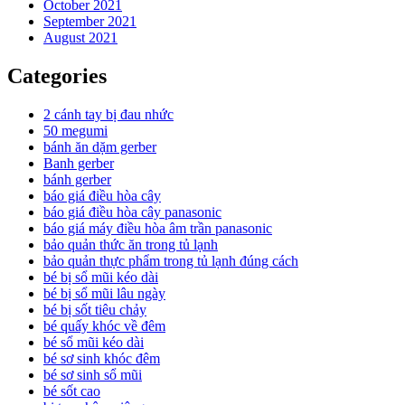
October 2021
September 2021
August 2021
Categories
2 cánh tay bị đau nhức
50 megumi
bánh ăn dặm gerber
Banh gerber
bánh gerber
báo giá điều hòa cây
báo giá điều hòa cây panasonic
báo giá máy điều hòa âm trần panasonic
bảo quản thức ăn trong tủ lạnh
bảo quản thực phẩm trong tủ lạnh đúng cách
bé bị sổ mũi kéo dài
bé bị sổ mũi lâu ngày
bé bị sốt tiêu chảy
bé quấy khóc về đêm
bé sổ mũi kéo dài
bé sơ sinh khóc đêm
bé sơ sinh sổ mũi
bé sốt cao