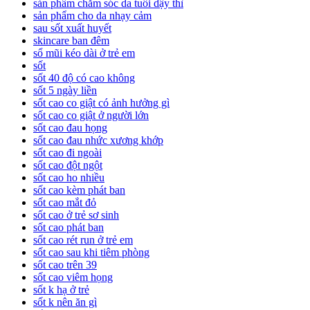
sản phẩm chăm sóc da tuổi dậy thì
sản phẩm cho da nhạy cảm
sau sốt xuất huyết
skincare ban đêm
sổ mũi kéo dài ở trẻ em
sốt
sốt 40 độ có cao không
sốt 5 ngày liền
sốt cao co giật có ảnh hưởng gì
sốt cao co giật ở người lớn
sốt cao đau họng
sốt cao đau nhức xương khớp
sốt cao đi ngoài
sốt cao đột ngột
sốt cao ho nhiều
sốt cao kèm phát ban
sốt cao mắt đỏ
sốt cao ở trẻ sơ sinh
sốt cao phát ban
sốt cao rét run ở trẻ em
sốt cao sau khi tiêm phòng
sốt cao trên 39
sốt cao viêm họng
sốt k hạ ở trẻ
sốt k nên ăn gì