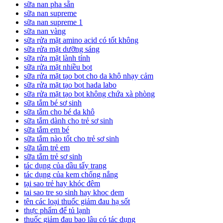
sữa nan pha sẵn
sữa nan supreme
sữa nan supreme 1
sữa nan vàng
sữa rửa mặt amino acid có tốt không
sữa rửa mặt dưỡng sáng
sữa rửa mặt lành tính
sữa rửa mặt nhiều bọt
sữa rửa mặt tạo bọt cho da khô nhạy cảm
sữa rửa mặt tạo bọt hada labo
sữa rửa mặt tạo bọt không chứa xà phòng
sữa tắm bé sơ sinh
sữa tắm cho bé da khô
sữa tắm dành cho trẻ sơ sinh
sữa tắm em bé
sữa tắm nào tốt cho trẻ sơ sinh
sữa tắm trẻ em
sữa tắm trẻ sơ sinh
tác dụng của dầu tẩy trang
tác dụng của kem chống nắng
tại sao trẻ hay khóc đêm
tai sao tre so sinh hay khoc dem
tên các loại thuốc giảm đau hạ sốt
thực phẩm để tủ lạnh
thuốc giảm đau bao lâu có tác dụng