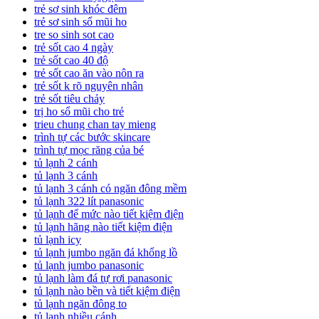
trẻ sơ sinh khóc đêm
trẻ sơ sinh sổ mũi ho
tre so sinh sot cao
trẻ sốt cao 4 ngày
trẻ sốt cao 40 độ
trẻ sốt cao ăn vào nôn ra
trẻ sốt k rõ nguyên nhân
trẻ sốt tiêu chảy
trị ho sổ mũi cho trẻ
trieu chung chan tay mieng
trình tự các bước skincare
trình tự mọc răng của bé
tủ lạnh 2 cánh
tủ lạnh 3 cánh
tủ lạnh 3 cánh có ngăn đông mềm
tủ lạnh 322 lít panasonic
tủ lạnh để mức nào tiết kiệm điện
tủ lạnh hãng nào tiết kiệm điện
tủ lạnh icy
tủ lạnh jumbo ngăn đá khổng lồ
tủ lạnh jumbo panasonic
tủ lạnh làm đá tự rơi panasonic
tủ lạnh nào bền và tiết kiệm điện
tủ lạnh ngăn đông to
tủ lạnh nhiều cánh