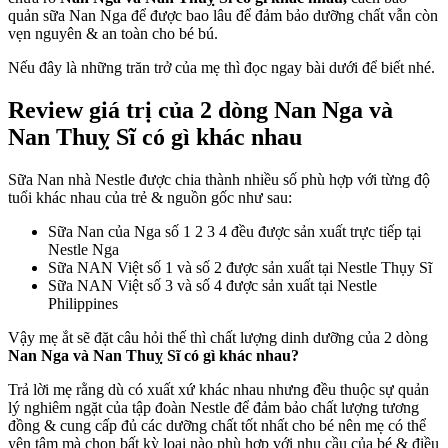
quản sữa Nan Nga để được bao lâu để đảm bảo dưỡng chất vẫn còn
Nga
vẹn nguyên & an toàn cho bé bú.
và
Nan
Nếu đây là những trăn trở của mẹ thì đọc ngay bài dưới để biết nhé.
Thuỵ
Sĩ
Review giá trị của 2 dòng
Nan Nga và
có
gì
Nan Thuỵ Sĩ có gì khác nhau
khác
nhau
&
Sữa Nan nhà Nestle được chia thành nhiều số phù hợp với từng độ
sữa
tuổi khác nhau của trẻ & nguồn gốc như sau:
Nan
Sữa Nan của Nga số 1 2 3 4 đều được sản xuất trực tiếp tại
Nga
Nestle Nga
để
Sữa NAN Việt số 1 và số 2 được sản xuất tại Nestle Thụy Sĩ
được
Sữa NAN Việt số 3 và số 4 được sản xuất tại Nestle
bao
Philippines
lâu
sau
Vậy mẹ ắt sẽ đặt câu hỏi thế thì chất lượng dinh dưỡng của 2 dòng
khi
Nan Nga và Nan Thuỵ Sĩ có gì khác nhau?
pha
Trả lời mẹ rằng dù có xuất xứ khác nhau nhưng đều thuộc sự quản
lý nghiêm ngặt của tập đoàn Nestle để đảm bảo chất lượng tương
đồng & cung cấp đủ các dưỡng chất tốt nhất cho bé nên mẹ có thể
yên tâm mà chọn bất kỳ loại nào phù hợp với nhu cầu của bé & điều