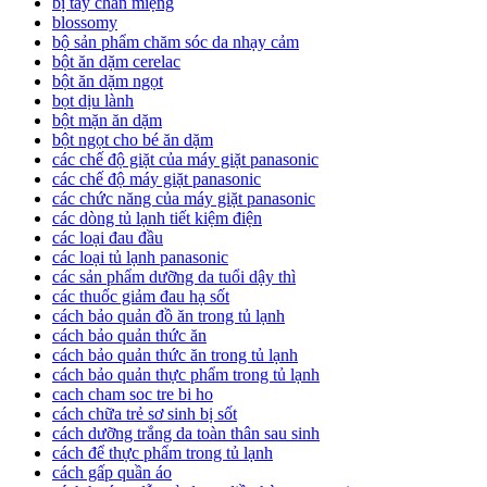
bị tay chân miệng
blossomy
bộ sản phẩm chăm sóc da nhạy cảm
bột ăn dặm cerelac
bột ăn dặm ngọt
bọt dịu lành
bột mặn ăn dặm
bột ngọt cho bé ăn dặm
các chế độ giặt của máy giặt panasonic
các chế độ máy giặt panasonic
các chức năng của máy giặt panasonic
các dòng tủ lạnh tiết kiệm điện
các loại đau đầu
các loại tủ lạnh panasonic
các sản phẩm dưỡng da tuổi dậy thì
các thuốc giảm đau hạ sốt
cách bảo quản đồ ăn trong tủ lạnh
cách bảo quản thức ăn
cách bảo quản thức ăn trong tủ lạnh
cách bảo quản thực phẩm trong tủ lạnh
cach cham soc tre bi ho
cách chữa trẻ sơ sinh bị sốt
cách dưỡng trắng da toàn thân sau sinh
cách để thực phẩm trong tủ lạnh
cách gấp quần áo