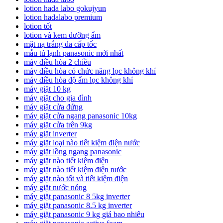
lotion hada labo gokujyun
lotion hadalabo premium
lotion tốt
lotion và kem dưỡng ẩm
mặt nạ trắng da cấp tốc
mẫu tủ lạnh panasonic mới nhất
máy điều hòa 2 chiều
máy điều hòa có chức năng lọc không khí
máy điều hòa độ ẩm lọc không khí
máy giặt 10 kg
máy giặt cho gia đình
máy giặt cửa đứng
máy giặt cửa ngang panasonic 10kg
máy giặt cửa trên 9kg
máy giặt inverter
máy giặt loại nào tiết kiệm điện nước
máy giặt lồng ngang panasonic
máy giặt nào tiết kiệm điện
máy giặt nào tiết kiệm điện nước
máy giặt nào tốt và tiết kiệm điện
máy giặt nước nóng
máy giặt panasonic 8 5kg inverter
máy giặt panasonic 8.5 kg inverter
máy giặt panasonic 9 kg giá bao nhiêu