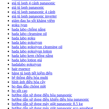
giá tủ lạnh 4 cánh panasonic
giá tủ lạnh panasonic
giá tủ lạnh panasonic 4 cánh
giá tủ lạnh panasonic inverter
giảm đau hạ sốt kháng viêm
goku jyun
hada labo chống nắng
hada labo cleansing oil
hada labo goku
hada labo gokujyun
hada labo gokujyun cleansing oil
hada labo gokujyun lotion
hada labo kem chống nắng
hada labo lotion giá
hadalabo gokujyun
hair essence
hãng tủ lạnh tiết kiệm điện
hệ thống điều hòa multi
hình ảnh điều hòa cây
ho đau đầu chóng mặt
ho sốt cao
hướng dẫn sử dụng điều hòa panasonic
hướng dẫn sử dụng điều khiển điều hòa panasonic
hướng dẫn sử dụng máy giặt panasonic 8.5 kg
hướng dẫn sử dụng máy giặt panasonic eco aquabeat