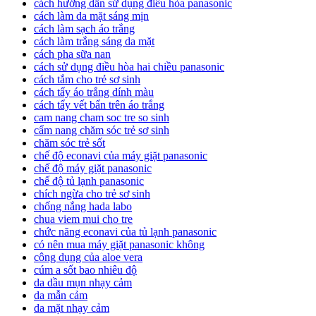
cách hướng dẫn sử dụng điều hòa panasonic
cách làm da mặt sáng mịn
cách làm sạch áo trắng
cách làm trắng sáng da mặt
cách pha sữa nan
cách sử dụng điều hòa hai chiều panasonic
cách tắm cho trẻ sơ sinh
cách tẩy áo trắng dính màu
cách tẩy vết bẩn trên áo trắng
cam nang cham soc tre so sinh
cẩm nang chăm sóc trẻ sơ sinh
chăm sóc trẻ sốt
chế độ econavi của máy giặt panasonic
chế độ máy giặt panasonic
chế độ tủ lạnh panasonic
chích ngừa cho trẻ sơ sinh
chống nắng hada labo
chua viem mui cho tre
chức năng econavi của tủ lạnh panasonic
có nên mua máy giặt panasonic không
công dụng của aloe vera
cúm a sốt bao nhiêu độ
da dầu mụn nhạy cảm
da mẫn cảm
da mặt nhạy cảm