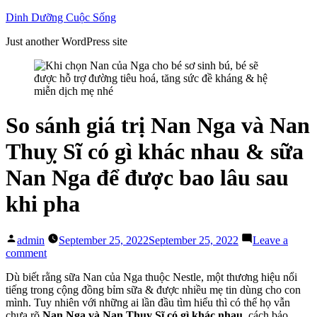
Skip
Dinh Dưỡng Cuộc Sống
to
Just another WordPress site
content
So sánh giá trị Nan Nga và Nan
Thuỵ Sĩ có gì khác nhau & sữa
Nan Nga để được bao lâu sau
khi pha
Posted
admin
September 25, 2022
September 25, 2022
Leave a
by
on
comment
So
Dù biết rằng sữa Nan của Nga thuộc Nestle, một thương hiệu nổi
sánh
tiếng trong cộng đồng bỉm sữa & được nhiều mẹ tin dùng cho con
giá
mình. Tuy nhiên với những ai lần đầu tìm hiểu thì có thể họ vẫn
trị
chưa rõ
Nan Nga và Nan Thuỵ Sĩ có gì khác nhau,
cách bảo
Nan