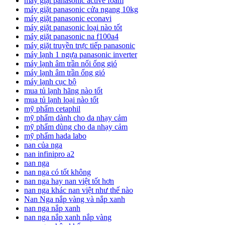
máy giặt panasonic active foam
máy giặt panasonic cửa ngang 10kg
máy giặt panasonic econavi
máy giặt panasonic loại nào tốt
máy giặt panasonic na f100a4
máy giặt truyền trực tiếp panasonic
máy lạnh 1 ngựa panasonic inverter
máy lạnh âm trần nối ống gió
máy lạnh âm trần ống gió
máy lạnh cục bộ
mua tủ lạnh hãng nào tốt
mua tủ lạnh loại nào tốt
mỹ phẩm cetaphil
mỹ phẩm dành cho da nhạy cảm
mỹ phẩm dùng cho da nhạy cảm
mỹ phẩm hada labo
nan của nga
nan infinipro a2
nan nga
nan nga có tốt không
nan nga hay nan việt tốt hơn
nan nga khác nan việt như thế nào
Nan Nga nắp vàng và nắp xanh
nan nga nắp xanh
nan nga nắp xanh nắp vàng