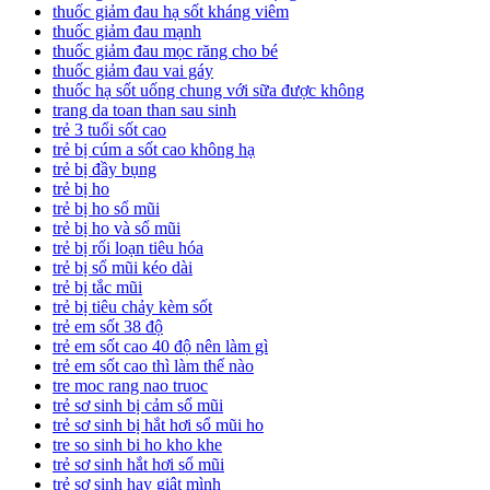
thuốc giảm đau hạ sốt kháng viêm
thuốc giảm đau mạnh
thuốc giảm đau mọc răng cho bé
thuốc giảm đau vai gáy
thuốc hạ sốt uống chung với sữa được không
trang da toan than sau sinh
trẻ 3 tuổi sốt cao
trẻ bị cúm a sốt cao không hạ
trẻ bị đầy bụng
trẻ bị ho
trẻ bị ho sổ mũi
trẻ bị ho và sổ mũi
trẻ bị rối loạn tiêu hóa
trẻ bị sổ mũi kéo dài
trẻ bị tắc mũi
trẻ bị tiêu chảy kèm sốt
trẻ em sốt 38 độ
trẻ em sốt cao 40 độ nên làm gì
trẻ em sốt cao thì làm thế nào
tre moc rang nao truoc
trẻ sơ sinh bị cảm sổ mũi
trẻ sơ sinh bị hắt hơi sổ mũi ho
tre so sinh bi ho kho khe
trẻ sơ sinh hắt hơi sổ mũi
trẻ sơ sinh hay giật mình