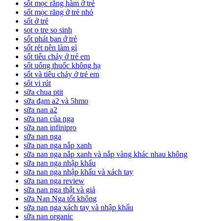
sốt mọc răng hàm ở trẻ
sốt mọc răng ở trẻ nhỏ
sốt ở trẻ
sot o tre so sinh
sốt phát ban ở trẻ
sốt rét nên làm gì
sốt tiêu chảy ở trẻ em
sốt uống thuốc không hạ
sốt và tiêu chảy ở trẻ em
sốt vi rút
sữa chua ptit
sữa đạm a2 và 5hmo
sữa nan a2
sữa nan của nga
sữa nan infinipro
sữa nan nga
sữa nan nga nắp xanh
sữa nan nga nắp xanh và nắp vàng khác nhau không
sữa nan nga nhập khẩu
sữa nan nga nhập khẩu và xách tay
sữa nan nga review
sữa nan nga thật và giả
sữa Nan Nga tốt không
sữa nan nga xách tay và nhập khẩu
sữa nan organic