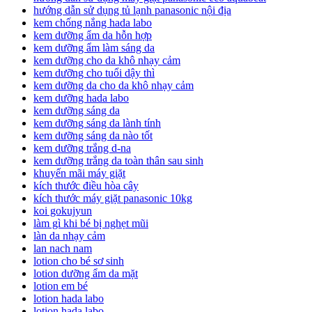
hướng dẫn sử dụng tủ lạnh panasonic nội địa
kem chống nắng hada labo
kem dưỡng ẩm da hỗn hợp
kem dưỡng ẩm làm sáng da
kem dưỡng cho da khô nhạy cảm
kem dưỡng cho tuổi dậy thì
kem dưỡng da cho da khô nhạy cảm
kem dưỡng hada labo
kem dưỡng sáng da
kem dưỡng sáng da lành tính
kem dưỡng sáng da nào tốt
kem dưỡng trắng d-na
kem dưỡng trắng da toàn thân sau sinh
khuyến mãi máy giặt
kích thước điều hòa cây
kích thước máy giặt panasonic 10kg
koi gokujyun
làm gì khi bé bị nghẹt mũi
làn da nhạy cảm
lan nach nam
lotion cho bé sơ sinh
lotion dưỡng ẩm da mặt
lotion em bé
lotion hada labo
lotion hada labo