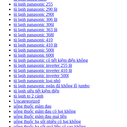
tủ lạnh panasonic 255
tủ lạnh panasonic 290 lít
tủ lạnh panasonic 290l
tủ lạnh panasonic 306 lít
tủ lạnh panasonic 306l
tủ lạnh panasonic 363 lít
tủ lạnh panasonic 368l
tủ lạnh panasonic 410
tủ lạnh panasonic 410 lít
tủ lạnh panasonic 500l
tủ lạnh panasonic 600l
tủ lạnh panasonic có tiết kiệm điện không
tủ lạnh panasonic inverter 255 lít
tủ lạnh panasonic inverter 410 lít
tủ lạnh panasonic inverter 500l
tủ lạnh panasonic loại nhỏ
tủ lạnh panasonic ngăn đá khổng lồ jumbo
tủ lạnh siêu tiết kiệm điện
tủ lạnh to 2 cánh
Uncategorized
uống thuốc giảm đau
uống thuốc giảm đau có hại không
uống thuốc giảm đau quá liều
uống thuốc hạ sốt nhiều có hại không
uống thuốc hạ sốt quá liều có sao không