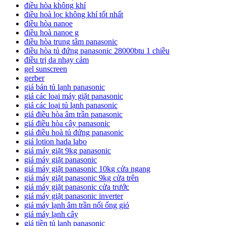
điều hòa không khí
điều hoà lọc không khí tốt nhất
điều hòa nanoe
điều hoà nanoe g
điều hòa trung tâm panasonic
điều hòa tủ đứng panasonic 28000btu 1 chiều
điều trị da nhạy cảm
gel sunscreen
gerber
giá bán tủ lạnh panasonic
giá các loại máy giặt panasonic
giá các loại tủ lạnh panasonic
giá điều hòa âm trần panasonic
giá điều hòa cây panasonic
giá điều hoà tủ đứng panasonic
giá lotion hada labo
giá máy giặt 9kg panasonic
giá máy giặt panasonic
giá máy giặt panasonic 10kg cửa ngang
giá máy giặt panasonic 9kg cửa trên
giá máy giặt panasonic cửa trước
giá máy giặt panasonic inverter
giá máy lạnh âm trần nối ống gió
giá máy lạnh cây
giá tiền tủ lạnh panasonic