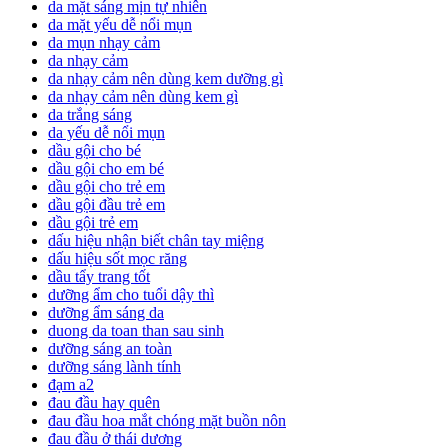
da mặt sáng mịn tự nhiên
da mặt yếu dễ nổi mụn
da mụn nhạy cảm
da nhạy cảm
da nhạy cảm nên dùng kem dưỡng gì
da nhạy cảm nên dùng kem gì
da trắng sáng
da yếu dễ nổi mụn
dầu gội cho bé
dầu gội cho em bé
dầu gội cho trẻ em
dầu gội đầu trẻ em
dầu gội trẻ em
dấu hiệu nhận biết chân tay miệng
dấu hiệu sốt mọc răng
dầu tẩy trang tốt
dưỡng ẩm cho tuổi dậy thì
dưỡng ẩm sáng da
duong da toan than sau sinh
dưỡng sáng an toàn
dưỡng sáng lành tính
đạm a2
đau đầu hay quên
đau đầu hoa mắt chóng mặt buồn nôn
đau đầu ở thái dương