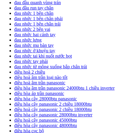
đau đầu quanh vùng trán
đau đầu run tay chân
đau nhức 1 bên chân
đau nhức 1 bên chân phải
đau nhức 1 bên chân trái
đau nhức 2 bên vai
đau nhức hai cánh tay
đau nhức lưng
đau nhức mu bàn tay
đau nhức ở khuỷu tay
đau nhức tai khi nuốt nước bọt
đau nhức tay phải
đau nhức từ mông xuống bắp chân trái
điều hoà 2 chiều
điều hoà âm trần loại nào tốt
điều hoà âm trần panasonic
điều hòa âm trần panasonic 24000btu 1 chiều inverter
điều hòa áp trần panasonic
điều hòa cây 28000btu panasonic
điều hòa cây panasonic 2 chiều 18000btu
điều hoà cây panasonic 2 chiều 18000btu
điều hòa cây panasonic 28000btu inverter
điều hoà cây panasonic 45000btu
điều hòa cây panasonic 48000btu
điều hòa cục bộ