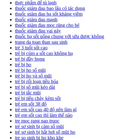
thực phẩm để tủ lạnh
thuốc giảm đau bao lâu có tác dụng
thuốc giảm đau hạ sốt kháng viêm
thuốc giảm đau mạnh
thuốc giảm đau mọc răng cho bé
thuốc giảm đau vai gáy
thuốc hạ sốt uống chung với sữa được không
trang da toan than sau sinh
trẻ 3 tuổi sốt cao
trẻ bị cúm a sốt cao không hạ
trẻ bị đầy bụng
trẻ bị ho
trẻ bị ho sổ mũi
trẻ bị ho và sổ mũi
trẻ bị rối loạn tiêu hóa
trẻ bị sổ mũi kéo dài
trẻ bị tắc mũi
trẻ bị tiêu chảy kèm sốt
trẻ em sốt 38 độ
trẻ em sốt cao 40 độ nên làm gì
trẻ em sốt cao thì làm thế nào
tre moc rang nao truoc
trẻ sơ sinh bị cảm sổ mũi
trẻ sơ sinh bị hắt hơi sổ mũi ho
tre so sinh bi ho kho khe