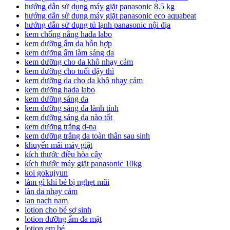
hướng dẫn sử dụng máy giặt panasonic 8.5 kg
hướng dẫn sử dụng máy giặt panasonic eco aquabeat
hướng dẫn sử dụng tủ lạnh panasonic nội địa
kem chống nắng hada labo
kem dưỡng ẩm da hỗn hợp
kem dưỡng ẩm làm sáng da
kem dưỡng cho da khô nhạy cảm
kem dưỡng cho tuổi dậy thì
kem dưỡng da cho da khô nhạy cảm
kem dưỡng hada labo
kem dưỡng sáng da
kem dưỡng sáng da lành tính
kem dưỡng sáng da nào tốt
kem dưỡng trắng d-na
kem dưỡng trắng da toàn thân sau sinh
khuyến mãi máy giặt
kích thước điều hòa cây
kích thước máy giặt panasonic 10kg
koi gokujyun
làm gì khi bé bị nghẹt mũi
làn da nhạy cảm
lan nach nam
lotion cho bé sơ sinh
lotion dưỡng ẩm da mặt
lotion em bé