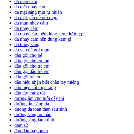
da mẫn cảm
da mặt nhạy cảm
da mặt sáng mịn tự nhiên
da mặt yếu dễ nổi mụn
da mụn nhạy cảm
da nhạy cảm
da nhạy cảm nên dùng kem dưỡng gì
da nhạy cảm nên dùng kem gì
da trắng sáng
da yếu dễ nổi mụn
dầu gội cho bé
dầu gội cho em bé
dầu gội cho trẻ em
dầu gội đầu trẻ em
dầu gội trẻ em
dấu hiệu nhận biết chân tay miệng
dấu hiệu sốt mọc răng
dầu tẩy trang tốt
dưỡng ẩm cho tuổi dậy thì
dưỡng ẩm sáng da
duong da toan than sau sinh
dưỡng sáng an toàn
dưỡng sáng lành tính
đạm a2
đau đầu hay quên