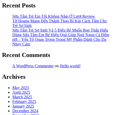
Recent Posts
Sữa Tắm Trẻ Em Tốt Không Nằm Ở Lượt Review
Từ Hoang Mang Đến Thành Thạo Bí Kíp Cách Tắm Cho
Trẻ Sơ Sinh
Sữa Tắm Trẻ Sơ Sinh Và 5 Điều Bé Muốn Bạn Thấu Hiểu
Dùng Sữa Tắm Em Bé Hiệu Quả Giúp Ngủ Ngon Cả Đêm
pH – Yếu Tố Quan Trọng Trong Mỹ Phẩm Dành Cho Da
Nhạy Cảm
Recent Comments
A WordPress Commenter
on
Hello world!
Archives
May 2025
April 2025
March 2025
February 2025
January 2025
December 2024