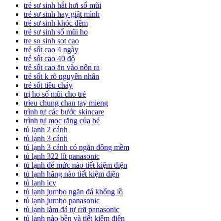
trẻ sơ sinh hắt hơi sổ mũi
trẻ sơ sinh hay giật mình
trẻ sơ sinh khóc đêm
trẻ sơ sinh sổ mũi ho
tre so sinh sot cao
trẻ sốt cao 4 ngày
trẻ sốt cao 40 độ
trẻ sốt cao ăn vào nôn ra
trẻ sốt k rõ nguyên nhân
trẻ sốt tiêu chảy
trị ho sổ mũi cho trẻ
trieu chung chan tay mieng
trình tự các bước skincare
trình tự mọc răng của bé
tủ lạnh 2 cánh
tủ lạnh 3 cánh
tủ lạnh 3 cánh có ngăn đông mềm
tủ lạnh 322 lít panasonic
tủ lạnh để mức nào tiết kiệm điện
tủ lạnh hãng nào tiết kiệm điện
tủ lạnh icy
tủ lạnh jumbo ngăn đá khổng lồ
tủ lạnh jumbo panasonic
tủ lạnh làm đá tự rơi panasonic
tủ lạnh nào bền và tiết kiệm điện