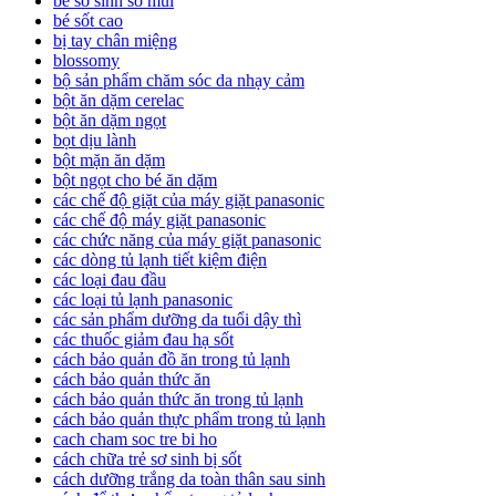
bé sơ sinh sổ mũi
bé sốt cao
bị tay chân miệng
blossomy
bộ sản phẩm chăm sóc da nhạy cảm
bột ăn dặm cerelac
bột ăn dặm ngọt
bọt dịu lành
bột mặn ăn dặm
bột ngọt cho bé ăn dặm
các chế độ giặt của máy giặt panasonic
các chế độ máy giặt panasonic
các chức năng của máy giặt panasonic
các dòng tủ lạnh tiết kiệm điện
các loại đau đầu
các loại tủ lạnh panasonic
các sản phẩm dưỡng da tuổi dậy thì
các thuốc giảm đau hạ sốt
cách bảo quản đồ ăn trong tủ lạnh
cách bảo quản thức ăn
cách bảo quản thức ăn trong tủ lạnh
cách bảo quản thực phẩm trong tủ lạnh
cach cham soc tre bi ho
cách chữa trẻ sơ sinh bị sốt
cách dưỡng trắng da toàn thân sau sinh