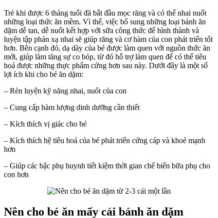
ngày?
Trẻ khi được 6 tháng tuổi đã bắt đầu mọc răng và có thể nhai nuốt
những loại thức ăn mềm. Vì thế, việc bổ sung những loại bánh ăn
dặm dễ tan, dễ nuốt kết hợp với sữa công thức để hình thành và
luyện tập phản xạ nhai sẽ giúp răng và cơ hàm của con phát triển tốt
hơn. Bên cạnh đó, dạ dày của bé được làm quen với nguồn thức ăn
mới, giúp làm tăng sự co bóp, từ đó hỗ trợ làm quen để có thể tiêu
hoá được những thực phẩm cứng hơn sau này. Dưới đây là một số
lợi ích khi cho bé ăn dặm:
– Rèn luyện kỹ năng nhai, nuốt của con
– Cung cấp hàm lượng dinh dưỡng cần thiết
– Kích thích vị giác cho bé
– Kích thích hệ tiêu hoá của bé phát triển cứng cáp và khoẻ mạnh
hơn
– Giúp các bậc phụ huynh tiết kiệm thời gian chế biến bữa phụ cho
con hơn
Nên cho bé ăn mấy cái bánh ăn dặm