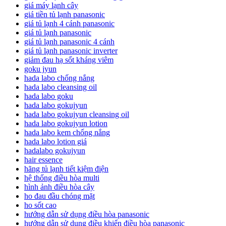
giá máy lạnh cây
giá tiền tủ lạnh panasonic
giá tủ lạnh 4 cánh panasonic
giá tủ lạnh panasonic
giá tủ lạnh panasonic 4 cánh
giá tủ lạnh panasonic inverter
giảm đau hạ sốt kháng viêm
goku jyun
hada labo chống nắng
hada labo cleansing oil
hada labo goku
hada labo gokujyun
hada labo gokujyun cleansing oil
hada labo gokujyun lotion
hada labo kem chống nắng
hada labo lotion giá
hadalabo gokujyun
hair essence
hãng tủ lạnh tiết kiệm điện
hệ thống điều hòa multi
hình ảnh điều hòa cây
ho đau đầu chóng mặt
ho sốt cao
hướng dẫn sử dụng điều hòa panasonic
hướng dẫn sử dụng điều khiển điều hòa panasonic