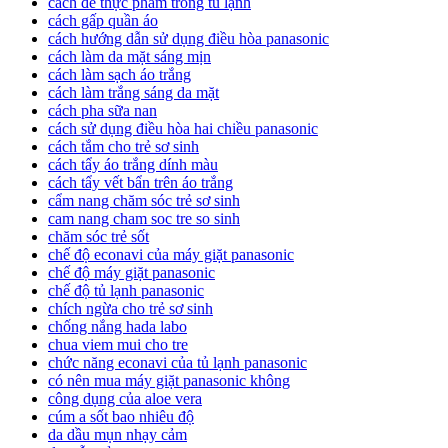
cách để thực phẩm trong tủ lạnh
cách gấp quần áo
cách hướng dẫn sử dụng điều hòa panasonic
cách làm da mặt sáng mịn
cách làm sạch áo trắng
cách làm trắng sáng da mặt
cách pha sữa nan
cách sử dụng điều hòa hai chiều panasonic
cách tắm cho trẻ sơ sinh
cách tẩy áo trắng dính màu
cách tẩy vết bẩn trên áo trắng
cẩm nang chăm sóc trẻ sơ sinh
cam nang cham soc tre so sinh
chăm sóc trẻ sốt
chế độ econavi của máy giặt panasonic
chế độ máy giặt panasonic
chế độ tủ lạnh panasonic
chích ngừa cho trẻ sơ sinh
chống nắng hada labo
chua viem mui cho tre
chức năng econavi của tủ lạnh panasonic
có nên mua máy giặt panasonic không
công dụng của aloe vera
cúm a sốt bao nhiêu độ
da dầu mụn nhạy cảm