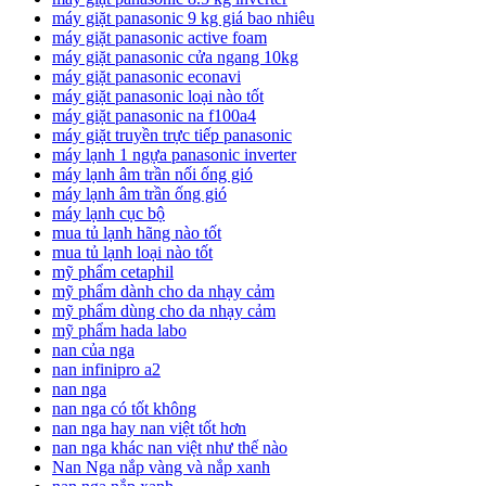
máy giặt panasonic 9 kg giá bao nhiêu
máy giặt panasonic active foam
máy giặt panasonic cửa ngang 10kg
máy giặt panasonic econavi
máy giặt panasonic loại nào tốt
máy giặt panasonic na f100a4
máy giặt truyền trực tiếp panasonic
máy lạnh 1 ngựa panasonic inverter
máy lạnh âm trần nối ống gió
máy lạnh âm trần ống gió
máy lạnh cục bộ
mua tủ lạnh hãng nào tốt
mua tủ lạnh loại nào tốt
mỹ phẩm cetaphil
mỹ phẩm dành cho da nhạy cảm
mỹ phẩm dùng cho da nhạy cảm
mỹ phẩm hada labo
nan của nga
nan infinipro a2
nan nga
nan nga có tốt không
nan nga hay nan việt tốt hơn
nan nga khác nan việt như thế nào
Nan Nga nắp vàng và nắp xanh