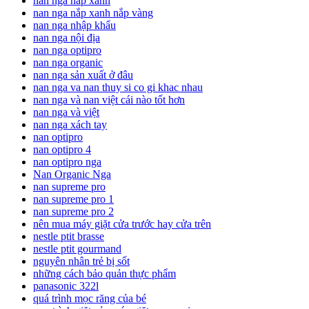
nan nga nắp xanh
nan nga nắp xanh nắp vàng
nan nga nhập khẩu
nan nga nội địa
nan nga optipro
nan nga organic
nan nga sản xuất ở đâu
nan nga va nan thuy si co gi khac nhau
nan nga và nan việt cái nào tốt hơn
nan nga và việt
nan nga xách tay
nan optipro
nan optipro 4
nan optipro nga
Nan Organic Nga
nan supreme pro
nan supreme pro 1
nan supreme pro 2
nên mua máy giặt cửa trước hay cửa trên
nestle ptit brasse
nestle ptit gourmand
nguyên nhân trẻ bị sốt
những cách bảo quản thực phẩm
panasonic 322l
quá trình mọc răng của bé