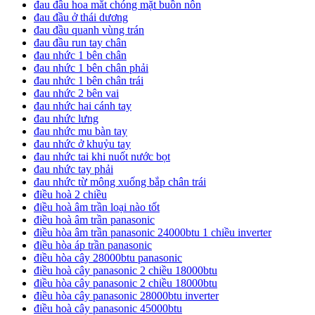
đau đầu hoa mắt chóng mặt buồn nôn
đau đầu ở thái dương
đau đầu quanh vùng trán
đau đầu run tay chân
đau nhức 1 bên chân
đau nhức 1 bên chân phải
đau nhức 1 bên chân trái
đau nhức 2 bên vai
đau nhức hai cánh tay
đau nhức lưng
đau nhức mu bàn tay
đau nhức ở khuỷu tay
đau nhức tai khi nuốt nước bọt
đau nhức tay phải
đau nhức từ mông xuống bắp chân trái
điều hoà 2 chiều
điều hoà âm trần loại nào tốt
điều hoà âm trần panasonic
điều hòa âm trần panasonic 24000btu 1 chiều inverter
điều hòa áp trần panasonic
điều hòa cây 28000btu panasonic
điều hoà cây panasonic 2 chiều 18000btu
điều hòa cây panasonic 2 chiều 18000btu
điều hòa cây panasonic 28000btu inverter
điều hoà cây panasonic 45000btu