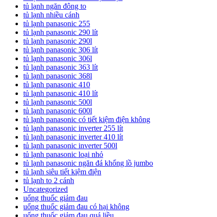
tủ lạnh ngăn đông to
tủ lạnh nhiều cánh
tủ lạnh panasonic 255
tủ lạnh panasonic 290 lít
tủ lạnh panasonic 290l
tủ lạnh panasonic 306 lít
tủ lạnh panasonic 306l
tủ lạnh panasonic 363 lít
tủ lạnh panasonic 368l
tủ lạnh panasonic 410
tủ lạnh panasonic 410 lít
tủ lạnh panasonic 500l
tủ lạnh panasonic 600l
tủ lạnh panasonic có tiết kiệm điện không
tủ lạnh panasonic inverter 255 lít
tủ lạnh panasonic inverter 410 lít
tủ lạnh panasonic inverter 500l
tủ lạnh panasonic loại nhỏ
tủ lạnh panasonic ngăn đá khổng lồ jumbo
tủ lạnh siêu tiết kiệm điện
tủ lạnh to 2 cánh
Uncategorized
uống thuốc giảm đau
uống thuốc giảm đau có hại không
uống thuốc giảm đau quá liều