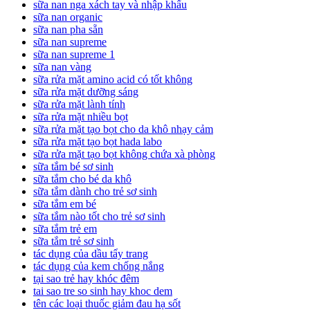
sữa nan nga xách tay và nhập khẩu
sữa nan organic
sữa nan pha sẵn
sữa nan supreme
sữa nan supreme 1
sữa nan vàng
sữa rửa mặt amino acid có tốt không
sữa rửa mặt dưỡng sáng
sữa rửa mặt lành tính
sữa rửa mặt nhiều bọt
sữa rửa mặt tạo bọt cho da khô nhạy cảm
sữa rửa mặt tạo bọt hada labo
sữa rửa mặt tạo bọt không chứa xà phòng
sữa tắm bé sơ sinh
sữa tắm cho bé da khô
sữa tắm dành cho trẻ sơ sinh
sữa tắm em bé
sữa tắm nào tốt cho trẻ sơ sinh
sữa tắm trẻ em
sữa tắm trẻ sơ sinh
tác dụng của dầu tẩy trang
tác dụng của kem chống nắng
tại sao trẻ hay khóc đêm
tai sao tre so sinh hay khoc dem
tên các loại thuốc giảm đau hạ sốt