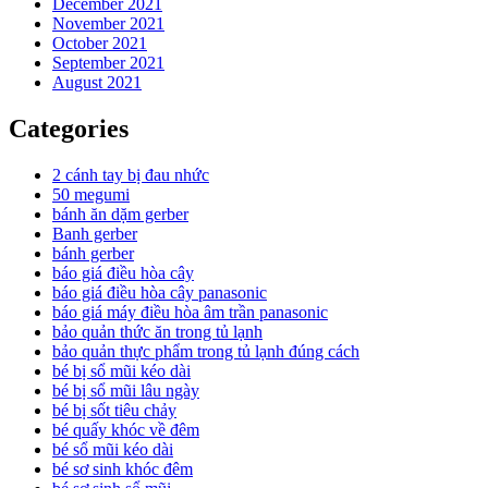
December 2021
November 2021
October 2021
September 2021
August 2021
Categories
2 cánh tay bị đau nhức
50 megumi
bánh ăn dặm gerber
Banh gerber
bánh gerber
báo giá điều hòa cây
báo giá điều hòa cây panasonic
báo giá máy điều hòa âm trần panasonic
bảo quản thức ăn trong tủ lạnh
bảo quản thực phẩm trong tủ lạnh đúng cách
bé bị sổ mũi kéo dài
bé bị sổ mũi lâu ngày
bé bị sốt tiêu chảy
bé quấy khóc về đêm
bé sổ mũi kéo dài
bé sơ sinh khóc đêm