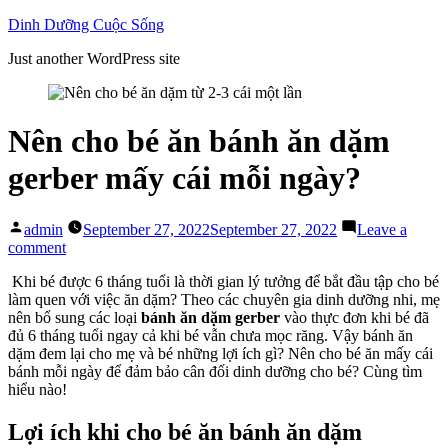
Skip
Dinh Dưỡng Cuộc Sống
to
Just another WordPress site
content
Nên cho bé ăn bánh ăn dặm
gerber mấy cái mỗi ngày?
Posted
admin
September 27, 2022
September 27, 2022
Leave a
by
on
comment
Nên
Khi bé được 6 tháng tuổi là thời gian lý tưởng để bắt đầu tập cho bé
cho
làm quen với việc ăn dặm? Theo các chuyên gia dinh dưỡng nhi, mẹ
bé
nên bổ sung các loại
bánh ăn dặm gerber
vào thực đơn khi bé đã
ăn
đủ 6 tháng tuổi ngay cả khi bé vẫn chưa mọc răng. Vậy bánh ăn
bánh
dặm đem lại cho mẹ và bé những lợi ích gì? Nên cho bé ăn mấy cái
ăn
bánh mỗi ngày để đảm bảo cân đối dinh dưỡng cho bé? Cùng tìm
dặm
hiểu nào!
gerber
mấy
cái
Lợi ích khi cho bé ăn bánh ăn dặm
mỗi