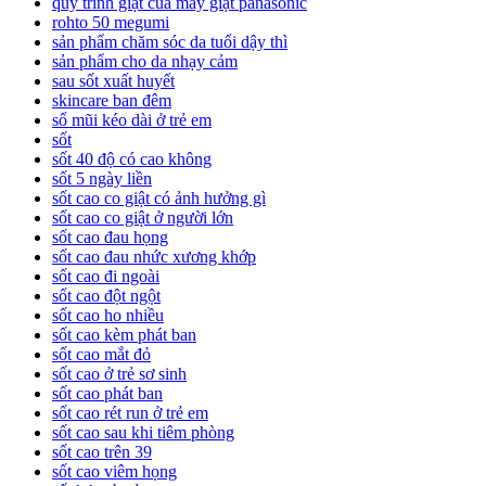
quy trình giặt của máy giặt panasonic
rohto 50 megumi
sản phẩm chăm sóc da tuổi dậy thì
sản phẩm cho da nhạy cảm
sau sốt xuất huyết
skincare ban đêm
sổ mũi kéo dài ở trẻ em
sốt
sốt 40 độ có cao không
sốt 5 ngày liền
sốt cao co giật có ảnh hưởng gì
sốt cao co giật ở người lớn
sốt cao đau họng
sốt cao đau nhức xương khớp
sốt cao đi ngoài
sốt cao đột ngột
sốt cao ho nhiều
sốt cao kèm phát ban
sốt cao mắt đỏ
sốt cao ở trẻ sơ sinh
sốt cao phát ban
sốt cao rét run ở trẻ em
sốt cao sau khi tiêm phòng
sốt cao trên 39
sốt cao viêm họng