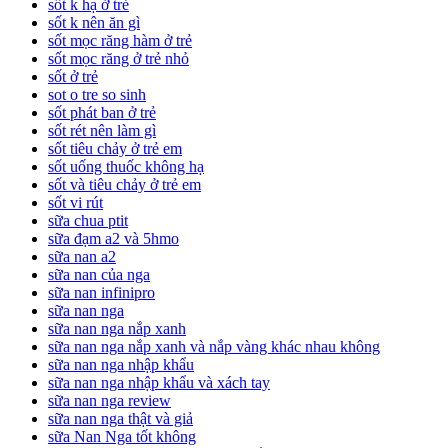
sốt k hạ ở trẻ
sốt k nên ăn gì
sốt mọc răng hàm ở trẻ
sốt mọc răng ở trẻ nhỏ
sốt ở trẻ
sot o tre so sinh
sốt phát ban ở trẻ
sốt rét nên làm gì
sốt tiêu chảy ở trẻ em
sốt uống thuốc không hạ
sốt và tiêu chảy ở trẻ em
sốt vi rút
sữa chua ptit
sữa đạm a2 và 5hmo
sữa nan a2
sữa nan của nga
sữa nan infinipro
sữa nan nga
sữa nan nga nắp xanh
sữa nan nga nắp xanh và nắp vàng khác nhau không
sữa nan nga nhập khẩu
sữa nan nga nhập khẩu và xách tay
sữa nan nga review
sữa nan nga thật và giả
sữa Nan Nga tốt không