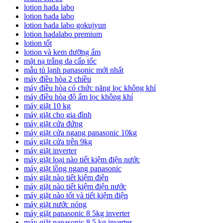
lotion hada labo
lotion hada labo
lotion hada labo gokujyun
lotion hadalabo premium
lotion tốt
lotion và kem dưỡng ẩm
mặt nạ trắng da cấp tốc
mẫu tủ lạnh panasonic mới nhất
máy điều hòa 2 chiều
máy điều hòa có chức năng lọc không khí
máy điều hòa độ ẩm lọc không khí
máy giặt 10 kg
máy giặt cho gia đình
máy giặt cửa đứng
máy giặt cửa ngang panasonic 10kg
máy giặt cửa trên 9kg
máy giặt inverter
máy giặt loại nào tiết kiệm điện nước
máy giặt lồng ngang panasonic
máy giặt nào tiết kiệm điện
máy giặt nào tiết kiệm điện nước
máy giặt nào tốt và tiết kiệm điện
máy giặt nước nóng
máy giặt panasonic 8 5kg inverter
máy giặt panasonic 8.5 kg inverter