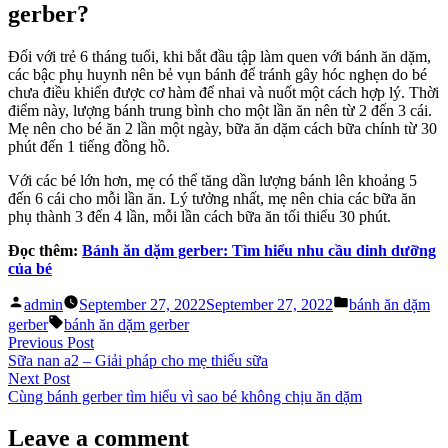
gerber?
Đối với trẻ 6 tháng tuổi, khi bắt đầu tập làm quen với bánh ăn dặm,
các bậc phụ huynh nên bẻ vụn bánh để tránh gây hóc nghẹn do bé
chưa điều khiển được cơ hàm để nhai và nuốt một cách hợp lý. Thời
điểm này, lượng bánh trung bình cho một lần ăn nên từ 2 đến 3 cái.
Mẹ nên cho bé ăn 2 lần một ngày, bữa ăn dặm cách bữa chính từ 30
phút đến 1 tiếng đồng hồ.
Với các bé lớn hơn, mẹ có thể tăng dần lượng bánh lên khoảng 5
đến 6 cái cho mỗi lần ăn. Lý tưởng nhất, mẹ nên chia các bữa ăn
phụ thành 3 đến 4 lần, mỗi lần cách bữa ăn tối thiểu 30 phút.
Đọc thêm:
Bánh ăn dặm gerber: Tìm hiểu nhu cầu dinh dưỡng
của bé
Posted
Posted
admin
September 27, 2022
September 27, 2022
bánh ăn dặm
by
in
Tags:
gerber
bánh ăn dặm gerber
Post
Previous
Previous Post
post:
Sữa nan a2 – Giải pháp cho mẹ thiếu sữa
navigation
Next
Next Post
post:
Cùng bánh gerber tìm hiểu vì sao bé không chịu ăn dặm
Leave a comment