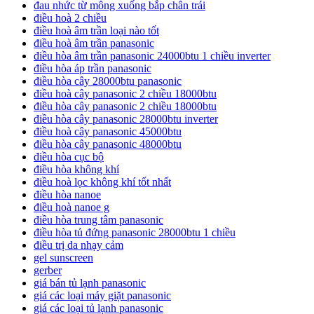
đau nhức từ mông xuống bắp chân trái
điều hoà 2 chiều
điều hoà âm trần loại nào tốt
điều hoà âm trần panasonic
điều hòa âm trần panasonic 24000btu 1 chiều inverter
điều hòa áp trần panasonic
điều hòa cây 28000btu panasonic
điều hoà cây panasonic 2 chiều 18000btu
điều hòa cây panasonic 2 chiều 18000btu
điều hòa cây panasonic 28000btu inverter
điều hoà cây panasonic 45000btu
điều hòa cây panasonic 48000btu
điều hòa cục bộ
điều hòa không khí
điều hoà lọc không khí tốt nhất
điều hòa nanoe
điều hoà nanoe g
điều hòa trung tâm panasonic
điều hòa tủ đứng panasonic 28000btu 1 chiều
điều trị da nhạy cảm
gel sunscreen
gerber
giá bán tủ lạnh panasonic
giá các loại máy giặt panasonic
giá các loại tủ lạnh panasonic