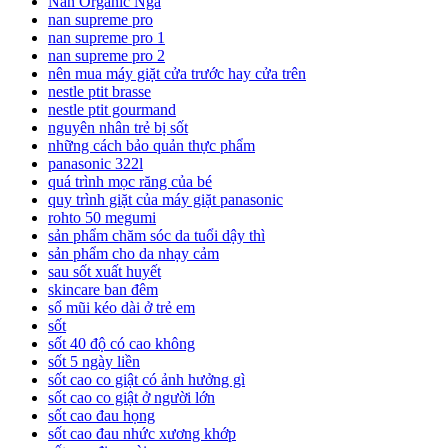
Nan Organic Nga
nan supreme pro
nan supreme pro 1
nan supreme pro 2
nên mua máy giặt cửa trước hay cửa trên
nestle ptit brasse
nestle ptit gourmand
nguyên nhân trẻ bị sốt
những cách bảo quản thực phẩm
panasonic 322l
quá trình mọc răng của bé
quy trình giặt của máy giặt panasonic
rohto 50 megumi
sản phẩm chăm sóc da tuổi dậy thì
sản phẩm cho da nhạy cảm
sau sốt xuất huyết
skincare ban đêm
sổ mũi kéo dài ở trẻ em
sốt
sốt 40 độ có cao không
sốt 5 ngày liền
sốt cao co giật có ảnh hưởng gì
sốt cao co giật ở người lớn
sốt cao đau họng
sốt cao đau nhức xương khớp