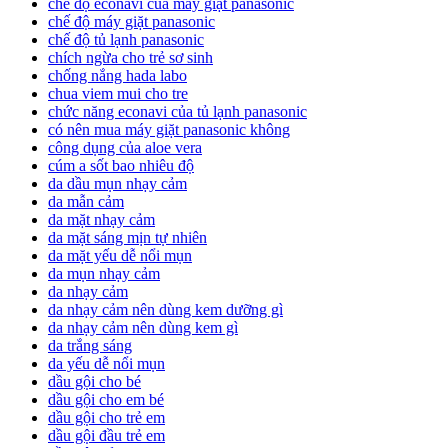
chế độ econavi của máy giặt panasonic
chế độ máy giặt panasonic
chế độ tủ lạnh panasonic
chích ngừa cho trẻ sơ sinh
chống nắng hada labo
chua viem mui cho tre
chức năng econavi của tủ lạnh panasonic
có nên mua máy giặt panasonic không
công dụng của aloe vera
cúm a sốt bao nhiêu độ
da dầu mụn nhạy cảm
da mẫn cảm
da mặt nhạy cảm
da mặt sáng mịn tự nhiên
da mặt yếu dễ nổi mụn
da mụn nhạy cảm
da nhạy cảm
da nhạy cảm nên dùng kem dưỡng gì
da nhạy cảm nên dùng kem gì
da trắng sáng
da yếu dễ nổi mụn
dầu gội cho bé
dầu gội cho em bé
dầu gội cho trẻ em
dầu gội đầu trẻ em