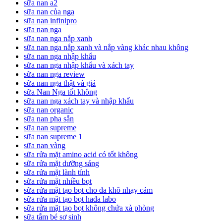
sữa nan a2
sữa nan của nga
sữa nan infinipro
sữa nan nga
sữa nan nga nắp xanh
sữa nan nga nắp xanh và nắp vàng khác nhau không
sữa nan nga nhập khẩu
sữa nan nga nhập khẩu và xách tay
sữa nan nga review
sữa nan nga thật và giả
sữa Nan Nga tốt không
sữa nan nga xách tay và nhập khẩu
sữa nan organic
sữa nan pha sẵn
sữa nan supreme
sữa nan supreme 1
sữa nan vàng
sữa rửa mặt amino acid có tốt không
sữa rửa mặt dưỡng sáng
sữa rửa mặt lành tính
sữa rửa mặt nhiều bọt
sữa rửa mặt tạo bọt cho da khô nhạy cảm
sữa rửa mặt tạo bọt hada labo
sữa rửa mặt tạo bọt không chứa xà phòng
sữa tắm bé sơ sinh