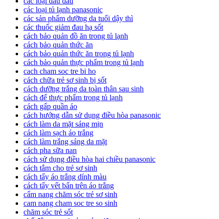
các loại đau đầu
các loại tủ lạnh panasonic
các sản phẩm dưỡng da tuổi dậy thì
các thuốc giảm đau hạ sốt
cách bảo quản đồ ăn trong tủ lạnh
cách bảo quản thức ăn
cách bảo quản thức ăn trong tủ lạnh
cách bảo quản thực phẩm trong tủ lạnh
cach cham soc tre bi ho
cách chữa trẻ sơ sinh bị sốt
cách dưỡng trắng da toàn thân sau sinh
cách để thực phẩm trong tủ lạnh
cách gấp quần áo
cách hướng dẫn sử dụng điều hòa panasonic
cách làm da mặt sáng mịn
cách làm sạch áo trắng
cách làm trắng sáng da mặt
cách pha sữa nan
cách sử dụng điều hòa hai chiều panasonic
cách tắm cho trẻ sơ sinh
cách tẩy áo trắng dính màu
cách tẩy vết bẩn trên áo trắng
cẩm nang chăm sóc trẻ sơ sinh
cam nang cham soc tre so sinh
chăm sóc trẻ sốt