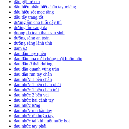
dầu gội trẻ em
dấu hiệu nhận biết chân tay miệng
dấu hiệu sốt mọc răng
dầu tẩy trang tốt
dưỡng ẩm cho tuổi dậy thì
dưỡng ẩm sáng da
duong da toan than sau sinh
dưỡng sáng an toàn
dưỡng sáng lành tính
đạm a2
đau đầu hay quên
đau đầu hoa mắt chóng mặt buồn nôn
đau đầu ở thái dương
đau đầu quanh vùng trán
đau đầu run tay chân
đau nhức 1 bên chân
đau nhức 1 bên chân phải
đau nhức 1 bên chân trái
đau nhức 2 bên vai
đau nhức hai cánh tay
đau nhức lưng
đau nhức mu bàn tay
đau nhức ở khuỷu tay
đau nhức tai khi nuốt nước bọt
đau nhức tay phải