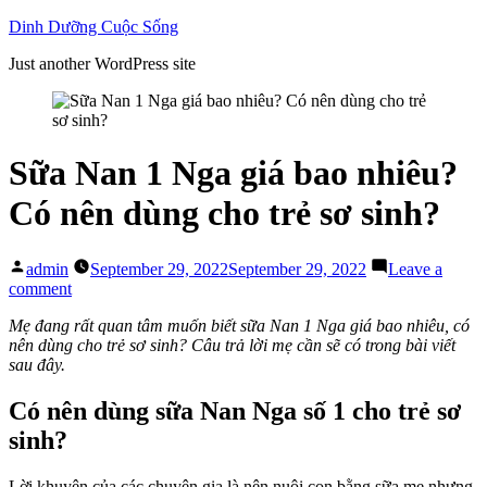
Skip
Dinh Dưỡng Cuộc Sống
to
Just another WordPress site
content
Sữa Nan 1 Nga giá bao nhiêu?
Có nên dùng cho trẻ sơ sinh?
Posted
admin
September 29, 2022
September 29, 2022
Leave a
by
on
comment
Sữa
Mẹ đang rất quan tâm muốn biết sữa Nan 1 Nga giá bao nhiêu, có
Nan
nên dùng cho trẻ sơ sinh? Câu trả lời mẹ cần sẽ có trong bài viết
1
sau đây.
Nga
giá
bao
Có nên dùng sữa Nan Nga số 1 cho trẻ sơ
nhiêu?
sinh?
Có
nên
dùng
Lời khuyên của các chuyên gia là nên nuôi con bằng sữa mẹ nhưng