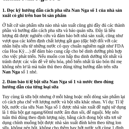
1. Đọc kỹ hướng dẫn cách pha sữa Nan Nga số 1 của nhà sản
xuất có ghi trên bao bì sản phẩm
Ở bất cứ sản phẩm sữa nào nhà sản xuất cũng ghi đầy đủ các thành
phần và hướng dẫn cách pha sữa và bảo quản sữa. Đây là liều
lượng đã được nghiên cứu và đảm bảo bởi nhà sản xuất, cũng như
vượt qua các kiểm định chất lượng gắt gao (đặc biệt đối với các
nhãn hiệu sữa từ những nước có quy chuẩn nghiêm ngặt như FDA
của Hoa Kỳ…) để đảm bảo cung cấp cho bé dinh dưỡng phù hợp
cho việc phát triển. Nếu muốn con hấp thu dinh dưỡng tốt nhất và
tránh được các vấn đề về tiêu hóa, phổ biến nhất là táo bón thì mẹ
không nên lơ là mà tuân thủ theo đúng từng hướng dẫn trên sữa
Nan Nga
số 1
nhé.
2. Đảm bảo tỉ lệ bột sữa Nan Nga số 1 và nước theo đúng
hướng dẫn của từng loại sữa
Tuy cùng là sữa bột nhưng ở mỗi hãng hoặc mỗi dòng sản phẩm lại
có cách pha chế với lượng nước và bột sữa khác nhau. Ví dụ: Tỉ lệ
bột, nước của sữa Nan Nga số 1 được nhà sản xuất đề nghị sử dụng
là 1 thìa bột gạt ngang/60ml nước ấm đun sôi, để nguội. Mẹ nên
tuân thủ đúng theo định lượng này, bằng cách đong bột sữa tơi sử
dụng chính muỗng bột được nhà sản xuất đính kèm theo từng lon
sữa, không nén bột, không cho thêm hay bớt nước với cùng 1 định