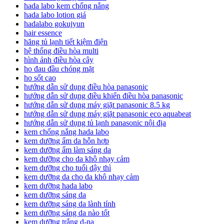
hada labo kem chống nắng
hada labo lotion giá
hadalabo gokujyun
hair essence
hãng tủ lạnh tiết kiệm điện
hệ thống điều hòa multi
hình ảnh điều hòa cây
ho đau đầu chóng mặt
ho sốt cao
hướng dẫn sử dụng điều hòa panasonic
hướng dẫn sử dụng điều khiển điều hòa panasonic
hướng dẫn sử dụng máy giặt panasonic 8.5 kg
hướng dẫn sử dụng máy giặt panasonic eco aquabeat
hướng dẫn sử dụng tủ lạnh panasonic nội địa
kem chống nắng hada labo
kem dưỡng ẩm da hỗn hợp
kem dưỡng ẩm làm sáng da
kem dưỡng cho da khô nhạy cảm
kem dưỡng cho tuổi dậy thì
kem dưỡng da cho da khô nhạy cảm
kem dưỡng hada labo
kem dưỡng sáng da
kem dưỡng sáng da lành tính
kem dưỡng sáng da nào tốt
kem dưỡng trắng d-na