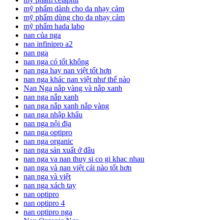
mỹ phẩm dành cho da nhạy cảm
mỹ phẩm dùng cho da nhạy cảm
mỹ phẩm hada labo
nan của nga
nan infinipro a2
nan nga
nan nga có tốt không
nan nga hay nan việt tốt hơn
nan nga khác nan việt như thế nào
Nan Nga nắp vàng và nắp xanh
nan nga nắp xanh
nan nga nắp xanh nắp vàng
nan nga nhập khẩu
nan nga nội địa
nan nga optipro
nan nga organic
nan nga sản xuất ở đâu
nan nga va nan thuy si co gi khac nhau
nan nga và nan việt cái nào tốt hơn
nan nga và việt
nan nga xách tay
nan optipro
nan optipro 4
nan optipro nga