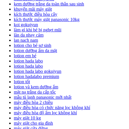
kem dưỡng trắng da toàn thân sau sinh
khuyến mãi máy giặt
kích thước điều hòa cây
kích thước máy giặt panasonic 10kg
koi gokujyun
làm gì khi bé bị nghẹt mũi
làn da nhạy cảm
lan nach nam
lotion cho bé sơ sinh
lotion dưỡng ẩm da mặt
lotion em bé
lotion hada labo
lotion hada labo
lotion hada labo gokujyun
lotion hadalabo premium
lotion tốt
lotion và kem dưỡng ẩm
mặt nạ trắng da cấp tốc
mẫu tủ lạnh panasonic mới nhất
máy điều hòa 2 chiều
máy điều hòa có chức năng lọc không khí
máy điều hòa độ ẩm lọc không khí
máy giặt 10 kg
máy giặt cho gia đình
máy giặt cửa đứng