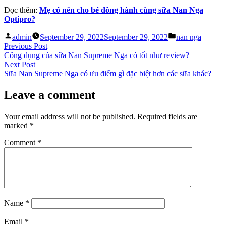
Đọc thêm:
Mẹ có nên cho bé đồng hành cùng sữa Nan Nga
Optipro?
Posted
Posted
admin
September 29, 2022
September 29, 2022
nan nga
by
in
Post
Previous
Previous Post
post:
Công dụng của sữa Nan Supreme Nga có tốt như review?
navigation
Next
Next Post
post:
Sữa Nan Supreme Nga có ưu điểm gì đặc biệt hơn các sữa khác?
Leave a comment
Your email address will not be published.
Required fields are
marked
*
Comment
*
Name
*
Email
*