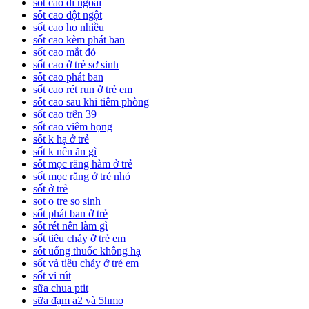
sốt cao đi ngoài
sốt cao đột ngột
sốt cao ho nhiều
sốt cao kèm phát ban
sốt cao mắt đỏ
sốt cao ở trẻ sơ sinh
sốt cao phát ban
sốt cao rét run ở trẻ em
sốt cao sau khi tiêm phòng
sốt cao trên 39
sốt cao viêm họng
sốt k hạ ở trẻ
sốt k nên ăn gì
sốt mọc răng hàm ở trẻ
sốt mọc răng ở trẻ nhỏ
sốt ở trẻ
sot o tre so sinh
sốt phát ban ở trẻ
sốt rét nên làm gì
sốt tiêu chảy ở trẻ em
sốt uống thuốc không hạ
sốt và tiêu chảy ở trẻ em
sốt vi rút
sữa chua ptit
sữa đạm a2 và 5hmo