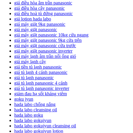
giá điều hòa âm trần panasonic
giá điều hòa cây panasonic
giá điều hoà tủ đứng panasonic
giá lotion hada labo
giá máy giặt 9kg panasonic
giá máy giặt panasonic
giá máy giặt panasonic 10kg cửa ngang
giá máy giặt panasonic 9kg cửa trên
giá máy giặt panasonic cửa trước
giá máy giặt panasonic inverter
giá máy lạnh âm trần nối ống gió
giá máy lạnh cây
giá tiền tủ lạnh panasonic
giá tủ lạnh 4 cánh panasonic
giá tủ lạnh panasonic
giá tủ lạnh panasonic 4 cánh
giá tủ lạnh panasonic inverter
giảm đau hạ sốt kháng viêm
goku jyun
hada labo chống nắng
hada labo cleansing oil
hada labo goku
hada labo gokujyun
hada labo gokujyun cleansing oil
hada labo gokujyun lotion