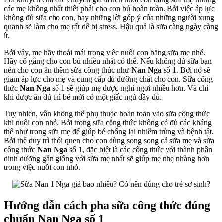
cho
các mẹ không nhất thiết phải cho con bú hoàn toàn. Bởi việc áp lực
trẻ
không đủ sữa cho con, hay những lời góp ý của những người xung
sơ
quanh sẽ làm cho mẹ rất dễ bị stress. Hậu quả là sữa càng ngày càng
sinh?
ít.
Bởi vậy, mẹ hãy thoải mái trong việc nuôi con bằng sữa mẹ nhé.
Hãy cố gắng cho con bú nhiều nhất có thể. Nếu không đủ sữa bạn
nên cho con ăn thêm sữa công thức như
Nan Nga
số 1. Bởi nó sẽ
giảm áp lực cho mẹ và cung cấp đủ dưỡng chất cho con. Sữa công
thức
Nan Nga
số 1 sẽ giúp mẹ được nghỉ ngơi nhiều hơn. Và chỉ
khi được ăn đủ thì bé mới có một giấc ngủ đầy đủ.
Tuy nhiên, vẫn không thể phụ thuộc hoàn toàn vào sữa công thức
khi nuôi con nhỏ. Bởi trong sữa công thức không có đủ các kháng
thể như trong sữa mẹ để giúp bé chống lại nhiễm trùng và bệnh tật.
Bởi thế duy trì thói quen cho con dùng song song cả sữa mẹ và sữa
công thức
Nan Nga
số 1, đặc biệt là các công thức với thành phần
dinh dưỡng gần giống với sữa mẹ nhất sẽ giúp mẹ nhẹ nhàng hơn
trong việc nuôi con nhỏ.
Hướng dẫn cách pha sữa công thức đúng
chuẩn Nan Nga số 1