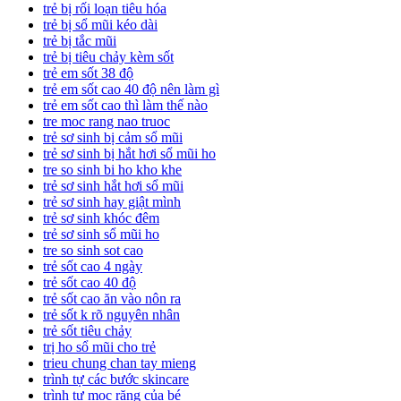
trẻ bị rối loạn tiêu hóa
trẻ bị sổ mũi kéo dài
trẻ bị tắc mũi
trẻ bị tiêu chảy kèm sốt
trẻ em sốt 38 độ
trẻ em sốt cao 40 độ nên làm gì
trẻ em sốt cao thì làm thế nào
tre moc rang nao truoc
trẻ sơ sinh bị cảm sổ mũi
trẻ sơ sinh bị hắt hơi sổ mũi ho
tre so sinh bi ho kho khe
trẻ sơ sinh hắt hơi sổ mũi
trẻ sơ sinh hay giật mình
trẻ sơ sinh khóc đêm
trẻ sơ sinh sổ mũi ho
tre so sinh sot cao
trẻ sốt cao 4 ngày
trẻ sốt cao 40 độ
trẻ sốt cao ăn vào nôn ra
trẻ sốt k rõ nguyên nhân
trẻ sốt tiêu chảy
trị ho sổ mũi cho trẻ
trieu chung chan tay mieng
trình tự các bước skincare
trình tự mọc răng của bé