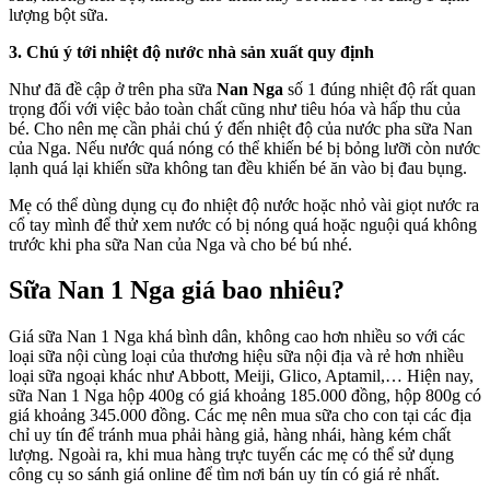
lượng bột sữa.
3. Chú ý tới nhiệt độ nước nhà sản xuất quy định
Như đã đề cập ở trên pha sữa
Nan Nga
số 1
đúng nhiệt độ rất quan
trọng đối với việc bảo toàn chất cũng như tiêu hóa và hấp thu của
bé. Cho nên mẹ cần phải chú ý đến nhiệt độ của nước pha sữa Nan
của Nga. Nếu nước quá nóng có thể khiến bé bị bỏng lưỡi còn nước
lạnh quá lại khiến sữa không tan đều khiến bé ăn vào bị đau bụng.
Mẹ có thể dùng dụng cụ đo nhiệt độ nước hoặc nhỏ vài giọt nước ra
cổ tay mình để thử xem nước có bị nóng quá hoặc nguội quá không
trước khi pha sữa Nan của Nga và cho bé bú nhé.
Sữa Nan 1 Nga giá bao nhiêu?
Giá sữa Nan 1 Nga khá bình dân, không cao hơn nhiều so với các
loại sữa nội cùng loại của thương hiệu sữa nội địa và rẻ hơn nhiều
loại sữa ngoại khác như Abbott, Meiji, Glico, Aptamil,… Hiện nay,
sữa Nan 1 Nga hộp 400g có giá khoảng 185.000 đồng, hộp 800g có
giá khoảng 345.000 đồng. Các mẹ nên mua sữa cho con tại các địa
chỉ uy tín để tránh mua phải hàng giả, hàng nhái, hàng kém chất
lượng. Ngoài ra, khi mua hàng trực tuyến các mẹ có thể sử dụng
công cụ so sánh giá online để tìm nơi bán uy tín có giá rẻ nhất.