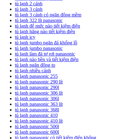
tủ lạnh 2 cánh
tủ lạnh 3 cánh
tủ lạnh 3 cánh có ngăn đông mềm
tủ lạnh 322 lít panasonic
tủ lạnh để mức nào tiết kiệm điện
tủ lạnh hãng nào tiết kiệm điện
tủ lạnh icy
tủ lạnh jumbo ngăn đá khổng lồ
tủ lạnh jumbo panasonic
tủ lạnh làm đá tự rơi panasonic
tủ lạnh nào bền và tiết kiệm điện
tủ lạnh ngăn đông to
tủ lạnh nhiều cánh
tủ lạnh panasonic 255
tủ lạnh panasonic 290 lít
tủ lạnh panasonic 290l
tủ lạnh panasonic 306 lít
tủ lạnh panasonic 306l
tủ lạnh panasonic 363 lít
tủ lạnh panasonic 368l
tủ lạnh panasonic 410
tủ lạnh panasonic 410 lít
tủ lạnh panasonic 500l
tủ lạnh panasonic 600l
tủ lạnh panasonic có tiết kiệm điện không