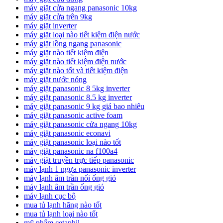
máy giặt cửa ngang panasonic 10kg
máy giặt cửa trên 9kg
máy giặt inverter
máy giặt loại nào tiết kiệm điện nước
máy giặt lồng ngang panasonic
máy giặt nào tiết kiệm điện
máy giặt nào tiết kiệm điện nước
máy giặt nào tốt và tiết kiệm điện
máy giặt nước nóng
máy giặt panasonic 8 5kg inverter
máy giặt panasonic 8.5 kg inverter
máy giặt panasonic 9 kg giá bao nhiêu
máy giặt panasonic active foam
máy giặt panasonic cửa ngang 10kg
máy giặt panasonic econavi
máy giặt panasonic loại nào tốt
máy giặt panasonic na f100a4
máy giặt truyền trực tiếp panasonic
máy lạnh 1 ngựa panasonic inverter
máy lạnh âm trần nối ống gió
máy lạnh âm trần ống gió
máy lạnh cục bộ
mua tủ lạnh hãng nào tốt
mua tủ lạnh loại nào tốt
mỹ phẩm cetaphil