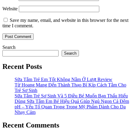
Website
Save my name, email, and website in this browser for the next
time I comment.
Search
Search
Recent Posts
Sữa Tắm Trẻ Em Tốt Không Nằm Ở Lượt Review
Từ Hoang Mang Đến Thành Thạo Bí Kíp Cách Tắm Cho
Trẻ Sơ Sinh
Sữa Tắm Trẻ Sơ Sinh Và 5 Điều Bé Muốn Bạn Thấu Hiểu
Dùng Sữa Tắm Em Bé Hiệu Quả Giúp Ngủ Ngon Cả Đêm
pH – Yếu Tố Quan Trọng Trong Mỹ Phẩm Dành Cho Da
Nhạy Cảm
Recent Comments