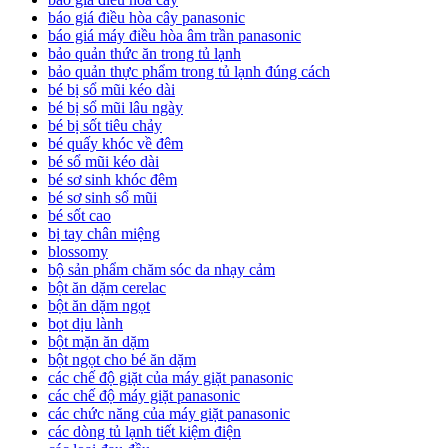
báo giá điều hòa cây panasonic
báo giá máy điều hòa âm trần panasonic
bảo quản thức ăn trong tủ lạnh
bảo quản thực phẩm trong tủ lạnh đúng cách
bé bị sổ mũi kéo dài
bé bị sổ mũi lâu ngày
bé bị sốt tiêu chảy
bé quấy khóc về đêm
bé sổ mũi kéo dài
bé sơ sinh khóc đêm
bé sơ sinh sổ mũi
bé sốt cao
bị tay chân miệng
blossomy
bộ sản phẩm chăm sóc da nhạy cảm
bột ăn dặm cerelac
bột ăn dặm ngọt
bọt dịu lành
bột mặn ăn dặm
bột ngọt cho bé ăn dặm
các chế độ giặt của máy giặt panasonic
các chế độ máy giặt panasonic
các chức năng của máy giặt panasonic
các dòng tủ lạnh tiết kiệm điện