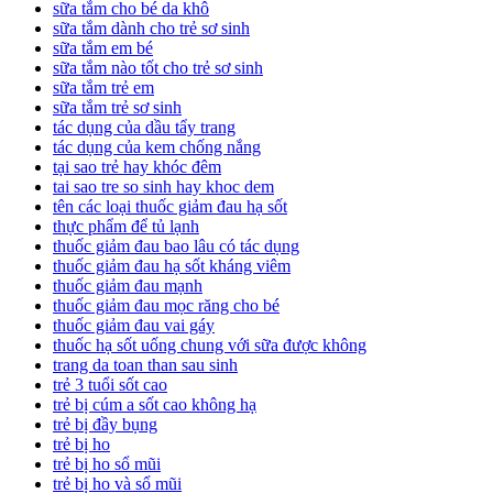
sữa tắm cho bé da khô
sữa tắm dành cho trẻ sơ sinh
sữa tắm em bé
sữa tắm nào tốt cho trẻ sơ sinh
sữa tắm trẻ em
sữa tắm trẻ sơ sinh
tác dụng của dầu tẩy trang
tác dụng của kem chống nắng
tại sao trẻ hay khóc đêm
tai sao tre so sinh hay khoc dem
tên các loại thuốc giảm đau hạ sốt
thực phẩm để tủ lạnh
thuốc giảm đau bao lâu có tác dụng
thuốc giảm đau hạ sốt kháng viêm
thuốc giảm đau mạnh
thuốc giảm đau mọc răng cho bé
thuốc giảm đau vai gáy
thuốc hạ sốt uống chung với sữa được không
trang da toan than sau sinh
trẻ 3 tuổi sốt cao
trẻ bị cúm a sốt cao không hạ
trẻ bị đầy bụng
trẻ bị ho
trẻ bị ho sổ mũi
trẻ bị ho và sổ mũi