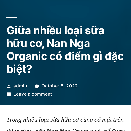
Giữa nhiều loại sữa
hữu cơ, Nan Nga
Organic có điểm gì đặc
biệt?
Posted
admin
October 5, 2022
by
on
Leave a comment
Giữa
nhiều
Trong nhiều loại sữa hữu cơ cùng có mặt trên
loại
sữa