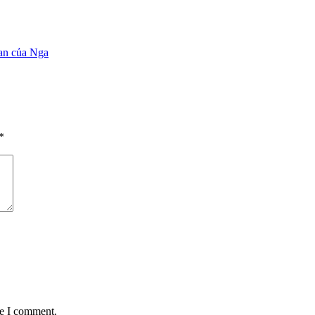
Nan của Nga
*
me I comment.