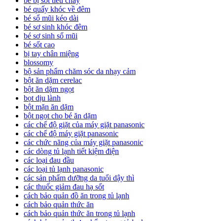
bé bị sốt tiêu chảy
bé quấy khóc về đêm
bé sổ mũi kéo dài
bé sơ sinh khóc đêm
bé sơ sinh sổ mũi
bé sốt cao
bị tay chân miệng
blossomy
bộ sản phẩm chăm sóc da nhạy cảm
bột ăn dặm cerelac
bột ăn dặm ngọt
bọt dịu lành
bột mặn ăn dặm
bột ngọt cho bé ăn dặm
các chế độ giặt của máy giặt panasonic
các chế độ máy giặt panasonic
các chức năng của máy giặt panasonic
các dòng tủ lạnh tiết kiệm điện
các loại đau đầu
các loại tủ lạnh panasonic
các sản phẩm dưỡng da tuổi dậy thì
các thuốc giảm đau hạ sốt
cách bảo quản đồ ăn trong tủ lạnh
cách bảo quản thức ăn
cách bảo quản thức ăn trong tủ lạnh