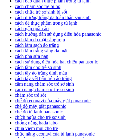
cách bảo quản thực phẩm trong tủ lạnh
cach cham soc tre bi ho
cách chữa trẻ sơ sinh bị sốt
cách dưỡng trắng da toàn thân sau sinh
cách để thực phẩm trong tủ lạnh
cách gấp quần áo
cách hướng dẫn sử dụng điều hòa panasonic
cách làm da mặt sáng mịn
cách làm sạch áo trắng
cách làm trắng sáng da mặt
cách pha sữa nan
cách sử dụng điều hòa hai chiều panasonic
cách tắm cho trẻ sơ sinh
cách tẩy áo trắng dính màu
cách tẩy vết bẩn trên áo trắng
cẩm nang chăm sóc trẻ sơ sinh
cam nang cham soc tre so sinh
chăm sóc trẻ sốt
chế độ econavi của máy giặt panasonic
chế độ máy giặt panasonic
chế độ tủ lạnh panasonic
chích ngừa cho trẻ sơ sinh
chống nắng hada labo
chua viem mui cho tre
chức năng econavi của tủ lạnh panasonic