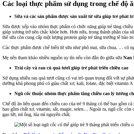
Các loại thực phẩm sử dụng trong chế độ ăn
Sữa và các sản phẩm được sản xuất từ sữa giúp trẻ phát tr
Sữa được xếp vào nhóm thực phẩm có chức năng giúp trẻ tăng chiều c
giúp xương trở nên chắc khỏe hơn. Hơn nữa, trong thành phần của sữ
thế sữa còn cung cấp một lượng protein giúp trẻ tăng trưởng tế bào t
Các thực phẩm được chế biến từ sữa như phô mai, sữa chua, … có nguồn
Mẹ nên tham khảo nhiều nguồn uy tín nếu còn đắn đo giữa sữa
Nan
Trái cây và rau củ quả tươi giúp trẻ phát triển chiều cao
Sử dụng nhiều rau quả tươi cũng có vai trò quan trọng đối với sự phá
dưỡng khá phong phú có giàu chất xơ, kali, folate, đặc biệt vitamin A 
Ngũ cốc thuộc nhóm thực phẩm tăng chiều cao lý tưởng ch
Chế độ ăn liên quan đến chiều cao của trẻ 9 tháng có thể bao gồm 
bao gồm chất xơ, vitamin, sắt, magie, selen… Ngoài ra, ngũ cốc còn c
gạo lứt, mì ống, lúa mì nguyên chất.