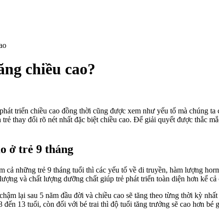
tăng chiều cao?
át triển chiều cao đồng thời cũng được xem như yếu tố mà chúng ta có 
 trẻ thay đổi rõ nét nhất đặc biệt chiều cao. Để giải quyết được thắc mắ
o ở trẻ 9 tháng
ồm cả những trẻ 9 tháng tuổi thì các yếu tố về di truyền, hàm lượng h
lượng và chất lượng dưỡng chất giúp trẻ phát triển toàn diện hơn kể cả 
m lại sau 5 năm đầu đời và chiều cao sẽ tăng theo từng thời kỳ nhất địn
8 đến 13 tuổi, còn đối với bé trai thì độ tuổi tăng trưởng sẽ cao hơn bé