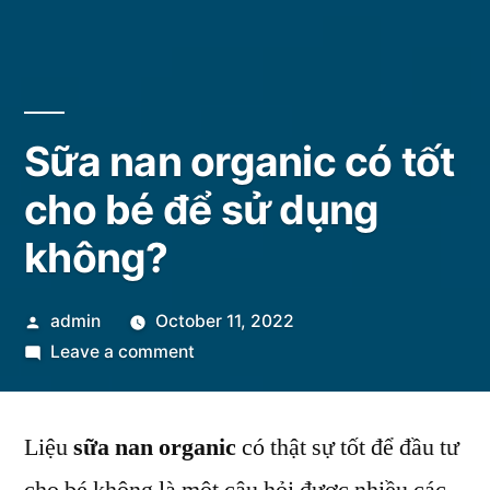
Sữa nan organic có tốt
cho bé để sử dụng
không?
Posted
admin
October 11, 2022
by
on
Leave a comment
Sữa
nan
Liệu
sữa nan organic
organic
có thật sự tốt để đầu tư
có