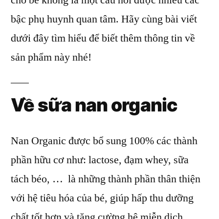
cho bé không là một câu hỏi được nhiều các
tốt
bậc phụ huynh quan tâm. Hãy cùng bài viết
cho
bé
dưới đây tìm hiểu để biết thêm thông tin về
để
sản phẩm này nhé!
sử
dụng
không?
Về sữa nan organic
Nan Organic được bổ sung 100% các thành
phần hữu cơ như: lactose, đạm whey, sữa
tách béo, … là những thành phần thân thiện
với hệ tiêu hóa của bé, giúp hấp thu dưỡng
chất tốt hơn và tăng cường hệ miễn dịch…