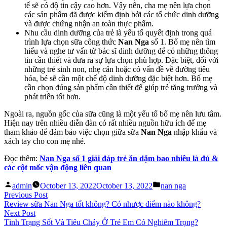
tế sẽ có độ tin cậy cao hơn. Vậy nên, cha mẹ nên lựa chọn
các sản phẩm đã được kiểm định bởi các tổ chức dinh dưỡng
và được chứng nhận an toàn thực phẩm.
Nhu cầu dinh dưỡng của trẻ là yếu tố quyết định trong quá
trình lựa chọn sữa công thức
Nan Nga
số 1. Bố mẹ nên tìm
hiểu và nghe tư vấn từ bác sĩ dinh dưỡng để có những thông
tin cần thiết và đưa ra sự lựa chọn phù hợp. Đặc biệt, đối với
những trẻ sinh non, nhẹ cân hoặc có vấn đề về đường tiêu
hóa, bé sẽ cần một chế độ dinh dưỡng đặc biệt hơn. Bố mẹ
cần chọn đúng sản phẩm cần thiết để giúp trẻ tăng trưởng và
phát triển tốt hơn.
Ngoài ra, nguồn gốc của sữa cũng là một yếu tố bố mẹ nên lưu tâm.
Hiện nay trên nhiều diễn đàn có rất nhiều nguồn hữu ích để mẹ
tham khảo để đảm bảo việc chọn giữa sữa
Nan Nga
nhập khẩu và
xách tay
cho con mẹ nhé.
Đọc thêm:
Nan Nga số 1 giải đáp trẻ ăn dặm bao nhiêu là đủ &
các cột mốc vận động liên quan
Posted
Posted
admin
October 13, 2022
October 13, 2022
nan nga
by
in
Post
Previous
Previous Post
post:
Review sữa Nan Nga tốt không? Có nhược điểm nào không?
navigation
Next
Next Post
post:
Tình Trạng Sốt Và Tiêu Chảy Ở Trẻ Em Có Nghiêm Trọng?