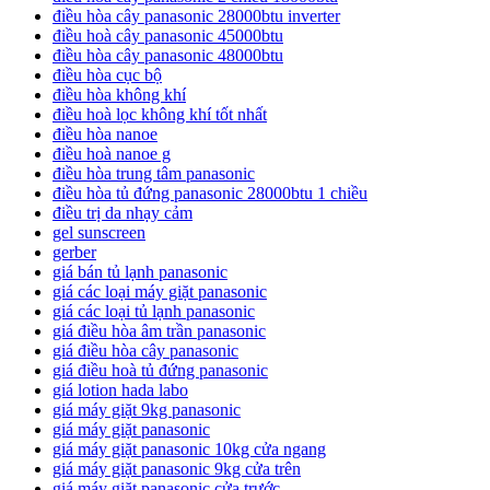
điều hòa cây panasonic 28000btu inverter
điều hoà cây panasonic 45000btu
điều hòa cây panasonic 48000btu
điều hòa cục bộ
điều hòa không khí
điều hoà lọc không khí tốt nhất
điều hòa nanoe
điều hoà nanoe g
điều hòa trung tâm panasonic
điều hòa tủ đứng panasonic 28000btu 1 chiều
điều trị da nhạy cảm
gel sunscreen
gerber
giá bán tủ lạnh panasonic
giá các loại máy giặt panasonic
giá các loại tủ lạnh panasonic
giá điều hòa âm trần panasonic
giá điều hòa cây panasonic
giá điều hoà tủ đứng panasonic
giá lotion hada labo
giá máy giặt 9kg panasonic
giá máy giặt panasonic
giá máy giặt panasonic 10kg cửa ngang
giá máy giặt panasonic 9kg cửa trên
giá máy giặt panasonic cửa trước