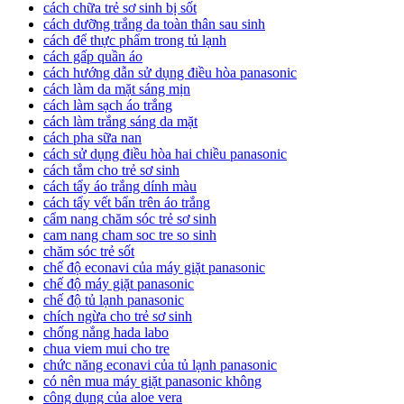
cách chữa trẻ sơ sinh bị sốt
cách dưỡng trắng da toàn thân sau sinh
cách để thực phẩm trong tủ lạnh
cách gấp quần áo
cách hướng dẫn sử dụng điều hòa panasonic
cách làm da mặt sáng mịn
cách làm sạch áo trắng
cách làm trắng sáng da mặt
cách pha sữa nan
cách sử dụng điều hòa hai chiều panasonic
cách tắm cho trẻ sơ sinh
cách tẩy áo trắng dính màu
cách tẩy vết bẩn trên áo trắng
cẩm nang chăm sóc trẻ sơ sinh
cam nang cham soc tre so sinh
chăm sóc trẻ sốt
chế độ econavi của máy giặt panasonic
chế độ máy giặt panasonic
chế độ tủ lạnh panasonic
chích ngừa cho trẻ sơ sinh
chống nắng hada labo
chua viem mui cho tre
chức năng econavi của tủ lạnh panasonic
có nên mua máy giặt panasonic không
công dụng của aloe vera