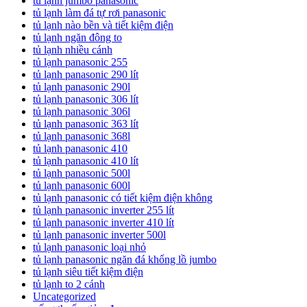
tủ lạnh jumbo panasonic
tủ lạnh làm đá tự rơi panasonic
tủ lạnh nào bền và tiết kiệm điện
tủ lạnh ngăn đông to
tủ lạnh nhiều cánh
tủ lạnh panasonic 255
tủ lạnh panasonic 290 lít
tủ lạnh panasonic 290l
tủ lạnh panasonic 306 lít
tủ lạnh panasonic 306l
tủ lạnh panasonic 363 lít
tủ lạnh panasonic 368l
tủ lạnh panasonic 410
tủ lạnh panasonic 410 lít
tủ lạnh panasonic 500l
tủ lạnh panasonic 600l
tủ lạnh panasonic có tiết kiệm điện không
tủ lạnh panasonic inverter 255 lít
tủ lạnh panasonic inverter 410 lít
tủ lạnh panasonic inverter 500l
tủ lạnh panasonic loại nhỏ
tủ lạnh panasonic ngăn đá khổng lồ jumbo
tủ lạnh siêu tiết kiệm điện
tủ lạnh to 2 cánh
Uncategorized