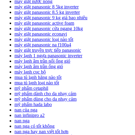
máy giặt nước nóng
máy giặt panasonic 8 5kg inverter
máy giặt panasonic 8.5 kg inverter
máy giặt panasonic 9 kg giá bao nhiêu
máy giặt panasonic active foam
máy giặt panasonic cửa ngang 10kg
máy giặt panasonic econavi
máy giặt panasonic loại nào tốt
máy giặt panasonic na f100a4
máy giặt truyền trực tiếp panasonic
máy lạnh 1 ngựa panasonic inverter
máy lạnh âm trần nối ống gió
máy lạnh âm trần ống gió
máy lạnh cục bộ
mua tủ lạnh hãng nào tốt
mua tủ lạnh loại nào tốt
mỹ phẩm cetaphil
mỹ phẩm dành cho da nhạy cảm
mỹ phẩm dùng cho da nhạy cảm
mỹ phẩm hada labo
nan của nga
nan infinipro a2
nan nga
nan nga có tốt không
nan nga hay nan việt tốt hơn