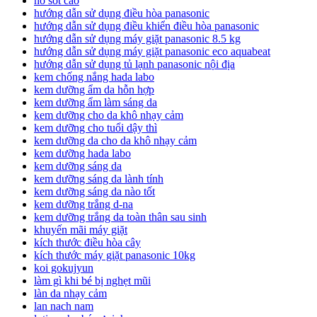
ho sốt cao
hướng dẫn sử dụng điều hòa panasonic
hướng dẫn sử dụng điều khiển điều hòa panasonic
hướng dẫn sử dụng máy giặt panasonic 8.5 kg
hướng dẫn sử dụng máy giặt panasonic eco aquabeat
hướng dẫn sử dụng tủ lạnh panasonic nội địa
kem chống nắng hada labo
kem dưỡng ẩm da hỗn hợp
kem dưỡng ẩm làm sáng da
kem dưỡng cho da khô nhạy cảm
kem dưỡng cho tuổi dậy thì
kem dưỡng da cho da khô nhạy cảm
kem dưỡng hada labo
kem dưỡng sáng da
kem dưỡng sáng da lành tính
kem dưỡng sáng da nào tốt
kem dưỡng trắng d-na
kem dưỡng trắng da toàn thân sau sinh
khuyến mãi máy giặt
kích thước điều hòa cây
kích thước máy giặt panasonic 10kg
koi gokujyun
làm gì khi bé bị nghẹt mũi
làn da nhạy cảm
lan nach nam