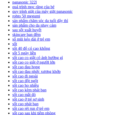
panasonic 322l
quá trình mọc răng của bé
quy trình giặt của máy giặt panasonic
rohto 50 megumi
sản phẩm chăm sóc da tuổi dậy thì
sản phẩm cho da nhạy cảm
sau sốt xuất huyết
skincare ban đêm
sổ mũi kéo dài ở trẻ em
sốt
sốt 40 độ có cao không
sốt 5 ngày liền
sốt cao co giật có ảnh hưởng gì
sốt cao co giật ở người lớn
sốt cao đau họng
sốt cao đau nhức xương khớp
sốt cao đi ngoài
sốt cao đột ngột
sốt cao ho nhiều
sốt cao kèm phát ban
sốt cao mắt đỏ
sốt cao ở trẻ sơ sinh
sốt cao phát ban
sốt cao rét run ở trẻ em
sốt cao sau khi tiêm phòng