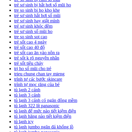
trẻ sơ sinh bị hắt hơi sổ mũi ho
tre so sinh bi ho kho khe
trẻ sơ sinh hắt hơi sổ mũi
trẻ sơ sinh hay giật mình
trẻ sơ sinh khóc đêm
trẻ sơ sinh sổ mũi ho
tre so sinh sot cao
trẻ sốt cao 4 ngày
trẻ sốt cao 40 độ
trẻ sốt cao ăn vào nôn ra
trẻ sốt k rõ nguyên nhân
trẻ sốt tiêu chảy
trị ho sổ mũi cho trẻ
trieu chung chan tay mieng
trình tự các bước skincare
trình tự mọc răng của bé
tủ lạnh 2 cánh
tủ lạnh 3 cánh
tủ lạnh 3 cánh có ngăn đông mềm
tủ lạnh 322 lít panasonic
tủ lạnh để mức nào tiết kiệm điện
tủ lạnh hãng nào tiết kiệm điện
tủ lạnh icy
tủ lạnh jumbo ngăn đá khổng lồ