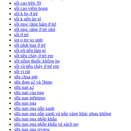
sốt cao trên 39
sốt cao viêm họng
sốt k hạ ở trẻ
sốt k nên ăn gì
sốt mọc răng hàm ở trẻ
sốt mọc răng ở trẻ nhỏ
sốt ở trẻ
sot o tre so sinh
sốt phát ban ở trẻ
sốt rét nên làm gì
sốt tiêu chảy ở trẻ em
sốt uống thuốc không hạ
sốt và tiêu chảy ở trẻ em
sốt vi rút
sữa chua ptit
sữa đạm a2 và 5hmo
sữa nan a2
sữa nan của nga
sữa nan infinipro
sữa nan nga
sữa nan nga nắp xanh
sữa nan nga nắp xanh và nắp vàng khác nhau không
sữa nan nga nhập khẩu
sữa nan nga nhập khẩu và xách tay
sữa nan nga review