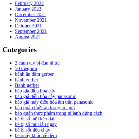
February 2022
January 2022
December 2021
November 2021
October 2021
September 2021
August 2021
Categories
2 cánh tay bị đau nhức
50 megumi
bánh ăn dặm gerber
bánh gerber
Banh gerber
báo giá điều hòa cây
báo giá điều hòa cây panasonic
báo giá máy điều hòa âm trần panasonic
bảo quản thức ăn trong tủ lạnh
bảo quản thực phẩm trong tủ lạnh đúng cách
bé bị sổ mũi kéo dài
bé bị sổ mũi lâu ngày
bé bị sốt tiêu chảy
bé quấy khóc về đêm