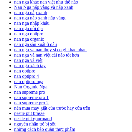
nan nga khác nan việt như thế nào
Nan Nga nắp vàng và nắp xanh
nan nga nắp xanh
nan nga nắp xanh nắp vàng
nan nga nhập khẩu
nan nga nội địa
nan nga optipro
nan nga organic
nan nga sản xuất ở đâu
nan nga va nan thuy si co gi khac nhau
nan nga và nan việt cái nào tốt hơn
nan nga và việt
nan nga xách tay
nan optipro
nan optipro 4
nan optipro nga
Nan Organic Nga
nan supreme pro
nan supreme pro 1
nan supreme pro 2
nên mua máy giặt cửa trước hay cửa trên
nestle ptit brasse
nestle ptit gourmand
nguyên nhân trẻ bị sốt
những cách bảo quản thực phẩm