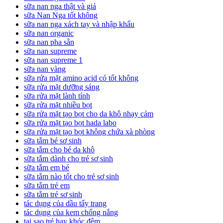
sữa nan nga thật và giả
sữa Nan Nga tốt không
sữa nan nga xách tay và nhập khẩu
sữa nan organic
sữa nan pha sẵn
sữa nan supreme
sữa nan supreme 1
sữa nan vàng
sữa rửa mặt amino acid có tốt không
sữa rửa mặt dưỡng sáng
sữa rửa mặt lành tính
sữa rửa mặt nhiều bọt
sữa rửa mặt tạo bọt cho da khô nhạy cảm
sữa rửa mặt tạo bọt hada labo
sữa rửa mặt tạo bọt không chứa xà phòng
sữa tắm bé sơ sinh
sữa tắm cho bé da khô
sữa tắm dành cho trẻ sơ sinh
sữa tắm em bé
sữa tắm nào tốt cho trẻ sơ sinh
sữa tắm trẻ em
sữa tắm trẻ sơ sinh
tác dụng của dầu tẩy trang
tác dụng của kem chống nắng
tại sao trẻ hay khóc đêm