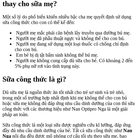
thay cho sữa mẹ?
tr
u
s
Một số lý do phổ biến khiến nhiều bậc cha mẹ quyết định sử dụng
c
sữa công thức cho con có thể kể đến:
t
t
Người mẹ mắc phải căn bệnh lây truyền qua đường bú mẹ.
vì
Người mẹ đã phẫu thuật ngực và không thể cho con bú.
s
Người mẹ đang sử dụng một loại thuốc có chống chỉ định
m
cho con bú.
Em bé bị dị tật bẩm sinh không thể bú mẹ.
Người mẹ không cung cấp đủ sữa cho bé. Có khoảng 2 đến
5% phụ nữ rơi vào tình trạng này.
Sữa công thức là gì?
Dù sữa mẹ là nguồn thức ăn tốt nhất cho trẻ sơ sinh và trẻ nhỏ,
trong một số trường hợp nhất định khi mẹ không thể cho con bú
hoặc sữa mẹ không đủ đáp ứng nhu cầu dinh dưỡng của con thì sữa
công thức với các thương hiệu như Nan Optipro Nga
là một giải
pháp an toàn.
Sữa công thức là một loại sữa được nghiên cứu kĩ lưỡng, đáp ứng
đầy đủ nhu cầu dinh dưỡng của bé. Tất cả sữa công thức như
Nan
Nga
nội địa đều được mô phỏng cơ cấu tối ưu theo sữa mẹ, bao