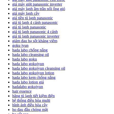
giá máy giặt panasonic inverter
giá máy lạnh âm trần nối ống gió
giá máy lạnh cây
giá tiền tủ lạnh panasonic
giá tủ lạnh 4 cánh panasonic
giá tủ lạnh panasonic
giá tủ lạnh panasonic 4 cánh
giá tủ lạnh panasonic inverter
giảm đau hạ sốt kháng viêm
goku jyun
hada labo chống nắng
hada labo cleansing oil
hada labo goku
hada labo gokujyun
hada labo gokujyun cleansing oil
hada labo gokujyun lotion
hada labo kem chống nắng
hada labo lotion giá
hadalabo gokujyun
hair essence
hãng tủ lạnh tiết kiệm điện
hệ thống điều hòa multi
hình ảnh điều hòa cây
ho đau đầu chóng mặt