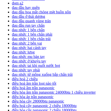
đạm a2
đau đầu hay quên
đau đầu hoa mắt chóng mặt buồn nôn
đau đầu ở thái dương
đau đầu quanh vùng trán
đau đầu run tay chân
đau nhức 1 bên chân
đau nhức 1 bên chân phải
đau nhức 1 bên chân trái
đau nhức 2 bên vai
đau nhức hai cánh tay
đau nhức lưng
đau nhức mu bàn tay
đau nhức ở khuỷu tay
đau nhức tai khi nuốt nước bọt
đau nhức tay phải
đau nhức từ mông xuống bắp chân trái
điều hoà 2 chiều
điều hoà âm trần loại nào tốt
điều hoà âm trần panasonic
điều hòa âm trần panasonic 24000btu 1 chiều inverter
điều hòa áp trần panasonic
điều hòa cây 28000btu panasonic
điều hoà cây panasonic 2 chiều 18000btu
điều hòa cây panasonic 2 chiều 18000btu