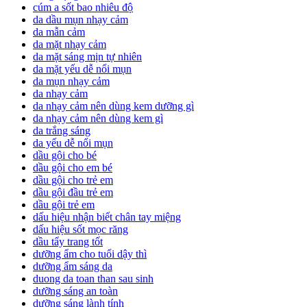
cúm a sốt bao nhiêu độ
da dầu mụn nhạy cảm
da mẫn cảm
da mặt nhạy cảm
da mặt sáng mịn tự nhiên
da mặt yếu dễ nổi mụn
da mụn nhạy cảm
da nhạy cảm
da nhạy cảm nên dùng kem dưỡng gì
da nhạy cảm nên dùng kem gì
da trắng sáng
da yếu dễ nổi mụn
dầu gội cho bé
dầu gội cho em bé
dầu gội cho trẻ em
dầu gội đầu trẻ em
dầu gội trẻ em
dấu hiệu nhận biết chân tay miệng
dấu hiệu sốt mọc răng
dầu tẩy trang tốt
dưỡng ẩm cho tuổi dậy thì
dưỡng ẩm sáng da
duong da toan than sau sinh
dưỡng sáng an toàn
dưỡng sáng lành tính