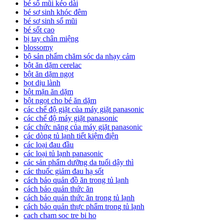
bé sổ mũi kéo dài
bé sơ sinh khóc đêm
bé sơ sinh sổ mũi
bé sốt cao
bị tay chân miệng
blossomy
bộ sản phẩm chăm sóc da nhạy cảm
bột ăn dặm cerelac
bột ăn dặm ngọt
bọt dịu lành
bột mặn ăn dặm
bột ngọt cho bé ăn dặm
các chế độ giặt của máy giặt panasonic
các chế độ máy giặt panasonic
các chức năng của máy giặt panasonic
các dòng tủ lạnh tiết kiệm điện
các loại đau đầu
các loại tủ lạnh panasonic
các sản phẩm dưỡng da tuổi dậy thì
các thuốc giảm đau hạ sốt
cách bảo quản đồ ăn trong tủ lạnh
cách bảo quản thức ăn
cách bảo quản thức ăn trong tủ lạnh
cách bảo quản thực phẩm trong tủ lạnh
cach cham soc tre bi ho