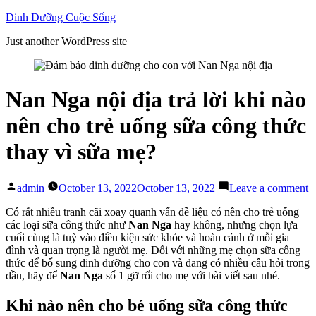
Skip
Dinh Dưỡng Cuộc Sống
to
Just another WordPress site
content
Nan Nga nội địa trả lời khi nào
nên cho trẻ uống sữa công thức
thay vì sữa mẹ?
Posted
o
admin
October 13, 2022
October 13, 2022
Leave a comment
by
N
N
Có rất nhiều tranh cãi xoay quanh vấn đề liệu có nên cho trẻ uống
n
các loại sữa công thức như
Nan Nga
hay không, nhưng chọn lựa
đ
cuối cùng là tuỳ vào điều kiện sức khỏe và hoàn cảnh ở mỗi gia
tr
đình và quan trọng là người mẹ. Đối với những mẹ chọn sữa công
lờ
thức để bổ sung dinh dưỡng cho con và đang có nhiều câu hỏi trong
k
dầu, hãy để
Nan Nga
số 1 gỡ rối cho mẹ với bài viết sau nhé.
n
n
Khi nào nên cho bé uống sữa công thức
c