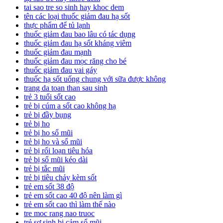
tai sao tre so sinh hay khoc dem
tên các loại thuốc giảm đau hạ sốt
thực phẩm để tủ lạnh
thuốc giảm đau bao lâu có tác dụng
thuốc giảm đau hạ sốt kháng viêm
thuốc giảm đau mạnh
thuốc giảm đau mọc răng cho bé
thuốc giảm đau vai gáy
thuốc hạ sốt uống chung với sữa được không
trang da toan than sau sinh
trẻ 3 tuổi sốt cao
trẻ bị cúm a sốt cao không hạ
trẻ bị đầy bụng
trẻ bị ho
trẻ bị ho sổ mũi
trẻ bị ho và sổ mũi
trẻ bị rối loạn tiêu hóa
trẻ bị sổ mũi kéo dài
trẻ bị tắc mũi
trẻ bị tiêu chảy kèm sốt
trẻ em sốt 38 độ
trẻ em sốt cao 40 độ nên làm gì
trẻ em sốt cao thì làm thế nào
tre moc rang nao truoc
trẻ sơ sinh bị cảm sổ mũi