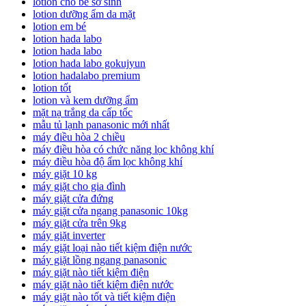
lotion cho bé sơ sinh
lotion dưỡng ẩm da mặt
lotion em bé
lotion hada labo
lotion hada labo
lotion hada labo gokujyun
lotion hadalabo premium
lotion tốt
lotion và kem dưỡng ẩm
mặt nạ trắng da cấp tốc
mẫu tủ lạnh panasonic mới nhất
máy điều hòa 2 chiều
máy điều hòa có chức năng lọc không khí
máy điều hòa độ ẩm lọc không khí
máy giặt 10 kg
máy giặt cho gia đình
máy giặt cửa đứng
máy giặt cửa ngang panasonic 10kg
máy giặt cửa trên 9kg
máy giặt inverter
máy giặt loại nào tiết kiệm điện nước
máy giặt lồng ngang panasonic
máy giặt nào tiết kiệm điện
máy giặt nào tiết kiệm điện nước
máy giặt nào tốt và tiết kiệm điện