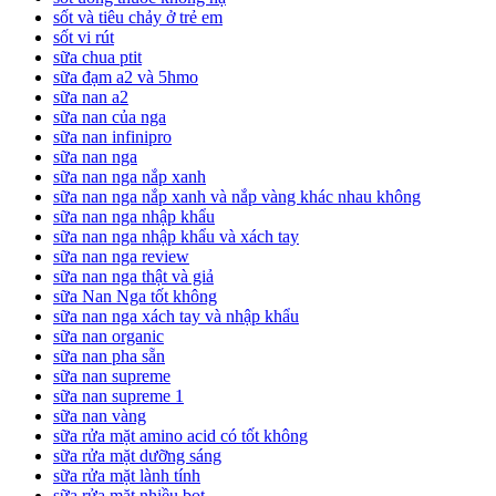
sốt và tiêu chảy ở trẻ em
sốt vi rút
sữa chua ptit
sữa đạm a2 và 5hmo
sữa nan a2
sữa nan của nga
sữa nan infinipro
sữa nan nga
sữa nan nga nắp xanh
sữa nan nga nắp xanh và nắp vàng khác nhau không
sữa nan nga nhập khẩu
sữa nan nga nhập khẩu và xách tay
sữa nan nga review
sữa nan nga thật và giả
sữa Nan Nga tốt không
sữa nan nga xách tay và nhập khẩu
sữa nan organic
sữa nan pha sẵn
sữa nan supreme
sữa nan supreme 1
sữa nan vàng
sữa rửa mặt amino acid có tốt không
sữa rửa mặt dưỡng sáng
sữa rửa mặt lành tính
sữa rửa mặt nhiều bọt