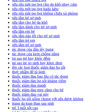
sữa rửa mặt tạo bọt cho da khô nhạy cảm
sữa rửa mặt tạo bọt hada labo
sữa rửa mặt tạo bọt không chứa xà phòng
sữa tắm bé sơ sinh
sữa tắm cho bé da khô
sữa tắm dành cho trẻ sơ sinh
sữa tắm em bé
sữa tắm nào tốt cho trẻ sơ sinh
sữa tắm trẻ em
sữa tắm trẻ sơ sinh
tác dụng của dầu tẩy trang
tác dụng của kem chống nắng
tại sao trẻ hay khóc đêm
tai sao tre so sinh hay khoc dem
tên các loại thuốc giảm đau hạ sốt
thực phẩm để tủ lạnh
thuốc giảm đau bao lâu có tác dụng
thuốc giảm đau hạ sốt kháng viêm
thuốc giảm đau mạnh
thuốc giảm đau mọc răng cho bé
thuốc giảm đau vai gáy
thuốc hạ sốt uống chung với sữa được không
trang da toan than sau sinh
trẻ 3 tuổi sốt cao