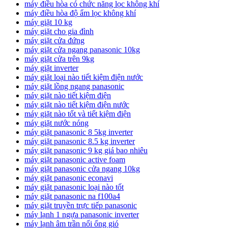
máy điều hòa có chức năng lọc không khí
máy điều hòa độ ẩm lọc không khí
máy giặt 10 kg
máy giặt cho gia đình
máy giặt cửa đứng
máy giặt cửa ngang panasonic 10kg
máy giặt cửa trên 9kg
máy giặt inverter
máy giặt loại nào tiết kiệm điện nước
máy giặt lồng ngang panasonic
máy giặt nào tiết kiệm điện
máy giặt nào tiết kiệm điện nước
máy giặt nào tốt và tiết kiệm điện
máy giặt nước nóng
máy giặt panasonic 8 5kg inverter
máy giặt panasonic 8.5 kg inverter
máy giặt panasonic 9 kg giá bao nhiêu
máy giặt panasonic active foam
máy giặt panasonic cửa ngang 10kg
máy giặt panasonic econavi
máy giặt panasonic loại nào tốt
máy giặt panasonic na f100a4
máy giặt truyền trực tiếp panasonic
máy lạnh 1 ngựa panasonic inverter
máy lạnh âm trần nối ống gió