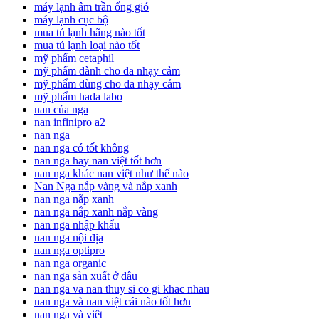
máy lạnh âm trần ống gió
máy lạnh cục bộ
mua tủ lạnh hãng nào tốt
mua tủ lạnh loại nào tốt
mỹ phẩm cetaphil
mỹ phẩm dành cho da nhạy cảm
mỹ phẩm dùng cho da nhạy cảm
mỹ phẩm hada labo
nan của nga
nan infinipro a2
nan nga
nan nga có tốt không
nan nga hay nan việt tốt hơn
nan nga khác nan việt như thế nào
Nan Nga nắp vàng và nắp xanh
nan nga nắp xanh
nan nga nắp xanh nắp vàng
nan nga nhập khẩu
nan nga nội địa
nan nga optipro
nan nga organic
nan nga sản xuất ở đâu
nan nga va nan thuy si co gi khac nhau
nan nga và nan việt cái nào tốt hơn
nan nga và việt