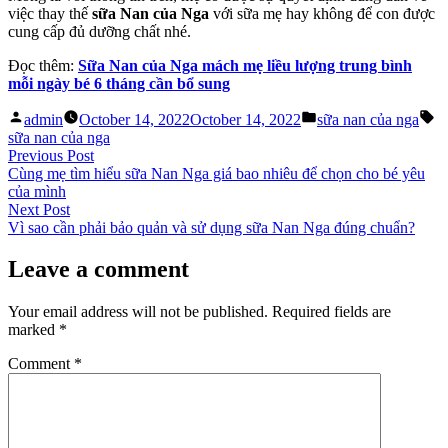
việc thay thế
sữa Nan của Nga
với sữa mẹ hay không để con được
cung cấp đủ dưỡng chất nhé.
Đọc thêm:
Sữa Nan của Nga mách mẹ liều lượng trung bình
mỗi ngày bé 6 tháng cần bổ sung
Posted
Posted
Ta
admin
October 14, 2022
October 14, 2022
sữa nan của nga
by
in
sữa nan của nga
Post
Previous
Previous Post
post:
Cùng mẹ tìm hiểu sữa Nan Nga giá bao nhiêu để chọn cho bé yêu
navigation
của mình
Next
Next Post
post:
Vì sao cần phải bảo quản và sử dụng sữa Nan Nga đúng chuẩn?
Leave a comment
Your email address will not be published.
Required fields are
marked
*
Comment
*