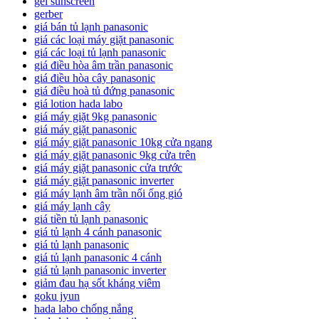
gel sunscreen
gerber
giá bán tủ lạnh panasonic
giá các loại máy giặt panasonic
giá các loại tủ lạnh panasonic
giá điều hòa âm trần panasonic
giá điều hòa cây panasonic
giá điều hoà tủ đứng panasonic
giá lotion hada labo
giá máy giặt 9kg panasonic
giá máy giặt panasonic
giá máy giặt panasonic 10kg cửa ngang
giá máy giặt panasonic 9kg cửa trên
giá máy giặt panasonic cửa trước
giá máy giặt panasonic inverter
giá máy lạnh âm trần nối ống gió
giá máy lạnh cây
giá tiền tủ lạnh panasonic
giá tủ lạnh 4 cánh panasonic
giá tủ lạnh panasonic
giá tủ lạnh panasonic 4 cánh
giá tủ lạnh panasonic inverter
giảm đau hạ sốt kháng viêm
goku jyun
hada labo chống nắng