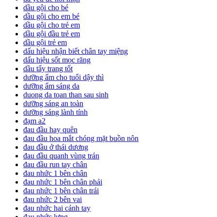
dầu gội cho bé
dầu gội cho em bé
dầu gội cho trẻ em
dầu gội đầu trẻ em
dầu gội trẻ em
dấu hiệu nhận biết chân tay miệng
dấu hiệu sốt mọc răng
dầu tẩy trang tốt
dưỡng ẩm cho tuổi dậy thì
dưỡng ẩm sáng da
duong da toan than sau sinh
dưỡng sáng an toàn
dưỡng sáng lành tính
đạm a2
đau đầu hay quên
đau đầu hoa mắt chóng mặt buồn nôn
đau đầu ở thái dương
đau đầu quanh vùng trán
đau đầu run tay chân
đau nhức 1 bên chân
đau nhức 1 bên chân phải
đau nhức 1 bên chân trái
đau nhức 2 bên vai
đau nhức hai cánh tay
đau nhức lưng