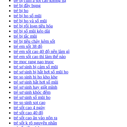
trẻ bị cúm a sốt cao không hạ
trẻ bị đầy bụng
trẻ bị ho
trẻ bị ho sổ mũi
trẻ bị ho và sổ mũi
trẻ bị rối loạn tiêu hóa
trẻ bị sổ mũi kéo dài
trẻ bị tắc mũi
trẻ bị tiêu chảy kèm sốt
trẻ em sốt 38 độ
trẻ em sốt cao 40 độ nên làm gì
trẻ em sốt cao thì làm thế nào
tre moc rang nao truoc
trẻ sơ sinh bị cảm sổ mũi
trẻ sơ sinh bị hắt hơi sổ mũi ho
tre so sinh bi ho kho khe
trẻ sơ sinh hắt hơi sổ mũi
trẻ sơ sinh hay giật mình
trẻ sơ sinh khóc đêm
trẻ sơ sinh sổ mũi ho
tre so sinh sot cao
trẻ sốt cao 4 ngày
trẻ sốt cao 40 độ
trẻ sốt cao ăn vào nôn ra
trẻ sốt k rõ nguyên nhân