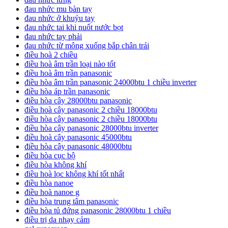
đau nhức mu bàn tay
đau nhức ở khuỷu tay
đau nhức tai khi nuốt nước bọt
đau nhức tay phải
đau nhức từ mông xuống bắp chân trái
điều hoà 2 chiều
điều hoà âm trần loại nào tốt
điều hoà âm trần panasonic
điều hòa âm trần panasonic 24000btu 1 chiều inverter
điều hòa áp trần panasonic
điều hòa cây 28000btu panasonic
điều hoà cây panasonic 2 chiều 18000btu
điều hòa cây panasonic 2 chiều 18000btu
điều hòa cây panasonic 28000btu inverter
điều hoà cây panasonic 45000btu
điều hòa cây panasonic 48000btu
điều hòa cục bộ
điều hòa không khí
điều hoà lọc không khí tốt nhất
điều hòa nanoe
điều hoà nanoe g
điều hòa trung tâm panasonic
điều hòa tủ đứng panasonic 28000btu 1 chiều
điều trị da nhạy cảm