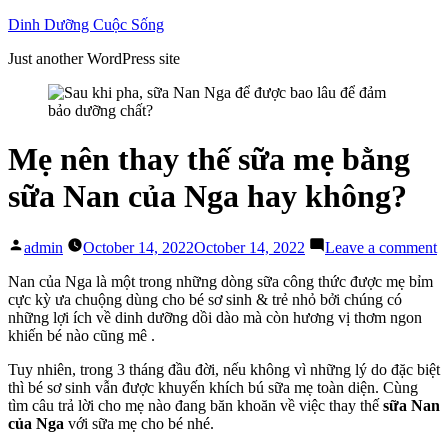
Skip
Dinh Dưỡng Cuộc Sống
to
Just another WordPress site
content
Mẹ nên thay thế sữa mẹ bằng
sữa Nan của Nga hay không?
Posted
o
admin
October 14, 2022
October 14, 2022
Leave a comment
by
M
n
Nan của Nga là một trong những dòng sữa công thức được mẹ bỉm
t
cực kỳ ưa chuộng dùng cho bé sơ sinh & trẻ nhỏ bởi chúng có
t
những lợi ích về dinh dưỡng dồi dào mà còn hương vị thơm ngon
s
khiến bé nào cũng mê .
m
Tuy nhiên, trong 3 tháng đầu đời, nếu không vì những lý do đặc biệt
b
thì bé sơ sinh vẫn được khuyến khích bú sữa mẹ toàn diện. Cùng
s
tìm câu trả lời cho mẹ nào đang băn khoăn về việc thay thế
sữa Nan
N
của Nga
với sữa mẹ cho bé nhé.
c
N