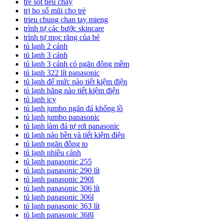
trẻ sốt tiêu chảy
trị ho sổ mũi cho trẻ
trieu chung chan tay mieng
trình tự các bước skincare
trình tự mọc răng của bé
tủ lạnh 2 cánh
tủ lạnh 3 cánh
tủ lạnh 3 cánh có ngăn đông mềm
tủ lạnh 322 lít panasonic
tủ lạnh để mức nào tiết kiệm điện
tủ lạnh hãng nào tiết kiệm điện
tủ lạnh icy
tủ lạnh jumbo ngăn đá khổng lồ
tủ lạnh jumbo panasonic
tủ lạnh làm đá tự rơi panasonic
tủ lạnh nào bền và tiết kiệm điện
tủ lạnh ngăn đông to
tủ lạnh nhiều cánh
tủ lạnh panasonic 255
tủ lạnh panasonic 290 lít
tủ lạnh panasonic 290l
tủ lạnh panasonic 306 lít
tủ lạnh panasonic 306l
tủ lạnh panasonic 363 lít
tủ lạnh panasonic 368l