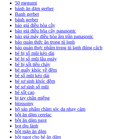
50 megumi
bánh ăn dặm gerber
Banh gerber
bánh gerber
báo giá điều hòa cây
báo giá điều hòa cây panasonic
báo giá máy điều hòa âm trần panasonic
bảo quản thức ăn trong tủ lạnh
bảo quản thực phẩm trong tủ lạnh đúng cách
bé bị sổ mũi kéo dài
bé bị sổ mũi lâu ngày
bé bị sốt tiêu chảy
bé quấy khóc về đêm
bé sổ mũi kéo dài
bé sơ sinh khóc đêm
bé sơ sinh sổ mũi
bé sốt cao
bị tay chân miệng
blossomy
bộ sản phẩm chăm sóc da nhạy cảm
bột ăn dặm cerelac
bột ăn dặm ngọt
bọt dịu lành
bột mặn ăn dặm
bột ngọt cho bé ăn dặm