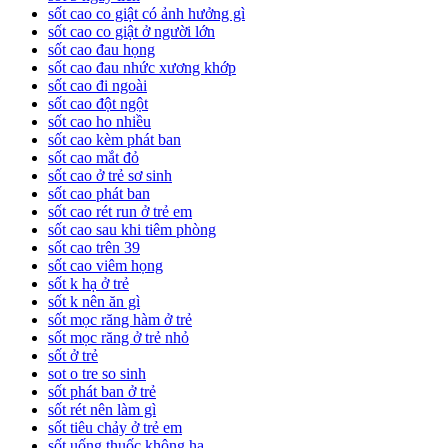
sốt cao co giật có ảnh hưởng gì
sốt cao co giật ở người lớn
sốt cao đau họng
sốt cao đau nhức xương khớp
sốt cao đi ngoài
sốt cao đột ngột
sốt cao ho nhiều
sốt cao kèm phát ban
sốt cao mắt đỏ
sốt cao ở trẻ sơ sinh
sốt cao phát ban
sốt cao rét run ở trẻ em
sốt cao sau khi tiêm phòng
sốt cao trên 39
sốt cao viêm họng
sốt k hạ ở trẻ
sốt k nên ăn gì
sốt mọc răng hàm ở trẻ
sốt mọc răng ở trẻ nhỏ
sốt ở trẻ
sot o tre so sinh
sốt phát ban ở trẻ
sốt rét nên làm gì
sốt tiêu chảy ở trẻ em
sốt uống thuốc không hạ