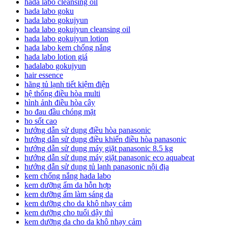
hada labo cleansing oil
hada labo goku
hada labo gokujyun
hada labo gokujyun cleansing oil
hada labo gokujyun lotion
hada labo kem chống nắng
hada labo lotion giá
hadalabo gokujyun
hair essence
hãng tủ lạnh tiết kiệm điện
hệ thống điều hòa multi
hình ảnh điều hòa cây
ho đau đầu chóng mặt
ho sốt cao
hướng dẫn sử dụng điều hòa panasonic
hướng dẫn sử dụng điều khiển điều hòa panasonic
hướng dẫn sử dụng máy giặt panasonic 8.5 kg
hướng dẫn sử dụng máy giặt panasonic eco aquabeat
hướng dẫn sử dụng tủ lạnh panasonic nội địa
kem chống nắng hada labo
kem dưỡng ẩm da hỗn hợp
kem dưỡng ẩm làm sáng da
kem dưỡng cho da khô nhạy cảm
kem dưỡng cho tuổi dậy thì
kem dưỡng da cho da khô nhạy cảm