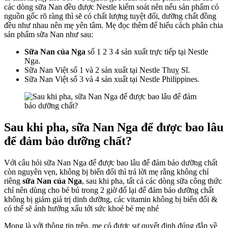
các dòng sữa Nan đều được Nestle kiểm soát nên nếu sản phẩm có
nguồn gốc rõ ràng thì sẽ có chất lượng tuyệt đối, dưỡng chất đồng
đều như nhau nên mẹ yên tâm. Mẹ đọc thêm để hiểu cách phân chia
sản phẩm sữa Nan như sau:
Sữa Nan của Nga
số 1 2 3 4 sản xuất trực tiếp tại Nestle
Nga.
Sữa Nan Việt số 1 và 2 sản xuất tại Nestle Thuỵ Sĩ.
Sữa Nan Việt số 3 và 4 sản xuất tại Nestle Philippines.
Sau khi pha, sữa Nan Nga để được bao lâu
để đảm bảo dưỡng chất?
Với
câu hỏi
sữa Nan Nga để được bao lâu
để đảm bảo dưỡng chất
còn nguyên vẹn, không bị biến đổi
thì trả lời mẹ rằng không chỉ
riêng
sữa Nan của Nga
, sau khi pha, tất cả các dòng sữa công thức
chỉ nên dùng cho bé bú trong 2 giờ đổ lại để đảm bảo dưỡng chất
không bị giảm giá trị dinh dưỡng, các vitamin không bị biến đổi &
có thể sẽ ảnh hưởng xấu tới sức khoẻ bé mẹ nhé
Mong là với thông tin trên, mẹ có được sự quyết định đúng đắn về