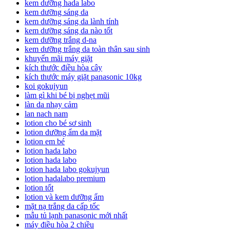
kem dưỡng hada labo
kem dưỡng sáng da
kem dưỡng sáng da lành tính
kem dưỡng sáng da nào tốt
kem dưỡng trắng d-na
kem dưỡng trắng da toàn thân sau sinh
khuyến mãi máy giặt
kích thước điều hòa cây
kích thước máy giặt panasonic 10kg
koi gokujyun
làm gì khi bé bị nghẹt mũi
làn da nhạy cảm
lan nach nam
lotion cho bé sơ sinh
lotion dưỡng ẩm da mặt
lotion em bé
lotion hada labo
lotion hada labo
lotion hada labo gokujyun
lotion hadalabo premium
lotion tốt
lotion và kem dưỡng ẩm
mặt nạ trắng da cấp tốc
mẫu tủ lạnh panasonic mới nhất
máy điều hòa 2 chiều