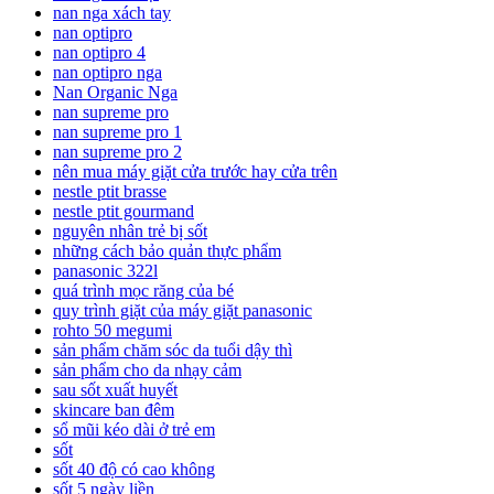
nan nga xách tay
nan optipro
nan optipro 4
nan optipro nga
Nan Organic Nga
nan supreme pro
nan supreme pro 1
nan supreme pro 2
nên mua máy giặt cửa trước hay cửa trên
nestle ptit brasse
nestle ptit gourmand
nguyên nhân trẻ bị sốt
những cách bảo quản thực phẩm
panasonic 322l
quá trình mọc răng của bé
quy trình giặt của máy giặt panasonic
rohto 50 megumi
sản phẩm chăm sóc da tuổi dậy thì
sản phẩm cho da nhạy cảm
sau sốt xuất huyết
skincare ban đêm
sổ mũi kéo dài ở trẻ em
sốt
sốt 40 độ có cao không
sốt 5 ngày liền