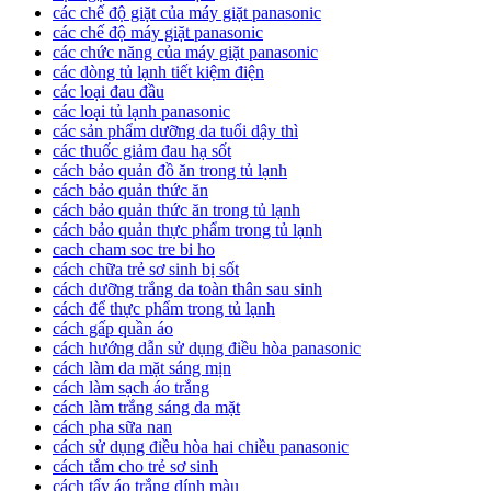
các chế độ giặt của máy giặt panasonic
các chế độ máy giặt panasonic
các chức năng của máy giặt panasonic
các dòng tủ lạnh tiết kiệm điện
các loại đau đầu
các loại tủ lạnh panasonic
các sản phẩm dưỡng da tuổi dậy thì
các thuốc giảm đau hạ sốt
cách bảo quản đồ ăn trong tủ lạnh
cách bảo quản thức ăn
cách bảo quản thức ăn trong tủ lạnh
cách bảo quản thực phẩm trong tủ lạnh
cach cham soc tre bi ho
cách chữa trẻ sơ sinh bị sốt
cách dưỡng trắng da toàn thân sau sinh
cách để thực phẩm trong tủ lạnh
cách gấp quần áo
cách hướng dẫn sử dụng điều hòa panasonic
cách làm da mặt sáng mịn
cách làm sạch áo trắng
cách làm trắng sáng da mặt
cách pha sữa nan
cách sử dụng điều hòa hai chiều panasonic
cách tắm cho trẻ sơ sinh
cách tẩy áo trắng dính màu