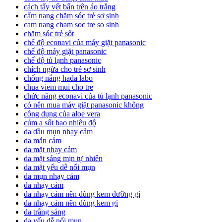
cách tẩy vết bẩn trên áo trắng
cẩm nang chăm sóc trẻ sơ sinh
cam nang cham soc tre so sinh
chăm sóc trẻ sốt
chế độ econavi của máy giặt panasonic
chế độ máy giặt panasonic
chế độ tủ lạnh panasonic
chích ngừa cho trẻ sơ sinh
chống nắng hada labo
chua viem mui cho tre
chức năng econavi của tủ lạnh panasonic
có nên mua máy giặt panasonic không
công dụng của aloe vera
cúm a sốt bao nhiêu độ
da dầu mụn nhạy cảm
da mẫn cảm
da mặt nhạy cảm
da mặt sáng mịn tự nhiên
da mặt yếu dễ nổi mụn
da mụn nhạy cảm
da nhạy cảm
da nhạy cảm nên dùng kem dưỡng gì
da nhạy cảm nên dùng kem gì
da trắng sáng
da yếu dễ nổi mụn