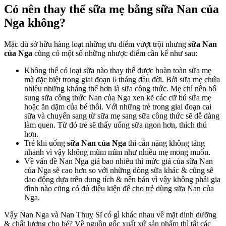
h
Có nên thay thế sữa mẹ bằng
sữa Nan của
k
Nga
không?
Mặc dù sở hữu hàng loạt những ưu điểm vượt trội nhưng
sữa
Nan
của Nga
cũng có một số những nhược điểm cần kể như sau:
Không thể có loại sữa nào thay thế được hoàn toàn sữa mẹ
mà đặc biệt trong giai đoạn 6 tháng đầu đời. Bởi sữa mẹ chứa
nhiều những kháng thể hơn là sữa công thức. Mẹ chỉ nên bổ
sung sữa công thức Nan của Nga xen kẽ các cữ bú sữa mẹ
hoặc ăn dặm của bé thôi. Với những trẻ trong giai đoạn cai
sữa và chuyển sang từ sữa mẹ sang sữa công thức sẽ dễ dàng
làm quen. Từ đó trẻ sẽ thấy uống sữa ngon hơn, thích thú
hơn.
Trẻ khi uống
sữa Nan của Nga
thì cân nặng không tăng
nhanh vì vậy không mũm mĩm như nhiều mẹ mong muốn.
Về vấn đề Nan Nga giá bao nhiêu thì mức giá của sữa Nan
của Nga sẽ cao hơn so với những dòng sữa khác & cũng sẽ
dao động dựa trên dung tích & nên bán vì vậy không phải gia
đình nào cũng có đủ điều kiện để cho trẻ dùng sữa Nan của
Nga.
Vậy Nan Nga và Nan Thuỵ Sĩ có gì khác nhau về mặt dinh dưỡng
& chất lượng cho bé? Về nguồn gốc xuất xứ sản phẩm thì tất các