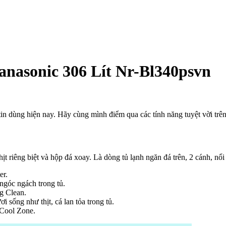
nasonic 306 Lít Nr-Bl340psvn
n
ác
ông
n dùng hiện nay. Hãy cùng mình điểm qua các tính năng tuyệt vời trên
ụng
ủa
ủ
ạnh
iêng biệt và hộp đá xoay. Là dòng tủ lạnh ngăn đá trên, 2 cánh, nổi b
anasonic
06
er.
t
ngóc ngách trong tủ.
r-
g Clean.
l340psvn
 sống như thịt, cá lan tỏa trong tủ.
 Cool Zone.