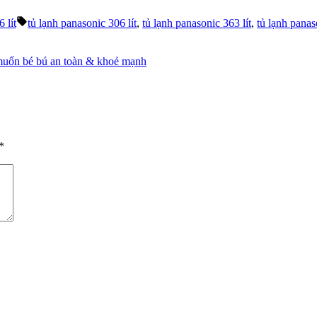
Tags:
 lít
tủ lạnh panasonic 306 lít
,
tủ lạnh panasonic 363 lít
,
tủ lạnh panas
muốn bé bú an toàn & khoẻ mạnh
*