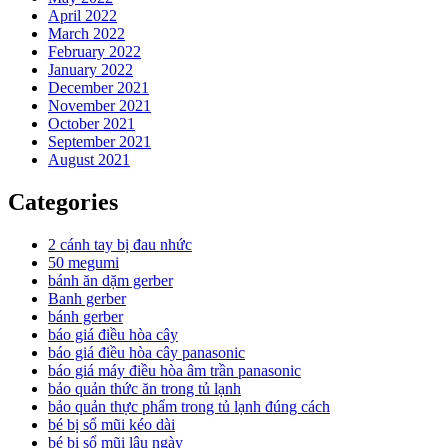
April 2022
March 2022
February 2022
January 2022
December 2021
November 2021
October 2021
September 2021
August 2021
Categories
2 cánh tay bị đau nhức
50 megumi
bánh ăn dặm gerber
Banh gerber
bánh gerber
báo giá điều hòa cây
báo giá điều hòa cây panasonic
báo giá máy điều hòa âm trần panasonic
bảo quản thức ăn trong tủ lạnh
bảo quản thực phẩm trong tủ lạnh đúng cách
bé bị sổ mũi kéo dài
bé bị sổ mũi lâu ngày