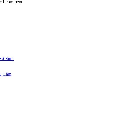
me I comment.
Sơ Sinh
ạy Cảm