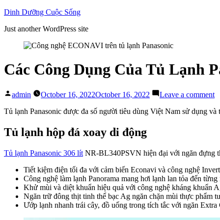
Skip
Dinh Dưỡng Cuộc Sống
to
Just another WordPress site
content
Các Công Dụng Của Tủ Lạnh Pa
Posted
o
admin
October 16, 2022
October 16, 2022
Leave a comment
by
C
C
Tủ lạnh Panasonic được đa số người tiêu dùng Việt Nam sử dụng và ti
D
C
Tủ lạnh hộp đá xoay di động
T
L
Tủ lạnh Panasonic 306 lít
NR-BL340PSVN hiện đại với ngăn đựng thịt r
P
3
Tiết kiệm điện tối đa với cảm biến Econavi và công nghệ Invert
Lí
Công nghệ làm lạnh Panorama mang hơi lạnh lan tỏa đến từng 
N
Khử mùi và diệt khuẩn hiệu quả với công nghệ kháng khuẩn A
B
Ngăn trữ đông thịt tinh thể bạc Ag ngăn chặn mùi thực phẩm tươi
Ướp lạnh nhanh trái cây, đồ uống trong tích tắc với ngăn Extra