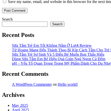
Save my name, email, and website in this browser for the next ti
Search
Search
Recent Posts
Sữa Tắm Trẻ Em Tốt Không Nằm Ở Lượt Review
Từ Hoang Mang Đến Thành Thạo Bí Kíp Cách Tắm Cho Trẻ 
Sữa Tắm Trẻ Sơ Sinh Và 5 Điều Bé Muốn Bạn Thấu Hiểu
Dùng Sữa Tắm Em Bé Hiệu Quả Giúp Ngủ Ngon Cả Đêm
pH – Yếu Tố Quan Trọng Trong Mỹ Phẩm Dành Cho Da Nh
Recent Comments
A WordPress Commenter
on
Hello world!
Archives
May 2025
April 2025