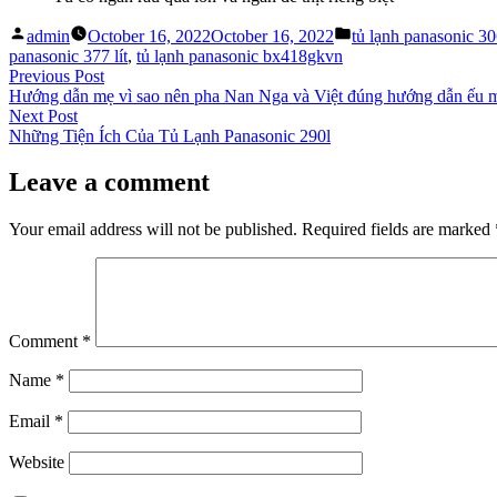
Posted
Posted
admin
October 16, 2022
October 16, 2022
tủ lạnh panasonic 306
by
in
panasonic 377 lít
,
tủ lạnh panasonic bx418gkvn
Post
Previous
Previous Post
post:
Hướng dẫn mẹ vì sao nên pha Nan Nga và Việt đúng hướng dẫn ếu 
navigation
Next
Next Post
post:
Những Tiện Ích Của Tủ Lạnh Panasonic 290l
Leave a comment
Your email address will not be published.
Required fields are marked
Comment
*
Name
*
Email
*
Website