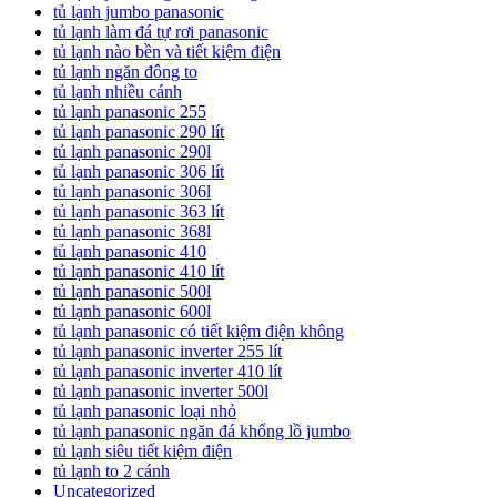
tủ lạnh jumbo panasonic
tủ lạnh làm đá tự rơi panasonic
tủ lạnh nào bền và tiết kiệm điện
tủ lạnh ngăn đông to
tủ lạnh nhiều cánh
tủ lạnh panasonic 255
tủ lạnh panasonic 290 lít
tủ lạnh panasonic 290l
tủ lạnh panasonic 306 lít
tủ lạnh panasonic 306l
tủ lạnh panasonic 363 lít
tủ lạnh panasonic 368l
tủ lạnh panasonic 410
tủ lạnh panasonic 410 lít
tủ lạnh panasonic 500l
tủ lạnh panasonic 600l
tủ lạnh panasonic có tiết kiệm điện không
tủ lạnh panasonic inverter 255 lít
tủ lạnh panasonic inverter 410 lít
tủ lạnh panasonic inverter 500l
tủ lạnh panasonic loại nhỏ
tủ lạnh panasonic ngăn đá khổng lồ jumbo
tủ lạnh siêu tiết kiệm điện
tủ lạnh to 2 cánh
Uncategorized