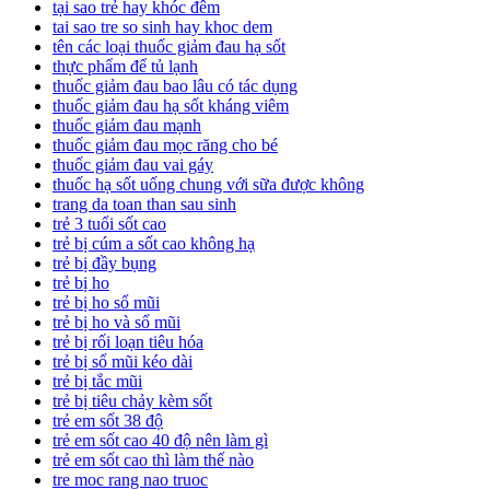
tại sao trẻ hay khóc đêm
tai sao tre so sinh hay khoc dem
tên các loại thuốc giảm đau hạ sốt
thực phẩm để tủ lạnh
thuốc giảm đau bao lâu có tác dụng
thuốc giảm đau hạ sốt kháng viêm
thuốc giảm đau mạnh
thuốc giảm đau mọc răng cho bé
thuốc giảm đau vai gáy
thuốc hạ sốt uống chung với sữa được không
trang da toan than sau sinh
trẻ 3 tuổi sốt cao
trẻ bị cúm a sốt cao không hạ
trẻ bị đầy bụng
trẻ bị ho
trẻ bị ho sổ mũi
trẻ bị ho và sổ mũi
trẻ bị rối loạn tiêu hóa
trẻ bị sổ mũi kéo dài
trẻ bị tắc mũi
trẻ bị tiêu chảy kèm sốt
trẻ em sốt 38 độ
trẻ em sốt cao 40 độ nên làm gì
trẻ em sốt cao thì làm thế nào
tre moc rang nao truoc