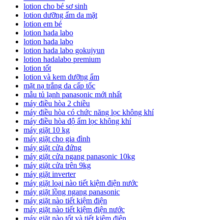
lotion cho bé sơ sinh
lotion dưỡng ẩm da mặt
lotion em bé
lotion hada labo
lotion hada labo
lotion hada labo gokujyun
lotion hadalabo premium
lotion tốt
lotion và kem dưỡng ẩm
mặt nạ trắng da cấp tốc
mẫu tủ lạnh panasonic mới nhất
máy điều hòa 2 chiều
máy điều hòa có chức năng lọc không khí
máy điều hòa độ ẩm lọc không khí
máy giặt 10 kg
máy giặt cho gia đình
máy giặt cửa đứng
máy giặt cửa ngang panasonic 10kg
máy giặt cửa trên 9kg
máy giặt inverter
máy giặt loại nào tiết kiệm điện nước
máy giặt lồng ngang panasonic
máy giặt nào tiết kiệm điện
máy giặt nào tiết kiệm điện nước
máy giặt nào tốt và tiết kiệm điện