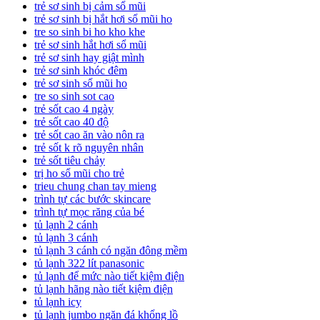
trẻ sơ sinh bị cảm sổ mũi
trẻ sơ sinh bị hắt hơi sổ mũi ho
tre so sinh bi ho kho khe
trẻ sơ sinh hắt hơi sổ mũi
trẻ sơ sinh hay giật mình
trẻ sơ sinh khóc đêm
trẻ sơ sinh sổ mũi ho
tre so sinh sot cao
trẻ sốt cao 4 ngày
trẻ sốt cao 40 độ
trẻ sốt cao ăn vào nôn ra
trẻ sốt k rõ nguyên nhân
trẻ sốt tiêu chảy
trị ho sổ mũi cho trẻ
trieu chung chan tay mieng
trình tự các bước skincare
trình tự mọc răng của bé
tủ lạnh 2 cánh
tủ lạnh 3 cánh
tủ lạnh 3 cánh có ngăn đông mềm
tủ lạnh 322 lít panasonic
tủ lạnh để mức nào tiết kiệm điện
tủ lạnh hãng nào tiết kiệm điện
tủ lạnh icy
tủ lạnh jumbo ngăn đá khổng lồ