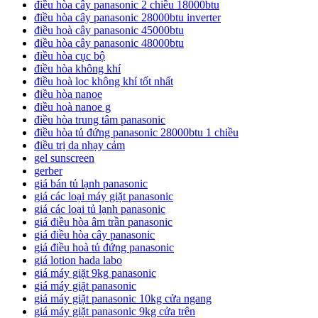
điều hòa cây panasonic 2 chiều 18000btu
điều hòa cây panasonic 28000btu inverter
điều hoà cây panasonic 45000btu
điều hòa cây panasonic 48000btu
điều hòa cục bộ
điều hòa không khí
điều hoà lọc không khí tốt nhất
điều hòa nanoe
điều hoà nanoe g
điều hòa trung tâm panasonic
điều hòa tủ đứng panasonic 28000btu 1 chiều
điều trị da nhạy cảm
gel sunscreen
gerber
giá bán tủ lạnh panasonic
giá các loại máy giặt panasonic
giá các loại tủ lạnh panasonic
giá điều hòa âm trần panasonic
giá điều hòa cây panasonic
giá điều hoà tủ đứng panasonic
giá lotion hada labo
giá máy giặt 9kg panasonic
giá máy giặt panasonic
giá máy giặt panasonic 10kg cửa ngang
giá máy giặt panasonic 9kg cửa trên