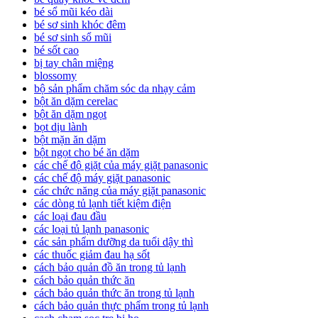
bé sổ mũi kéo dài
bé sơ sinh khóc đêm
bé sơ sinh sổ mũi
bé sốt cao
bị tay chân miệng
blossomy
bộ sản phẩm chăm sóc da nhạy cảm
bột ăn dặm cerelac
bột ăn dặm ngọt
bọt dịu lành
bột mặn ăn dặm
bột ngọt cho bé ăn dặm
các chế độ giặt của máy giặt panasonic
các chế độ máy giặt panasonic
các chức năng của máy giặt panasonic
các dòng tủ lạnh tiết kiệm điện
các loại đau đầu
các loại tủ lạnh panasonic
các sản phẩm dưỡng da tuổi dậy thì
các thuốc giảm đau hạ sốt
cách bảo quản đồ ăn trong tủ lạnh
cách bảo quản thức ăn
cách bảo quản thức ăn trong tủ lạnh
cách bảo quản thực phẩm trong tủ lạnh