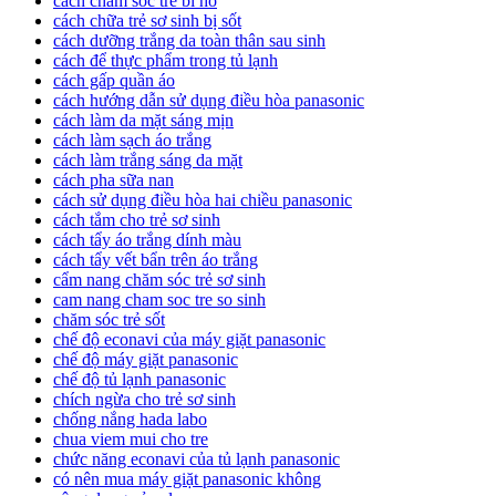
cach cham soc tre bi ho
cách chữa trẻ sơ sinh bị sốt
cách dưỡng trắng da toàn thân sau sinh
cách để thực phẩm trong tủ lạnh
cách gấp quần áo
cách hướng dẫn sử dụng điều hòa panasonic
cách làm da mặt sáng mịn
cách làm sạch áo trắng
cách làm trắng sáng da mặt
cách pha sữa nan
cách sử dụng điều hòa hai chiều panasonic
cách tắm cho trẻ sơ sinh
cách tẩy áo trắng dính màu
cách tẩy vết bẩn trên áo trắng
cẩm nang chăm sóc trẻ sơ sinh
cam nang cham soc tre so sinh
chăm sóc trẻ sốt
chế độ econavi của máy giặt panasonic
chế độ máy giặt panasonic
chế độ tủ lạnh panasonic
chích ngừa cho trẻ sơ sinh
chống nắng hada labo
chua viem mui cho tre
chức năng econavi của tủ lạnh panasonic
có nên mua máy giặt panasonic không