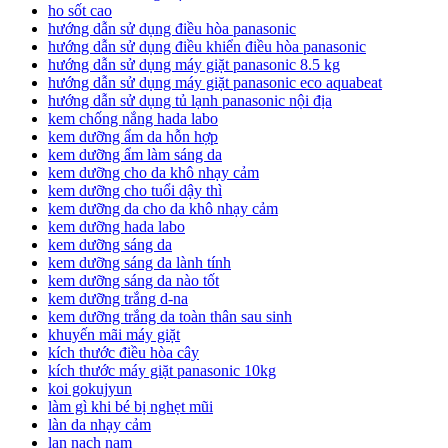
ho sốt cao
hướng dẫn sử dụng điều hòa panasonic
hướng dẫn sử dụng điều khiển điều hòa panasonic
hướng dẫn sử dụng máy giặt panasonic 8.5 kg
hướng dẫn sử dụng máy giặt panasonic eco aquabeat
hướng dẫn sử dụng tủ lạnh panasonic nội địa
kem chống nắng hada labo
kem dưỡng ẩm da hỗn hợp
kem dưỡng ẩm làm sáng da
kem dưỡng cho da khô nhạy cảm
kem dưỡng cho tuổi dậy thì
kem dưỡng da cho da khô nhạy cảm
kem dưỡng hada labo
kem dưỡng sáng da
kem dưỡng sáng da lành tính
kem dưỡng sáng da nào tốt
kem dưỡng trắng d-na
kem dưỡng trắng da toàn thân sau sinh
khuyến mãi máy giặt
kích thước điều hòa cây
kích thước máy giặt panasonic 10kg
koi gokujyun
làm gì khi bé bị nghẹt mũi
làn da nhạy cảm
lan nach nam