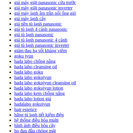
giá máy giặt panasonic cửa trước
giá máy giặt panasonic inverter
giá máy lạnh âm trần nối ống gió
giá máy lạnh cây
giá tiền tủ lạnh panasonic
giá tủ lạnh 4 cánh panasonic
giá tủ lạnh panasonic
giá tủ lạnh panasonic 4 cánh
giá tủ lạnh panasonic inverter
giảm đau hạ sốt kháng viêm
goku jyun
hada labo chống nắng
hada labo cleansing oil
hada labo goku
hada labo gokujyun
hada labo gokujyun cleansing oil
hada labo gokujyun lotion
hada labo kem chống nắng
hada labo lotion giá
hadalabo gokujyun
hair essence
hãng tủ lạnh tiết kiệm điện
hệ thống điều hòa multi
hình ảnh điều hòa cây
ho đau đầu chóng mặt