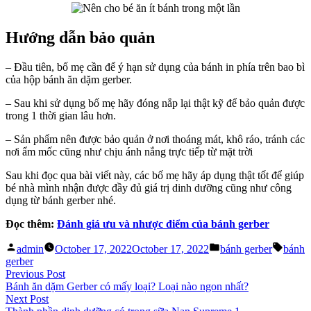
Hướng dẫn bảo quản
– Đầu tiên, bố mẹ cần để ý hạn sử dụng của bánh in phía trên bao bì
của hộp bánh ăn dặm gerber.
– Sau khi sử dụng bố mẹ hãy đóng nắp lại thật kỹ để bảo quản được
trong 1 thời gian lâu hơn.
– Sản phẩm nên được bảo quản ở nơi thoáng mát, khô ráo, tránh các
nơi ẩm mốc cũng như chịu ánh nắng trực tiếp từ mặt trời
Sau khi đọc qua bài viết này, các bố mẹ hãy áp dụng thật tốt để giúp
bé nhà mình nhận được đầy đủ giá trị dinh dưỡng cũng như công
dụng từ bánh gerber nhé.
Đọc thêm:
Đánh giá ưu và nhược điểm của bánh gerber
Posted
Posted
Tags:
admin
October 17, 2022
October 17, 2022
bánh gerber
bánh
by
in
gerber
Post
Previous
Previous Post
post:
Bánh ăn dặm Gerber có mấy loại? Loại nào ngon nhất?
navigation
Next
Next Post
post: