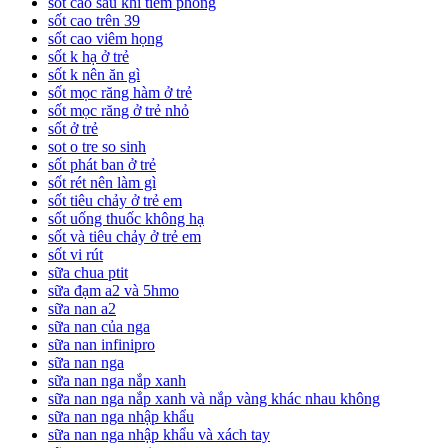
sốt cao sau khi tiêm phòng
sốt cao trên 39
sốt cao viêm họng
sốt k hạ ở trẻ
sốt k nên ăn gì
sốt mọc răng hàm ở trẻ
sốt mọc răng ở trẻ nhỏ
sốt ở trẻ
sot o tre so sinh
sốt phát ban ở trẻ
sốt rét nên làm gì
sốt tiêu chảy ở trẻ em
sốt uống thuốc không hạ
sốt và tiêu chảy ở trẻ em
sốt vi rút
sữa chua ptit
sữa đạm a2 và 5hmo
sữa nan a2
sữa nan của nga
sữa nan infinipro
sữa nan nga
sữa nan nga nắp xanh
sữa nan nga nắp xanh và nắp vàng khác nhau không
sữa nan nga nhập khẩu
sữa nan nga nhập khẩu và xách tay