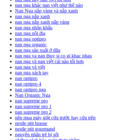
nan nga khác nan việt như thế nào
Nan Nga nắp vàng và nắp xanh
nan nga nắp xanh
nan nga nắp xanh nắp vàng
nan nga nhập khẩu
nan nga nội địa
nan nga optipro
nan nga organic
nan nga sản xuất ở đâu
nan nga va nan thuy si co gi khac nhau
nan nga và nan việt cái nào tốt hơn
nan nga và việt
nan nga xách tay
nan optipro
nan optipro 4
nan optipro nga
Nan Organic Nga
nan supreme pro
nan supreme pro 1
nan supreme pro 2
nên mua máy giặt cửa trước hay cửa trên
nestle ptit brasse
nestle ptit gourmand
nguyên nhân trẻ bị sốt