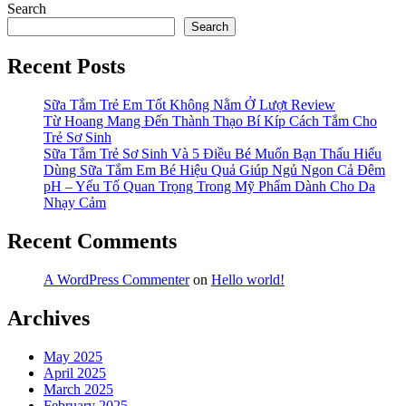
Search
Search
Recent Posts
Sữa Tắm Trẻ Em Tốt Không Nằm Ở Lượt Review
Từ Hoang Mang Đến Thành Thạo Bí Kíp Cách Tắm Cho
Trẻ Sơ Sinh
Sữa Tắm Trẻ Sơ Sinh Và 5 Điều Bé Muốn Bạn Thấu Hiểu
Dùng Sữa Tắm Em Bé Hiệu Quả Giúp Ngủ Ngon Cả Đêm
pH – Yếu Tố Quan Trọng Trong Mỹ Phẩm Dành Cho Da
Nhạy Cảm
Recent Comments
A WordPress Commenter
on
Hello world!
Archives
May 2025
April 2025
March 2025
February 2025