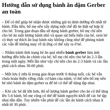
Hướng dẫn sử dụng bánh ăn dặm Gerber
an toàn
– Để có thể giúp bé nhận được những giá trị dinh dưỡng tốt nhất từ
bánh. Đầu tiên, bố mẹ nên xây dựng một chế độ ăn thật sự hợp lý
cho bé. Trong giai đoạn đầu sử dụng bánh gerber, bố mẹ chỉ nên
cho bé ăn một lượng bánh nhỏ và quan sát biểu hiện của bé, xem bé
có thực sự thích ăn loại bánh này không cũng như để phòng tránh
các vấn đề không may về dị ứng có thể xảy ra ở bé.
– Nhằm tránh tình trạng bé ăn quá nhiều
bánh gerber
làm ảnh
hưởng đến bữa ăn chính của bé, bố mẹ chỉ nên cho bé ăn 2-3 lần
trong một ngày. Mỗi lần như vậy chỉ nên cho ăn 2-3 bánh và các lần
phải cách nhau 30-60 phút.
– Một lưu ý nữa là trong giai đoạn trước 6 tháng tuổi, các bé vẫn
chưa hoàn thiện vững chắc cơ hàm của mình, vì thế nên bố mẹ nên
bẻ nhỏ bánh ăn dặm gerber ra để bé có thể dễ dàng tập nhai.
– Khi các bé đã lớn hơn, thì số lượng bánh gerber cho ăn có thể tăng
lên 5-6 bánh, bố mẹ cũng có thể để bánh nguyên khối để các bé tập
nhai dần dần. Tuy nhiên vẫn phải để các lần ăn bánh cách nhau ít
nhất từ 30 phút.