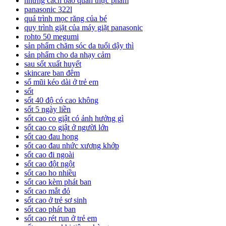
những cách bảo quản thực phẩm
panasonic 322l
quá trình mọc răng của bé
quy trình giặt của máy giặt panasonic
rohto 50 megumi
sản phẩm chăm sóc da tuổi dậy thì
sản phẩm cho da nhạy cảm
sau sốt xuất huyết
skincare ban đêm
sổ mũi kéo dài ở trẻ em
sốt
sốt 40 độ có cao không
sốt 5 ngày liền
sốt cao co giật có ảnh hưởng gì
sốt cao co giật ở người lớn
sốt cao đau họng
sốt cao đau nhức xương khớp
sốt cao đi ngoài
sốt cao đột ngột
sốt cao ho nhiều
sốt cao kèm phát ban
sốt cao mắt đỏ
sốt cao ở trẻ sơ sinh
sốt cao phát ban
sốt cao rét run ở trẻ em