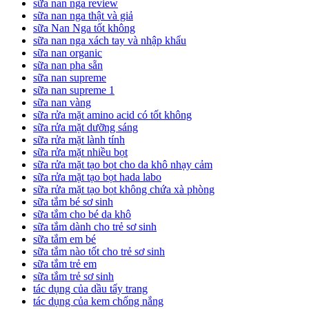
sữa nan nga review
sữa nan nga thật và giả
sữa Nan Nga tốt không
sữa nan nga xách tay và nhập khẩu
sữa nan organic
sữa nan pha sẵn
sữa nan supreme
sữa nan supreme 1
sữa nan vàng
sữa rửa mặt amino acid có tốt không
sữa rửa mặt dưỡng sáng
sữa rửa mặt lành tính
sữa rửa mặt nhiều bọt
sữa rửa mặt tạo bọt cho da khô nhạy cảm
sữa rửa mặt tạo bọt hada labo
sữa rửa mặt tạo bọt không chứa xà phòng
sữa tắm bé sơ sinh
sữa tắm cho bé da khô
sữa tắm dành cho trẻ sơ sinh
sữa tắm em bé
sữa tắm nào tốt cho trẻ sơ sinh
sữa tắm trẻ em
sữa tắm trẻ sơ sinh
tác dụng của dầu tẩy trang
tác dụng của kem chống nắng