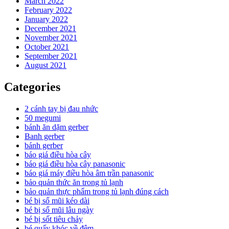
March 2022
February 2022
January 2022
December 2021
November 2021
October 2021
September 2021
August 2021
Categories
2 cánh tay bị đau nhức
50 megumi
bánh ăn dặm gerber
Banh gerber
bánh gerber
báo giá điều hòa cây
báo giá điều hòa cây panasonic
báo giá máy điều hòa âm trần panasonic
bảo quản thức ăn trong tủ lạnh
bảo quản thực phẩm trong tủ lạnh đúng cách
bé bị sổ mũi kéo dài
bé bị sổ mũi lâu ngày
bé bị sốt tiêu chảy
bé quấy khóc về đêm