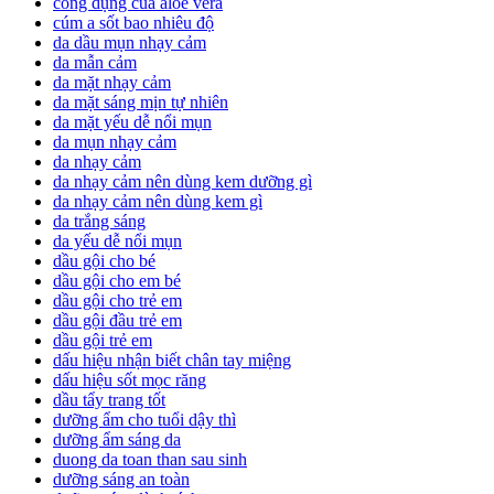
công dụng của aloe vera
cúm a sốt bao nhiêu độ
da dầu mụn nhạy cảm
da mẫn cảm
da mặt nhạy cảm
da mặt sáng mịn tự nhiên
da mặt yếu dễ nổi mụn
da mụn nhạy cảm
da nhạy cảm
da nhạy cảm nên dùng kem dưỡng gì
da nhạy cảm nên dùng kem gì
da trắng sáng
da yếu dễ nổi mụn
dầu gội cho bé
dầu gội cho em bé
dầu gội cho trẻ em
dầu gội đầu trẻ em
dầu gội trẻ em
dấu hiệu nhận biết chân tay miệng
dấu hiệu sốt mọc răng
dầu tẩy trang tốt
dưỡng ẩm cho tuổi dậy thì
dưỡng ẩm sáng da
duong da toan than sau sinh
dưỡng sáng an toàn