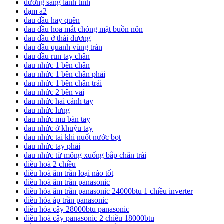
dưỡng sáng lành tính
đạm a2
đau đầu hay quên
đau đầu hoa mắt chóng mặt buồn nôn
đau đầu ở thái dương
đau đầu quanh vùng trán
đau đầu run tay chân
đau nhức 1 bên chân
đau nhức 1 bên chân phải
đau nhức 1 bên chân trái
đau nhức 2 bên vai
đau nhức hai cánh tay
đau nhức lưng
đau nhức mu bàn tay
đau nhức ở khuỷu tay
đau nhức tai khi nuốt nước bọt
đau nhức tay phải
đau nhức từ mông xuống bắp chân trái
điều hoà 2 chiều
điều hoà âm trần loại nào tốt
điều hoà âm trần panasonic
điều hòa âm trần panasonic 24000btu 1 chiều inverter
điều hòa áp trần panasonic
điều hòa cây 28000btu panasonic
điều hoà cây panasonic 2 chiều 18000btu