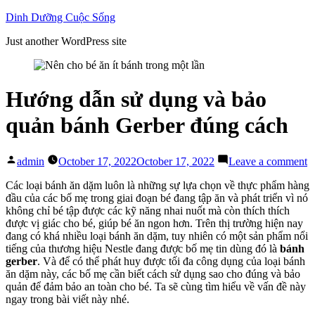
Skip
Dinh Dưỡng Cuộc Sống
to
Just another WordPress site
content
Hướng dẫn sử dụng và bảo
quản bánh Gerber đúng cách
Posted
o
admin
October 17, 2022
October 17, 2022
Leave a comment
by
H
d
Các loại bánh ăn dặm luôn là những sự lựa chọn về thực phẩm hàng
s
đầu của các bố mẹ trong giai đoạn bé đang tập ăn và phát triển vì nó
d
không chỉ bé tập được các kỹ năng nhai nuốt mà còn thích thích
v
được vị giác cho bé, giúp bé ăn ngon hơn. Trên thị trường hiện nay
b
đang có khá nhiều loại bánh ăn dặm, tuy nhiên có một sản phẩm nổi
q
tiếng của thương hiệu Nestle đang được bố mẹ tin dùng đó là
bánh
b
gerber
. Và để có thể phát huy được tối đa công dụng của loại bánh
G
ăn dặm này, các bố mẹ cần biết cách sử dụng sao cho đúng và bảo
đ
quản để đảm bảo an toàn cho bé. Ta sẽ cùng tìm hiểu về vấn đề này
c
ngay trong bài viết này nhé.