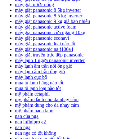
máy giặt nước nóng
máy giặt panasonic 8 5kg inverter
máy giặt panasonic 8.5 kg inverter
máy giặt panasonic 9 kg giá bao nhiêu
máy giặt panasonic active foam
máy giặt panasonic cửa ngang 10kg
máy giặt panasonic econavi
máy giặt panasonic loại nào tốt
máy giặt panasonic na f100a4
máy giặt truyền trực tiếp panasonic
máy lạnh 1 ngựa panasonic inverter
máy lạnh âm trần nối ống gió
máy lạnh âm trần ống gió
máy lạnh cục bộ
mua tủ lạnh hãng nào tốt
mua tủ lạnh loại nào tốt
mỹ phẩm cetaphil
mỹ phẩm dành cho da nhạy cảm
mỹ phẩm dùng cho da nhạy cảm
mỹ phẩm hada labo
nan của nga
nan infinipro a2
nan nga
nan nga có tốt không
nan nga hay nan việt tốt hơn