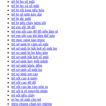
trẻ bị ho sổ mũi
trẻ bị ho và sổ mũi
trẻ bị rối loạn tiêu hóa
trẻ bị sổ mũi kéo dài
trẻ bị tắc mũi
trẻ bị tiêu chảy kèm sốt
trẻ em sốt 38 độ
trẻ em sốt cao 40 độ nên làm gì
trẻ em sốt cao thì làm thế nào
tre moc rang nao truoc
trẻ sơ sinh bị cảm sổ mũi
trẻ sơ sinh bị hắt hơi sổ mũi ho
tre so sinh bi ho kho khe
trẻ sơ sinh hắt hơi sổ mũi
trẻ sơ sinh hay giật mình
trẻ sơ sinh khóc đêm
trẻ sơ sinh sổ mũi ho
tre so sinh sot cao
trẻ sốt cao 4 ngày
trẻ sốt cao 40 độ
trẻ sốt cao ăn vào nôn ra
trẻ sốt k rõ nguyên nhân
trẻ sốt tiêu chảy
trị ho sổ mũi cho trẻ
trieu chung chan tay mieng