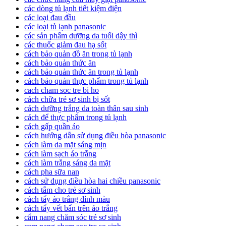
các dòng tủ lạnh tiết kiệm điện
các loại đau đầu
các loại tủ lạnh panasonic
các sản phẩm dưỡng da tuổi dậy thì
các thuốc giảm đau hạ sốt
cách bảo quản đồ ăn trong tủ lạnh
cách bảo quản thức ăn
cách bảo quản thức ăn trong tủ lạnh
cách bảo quản thực phẩm trong tủ lạnh
cach cham soc tre bi ho
cách chữa trẻ sơ sinh bị sốt
cách dưỡng trắng da toàn thân sau sinh
cách để thực phẩm trong tủ lạnh
cách gấp quần áo
cách hướng dẫn sử dụng điều hòa panasonic
cách làm da mặt sáng mịn
cách làm sạch áo trắng
cách làm trắng sáng da mặt
cách pha sữa nan
cách sử dụng điều hòa hai chiều panasonic
cách tắm cho trẻ sơ sinh
cách tẩy áo trắng dính màu
cách tẩy vết bẩn trên áo trắng
cẩm nang chăm sóc trẻ sơ sinh