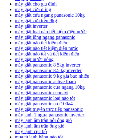
máy giặt cho gia đình
máy giặt cửa đứng
máy giặt cửa ngang panasonic 10kg
máy giặt cửa trên 9kg
máy giặt inverter
máy giặt loại nào tiết kiệm điện nước
máy giặt lồng ngang panasonic
máy giặt nào tiết kiệm điện
máy giặt nào tiết kiệm điện nước
máy giặt nào tốt và tiết kiệm điện
máy giặt nước nóng
máy giặt panasonic 8 5kg inverter
máy giặt panasonic 8.5 kg inverter
máy giặt panasonic 9 kg giá bao nhiêu
máy giặt panasonic active foam
máy giặt panasonic cửa ngang 10kg
máy giặt panasonic econavi
máy giặt panasonic loại nào tốt
máy giặt panasonic na f100a4
máy giặt truyền trực tiếp panasonic
máy lạnh 1 ngựa panasonic inverter
máy lạnh âm trần nối ống gió
máy lạnh âm trần ống gió
máy lạnh cục bộ
mua tủ lạnh hãng nào tốt