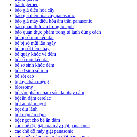
bánh gerber
báo giá điều hòa cây
báo giá điều hòa cây panasonic
báo giá máy điều hòa âm trần panasonic
bảo quản thức ăn trong tủ lạnh
bảo quản thực phẩm trong tủ lạnh đúng cách
bé bị sổ mũi kéo dài
bé bị sổ mũi lâu ngày
bé bị sốt tiêu chảy
bé quấy khóc về đêm
bé sổ mũi kéo dài
bé sơ sinh khóc đêm
bé sơ sinh sổ mũi
bé sốt cao
bị tay chân miệng
blossomy
bộ sản phẩm chăm sóc da nhạy cảm
bột ăn dặm cerelac
bột ăn dặm ngọt
bọt dịu lành
bột mặn ăn dặm
bột ngọt cho bé ăn dặm
các chế độ giặt của máy giặt panasonic
các chế độ máy giặt panasonic
các chức năng của máy giặt panasonic