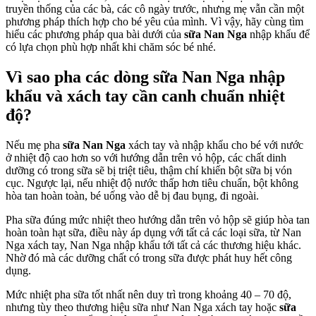
truyền thống của các bà, các cô ngày trước, nhưng mẹ vẫn cần một
k
phương pháp thích hợp cho bé yêu của mình. Vì vậy, hãy cùng tìm
p
hiểu các phương pháp qua bài dưới của
sữa Nan Nga
nhập khẩu để
S
có lựa chọn phù hợp nhất khi chăm sóc bé nhé.
N
N
n
Vì sao pha các dòng
sữa Nan Nga nhập
k
khẩu và xách tay
cần canh chuẩn nhiệt
c
b
độ?
Nếu mẹ pha
sữa Nan Nga
xách tay và nhập khẩu cho bé với nước
ở nhiệt độ cao hơn so với hướng dẫn trên vỏ hộp, các chất dinh
dưỡng có trong sữa sẽ bị triệt tiêu, thậm chí khiến bột sữa bị vón
cục. Ngược lại, nếu nhiệt độ nước thấp hơn tiêu chuẩn, bột không
hòa tan hoàn toàn, bé uống vào dễ bị đau bụng, đi ngoài.
Pha sữa đúng mức nhiệt theo hướng dẫn trên vỏ hộp sẽ giúp hòa tan
hoàn toàn hạt sữa, điều này áp dụng với tất cả các loại sữa, từ Nan
Nga xách tay, Nan Nga nhập khẩu tới tất cả các thương hiệu khác.
Nhờ đó mà các dưỡng chất có trong sữa được phát huy hết công
dụng.
Mức nhiệt pha sữa tốt nhất nên duy trì trong khoảng 40 – 70 độ,
nhưng tùy theo thương hiệu sữa như Nan Nga xách tay hoặc
sữa