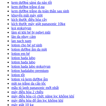
kem dưỡng sáng da nào tốt
kem dưỡng trắng d-na
kem dưỡng trắng da toàn thân sau sinh
khuyến mãi máy giặt
kích thước điều hòa cây
kích thước máy giặt panasonic 10kg
koi gokujyun
làm gì khi bé bị nghẹt mũi
làn da nhạy cảm
lan nach nam
lotion cho bé sơ sinh
lotion dưỡng ẩm da mặt
lotion em bé
lotion hada labo
lotion hada labo
lotion hada labo gokujyun
lotion hadalabo premium
lotion tốt
lotion và kem dưỡng ẩm
mặt nạ trắng da cấp tốc
mẫu tủ lạnh panasonic mới nhất
máy điều hòa 2 chiều
máy điều hòa có chức năng lọc không khí
máy điều hòa độ ẩm lọc không khí
máy giặt 10 kg