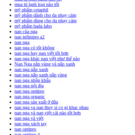
mua tủ lạnh loại nào tốt
mỹ phẩm cetaphil
mỹ phẩm dành cho da nhạy cảm
mỹ phẩm dùng cho da nhạy cảm
mỹ phẩm hada labo
nan của nga
nan infinipro a2
nan nga
nan nga có tốt không
nan nga hay nan việt tốt hơn
nan nga khác nan việt như thế nào
Nan Nga nắp vàng và nắp xanh
nan nga nắp xanh
nan nga nắp xanh nắp vàng
nan nga nhập khẩu
nan nga nội địa
nan nga optipro
nan nga organic
nan nga sản xuất ở đâu
nan nga va nan thuy si co gi khac nhau
nan nga và nan việt cái nào tốt hơn
nan nga và việt
nan nga xách tay
nan optipro
nan optipro 4