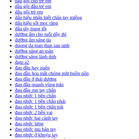
dầu gội cho trẻ em
dầu gội đầu trẻ em
dầu gội trẻ em
dấu hiệu nhận biết chân tay miệng
dấu hiệu sốt mọc răng
dầu tẩy trang tốt
dưỡng ẩm cho tuổi dậy thì
dưỡng ẩm sáng da
duong da toan than sau sinh
dưỡng sáng an toàn
dưỡng sáng lành tính
đạm a2
đau đầu hay quên
đau đầu hoa mắt chóng mặt buồn nôn
đau đầu ở thái dương
đau đầu quanh vùng trán
đau đầu run tay chân
đau nhức 1 bên chân
đau nhức 1 bên chân phải
đau nhức 1 bên chân trái
đau nhức 2 bên vai
đau nhức hai cánh tay
đau nhức lưng
đau nhức mu bàn tay
đau nhức ở khuỷu tay