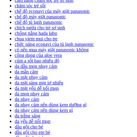
cam nang cham soc tre so sinh
chăm sóc trẻ sốt
chế độ econavi của máy giặt panasonic
chế độ máy giặt panasonic
chế độ tủ lạnh panasonic
chích ngừa cho trẻ sơ sinh
chống nắng hada labo
chua viem mui cho tre
chức năng econavi của tủ lạnh panasonic
có nên mua máy giặt panasonic không
công dụng của aloe vera
cúm a sốt bao nhiêu độ
da dầu mụn nhạy cảm
da mẫn cảm
da mặt nhạy cảm
da mặt sáng mịn tự nhiên
da mặt yếu dễ nổi mụn
da mụn nhạy cảm
da nhạy cảm
da nhạy cảm nên dùng kem dưỡng gì
da nhạy cảm nên dùng kem gì
da trắng sáng
da yếu dễ nổi mụn
dầu gội cho bé
dầu gội cho em bé