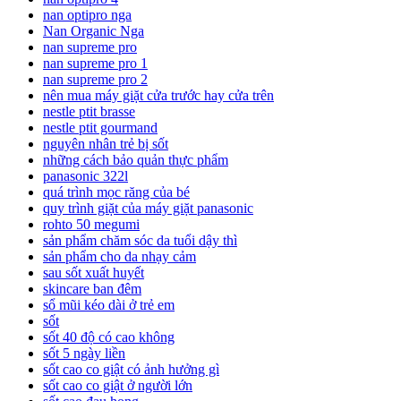
nan optipro nga
Nan Organic Nga
nan supreme pro
nan supreme pro 1
nan supreme pro 2
nên mua máy giặt cửa trước hay cửa trên
nestle ptit brasse
nestle ptit gourmand
nguyên nhân trẻ bị sốt
những cách bảo quản thực phẩm
panasonic 322l
quá trình mọc răng của bé
quy trình giặt của máy giặt panasonic
rohto 50 megumi
sản phẩm chăm sóc da tuổi dậy thì
sản phẩm cho da nhạy cảm
sau sốt xuất huyết
skincare ban đêm
sổ mũi kéo dài ở trẻ em
sốt
sốt 40 độ có cao không
sốt 5 ngày liền
sốt cao co giật có ảnh hưởng gì
sốt cao co giật ở người lớn