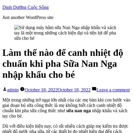
Skip
Dinh Dưỡng Cuộc Sống
to
Just another WordPress site
content
Làm thế nào để canh nhiệt độ
chuẩn khi pha Sữa Nan Nga
nhập khẩu cho bé
Posted
o
admin
October 18, 2022
October 18, 2022
Leave a comment
by
L
t
Một trong những trở ngại lớn nhất của các mẹ bỉm khi con bước vào
n
giai đoạn bú sữa công thức là mẹ không biết cách canh nhiệt độ
đ
chuẩn khi pha sữa công thức như
sữa nan nga
nhập khẩu và xách
c
tay cho bé.
n
Dù với điều kiện hiện nay, có rất nhiều cách giúp mẹ kiểm tra được
đ
nhiệt độ nước pha sữa, từ các thiết bị đo nhiệt hiện đại đến cách
c