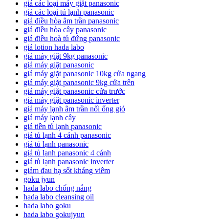
giá các loại máy giặt panasonic
giá các loại tủ lạnh panasonic
giá điều hòa âm trần panasonic
giá điều hòa cây panasonic
giá điều hoà tủ đứng panasonic
giá lotion hada labo
giá máy giặt 9kg panasonic
giá máy giặt panasonic
giá máy giặt panasonic 10kg cửa ngang
giá máy giặt panasonic 9kg cửa trên
giá máy giặt panasonic cửa trước
giá máy giặt panasonic inverter
giá máy lạnh âm trần nối ống gió
giá máy lạnh cây
giá tiền tủ lạnh panasonic
giá tủ lạnh 4 cánh panasonic
giá tủ lạnh panasonic
giá tủ lạnh panasonic 4 cánh
giá tủ lạnh panasonic inverter
giảm đau hạ sốt kháng viêm
goku jyun
hada labo chống nắng
hada labo cleansing oil
hada labo goku
hada labo gokujyun