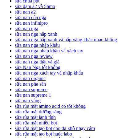
sữa chua ptit
sữa đạm a2 và 5hmo
sữa nan a2
sữa nan của nga
sữa nan infinipro
sữa nan nga
sữa nan nga nắp xanh
sữa nan nga nắp xanh và nắp vàng khác nhau không
sữa nan nga nhập khẩu
sữa nan nga nhập khẩu và xách tay
sữa nan nga review
sữa nan nga thật và giả
sữa Nan Nga tốt không
sữa nan nga xách tay và nhập khẩu
sữa nan organic
sữa nan pha sẵn
sữa nan supreme
sữa nan supreme 1
sữa nan vàng
sữa rửa mặt amino acid có tốt không
sữa rửa mặt dưỡng sáng
sữa rửa mặt lành tính
sữa rửa mặt nhiều bọt
sữa rửa mặt tạo bọt cho da khô nhạy cảm
sữa rửa mặt tạo bọt hada labo