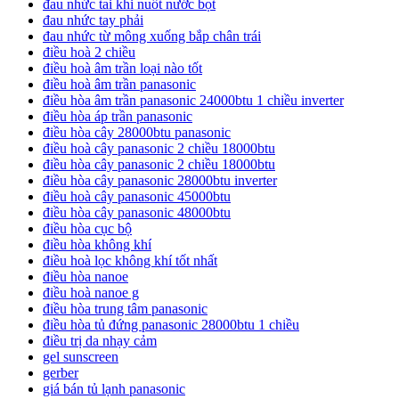
đau nhức tai khi nuốt nước bọt
đau nhức tay phải
đau nhức từ mông xuống bắp chân trái
điều hoà 2 chiều
điều hoà âm trần loại nào tốt
điều hoà âm trần panasonic
điều hòa âm trần panasonic 24000btu 1 chiều inverter
điều hòa áp trần panasonic
điều hòa cây 28000btu panasonic
điều hoà cây panasonic 2 chiều 18000btu
điều hòa cây panasonic 2 chiều 18000btu
điều hòa cây panasonic 28000btu inverter
điều hoà cây panasonic 45000btu
điều hòa cây panasonic 48000btu
điều hòa cục bộ
điều hòa không khí
điều hoà lọc không khí tốt nhất
điều hòa nanoe
điều hoà nanoe g
điều hòa trung tâm panasonic
điều hòa tủ đứng panasonic 28000btu 1 chiều
điều trị da nhạy cảm
gel sunscreen
gerber
giá bán tủ lạnh panasonic