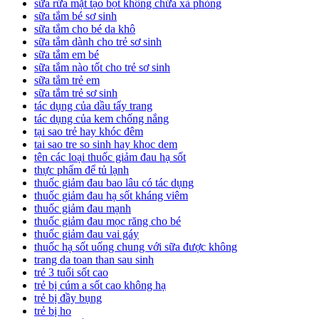
sữa rửa mặt tạo bọt không chứa xà phòng
sữa tắm bé sơ sinh
sữa tắm cho bé da khô
sữa tắm dành cho trẻ sơ sinh
sữa tắm em bé
sữa tắm nào tốt cho trẻ sơ sinh
sữa tắm trẻ em
sữa tắm trẻ sơ sinh
tác dụng của dầu tẩy trang
tác dụng của kem chống nắng
tại sao trẻ hay khóc đêm
tai sao tre so sinh hay khoc dem
tên các loại thuốc giảm đau hạ sốt
thực phẩm để tủ lạnh
thuốc giảm đau bao lâu có tác dụng
thuốc giảm đau hạ sốt kháng viêm
thuốc giảm đau mạnh
thuốc giảm đau mọc răng cho bé
thuốc giảm đau vai gáy
thuốc hạ sốt uống chung với sữa được không
trang da toan than sau sinh
trẻ 3 tuổi sốt cao
trẻ bị cúm a sốt cao không hạ
trẻ bị đầy bụng
trẻ bị ho