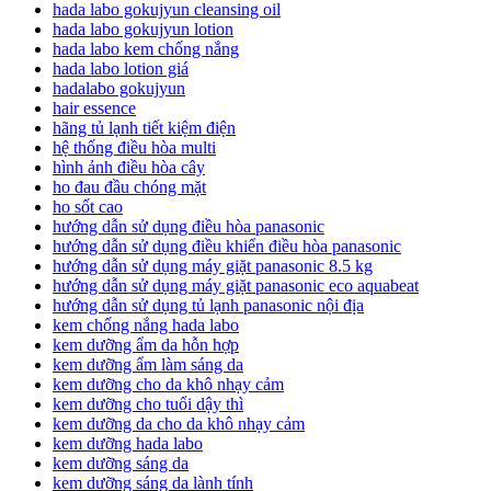
hada labo gokujyun cleansing oil
hada labo gokujyun lotion
hada labo kem chống nắng
hada labo lotion giá
hadalabo gokujyun
hair essence
hãng tủ lạnh tiết kiệm điện
hệ thống điều hòa multi
hình ảnh điều hòa cây
ho đau đầu chóng mặt
ho sốt cao
hướng dẫn sử dụng điều hòa panasonic
hướng dẫn sử dụng điều khiển điều hòa panasonic
hướng dẫn sử dụng máy giặt panasonic 8.5 kg
hướng dẫn sử dụng máy giặt panasonic eco aquabeat
hướng dẫn sử dụng tủ lạnh panasonic nội địa
kem chống nắng hada labo
kem dưỡng ẩm da hỗn hợp
kem dưỡng ẩm làm sáng da
kem dưỡng cho da khô nhạy cảm
kem dưỡng cho tuổi dậy thì
kem dưỡng da cho da khô nhạy cảm
kem dưỡng hada labo
kem dưỡng sáng da
kem dưỡng sáng da lành tính