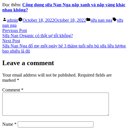
Đọc thêm:
Công dụng sữa Nan Nga nắp xanh và nắp vàng khác
nhau không?
Posted
Posted
Tags:
admin
October 18, 2022
October 18, 2022
sữa nan nga
sữa
by
in
nan nga
Post
Previous
Previous Post
post:
Sữa Nan Organic có thật sự tốt không?
navigation
Next
Next Post
post:
Sữa Nan Nga đố mẹ một ngày bé 3 tháng tuổi nên bú sữa liều lượng
bao nhiêu là đủ
Leave a comment
Your email address will not be published.
Required fields are
marked
*
Comment
*
Name
*