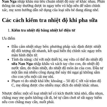
Nan Nga
nhập khẩu mà tiêu chuẩn nhiệt độ này sẽ khác nhau. Phần
thông tin này thường được in ngay trên vỏ hộp nên để nắm chính
xác, mẹ xem hướng dẫn sử dụng của loại sữa bé đang dùng nhé.
Các cách kiểm tra nhiệt độ khi pha sữa
Kiểm tra nhiệt độ bằng nhiệt kế điện tử
Ưu điểm
Đầu cảm nhiệt nhạy bén: phương pháp xác định được nhiệt
độ đối tượng rất nhanh, kết quả hiển thị chính xác ngay trên
màn hình điện tử.
Tính đa năng: chỉ với một thiết bị, mẹ vừa có thể đo nhiệt độ
sữa Nan Nga
nhập khẩu và xách tay cho con, đo nhiệt độ
nước tắm, đo thân nhiệt, đo nhiệt độ món ăn của con. Đầu tư
một lần mà nhiều công dụng thế này thì ngại gì không sắm
cho con yêu một cái mẹ nhỉ.
Phạm vi đo nhiệt khá lớn: khoảng – 50 độ C tới vài trăm độ
C, mẹ dùng được cho nhiều mục đích đo nhiệt khác nhau.
Nhược điểm: một số loại nhiệt kế có kích thước khá nhỏ, đầu nhọn,
chẳng may mẹ quên không cất đi, bé tự cầm chơi sẽ rất nguy hiểm
nếu con chẳng may cắn, nuốt phải.