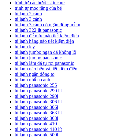
trình tự các bước skincare
trình tự mọc răng của bé
tủ lạnh 2 cánh
tủ lạnh 3 cánh
tủ lạnh 3 cánh có ngăn đông mềm
tủ lạnh 322 lít panasonic
tủ lạnh để mức nào tiết kiệm điện
tủ lạnh hãng nào tiết kiệm điện
tủ lạnh icy
tủ lạnh jumbo ngăn đá khổng lồ
tủ lạnh jumbo panasonic
tủ lạnh làm đá tự rơi panasonic
tủ lạnh nào bền và tiết kiệm điện
tủ lạnh ngăn đông to
tủ lạnh nhiều cánh
tủ lạnh panasonic 255
tủ lạnh panasonic 290 lít
tủ lạnh panasonic 290l
tủ lạnh panasonic 306 lít
tủ lạnh panasonic 306l
tủ lạnh panasonic 363 lít
tủ lạnh panasonic 368l
tủ lạnh panasonic 410
tủ lạnh panasonic 410 lít
tủ lạnh panasonic 500l