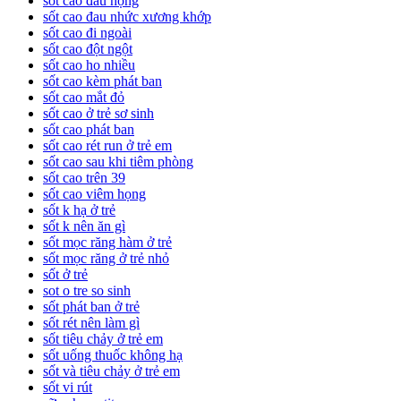
sốt cao đau họng
sốt cao đau nhức xương khớp
sốt cao đi ngoài
sốt cao đột ngột
sốt cao ho nhiều
sốt cao kèm phát ban
sốt cao mắt đỏ
sốt cao ở trẻ sơ sinh
sốt cao phát ban
sốt cao rét run ở trẻ em
sốt cao sau khi tiêm phòng
sốt cao trên 39
sốt cao viêm họng
sốt k hạ ở trẻ
sốt k nên ăn gì
sốt mọc răng hàm ở trẻ
sốt mọc răng ở trẻ nhỏ
sốt ở trẻ
sot o tre so sinh
sốt phát ban ở trẻ
sốt rét nên làm gì
sốt tiêu chảy ở trẻ em
sốt uống thuốc không hạ
sốt và tiêu chảy ở trẻ em
sốt vi rút