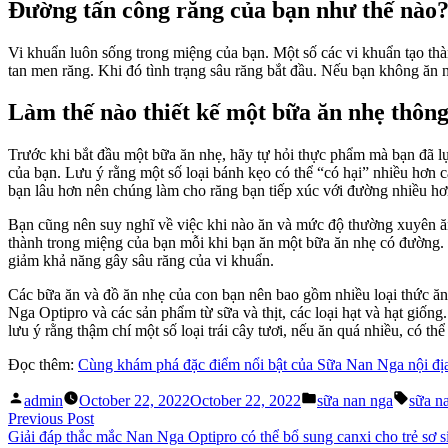
Đường tấn công răng của bạn như thế nào
b
k
m
Vi khuẩn luôn sống trong miệng của bạn. Một số các vi khuẩn tạo th
tan men răng. Khi đó tình trạng sâu răng bắt đầu. Nếu bạn không ăn 
Làm thế nào thiết kế một bữa ăn nhẹ thôn
Trước khi bắt đầu một bữa ăn nhẹ, hãy tự hỏi thực phẩm mà bạn đã l
của bạn. Lưu ý rằng một số loại bánh kẹo có thể “có hại” nhiều hơn 
bạn lâu hơn nên chúng làm cho răng bạn tiếp xúc với đường nhiều hơ
Bạn cũng nên suy nghĩ về việc khi nào ăn và mức độ thường xuyên ăn
thành trong miệng của bạn mỗi khi bạn ăn một bữa ăn nhẹ có đường. C
giảm khả năng gây sâu răng của vi khuẩn.
Các bữa ăn và đồ ăn nhẹ của con bạn nên bao gồm nhiều loại thức ăn
Nga Optipro và các sản phẩm từ sữa và thịt, các loại hạt và hạt giống
lưu ý rằng thậm chí một số loại trái cây tươi, nếu ăn quá nhiều, có t
Đọc thêm:
Cùng khám phá đặc điểm nổi bật của Sữa Nan Nga nội đị
Posted
Posted
Tags:
admin
October 22, 2022
October 22, 2022
sữa nan nga
sữa n
by
in
Post
Previous
Previous Post
post:
Giải đáp thắc mắc Nan Nga Optipro có thể bổ sung canxi cho trẻ sơ 