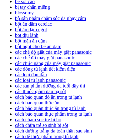
bé sốt cao
bị tay chân miệng
blossomy
bộ sản phẩm chăm sóc da nhạy cảm
bột ăn dặm cerelac
bột ăn dặm ngọt
bọt dịu lành
bột mặn ăn dặm
bột ngọt cho bé ăn dặm
các chế độ giặt của máy giặt panasonic
các chế độ máy giặt panasonic
các chức năng của máy giặt panasonic
các dòng tủ lạnh tiết kiệm điện
các loại đau đầu
các loại tủ lạnh panasonic
các sản phẩm dưỡng da tuổi dậy thì
các thuốc giảm đau hạ sốt
cách bảo quản đồ ăn trong tủ lạnh
cách bảo quản thức ăn
cách bảo quản thức ăn trong tủ lạnh
cách bảo quản thực phẩm trong tủ lạnh
cach cham soc tre bi ho
cách chữa trẻ sơ sinh bị sốt
cách dưỡng trắng da toàn thân sau sinh
cách để thực phẩm trong tủ lạnh