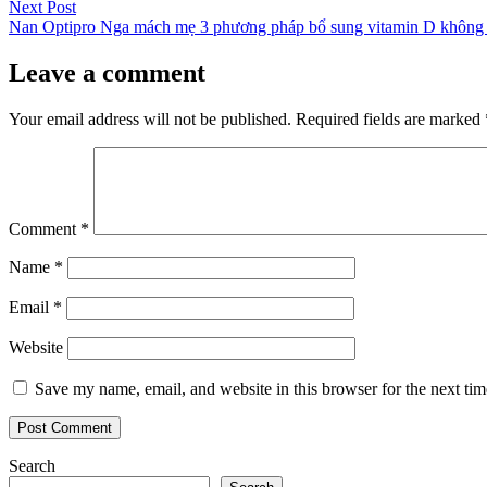
navigation
Next
Next Post
post:
Nan Optipro Nga mách mẹ 3 phương pháp bổ sung vitamin D không k
Leave a comment
Your email address will not be published.
Required fields are marked
Comment
*
Name
*
Email
*
Website
Save my name, email, and website in this browser for the next ti
Search