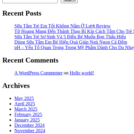
Search
Recent Posts
Sữa Tắm Trẻ Em Tốt Không Nằm Ở Lượt Review
Từ Hoang Mang Đến Thành Thạo Bí Kíp Cách Tắm Cho Trẻ 
Sữa Tắm Trẻ Sơ Sinh Và 5 Điều Bé Muốn Bạn Thấu Hiểu
Dùng Sữa Tắm Em Bé Hiệu Quả Giúp Ngủ Ngon Cả Đêm
pH – Yếu Tố Quan Trọng Trong Mỹ Phẩm Dành Cho Da Nh
Recent Comments
A WordPress Commenter
on
Hello world!
Archives
May 2025
April 2025
March 2025
February 2025
January 2025
December 2024
November 2024