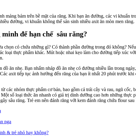
?
é
hỏe
ạnh
ành mảng bám trên bề mặt của răng. Khi bạn ăn đường, các vi khuẩn tr
nhiều đường, vi khuẩn không thể sản sinh nhiều axit ăn mòn men răng.
g minh để hạn chế sâu răng?
ựa chọn có chứa những gì? Có thành phần đường trong đó không? Nếu c
các loại thực phẩm khác. Mút hoặc nhai kẹo làm cho đường tiếp xúc với 
n.
 đồ ăn nhẹ. Bạn nhấm nháp đồ ăn nhẹ có đường nhiều lần trong ngày, 
ác axit tiếp tục ảnh hưởng đến răng của bạn ít nhất 20 phút trước khi 
 từ các nhóm thực phẩm cơ bản, bao gồm cả trái cây và rau, ngũ cốc,
. Một số loại thức ăn nhanh có giá trị dinh dưỡng cao hơn những thực p
hể gây sâu răng. Trẻ em nên đánh răng với kem đánh răng chứa flour sau
a
an nga
sinh & trẻ nhỏ hay không?