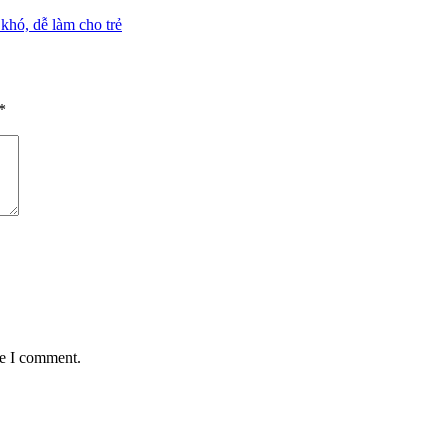
hó, dễ làm cho trẻ
*
me I comment.