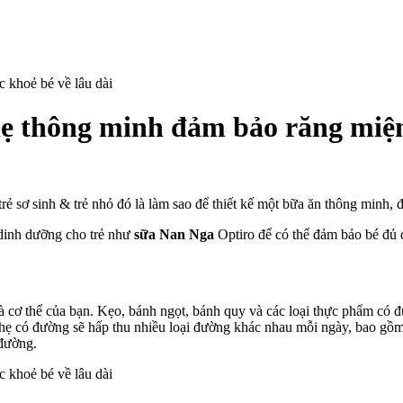
ẹ thông minh đảm bảo răng miệ
n
ữa
an
rẻ sơ sinh & trẻ nhỏ đó là làm sao để thiết kế một bữa ăn thông minh
ga
dinh dưỡng cho trẻ như
sữa Nan Nga
Optiro để có thể đảm bảo bé đủ 
ách
ẹ
ồ
n
hẹ
 cơ thể của bạn. Kẹo, bánh ngọt, bánh quy và các loại thực phẩm có đ
hông
hẹ có đường sẽ hấp thu nhiều loại đường khác nhau mỗi ngày, bao gồm
inh
 đường.
ảm
ảo
ăng
iệng