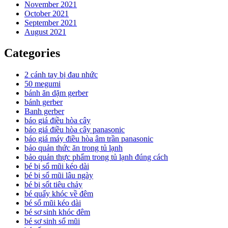
November 2021
October 2021
September 2021
August 2021
Categories
2 cánh tay bị đau nhức
50 megumi
bánh ăn dặm gerber
bánh gerber
Banh gerber
báo giá điều hòa cây
báo giá điều hòa cây panasonic
báo giá máy điều hòa âm trần panasonic
bảo quản thức ăn trong tủ lạnh
bảo quản thực phẩm trong tủ lạnh đúng cách
bé bị sổ mũi kéo dài
bé bị sổ mũi lâu ngày
bé bị sốt tiêu chảy
bé quấy khóc về đêm
bé sổ mũi kéo dài
bé sơ sinh khóc đêm
bé sơ sinh sổ mũi