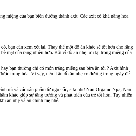
ong miệng của bạn biến đường thành axit. Các axit có khả năng hòa
ó, bạn cần xem xét lại. Thay thế một đồ ăn khác sẽ tốt hơn cho răng
bề mặt của răng nhiều hơn. Bởi vì đồ ăn nhẹ lưu lại trong miệng của
hay bạn thường chỉ có món tráng miệng sau bữa ăn tối ? Axit hình
được trung hòa. Vì vậy, nên ít ăn đồ ăn nhẹ có đường trong ngày để
 bánh mì và các sản phẩm từ ngũ cốc, sữa như Nan Organic Nga, Nan
hẩm khác giúp sự tăng trưởng và phát triển của trẻ tốt hơn. Tuy nhiên,
 khi ăn nhẹ và ăn chính mẹ nhé.