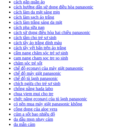
cách gấp quần áo
cách hướng dẫn sử dụng điều hòa panasonic
cách làm da mặt sáng mịn
cách làm sạch áo trắng
cách làm trắng sáng da mặt
cách pha sữa nan
cách sử dụng điều hòa hai chiều panasonic
cách tắm cho trẻ sơ sinh
cách tẩy áo trắng dính màu
cách tẩy vết bẩn trên áo trắng
cẩm nang chăm sóc trẻ sơ sinh
cam nang cham soc tre so sinh
chăm sóc trẻ sốt
chế độ econavi của máy giặt panasonic
chế độ máy giặt panasonic
chế độ tủ lạnh panasonic
chích ngừa cho trẻ sơ sinh
chống nắng hada labo
chua viem mui cho tre
chức năng econavi của tủ lạnh panasonic
có nên mua máy giặt panasonic không
công dụng của aloe vera
cúm a sốt bao nhiêu độ
da dầu mụn nhạy cảm
da mẫn cảm