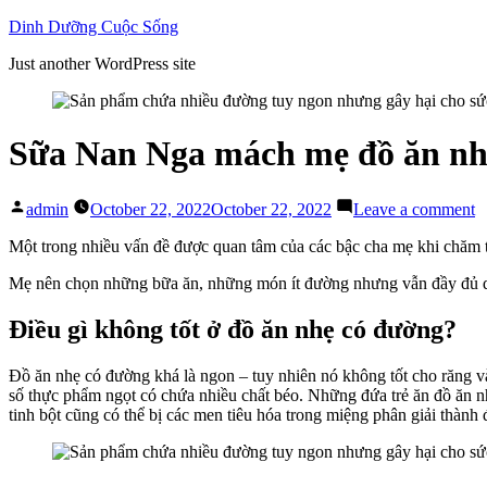
Skip
Dinh Dưỡng Cuộc Sống
to
Just another WordPress site
content
Sữa Nan Nga mách mẹ đồ ăn nh
Posted
o
admin
October 22, 2022
October 22, 2022
Leave a comment
by
S
N
Một trong nhiều vấn đề được quan tâm của các bậc cha mẹ khi chăm t
N
Mẹ nên chọn những bữa ăn, những món ít đường nhưng vẫn đầy đủ 
m
m
đ
Điều gì không tốt ở đồ ăn nhẹ có đường?
ă
n
Đồ ăn nhẹ có đường khá là ngon – tuy nhiên nó không tốt cho răng và
t
số thực phẩm ngọt có chứa nhiều chất béo. Những đứa trẻ ăn đồ ăn n
m
tinh bột cũng có thể bị các men tiêu hóa trong miệng phân giải thành
đ
b
r
m