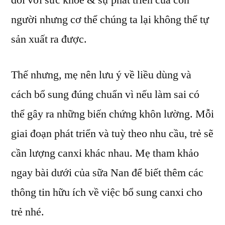
đối với sức khoẻ & sự phát triển của con
Giải
người nhưng cơ thể chúng ta lại không thể tự
đáp
mẹ
sản xuất ra được.
liều
dùng
Thế nhưng, mẹ nên lưu ý về liều dùng và
canxi
cho
cách bổ sung đúng chuẩn vì nếu làm sai có
trẻ
thể gây ra những biến chứng khôn lường. Mỗi
nhỏ
giai đoạn phát triển và tuỳ theo nhu cầu, trẻ sẽ
bao
nhiêu
cần lượng canxi khác nhau. Mẹ tham khảo
là
ngay bài dưới của sữa Nan
để biết thêm các
đủ
thông tin hữu ích về việc bổ sung canxi cho
trẻ nhé.