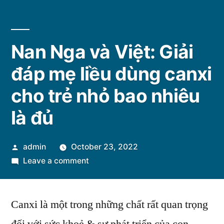
Nan Nga và Việt: Giải
đáp mẹ liều dùng canxi
cho trẻ nhỏ bao nhiêu
là đủ
Posted
admin
October 23, 2022
by
on
Leave a comment
Nan
Nga
Canxi là một trong những chất rất quan trọng
và
Việt: