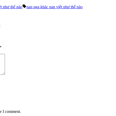
Tags:
ệt như thế nào
nan nga khác nan việt như thế nào
é
*
me I comment.