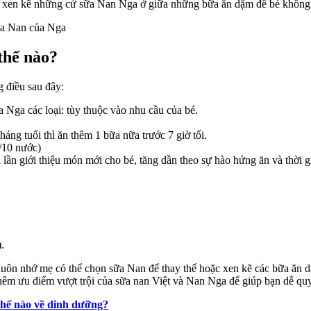
g xen kẽ những cử sữa Nan Nga ở giữa những bữa ăn dặm để bé không b
háng
ổi
heo
uần
thế nào?
 điều sau đây:
Nga các loại: tùy thuộc vào nhu cầu của bé.
áng tuổi thì ăn thêm 1 bữa nữa trước 7 giờ tối.
/10 nước)
 lần giới thiệu món mới cho bé, tăng dần theo sự hào hứng ăn và thời 
.
 luôn nhớ mẹ có thể chọn sữa
Nan để thay thế hoặc xen kẽ các bữa ăn 
hêm ưu điểm vượt trội của sữa nan Việt và Nan Nga để giúp bạn dễ qu
hế nào về dinh dưỡng?