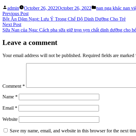
Posted
Posted
admin
October 26, 2022
October 26, 2022
nan nga khác nan vi
by
in
Post
Previous
Previous Post
post:
Bột Ăn Dặm Ngọt: Lưu Ý Trong Chế Độ Dinh Dưỡng Cho Trẻ
navigation
Next
Next Post
post:
Sữa Nan của Nga: Cách pha sữa giữ trọn vẹn chất dinh dưỡng cho b
Leave a comment
Your email address will not be published.
Required fields are marked
Comment
*
Name
*
Email
*
Website
Save my name, email, and website in this browser for the next ti