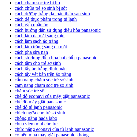
cach cham soc tre bi ho
cách chữa trẻ sơ sinh bị sốt
cách dưỡng trắng da toàn thân sau sinh
cách để thực phẩm trong tủ lạnh
cách gấp quần áo
cách hướng dẫn sử dụng điều hòa panasonic
cách làm da mặt sáng mịn
cách làm sạch áo trắng
cách làm trắng sáng da mặt
cách pha sữa nan
cách sử dụng điều hòa hai chiều panasonic
cách tắm cho trẻ sơ sinh
cách tẩy áo trắng dính màu
cách tẩy vết bẩn trên áo trắng
cẩm nang chăm sóc trẻ sơ sinh
cam nang cham soc tre so sinh
chăm sóc trẻ sốt
chế độ econavi của máy giặt panasonic
chế độ máy giặt panasonic
chế độ tủ lạnh panasonic
chích ngừa cho trẻ sơ sinh
chống nắng hada labo
chua viem mui cho tre
chức năng econavi của tủ lạnh panasonic
có nên mua máy giặt panasonic không