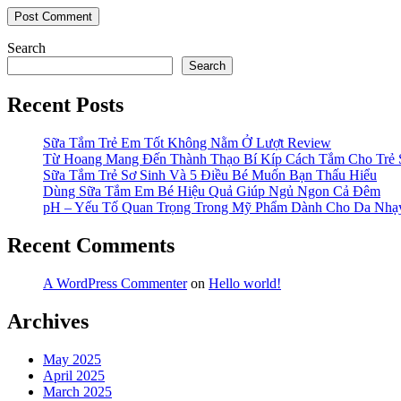
Search
Search
Recent Posts
Sữa Tắm Trẻ Em Tốt Không Nằm Ở Lượt Review
Từ Hoang Mang Đến Thành Thạo Bí Kíp Cách Tắm Cho Trẻ 
Sữa Tắm Trẻ Sơ Sinh Và 5 Điều Bé Muốn Bạn Thấu Hiểu
Dùng Sữa Tắm Em Bé Hiệu Quả Giúp Ngủ Ngon Cả Đêm
pH – Yếu Tố Quan Trọng Trong Mỹ Phẩm Dành Cho Da Nh
Recent Comments
A WordPress Commenter
on
Hello world!
Archives
May 2025
April 2025
March 2025