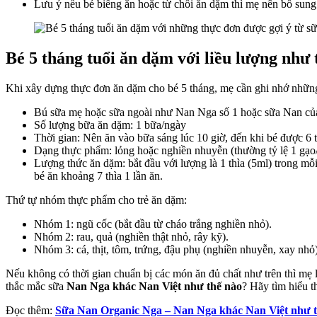
Lưu ý nếu bé biếng ăn hoặc từ chối ăn dặm thì mẹ nên bổ sun
t
tu
t
t
Bé 5 tháng tuổi ăn dặm với liều lượng như 
Khi xây dựng thực đơn ăn dặm cho bé 5 tháng, mẹ cần ghi nhớ những
Bú sữa mẹ hoặc sữa ngoài như Nan Nga số 1 hoặc sữa Nan của 
Số lượng bữa ăn dặm: 1 bữa/ngày
Thời gian: Nên ăn vào bữa sáng lúc 10 giờ, đến khi bé được 6 th
Dạng thực phẩm: lỏng hoặc nghiền nhuyễn (thường tỷ lệ 1 gạo
Lượng thức ăn dặm: bắt đầu với lượng là 1 thìa (5ml) trong mỗi
bé ăn khoảng 7 thìa 1 lần ăn.
Thứ tự nhóm thực phẩm cho trẻ ăn dặm:
Nhóm 1: ngũ cốc (bắt đầu từ cháo trắng nghiền nhỏ).
Nhóm 2: rau, quả (nghiền thật nhỏ, rây kỹ).
Nhóm 3: cá, thịt, tôm, trứng, đậu phụ (nghiền nhuyễn, xay nhỏ)
Nếu không có thời gian chuẩn bị các món ăn đủ chất như trên thì mẹ
thắc mắc sữa
Nan Nga khác Nan Việt như thế nào
? Hãy tìm hiểu t
Đọc thêm:
Sữa Nan Organic Nga – Nan Nga khác Nan Việt như t