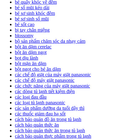
bé quấy khóc về đêm
bé sổ mũi kéo dài
bé sơ sinh khóc đêm
bé sơ sinh sổ mũi
bé sốt cao
bị tay chân miệng
blossomy
bộ sản phẩm chăm sóc da nhạy cảm
bột ăn dặm cerelac
bột ăn dặm ngọt
bọt dịu lành
bột mặn ăn dặm
bột ngọt cho bé ăn dặm
các chế độ giặt của máy giặt panasonic
các chế độ máy giặt panasonic
các chức năng của máy giặt panasonic
các dòng tủ lạnh tiết kiệm điện
các loại đau đầu
các loại tủ lạnh panasonic
các sản phẩm dưỡng da tuổi dậy thì
các thuốc giảm đau hạ sốt
cách bảo quản đồ ăn trong tủ lạnh
cách bảo quản thức ăn
cách bảo quản thức ăn trong tủ lạnh
cách bảo quản thực phẩm trong tủ lạnh