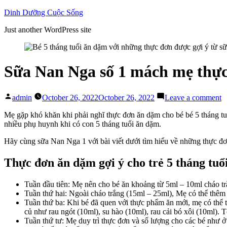
Skip
Dinh Dưỡng Cuộc Sống
to
Just another WordPress site
content
Sữa Nan Nga số 1 mách mẹ thực 
Posted
o
admin
October 26, 2022
October 26, 2022
Leave a comment
by
S
N
Mẹ gặp khó khăn khi phải nghĩ thực đơn ăn dặm cho bé bé 5 tháng tu
N
nhiều phụ huynh khi có con 5 tháng tuổi ăn dặm.
s
Hãy cùng sữa Nan Nga 1 với bài viết dưới tìm hiểu về những thực đơ
1
m
m
Thực đơn ăn dặm gợi ý cho trẻ 5 tháng tuổ
t
đ
Tuần đầu tiên: Mẹ nên cho bé ăn khoảng từ 5ml – 10ml cháo tr
ă
Tuần thứ hai: Ngoài cháo trắng (15ml – 25ml), Mẹ có thể thêm c
d
Tuần thứ ba: Khi bé đã quen với thực phẩm ăn mới, mẹ có thể 
c
củ như rau ngót (10ml), su hào (10ml), rau cải bó xôi (10ml)
b
Tuần thứ tư: Mẹ duy trì thực đơn và số lượng cho các bé như ở 
5