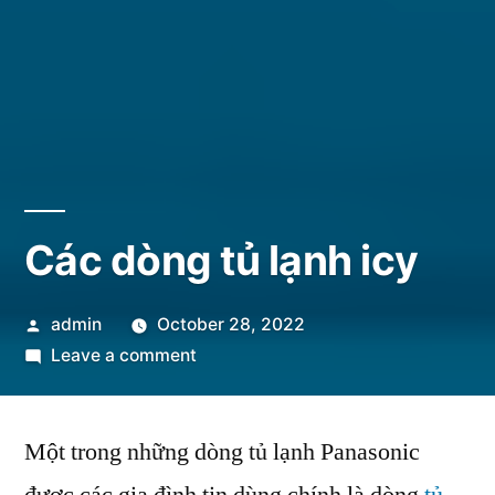
Các dòng tủ lạnh icy
Posted
admin
October 28, 2022
by
on
Leave a comment
Các
dòng
Một trong những dòng tủ lạnh Panasonic
tủ
lạnh