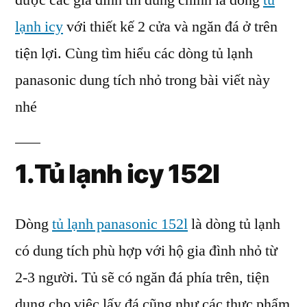
được các gia đình tin dùng chính là dòng
tủ
icy
lạnh icy
với thiết kế 2 cửa và ngăn đá ở trên
tiện lợi. Cùng tìm hiểu các dòng tủ lạnh
panasonic dung tích nhỏ trong bài viết này
nhé
1.Tủ lạnh icy 152l
Dòng
tủ lạnh panasonic 152l
là dòng tủ lạnh
có dung tích phù hợp với hộ gia đình nhỏ từ
2-3 người. Tủ sẽ có ngăn đá phía trên, tiện
dụng cho việc lấy đá cũng như các thực phẩm