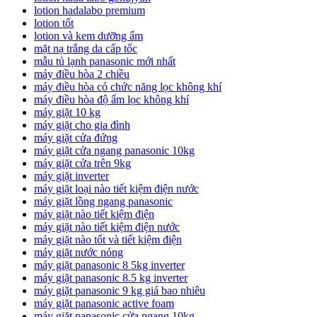
lotion hadalabo premium
lotion tốt
lotion và kem dưỡng ẩm
mặt nạ trắng da cấp tốc
mẫu tủ lạnh panasonic mới nhất
máy điều hòa 2 chiều
máy điều hòa có chức năng lọc không khí
máy điều hòa độ ẩm lọc không khí
máy giặt 10 kg
máy giặt cho gia đình
máy giặt cửa đứng
máy giặt cửa ngang panasonic 10kg
máy giặt cửa trên 9kg
máy giặt inverter
máy giặt loại nào tiết kiệm điện nước
máy giặt lồng ngang panasonic
máy giặt nào tiết kiệm điện
máy giặt nào tiết kiệm điện nước
máy giặt nào tốt và tiết kiệm điện
máy giặt nước nóng
máy giặt panasonic 8 5kg inverter
máy giặt panasonic 8.5 kg inverter
máy giặt panasonic 9 kg giá bao nhiêu
máy giặt panasonic active foam
máy giặt panasonic cửa ngang 10kg