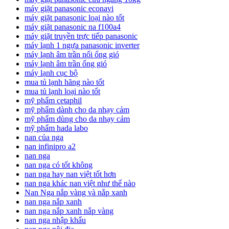
máy giặt panasonic econavi
máy giặt panasonic loại nào tốt
máy giặt panasonic na f100a4
máy giặt truyền trực tiếp panasonic
máy lạnh 1 ngựa panasonic inverter
máy lạnh âm trần nối ống gió
máy lạnh âm trần ống gió
máy lạnh cục bộ
mua tủ lạnh hãng nào tốt
mua tủ lạnh loại nào tốt
mỹ phẩm cetaphil
mỹ phẩm dành cho da nhạy cảm
mỹ phẩm dùng cho da nhạy cảm
mỹ phẩm hada labo
nan của nga
nan infinipro a2
nan nga
nan nga có tốt không
nan nga hay nan việt tốt hơn
nan nga khác nan việt như thế nào
Nan Nga nắp vàng và nắp xanh
nan nga nắp xanh
nan nga nắp xanh nắp vàng
nan nga nhập khẩu