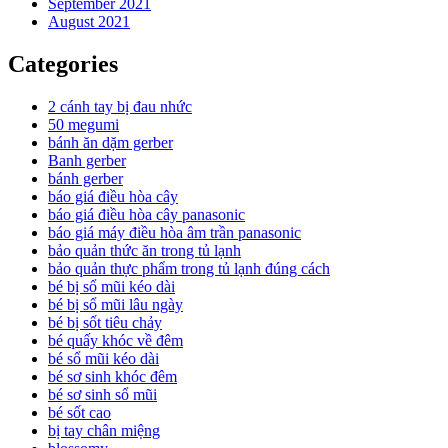
September 2021
August 2021
Categories
2 cánh tay bị đau nhức
50 megumi
bánh ăn dặm gerber
Banh gerber
bánh gerber
báo giá điều hòa cây
báo giá điều hòa cây panasonic
báo giá máy điều hòa âm trần panasonic
bảo quản thức ăn trong tủ lạnh
bảo quản thực phẩm trong tủ lạnh đúng cách
bé bị sổ mũi kéo dài
bé bị sổ mũi lâu ngày
bé bị sốt tiêu chảy
bé quấy khóc về đêm
bé sổ mũi kéo dài
bé sơ sinh khóc đêm
bé sơ sinh sổ mũi
bé sốt cao
bị tay chân miệng