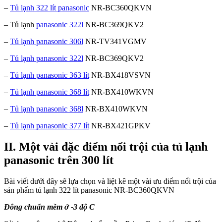
–
Tủ lạnh 322 lít panasonic
NR-BC360QKVN
– Tủ lạnh
panasonic 322l
NR-BC369QKV2
–
Tủ lạnh panasonic 306l
NR-TV341VGMV
–
Tủ lạnh panasonic 322l
NR-BC369QKV2
–
Tủ lạnh panasonic 363 lít
NR-BX418VSVN
–
Tủ lạnh panasonic 368 lít
NR-BX410WKVN
–
Tủ lạnh panasonic 368l
NR-BX410WKVN
–
Tủ lạnh panasonic 377 lít
NR-BX421GPKV
II. Một vài đặc điểm nổi trội của tủ lạnh
panasonic trên 300 lít
Bài viết dưới đây sẽ lựa chọn và liệt kê một vài ưu điểm nổi trội của
sản phẩm tủ lạnh 322 lít panasonic NR-BC360QKVN
Đông chuẩn mềm ở -3 độ C