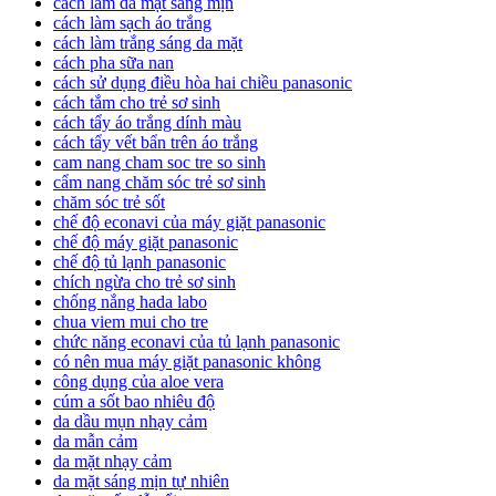
cách làm da mặt sáng mịn
cách làm sạch áo trắng
cách làm trắng sáng da mặt
cách pha sữa nan
cách sử dụng điều hòa hai chiều panasonic
cách tắm cho trẻ sơ sinh
cách tẩy áo trắng dính màu
cách tẩy vết bẩn trên áo trắng
cam nang cham soc tre so sinh
cẩm nang chăm sóc trẻ sơ sinh
chăm sóc trẻ sốt
chế độ econavi của máy giặt panasonic
chế độ máy giặt panasonic
chế độ tủ lạnh panasonic
chích ngừa cho trẻ sơ sinh
chống nắng hada labo
chua viem mui cho tre
chức năng econavi của tủ lạnh panasonic
có nên mua máy giặt panasonic không
công dụng của aloe vera
cúm a sốt bao nhiêu độ
da dầu mụn nhạy cảm
da mẫn cảm
da mặt nhạy cảm
da mặt sáng mịn tự nhiên