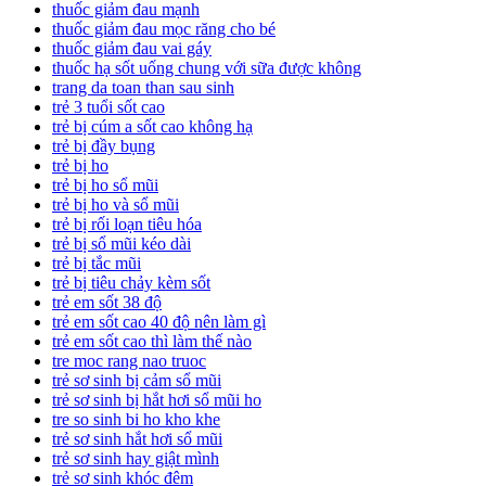
thuốc giảm đau mạnh
thuốc giảm đau mọc răng cho bé
thuốc giảm đau vai gáy
thuốc hạ sốt uống chung với sữa được không
trang da toan than sau sinh
trẻ 3 tuổi sốt cao
trẻ bị cúm a sốt cao không hạ
trẻ bị đầy bụng
trẻ bị ho
trẻ bị ho sổ mũi
trẻ bị ho và sổ mũi
trẻ bị rối loạn tiêu hóa
trẻ bị sổ mũi kéo dài
trẻ bị tắc mũi
trẻ bị tiêu chảy kèm sốt
trẻ em sốt 38 độ
trẻ em sốt cao 40 độ nên làm gì
trẻ em sốt cao thì làm thế nào
tre moc rang nao truoc
trẻ sơ sinh bị cảm sổ mũi
trẻ sơ sinh bị hắt hơi sổ mũi ho
tre so sinh bi ho kho khe
trẻ sơ sinh hắt hơi sổ mũi
trẻ sơ sinh hay giật mình
trẻ sơ sinh khóc đêm