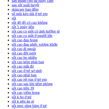
sản phẩm cho da nhạy cảm
sau sốt xuất huyết
skincare ban đêm
sổ mũi kéo dài ở trẻ em
sốt
sốt 40 độ có cao không
sốt 5 ngày liền
sốt cao co giật có ảnh hưởng gì
sốt cao co giật ở người lớn
sốt cao đau họng
sốt cao đau nhức xương khớp
sốt cao đi ngoài
sốt cao đột ngột
sốt cao ho nhiều
sốt cao kèm phát ban
sốt cao mắt đỏ
sốt cao ở trẻ sơ sinh
sốt cao phát ban
sốt cao rét run ở trẻ em
sốt cao sau khi tiêm phòng
sốt cao trên 39
sốt cao viêm họng
sốt k hạ ở trẻ
sốt k nên ăn gì
sốt mọc răng hàm ở trẻ