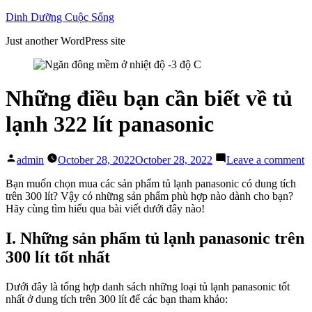
Skip
Dinh Dưỡng Cuộc Sống
to
Just another WordPress site
content
Những điều bạn cần biết về tủ
lạnh 322 lít panasonic
Posted
o
admin
October 28, 2022
October 28, 2022
Leave a comment
by
N
đ
Bạn muốn chọn mua các sản phẩm tủ lạnh panasonic có dung tích
b
trên 300 lít? Vậy có những sản phẩm phù hợp nào dành cho bạn?
c
Hãy cùng tìm hiểu qua bài viết dưới đây nào!
bi
v
I. Những sản phẩm tủ lạnh panasonic trên
tủ
300 lít tốt nhất
l
3
lít
Dưới đây là tổng hợp danh sách những loại tủ lạnh panasonic tốt
p
nhất ở dung tích trên 300 lít để các bạn tham khảo: