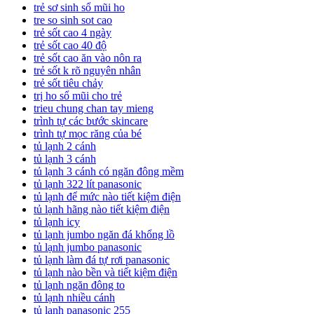
trẻ sơ sinh sổ mũi ho
tre so sinh sot cao
trẻ sốt cao 4 ngày
trẻ sốt cao 40 độ
trẻ sốt cao ăn vào nôn ra
trẻ sốt k rõ nguyên nhân
trẻ sốt tiêu chảy
trị ho sổ mũi cho trẻ
trieu chung chan tay mieng
trình tự các bước skincare
trình tự mọc răng của bé
tủ lạnh 2 cánh
tủ lạnh 3 cánh
tủ lạnh 3 cánh có ngăn đông mềm
tủ lạnh 322 lít panasonic
tủ lạnh để mức nào tiết kiệm điện
tủ lạnh hãng nào tiết kiệm điện
tủ lạnh icy
tủ lạnh jumbo ngăn đá khổng lồ
tủ lạnh jumbo panasonic
tủ lạnh làm đá tự rơi panasonic
tủ lạnh nào bền và tiết kiệm điện
tủ lạnh ngăn đông to
tủ lạnh nhiều cánh
tủ lạnh panasonic 255