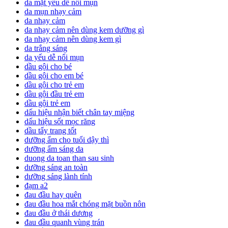
da mặt yếu dễ nổi mụn
da mụn nhạy cảm
da nhạy cảm
da nhạy cảm nên dùng kem dưỡng gì
da nhạy cảm nên dùng kem gì
da trắng sáng
da yếu dễ nổi mụn
dầu gội cho bé
dầu gội cho em bé
dầu gội cho trẻ em
dầu gội đầu trẻ em
dầu gội trẻ em
dấu hiệu nhận biết chân tay miệng
dấu hiệu sốt mọc răng
dầu tẩy trang tốt
dưỡng ẩm cho tuổi dậy thì
dưỡng ẩm sáng da
duong da toan than sau sinh
dưỡng sáng an toàn
dưỡng sáng lành tính
đạm a2
đau đầu hay quên
đau đầu hoa mắt chóng mặt buồn nôn
đau đầu ở thái dương
đau đầu quanh vùng trán