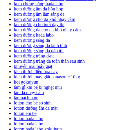
kem chống nắng hada labo
kem dưỡng ẩm da hỗn hợp
kem dưỡng ẩm làm sáng da
kem dưỡng cho da khô nhạy cảm
kem dưỡng cho tuổi dậy thì
kem dưỡng da cho da khô nhạy cảm
kem dưỡng hada labo
kem dưỡng sáng da
kem dưỡng sáng da lành tính
kem dưỡng sáng da nào tốt
kem dưỡng trắng d-na
kem dưỡng trắng da toàn thân sau sinh
khuyến mãi máy giặt
kích thước điều hòa cây
kích thước máy giặt panasonic 10kg
koi gokujyun
làm gì khi bé bị nghẹt mũi
làn da nhạy cảm
lan nach nam
lotion cho bé sơ sinh
lotion dưỡng ẩm da mặt
lotion em bé
lotion hada labo
lotion hada labo
lotion hada labo gokujyun