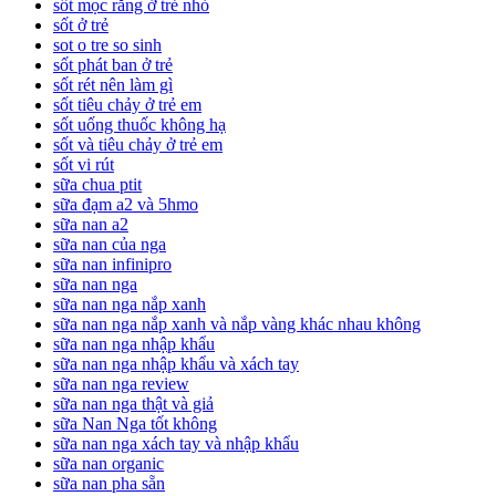
sốt mọc răng ở trẻ nhỏ
sốt ở trẻ
sot o tre so sinh
sốt phát ban ở trẻ
sốt rét nên làm gì
sốt tiêu chảy ở trẻ em
sốt uống thuốc không hạ
sốt và tiêu chảy ở trẻ em
sốt vi rút
sữa chua ptit
sữa đạm a2 và 5hmo
sữa nan a2
sữa nan của nga
sữa nan infinipro
sữa nan nga
sữa nan nga nắp xanh
sữa nan nga nắp xanh và nắp vàng khác nhau không
sữa nan nga nhập khẩu
sữa nan nga nhập khẩu và xách tay
sữa nan nga review
sữa nan nga thật và giả
sữa Nan Nga tốt không
sữa nan nga xách tay và nhập khẩu
sữa nan organic
sữa nan pha sẵn