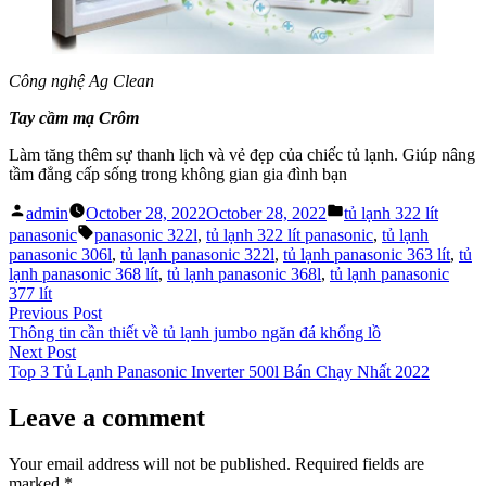
Công nghệ Ag Clean
Tay cầm mạ Crôm
Làm tăng thêm sự thanh lịch và vẻ đẹp của chiếc tủ lạnh. Giúp nâng
tầm đẳng cấp sống trong không gian gia đình bạn
Posted
Posted
admin
October 28, 2022
October 28, 2022
tủ lạnh 322 lít
by
in
Tags:
panasonic
panasonic 322l
,
tủ lạnh 322 lít panasonic
,
tủ lạnh
panasonic 306l
,
tủ lạnh panasonic 322l
,
tủ lạnh panasonic 363 lít
,
tủ
lạnh panasonic 368 lít
,
tủ lạnh panasonic 368l
,
tủ lạnh panasonic
377 lít
Post
Previous
Previous Post
post:
Thông tin cần thiết về tủ lạnh jumbo ngăn đá khổng lồ
navigation
Next
Next Post
post:
Top 3 Tủ Lạnh Panasonic Inverter 500l Bán Chạy Nhất 2022
Leave a comment
Your email address will not be published.
Required fields are
marked
*