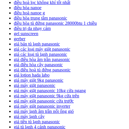
điều hoà lọc không khí tốt nhất
điều hòa nanoe
điều hoà nanoe g
điều hòa trung tâm panasonic
điều hòa tủ đứng panasonic 28000btu 1 chiều
điều trị da nhạy cảm
gel sunscreen
gerber
giá bán tủ lạnh panasonic
giá các loại máy giặt panasonic
giá các loại tủ lạnh panasonic
giá điều hòa âm trần panasonic
giá điều hòa cây panasonic
giá điều hoà tủ đứng panasonic
giá lotion hada labo
giá máy giặt 9kg panasonic
giá máy giặt panasonic
giá máy giặt panasonic 10kg cửa ngang
giá máy giặt panasonic 9kg cửa trên
giá máy giặt panasonic cửa trước
giá máy giặt panasonic inverter
giá máy lạnh âm trần nối ống gió
giá máy lạnh cây
giá tiền tủ lạnh panasonic
giá tủ lạnh 4 cánh panasonic