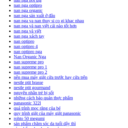
nan nga nội địa
nan nga optipro
nan nga organic
nan nga sản xuất ở đâu
nan nga va nan thuy si co gi khac nhau
nan nga và nan việt cái nào tốt hơn
nan nga và việt
nan nga xách tay
nan optipro
nan optipro 4
nan optipro nga
Nan Organic Nga
nan supreme pro
nan supreme pro 1
nan supreme pro 2
nên mua máy giặt cửa trước hay cửa trên
nestle ptit brasse
nestle ptit gourmand
nguyên nhân trẻ bị sốt
những cách bảo quản thực phẩm
panasonic 322l
quá trình mọc răng của bé
quy trình giặt của máy giặt panasonic
rohto 50 megumi
sản phẩm chăm sóc da tuổi dậy thì