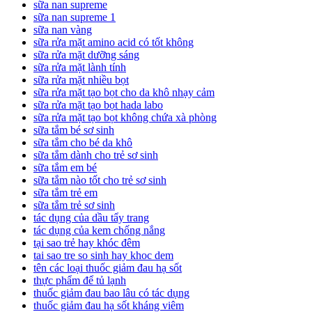
sữa nan supreme
sữa nan supreme 1
sữa nan vàng
sữa rửa mặt amino acid có tốt không
sữa rửa mặt dưỡng sáng
sữa rửa mặt lành tính
sữa rửa mặt nhiều bọt
sữa rửa mặt tạo bọt cho da khô nhạy cảm
sữa rửa mặt tạo bọt hada labo
sữa rửa mặt tạo bọt không chứa xà phòng
sữa tắm bé sơ sinh
sữa tắm cho bé da khô
sữa tắm dành cho trẻ sơ sinh
sữa tắm em bé
sữa tắm nào tốt cho trẻ sơ sinh
sữa tắm trẻ em
sữa tắm trẻ sơ sinh
tác dụng của dầu tẩy trang
tác dụng của kem chống nắng
tại sao trẻ hay khóc đêm
tai sao tre so sinh hay khoc dem
tên các loại thuốc giảm đau hạ sốt
thực phẩm để tủ lạnh
thuốc giảm đau bao lâu có tác dụng
thuốc giảm đau hạ sốt kháng viêm