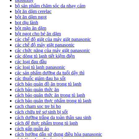
blossomy
bộ sản phẩm chăm sóc da nhạy cảm
bột ăn dặm cerelac
bột ăn dặm ngọt
bọt dịu lành
bột mặn ăn dặm
bột ngọt cho bé ăn dặm
các chế độ giặt của máy giặt panasonic
các chế độ máy giặt panasonic
các chức năng của máy giặt panasonic
các dòng tủ lạnh tiết kiệm điện
các loại đau đầu
các loại tủ lạnh panasonic
các sản phẩm dưỡng da tuổi dậy thì
các thuốc giảm đau hạ sốt
cách bảo quản đồ ăn trong tủ lạnh
cách bảo quản thức ăn
cách bảo quản thức ăn trong tủ lạnh
cách bảo quản thực phẩm trong tủ lạnh
cach cham soc tre bi ho
cách chữa trẻ sơ sinh bị sốt
cách dưỡng trắng da toàn thân sau sinh
cách để thực phẩm trong tủ lạnh
cách gấp quần áo
cách hướng dẫn sử dụng điều hòa panasonic