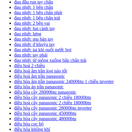
đau đầu run tay chân
đau nhức 1 bên chân
đau nhức 1 bên chân phải
đau nhức 1 bên chân trái
đau nhức 2 bên vai
đau nhức hai cánh tay
đau nhức lưng
đau nhức mu bàn tay
đau nhức ở khuỷu tay
đau nhức tai khi nuốt nước bọt
đau nhức tay phải
đau nhức từ mông xuống bắp chân trái
điều hoà 2 chiều
điều hoà âm trần loại nào tốt
điều hoà âm trần panasonic
điều hòa âm trần panasonic 24000btu 1 chiều inverter
điều hòa áp trần panasonic
điều hòa cây 28000btu panasonic
điều hòa cây panasonic 2 chiều 18000btu
điều hoà cây panasonic 2 chiều 18000btu
điều hòa cây panasonic 28000btu inverter
điều hoà cây panasonic 45000btu
điều hòa cây panasonic 48000btu
điều hòa cục bộ
điều hòa không khí