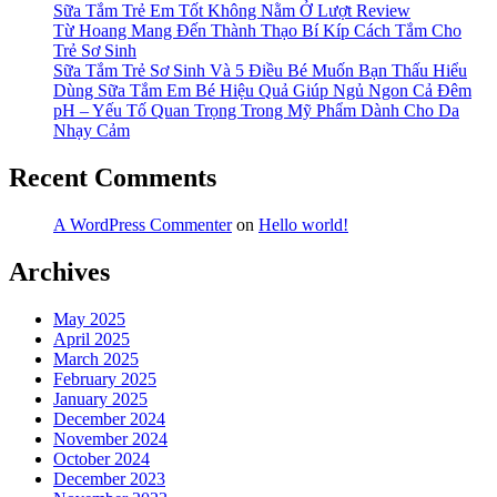
Sữa Tắm Trẻ Em Tốt Không Nằm Ở Lượt Review
Từ Hoang Mang Đến Thành Thạo Bí Kíp Cách Tắm Cho
Trẻ Sơ Sinh
Sữa Tắm Trẻ Sơ Sinh Và 5 Điều Bé Muốn Bạn Thấu Hiểu
Dùng Sữa Tắm Em Bé Hiệu Quả Giúp Ngủ Ngon Cả Đêm
pH – Yếu Tố Quan Trọng Trong Mỹ Phẩm Dành Cho Da
Nhạy Cảm
Recent Comments
A WordPress Commenter
on
Hello world!
Archives
May 2025
April 2025
March 2025
February 2025
January 2025
December 2024
November 2024
October 2024
December 2023