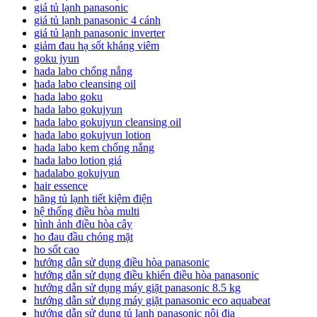
giá tủ lạnh panasonic
giá tủ lạnh panasonic 4 cánh
giá tủ lạnh panasonic inverter
giảm đau hạ sốt kháng viêm
goku jyun
hada labo chống nắng
hada labo cleansing oil
hada labo goku
hada labo gokujyun
hada labo gokujyun cleansing oil
hada labo gokujyun lotion
hada labo kem chống nắng
hada labo lotion giá
hadalabo gokujyun
hair essence
hãng tủ lạnh tiết kiệm điện
hệ thống điều hòa multi
hình ảnh điều hòa cây
ho đau đầu chóng mặt
ho sốt cao
hướng dẫn sử dụng điều hòa panasonic
hướng dẫn sử dụng điều khiển điều hòa panasonic
hướng dẫn sử dụng máy giặt panasonic 8.5 kg
hướng dẫn sử dụng máy giặt panasonic eco aquabeat
hướng dẫn sử dụng tủ lạnh panasonic nội địa