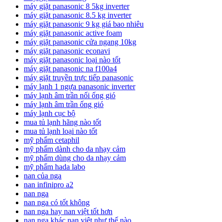
máy giặt panasonic 8 5kg inverter
máy giặt panasonic 8.5 kg inverter
máy giặt panasonic 9 kg giá bao nhiêu
máy giặt panasonic active foam
máy giặt panasonic cửa ngang 10kg
máy giặt panasonic econavi
máy giặt panasonic loại nào tốt
máy giặt panasonic na f100a4
máy giặt truyền trực tiếp panasonic
máy lạnh 1 ngựa panasonic inverter
máy lạnh âm trần nối ống gió
máy lạnh âm trần ống gió
máy lạnh cục bộ
mua tủ lạnh hãng nào tốt
mua tủ lạnh loại nào tốt
mỹ phẩm cetaphil
mỹ phẩm dành cho da nhạy cảm
mỹ phẩm dùng cho da nhạy cảm
mỹ phẩm hada labo
nan của nga
nan infinipro a2
nan nga
nan nga có tốt không
nan nga hay nan việt tốt hơn
nan nga khác nan việt như thế nào