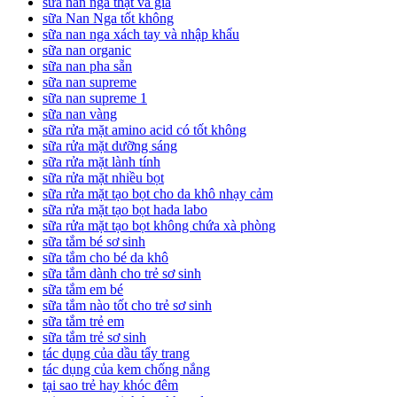
sữa nan nga thật và giả
sữa Nan Nga tốt không
sữa nan nga xách tay và nhập khẩu
sữa nan organic
sữa nan pha sẵn
sữa nan supreme
sữa nan supreme 1
sữa nan vàng
sữa rửa mặt amino acid có tốt không
sữa rửa mặt dưỡng sáng
sữa rửa mặt lành tính
sữa rửa mặt nhiều bọt
sữa rửa mặt tạo bọt cho da khô nhạy cảm
sữa rửa mặt tạo bọt hada labo
sữa rửa mặt tạo bọt không chứa xà phòng
sữa tắm bé sơ sinh
sữa tắm cho bé da khô
sữa tắm dành cho trẻ sơ sinh
sữa tắm em bé
sữa tắm nào tốt cho trẻ sơ sinh
sữa tắm trẻ em
sữa tắm trẻ sơ sinh
tác dụng của dầu tẩy trang
tác dụng của kem chống nắng
tại sao trẻ hay khóc đêm