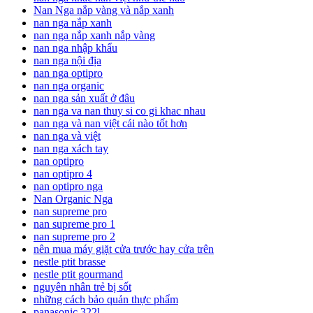
Nan Nga nắp vàng và nắp xanh
nan nga nắp xanh
nan nga nắp xanh nắp vàng
nan nga nhập khẩu
nan nga nội địa
nan nga optipro
nan nga organic
nan nga sản xuất ở đâu
nan nga va nan thuy si co gi khac nhau
nan nga và nan việt cái nào tốt hơn
nan nga và việt
nan nga xách tay
nan optipro
nan optipro 4
nan optipro nga
Nan Organic Nga
nan supreme pro
nan supreme pro 1
nan supreme pro 2
nên mua máy giặt cửa trước hay cửa trên
nestle ptit brasse
nestle ptit gourmand
nguyên nhân trẻ bị sốt
những cách bảo quản thực phẩm
panasonic 322l