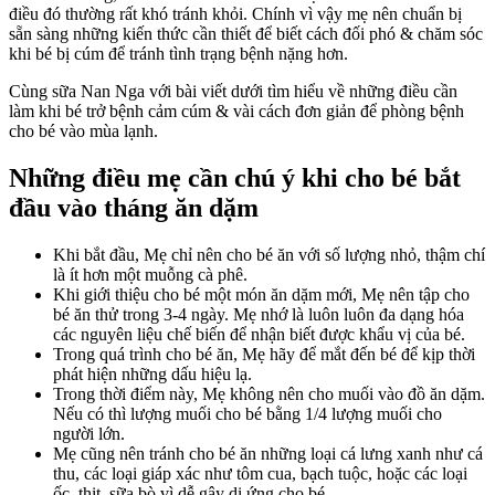
điều đó thường rất khó tránh khỏi. Chính vì vậy mẹ nên chuẩn bị
&
sẵn sàng những kiến thức cần thiết để biết cách đối phó & chăm sóc
li
khi bé bị cúm để tránh tình trạng bệnh nặng hơn.
l
s
Cùng sữa Nan Nga với bài viết dưới tìm hiểu về những điều cần
c
làm khi bé trở bệnh cảm cúm & vài cách đơn giản để phòng bệnh
c
cho bé vào mùa lạnh.
k
c
Những điều mẹ cần chú ý khi cho bé bắt
b
ă
đầu vào tháng ăn dặm
d
Khi bắt đầu, Mẹ chỉ nên cho bé ăn với số lượng nhỏ, thậm chí
là ít hơn một muỗng cà phê.
Khi giới thiệu cho bé một món ăn dặm mới, Mẹ nên tập cho
bé ăn thử trong 3-4 ngày. Mẹ nhớ là luôn luôn đa dạng hóa
các nguyên liệu chế biến để nhận biết được khẩu vị của bé.
Trong quá trình cho bé ăn, Mẹ hãy để mắt đến bé để kịp thời
phát hiện những dấu hiệu lạ.
Trong thời điểm này, Mẹ không nên cho muối vào đồ ăn dặm.
Nếu có thì lượng muối cho bé bằng 1/4 lượng muối cho
người lớn.
Mẹ cũng nên tránh cho bé ăn những loại cá lưng xanh như cá
thu, các loại giáp xác như tôm cua, bạch tuộc, hoặc các loại
ốc, thịt, sữa bò vì dễ gây dị ứng cho bé.