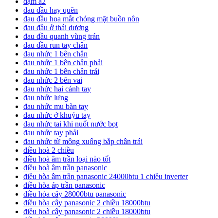
đạm a2
đau đầu hay quên
đau đầu hoa mắt chóng mặt buồn nôn
đau đầu ở thái dương
đau đầu quanh vùng trán
đau đầu run tay chân
đau nhức 1 bên chân
đau nhức 1 bên chân phải
đau nhức 1 bên chân trái
đau nhức 2 bên vai
đau nhức hai cánh tay
đau nhức lưng
đau nhức mu bàn tay
đau nhức ở khuỷu tay
đau nhức tai khi nuốt nước bọt
đau nhức tay phải
đau nhức từ mông xuống bắp chân trái
điều hoà 2 chiều
điều hoà âm trần loại nào tốt
điều hoà âm trần panasonic
điều hòa âm trần panasonic 24000btu 1 chiều inverter
điều hòa áp trần panasonic
điều hòa cây 28000btu panasonic
điều hòa cây panasonic 2 chiều 18000btu
điều hoà cây panasonic 2 chiều 18000btu