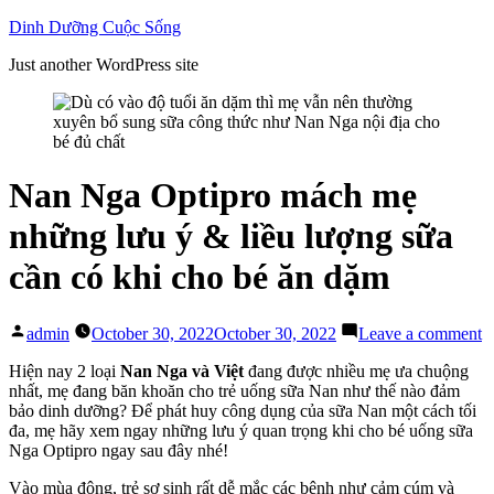
Skip
Dinh Dưỡng Cuộc Sống
to
Just another WordPress site
content
Nan Nga Optipro mách mẹ
những lưu ý & liều lượng sữa
cần có khi cho bé ăn dặm
Posted
o
admin
October 30, 2022
October 30, 2022
Leave a comment
by
N
N
Hiện nay 2 loại
Nan Nga và Việt
đang được nhiều mẹ ưa chuộng
O
nhất, mẹ đang băn khoăn cho trẻ uống sữa Nan như thế nào đảm
m
bảo dinh dưỡng? Để phát huy công dụng của sữa Nan một cách tối
m
đa, mẹ hãy xem ngay những lưu ý quan trọng khi cho bé uống sữa
n
Nga Optipro ngay sau đây nhé!
l
Vào mùa đông, trẻ sơ sinh rất dễ mắc các bệnh như cảm cúm và
ý