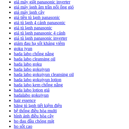
giá máy giặt panasonic inverter
giá máy lạnh âm trần nối ống gió
giá máy lạnh cây
giá tiền tủ lạnh panasonic
giá tủ lạnh 4 cánh panasonic
giá tủ lạnh panasonic
giá tủ lạnh panasonic 4 cánh
giá tủ lạnh panasonic inverter
giảm đau hạ sốt kháng viêm
goku jyun
hada labo chống nắng
hada labo cleansing oil
hada labo goku
hada labo gokujyun
hada labo gokujyun cleansing oil
hada labo gokujyun lotion
hada labo kem chống nắng
hada labo lotion giá
hadalabo gokujyun
hair essence
hãng tủ lạnh tiết kiệm điện
hệ thống điều hòa multi
hình ảnh điều hòa cây
ho đau đầu chóng mặt
ho sốt cao