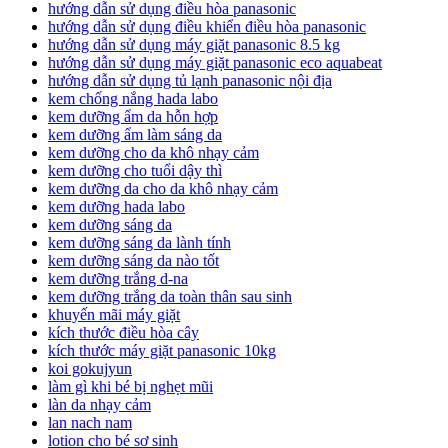
hướng dẫn sử dụng điều hòa panasonic
hướng dẫn sử dụng điều khiển điều hòa panasonic
hướng dẫn sử dụng máy giặt panasonic 8.5 kg
hướng dẫn sử dụng máy giặt panasonic eco aquabeat
hướng dẫn sử dụng tủ lạnh panasonic nội địa
kem chống nắng hada labo
kem dưỡng ẩm da hỗn hợp
kem dưỡng ẩm làm sáng da
kem dưỡng cho da khô nhạy cảm
kem dưỡng cho tuổi dậy thì
kem dưỡng da cho da khô nhạy cảm
kem dưỡng hada labo
kem dưỡng sáng da
kem dưỡng sáng da lành tính
kem dưỡng sáng da nào tốt
kem dưỡng trắng d-na
kem dưỡng trắng da toàn thân sau sinh
khuyến mãi máy giặt
kích thước điều hòa cây
kích thước máy giặt panasonic 10kg
koi gokujyun
làm gì khi bé bị nghẹt mũi
làn da nhạy cảm
lan nach nam
lotion cho bé sơ sinh