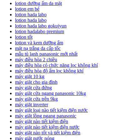
lotion dưỡng ẩm da mặt
lotion em bé
lotion hada labo
lotion hada labo
lotion hada labo gokujyun
lotion hadalabo premium
lotion tốt
lotion và kem dưỡng ẩm
mặt nạ trắng da cấp tốc
mẫu tủ lạnh panasonic mới nhất
máy điều hòa 2 chiều
máy điều hòa có chức năng lọc không khí
máy điều hòa độ ẩm lọc không khí
máy giặt 10 kg
máy giặt cho gia đình
máy giặt cửa đứng
máy giặt cửa ngang panasonic 10kg
máy giặt cửa trên 9kg
máy giặt inverter
máy giặt loại nào tiết kiệm điện nước
máy giặt lồng ngang panasonic
máy giặt nào tiết kiệm điện
máy giặt nào tiết kiệm điện nước
máy giặt nào tốt và tiết kiệm điện
máy giặt nước nóng