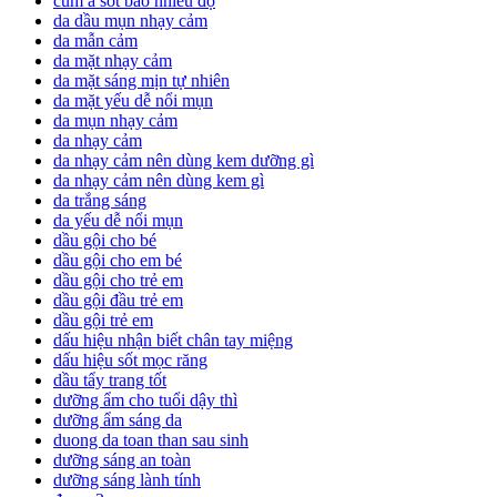
cúm a sốt bao nhiêu độ
da dầu mụn nhạy cảm
da mẫn cảm
da mặt nhạy cảm
da mặt sáng mịn tự nhiên
da mặt yếu dễ nổi mụn
da mụn nhạy cảm
da nhạy cảm
da nhạy cảm nên dùng kem dưỡng gì
da nhạy cảm nên dùng kem gì
da trắng sáng
da yếu dễ nổi mụn
dầu gội cho bé
dầu gội cho em bé
dầu gội cho trẻ em
dầu gội đầu trẻ em
dầu gội trẻ em
dấu hiệu nhận biết chân tay miệng
dấu hiệu sốt mọc răng
dầu tẩy trang tốt
dưỡng ẩm cho tuổi dậy thì
dưỡng ẩm sáng da
duong da toan than sau sinh
dưỡng sáng an toàn
dưỡng sáng lành tính