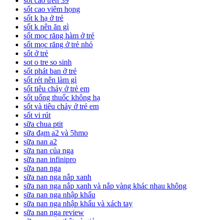
sốt cao trên 39
sốt cao viêm họng
sốt k hạ ở trẻ
sốt k nên ăn gì
sốt mọc răng hàm ở trẻ
sốt mọc răng ở trẻ nhỏ
sốt ở trẻ
sot o tre so sinh
sốt phát ban ở trẻ
sốt rét nên làm gì
sốt tiêu chảy ở trẻ em
sốt uống thuốc không hạ
sốt và tiêu chảy ở trẻ em
sốt vi rút
sữa chua ptit
sữa đạm a2 và 5hmo
sữa nan a2
sữa nan của nga
sữa nan infinipro
sữa nan nga
sữa nan nga nắp xanh
sữa nan nga nắp xanh và nắp vàng khác nhau không
sữa nan nga nhập khẩu
sữa nan nga nhập khẩu và xách tay
sữa nan nga review