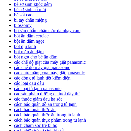
bé sơ sinh khóc đêm
bé sơ sinh sổ mũi
bé sốt cao
bị tay chân miệng
blossomy
bộ sản phẩm chăm sóc da nhạy cảm
bột ăn dặm cerelac
bột ăn dặm ngọt
bọt dịu lành
bột mặn ăn dặm
bột ngọt cho bé ăn dặm
các chế độ giặt của máy giặt panasonic
các chế độ máy giặt panasonic
các chức năng của máy giặt panasonic
các dòng tủ lạnh tiết kiệm điện
các loại đau đầu
các loại tủ lạnh panasonic
các sản phẩm dưỡng da tuổi dậy thì
các thuốc giảm đau hạ sốt
cách bảo quản đồ ăn trong tủ lạnh
cách bảo quản thức ăn
cách bảo quản thức ăn trong tủ lạnh
cách bảo quản thực phẩm trong tủ lạnh
cach cham soc tre bi ho
cách chữa trẻ sơ sinh bị sốt