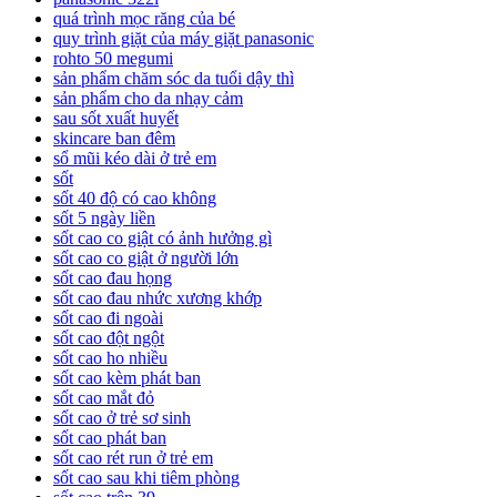
quá trình mọc răng của bé
quy trình giặt của máy giặt panasonic
rohto 50 megumi
sản phẩm chăm sóc da tuổi dậy thì
sản phẩm cho da nhạy cảm
sau sốt xuất huyết
skincare ban đêm
sổ mũi kéo dài ở trẻ em
sốt
sốt 40 độ có cao không
sốt 5 ngày liền
sốt cao co giật có ảnh hưởng gì
sốt cao co giật ở người lớn
sốt cao đau họng
sốt cao đau nhức xương khớp
sốt cao đi ngoài
sốt cao đột ngột
sốt cao ho nhiều
sốt cao kèm phát ban
sốt cao mắt đỏ
sốt cao ở trẻ sơ sinh
sốt cao phát ban
sốt cao rét run ở trẻ em
sốt cao sau khi tiêm phòng