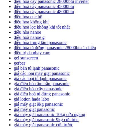
điều hòa cây panasonic 28000btu inverter
điều hoà cây panasonic 45000btu
điều hòa cây panasonic 48000btu
điều hòa cục bộ
điều hòa không khí
điều hoà lọc không khí tốt nhất
điều hòa nanoe
điều hoà nanoe g
điều hòa trung tâm panasonic
điều hòa tủ đứng panasonic 28000btu 1 chiều
điều trị da nhạy cảm
gel sunscreen
gerber
giá bán tủ lạnh panasonic
giá các loại máy giặt panasonic
giá các loại tủ lạnh panasonic
giá điều hòa âm trần panasonic
giá điều hòa cây panasonic
giá điều hoà tủ đứng panasonic
giá lotion hada labo
giá máy giặt 9kg panasonic
giá máy giặt panasonic
giá máy giặt panasonic 10kg cửa ngang
giá máy giặt panasonic 9kg cửa trên
giá máy giặt panasonic cửa trước