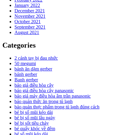
January 2022
December 2021
November 2021
October 2021
September 2021
August 2021
Categories
2 cánh tay bị đau nhức
50 megumi
bánh ăn dặm gerber
bánh gerber
Banh gerber
báo giá điều hòa cây
báo giá điều hòa cây panasonic
báo giá máy điều hòa âm trần panasonic
bảo quản thức ăn trong tủ lạnh
bảo quản thực phẩm trong tủ lạnh đúng cách
bé bị sổ mũi kéo dài
bé bị sổ mũi lâu ngày
bé bị sốt tiêu chảy
bé quấy khóc về đêm
bé sổ mũi kéo dài