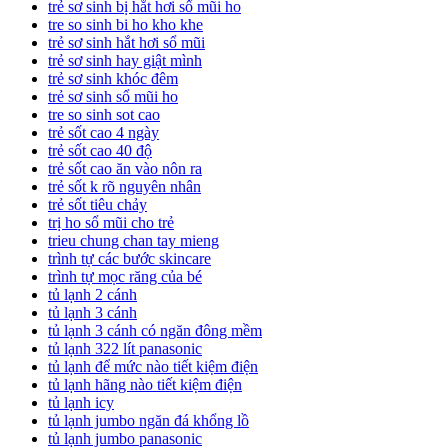
trẻ sơ sinh bị hắt hơi sổ mũi ho
tre so sinh bi ho kho khe
trẻ sơ sinh hắt hơi sổ mũi
trẻ sơ sinh hay giật mình
trẻ sơ sinh khóc đêm
trẻ sơ sinh sổ mũi ho
tre so sinh sot cao
trẻ sốt cao 4 ngày
trẻ sốt cao 40 độ
trẻ sốt cao ăn vào nôn ra
trẻ sốt k rõ nguyên nhân
trẻ sốt tiêu chảy
trị ho sổ mũi cho trẻ
trieu chung chan tay mieng
trình tự các bước skincare
trình tự mọc răng của bé
tủ lạnh 2 cánh
tủ lạnh 3 cánh
tủ lạnh 3 cánh có ngăn đông mềm
tủ lạnh 322 lít panasonic
tủ lạnh để mức nào tiết kiệm điện
tủ lạnh hãng nào tiết kiệm điện
tủ lạnh icy
tủ lạnh jumbo ngăn đá khổng lồ
tủ lạnh jumbo panasonic