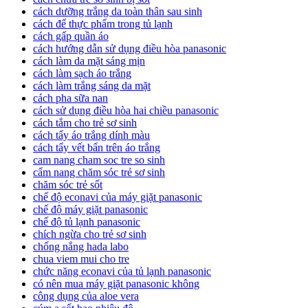
cách dưỡng trắng da toàn thân sau sinh
cách để thực phẩm trong tủ lạnh
cách gấp quần áo
cách hướng dẫn sử dụng điều hòa panasonic
cách làm da mặt sáng mịn
cách làm sạch áo trắng
cách làm trắng sáng da mặt
cách pha sữa nan
cách sử dụng điều hòa hai chiều panasonic
cách tắm cho trẻ sơ sinh
cách tẩy áo trắng dính màu
cách tẩy vết bẩn trên áo trắng
cam nang cham soc tre so sinh
cẩm nang chăm sóc trẻ sơ sinh
chăm sóc trẻ sốt
chế độ econavi của máy giặt panasonic
chế độ máy giặt panasonic
chế độ tủ lạnh panasonic
chích ngừa cho trẻ sơ sinh
chống nắng hada labo
chua viem mui cho tre
chức năng econavi của tủ lạnh panasonic
có nên mua máy giặt panasonic không
công dụng của aloe vera