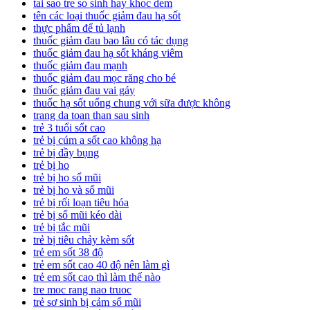
tai sao tre so sinh hay khoc dem
tên các loại thuốc giảm đau hạ sốt
thực phẩm để tủ lạnh
thuốc giảm đau bao lâu có tác dụng
thuốc giảm đau hạ sốt kháng viêm
thuốc giảm đau mạnh
thuốc giảm đau mọc răng cho bé
thuốc giảm đau vai gáy
thuốc hạ sốt uống chung với sữa được không
trang da toan than sau sinh
trẻ 3 tuổi sốt cao
trẻ bị cúm a sốt cao không hạ
trẻ bị đầy bụng
trẻ bị ho
trẻ bị ho sổ mũi
trẻ bị ho và sổ mũi
trẻ bị rối loạn tiêu hóa
trẻ bị sổ mũi kéo dài
trẻ bị tắc mũi
trẻ bị tiêu chảy kèm sốt
trẻ em sốt 38 độ
trẻ em sốt cao 40 độ nên làm gì
trẻ em sốt cao thì làm thế nào
tre moc rang nao truoc
trẻ sơ sinh bị cảm sổ mũi