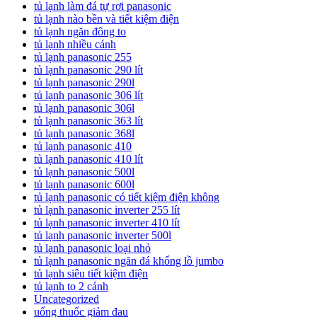
tủ lạnh làm đá tự rơi panasonic
tủ lạnh nào bền và tiết kiệm điện
tủ lạnh ngăn đông to
tủ lạnh nhiều cánh
tủ lạnh panasonic 255
tủ lạnh panasonic 290 lít
tủ lạnh panasonic 290l
tủ lạnh panasonic 306 lít
tủ lạnh panasonic 306l
tủ lạnh panasonic 363 lít
tủ lạnh panasonic 368l
tủ lạnh panasonic 410
tủ lạnh panasonic 410 lít
tủ lạnh panasonic 500l
tủ lạnh panasonic 600l
tủ lạnh panasonic có tiết kiệm điện không
tủ lạnh panasonic inverter 255 lít
tủ lạnh panasonic inverter 410 lít
tủ lạnh panasonic inverter 500l
tủ lạnh panasonic loại nhỏ
tủ lạnh panasonic ngăn đá khổng lồ jumbo
tủ lạnh siêu tiết kiệm điện
tủ lạnh to 2 cánh
Uncategorized
uống thuốc giảm đau