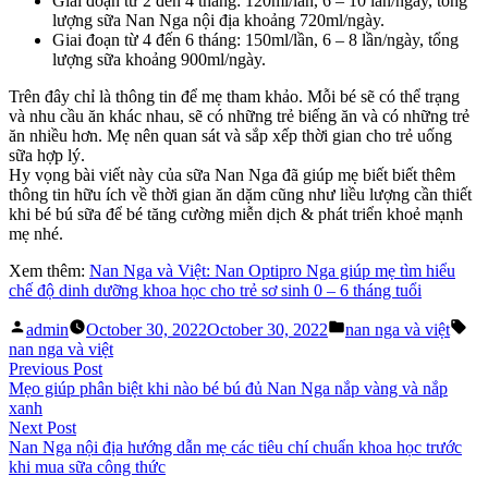
Giai đoạn từ 2 đến 4 tháng: 120ml/lần, 6 – 10 lần/ngày, tổng
lượng sữa Nan Nga nội địa khoảng 720ml/ngày.
Giai đoạn từ 4 đến 6 tháng: 150ml/lần, 6 – 8 lần/ngày, tổng
lượng sữa khoảng 900ml/ngày.
Trên đây chỉ là thông tin để mẹ tham khảo. Mỗi bé sẽ có thể trạng
và nhu cầu ăn khác nhau, sẽ có những trẻ biếng ăn và có những trẻ
ăn nhiều hơn. Mẹ nên quan sát và sắp xếp thời gian cho trẻ uống
sữa hợp lý.
Hy vọng bài viết này của sữa Nan Nga đã giúp mẹ biết biết thêm
thông tin hữu ích về thời gian ăn dặm cũng như liều lượng cần thiết
khi bé bú sữa để bé tăng cường miễn dịch & phát triển khoẻ mạnh
mẹ nhé.
Xem thêm:
Nan Nga và Việt: Nan Optipro Nga giúp mẹ tìm hiểu
chế độ dinh dưỡng khoa học cho trẻ sơ sinh 0 – 6 tháng tuổi
Posted
Posted
Ta
admin
October 30, 2022
October 30, 2022
nan nga và việt
by
in
nan nga và việt
Post
Previous
Previous Post
post:
Mẹo giúp phân biệt khi nào bé bú đủ Nan Nga nắp vàng và nắp
navigation
xanh
Next
Next Post
post:
Nan Nga nội địa hướng dẫn mẹ các tiêu chí chuẩn khoa học trước
khi mua sữa công thức