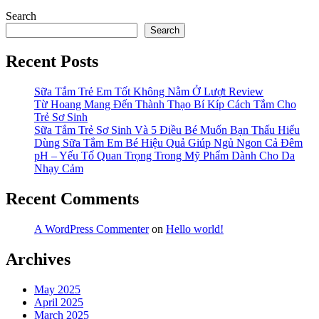
Search
Search
Recent Posts
Sữa Tắm Trẻ Em Tốt Không Nằm Ở Lượt Review
Từ Hoang Mang Đến Thành Thạo Bí Kíp Cách Tắm Cho
Trẻ Sơ Sinh
Sữa Tắm Trẻ Sơ Sinh Và 5 Điều Bé Muốn Bạn Thấu Hiểu
Dùng Sữa Tắm Em Bé Hiệu Quả Giúp Ngủ Ngon Cả Đêm
pH – Yếu Tố Quan Trọng Trong Mỹ Phẩm Dành Cho Da
Nhạy Cảm
Recent Comments
A WordPress Commenter
on
Hello world!
Archives
May 2025
April 2025
March 2025