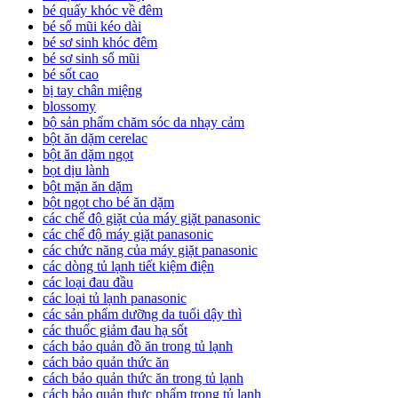
bé quấy khóc về đêm
bé sổ mũi kéo dài
bé sơ sinh khóc đêm
bé sơ sinh sổ mũi
bé sốt cao
bị tay chân miệng
blossomy
bộ sản phẩm chăm sóc da nhạy cảm
bột ăn dặm cerelac
bột ăn dặm ngọt
bọt dịu lành
bột mặn ăn dặm
bột ngọt cho bé ăn dặm
các chế độ giặt của máy giặt panasonic
các chế độ máy giặt panasonic
các chức năng của máy giặt panasonic
các dòng tủ lạnh tiết kiệm điện
các loại đau đầu
các loại tủ lạnh panasonic
các sản phẩm dưỡng da tuổi dậy thì
các thuốc giảm đau hạ sốt
cách bảo quản đồ ăn trong tủ lạnh
cách bảo quản thức ăn
cách bảo quản thức ăn trong tủ lạnh
cách bảo quản thực phẩm trong tủ lạnh