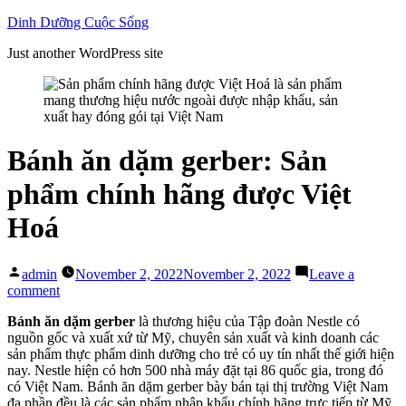
Skip
Dinh Dưỡng Cuộc Sống
to
Just another WordPress site
content
Bánh ăn dặm gerber: Sản
phẩm chính hãng được Việt
Hoá
Posted
admin
November 2, 2022
November 2, 2022
Leave a
by
on
comment
Bánh
Bánh ăn dặm gerber
là thương hiệu của Tập đoàn Nestle có
ăn
nguồn gốc và xuất xứ từ Mỹ, chuyên sản xuất và kinh doanh các
dặm
sản phẩm thực phẩm dinh dưỡng cho trẻ có uy tín nhất thế giới hiện
gerber:
nay. Nestle hiện có hơn 500 nhà máy đặt tại 86 quốc gia, trong đó
Sản
có Việt Nam. Bánh ăn dặm gerber bày bán tại thị trường Việt Nam
phẩm
đa phần đều là các sản phẩm nhập khẩu chính hãng trực tiếp từ Mỹ
chính