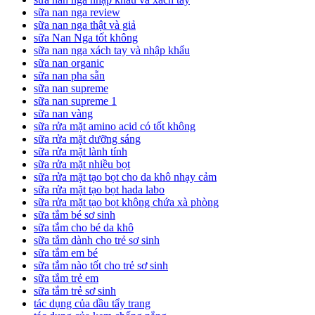
sữa nan nga review
sữa nan nga thật và giả
sữa Nan Nga tốt không
sữa nan nga xách tay và nhập khẩu
sữa nan organic
sữa nan pha sẵn
sữa nan supreme
sữa nan supreme 1
sữa nan vàng
sữa rửa mặt amino acid có tốt không
sữa rửa mặt dưỡng sáng
sữa rửa mặt lành tính
sữa rửa mặt nhiều bọt
sữa rửa mặt tạo bọt cho da khô nhạy cảm
sữa rửa mặt tạo bọt hada labo
sữa rửa mặt tạo bọt không chứa xà phòng
sữa tắm bé sơ sinh
sữa tắm cho bé da khô
sữa tắm dành cho trẻ sơ sinh
sữa tắm em bé
sữa tắm nào tốt cho trẻ sơ sinh
sữa tắm trẻ em
sữa tắm trẻ sơ sinh
tác dụng của dầu tẩy trang