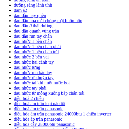
dưỡng sáng lành tính
đạm a2
đau đầu hay quên
đau đầu hoa mắt chóng mặt buồn nôn
đau đầu ở thái dương
đau đầu quanh vùng trán
đau đầu run tay chân
đau nhức 1 bên chân
đau nhức 1 bên chân phải
đau nhức 1 bên chân trái
đau nhức 2 bên vai
đau nhức hai cánh tay
đau nhức lưng
đau nhức mu bàn tay
đau nhức ở khuỷu tay
đau nhức tai khi nuốt nước bọt
đau nhức tay phải
đau nhức từ mông xuống bắp chân trái
điều hoà 2 chiều
điều hoà âm trần loại nào tốt
điều hoà âm trần panasonic
điều hòa âm trần panasonic 24000btu 1 chiều inverter
điều hòa áp trần panasonic
điều hòa cây 28000btu panasonic