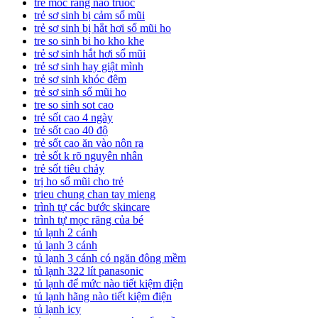
tre moc rang nao truoc
trẻ sơ sinh bị cảm sổ mũi
trẻ sơ sinh bị hắt hơi sổ mũi ho
tre so sinh bi ho kho khe
trẻ sơ sinh hắt hơi sổ mũi
trẻ sơ sinh hay giật mình
trẻ sơ sinh khóc đêm
trẻ sơ sinh sổ mũi ho
tre so sinh sot cao
trẻ sốt cao 4 ngày
trẻ sốt cao 40 độ
trẻ sốt cao ăn vào nôn ra
trẻ sốt k rõ nguyên nhân
trẻ sốt tiêu chảy
trị ho sổ mũi cho trẻ
trieu chung chan tay mieng
trình tự các bước skincare
trình tự mọc răng của bé
tủ lạnh 2 cánh
tủ lạnh 3 cánh
tủ lạnh 3 cánh có ngăn đông mềm
tủ lạnh 322 lít panasonic
tủ lạnh để mức nào tiết kiệm điện
tủ lạnh hãng nào tiết kiệm điện
tủ lạnh icy