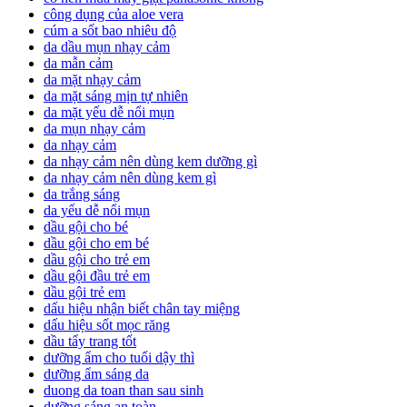
công dụng của aloe vera
cúm a sốt bao nhiêu độ
da dầu mụn nhạy cảm
da mẫn cảm
da mặt nhạy cảm
da mặt sáng mịn tự nhiên
da mặt yếu dễ nổi mụn
da mụn nhạy cảm
da nhạy cảm
da nhạy cảm nên dùng kem dưỡng gì
da nhạy cảm nên dùng kem gì
da trắng sáng
da yếu dễ nổi mụn
dầu gội cho bé
dầu gội cho em bé
dầu gội cho trẻ em
dầu gội đầu trẻ em
dầu gội trẻ em
dấu hiệu nhận biết chân tay miệng
dấu hiệu sốt mọc răng
dầu tẩy trang tốt
dưỡng ẩm cho tuổi dậy thì
dưỡng ẩm sáng da
duong da toan than sau sinh
dưỡng sáng an toàn