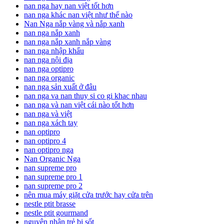
nan nga hay nan việt tốt hơn
nan nga khác nan việt như thế nào
Nan Nga nắp vàng và nắp xanh
nan nga nắp xanh
nan nga nắp xanh nắp vàng
nan nga nhập khẩu
nan nga nội địa
nan nga optipro
nan nga organic
nan nga sản xuất ở đâu
nan nga va nan thuy si co gi khac nhau
nan nga và nan việt cái nào tốt hơn
nan nga và việt
nan nga xách tay
nan optipro
nan optipro 4
nan optipro nga
Nan Organic Nga
nan supreme pro
nan supreme pro 1
nan supreme pro 2
nên mua máy giặt cửa trước hay cửa trên
nestle ptit brasse
nestle ptit gourmand
nguyên nhân trẻ bị sốt