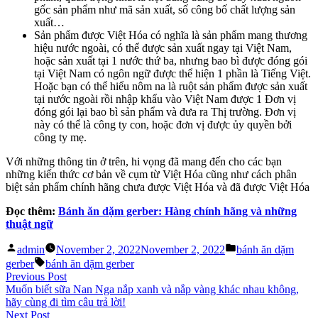
gốc sản phẩm như mã sản xuất, số công bố chất lượng sản
xuất…
Sản phẩm được Việt Hóa có nghĩa là sản phẩm mang thương
hiệu nước ngoài, có thể được sản xuất ngay tại Việt Nam,
hoặc sản xuất tại 1 nước thứ ba, nhưng bao bì được đóng gói
tại Việt Nam có ngôn ngữ được thể hiện 1 phần là Tiếng Việt.
Hoặc bạn có thể hiểu nôm na là ruột sản phẩm được sản xuất
tại nước ngoài rồi nhập khẩu vào Việt Nam được 1 Đơn vị
đóng gói lại bao bì sản phẩm và đưa ra Thị trường. Đơn vị
này có thể là công ty con, hoặc đơn vị được ủy quyền bởi
công ty mẹ.
Với những thông tin ở trên, hi vọng đã mang đến cho các bạn
những kiến thức cơ bản về cụm từ Việt Hóa cũng như cách phân
biệt sản phẩm chính hãng chưa được Việt Hóa và đã được Việt Hóa
Đọc thêm:
Bánh ăn dặm gerber: Hàng chính hãng và những
thuật ngữ
Posted
Posted
admin
November 2, 2022
November 2, 2022
bánh ăn dặm
by
in
Tags:
gerber
bánh ăn dặm gerber
Post
Previous
Previous Post
post:
Muốn biết sữa Nan Nga nắp xanh và nắp vàng khác nhau không,
navigation
hãy cùng đi tìm câu trả lời!
Next
Next Post