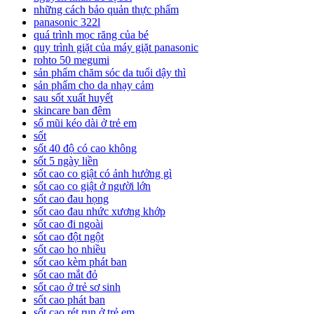
những cách bảo quản thực phẩm
panasonic 322l
quá trình mọc răng của bé
quy trình giặt của máy giặt panasonic
rohto 50 megumi
sản phẩm chăm sóc da tuổi dậy thì
sản phẩm cho da nhạy cảm
sau sốt xuất huyết
skincare ban đêm
sổ mũi kéo dài ở trẻ em
sốt
sốt 40 độ có cao không
sốt 5 ngày liền
sốt cao co giật có ảnh hưởng gì
sốt cao co giật ở người lớn
sốt cao đau họng
sốt cao đau nhức xương khớp
sốt cao đi ngoài
sốt cao đột ngột
sốt cao ho nhiều
sốt cao kèm phát ban
sốt cao mắt đỏ
sốt cao ở trẻ sơ sinh
sốt cao phát ban
sốt cao rét run ở trẻ em