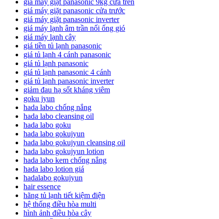
giá máy giặt panasonic 9kg cửa trên
giá máy giặt panasonic cửa trước
giá máy giặt panasonic inverter
giá máy lạnh âm trần nối ống gió
giá máy lạnh cây
giá tiền tủ lạnh panasonic
giá tủ lạnh 4 cánh panasonic
giá tủ lạnh panasonic
giá tủ lạnh panasonic 4 cánh
giá tủ lạnh panasonic inverter
giảm đau hạ sốt kháng viêm
goku jyun
hada labo chống nắng
hada labo cleansing oil
hada labo goku
hada labo gokujyun
hada labo gokujyun cleansing oil
hada labo gokujyun lotion
hada labo kem chống nắng
hada labo lotion giá
hadalabo gokujyun
hair essence
hãng tủ lạnh tiết kiệm điện
hệ thống điều hòa multi
hình ảnh điều hòa cây