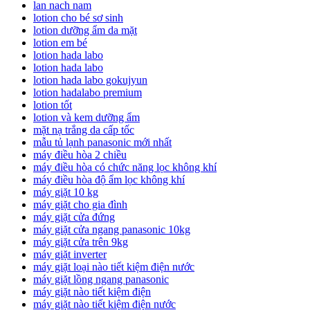
lan nach nam
lotion cho bé sơ sinh
lotion dưỡng ẩm da mặt
lotion em bé
lotion hada labo
lotion hada labo
lotion hada labo gokujyun
lotion hadalabo premium
lotion tốt
lotion và kem dưỡng ẩm
mặt nạ trắng da cấp tốc
mẫu tủ lạnh panasonic mới nhất
máy điều hòa 2 chiều
máy điều hòa có chức năng lọc không khí
máy điều hòa độ ẩm lọc không khí
máy giặt 10 kg
máy giặt cho gia đình
máy giặt cửa đứng
máy giặt cửa ngang panasonic 10kg
máy giặt cửa trên 9kg
máy giặt inverter
máy giặt loại nào tiết kiệm điện nước
máy giặt lồng ngang panasonic
máy giặt nào tiết kiệm điện
máy giặt nào tiết kiệm điện nước