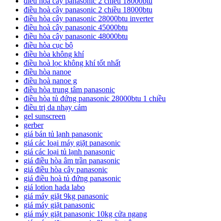
điều hòa cây panasonic 2 chiều 18000btu
điều hoà cây panasonic 2 chiều 18000btu
điều hòa cây panasonic 28000btu inverter
điều hoà cây panasonic 45000btu
điều hòa cây panasonic 48000btu
điều hòa cục bộ
điều hòa không khí
điều hoà lọc không khí tốt nhất
điều hòa nanoe
điều hoà nanoe g
điều hòa trung tâm panasonic
điều hòa tủ đứng panasonic 28000btu 1 chiều
điều trị da nhạy cảm
gel sunscreen
gerber
giá bán tủ lạnh panasonic
giá các loại máy giặt panasonic
giá các loại tủ lạnh panasonic
giá điều hòa âm trần panasonic
giá điều hòa cây panasonic
giá điều hoà tủ đứng panasonic
giá lotion hada labo
giá máy giặt 9kg panasonic
giá máy giặt panasonic
giá máy giặt panasonic 10kg cửa ngang