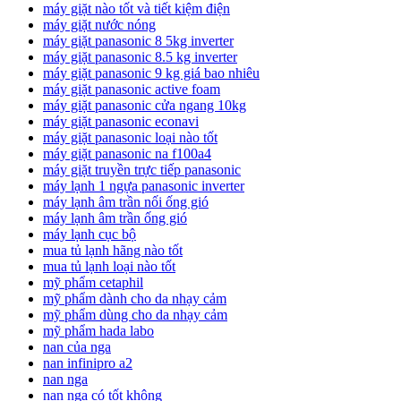
máy giặt nào tốt và tiết kiệm điện
máy giặt nước nóng
máy giặt panasonic 8 5kg inverter
máy giặt panasonic 8.5 kg inverter
máy giặt panasonic 9 kg giá bao nhiêu
máy giặt panasonic active foam
máy giặt panasonic cửa ngang 10kg
máy giặt panasonic econavi
máy giặt panasonic loại nào tốt
máy giặt panasonic na f100a4
máy giặt truyền trực tiếp panasonic
máy lạnh 1 ngựa panasonic inverter
máy lạnh âm trần nối ống gió
máy lạnh âm trần ống gió
máy lạnh cục bộ
mua tủ lạnh hãng nào tốt
mua tủ lạnh loại nào tốt
mỹ phẩm cetaphil
mỹ phẩm dành cho da nhạy cảm
mỹ phẩm dùng cho da nhạy cảm
mỹ phẩm hada labo
nan của nga
nan infinipro a2
nan nga
nan nga có tốt không