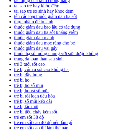
tác dụng của kem chống nắng
tại sao trẻ hay khóc đêm
tai sao tre so sinh hay khoc dem
tên các loại thuốc giảm đau hạ sốt
thực phẩm để tủ lạnh
thuốc giảm đau bao lâu có tác dụng
thuốc giảm đau hạ sốt kháng viêm
thuốc giảm đau mạnh
thuốc giảm đau mọc răng cho bé
thuốc giảm đau vai gáy
thuốc hạ sốt uống chung với sữa được không
trang da toan than sau sinh
trẻ 3 tuổi sốt cao
trẻ bị cúm a sốt cao không hạ
trẻ bị đầy bụng
trẻ bị ho
trẻ bị ho sổ mũi
trẻ bị ho và sổ mũi
trẻ bị rối loạn tiêu hóa
trẻ bị sổ mũi kéo dài
trẻ bị tắc mũi
trẻ bị tiêu chảy kèm sốt
trẻ em sốt 38 độ
trẻ em sốt cao 40 độ nên làm gì
trẻ em sốt cao thì làm thế nào