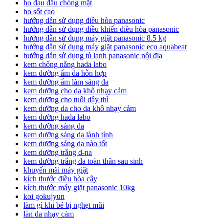
ho đau đầu chóng mặt
ho sốt cao
hướng dẫn sử dụng điều hòa panasonic
hướng dẫn sử dụng điều khiển điều hòa panasonic
hướng dẫn sử dụng máy giặt panasonic 8.5 kg
hướng dẫn sử dụng máy giặt panasonic eco aquabeat
hướng dẫn sử dụng tủ lạnh panasonic nội địa
kem chống nắng hada labo
kem dưỡng ẩm da hỗn hợp
kem dưỡng ẩm làm sáng da
kem dưỡng cho da khô nhạy cảm
kem dưỡng cho tuổi dậy thì
kem dưỡng da cho da khô nhạy cảm
kem dưỡng hada labo
kem dưỡng sáng da
kem dưỡng sáng da lành tính
kem dưỡng sáng da nào tốt
kem dưỡng trắng d-na
kem dưỡng trắng da toàn thân sau sinh
khuyến mãi máy giặt
kích thước điều hòa cây
kích thước máy giặt panasonic 10kg
koi gokujyun
làm gì khi bé bị nghẹt mũi
làn da nhạy cảm