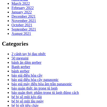
March 2022
February 2022
January 2022
December 2021
November 2021
October 2021
September 2021
August 2021
Categories
2 cánh tay bị đau nhức
50 megumi
bánh ăn dặm gerber
Banh gerber
bánh gerber
báo giá điều hòa cây
báo giá điều hòa cây panasonic
báo giá máy điều hòa âm trần panasonic
bảo quản thức ăn trong tủ lạnh
bảo quản thực phẩm trong tủ lạnh đúng cách
bé bị sổ mũi kéo dài
bé bị sổ mũi lâu ngày
bé bị sốt tiêu chảy