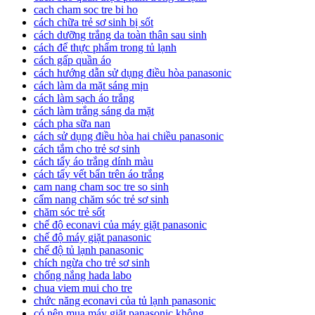
cach cham soc tre bi ho
cách chữa trẻ sơ sinh bị sốt
cách dưỡng trắng da toàn thân sau sinh
cách để thực phẩm trong tủ lạnh
cách gấp quần áo
cách hướng dẫn sử dụng điều hòa panasonic
cách làm da mặt sáng mịn
cách làm sạch áo trắng
cách làm trắng sáng da mặt
cách pha sữa nan
cách sử dụng điều hòa hai chiều panasonic
cách tắm cho trẻ sơ sinh
cách tẩy áo trắng dính màu
cách tẩy vết bẩn trên áo trắng
cam nang cham soc tre so sinh
cẩm nang chăm sóc trẻ sơ sinh
chăm sóc trẻ sốt
chế độ econavi của máy giặt panasonic
chế độ máy giặt panasonic
chế độ tủ lạnh panasonic
chích ngừa cho trẻ sơ sinh
chống nắng hada labo
chua viem mui cho tre
chức năng econavi của tủ lạnh panasonic
có nên mua máy giặt panasonic không