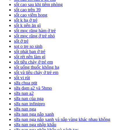
sốt cao sau khi tiêm phòng
sốt cao trên 39
sốt cao viêm họng
sốt k hạ ở trẻ
sốt k nên ăn gì
sốt mọc răng hàm ở trẻ
sốt mọc răng ở trẻ nhỏ
sốt ở trẻ
sot o tre so sinh
sốt phát ban ở trẻ
sốt rét nên làm gì
sốt tiêu chảy ở trẻ em
sốt uống thuốc không hạ
sốt và tiêu chảy ở trẻ em
sốt vi rút
sữa chua ptit
sữa đạm a2 và 5hmo
sữa nan a2
sữa nan của nga
sữa nan infinipro
sữa nan nga
sữa nan nga nắp xanh
sữa nan nga nắp xanh và nắp vàng khác nhau không
sữa nan nga nhập khẩu
sữa nan nga nhập khẩu và xách tay