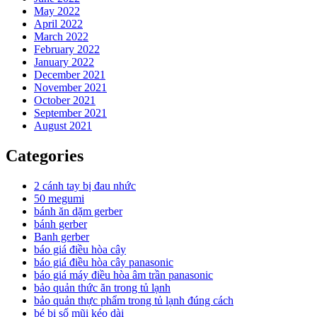
May 2022
April 2022
March 2022
February 2022
January 2022
December 2021
November 2021
October 2021
September 2021
August 2021
Categories
2 cánh tay bị đau nhức
50 megumi
bánh ăn dặm gerber
bánh gerber
Banh gerber
báo giá điều hòa cây
báo giá điều hòa cây panasonic
báo giá máy điều hòa âm trần panasonic
bảo quản thức ăn trong tủ lạnh
bảo quản thực phẩm trong tủ lạnh đúng cách
bé bị sổ mũi kéo dài