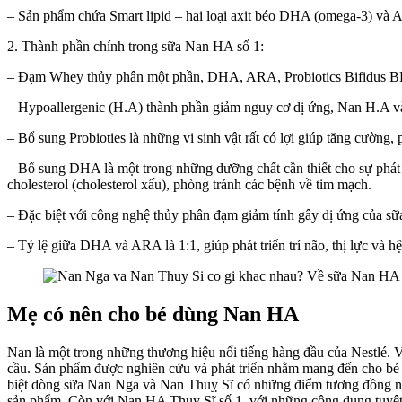
– Sản phẩm chứa Smart lipid – hai loại axit béo DHA (omega-3) và A
2. Thành phần chính trong sữa Nan HA số 1:
– Đạm Whey thủy phân một phần, DHA, ARA, Probiotics Bifidus BL, 
– Hypoallergenic (H.A) thành phần giảm nguy cơ dị ứng, Nan H.A và
– Bổ sung Probioties là những vi sinh vật rất có lợi giúp tăng cường, p
– Bổ sung DHA là một trong những dưỡng chất cần thiết cho sự phát 
cholesterol (cholesterol xấu), phòng tránh các bệnh về tim mạch.
– Đặc biệt với công nghệ thủy phân đạm giảm tính gây dị ứng của sữ
– Tỷ lệ giữa DHA và ARA là 1:1, giúp phát triển trí não, thị lực và hệ
Mẹ có nên cho bé dùng Nan HA
Nan là một trong những thương hiệu nổi tiếng hàng đầu của Nestlé. 
cầu. Sản phẩm được nghiên cứu và phát triển nhằm mang đến cho bé khả
biệt dòng sữa Nan Nga và Nan Thuỵ Sĩ có những điểm tương đồng nha
sản phẩm. Còn với Nan HA Thuỵ Sĩ số 1, với những công dụng tuyệt v