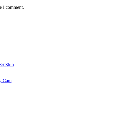
me I comment.
Sơ Sinh
ạy Cảm