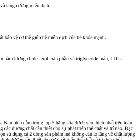
 và tăng cường miễn dịch.
ất bảo vệ cơ thể giúp hệ miễn dịch của bé khỏe mạnh.
m hàm lượng cholesterol toàn phần và triglyceride máu, LDL-
a Nan hiện nằm trong top 5 hãng sữa được yêu thích nhất trên toàn
ác dưỡng chất cần thiết cho sự phát triển thể chất và trí não. Đặc
ọn sử dụng cả 2 dòng sản phẩm mà không cần lo lắng về chất lượng
nh dưỡng cần thiết cho sự phát triển thể chất và tư duy nhé!