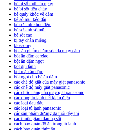
bé bị sổ mũi lâu ngày
bé bị sốt tiêu chảy
bé quấy khóc về đêm
bé sổ mũi kéo dài
bé sơ sinh khóc đêm
bé sơ sinh sổ mũi
bé sốt cao
bị tay chân miệng
blossomy
bộ sản phẩm chăm sóc da nhạy cảm
bột ăn dặm cerelac
bột ăn dặm ngọt
bọt dịu lành
bột mặn ăn dặm
bột ngọt cho bé ăn dặm
các chế độ giặt của máy giặt panasonic
các chế độ máy giặt panasonic
các chức năng của máy giặt panasonic
các dòng tủ lạnh tiết kiệm điện
các loại đau đầu
các loại tủ lạnh panasonic
các sản phẩm dưỡng da tuổi dậy thì
các thuốc giảm đau hạ sốt
cách bảo quản đồ ăn trong tủ lạnh
cách bảo quản thức ăn