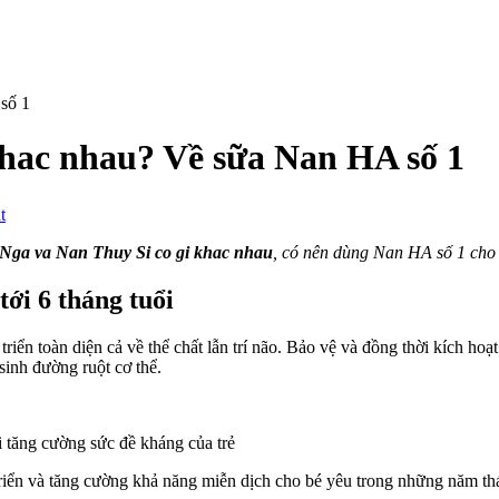
khac nhau? Về sữa Nan HA số 1
on
t
Nan
Nga
Nga va Nan Thuy Si co gi khac nhau
, có nên dùng Nan HA số 1 cho 
va
Nan
tới 6 tháng tuổi
Thuy
Si
ển toàn diện cả về thể chất lẫn trí não. Bảo vệ và đồng thời kích hoạt
co
 sinh đường ruột cơ thể.
gi
khac
nhau?
Về
ời tăng cường sức đề kháng của trẻ
sữa
Nan
t triển và tăng cường khả năng miễn dịch cho bé yêu trong những năm th
HA