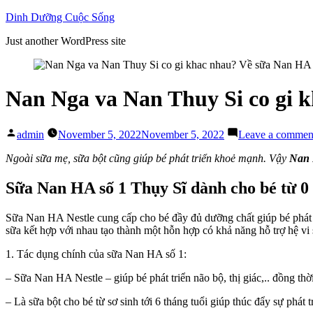
Skip
Dinh Dưỡng Cuộc Sống
to
Just another WordPress site
content
Nan Nga va Nan Thuy Si co gi 
Posted
admin
November 5, 2022
November 5, 2022
Leave a commen
by
Ngoài sữa mẹ, sữa bột cũng giúp bé phát triển khoẻ mạnh. Vậy
Nan 
Sữa Nan HA số 1 Thụy Sĩ dành cho bé từ 0 
Sữa Nan HA Nestle cung cấp cho bé đầy đủ dưỡng chất giúp bé phát tri
sữa kết hợp với nhau tạo thành một hỗn hợp có khả năng hỗ trợ hệ vi
1. Tác dụng chính của sữa Nan HA số 1:
– Sữa Nan HA Nestle – giúp bé phát triển não bộ, thị giác,.. đồng th
– Là sữa bột cho bé từ sơ sinh tới 6 tháng tuổi giúp thúc đẩy sự phá