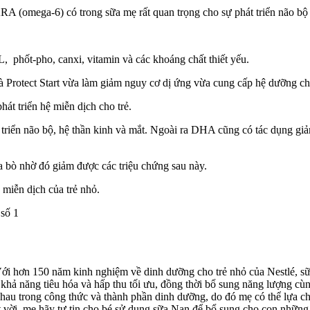
số
RA (omega-6) có trong sữa mẹ rất quan trọng cho sự phát triển não bộ
1
phốt-pho, canxi, vitamin và các khoáng chất thiết yếu.
 Protect Start vừa làm giảm nguy cơ dị ứng vừa cung cấp hệ dưỡng ch
hát triển hệ miễn dịch cho trẻ.
triển não bộ, hệ thần kinh và mắt. Ngoài ra DHA cũng có tác dụng giả
a bò nhờ đó giảm được các triệu chứng sau này.
 miễn dịch của trẻ nhỏ.
Với hơn 150 năm kinh nghiệm về dinh dưỡng cho trẻ nhỏ của Nestlé, sữ
 năng tiêu hóa và hấp thu tối ưu, đồng thời bổ sung năng lượng cùng c
u trong công thức và thành phần dinh dưỡng, do đó mẹ có thể lựa ch
ời, mẹ hãy tự tin cho bé sử dụng sữa Nan để bổ sung cho con những di