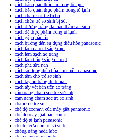
cách bảo quản thức ăn trong tủ lạnh
cách bảo quản thực phẩm trong tủ lạnh
cach cham soc tre bi ho
cách chữa trẻ sơ sinh bị sốt
cách dưỡng trắng da toàn thân sau sinh
cách để thực phẩm trong tủ lạnh
cách gấp quần áo
cách hướng dẫn sử dụng điều hòa panasonic
cách làm da mặt sáng mịn
cách làm sạch áo trắng
cách làm trắng sáng da mặt
cách pha sữa nan
cách sử dụng điều hòa hai chiều panasonic
cách tắm cho trẻ sơ sinh
cách tẩy áo trắng dính màu
cách tẩy vết bẩn trên áo trắng
cẩm nang chăm sóc trẻ sơ sinh
cam nang cham soc tre so sinh
chăm sóc trẻ sốt
chế độ econavi của máy giặt panasonic
chế độ máy giặt panasonic
chế độ tủ lạnh panasonic
chích ngừa cho trẻ sơ sinh
chống nắng hada labo
chua viem mui cho tre