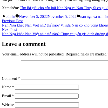
Xem thêm:
Tìm lời giải cho câu hỏi Nan Nga va Nan Thuy Si co gi 
Posted
Posted
admin
November 5, 2022
November 5, 2022
nan nga va nan th
by
in
Post
Previous
Previous Post
post:
Nan Nga khác Nan Việt như thế nào? Vị sữa Nan có khó uống khôn
navigation
Next
Next Post
post:
Nan Nga khác Nan Việt như thế nào? Cùng chuyên gia dinh dưỡng 
Leave a comment
Your email address will not be published.
Required fields are marked
Comment
*
Name
*
Email
*
Website