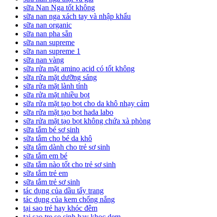
sữa Nan Nga tốt không
sữa nan nga xách tay và nhập khẩu
sữa nan organic
sữa nan pha sẵn
sữa nan supreme
sữa nan supreme 1
sữa nan vàng
sữa rửa mặt amino acid có tốt không
sữa rửa mặt dưỡng sáng
sữa rửa mặt lành tính
sữa rửa mặt nhiều bọt
sữa rửa mặt tạo bọt cho da khô nhạy cảm
sữa rửa mặt tạo bọt hada labo
sữa rửa mặt tạo bọt không chứa xà phòng
sữa tắm bé sơ sinh
sữa tắm cho bé da khô
sữa tắm dành cho trẻ sơ sinh
sữa tắm em bé
sữa tắm nào tốt cho trẻ sơ sinh
sữa tắm trẻ em
sữa tắm trẻ sơ sinh
tác dụng của dầu tẩy trang
tác dụng của kem chống nắng
tại sao trẻ hay khóc đêm
tai sao tre so sinh hay khoc dem