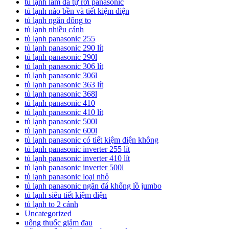
tủ lạnh làm đá tự rơi panasonic
tủ lạnh nào bền và tiết kiệm điện
tủ lạnh ngăn đông to
tủ lạnh nhiều cánh
tủ lạnh panasonic 255
tủ lạnh panasonic 290 lít
tủ lạnh panasonic 290l
tủ lạnh panasonic 306 lít
tủ lạnh panasonic 306l
tủ lạnh panasonic 363 lít
tủ lạnh panasonic 368l
tủ lạnh panasonic 410
tủ lạnh panasonic 410 lít
tủ lạnh panasonic 500l
tủ lạnh panasonic 600l
tủ lạnh panasonic có tiết kiệm điện không
tủ lạnh panasonic inverter 255 lít
tủ lạnh panasonic inverter 410 lít
tủ lạnh panasonic inverter 500l
tủ lạnh panasonic loại nhỏ
tủ lạnh panasonic ngăn đá khổng lồ jumbo
tủ lạnh siêu tiết kiệm điện
tủ lạnh to 2 cánh
Uncategorized
uống thuốc giảm đau