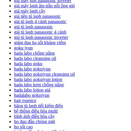
giá máy giặt panasonic inverter
giá máy lạnh âm trần nối ống gió
giá máy lạnh cây
giá tiền tủ lạnh panasonic
giá tủ lạnh 4 cánh panasonic
giá tủ lạnh panasonic
giá tủ lạnh panasonic 4 cánh
giá tủ lạnh panasonic inverter
giảm đau hạ sốt kháng viêm
goku jyun
hada labo chống nắng
hada labo cleansing oil
hada labo goku
hada labo gokujyun
hada labo gokujyun cleansing oil
hada labo gokujyun lotion
hada labo kem chống nắng
hada labo lotion giá
hadalabo gokujyun
hair essence
hãng tủ lạnh tiết kiệm điện
hệ thống điều hòa multi
hình ảnh điều hòa cây
ho đau đầu chóng mặt
ho sốt cao