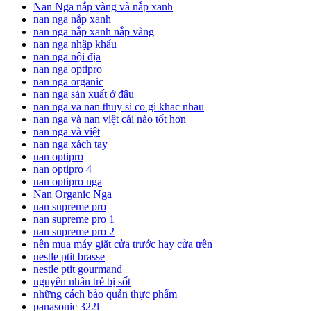
Nan Nga nắp vàng và nắp xanh
nan nga nắp xanh
nan nga nắp xanh nắp vàng
nan nga nhập khẩu
nan nga nội địa
nan nga optipro
nan nga organic
nan nga sản xuất ở đâu
nan nga va nan thuy si co gi khac nhau
nan nga và nan việt cái nào tốt hơn
nan nga và việt
nan nga xách tay
nan optipro
nan optipro 4
nan optipro nga
Nan Organic Nga
nan supreme pro
nan supreme pro 1
nan supreme pro 2
nên mua máy giặt cửa trước hay cửa trên
nestle ptit brasse
nestle ptit gourmand
nguyên nhân trẻ bị sốt
những cách bảo quản thực phẩm
panasonic 322l