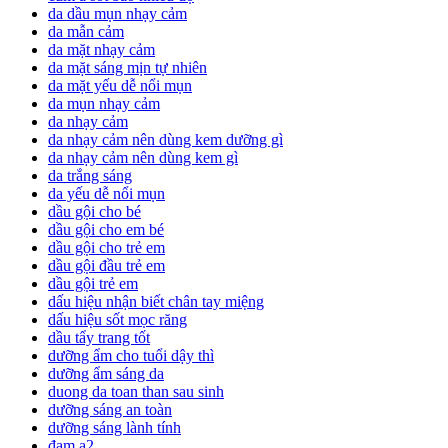
da dầu mụn nhạy cảm
da mẫn cảm
da mặt nhạy cảm
da mặt sáng mịn tự nhiên
da mặt yếu dễ nổi mụn
da mụn nhạy cảm
da nhạy cảm
da nhạy cảm nên dùng kem dưỡng gì
da nhạy cảm nên dùng kem gì
da trắng sáng
da yếu dễ nổi mụn
dầu gội cho bé
dầu gội cho em bé
dầu gội cho trẻ em
dầu gội đầu trẻ em
dầu gội trẻ em
dấu hiệu nhận biết chân tay miệng
dấu hiệu sốt mọc răng
dầu tẩy trang tốt
dưỡng ẩm cho tuổi dậy thì
dưỡng ẩm sáng da
duong da toan than sau sinh
dưỡng sáng an toàn
dưỡng sáng lành tính
đạm a2