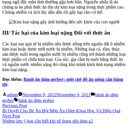
trạng ngộ độc mãn tính thường gặp hơn hẳn. Nguyên nhân là do
chúng ta ăn phải thức ăn tồn dư kim loại nặng trong thực phẩm cao.
Chúng nhiễm và tích lũy dần dần rồi gây hại cho cơ thể.
III/ Tác hại của kim loại nặng Đối với thức ăn
Các loại rau quả sẽ bị nhiễm nếu được trồng trên nguồn đất ô nhiễm
kim loại hoặc được tưới nước bị nhiễm. Những loại cá, tôm, thủy
sản được nuôi trong nguồn nước bị nhiễm cũng trở thành những loại
thực phẩm có chứa kim loại. Gia súc, gia cầm bị nuôi bằng thức ăn
và nguồn nước nhiễm nặng thì cũng khó tránh khỏi tình trạng nhiễm
kim loại nặng.
Đọc thêm:
Bánh ăn dặm gerber: một chế độ ăn uống cân bằng
tốt
Posted
Posted
admin
November 9, 2022
November 9, 2022
bánh ăn dặm
by
in
Tags:
gerber
bánh ăn dặm gerber
Post
Previous
Previous Post
post:
Bí Quyết Cho Bé Ăn Bột Mặn Ăn Dặm Khoa Học Và Hiệu Quả
navigation
Next
Next Post
post:
Những lưu ý bạn cần biết khi sử dụng sữa đạm a2