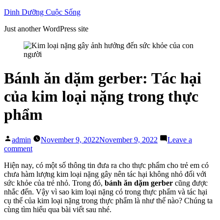
Skip
Dinh Dưỡng Cuộc Sống
to
Just another WordPress site
content
Bánh ăn dặm gerber: Tác hại
của kim loại nặng trong thực
phẩm
Posted
admin
November 9, 2022
November 9, 2022
Leave a
by
on
comment
Bánh
Hiện nay, có một số thông tin đưa ra cho thực phẩm cho trẻ em có
ăn
chưa hàm lượng kim loại nặng gây nên tác hại không nhỏ đối với
dặm
sức khỏe của trẻ nhỏ. Trong đó,
bánh ăn dặm gerber
cũng được
gerber:
nhắc đến. Vậy vì sao kim loại nặng có trong thực phẩm và tác hại
Tác
cụ thể của kim loại nặng trong thực phẩm là như thế nào? Chúng ta
hại
cùng tìm hiểu qua bài viết sau nhé.
của
kim