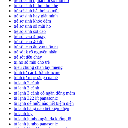
trẻ sơ sinh bị hắt hơi sổ mũi ho
tre so sinh bi ho kho khe
trẻ sơ sinh hắt hơi sổ mũi
trẻ sơ sinh hay giật mình
trẻ sơ sinh khóc đêm
trẻ sơ sinh sổ mũi ho
tre so sinh sot cao
trẻ sốt cao 4 ngày
trẻ sốt cao 40 độ
trẻ sốt cao ăn vào nôn ra
trẻ sốt k rõ nguyên nhân
trẻ sốt tiêu chảy
trị ho sổ mũi cho trẻ
trieu chung chan tay mieng
trình tự các bước skincare
trình tự mọc răng của bé
tủ lạnh 2 cánh
tủ lạnh 3 cánh
tủ lạnh 3 cánh có ngăn đông mềm
tủ lạnh 322 lít panasonic
tủ lạnh để mức nào tiết kiệm điện
tủ lạnh hãng nào tiết kiệm điện
tủ lạnh icy
tủ lạnh jumbo ngăn đá khổng lồ
tủ lạnh jumbo panasonic