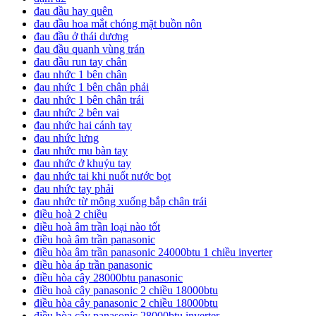
đau đầu hay quên
đau đầu hoa mắt chóng mặt buồn nôn
đau đầu ở thái dương
đau đầu quanh vùng trán
đau đầu run tay chân
đau nhức 1 bên chân
đau nhức 1 bên chân phải
đau nhức 1 bên chân trái
đau nhức 2 bên vai
đau nhức hai cánh tay
đau nhức lưng
đau nhức mu bàn tay
đau nhức ở khuỷu tay
đau nhức tai khi nuốt nước bọt
đau nhức tay phải
đau nhức từ mông xuống bắp chân trái
điều hoà 2 chiều
điều hoà âm trần loại nào tốt
điều hoà âm trần panasonic
điều hòa âm trần panasonic 24000btu 1 chiều inverter
điều hòa áp trần panasonic
điều hòa cây 28000btu panasonic
điều hoà cây panasonic 2 chiều 18000btu
điều hòa cây panasonic 2 chiều 18000btu
điều hòa cây panasonic 28000btu inverter