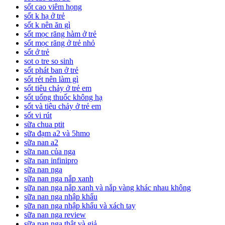
sốt cao viêm họng
sốt k hạ ở trẻ
sốt k nên ăn gì
sốt mọc răng hàm ở trẻ
sốt mọc răng ở trẻ nhỏ
sốt ở trẻ
sot o tre so sinh
sốt phát ban ở trẻ
sốt rét nên làm gì
sốt tiêu chảy ở trẻ em
sốt uống thuốc không hạ
sốt và tiêu chảy ở trẻ em
sốt vi rút
sữa chua ptit
sữa đạm a2 và 5hmo
sữa nan a2
sữa nan của nga
sữa nan infinipro
sữa nan nga
sữa nan nga nắp xanh
sữa nan nga nắp xanh và nắp vàng khác nhau không
sữa nan nga nhập khẩu
sữa nan nga nhập khẩu và xách tay
sữa nan nga review
sữa nan nga thật và giả