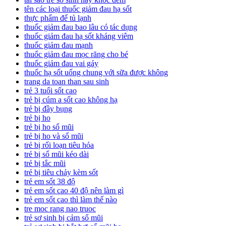
tên các loại thuốc giảm đau hạ sốt
thực phẩm để tủ lạnh
thuốc giảm đau bao lâu có tác dụng
thuốc giảm đau hạ sốt kháng viêm
thuốc giảm đau mạnh
thuốc giảm đau mọc răng cho bé
thuốc giảm đau vai gáy
thuốc hạ sốt uống chung với sữa được không
trang da toan than sau sinh
trẻ 3 tuổi sốt cao
trẻ bị cúm a sốt cao không hạ
trẻ bị đầy bụng
trẻ bị ho
trẻ bị ho sổ mũi
trẻ bị ho và sổ mũi
trẻ bị rối loạn tiêu hóa
trẻ bị sổ mũi kéo dài
trẻ bị tắc mũi
trẻ bị tiêu chảy kèm sốt
trẻ em sốt 38 độ
trẻ em sốt cao 40 độ nên làm gì
trẻ em sốt cao thì làm thế nào
tre moc rang nao truoc
trẻ sơ sinh bị cảm sổ mũi