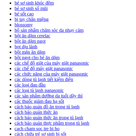
bé sơ sinh khóc đêm
bé sơ sinh sổ mũi
bé sốt cao
bị tay chân miệng
blossomy
bộ sản phẩm chăm sóc da nhạy cảm
bột ăn dặm cerelac
bột ăn dặm ngọt
bọt dịu lành
bột mặn ăn dặm
bột ngọt cho bé ăn dặm
các chế độ giặt của máy giặt panasonic
các chế độ máy giặt panasonic
các chức năng của máy giặt panasonic
các dòng tủ lạnh tiết kiệm điện
các loại đau đầu
các loại tủ lạnh panasonic
các sản phẩm dưỡng da tuổi dậy thì
các thuốc giảm đau hạ sốt
cách bảo quản đồ ăn trong tủ lạnh
cách bảo quản thức ăn
cách bảo quản thức ăn trong tủ lạnh
cách bảo quản thực phẩm trong tủ lạnh
cach cham soc tre bi ho
cách chữa trẻ sơ sinh bị sốt