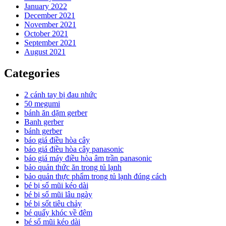
January 2022
December 2021
November 2021
October 2021
September 2021
August 2021
Categories
2 cánh tay bị đau nhức
50 megumi
bánh ăn dặm gerber
Banh gerber
bánh gerber
báo giá điều hòa cây
báo giá điều hòa cây panasonic
báo giá máy điều hòa âm trần panasonic
bảo quản thức ăn trong tủ lạnh
bảo quản thực phẩm trong tủ lạnh đúng cách
bé bị sổ mũi kéo dài
bé bị sổ mũi lâu ngày
bé bị sốt tiêu chảy
bé quấy khóc về đêm
bé sổ mũi kéo dài