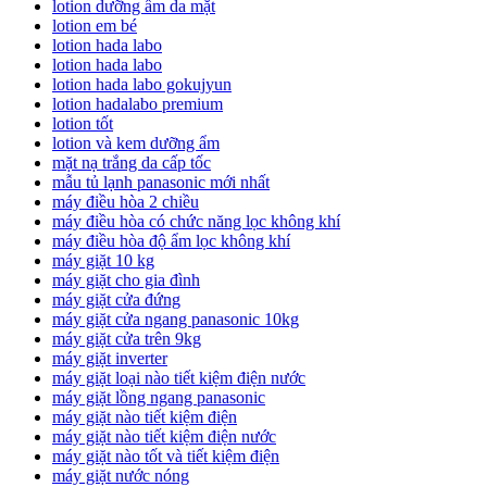
lotion dưỡng ẩm da mặt
lotion em bé
lotion hada labo
lotion hada labo
lotion hada labo gokujyun
lotion hadalabo premium
lotion tốt
lotion và kem dưỡng ẩm
mặt nạ trắng da cấp tốc
mẫu tủ lạnh panasonic mới nhất
máy điều hòa 2 chiều
máy điều hòa có chức năng lọc không khí
máy điều hòa độ ẩm lọc không khí
máy giặt 10 kg
máy giặt cho gia đình
máy giặt cửa đứng
máy giặt cửa ngang panasonic 10kg
máy giặt cửa trên 9kg
máy giặt inverter
máy giặt loại nào tiết kiệm điện nước
máy giặt lồng ngang panasonic
máy giặt nào tiết kiệm điện
máy giặt nào tiết kiệm điện nước
máy giặt nào tốt và tiết kiệm điện
máy giặt nước nóng