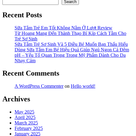
Search
Recent Posts
Sữa Tắm Trẻ Em Tốt Không Nằm Ở Lượt Review
Từ Hoang Mang Đến Thành Thạo Bí Kíp Cách Tắm Cho
Trẻ Sơ Sinh
Sữa Tắm Trẻ Sơ Sinh Và 5 Điều Bé Muốn Bạn Thấu Hiểu
Dùng Sữa Tắm Em Bé Hiệu Quả Giúp Ngủ Ngon Cả Đêm
pH – Yếu Tố Quan Trọng Trong Mỹ Phẩm Dành Cho Da
Nhạy Cảm
Recent Comments
A WordPress Commenter
on
Hello world!
Archives
May 2025
April 2025
March 2025
February 2025
January 2025