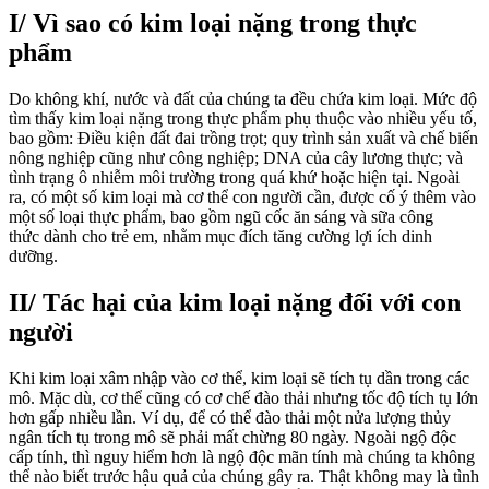
loại
I/ Vì sao có kim loại nặng trong thực
nặng
phẩm
trong
thực
phẩm
Do không khí, nước và đất của chúng ta đều chứa kim loại. Mức độ
tìm thấy kim loại nặng trong thực phẩm phụ thuộc vào nhiều yếu tố,
bao gồm: Điều kiện đất đai trồng trọt; quy trình sản xuất và chế biến
nông nghiệp cũng như công nghiệp; DNA của cây lương thực; và
tình trạng ô nhiễm môi trường trong quá khứ hoặc hiện tại. Ngoài
ra, có một số kim loại mà cơ thể con người cần, được cố ý thêm vào
một số loại thực phẩm, bao gồm ngũ cốc ăn sáng và sữa công
thức dành cho trẻ em, nhằm mục đích tăng cường lợi ích dinh
dưỡng.
II/ Tác hại của kim loại nặng đối với con
người
Khi kim loại xâm nhập vào cơ thể, kim loại sẽ tích tụ dần trong các
mô. Mặc dù, cơ thể cũng có cơ chế đào thải nhưng tốc độ tích tụ lớn
hơn gấp nhiều lần. Ví dụ, để có thể đào thải một nửa lượng thủy
ngân tích tụ trong mô sẽ phải mất chừng 80 ngày. Ngoài ngộ độc
cấp tính, thì nguy hiểm hơn là ngộ độc mãn tính mà chúng ta không
thể nào biết trước hậu quả của chúng gây ra. Thật không may là tình