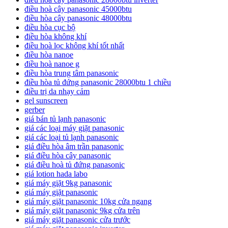
điều hoà cây panasonic 45000btu
điều hòa cây panasonic 48000btu
điều hòa cục bộ
điều hòa không khí
điều hoà lọc không khí tốt nhất
điều hòa nanoe
điều hoà nanoe g
điều hòa trung tâm panasonic
điều hòa tủ đứng panasonic 28000btu 1 chiều
điều trị da nhạy cảm
gel sunscreen
gerber
giá bán tủ lạnh panasonic
giá các loại máy giặt panasonic
giá các loại tủ lạnh panasonic
giá điều hòa âm trần panasonic
giá điều hòa cây panasonic
giá điều hoà tủ đứng panasonic
giá lotion hada labo
giá máy giặt 9kg panasonic
giá máy giặt panasonic
giá máy giặt panasonic 10kg cửa ngang
giá máy giặt panasonic 9kg cửa trên
giá máy giặt panasonic cửa trước