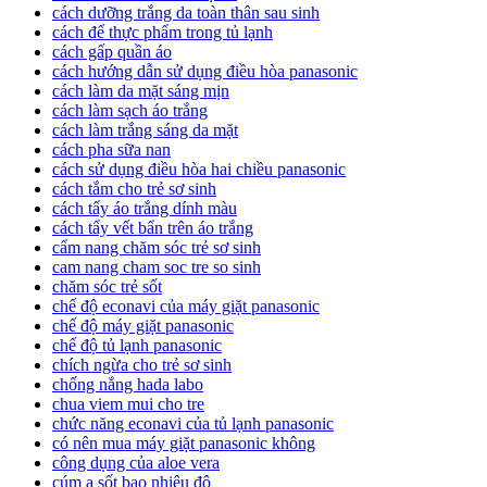
cách dưỡng trắng da toàn thân sau sinh
cách để thực phẩm trong tủ lạnh
cách gấp quần áo
cách hướng dẫn sử dụng điều hòa panasonic
cách làm da mặt sáng mịn
cách làm sạch áo trắng
cách làm trắng sáng da mặt
cách pha sữa nan
cách sử dụng điều hòa hai chiều panasonic
cách tắm cho trẻ sơ sinh
cách tẩy áo trắng dính màu
cách tẩy vết bẩn trên áo trắng
cẩm nang chăm sóc trẻ sơ sinh
cam nang cham soc tre so sinh
chăm sóc trẻ sốt
chế độ econavi của máy giặt panasonic
chế độ máy giặt panasonic
chế độ tủ lạnh panasonic
chích ngừa cho trẻ sơ sinh
chống nắng hada labo
chua viem mui cho tre
chức năng econavi của tủ lạnh panasonic
có nên mua máy giặt panasonic không
công dụng của aloe vera
cúm a sốt bao nhiêu độ