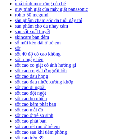
quá trình mọc răng của bé
quy trình giặt của máy giặt panasonic
rohto 50 megumi
sản phẩm chăm sóc da tuổi dậy thì
sản phẩm cho da nhạy cảm
sau sốt xuất huyết
skincare ban đêm
sổ mũi kéo dài ở trẻ em
sốt
sốt 40 độ có cao không
sốt 5 ngày liền
sốt cao co giật có ảnh hưởng gì
sốt cao co giật ở người lớn
sốt cao đau họng
sốt cao đau nhức xương khớp
sốt cao đi ngoài
sốt cao đột ngột
sốt cao ho nhiều
sốt cao kèm phát ban
sốt cao mắt đỏ
sốt cao ở trẻ sơ sinh
sốt cao phát ban
sốt cao rét run ở trẻ em
sốt cao sau khi tiêm phòng
sốt cao trên 39