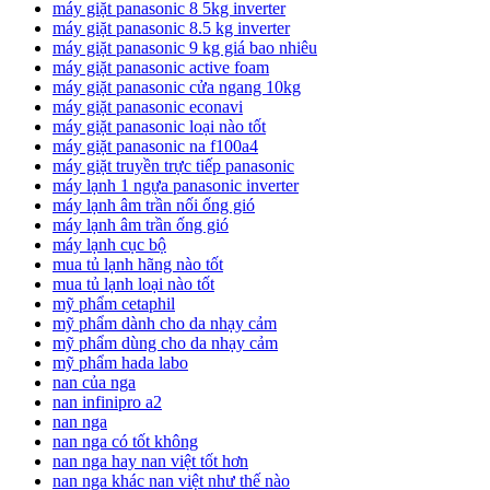
máy giặt panasonic 8 5kg inverter
máy giặt panasonic 8.5 kg inverter
máy giặt panasonic 9 kg giá bao nhiêu
máy giặt panasonic active foam
máy giặt panasonic cửa ngang 10kg
máy giặt panasonic econavi
máy giặt panasonic loại nào tốt
máy giặt panasonic na f100a4
máy giặt truyền trực tiếp panasonic
máy lạnh 1 ngựa panasonic inverter
máy lạnh âm trần nối ống gió
máy lạnh âm trần ống gió
máy lạnh cục bộ
mua tủ lạnh hãng nào tốt
mua tủ lạnh loại nào tốt
mỹ phẩm cetaphil
mỹ phẩm dành cho da nhạy cảm
mỹ phẩm dùng cho da nhạy cảm
mỹ phẩm hada labo
nan của nga
nan infinipro a2
nan nga
nan nga có tốt không
nan nga hay nan việt tốt hơn
nan nga khác nan việt như thế nào