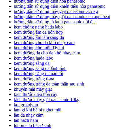
hướng dẫn sử dụng điều hòa panasonic
hướng dẫn sử dụng điều khiển điều hòa panasonic
hướng dẫn sử dụng máy giặt panasonic 8.5 kg
hướng dẫn sử dụng máy giặt panasonic eco aquabeat
hướng dẫn sử dụng tủ lạnh panasonic nội địa
kem chống nắng hada labo
kem dưỡng ẩm da hỗn hợp
kem dưỡng ẩm làm sáng da
kem dưỡng cho da khô nhạy cảm
kem dưỡng cho tuổi dậy thì
kem dưỡng da cho da khô nhạy cảm
kem dưỡng hada labo
kem dưỡng sáng da
kem dưỡng sáng da lành tính
kem dưỡng sáng da nào tốt
kem dưỡng trắng d-na
kem dưỡng trắng da toàn thân sau sinh
khuyến mãi máy giặt
kích thước điều hòa cây
kích thước máy giặt panasonic 10kg
koi gokujyun
làm gì khi bé bị nghẹt mũi
làn da nhạy cảm
lan nach nam
lotion cho bé sơ sinh