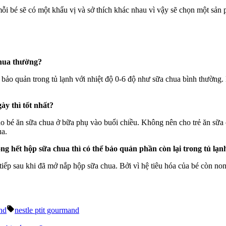
mỗi bé sẽ có một khẩu vị và sở thích khác nhau vì vậy sẽ chọn một sản
chua thường?
bảo quản trong tủ lạnh với nhiệt độ 0-6 độ như sữa chua bình thường. 
ày thì tốt nhất?
o bé ăn sữa chua ở bữa phụ vào buổi chiều. Không nên cho trẻ ăn sữa ch
ua.
g hết hộp sữa chua thì có thể bảo quản phần còn lại trong tủ lạ
ếp sau khi đã mở nắp hộp sữa chua. Bởi vì hệ tiêu hóa của bé còn non 
Tags:
and
nestle ptit gourmand