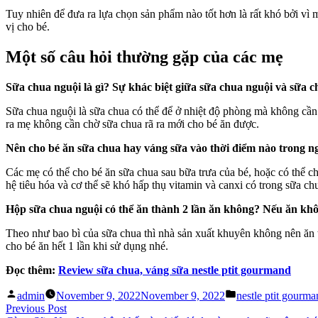
Tuy nhiên để đưa ra lựa chọn sản phẩm nào tốt hơn là rất khó bởi vì 
vị cho bé.
Một số câu hỏi thường gặp của các mẹ
Sữa chua nguội là gì? Sự khác biệt giữa sữa chua nguội và sữa 
Sữa chua nguội là sữa chua có thể để ở nhiệt độ phòng mà không cần 
ra mẹ không cần chờ sữa chua rã ra mới cho bé ăn được.
Nên cho bé ăn sữa chua hay váng sữa vào thời điểm nào trong ng
Các mẹ có thể cho bé ăn sữa chua sau bữa trưa của bé, hoặc có thể ch
hệ tiêu hóa và cơ thể sẽ khó hấp thụ vitamin và canxi có trong sữa ch
Hộp sữa chua nguội có thể ăn thành 2 lần ăn không? Nếu ăn khôn
Theo như bao bì của sữa chua thì nhà sản xuất khuyên không nên ăn ti
cho bé ăn hết 1 lần khi sử dụng nhé.
Đọc thêm:
Review sữa chua, váng sữa nestle ptit gourmand
Posted
Posted
admin
November 9, 2022
November 9, 2022
nestle ptit gourm
by
in
Post
Previous
Previous Post