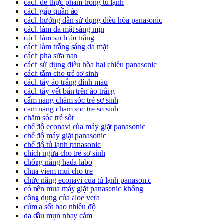
cách để thực phẩm trong tủ lạnh
cách gấp quần áo
cách hướng dẫn sử dụng điều hòa panasonic
cách làm da mặt sáng mịn
cách làm sạch áo trắng
cách làm trắng sáng da mặt
cách pha sữa nan
cách sử dụng điều hòa hai chiều panasonic
cách tắm cho trẻ sơ sinh
cách tẩy áo trắng dính màu
cách tẩy vết bẩn trên áo trắng
cẩm nang chăm sóc trẻ sơ sinh
cam nang cham soc tre so sinh
chăm sóc trẻ sốt
chế độ econavi của máy giặt panasonic
chế độ máy giặt panasonic
chế độ tủ lạnh panasonic
chích ngừa cho trẻ sơ sinh
chống nắng hada labo
chua viem mui cho tre
chức năng econavi của tủ lạnh panasonic
có nên mua máy giặt panasonic không
công dụng của aloe vera
cúm a sốt bao nhiêu độ
da dầu mụn nhạy cảm