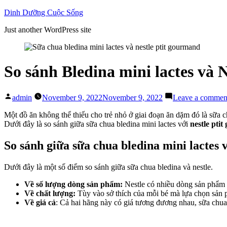
Skip
Dinh Dưỡng Cuộc Sống
to
Just another WordPress site
content
So sánh Bledina mini lactes và 
Posted
admin
November 9, 2022
November 9, 2022
Leave a commen
by
Một đồ ăn không thể thiếu cho trẻ nhỏ ở giai đoạn ăn dặm đó là sữa 
Dưới đây là so sánh giữa sữa chua bledina mini lactes với
nestle pti
So sánh giữa sữa chua bledina mini lactes 
Dưới đây là một số điểm so sánh giữa sữa chua bledina và nestle.
Về số lượng dòng sản phẩm:
Nestle có nhiều dòng sản phẩm 
Về chất lượng:
Tùy vào sở thích của mỗi bé mà lựa chọn sản p
Về giá cả
: Cả hai hãng này có giá tương đương nhau, sữa chua 