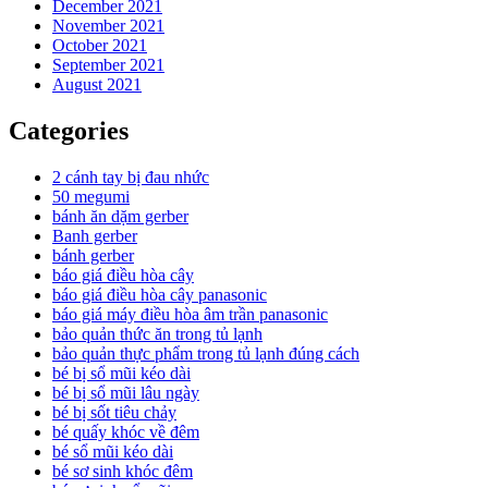
December 2021
November 2021
October 2021
September 2021
August 2021
Categories
2 cánh tay bị đau nhức
50 megumi
bánh ăn dặm gerber
Banh gerber
bánh gerber
báo giá điều hòa cây
báo giá điều hòa cây panasonic
báo giá máy điều hòa âm trần panasonic
bảo quản thức ăn trong tủ lạnh
bảo quản thực phẩm trong tủ lạnh đúng cách
bé bị sổ mũi kéo dài
bé bị sổ mũi lâu ngày
bé bị sốt tiêu chảy
bé quấy khóc về đêm
bé sổ mũi kéo dài
bé sơ sinh khóc đêm