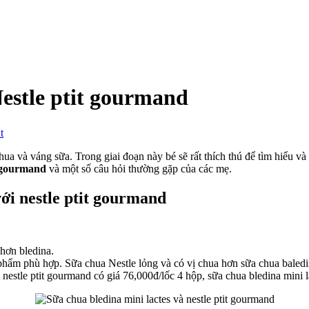
Nestle ptit gourmand
on
t
So
sánh
chua và váng sữa. Trong giai đoạn này bé sẽ rất thích thú để tìm hiểu
Bledina
t gourmand
và một số câu hỏi thường gặp của các mẹ.
mini
lactes
với nestle ptit gourmand
và
Nestle
ptit
gourmand
hơn bledina.
hẩm phù hợp. Sữa chua Nestle lỏng và có vị chua hơn sữa chua baledin
nestle ptit gourmand có giá 76,000đ/lốc 4 hộp, sữa chua bledina mini l