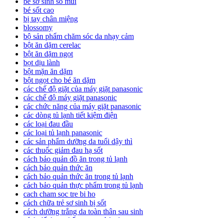
bé sơ sinh sổ mũi
bé sốt cao
bị tay chân miệng
blossomy
bộ sản phẩm chăm sóc da nhạy cảm
bột ăn dặm cerelac
bột ăn dặm ngọt
bọt dịu lành
bột mặn ăn dặm
bột ngọt cho bé ăn dặm
các chế độ giặt của máy giặt panasonic
các chế độ máy giặt panasonic
các chức năng của máy giặt panasonic
các dòng tủ lạnh tiết kiệm điện
các loại đau đầu
các loại tủ lạnh panasonic
các sản phẩm dưỡng da tuổi dậy thì
các thuốc giảm đau hạ sốt
cách bảo quản đồ ăn trong tủ lạnh
cách bảo quản thức ăn
cách bảo quản thức ăn trong tủ lạnh
cách bảo quản thực phẩm trong tủ lạnh
cach cham soc tre bi ho
cách chữa trẻ sơ sinh bị sốt
cách dưỡng trắng da toàn thân sau sinh