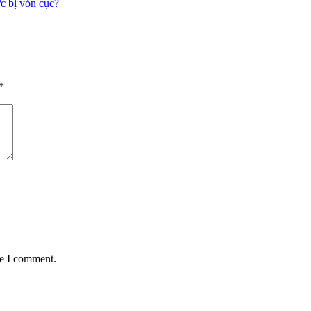
c bị vón cục?
*
me I comment.