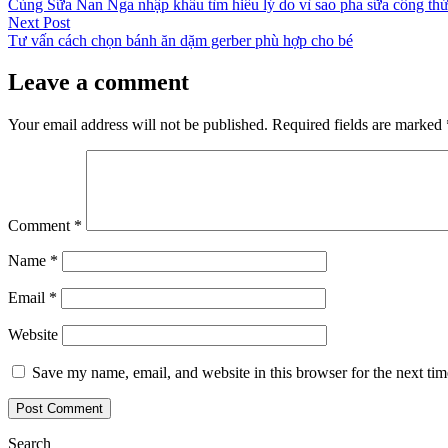
post:
Cùng Sữa Nan Nga nhập khẩu tìm hiểu lý do vì sao pha sữa công thứ
navigation
Next
Next Post
post:
Tư vấn cách chọn bánh ăn dặm gerber phù hợp cho bé
Leave a comment
Your email address will not be published.
Required fields are marked
Comment
*
Name
*
Email
*
Website
Save my name, email, and website in this browser for the next ti
Search