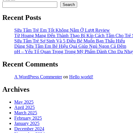
Search
Recent Posts
Sữa Tắm Trẻ Em Tốt Không Nằm Ở Lượt Review
Từ Hoang Mang Đến Thành Thạo Bí Kíp Cách Tắm Cho Trẻ 
Sữa Tắm Trẻ Sơ Sinh Và 5 Điều Bé Muốn Bạn Thấu Hiểu
Dùng Sữa Tắm Em Bé Hiệu Quả Giúp Ngủ Ngon Cả Đêm
pH – Yếu Tố Quan Trọng Trong Mỹ Phẩm Dành Cho Da Nh
Recent Comments
A WordPress Commenter
on
Hello world!
Archives
May 2025
April 2025
March 2025
February 2025
January 2025
December 2024