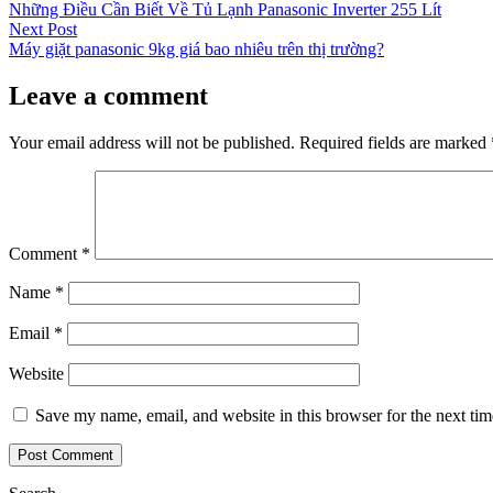
post:
Những Điều Cần Biết Về Tủ Lạnh Panasonic Inverter 255 Lít
navigation
Next
Next Post
post:
Máy giặt panasonic 9kg giá bao nhiêu trên thị trường?
Leave a comment
Your email address will not be published.
Required fields are marked
Comment
*
Name
*
Email
*
Website
Save my name, email, and website in this browser for the next ti