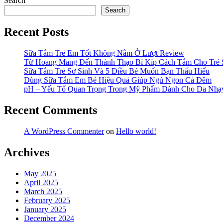
Search
Search
Recent Posts
Sữa Tắm Trẻ Em Tốt Không Nằm Ở Lượt Review
Từ Hoang Mang Đến Thành Thạo Bí Kíp Cách Tắm Cho Trẻ 
Sữa Tắm Trẻ Sơ Sinh Và 5 Điều Bé Muốn Bạn Thấu Hiểu
Dùng Sữa Tắm Em Bé Hiệu Quả Giúp Ngủ Ngon Cả Đêm
pH – Yếu Tố Quan Trọng Trong Mỹ Phẩm Dành Cho Da Nh
Recent Comments
A WordPress Commenter
on
Hello world!
Archives
May 2025
April 2025
March 2025
February 2025
January 2025
December 2024