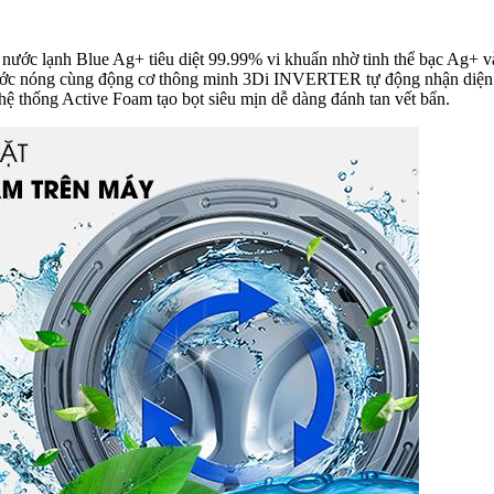
ẩn nước lạnh Blue Ag+ tiêu diệt 99.99% vi khuẩn nhờ tinh thể bạc Ag+ v
ước nóng cùng động cơ thông minh 3Di INVERTER tự động nhận diện đồ g
 hệ thống Active Foam tạo bọt siêu mịn dễ dàng đánh tan vết bẩn.