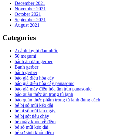
December 2021
November 2021
October 2021
September 2021
August 2021
Categories
2 cánh tay bị đau nhức
50 megumi
bánh ăn dặm gerber
Banh gerber
bánh gerber
báo giá điều hòa cây
báo giá điều hòa cây panasonic
báo giá máy điều hòa âm trần panasonic
bảo quản thức ăn trong tủ lạnh
bảo quản thực phẩm trong tủ lạnh đúng cách
bé bị sổ mũi kéo dài
bé bị sổ mũi lâu ngày
bé bị sốt tiêu chảy
bé quấy khóc về đêm
bé sổ mũi kéo dài
bé sơ sinh khóc đêm