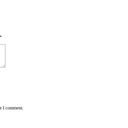
*
me I comment.