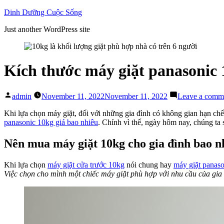
Skip
Dinh Dưỡng Cuộc Sống
to
Just another WordPress site
content
Kích thước máy giặt panasonic 1
Posted
admin
November 11, 2022
November 11, 2022
Leave a comm
by
Khi lựa chọn máy giặt, đối với những gia đình có không gian hạn chế
panasonic 10kg giá bao nhiêu
. Chính vì thế, ngày hôm nay, chúng ta 
Nên mua máy giặt 10kg cho gia đình bao n
Khi lựa chọn
máy giặt cửa trước 10kg
nói chung hay
máy giặt panaso
Việc chọn cho mình một chiếc máy giặt phù hợp với nhu cầu của gia đ