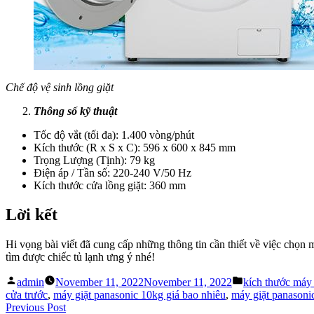
Chế độ vệ sinh lồng giặt
Thông số kỹ thuật
Tốc độ vắt (tối đa): 1.400 vòng/phút
Kích thước (R x S x C): 596 x 600 x 845 mm
Trọng Lượng (Tịnh): 79 kg
Điện áp / Tần số: 220-240 V/50 Hz
Kích thước cửa lồng giặt: 360 mm
Lời kết
Hi vọng bài viết đã cung cấp những thông tin cần thiết về việc chọn
tìm được chiếc tủ lạnh ưng ý nhé!
Posted
Posted
admin
November 11, 2022
November 11, 2022
kích thước máy 
by
in
cửa trước
,
máy giặt panasonic 10kg giá bao nhiêu
,
máy giặt panasonic
Post
Previous
Previous Post