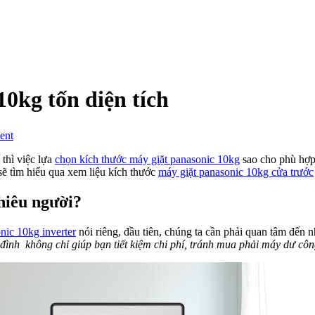
0kg tốn diện tích
on
ent
Kích
thước
 thì việc lựa
chọn kích thước máy giặt panasonic 10kg
sao cho phù hợp 
máy
sẽ tìm hiểu qua xem liệu kích thước
máy giặt panasonic 10kg cửa trước
giặt
panasonic
hiêu người?
10kg
tốn
nic 10kg inverter
nói riêng, đầu tiên, chúng ta cần phải quan tâm đến n
diện
ình không chỉ giúp bạn tiết kiệm chi phí, tránh mua phải máy dư công
tích