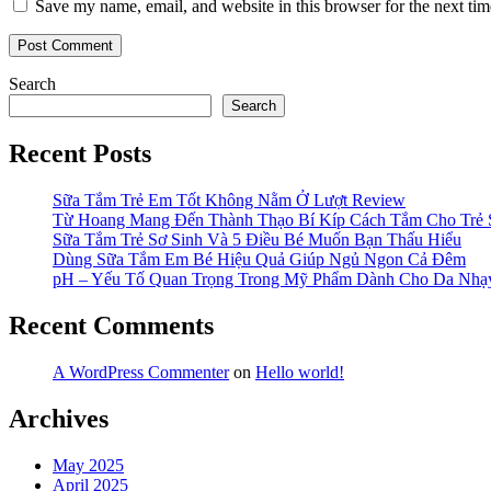
Save my name, email, and website in this browser for the next ti
Search
Search
Recent Posts
Sữa Tắm Trẻ Em Tốt Không Nằm Ở Lượt Review
Từ Hoang Mang Đến Thành Thạo Bí Kíp Cách Tắm Cho Trẻ 
Sữa Tắm Trẻ Sơ Sinh Và 5 Điều Bé Muốn Bạn Thấu Hiểu
Dùng Sữa Tắm Em Bé Hiệu Quả Giúp Ngủ Ngon Cả Đêm
pH – Yếu Tố Quan Trọng Trong Mỹ Phẩm Dành Cho Da Nh
Recent Comments
A WordPress Commenter
on
Hello world!
Archives
May 2025
April 2025