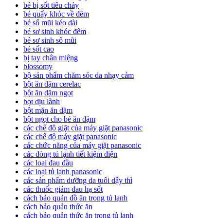
bé bị sốt tiêu chảy
bé quấy khóc về đêm
bé sổ mũi kéo dài
bé sơ sinh khóc đêm
bé sơ sinh sổ mũi
bé sốt cao
bị tay chân miệng
blossomy
bộ sản phẩm chăm sóc da nhạy cảm
bột ăn dặm cerelac
bột ăn dặm ngọt
bọt dịu lành
bột mặn ăn dặm
bột ngọt cho bé ăn dặm
các chế độ giặt của máy giặt panasonic
các chế độ máy giặt panasonic
các chức năng của máy giặt panasonic
các dòng tủ lạnh tiết kiệm điện
các loại đau đầu
các loại tủ lạnh panasonic
các sản phẩm dưỡng da tuổi dậy thì
các thuốc giảm đau hạ sốt
cách bảo quản đồ ăn trong tủ lạnh
cách bảo quản thức ăn
cách bảo quản thức ăn trong tủ lạnh