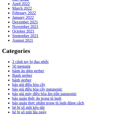
April 2022
March 2022
February 2022
January 2022
December 2021
November 2021
October 2021
September 2021
August 2021
Categories
2 cánh tay bị đau nhức
50 megumi
bánh ăn dặm gerber
Banh gerber
bánh gerber
báo giá điều hòa cây
báo giá điều hòa cây panasonic
báo giá máy điều hòa âm trần panasonic
bảo quản thức ăn trong tủ lạnh
bảo quản thực phẩm trong tủ lạnh đúng cách
bé bị sổ mũi kéo dài
bé bị sổ mũi lâu ngày