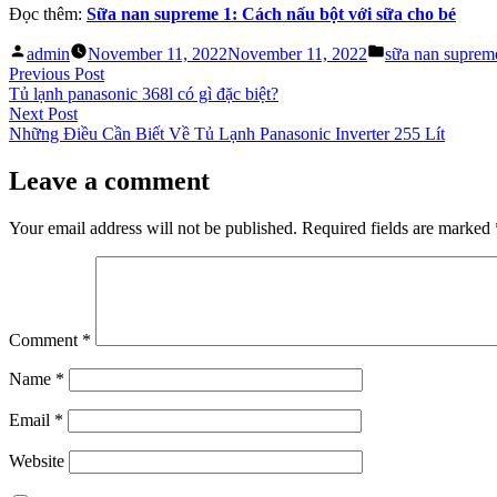
Đọc thêm:
Sữa nan supreme 1: Cách nấu bột với sữa cho bé
Posted
Posted
admin
November 11, 2022
November 11, 2022
sữa nan suprem
by
in
Post
Previous
Previous Post
post:
Tủ lạnh panasonic 368l có gì đặc biệt?
navigation
Next
Next Post
post:
Những Điều Cần Biết Về Tủ Lạnh Panasonic Inverter 255 Lít
Leave a comment
Your email address will not be published.
Required fields are marked
Comment
*
Name
*
Email
*
Website