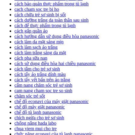
cách bảo quản thực phẩm trong tủ lạnh
cach cham soc tre bi ho
cách chữa trẻ sơ sinh bị sốt
cách dưỡng trắng da toàn thân sau sinh
cách để thực phẩm trong tủ lạnh
cách gấp quần áo
cách hướng dẫn sử dụng điều hòa panasonic
cách làm da mặt sáng mịn
cách làm sạch áo trắng
cách làm trắng sáng da mặt
cách pha sữa nan
cách sử dụng điều hòa hai chiều panasonic
cách tắm cho trẻ sơ sinh
cách tẩy áo trắng dính màu
cách tẩy vết bẩn trên áo trắng
cẩm nang chăm sóc trẻ sơ sinh
cam nang cham soc tre so sinh
chăm sóc trẻ sốt
chế độ econavi của máy giặt panasonic
chế độ máy giặt panasonic
chế độ tủ lạnh panasonic
chích ngừa cho trẻ sơ sinh
chống nắng hada labo
chua viem mui cho tre
chức năng econavi của tủ lạnh panasonic