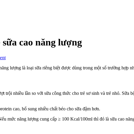
 sữa cao năng lượng
on
ent
Sữa
nan
 năng lượng là loại sữa riêng biệt được dùng trong một số trường hợp n
supreme
1:
Tìm
hiểu
t trội nhiều lần so với sữa công thức cho trẻ sơ sinh và trẻ nhỏ. Sữ
về
sữa
cao
rotein cao, bổ sung nhiều chất béo cho sữa đậm hơn.
năng
lượng
. Nếu mức năng lượng cung cấp ≥ 100 Kcal/100ml thì đó là sữa cao năn