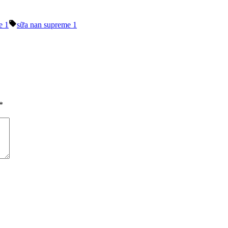
Tags:
e 1
sữa nan supreme 1
*