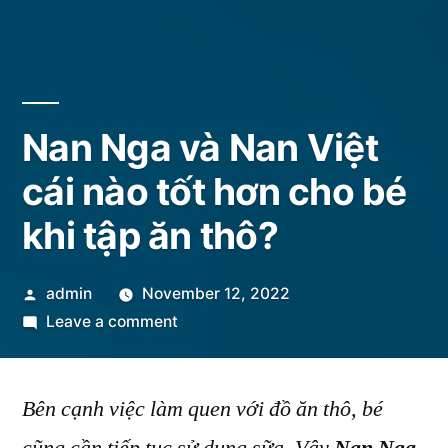
Nan Nga và Nan Việt
cái nào tốt hơn cho bé
khi tập ăn thô?
Posted
admin
November 12, 2022
by
on
Leave a comment
Nan
Nga
Bên cạnh việc làm quen với đồ ăn thô, bé
và
Nan