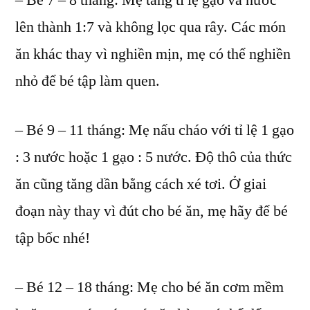
– Bé 7 – 8 tháng: Mẹ tăng tỉ lệ gạo và nước
lên thành 1:7 và không lọc qua rây. Các món
ăn khác thay vì nghiền mịn, mẹ có thể nghiền
nhỏ để bé tập làm quen.
– Bé 9 – 11 tháng: Mẹ nấu cháo với tỉ lệ 1 gạo
: 3 nước hoặc 1 gạo : 5 nước. Độ thô của thức
ăn cũng tăng dần bằng cách xé tơi. Ở giai
đoạn này thay vì đút cho bé ăn, mẹ hãy để bé
tập bốc nhé!
– Bé 12 – 18 tháng: Mẹ cho bé ăn cơm mềm