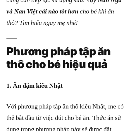
cũng cần tiếp tục sử dụng sữa. Vậy
Nan Nga
Việt
và Nan Việt cái nào tốt hơn
cho bé khi ăn
cái
nào
thô? Tìm hiểu ngay mẹ nhé!
tốt
hơn
cho
Phương pháp tập ăn
bé
thô cho bé hiệu quả
khi
tập
ăn
1. Ăn dặm kiểu Nhật
thô?
Với phương pháp tập ăn thô kiểu Nhật, mẹ có
thể bắt đầu từ việc đút cho bé ăn. Thức ăn sử
dụng trong phương pháp này sẽ được đặt