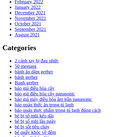
February 2022
January 2022
December 2021
November 2021
October 2021
September 2021
August 2021
Categories
2 cánh tay bị đau nhức
50 megumi
bánh ăn dặm gerber
bánh gerber
Banh gerber
báo giá điều hòa cây
báo giá điều hòa cây panasonic
báo giá máy điều hòa âm trần panasonic
bảo quản thức ăn trong tủ lạnh
bảo quản thực phẩm trong tủ lạnh đúng cách
bé bị sổ mũi kéo dài
bé bị sổ mũi lâu ngày
bé bị sốt tiêu chảy
bé quấy khóc về đêm