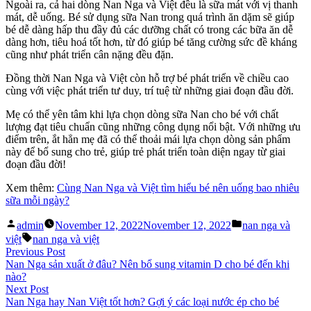
Ngoài ra, cả hai dòng Nan Nga và Việt đều là sữa mát với vị thanh
mát, dễ uống. Bé sử dụng sữa Nan trong quá trình ăn dặm sẽ giúp
bé dễ dàng hấp thu đầy đủ các dưỡng chất có trong các bữa ăn dễ
dàng hơn, tiêu hoá tốt hơn, từ đó giúp bé tăng cường sức đề kháng
cũng như phát triển cân nặng đều đặn.
Đồng thời Nan Nga và Việt còn hỗ trợ bé phát triển về chiều cao
cùng với việc phát triển tư duy, trí tuệ từ những giai đoạn đầu đời.
Mẹ có thể yên tâm khi lựa chọn dòng sữa Nan cho bé với chất
lượng đạt tiêu chuẩn cũng những công dụng nổi bật. Với những ưu
điểm trên, ắt hẳn mẹ đã có thể thoải mái lựa chọn dòng sản phẩm
này để bổ sung cho trẻ, giúp trẻ phát triển toàn diện ngay từ giai
đoạn đầu đời!
Xem thêm:
Cùng Nan Nga và Việt tìm hiểu bé nên uống bao nhiêu
sữa mỗi ngày?
Posted
Posted
admin
November 12, 2022
November 12, 2022
nan nga và
by
in
Tags:
việt
nan nga và việt
Post
Previous
Previous Post
post:
Nan Nga sản xuất ở đâu? Nên bổ sung vitamin D cho bé đến khi
navigation
nào?
Next
Next Post
post:
Nan Nga hay Nan Việt tốt hơn? Gợi ý các loại nước ép cho bé