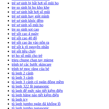
trẻ sơ sinh bị hắt hơi sổ mũi ho
tre so sinh bi ho kho khe
trẻ sơ sinh hắt hơi sổ mũi
trẻ sơ sinh hay giật mình
trẻ sơ sinh khóc đêm
trẻ sơ sinh sổ mũi ho
tre so sinh sot cao
trẻ sốt cao 4 ngày
trẻ sốt cao 40 độ
trẻ sốt cao ăn vào nôn ra
trẻ sốt k rõ nguyên nhân
trẻ sốt tiêu chảy
trị ho sổ mũi cho trẻ
trieu chung chan tay mieng
trình tự các bước skincare
trình tự mọc răng của bé
tủ lạnh 2 cánh
tủ lạnh 3 cánh
tủ lạnh 3 cánh có ngăn đông mềm
tủ lạnh 322 lít panasonic
tủ lạnh để mức nào tiết kiệm điện
tủ lạnh hãng nào tiết kiệm điện
tủ lạnh icy
tủ lạnh jumbo ngăn đá khổng lồ
tủ lạnh jumbo panasonic