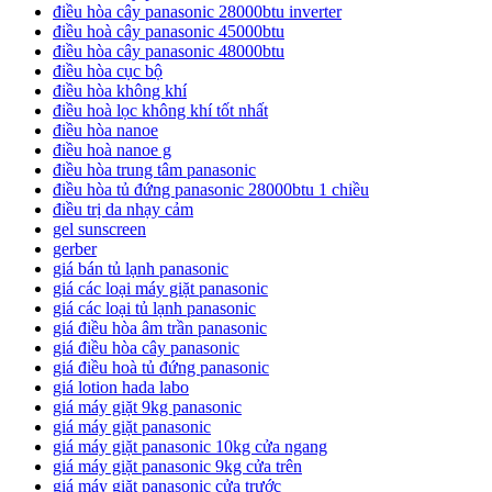
điều hòa cây panasonic 28000btu inverter
điều hoà cây panasonic 45000btu
điều hòa cây panasonic 48000btu
điều hòa cục bộ
điều hòa không khí
điều hoà lọc không khí tốt nhất
điều hòa nanoe
điều hoà nanoe g
điều hòa trung tâm panasonic
điều hòa tủ đứng panasonic 28000btu 1 chiều
điều trị da nhạy cảm
gel sunscreen
gerber
giá bán tủ lạnh panasonic
giá các loại máy giặt panasonic
giá các loại tủ lạnh panasonic
giá điều hòa âm trần panasonic
giá điều hòa cây panasonic
giá điều hoà tủ đứng panasonic
giá lotion hada labo
giá máy giặt 9kg panasonic
giá máy giặt panasonic
giá máy giặt panasonic 10kg cửa ngang
giá máy giặt panasonic 9kg cửa trên
giá máy giặt panasonic cửa trước