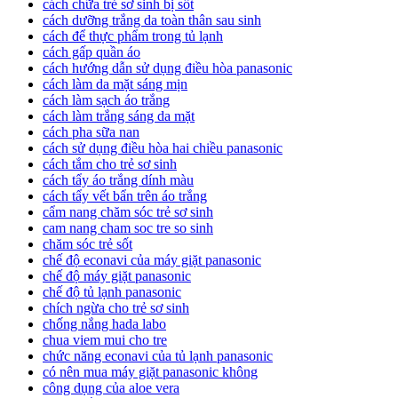
cách chữa trẻ sơ sinh bị sốt
cách dưỡng trắng da toàn thân sau sinh
cách để thực phẩm trong tủ lạnh
cách gấp quần áo
cách hướng dẫn sử dụng điều hòa panasonic
cách làm da mặt sáng mịn
cách làm sạch áo trắng
cách làm trắng sáng da mặt
cách pha sữa nan
cách sử dụng điều hòa hai chiều panasonic
cách tắm cho trẻ sơ sinh
cách tẩy áo trắng dính màu
cách tẩy vết bẩn trên áo trắng
cẩm nang chăm sóc trẻ sơ sinh
cam nang cham soc tre so sinh
chăm sóc trẻ sốt
chế độ econavi của máy giặt panasonic
chế độ máy giặt panasonic
chế độ tủ lạnh panasonic
chích ngừa cho trẻ sơ sinh
chống nắng hada labo
chua viem mui cho tre
chức năng econavi của tủ lạnh panasonic
có nên mua máy giặt panasonic không
công dụng của aloe vera