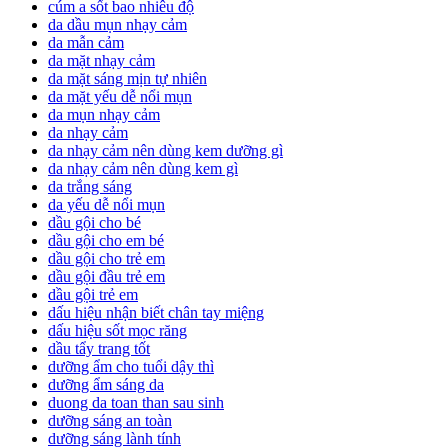
cúm a sốt bao nhiêu độ
da dầu mụn nhạy cảm
da mẫn cảm
da mặt nhạy cảm
da mặt sáng mịn tự nhiên
da mặt yếu dễ nổi mụn
da mụn nhạy cảm
da nhạy cảm
da nhạy cảm nên dùng kem dưỡng gì
da nhạy cảm nên dùng kem gì
da trắng sáng
da yếu dễ nổi mụn
dầu gội cho bé
dầu gội cho em bé
dầu gội cho trẻ em
dầu gội đầu trẻ em
dầu gội trẻ em
dấu hiệu nhận biết chân tay miệng
dấu hiệu sốt mọc răng
dầu tẩy trang tốt
dưỡng ẩm cho tuổi dậy thì
dưỡng ẩm sáng da
duong da toan than sau sinh
dưỡng sáng an toàn
dưỡng sáng lành tính