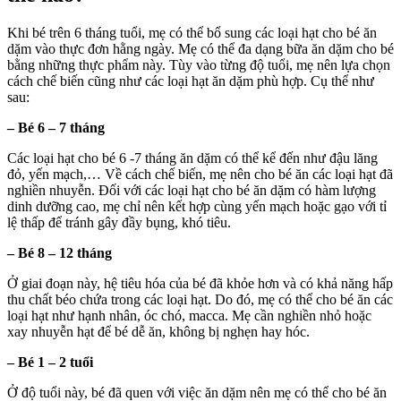
bổ
sung
Khi bé trên 6 tháng tuổi, mẹ có thể bổ sung các loại hạt cho bé ăn
các
dặm vào thực đơn hằng ngày. Mẹ có thể đa dạng bữa ăn dặm cho bé
loại
bằng những thực phẩm này. Tùy vào từng độ tuổi, mẹ nên lựa chọn
hạt
cách chế biến cũng như các loại hạt ăn dặm phù hợp. Cụ thể như
cho
sau:
bé
ăn
– Bé 6 – 7 tháng
dặm
Các loại hạt cho bé 6 -7 tháng ăn dặm có thể kể đến như đậu lăng
đỏ, yến mạch,… Về cách chế biến, mẹ nên cho bé ăn các loại hạt đã
nghiền nhuyễn. Đối với các loại hạt cho bé ăn dặm có hàm lượng
dinh dưỡng cao, mẹ chỉ nên kết hợp cùng yến mạch hoặc gạo với tỉ
lệ thấp để tránh gây đầy bụng, khó tiêu.
– Bé 8 – 12 tháng
Ở giai đoạn này, hệ tiêu hóa của bé đã khỏe hơn và có khả năng hấp
thu chất béo chứa trong các loại hạt. Do đó, mẹ có thể cho bé ăn các
loại hạt như hạnh nhân, óc chó, macca. Mẹ cần nghiền nhỏ hoặc
xay nhuyễn hạt để bé dễ ăn, không bị nghẹn hay hóc.
– Bé 1 – 2 tuổi
Ở độ tuổi này, bé đã quen với việc ăn dặm nên mẹ có thể cho bé ăn