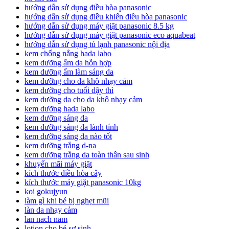
hướng dẫn sử dụng điều hòa panasonic
hướng dẫn sử dụng điều khiển điều hòa panasonic
hướng dẫn sử dụng máy giặt panasonic 8.5 kg
hướng dẫn sử dụng máy giặt panasonic eco aquabeat
hướng dẫn sử dụng tủ lạnh panasonic nội địa
kem chống nắng hada labo
kem dưỡng ẩm da hỗn hợp
kem dưỡng ẩm làm sáng da
kem dưỡng cho da khô nhạy cảm
kem dưỡng cho tuổi dậy thì
kem dưỡng da cho da khô nhạy cảm
kem dưỡng hada labo
kem dưỡng sáng da
kem dưỡng sáng da lành tính
kem dưỡng sáng da nào tốt
kem dưỡng trắng d-na
kem dưỡng trắng da toàn thân sau sinh
khuyến mãi máy giặt
kích thước điều hòa cây
kích thước máy giặt panasonic 10kg
koi gokujyun
làm gì khi bé bị nghẹt mũi
làn da nhạy cảm
lan nach nam
lotion cho bé sơ sinh