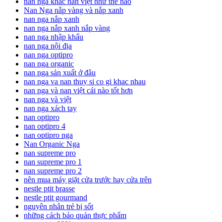
nan nga khác nan việt như thế nào
Nan Nga nắp vàng và nắp xanh
nan nga nắp xanh
nan nga nắp xanh nắp vàng
nan nga nhập khẩu
nan nga nội địa
nan nga optipro
nan nga organic
nan nga sản xuất ở đâu
nan nga va nan thuy si co gi khac nhau
nan nga và nan việt cái nào tốt hơn
nan nga và việt
nan nga xách tay
nan optipro
nan optipro 4
nan optipro nga
Nan Organic Nga
nan supreme pro
nan supreme pro 1
nan supreme pro 2
nên mua máy giặt cửa trước hay cửa trên
nestle ptit brasse
nestle ptit gourmand
nguyên nhân trẻ bị sốt
những cách bảo quản thực phẩm