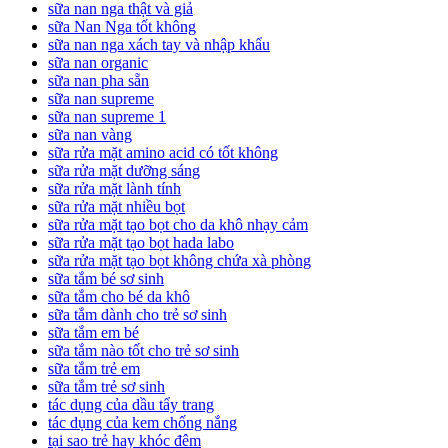
sữa nan nga thật và giả
sữa Nan Nga tốt không
sữa nan nga xách tay và nhập khẩu
sữa nan organic
sữa nan pha sẵn
sữa nan supreme
sữa nan supreme 1
sữa nan vàng
sữa rửa mặt amino acid có tốt không
sữa rửa mặt dưỡng sáng
sữa rửa mặt lành tính
sữa rửa mặt nhiều bọt
sữa rửa mặt tạo bọt cho da khô nhạy cảm
sữa rửa mặt tạo bọt hada labo
sữa rửa mặt tạo bọt không chứa xà phòng
sữa tắm bé sơ sinh
sữa tắm cho bé da khô
sữa tắm dành cho trẻ sơ sinh
sữa tắm em bé
sữa tắm nào tốt cho trẻ sơ sinh
sữa tắm trẻ em
sữa tắm trẻ sơ sinh
tác dụng của dầu tẩy trang
tác dụng của kem chống nắng
tại sao trẻ hay khóc đêm