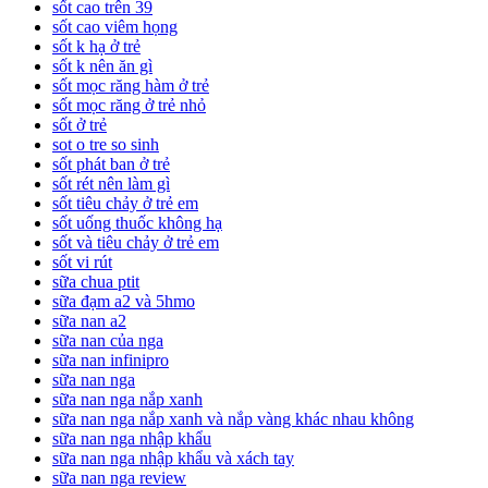
sốt cao trên 39
sốt cao viêm họng
sốt k hạ ở trẻ
sốt k nên ăn gì
sốt mọc răng hàm ở trẻ
sốt mọc răng ở trẻ nhỏ
sốt ở trẻ
sot o tre so sinh
sốt phát ban ở trẻ
sốt rét nên làm gì
sốt tiêu chảy ở trẻ em
sốt uống thuốc không hạ
sốt và tiêu chảy ở trẻ em
sốt vi rút
sữa chua ptit
sữa đạm a2 và 5hmo
sữa nan a2
sữa nan của nga
sữa nan infinipro
sữa nan nga
sữa nan nga nắp xanh
sữa nan nga nắp xanh và nắp vàng khác nhau không
sữa nan nga nhập khẩu
sữa nan nga nhập khẩu và xách tay
sữa nan nga review