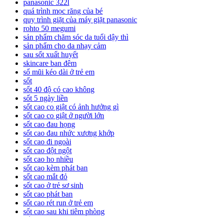
panasonic 322l
quá trình mọc răng của bé
quy trình giặt của máy giặt panasonic
rohto 50 megumi
sản phẩm chăm sóc da tuổi dậy thì
sản phẩm cho da nhạy cảm
sau sốt xuất huyết
skincare ban đêm
sổ mũi kéo dài ở trẻ em
sốt
sốt 40 độ có cao không
sốt 5 ngày liền
sốt cao co giật có ảnh hưởng gì
sốt cao co giật ở người lớn
sốt cao đau họng
sốt cao đau nhức xương khớp
sốt cao đi ngoài
sốt cao đột ngột
sốt cao ho nhiều
sốt cao kèm phát ban
sốt cao mắt đỏ
sốt cao ở trẻ sơ sinh
sốt cao phát ban
sốt cao rét run ở trẻ em
sốt cao sau khi tiêm phòng