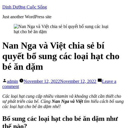
Skip
Dinh Dưỡng Cuộc Sống
to
Just another WordPress site
content
Nan Nga và Việt chia sẻ bí
quyết bổ sung các loại hạt cho
bé ăn dặm
Posted
admin
November 12, 2022
November 12, 2022
Leave a
by
on
comment
Nan
Các loại hạt cung cấp nhiều vitamin và khoáng chất cần thiết cho
Nga
sự phát triển của bé. Cùng
Nan Nga và Việt
tìm hiểu cách bổ sung
và
các loại hạt cho bé ăn dặm nhé!
Việt
chia
sẻ
Bổ sung các loại hạt cho bé ăn dặm như
bí
thế nào?
quyết