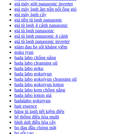
giá máy giặt panasonic inverter
giá máy lạnh âm trần nối ống gió
giá máy lạnh cây
giá tiền tủ lạnh panasonic
giá tủ lạnh 4 cánh panasonic
giá tủ lạnh panasonic
giá tủ lạnh panasonic 4 cánh
giá tủ lạnh panasonic inverter
giảm đau hạ sốt kháng viêm
goku jyun
hada labo chống nắng
hada labo cleansing oil
hada labo goku
hada labo gokujyun
hada labo gokujyun cleansing oil
hada labo gokujyun lotion
hada labo kem chống nắng
hada labo lotion giá
hadalabo gokujyun
hair essence
hãng tủ lạnh tiết kiệm điện
hệ thống điều hòa multi
hình ảnh điều hòa cây
ho đau đầu chóng mặt
ho sốt cao