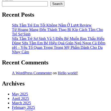
Search
Recent Posts
Sữa Tắm Trẻ Em Tốt Không Nằm Ở Lượt Review
Từ Hoang Mang Đến Thành Thạo Bí Kíp Cách Tắm Cho
Trẻ Sơ Sinh
Sữa Tắm Trẻ Sơ Sinh Và 5 Điều Bé Muốn Bạn Thấu Hiểu
Dùng Sữa Tắm Em Bé Hiệu Quả Giúp Ngủ Ngon Cả Đêm
pH – Yếu Tố Quan Trọng Trong Mỹ Phẩm Dành Cho Da
Nhạy Cảm
Recent Comments
A WordPress Commenter
on
Hello world!
Archives
May 2025
April 2025
March 2025
February 2025