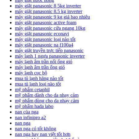
máy giặt nước nóng
máy giặt panasonic 8 5kg inverter
máy giặt panasonic 8.5 kg inverter
máy giặt panasonic 9 kg giá bao nhiêu
máy giặt panasonic active foam
máy giặt panasonic cửa ngang 10kg
máy giặt panasonic econavi
máy giặt panasonic loại nào tốt
máy giặt panasonic na f100a4
máy giặt truyền trực tiếp panasonic
máy lạnh 1 ngựa panasonic inverter
máy lạnh âm trần nối ống gió
máy lạnh âm trần ống gió
máy lạnh cục bộ
mua tủ lạnh hãng nào tốt
mua tủ lạnh loại nào tốt
mỹ phẩm cetaphil
mỹ phẩm dành cho da nhạy cảm
mỹ phẩm dùng cho da nhạy cảm
mỹ phẩm hada labo
nan của nga
nan infinipro a2
nan nga
nan nga có tốt không
nan nga hay nan việt tốt hơn