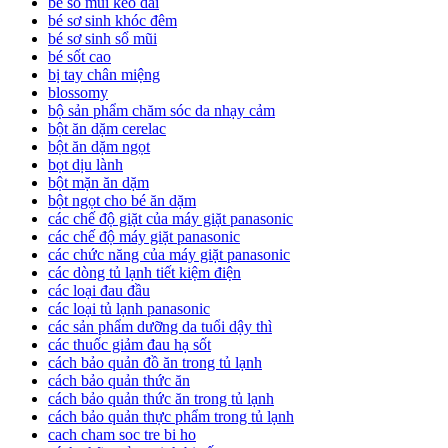
bé sổ mũi kéo dài
bé sơ sinh khóc đêm
bé sơ sinh sổ mũi
bé sốt cao
bị tay chân miệng
blossomy
bộ sản phẩm chăm sóc da nhạy cảm
bột ăn dặm cerelac
bột ăn dặm ngọt
bọt dịu lành
bột mặn ăn dặm
bột ngọt cho bé ăn dặm
các chế độ giặt của máy giặt panasonic
các chế độ máy giặt panasonic
các chức năng của máy giặt panasonic
các dòng tủ lạnh tiết kiệm điện
các loại đau đầu
các loại tủ lạnh panasonic
các sản phẩm dưỡng da tuổi dậy thì
các thuốc giảm đau hạ sốt
cách bảo quản đồ ăn trong tủ lạnh
cách bảo quản thức ăn
cách bảo quản thức ăn trong tủ lạnh
cách bảo quản thực phẩm trong tủ lạnh
cach cham soc tre bi ho