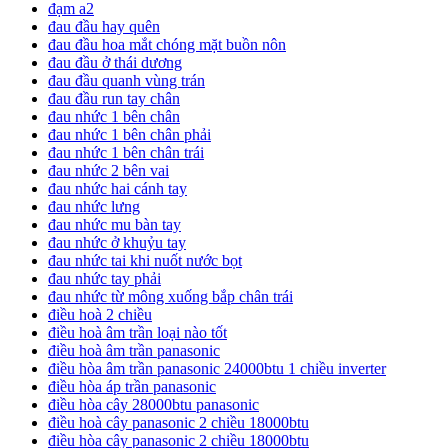
đạm a2
đau đầu hay quên
đau đầu hoa mắt chóng mặt buồn nôn
đau đầu ở thái dương
đau đầu quanh vùng trán
đau đầu run tay chân
đau nhức 1 bên chân
đau nhức 1 bên chân phải
đau nhức 1 bên chân trái
đau nhức 2 bên vai
đau nhức hai cánh tay
đau nhức lưng
đau nhức mu bàn tay
đau nhức ở khuỷu tay
đau nhức tai khi nuốt nước bọt
đau nhức tay phải
đau nhức từ mông xuống bắp chân trái
điều hoà 2 chiều
điều hoà âm trần loại nào tốt
điều hoà âm trần panasonic
điều hòa âm trần panasonic 24000btu 1 chiều inverter
điều hòa áp trần panasonic
điều hòa cây 28000btu panasonic
điều hoà cây panasonic 2 chiều 18000btu
điều hòa cây panasonic 2 chiều 18000btu