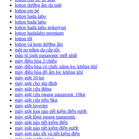
lotion dưỡng ẩm da mặt
lotion em bé
lotion hada labo
lotion hada labo
lotion hada labo gokujyun
lotion hadalabo premium
lotion tốt
lotion và kem dưỡng ẩm
mặt nạ trắng da cấp tốc
mẫu tủ lạnh panasonic mới nhất
máy điều hòa 2 chiều
máy điều hòa có chức năng lọc không khí
máy điều hòa độ ẩm lọc không khí
máy giặt 10 kg
máy giặt cho gia đình
máy giặt cửa đứng
máy giặt cửa ngang panasonic 10kg
máy giặt cửa trên 9kg
máy giặt inverter
máy giặt loại nào tiết kiệm điện nước
máy giặt lồng ngang panasonic
máy giặt nào tiết kiệm điện
máy giặt nào tiết kiệm điện nước
máy giặt nào tốt và tiết kiệm điện