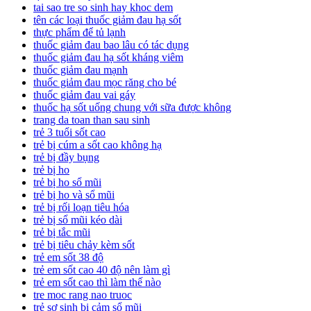
tai sao tre so sinh hay khoc dem
tên các loại thuốc giảm đau hạ sốt
thực phẩm để tủ lạnh
thuốc giảm đau bao lâu có tác dụng
thuốc giảm đau hạ sốt kháng viêm
thuốc giảm đau mạnh
thuốc giảm đau mọc răng cho bé
thuốc giảm đau vai gáy
thuốc hạ sốt uống chung với sữa được không
trang da toan than sau sinh
trẻ 3 tuổi sốt cao
trẻ bị cúm a sốt cao không hạ
trẻ bị đầy bụng
trẻ bị ho
trẻ bị ho sổ mũi
trẻ bị ho và sổ mũi
trẻ bị rối loạn tiêu hóa
trẻ bị sổ mũi kéo dài
trẻ bị tắc mũi
trẻ bị tiêu chảy kèm sốt
trẻ em sốt 38 độ
trẻ em sốt cao 40 độ nên làm gì
trẻ em sốt cao thì làm thế nào
tre moc rang nao truoc
trẻ sơ sinh bị cảm sổ mũi