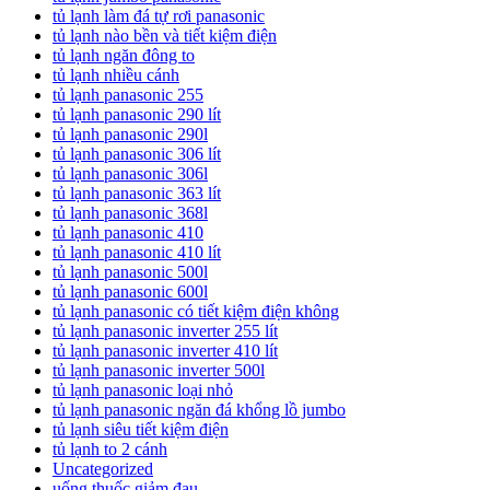
tủ lạnh làm đá tự rơi panasonic
tủ lạnh nào bền và tiết kiệm điện
tủ lạnh ngăn đông to
tủ lạnh nhiều cánh
tủ lạnh panasonic 255
tủ lạnh panasonic 290 lít
tủ lạnh panasonic 290l
tủ lạnh panasonic 306 lít
tủ lạnh panasonic 306l
tủ lạnh panasonic 363 lít
tủ lạnh panasonic 368l
tủ lạnh panasonic 410
tủ lạnh panasonic 410 lít
tủ lạnh panasonic 500l
tủ lạnh panasonic 600l
tủ lạnh panasonic có tiết kiệm điện không
tủ lạnh panasonic inverter 255 lít
tủ lạnh panasonic inverter 410 lít
tủ lạnh panasonic inverter 500l
tủ lạnh panasonic loại nhỏ
tủ lạnh panasonic ngăn đá khổng lồ jumbo
tủ lạnh siêu tiết kiệm điện
tủ lạnh to 2 cánh
Uncategorized
uống thuốc giảm đau