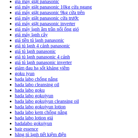
giá máy giặt panasonic
giá máy giặt panasonic 10kg cửa ngang
giá máy giặt panasonic 9kg cửa trên
giá máy giặt panasonic cửa trước
giá máy giặt panasonic inverter
giá máy lạnh âm trần nối ống gió
giá máy lạnh cây
giá tiền tủ lạnh panasonic
giá tủ lạnh 4 cánh panasonic
giá tủ lạnh panasonic
giá tủ lạnh panasonic 4 cánh
giá tủ lạnh panasonic inverter
giảm đau hạ sốt kháng viêm
goku jyun
hada labo chống nắng
hada labo cleansing oil
hada labo goku
hada labo gokujyun
hada labo gokujyun cleansing oil
hada labo gokujyun lotion
hada labo kem chống nắng
hada labo lotion giá
hadalabo gokujyun
hair essence
hãng tủ lạnh tiết kiệm điện