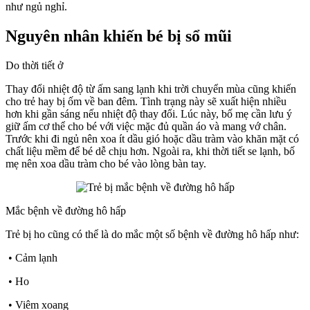
như ngủ nghỉ.
Nguyên nhân khiến bé bị sổ mũi
Do thời tiết ở
Thay đổi nhiệt độ từ ấm sang lạnh khi trời chuyển mùa cũng khiến
cho trẻ hay bị ốm về ban đêm. Tình trạng này sẽ xuất hiện nhiều
hơn khi gần sáng nếu nhiệt độ thay đổi. Lúc này, bố mẹ cần lưu ý
giữ ấm cơ thể cho bé với việc mặc đủ quần áo và mang vớ chân.
Trước khi đi ngủ nên xoa ít dầu gió hoặc dầu tràm vào khăn mặt có
chất liệu mềm để bé dễ chịu hơn. Ngoài ra, khi thời tiết se lạnh, bố
mẹ nên xoa dầu tràm cho bé vào lòng bàn tay.
Mắc bệnh về đường hô hấp
Trẻ bị ho cũng có thể là do mắc một số bệnh về đường hô hấp như:
• Cảm lạnh
• Ho
• Viêm xoang