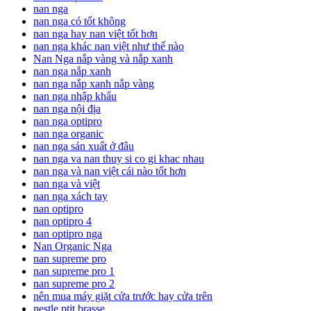
nan nga
nan nga có tốt không
nan nga hay nan việt tốt hơn
nan nga khác nan việt như thế nào
Nan Nga nắp vàng và nắp xanh
nan nga nắp xanh
nan nga nắp xanh nắp vàng
nan nga nhập khẩu
nan nga nội địa
nan nga optipro
nan nga organic
nan nga sản xuất ở đâu
nan nga va nan thuy si co gi khac nhau
nan nga và nan việt cái nào tốt hơn
nan nga và việt
nan nga xách tay
nan optipro
nan optipro 4
nan optipro nga
Nan Organic Nga
nan supreme pro
nan supreme pro 1
nan supreme pro 2
nên mua máy giặt cửa trước hay cửa trên
nestle ptit brasse