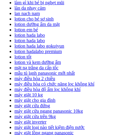
làm gì khi bé bị nghẹt mũi
làn da nhạy cảm
lan nach nam
lotion cho bé sơ sinh
lotion dưỡng ẩm da mặt
lotion em bé
lotion hada labo
lotion hada labo
lotion hada labo gokujyun
lotion hadalabo premium
lotion tốt
lotion và kem dưỡng ẩm
mặt nạ trắng da cấp tốc
mẫu tủ lạnh panasonic mới nhất
máy điều hòa 2 chiều
máy điều hòa có chức năng lọc không khí
máy điều hòa độ ẩm lọc không khí
máy giặt 10 kg
máy giặt cho gia đình
máy giặt cửa đứng
máy giặt cửa ngang panasonic 10kg
máy giặt cửa trên 9kg
máy giặt inverter
máy giặt loại nào tiết kiệm điện nước
máy giặt lồng ngang panasonic