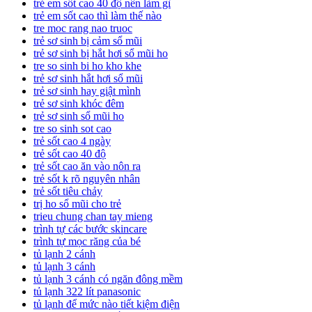
trẻ em sốt cao 40 độ nên làm gì
trẻ em sốt cao thì làm thế nào
tre moc rang nao truoc
trẻ sơ sinh bị cảm sổ mũi
trẻ sơ sinh bị hắt hơi sổ mũi ho
tre so sinh bi ho kho khe
trẻ sơ sinh hắt hơi sổ mũi
trẻ sơ sinh hay giật mình
trẻ sơ sinh khóc đêm
trẻ sơ sinh sổ mũi ho
tre so sinh sot cao
trẻ sốt cao 4 ngày
trẻ sốt cao 40 độ
trẻ sốt cao ăn vào nôn ra
trẻ sốt k rõ nguyên nhân
trẻ sốt tiêu chảy
trị ho sổ mũi cho trẻ
trieu chung chan tay mieng
trình tự các bước skincare
trình tự mọc răng của bé
tủ lạnh 2 cánh
tủ lạnh 3 cánh
tủ lạnh 3 cánh có ngăn đông mềm
tủ lạnh 322 lít panasonic
tủ lạnh để mức nào tiết kiệm điện