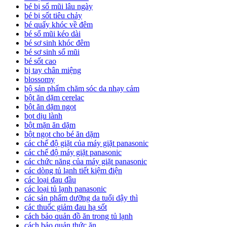
bé bị sổ mũi lâu ngày
bé bị sốt tiêu chảy
bé quấy khóc về đêm
bé sổ mũi kéo dài
bé sơ sinh khóc đêm
bé sơ sinh sổ mũi
bé sốt cao
bị tay chân miệng
blossomy
bộ sản phẩm chăm sóc da nhạy cảm
bột ăn dặm cerelac
bột ăn dặm ngọt
bọt dịu lành
bột mặn ăn dặm
bột ngọt cho bé ăn dặm
các chế độ giặt của máy giặt panasonic
các chế độ máy giặt panasonic
các chức năng của máy giặt panasonic
các dòng tủ lạnh tiết kiệm điện
các loại đau đầu
các loại tủ lạnh panasonic
các sản phẩm dưỡng da tuổi dậy thì
các thuốc giảm đau hạ sốt
cách bảo quản đồ ăn trong tủ lạnh
cách bảo quản thức ăn