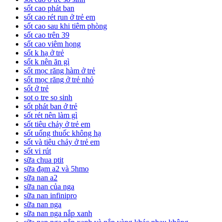
sốt cao phát ban
sốt cao rét run ở trẻ em
sốt cao sau khi tiêm phòng
sốt cao trên 39
sốt cao viêm họng
sốt k hạ ở trẻ
sốt k nên ăn gì
sốt mọc răng hàm ở trẻ
sốt mọc răng ở trẻ nhỏ
sốt ở trẻ
sot o tre so sinh
sốt phát ban ở trẻ
sốt rét nên làm gì
sốt tiêu chảy ở trẻ em
sốt uống thuốc không hạ
sốt và tiêu chảy ở trẻ em
sốt vi rút
sữa chua ptit
sữa đạm a2 và 5hmo
sữa nan a2
sữa nan của nga
sữa nan infinipro
sữa nan nga
sữa nan nga nắp xanh