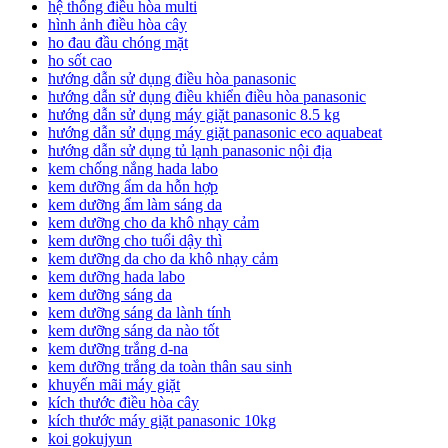
hệ thống điều hòa multi
hình ảnh điều hòa cây
ho đau đầu chóng mặt
ho sốt cao
hướng dẫn sử dụng điều hòa panasonic
hướng dẫn sử dụng điều khiển điều hòa panasonic
hướng dẫn sử dụng máy giặt panasonic 8.5 kg
hướng dẫn sử dụng máy giặt panasonic eco aquabeat
hướng dẫn sử dụng tủ lạnh panasonic nội địa
kem chống nắng hada labo
kem dưỡng ẩm da hỗn hợp
kem dưỡng ẩm làm sáng da
kem dưỡng cho da khô nhạy cảm
kem dưỡng cho tuổi dậy thì
kem dưỡng da cho da khô nhạy cảm
kem dưỡng hada labo
kem dưỡng sáng da
kem dưỡng sáng da lành tính
kem dưỡng sáng da nào tốt
kem dưỡng trắng d-na
kem dưỡng trắng da toàn thân sau sinh
khuyến mãi máy giặt
kích thước điều hòa cây
kích thước máy giặt panasonic 10kg
koi gokujyun