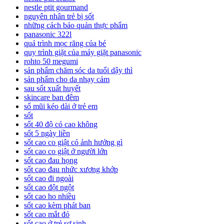
nestle ptit gourmand
nguyên nhân trẻ bị sốt
những cách bảo quản thực phẩm
panasonic 322l
quá trình mọc răng của bé
quy trình giặt của máy giặt panasonic
rohto 50 megumi
sản phẩm chăm sóc da tuổi dậy thì
sản phẩm cho da nhạy cảm
sau sốt xuất huyết
skincare ban đêm
sổ mũi kéo dài ở trẻ em
sốt
sốt 40 độ có cao không
sốt 5 ngày liền
sốt cao co giật có ảnh hưởng gì
sốt cao co giật ở người lớn
sốt cao đau họng
sốt cao đau nhức xương khớp
sốt cao đi ngoài
sốt cao đột ngột
sốt cao ho nhiều
sốt cao kèm phát ban
sốt cao mắt đỏ
sốt cao ở trẻ sơ sinh