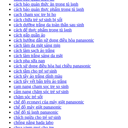
cách bảo quản thức ăn trong tủ lạnh
cách bảo quản thực phẩm trong tủ lạnh
cach cham soc tre bi ho
cách chữa trẻ sơ sinh bị sốt
cách dưỡng trắng da toàn thân sau sinh
cách để thực phẩm trong tủ lạnh
cách gấp quần áo
cách hướng dẫn sử dụng điều hòa panasonic
cách làm da mặt sáng mịn
cách làm sạch áo trắng
cách làm trắng sáng da mặt
cách pha sữa nan
cách sử dụng điều hòa hai chiều panasonic
cách tắm cho trẻ sơ sinh
cách tẩy áo trắng dính màu
cách tẩy vết bẩn trên áo trắng
cam nang cham soc tre so sinh
cẩm nang chăm sóc trẻ sơ sinh
chăm sóc trẻ sốt
chế độ econavi của máy giặt panasonic
chế độ máy giặt panasonic
chế độ tủ lạnh panasonic
chích ngừa cho trẻ sơ sinh
chống nắng hada labo
chua viem mui cho tre