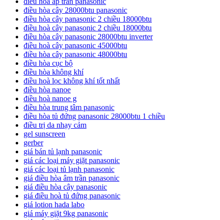
điều hòa áp trần panasonic
điều hòa cây 28000btu panasonic
điều hòa cây panasonic 2 chiều 18000btu
điều hoà cây panasonic 2 chiều 18000btu
điều hòa cây panasonic 28000btu inverter
điều hoà cây panasonic 45000btu
điều hòa cây panasonic 48000btu
điều hòa cục bộ
điều hòa không khí
điều hoà lọc không khí tốt nhất
điều hòa nanoe
điều hoà nanoe g
điều hòa trung tâm panasonic
điều hòa tủ đứng panasonic 28000btu 1 chiều
điều trị da nhạy cảm
gel sunscreen
gerber
giá bán tủ lạnh panasonic
giá các loại máy giặt panasonic
giá các loại tủ lạnh panasonic
giá điều hòa âm trần panasonic
giá điều hòa cây panasonic
giá điều hoà tủ đứng panasonic
giá lotion hada labo
giá máy giặt 9kg panasonic