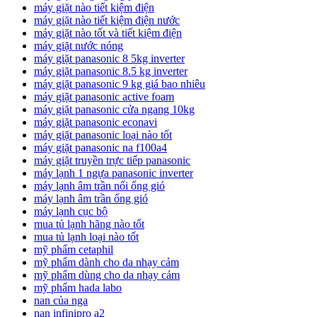
máy giặt nào tiết kiệm điện
máy giặt nào tiết kiệm điện nước
máy giặt nào tốt và tiết kiệm điện
máy giặt nước nóng
máy giặt panasonic 8 5kg inverter
máy giặt panasonic 8.5 kg inverter
máy giặt panasonic 9 kg giá bao nhiêu
máy giặt panasonic active foam
máy giặt panasonic cửa ngang 10kg
máy giặt panasonic econavi
máy giặt panasonic loại nào tốt
máy giặt panasonic na f100a4
máy giặt truyền trực tiếp panasonic
máy lạnh 1 ngựa panasonic inverter
máy lạnh âm trần nối ống gió
máy lạnh âm trần ống gió
máy lạnh cục bộ
mua tủ lạnh hãng nào tốt
mua tủ lạnh loại nào tốt
mỹ phẩm cetaphil
mỹ phẩm dành cho da nhạy cảm
mỹ phẩm dùng cho da nhạy cảm
mỹ phẩm hada labo
nan của nga
nan infinipro a2