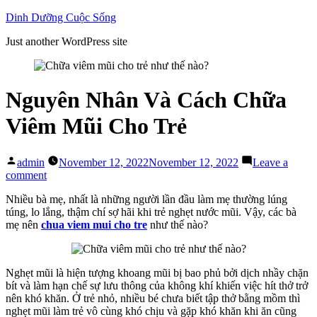
Skip
Dinh Dưỡng Cuộc Sống
to
Just another WordPress site
content
Nguyên Nhân Và Cách Chữa
Viêm Mũi Cho Trẻ
Posted
admin
November 12, 2022
November 12, 2022
Leave a
by
on
comment
Nguyên
Nhiều bà mẹ, nhất là những người lần đầu làm mẹ thường lúng
Nhân
túng, lo lắng, thậm chí sợ hãi khi trẻ nghẹt nước mũi. Vậy, các bà
Và
mẹ nên
chua viem mui cho tre
như thế nào?
Cách
Chữa
Viêm
Mũi
Nghẹt mũi là hiện tượng khoang mũi bị bao phủ bởi dịch nhầy chặn
Cho
bít và làm hạn chế sự lưu thông của không khí khiến việc hít thở trở
Trẻ
nên khó khăn. Ở trẻ nhỏ, nhiều bé chưa biết tập thở bằng mồm thì
nghẹt mũi làm trẻ vô cùng khó chịu và gặp khó khăn khi ăn cũng