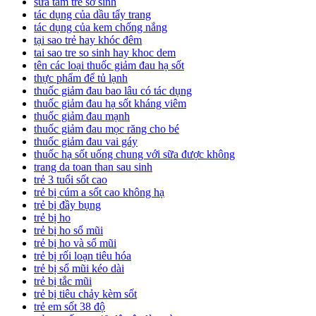
sữa tắm trẻ sơ sinh
tác dụng của dầu tẩy trang
tác dụng của kem chống nắng
tại sao trẻ hay khóc đêm
tai sao tre so sinh hay khoc dem
tên các loại thuốc giảm đau hạ sốt
thực phẩm để tủ lạnh
thuốc giảm đau bao lâu có tác dụng
thuốc giảm đau hạ sốt kháng viêm
thuốc giảm đau mạnh
thuốc giảm đau mọc răng cho bé
thuốc giảm đau vai gáy
thuốc hạ sốt uống chung với sữa được không
trang da toan than sau sinh
trẻ 3 tuổi sốt cao
trẻ bị cúm a sốt cao không hạ
trẻ bị đầy bụng
trẻ bị ho
trẻ bị ho sổ mũi
trẻ bị ho và sổ mũi
trẻ bị rối loạn tiêu hóa
trẻ bị sổ mũi kéo dài
trẻ bị tắc mũi
trẻ bị tiêu chảy kèm sốt
trẻ em sốt 38 độ