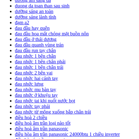
dưỡng ẩm sáng da
duong da toan than sau sinh
dưỡng sáng an toàn
dưỡng sáng lành tính
đạm a2
đau đầu hay quên
đau đầu hoa mắt chóng mặt buồn nôn
đau đầu ở thái dương
đau đầu quanh vùng trán
đau đầu run tay chân
đau nhức 1 bên chân
đau nhức 1 bên chân phải
đau nhức 1 bên chân trái
đau nhức 2 bên vai
đau nhức hai cánh tay
đau nhức lưng
đau nhức mu bàn tay
đau nhức ở khuỷu tay
đau nhức tai khi nuốt nước bọt
đau nhức tay phải
đau nhức từ mông xuống bắp chân trái
điều hoà 2 chiều
điều hoà âm trần loại nào tốt
điều hoà âm trần panasonic
điều hòa âm trần panasonic 24000btu 1 chiều inverter