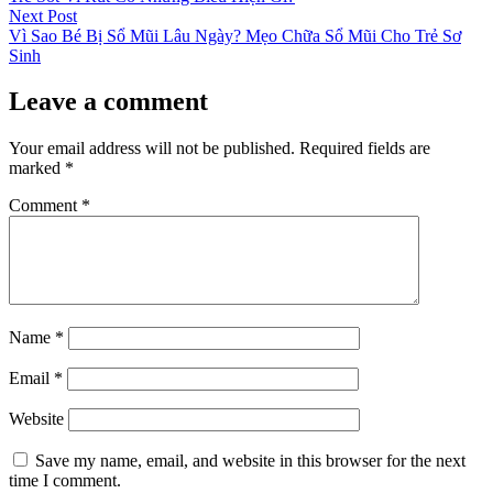
navigation
Next
Next Post
post:
Vì Sao Bé Bị Sổ Mũi Lâu Ngày? Mẹo Chữa Sổ Mũi Cho Trẻ Sơ
Sinh
Leave a comment
Your email address will not be published.
Required fields are
marked
*
Comment
*
Name
*
Email
*
Website
Save my name, email, and website in this browser for the next
time I comment.