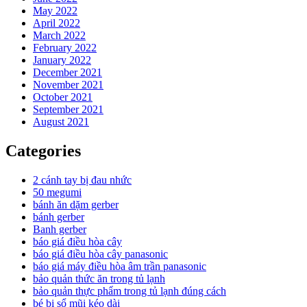
May 2022
April 2022
March 2022
February 2022
January 2022
December 2021
November 2021
October 2021
September 2021
August 2021
Categories
2 cánh tay bị đau nhức
50 megumi
bánh ăn dặm gerber
bánh gerber
Banh gerber
báo giá điều hòa cây
báo giá điều hòa cây panasonic
báo giá máy điều hòa âm trần panasonic
bảo quản thức ăn trong tủ lạnh
bảo quản thực phẩm trong tủ lạnh đúng cách
bé bị sổ mũi kéo dài