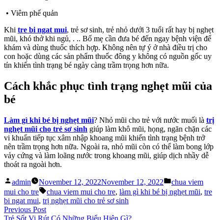
• Viêm phế quản
Khi
tre bi ngat mui
, trẻ sơ sinh, trẻ nhỏ dưới 3 tuổi rất hay bị nghẹt
mũi, khó thở khi ngủ, . .. Bố mẹ cần đưa bé đến ngay bệnh viện để
khám và dùng thuốc thích hợp. Không nên tự ý ở nhà điều trị cho
con hoặc dùng các sản phẩm thuốc đông y không có nguồn gốc uy
tín khiến tình trạng bé ngày càng trầm trọng hơn nữa.
Cách khắc phục tình trạng nghẹt mũi của
bé
Làm gì khi bé bị nghẹt mũi
? Nhỏ mũi cho trẻ với nước muối là
trị
nghẹt mũi cho trẻ sơ sinh
giúp làm khô mũi, họng, ngăn chặn các
vi khuẩn tiếp tục xâm nhập khoang mũi khiến tình trạng bệnh trở
nên trầm trọng hơn nữa. Ngoài ra, nhỏ mũi còn có thể làm bong lớp
vảy cứng và làm loãng nước trong khoang mũi, giúp dịch nhầy dễ
thoát ra ngoài hơn.
Posted
Posted
admin
November 12, 2022
November 12, 2022
chua viem
by
in
Tags:
mui cho tre
chua viem mui cho tre
,
làm gì khi bé bị nghẹt mũi
,
tre
bi ngat mui
,
trị nghẹt mũi cho trẻ sơ sinh
Post
Previous
Previous Post
post:
Trẻ Sốt Vi Rút Có Những Biểu Hiện Gì?