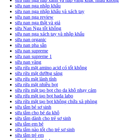
sữa nan nga nắp xanh và nắp vàng khác nhau không
sữa nan nga nhập khẩu
sữa nan nga nhập khẩu và xách tay
sữa nan nga review
sữa nan nga thật và giả
sữa Nan Nga tốt không
sữa nan nga xách tay và nhập khẩu
sữa nan organic
sữa nan pha sẵn
sữa nan supreme
sữa nan supreme 1
sữa nan vàng
sữa rửa mặt amino acid có tốt không
sữa rửa mặt dưỡng sáng
sữa rửa mặt lành tính
sữa rửa mặt nhiều bọt
sữa rửa mặt tạo bọt cho da khô nhạy cảm
sữa rửa mặt tạo bọt hada labo
sữa rửa mặt tạo bọt không chứa xà phòng
sữa tắm bé sơ sinh
sữa tắm cho bé da khô
sữa tắm dành cho trẻ sơ sinh
sữa tắm em bé
sữa tắm nào tốt cho trẻ sơ sinh
sữa tắm trẻ em