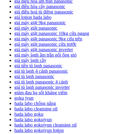
giá điều hòa âm trần panasonic
giá điều hòa cây panasonic
giá điều hoà tủ đứng panasonic
giá lotion hada labo
giá máy giặt 9kg panasonic
giá máy giặt panasonic
giá máy giặt panasonic 10kg cửa ngang
giá máy giặt panasonic 9kg cửa trên
giá máy giặt panasonic cửa trước
giá máy giặt panasonic inverter
giá máy lạnh âm trần nối ống gió
giá máy lạnh cây
giá tiền tủ lạnh panasonic
giá tủ lạnh 4 cánh panasonic
giá tủ lạnh panasonic
giá tủ lạnh panasonic 4 cánh
giá tủ lạnh panasonic inverter
giảm đau hạ sốt kháng viêm
goku jyun
hada labo chống nắng
hada labo cleansing oil
hada labo goku
hada labo gokujyun
hada labo gokujyun cleansing oil
hada labo gokujyun lotion