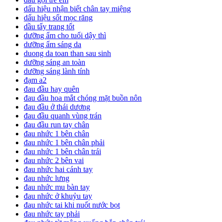
dấu hiệu nhận biết chân tay miệng
dấu hiệu sốt mọc răng
dầu tẩy trang tốt
dưỡng ẩm cho tuổi dậy thì
dưỡng ẩm sáng da
duong da toan than sau sinh
dưỡng sáng an toàn
dưỡng sáng lành tính
đạm a2
đau đầu hay quên
đau đầu hoa mắt chóng mặt buồn nôn
đau đầu ở thái dương
đau đầu quanh vùng trán
đau đầu run tay chân
đau nhức 1 bên chân
đau nhức 1 bên chân phải
đau nhức 1 bên chân trái
đau nhức 2 bên vai
đau nhức hai cánh tay
đau nhức lưng
đau nhức mu bàn tay
đau nhức ở khuỷu tay
đau nhức tai khi nuốt nước bọt
đau nhức tay phải