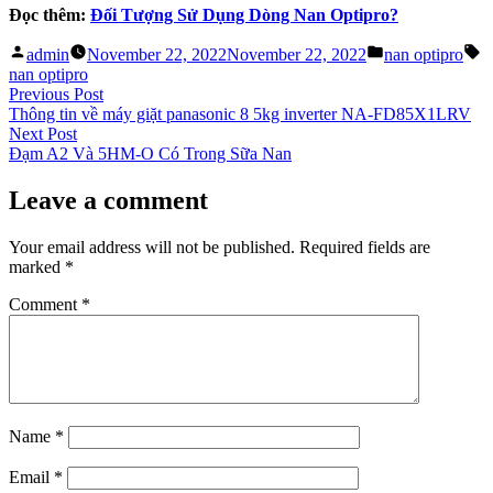
Đọc thêm:
Đối Tượng Sử Dụng Dòng Nan Optipro?
Posted
Posted
T
admin
November 22, 2022
November 22, 2022
nan optipro
by
in
nan optipro
Post
Previous
Previous Post
post:
Thông tin về máy giặt panasonic 8 5kg inverter NA-FD85X1LRV
navigation
Next
Next Post
post:
Đạm A2 Và 5HM-O Có Trong Sữa Nan
Leave a comment
Your email address will not be published.
Required fields are
marked
*
Comment
*
Name
*
Email
*