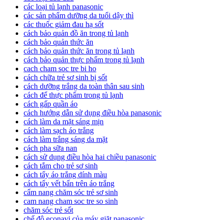
các loại tủ lạnh panasonic
các sản phẩm dưỡng da tuổi dậy thì
các thuốc giảm đau hạ sốt
cách bảo quản đồ ăn trong tủ lạnh
cách bảo quản thức ăn
cách bảo quản thức ăn trong tủ lạnh
cách bảo quản thực phẩm trong tủ lạnh
cach cham soc tre bi ho
cách chữa trẻ sơ sinh bị sốt
cách dưỡng trắng da toàn thân sau sinh
cách để thực phẩm trong tủ lạnh
cách gấp quần áo
cách hướng dẫn sử dụng điều hòa panasonic
cách làm da mặt sáng mịn
cách làm sạch áo trắng
cách làm trắng sáng da mặt
cách pha sữa nan
cách sử dụng điều hòa hai chiều panasonic
cách tắm cho trẻ sơ sinh
cách tẩy áo trắng dính màu
cách tẩy vết bẩn trên áo trắng
cẩm nang chăm sóc trẻ sơ sinh
cam nang cham soc tre so sinh
chăm sóc trẻ sốt
chế độ econavi của máy giặt panasonic