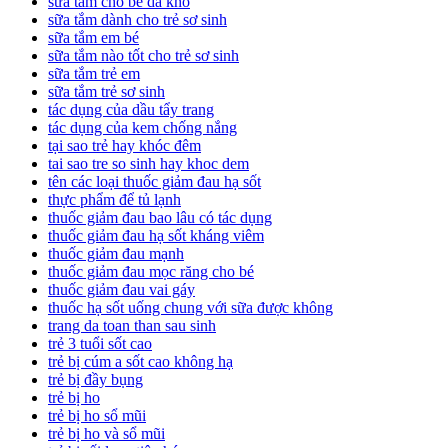
sữa tắm cho bé da khô
sữa tắm dành cho trẻ sơ sinh
sữa tắm em bé
sữa tắm nào tốt cho trẻ sơ sinh
sữa tắm trẻ em
sữa tắm trẻ sơ sinh
tác dụng của dầu tẩy trang
tác dụng của kem chống nắng
tại sao trẻ hay khóc đêm
tai sao tre so sinh hay khoc dem
tên các loại thuốc giảm đau hạ sốt
thực phẩm để tủ lạnh
thuốc giảm đau bao lâu có tác dụng
thuốc giảm đau hạ sốt kháng viêm
thuốc giảm đau mạnh
thuốc giảm đau mọc răng cho bé
thuốc giảm đau vai gáy
thuốc hạ sốt uống chung với sữa được không
trang da toan than sau sinh
trẻ 3 tuổi sốt cao
trẻ bị cúm a sốt cao không hạ
trẻ bị đầy bụng
trẻ bị ho
trẻ bị ho sổ mũi
trẻ bị ho và sổ mũi