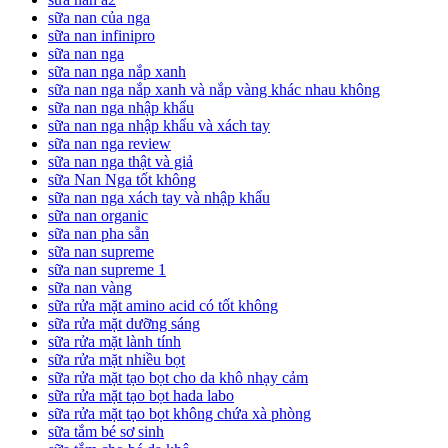
sữa nan của nga
sữa nan infinipro
sữa nan nga
sữa nan nga nắp xanh
sữa nan nga nắp xanh và nắp vàng khác nhau không
sữa nan nga nhập khẩu
sữa nan nga nhập khẩu và xách tay
sữa nan nga review
sữa nan nga thật và giả
sữa Nan Nga tốt không
sữa nan nga xách tay và nhập khẩu
sữa nan organic
sữa nan pha sẵn
sữa nan supreme
sữa nan supreme 1
sữa nan vàng
sữa rửa mặt amino acid có tốt không
sữa rửa mặt dưỡng sáng
sữa rửa mặt lành tính
sữa rửa mặt nhiều bọt
sữa rửa mặt tạo bọt cho da khô nhạy cảm
sữa rửa mặt tạo bọt hada labo
sữa rửa mặt tạo bọt không chứa xà phòng
sữa tắm bé sơ sinh