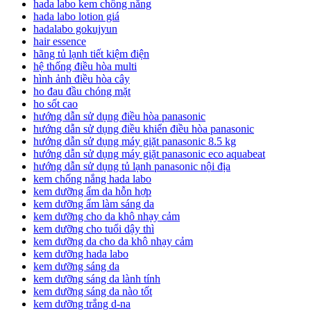
hada labo kem chống nắng
hada labo lotion giá
hadalabo gokujyun
hair essence
hãng tủ lạnh tiết kiệm điện
hệ thống điều hòa multi
hình ảnh điều hòa cây
ho đau đầu chóng mặt
ho sốt cao
hướng dẫn sử dụng điều hòa panasonic
hướng dẫn sử dụng điều khiển điều hòa panasonic
hướng dẫn sử dụng máy giặt panasonic 8.5 kg
hướng dẫn sử dụng máy giặt panasonic eco aquabeat
hướng dẫn sử dụng tủ lạnh panasonic nội địa
kem chống nắng hada labo
kem dưỡng ẩm da hỗn hợp
kem dưỡng ẩm làm sáng da
kem dưỡng cho da khô nhạy cảm
kem dưỡng cho tuổi dậy thì
kem dưỡng da cho da khô nhạy cảm
kem dưỡng hada labo
kem dưỡng sáng da
kem dưỡng sáng da lành tính
kem dưỡng sáng da nào tốt
kem dưỡng trắng d-na