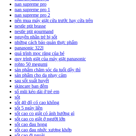
nan supreme pro
nan supreme pro 1
nan supreme pro 2
nên mua máy giặt cửa trước hay cửa trên
nestle ptit brasse
nestle ptit gourmand
nguyên nhân trẻ bị sốt
những cách bảo quản thực phẩm
panasonic 322l
quá trình mọc răng của bé
quy trình giặt của máy giặt panasonic
rohto 50 megumi
sản phẩm chăm sóc da tuổi dậy thì
sản phẩm cho da nhạy cảm
sau sốt xuất huyết
skincare ban đêm
sổ mũi kéo dài ở trẻ em
sốt
sốt 40 độ có cao không
sốt 5 ngày liền
sốt cao co giật có ảnh hưởng gì
sốt cao co giật ở người lớn
sốt cao đau họng
sốt cao đau nhức xương khớp
sốt cao đi ngoài