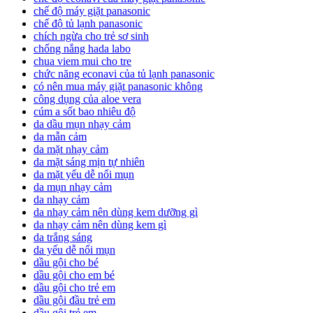
chế độ máy giặt panasonic
chế độ tủ lạnh panasonic
chích ngừa cho trẻ sơ sinh
chống nắng hada labo
chua viem mui cho tre
chức năng econavi của tủ lạnh panasonic
có nên mua máy giặt panasonic không
công dụng của aloe vera
cúm a sốt bao nhiêu độ
da dầu mụn nhạy cảm
da mẫn cảm
da mặt nhạy cảm
da mặt sáng mịn tự nhiên
da mặt yếu dễ nổi mụn
da mụn nhạy cảm
da nhạy cảm
da nhạy cảm nên dùng kem dưỡng gì
da nhạy cảm nên dùng kem gì
da trắng sáng
da yếu dễ nổi mụn
dầu gội cho bé
dầu gội cho em bé
dầu gội cho trẻ em
dầu gội đầu trẻ em
dầu gội trẻ em