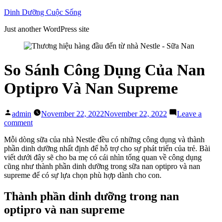
Skip
Dinh Dưỡng Cuộc Sống
to
Just another WordPress site
content
So Sánh Công Dụng Của Nan
Optipro Và Nan Supreme
Posted
admin
November 22, 2022
November 22, 2022
Leave a
by
on
comment
So
Mỗi dòng sữa của nhà Nestle đều có những công dụng và thành
Sánh
phần dinh dưỡng nhất định để hỗ trợ cho sự phát triển của trẻ. Bài
Công
viết dưới đây sẽ cho ba mẹ có cái nhìn tổng quan về công dụng
Dụng
cũng như thành phần dinh dưỡng trong sữa nan optipro và nan
Của
supreme để có sự lựa chọn phù hợp dành cho con.
Nan
Optipro
Và
Thành phần dinh dưỡng trong nan
Nan
optipro và nan supreme
Supreme