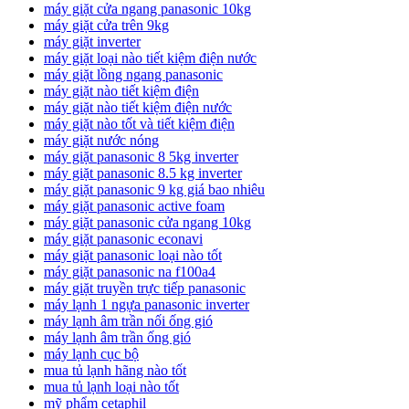
máy giặt cửa ngang panasonic 10kg
máy giặt cửa trên 9kg
máy giặt inverter
máy giặt loại nào tiết kiệm điện nước
máy giặt lồng ngang panasonic
máy giặt nào tiết kiệm điện
máy giặt nào tiết kiệm điện nước
máy giặt nào tốt và tiết kiệm điện
máy giặt nước nóng
máy giặt panasonic 8 5kg inverter
máy giặt panasonic 8.5 kg inverter
máy giặt panasonic 9 kg giá bao nhiêu
máy giặt panasonic active foam
máy giặt panasonic cửa ngang 10kg
máy giặt panasonic econavi
máy giặt panasonic loại nào tốt
máy giặt panasonic na f100a4
máy giặt truyền trực tiếp panasonic
máy lạnh 1 ngựa panasonic inverter
máy lạnh âm trần nối ống gió
máy lạnh âm trần ống gió
máy lạnh cục bộ
mua tủ lạnh hãng nào tốt
mua tủ lạnh loại nào tốt
mỹ phẩm cetaphil