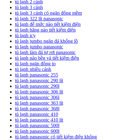
tủ lạnh 2 cánh
tủ lạnh 3 cánh
tủ lạnh 3 cánh có ngăn đông mềm
tủ lạnh 322 lít panasonic
tủ lạnh để mức nào tiết kiệm điện
tủ lạnh hãng nào tiết kiệm điện
tủ lạnh icy
tủ lạnh jumbo ngăn đá khổng lồ
tủ lạnh jumbo panasonic
tủ lạnh làm đá tự rơi panasonic
tủ lạnh nào bền và tiết kiệm điện
tủ lạnh ngăn đông to
tủ lạnh nhiều cánh
tủ lạnh panasonic 255
tủ lạnh panasonic 290 lít
tủ lạnh panasonic 290l
tủ lạnh panasonic 306 lít
tủ lạnh panasonic 306l
tủ lạnh panasonic 363 lít
tủ lạnh panasonic 368l
tủ lạnh panasonic 410
tủ lạnh panasonic 410 lít
tủ lạnh panasonic 500l
tủ lạnh panasonic 600l
tủ lạnh panasonic có tiết kiệm điện không