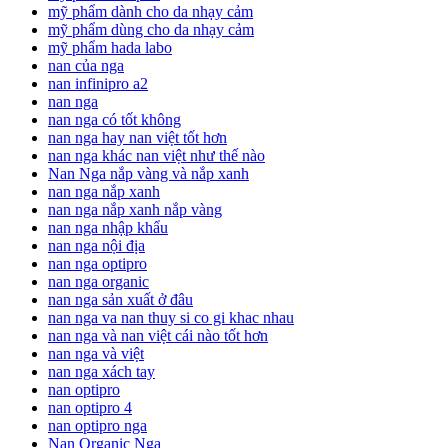
mỹ phẩm dành cho da nhạy cảm
mỹ phẩm dùng cho da nhạy cảm
mỹ phẩm hada labo
nan của nga
nan infinipro a2
nan nga
nan nga có tốt không
nan nga hay nan việt tốt hơn
nan nga khác nan việt như thế nào
Nan Nga nắp vàng và nắp xanh
nan nga nắp xanh
nan nga nắp xanh nắp vàng
nan nga nhập khẩu
nan nga nội địa
nan nga optipro
nan nga organic
nan nga sản xuất ở đâu
nan nga va nan thuy si co gi khac nhau
nan nga và nan việt cái nào tốt hơn
nan nga và việt
nan nga xách tay
nan optipro
nan optipro 4
nan optipro nga
Nan Organic Nga