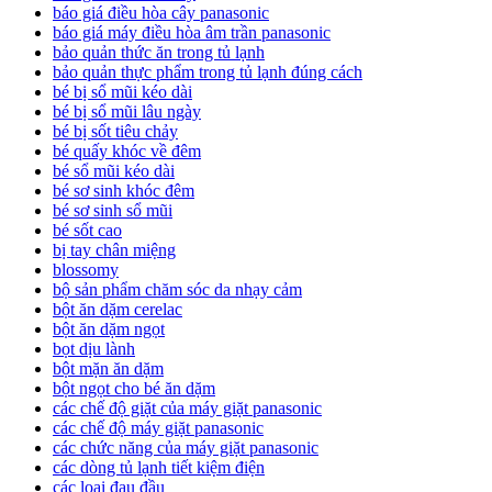
báo giá điều hòa cây panasonic
báo giá máy điều hòa âm trần panasonic
bảo quản thức ăn trong tủ lạnh
bảo quản thực phẩm trong tủ lạnh đúng cách
bé bị sổ mũi kéo dài
bé bị sổ mũi lâu ngày
bé bị sốt tiêu chảy
bé quấy khóc về đêm
bé sổ mũi kéo dài
bé sơ sinh khóc đêm
bé sơ sinh sổ mũi
bé sốt cao
bị tay chân miệng
blossomy
bộ sản phẩm chăm sóc da nhạy cảm
bột ăn dặm cerelac
bột ăn dặm ngọt
bọt dịu lành
bột mặn ăn dặm
bột ngọt cho bé ăn dặm
các chế độ giặt của máy giặt panasonic
các chế độ máy giặt panasonic
các chức năng của máy giặt panasonic
các dòng tủ lạnh tiết kiệm điện
các loại đau đầu