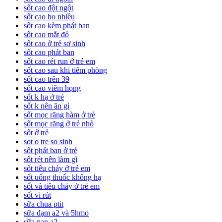
sốt cao đột ngột
sốt cao ho nhiều
sốt cao kèm phát ban
sốt cao mắt đỏ
sốt cao ở trẻ sơ sinh
sốt cao phát ban
sốt cao rét run ở trẻ em
sốt cao sau khi tiêm phòng
sốt cao trên 39
sốt cao viêm họng
sốt k hạ ở trẻ
sốt k nên ăn gì
sốt mọc răng hàm ở trẻ
sốt mọc răng ở trẻ nhỏ
sốt ở trẻ
sot o tre so sinh
sốt phát ban ở trẻ
sốt rét nên làm gì
sốt tiêu chảy ở trẻ em
sốt uống thuốc không hạ
sốt và tiêu chảy ở trẻ em
sốt vi rút
sữa chua ptit
sữa đạm a2 và 5hmo
sữa nan a2