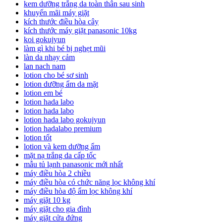
kem dưỡng trắng da toàn thân sau sinh
khuyến mãi máy giặt
kích thước điều hòa cây
kích thước máy giặt panasonic 10kg
koi gokujyun
làm gì khi bé bị nghẹt mũi
làn da nhạy cảm
lan nach nam
lotion cho bé sơ sinh
lotion dưỡng ẩm da mặt
lotion em bé
lotion hada labo
lotion hada labo
lotion hada labo gokujyun
lotion hadalabo premium
lotion tốt
lotion và kem dưỡng ẩm
mặt nạ trắng da cấp tốc
mẫu tủ lạnh panasonic mới nhất
máy điều hòa 2 chiều
máy điều hòa có chức năng lọc không khí
máy điều hòa độ ẩm lọc không khí
máy giặt 10 kg
máy giặt cho gia đình
máy giặt cửa đứng