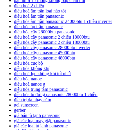
đau nhức từ mông xuống bắp chân trái
điều hoà 2 chiều
điều hoà âm trần loại nào tốt
điều hoà âm trần panasonic
điều hòa âm trần panasonic 24000btu 1 chiều inverter
điều hòa áp trần panasonic
điều hòa cây 28000btu panasonic
điều hoà cây panasonic 2 chiều 18000btu
điều hòa cây panasonic 2 chiều 18000btu
điều hòa cây panasonic 28000btu inverter
điều hoà cây panasonic 45000btu
điều hòa cây panasonic 48000btu
điều hòa cục bộ
điều hòa không khí
điều hoà lọc không khí tốt nhất
điều hòa nanoe
điều hoà nanoe g
điều hòa trung tâm panasonic
điều hòa tủ đứng panasonic 28000btu 1 chiều
điều trị da nhạy cảm
gel sunscreen
gerber
giá bán tủ lạnh panasonic
giá các loại máy giặt panasonic
giá các loại tủ lạnh panasonic