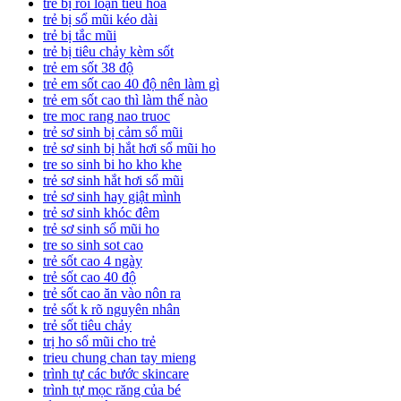
trẻ bị rối loạn tiêu hóa
trẻ bị sổ mũi kéo dài
trẻ bị tắc mũi
trẻ bị tiêu chảy kèm sốt
trẻ em sốt 38 độ
trẻ em sốt cao 40 độ nên làm gì
trẻ em sốt cao thì làm thế nào
tre moc rang nao truoc
trẻ sơ sinh bị cảm sổ mũi
trẻ sơ sinh bị hắt hơi sổ mũi ho
tre so sinh bi ho kho khe
trẻ sơ sinh hắt hơi sổ mũi
trẻ sơ sinh hay giật mình
trẻ sơ sinh khóc đêm
trẻ sơ sinh sổ mũi ho
tre so sinh sot cao
trẻ sốt cao 4 ngày
trẻ sốt cao 40 độ
trẻ sốt cao ăn vào nôn ra
trẻ sốt k rõ nguyên nhân
trẻ sốt tiêu chảy
trị ho sổ mũi cho trẻ
trieu chung chan tay mieng
trình tự các bước skincare
trình tự mọc răng của bé