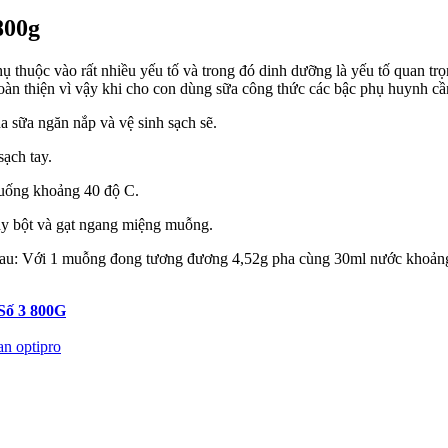
800g
t phụ thuộc vào rất nhiều yếu tố và trong đó dinh dưỡng là yếu tố quan t
hoàn thiện vì vậy khi cho con dùng sữa công thức các bậc phụ huynh cầ
a sữa ngăn nắp và vệ sinh sạch sẽ.
sạch tay.
xuống khoảng 40 độ C.
ầy bột và gạt ngang miệng muỗng.
ư sau: Với 1 muỗng đong tương đương 4,52g pha cùng 30ml nước khoản
Số 3 800G
ags:
an optipro