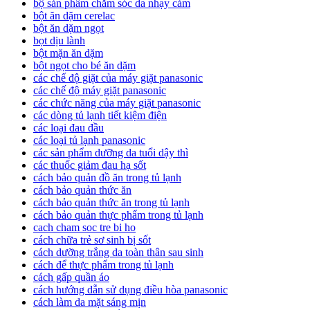
bộ sản phẩm chăm sóc da nhạy cảm
bột ăn dặm cerelac
bột ăn dặm ngọt
bọt dịu lành
bột mặn ăn dặm
bột ngọt cho bé ăn dặm
các chế độ giặt của máy giặt panasonic
các chế độ máy giặt panasonic
các chức năng của máy giặt panasonic
các dòng tủ lạnh tiết kiệm điện
các loại đau đầu
các loại tủ lạnh panasonic
các sản phẩm dưỡng da tuổi dậy thì
các thuốc giảm đau hạ sốt
cách bảo quản đồ ăn trong tủ lạnh
cách bảo quản thức ăn
cách bảo quản thức ăn trong tủ lạnh
cách bảo quản thực phẩm trong tủ lạnh
cach cham soc tre bi ho
cách chữa trẻ sơ sinh bị sốt
cách dưỡng trắng da toàn thân sau sinh
cách để thực phẩm trong tủ lạnh
cách gấp quần áo
cách hướng dẫn sử dụng điều hòa panasonic
cách làm da mặt sáng mịn