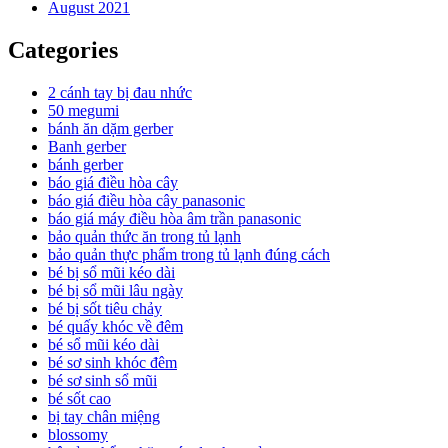
August 2021
Categories
2 cánh tay bị đau nhức
50 megumi
bánh ăn dặm gerber
Banh gerber
bánh gerber
báo giá điều hòa cây
báo giá điều hòa cây panasonic
báo giá máy điều hòa âm trần panasonic
bảo quản thức ăn trong tủ lạnh
bảo quản thực phẩm trong tủ lạnh đúng cách
bé bị sổ mũi kéo dài
bé bị sổ mũi lâu ngày
bé bị sốt tiêu chảy
bé quấy khóc về đêm
bé sổ mũi kéo dài
bé sơ sinh khóc đêm
bé sơ sinh sổ mũi
bé sốt cao
bị tay chân miệng
blossomy