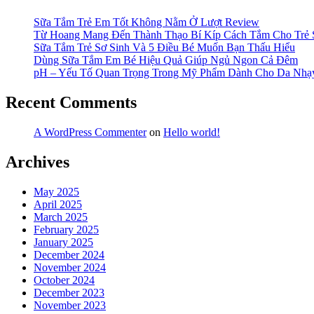
Sữa Tắm Trẻ Em Tốt Không Nằm Ở Lượt Review
Từ Hoang Mang Đến Thành Thạo Bí Kíp Cách Tắm Cho Trẻ 
Sữa Tắm Trẻ Sơ Sinh Và 5 Điều Bé Muốn Bạn Thấu Hiểu
Dùng Sữa Tắm Em Bé Hiệu Quả Giúp Ngủ Ngon Cả Đêm
pH – Yếu Tố Quan Trọng Trong Mỹ Phẩm Dành Cho Da Nh
Recent Comments
A WordPress Commenter
on
Hello world!
Archives
May 2025
April 2025
March 2025
February 2025
January 2025
December 2024
November 2024
October 2024
December 2023
November 2023