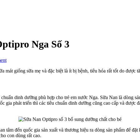
ptipro Nga Số 3
on
ent
Hướng
Dẫn
a mát giống sữa mẹ và đặc biệt là ít bị bệnh, tiêu hóa rất tốt do được
Sử
Dụng
Sữa
Nan
êu chuẩn dinh dưỡng phù hợp cho trẻ em nước Nga. Sữa Nan là dòng sản
Optipro
c gia phát triển thì các tiêu chuẩn dinh dưỡng cũng cao cấp và được 
Nga
Số
3
an tâm đến quốc gia sản xuất và thương hiệu ra dòng sản phẩm để đặt
cho con dùng rất cao.