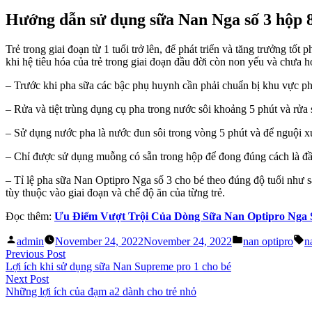
Hướng dẫn sử dụng sữa Nan Nga số 3 hộp 
Trẻ trong giai đoạn từ 1 tuổi trở lên, để phát triển và tăng trưởng tố
khi hệ tiêu hóa của trẻ trong giai đoạn đầu đời còn non yếu và chưa 
– Trước khi pha sữa các bậc phụ huynh cần phải chuẩn bị khu vực ph
– Rửa và tiệt trùng dụng cụ pha trong nước sôi khoảng 5 phút và rửa 
– Sử dụng nước pha là nước đun sôi trong vòng 5 phút và để nguội 
– Chỉ được sử dụng muỗng có sẵn trong hộp để đong đúng cách là đ
– Tỉ lệ pha sữa Nan Optipro Nga số 3 cho bé theo đúng độ tuổi nh
tùy thuộc vào giai đoạn và chế độ ăn của từng trẻ.
Đọc thêm:
Ưu Điểm Vượt Trội Của Dòng Sữa Nan Optipro Nga 
Posted
Posted
T
admin
November 24, 2022
November 24, 2022
nan optipro
n
by
in
Post
Previous
Previous Post
post:
Lợi ích khi sử dụng sữa Nan Supreme pro 1 cho bé
navigation
Next
Next Post
post:
Những lợi ích của đạm a2 dành cho trẻ nhỏ