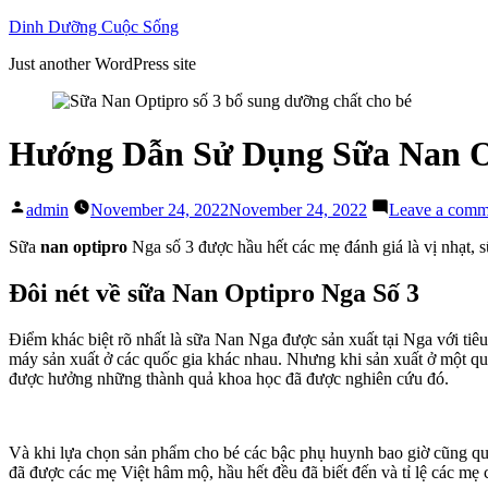
Skip
Dinh Dưỡng Cuộc Sống
to
Just another WordPress site
content
Hướng Dẫn Sử Dụng Sữa Nan O
Posted
admin
November 24, 2022
November 24, 2022
Leave a comm
by
Sữa
nan optipro
Nga số 3 được hầu hết các mẹ đánh giá là vị nhạt, sữ
Đôi nét về sữa Nan Optipro Nga Số 3
Điểm khác biệt rõ nhất là sữa Nan Nga được sản xuất tại Nga với ti
máy sản xuất ở các quốc gia khác nhau. Nhưng khi sản xuất ở một quố
được hưởng những thành quả khoa học đã được nghiên cứu đó.
Và khi lựa chọn sản phẩm cho bé các bậc phụ huynh bao giờ cũng qu
đã được các mẹ Việt hâm mộ, hầu hết đều đã biết đến và tỉ lệ các mẹ 