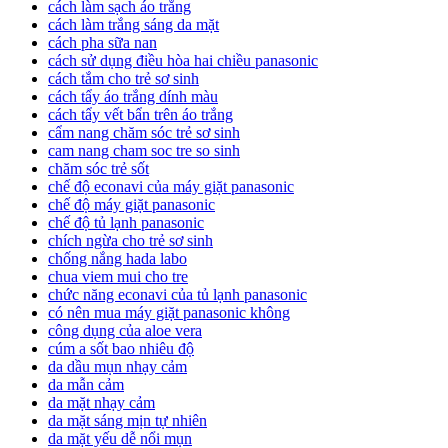
cách làm sạch áo trắng
cách làm trắng sáng da mặt
cách pha sữa nan
cách sử dụng điều hòa hai chiều panasonic
cách tắm cho trẻ sơ sinh
cách tẩy áo trắng dính màu
cách tẩy vết bẩn trên áo trắng
cẩm nang chăm sóc trẻ sơ sinh
cam nang cham soc tre so sinh
chăm sóc trẻ sốt
chế độ econavi của máy giặt panasonic
chế độ máy giặt panasonic
chế độ tủ lạnh panasonic
chích ngừa cho trẻ sơ sinh
chống nắng hada labo
chua viem mui cho tre
chức năng econavi của tủ lạnh panasonic
có nên mua máy giặt panasonic không
công dụng của aloe vera
cúm a sốt bao nhiêu độ
da dầu mụn nhạy cảm
da mẫn cảm
da mặt nhạy cảm
da mặt sáng mịn tự nhiên
da mặt yếu dễ nổi mụn