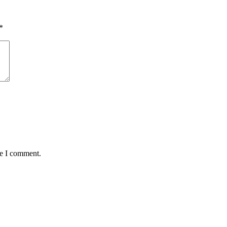
*
me I comment.