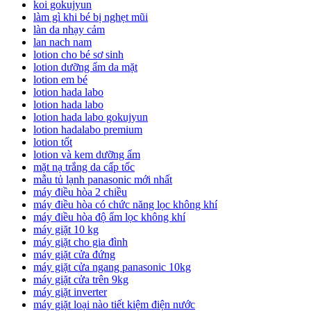
koi gokujyun
làm gì khi bé bị nghẹt mũi
làn da nhạy cảm
lan nach nam
lotion cho bé sơ sinh
lotion dưỡng ẩm da mặt
lotion em bé
lotion hada labo
lotion hada labo
lotion hada labo gokujyun
lotion hadalabo premium
lotion tốt
lotion và kem dưỡng ẩm
mặt nạ trắng da cấp tốc
mẫu tủ lạnh panasonic mới nhất
máy điều hòa 2 chiều
máy điều hòa có chức năng lọc không khí
máy điều hòa độ ẩm lọc không khí
máy giặt 10 kg
máy giặt cho gia đình
máy giặt cửa đứng
máy giặt cửa ngang panasonic 10kg
máy giặt cửa trên 9kg
máy giặt inverter
máy giặt loại nào tiết kiệm điện nước