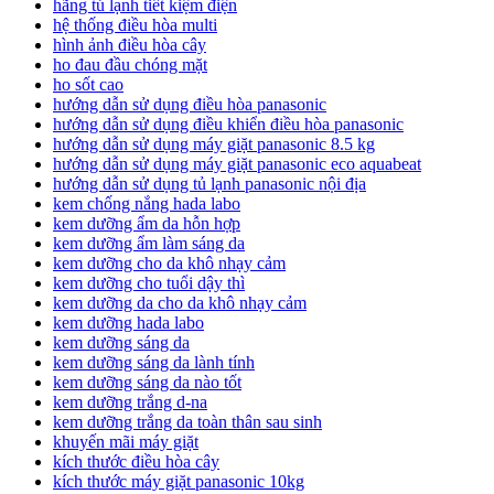
hãng tủ lạnh tiết kiệm điện
hệ thống điều hòa multi
hình ảnh điều hòa cây
ho đau đầu chóng mặt
ho sốt cao
hướng dẫn sử dụng điều hòa panasonic
hướng dẫn sử dụng điều khiển điều hòa panasonic
hướng dẫn sử dụng máy giặt panasonic 8.5 kg
hướng dẫn sử dụng máy giặt panasonic eco aquabeat
hướng dẫn sử dụng tủ lạnh panasonic nội địa
kem chống nắng hada labo
kem dưỡng ẩm da hỗn hợp
kem dưỡng ẩm làm sáng da
kem dưỡng cho da khô nhạy cảm
kem dưỡng cho tuổi dậy thì
kem dưỡng da cho da khô nhạy cảm
kem dưỡng hada labo
kem dưỡng sáng da
kem dưỡng sáng da lành tính
kem dưỡng sáng da nào tốt
kem dưỡng trắng d-na
kem dưỡng trắng da toàn thân sau sinh
khuyến mãi máy giặt
kích thước điều hòa cây
kích thước máy giặt panasonic 10kg