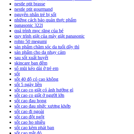
nestle ptit brasse
nestle ptit gourmand
nguyên nhân trẻ bị sốt
những cách bảo quản thực phẩm
panasonic 322l
quá trình mọc răng của bé
quy trình giặt của máy giặt panasonic
rohto 50 megumi
sản phẩm chăm sóc da tuổi dậy thì
sản phẩm cho da nhạy cảm
sau sốt xuất huyết
skincare ban đêm
sổ mũi kéo dài ở trẻ em
sốt
sốt 40 độ có cao không
sốt 5 ngày liền
sốt cao co giật có ảnh hưởng gì
sốt cao co giật ở người lớn
sốt cao đau họng
sốt cao đau nhức xương khớp
sốt cao đi ngoài
sốt cao đột ngột
sốt cao ho nhiều
sốt cao kèm phát ban
sốt cao mắt đỏ