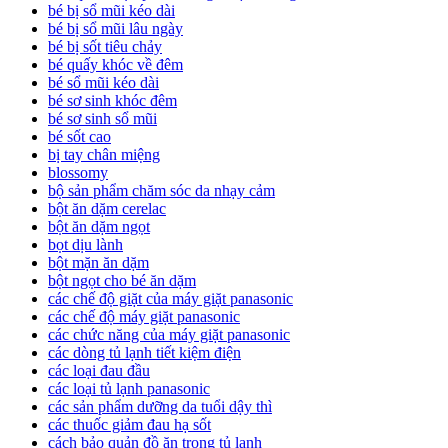
bé bị sổ mũi kéo dài
bé bị sổ mũi lâu ngày
bé bị sốt tiêu chảy
bé quấy khóc về đêm
bé sổ mũi kéo dài
bé sơ sinh khóc đêm
bé sơ sinh sổ mũi
bé sốt cao
bị tay chân miệng
blossomy
bộ sản phẩm chăm sóc da nhạy cảm
bột ăn dặm cerelac
bột ăn dặm ngọt
bọt dịu lành
bột mặn ăn dặm
bột ngọt cho bé ăn dặm
các chế độ giặt của máy giặt panasonic
các chế độ máy giặt panasonic
các chức năng của máy giặt panasonic
các dòng tủ lạnh tiết kiệm điện
các loại đau đầu
các loại tủ lạnh panasonic
các sản phẩm dưỡng da tuổi dậy thì
các thuốc giảm đau hạ sốt
cách bảo quản đồ ăn trong tủ lạnh