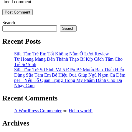
time I comment.
Search
Search
Recent Posts
Sữa Tắm Trẻ Em Tốt Không Nằm Ở Lượt Review
Từ Hoang Mang Đến Thành Thạo Bí Kíp Cách Tắm Cho
Trẻ Sơ Sinh
Sữa Tắm Trẻ Sơ Sinh Và 5 Điều Bé Muốn Bạn Thấu Hiểu
Dùng Sữa Tắm Em Bé Hiệu Quả Giúp Ngủ Ngon Cả Đêm
pH – Yếu Tố Quan Trọng Trong Mỹ Phẩm Dành Cho Da
Nhạy Cảm
Recent Comments
A WordPress Commenter
on
Hello world!
Archives