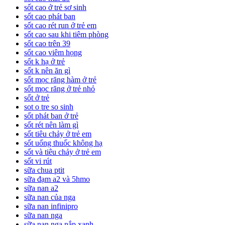
sốt cao ở trẻ sơ sinh
sốt cao phát ban
sốt cao rét run ở trẻ em
sốt cao sau khi tiêm phòng
sốt cao trên 39
sốt cao viêm họng
sốt k hạ ở trẻ
sốt k nên ăn gì
sốt mọc răng hàm ở trẻ
sốt mọc răng ở trẻ nhỏ
sốt ở trẻ
sot o tre so sinh
sốt phát ban ở trẻ
sốt rét nên làm gì
sốt tiêu chảy ở trẻ em
sốt uống thuốc không hạ
sốt và tiêu chảy ở trẻ em
sốt vi rút
sữa chua ptit
sữa đạm a2 và 5hmo
sữa nan a2
sữa nan của nga
sữa nan infinipro
sữa nan nga
sữa nan nga nắp xanh