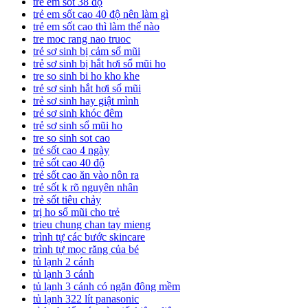
trẻ em sốt 38 độ
trẻ em sốt cao 40 độ nên làm gì
trẻ em sốt cao thì làm thế nào
tre moc rang nao truoc
trẻ sơ sinh bị cảm sổ mũi
trẻ sơ sinh bị hắt hơi sổ mũi ho
tre so sinh bi ho kho khe
trẻ sơ sinh hắt hơi sổ mũi
trẻ sơ sinh hay giật mình
trẻ sơ sinh khóc đêm
trẻ sơ sinh sổ mũi ho
tre so sinh sot cao
trẻ sốt cao 4 ngày
trẻ sốt cao 40 độ
trẻ sốt cao ăn vào nôn ra
trẻ sốt k rõ nguyên nhân
trẻ sốt tiêu chảy
trị ho sổ mũi cho trẻ
trieu chung chan tay mieng
trình tự các bước skincare
trình tự mọc răng của bé
tủ lạnh 2 cánh
tủ lạnh 3 cánh
tủ lạnh 3 cánh có ngăn đông mềm
tủ lạnh 322 lít panasonic