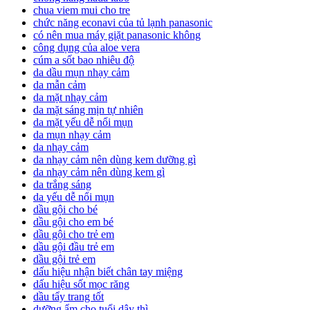
chua viem mui cho tre
chức năng econavi của tủ lạnh panasonic
có nên mua máy giặt panasonic không
công dụng của aloe vera
cúm a sốt bao nhiêu độ
da dầu mụn nhạy cảm
da mẫn cảm
da mặt nhạy cảm
da mặt sáng mịn tự nhiên
da mặt yếu dễ nổi mụn
da mụn nhạy cảm
da nhạy cảm
da nhạy cảm nên dùng kem dưỡng gì
da nhạy cảm nên dùng kem gì
da trắng sáng
da yếu dễ nổi mụn
dầu gội cho bé
dầu gội cho em bé
dầu gội cho trẻ em
dầu gội đầu trẻ em
dầu gội trẻ em
dấu hiệu nhận biết chân tay miệng
dấu hiệu sốt mọc răng
dầu tẩy trang tốt
dưỡng ẩm cho tuổi dậy thì