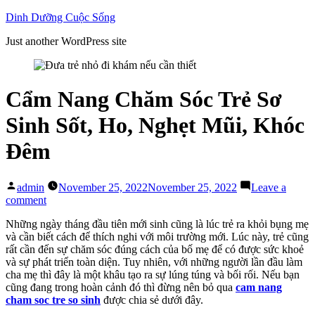
Skip
Dinh Dưỡng Cuộc Sống
to
Just another WordPress site
content
Cẩm Nang Chăm Sóc Trẻ Sơ
Sinh Sốt, Ho, Nghẹt Mũi, Khóc
Đêm
Posted
admin
November 25, 2022
November 25, 2022
Leave a
by
on
comment
Cẩm
Những ngày tháng đầu tiên mới sinh cũng là lúc trẻ ra khỏi bụng mẹ
Nang
và cần biết cách để thích nghi với môi trường mới. Lúc này, trẻ cũng
Chăm
rất cần đến sự chăm sóc đúng cách của bố mẹ để có được sức khoẻ
Sóc
và sự phát triển toàn diện. Tuy nhiên, với những người lần đầu làm
Trẻ
cha mẹ thì đây là một khâu tạo ra sự lúng túng và bối rối. Nếu bạn
Sơ
cũng đang trong hoàn cảnh đó thì đừng nên bỏ qua
cam nang
Sinh
cham soc tre so sinh
được chia sẻ dưới đây.
Sốt,
Ho,