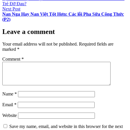
navigation
Trẻ Đỡ Đau?
Next
Next Post
post:
Nan Nga Hay Nan Việt Tốt Hơn: Các lỗi Pha Sữa Công Thức
(P2)
Leave a comment
Your email address will not be published.
Required fields are
marked
*
Comment
*
Name
*
Email
*
Website
Save my name, email, and website in this browser for the next