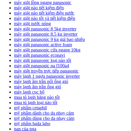
máy giặt lồng ngang panasonic
máy giặt nào tiết kiệm điện
máy giặt nào tiết kiệm điện nước
máy giặt nào tốt và tiết kiệm điện
máy giặt nước nóng
máy giặt panasonic 8 5kg inverter
máy giặt panasonic 8.5 kg inverter
máy giặt panasonic 9 kg giá bao nhiêu
máy giặt panasonic active foam
máy giặt panasonic cửa ngang 10kg
máy giặt panasonic econavi
máy giặt panasonic loại nào tốt
máy giặt panasonic na f100a4
máy giặt truyền trực tiếp panasonic
máy lạnh 1 ngựa panasonic inverter
máy lạnh âm trần nối ống gió
máy lạnh âm trần ống gió
máy lạnh cục bộ
mua tủ lạnh hãng nào tốt
mua tủ lạnh loại nào tốt
mỹ phẩm cetaphil
mỹ phẩm dành cho da nhạy cảm
mỹ phẩm dùng cho da nhạy cảm
mỹ phẩm hada labo
nan của nga