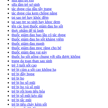
sữa tắm trẻ em
sữa tắm trẻ sơ sinh
tác dụng của dầu tẩy trang
tác dụng của kem chống nắng
tại sao trẻ hay khóc đêm
tai sao tre so sinh hay khoc dem
tên các loại thuốc giảm đau hạ sốt
thực phẩm để tủ lạnh
thuốc giảm đau bao lâu có tác dụng
thuốc giảm đau hạ sốt kháng viêm
thuốc giảm đau mạnh
thuốc giảm đau mọc răng cho bé
thuốc giảm đau vai gáy
thuốc hạ sốt uống chung với sữa được không
trang da toan than sau sinh
trẻ 3 tuổi sốt cao
trẻ bị cúm a sốt cao không hạ
trẻ bị đầy bụng
trẻ bị ho
trẻ bị ho sổ mũi
trẻ bị ho và sổ mũi
trẻ bị rối loạn tiêu hóa
trẻ bị sổ mũi kéo dài
trẻ bị tắc mũi
trẻ bị tiêu chảy kèm sốt