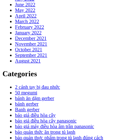
June 2022
May 2022
April 2022
March 2022
February 2022
January 2022
December 2021
November 2021
October 2021
September 2021
August 2021
Categories
2 cánh tay bị đau nhức
50 megumi
bánh ăn dặm gerber
bánh gerber
Banh gerber
báo giá điều hòa cây
báo giá điều hòa cây panasonic
báo giá máy điều hòa âm trần panasonic
bảo quản thức ăn trong tủ lạnh
bảo quản thực phẩm trong tủ lạnh đúng cách