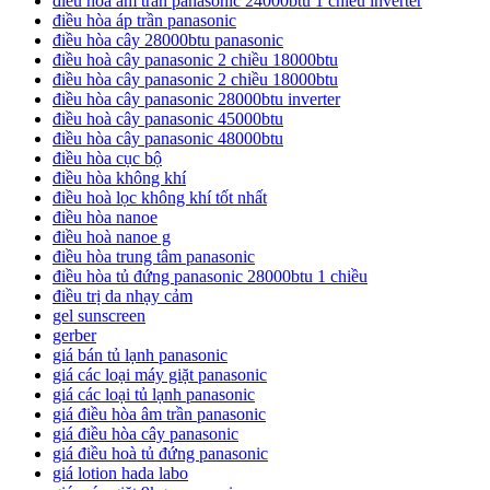
điều hòa âm trần panasonic 24000btu 1 chiều inverter
điều hòa áp trần panasonic
điều hòa cây 28000btu panasonic
điều hoà cây panasonic 2 chiều 18000btu
điều hòa cây panasonic 2 chiều 18000btu
điều hòa cây panasonic 28000btu inverter
điều hoà cây panasonic 45000btu
điều hòa cây panasonic 48000btu
điều hòa cục bộ
điều hòa không khí
điều hoà lọc không khí tốt nhất
điều hòa nanoe
điều hoà nanoe g
điều hòa trung tâm panasonic
điều hòa tủ đứng panasonic 28000btu 1 chiều
điều trị da nhạy cảm
gel sunscreen
gerber
giá bán tủ lạnh panasonic
giá các loại máy giặt panasonic
giá các loại tủ lạnh panasonic
giá điều hòa âm trần panasonic
giá điều hòa cây panasonic
giá điều hoà tủ đứng panasonic
giá lotion hada labo