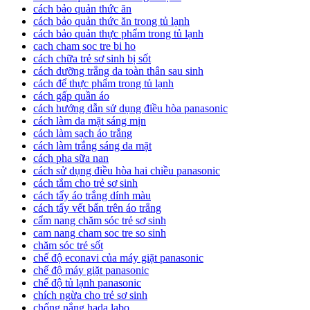
cách bảo quản thức ăn
cách bảo quản thức ăn trong tủ lạnh
cách bảo quản thực phẩm trong tủ lạnh
cach cham soc tre bi ho
cách chữa trẻ sơ sinh bị sốt
cách dưỡng trắng da toàn thân sau sinh
cách để thực phẩm trong tủ lạnh
cách gấp quần áo
cách hướng dẫn sử dụng điều hòa panasonic
cách làm da mặt sáng mịn
cách làm sạch áo trắng
cách làm trắng sáng da mặt
cách pha sữa nan
cách sử dụng điều hòa hai chiều panasonic
cách tắm cho trẻ sơ sinh
cách tẩy áo trắng dính màu
cách tẩy vết bẩn trên áo trắng
cẩm nang chăm sóc trẻ sơ sinh
cam nang cham soc tre so sinh
chăm sóc trẻ sốt
chế độ econavi của máy giặt panasonic
chế độ máy giặt panasonic
chế độ tủ lạnh panasonic
chích ngừa cho trẻ sơ sinh
chống nắng hada labo