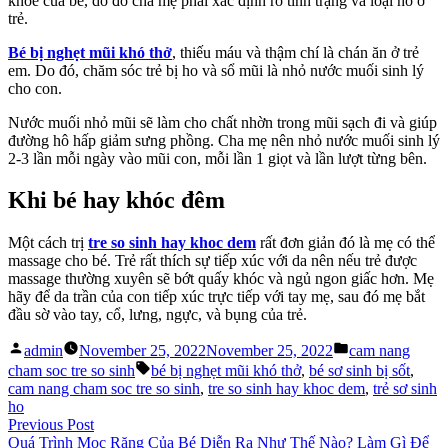
khoẻ của bé, do đó cha mẹ phải xác định rõ tình trạng và loại ho ở
trẻ.
Bé bị nghẹt mũi khó thở
, thiếu máu và thậm chí là chán ăn ở trẻ
em. Do đó, chăm sóc trẻ bị ho và sổ mũi là nhỏ nước muối sinh lý
cho con.
Nước muối nhỏ mũi sẽ làm cho chất nhờn trong mũi sạch đi và giúp
đường hô hấp giảm sưng phồng. Cha mẹ nên nhỏ nước muối sinh lý
2-3 lần mỗi ngày vào mũi con, mỗi lần 1 giọt và lần lượt từng bên.
Khi bé hay khóc đêm
Một cách trị
tre so sinh hay khoc dem
rất đơn giản đó là mẹ có thể
massage cho bé. Trẻ rất thích sự tiếp xúc với da nên nếu trẻ được
massage thường xuyên sẽ bớt quấy khóc và ngủ ngon giấc hơn. Mẹ
hãy để da trần của con tiếp xúc trực tiếp với tay mẹ, sau đó mẹ bắt
đầu sờ vào tay, cổ, lưng, ngực, và bụng của trẻ.
Posted
Posted
admin
November 25, 2022
November 25, 2022
cam nang
by
in
Tags:
cham soc tre so sinh
bé bị nghẹt mũi khó thở
,
bé sơ sinh bị sốt
,
cam nang cham soc tre so sinh
,
tre so sinh hay khoc dem
,
trẻ sơ sinh
ho
Post
Previous
Previous Post
post:
Quá Trình Mọc Răng Của Bé Diễn Ra Như Thế Nào? Làm Gì Để