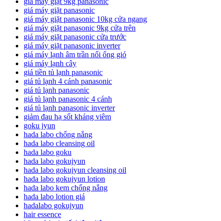
giá máy giặt 9kg panasonic
giá máy giặt panasonic
giá máy giặt panasonic 10kg cửa ngang
giá máy giặt panasonic 9kg cửa trên
giá máy giặt panasonic cửa trước
giá máy giặt panasonic inverter
giá máy lạnh âm trần nối ống gió
giá máy lạnh cây
giá tiền tủ lạnh panasonic
giá tủ lạnh 4 cánh panasonic
giá tủ lạnh panasonic
giá tủ lạnh panasonic 4 cánh
giá tủ lạnh panasonic inverter
giảm đau hạ sốt kháng viêm
goku jyun
hada labo chống nắng
hada labo cleansing oil
hada labo goku
hada labo gokujyun
hada labo gokujyun cleansing oil
hada labo gokujyun lotion
hada labo kem chống nắng
hada labo lotion giá
hadalabo gokujyun
hair essence