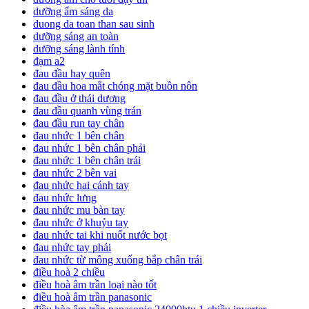
dưỡng ẩm sáng da
duong da toan than sau sinh
dưỡng sáng an toàn
dưỡng sáng lành tính
đạm a2
đau đầu hay quên
đau đầu hoa mắt chóng mặt buồn nôn
đau đầu ở thái dương
đau đầu quanh vùng trán
đau đầu run tay chân
đau nhức 1 bên chân
đau nhức 1 bên chân phải
đau nhức 1 bên chân trái
đau nhức 2 bên vai
đau nhức hai cánh tay
đau nhức lưng
đau nhức mu bàn tay
đau nhức ở khuỷu tay
đau nhức tai khi nuốt nước bọt
đau nhức tay phải
đau nhức từ mông xuống bắp chân trái
điều hoà 2 chiều
điều hoà âm trần loại nào tốt
điều hoà âm trần panasonic