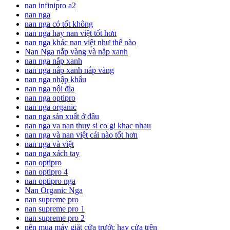
nan infinipro a2
nan nga
nan nga có tốt không
nan nga hay nan việt tốt hơn
nan nga khác nan việt như thế nào
Nan Nga nắp vàng và nắp xanh
nan nga nắp xanh
nan nga nắp xanh nắp vàng
nan nga nhập khẩu
nan nga nội địa
nan nga optipro
nan nga organic
nan nga sản xuất ở đâu
nan nga va nan thuy si co gi khac nhau
nan nga và nan việt cái nào tốt hơn
nan nga và việt
nan nga xách tay
nan optipro
nan optipro 4
nan optipro nga
Nan Organic Nga
nan supreme pro
nan supreme pro 1
nan supreme pro 2
nên mua máy giặt cửa trước hay cửa trên