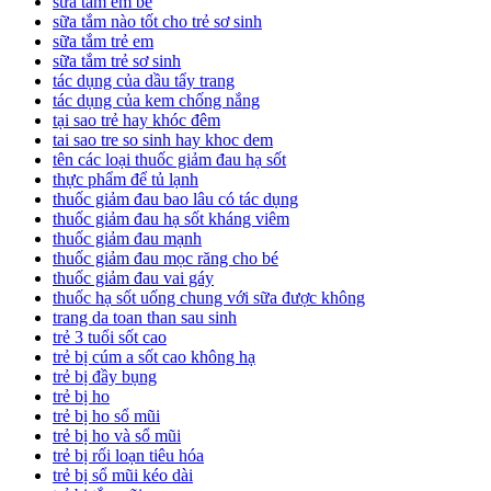
sữa tắm em bé
sữa tắm nào tốt cho trẻ sơ sinh
sữa tắm trẻ em
sữa tắm trẻ sơ sinh
tác dụng của dầu tẩy trang
tác dụng của kem chống nắng
tại sao trẻ hay khóc đêm
tai sao tre so sinh hay khoc dem
tên các loại thuốc giảm đau hạ sốt
thực phẩm để tủ lạnh
thuốc giảm đau bao lâu có tác dụng
thuốc giảm đau hạ sốt kháng viêm
thuốc giảm đau mạnh
thuốc giảm đau mọc răng cho bé
thuốc giảm đau vai gáy
thuốc hạ sốt uống chung với sữa được không
trang da toan than sau sinh
trẻ 3 tuổi sốt cao
trẻ bị cúm a sốt cao không hạ
trẻ bị đầy bụng
trẻ bị ho
trẻ bị ho sổ mũi
trẻ bị ho và sổ mũi
trẻ bị rối loạn tiêu hóa
trẻ bị sổ mũi kéo dài