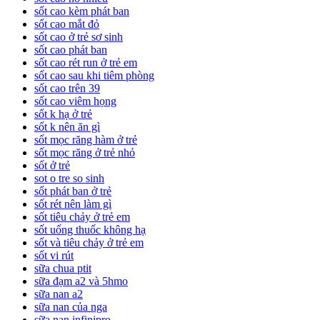
sốt cao kèm phát ban
sốt cao mắt đỏ
sốt cao ở trẻ sơ sinh
sốt cao phát ban
sốt cao rét run ở trẻ em
sốt cao sau khi tiêm phòng
sốt cao trên 39
sốt cao viêm họng
sốt k hạ ở trẻ
sốt k nên ăn gì
sốt mọc răng hàm ở trẻ
sốt mọc răng ở trẻ nhỏ
sốt ở trẻ
sot o tre so sinh
sốt phát ban ở trẻ
sốt rét nên làm gì
sốt tiêu chảy ở trẻ em
sốt uống thuốc không hạ
sốt và tiêu chảy ở trẻ em
sốt vi rút
sữa chua ptit
sữa đạm a2 và 5hmo
sữa nan a2
sữa nan của nga
sữa nan infinipro