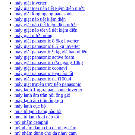
máy giặt inverter
máy giặt loại nào tiết kiệm điện nước
máy giặt lồng ngang panasonic
máy giặt nào tiết kiệm điện
máy giặt nào tiết kiệm điện nước
máy giặt nào tốt và tiết kiệm điện
máy giặt nước nóng
máy giặt panasonic 8 5kg inverter
máy giặt panasonic 8.5 kg inverter
máy giặt panasonic 9 kg giá bao nhiêu
máy giặt panasonic active foam
máy giặt panasonic cửa ngang 10kg
máy giặt panasonic econavi
máy giặt panasonic loại nào tốt
máy giặt panasonic na f100a4
máy giặt truyền trực tiếp panasonic
máy lạnh 1 ngựa panasonic inverter
máy lạnh âm trần nối ống gió
máy lạnh âm trần ống gió
máy lạnh cục bộ
mua tủ lạnh hãng nào tốt
mua tủ lạnh loại nào tốt
mỹ phẩm cetaphil
mỹ phẩm dành cho da nhạy cảm
mỹ phẩm dùng cho da nhạy cảm