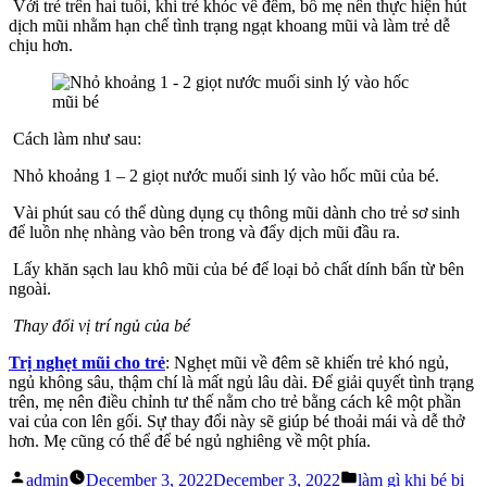
Với trẻ trên hai tuổi, khi trẻ khóc về đêm, bố mẹ nên thực hiện hút
dịch mũi nhằm hạn chế tình trạng ngạt khoang mũi và làm trẻ dễ
chịu hơn.
Cách làm như sau:
Nhỏ khoảng 1 – 2 giọt nước muối sinh lý vào hốc mũi của bé.
Vài phút sau có thể dùng dụng cụ thông mũi dành cho trẻ sơ sinh
để luồn nhẹ nhàng vào bên trong và đẩy dịch mũi đầu ra.
Lấy khăn sạch lau khô mũi của bé để loại bỏ chất dính bẩn từ bên
ngoài.
Thay đổi vị trí ngủ của bé
T
rị nghẹt mũi cho trẻ
: Nghẹt mũi về đêm sẽ khiến trẻ khó ngủ,
ngủ không sâu, thậm chí là mất ngủ lâu dài. Để giải quyết tình trạng
trên, mẹ nên điều chỉnh tư thế nằm cho trẻ bằng cách kê một phần
vai của con lên gối. Sự thay đổi này sẽ giúp bé thoải mái và dễ thở
hơn. Mẹ cũng có thể để bé ngủ nghiêng về một phía.
Posted
Posted
admin
December 3, 2022
December 3, 2022
làm gì khi bé bị