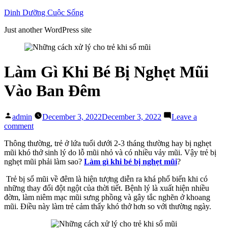
Skip
Dinh Dưỡng Cuộc Sống
to
Just another WordPress site
content
Làm Gì Khi Bé Bị Nghẹt Mũi
Vào Ban Đêm
Posted
admin
December 3, 2022
December 3, 2022
Leave a
by
on
comment
Làm
Thông thường, trẻ ở lứa tuổi dưới 2-3 tháng thường hay bị nghẹt
Gì
mũi khó thở sinh lý do lỗ mũi nhỏ và có nhiều vảy mũi. Vậy trẻ bị
Khi
nghẹt mũi phải làm sao?
Làm gì khi bé bị nghẹt mũi
?
Bé
Bị
Trẻ bị sổ mũi về đêm là hiện tượng diễn ra khá phổ biến khi có
Nghẹt
những thay đổi đột ngột của thời tiết. Bệnh lý là xuất hiện nhiều
Mũi
đờm, làm niêm mạc mũi sưng phồng và gây tắc nghẽn ở khoang
Vào
mũi. Điều này làm trẻ cảm thấy khó thở hơn so với thường ngày.
Ban
Đêm