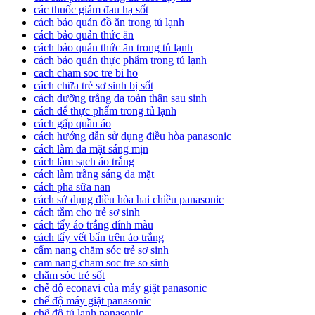
các thuốc giảm đau hạ sốt
cách bảo quản đồ ăn trong tủ lạnh
cách bảo quản thức ăn
cách bảo quản thức ăn trong tủ lạnh
cách bảo quản thực phẩm trong tủ lạnh
cach cham soc tre bi ho
cách chữa trẻ sơ sinh bị sốt
cách dưỡng trắng da toàn thân sau sinh
cách để thực phẩm trong tủ lạnh
cách gấp quần áo
cách hướng dẫn sử dụng điều hòa panasonic
cách làm da mặt sáng mịn
cách làm sạch áo trắng
cách làm trắng sáng da mặt
cách pha sữa nan
cách sử dụng điều hòa hai chiều panasonic
cách tắm cho trẻ sơ sinh
cách tẩy áo trắng dính màu
cách tẩy vết bẩn trên áo trắng
cẩm nang chăm sóc trẻ sơ sinh
cam nang cham soc tre so sinh
chăm sóc trẻ sốt
chế độ econavi của máy giặt panasonic
chế độ máy giặt panasonic
chế độ tủ lạnh panasonic