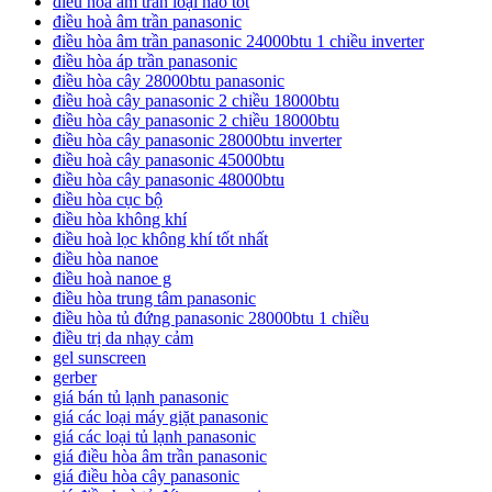
điều hoà âm trần loại nào tốt
điều hoà âm trần panasonic
điều hòa âm trần panasonic 24000btu 1 chiều inverter
điều hòa áp trần panasonic
điều hòa cây 28000btu panasonic
điều hoà cây panasonic 2 chiều 18000btu
điều hòa cây panasonic 2 chiều 18000btu
điều hòa cây panasonic 28000btu inverter
điều hoà cây panasonic 45000btu
điều hòa cây panasonic 48000btu
điều hòa cục bộ
điều hòa không khí
điều hoà lọc không khí tốt nhất
điều hòa nanoe
điều hoà nanoe g
điều hòa trung tâm panasonic
điều hòa tủ đứng panasonic 28000btu 1 chiều
điều trị da nhạy cảm
gel sunscreen
gerber
giá bán tủ lạnh panasonic
giá các loại máy giặt panasonic
giá các loại tủ lạnh panasonic
giá điều hòa âm trần panasonic
giá điều hòa cây panasonic