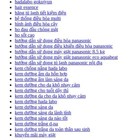
hadalabo gokujyun
hair essence
hãng tủ lạnh tiết kiệm điện
hệ thống điều hòa multi
hình ảnh điều hòa cây
ho đau đầu chóng mặt
ho sốt cao
hướng dẫn sử dụng điều hòa panasonic
hướng dẫn sử dụng điều khiển điều hòa panasonic
hướng dẫn sử dụng máy giặt panasonic 8.5 kg
hướng dẫn sử dụng máy giặt panasonic eco aquabeat
hướng dẫn sử dụng tủ lạnh panasonic nội địa
kem chống nắng hada labo
kem dưỡng ẩm da hỗn hợp
kem dưỡng ẩm làm sáng da
kem dưỡng cho da khô nhạy cảm
kem dưỡng cho tuổi dậy thì
kem dưỡng da cho da khô nhạy cảm
kem dưỡng hada labo
kem dưỡng sáng da
kem dưỡng sáng da lành tính
kem dưỡng sáng da nào tốt
kem dưỡng trắng d-na
kem dưỡng trắng da toàn thân sau sinh
khuyến mãi máy giặt