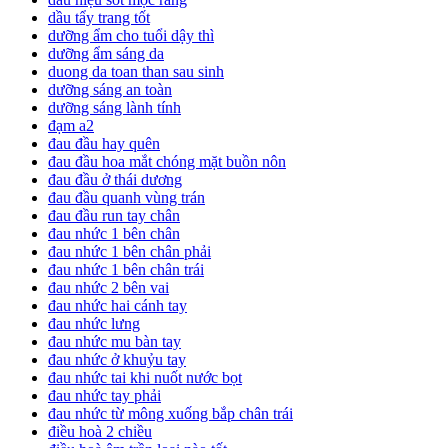
dầu tẩy trang tốt
dưỡng ẩm cho tuổi dậy thì
dưỡng ẩm sáng da
duong da toan than sau sinh
dưỡng sáng an toàn
dưỡng sáng lành tính
đạm a2
đau đầu hay quên
đau đầu hoa mắt chóng mặt buồn nôn
đau đầu ở thái dương
đau đầu quanh vùng trán
đau đầu run tay chân
đau nhức 1 bên chân
đau nhức 1 bên chân phải
đau nhức 1 bên chân trái
đau nhức 2 bên vai
đau nhức hai cánh tay
đau nhức lưng
đau nhức mu bàn tay
đau nhức ở khuỷu tay
đau nhức tai khi nuốt nước bọt
đau nhức tay phải
đau nhức từ mông xuống bắp chân trái
điều hoà 2 chiều