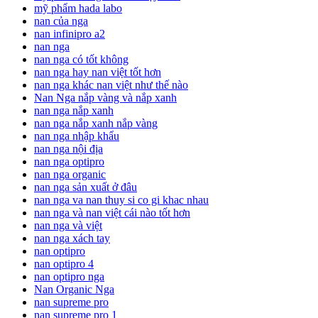
mỹ phẩm hada labo
nan của nga
nan infinipro a2
nan nga
nan nga có tốt không
nan nga hay nan việt tốt hơn
nan nga khác nan việt như thế nào
Nan Nga nắp vàng và nắp xanh
nan nga nắp xanh
nan nga nắp xanh nắp vàng
nan nga nhập khẩu
nan nga nội địa
nan nga optipro
nan nga organic
nan nga sản xuất ở đâu
nan nga va nan thuy si co gi khac nhau
nan nga và nan việt cái nào tốt hơn
nan nga và việt
nan nga xách tay
nan optipro
nan optipro 4
nan optipro nga
Nan Organic Nga
nan supreme pro
nan supreme pro 1