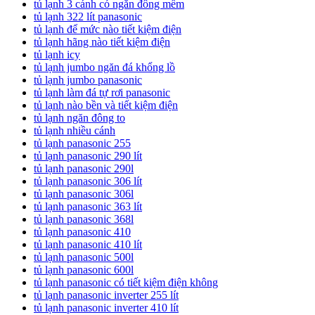
tủ lạnh 3 cánh có ngăn đông mềm
tủ lạnh 322 lít panasonic
tủ lạnh để mức nào tiết kiệm điện
tủ lạnh hãng nào tiết kiệm điện
tủ lạnh icy
tủ lạnh jumbo ngăn đá khổng lồ
tủ lạnh jumbo panasonic
tủ lạnh làm đá tự rơi panasonic
tủ lạnh nào bền và tiết kiệm điện
tủ lạnh ngăn đông to
tủ lạnh nhiều cánh
tủ lạnh panasonic 255
tủ lạnh panasonic 290 lít
tủ lạnh panasonic 290l
tủ lạnh panasonic 306 lít
tủ lạnh panasonic 306l
tủ lạnh panasonic 363 lít
tủ lạnh panasonic 368l
tủ lạnh panasonic 410
tủ lạnh panasonic 410 lít
tủ lạnh panasonic 500l
tủ lạnh panasonic 600l
tủ lạnh panasonic có tiết kiệm điện không
tủ lạnh panasonic inverter 255 lít
tủ lạnh panasonic inverter 410 lít