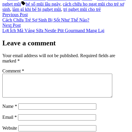
by
in
Tags:
nghẹt mũi
bé sổ mũi lâu ngày
,
cách chữa ho ngạt mũi cho trẻ sơ
sinh
,
làm gì khi bé bị nghẹt mũi
,
trị nghẹt mũi cho trẻ
Post
Previous
Previous Post
post:
Cách Chữa Trẻ Sơ Sinh Bị Sốt Như Thế Nào?
navigation
Next
Next Post
post:
Lợi Ích Mà Váng Sữa Nestle Ptit Gourmand Mang Lại
Leave a comment
Your email address will not be published.
Required fields are
marked
*
Comment
*
Name
*
Email
*
Website