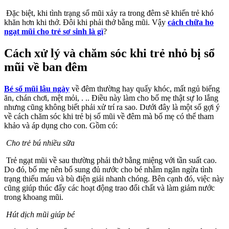
Đặc biệt, khi tình trạng sổ mũi xảy ra trong đêm sẽ khiến trẻ khó
khăn hơn khi thở. Đôi khi phải thở bằng mũi. Vậy
cách chữa ho
ngạt mũi cho trẻ sơ sinh là gì
?
Cách xử lý và chăm sóc khi trẻ nhỏ bị sổ
mũi về ban đêm
Bé sổ mũi lâu ngày
về đêm thường hay quấy khóc, mất ngủ biếng
ăn, chán chơi, mệt mỏi, . .. Điều này làm cho bố mẹ thật sự lo lắng
nhưng cũng không biết phải xử trí ra sao. Dưới đây là một số gợi ý
về cách chăm sóc khi trẻ bị sổ mũi về đêm mà bố mẹ có thể tham
khảo và áp dụng cho con. Gồm có:
Cho trẻ bú nhiều sữa
Trẻ ngạt mũi về sau thường phải thở bằng miệng với tần suất cao.
Do đó, bố mẹ nên bổ sung đủ nước cho bé nhằm ngăn ngừa tình
trạng thiếu máu và bù điện giải nhanh chóng. Bên cạnh đó, việc này
cũng giúp thúc đẩy các hoạt động trao đổi chất và làm giảm nước
trong khoang mũi.
Hút dịch mũi giúp bé