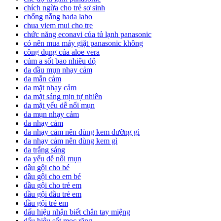
chích ngừa cho trẻ sơ sinh
chống nắng hada labo
chua viem mui cho tre
chức năng econavi của tủ lạnh panasonic
có nên mua máy giặt panasonic không
công dụng của aloe vera
cúm a sốt bao nhiêu độ
da dầu mụn nhạy cảm
da mẫn cảm
da mặt nhạy cảm
da mặt sáng mịn tự nhiên
da mặt yếu dễ nổi mụn
da mụn nhạy cảm
da nhạy cảm
da nhạy cảm nên dùng kem dưỡng gì
da nhạy cảm nên dùng kem gì
da trắng sáng
da yếu dễ nổi mụn
dầu gội cho bé
dầu gội cho em bé
dầu gội cho trẻ em
dầu gội đầu trẻ em
dầu gội trẻ em
dấu hiệu nhận biết chân tay miệng
dấu hiệu sốt mọc răng