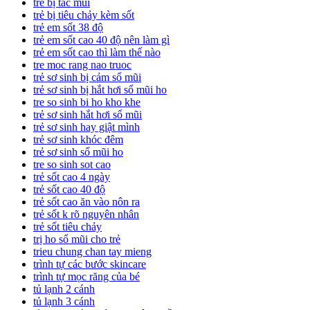
trẻ bị tắc mũi
trẻ bị tiêu chảy kèm sốt
trẻ em sốt 38 độ
trẻ em sốt cao 40 độ nên làm gì
trẻ em sốt cao thì làm thế nào
tre moc rang nao truoc
trẻ sơ sinh bị cảm sổ mũi
trẻ sơ sinh bị hắt hơi sổ mũi ho
tre so sinh bi ho kho khe
trẻ sơ sinh hắt hơi sổ mũi
trẻ sơ sinh hay giật mình
trẻ sơ sinh khóc đêm
trẻ sơ sinh sổ mũi ho
tre so sinh sot cao
trẻ sốt cao 4 ngày
trẻ sốt cao 40 độ
trẻ sốt cao ăn vào nôn ra
trẻ sốt k rõ nguyên nhân
trẻ sốt tiêu chảy
trị ho sổ mũi cho trẻ
trieu chung chan tay mieng
trình tự các bước skincare
trình tự mọc răng của bé
tủ lạnh 2 cánh
tủ lạnh 3 cánh