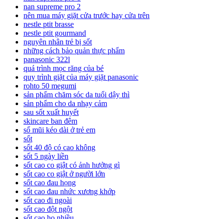
nan supreme pro 2
nên mua máy giặt cửa trước hay cửa trên
nestle ptit brasse
nestle ptit gourmand
nguyên nhân trẻ bị sốt
những cách bảo quản thực phẩm
panasonic 322l
quá trình mọc răng của bé
quy trình giặt của máy giặt panasonic
rohto 50 megumi
sản phẩm chăm sóc da tuổi dậy thì
sản phẩm cho da nhạy cảm
sau sốt xuất huyết
skincare ban đêm
sổ mũi kéo dài ở trẻ em
sốt
sốt 40 độ có cao không
sốt 5 ngày liền
sốt cao co giật có ảnh hưởng gì
sốt cao co giật ở người lớn
sốt cao đau họng
sốt cao đau nhức xương khớp
sốt cao đi ngoài
sốt cao đột ngột
sốt cao ho nhiều