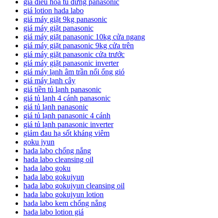
giá điều hoà tủ đứng panasonic
giá lotion hada labo
giá máy giặt 9kg panasonic
giá máy giặt panasonic
giá máy giặt panasonic 10kg cửa ngang
giá máy giặt panasonic 9kg cửa trên
giá máy giặt panasonic cửa trước
giá máy giặt panasonic inverter
giá máy lạnh âm trần nối ống gió
giá máy lạnh cây
giá tiền tủ lạnh panasonic
giá tủ lạnh 4 cánh panasonic
giá tủ lạnh panasonic
giá tủ lạnh panasonic 4 cánh
giá tủ lạnh panasonic inverter
giảm đau hạ sốt kháng viêm
goku jyun
hada labo chống nắng
hada labo cleansing oil
hada labo goku
hada labo gokujyun
hada labo gokujyun cleansing oil
hada labo gokujyun lotion
hada labo kem chống nắng
hada labo lotion giá