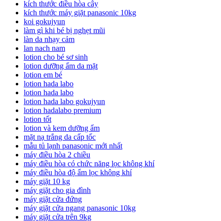
kích thước điều hòa cây
kích thước máy giặt panasonic 10kg
koi gokujyun
làm gì khi bé bị nghẹt mũi
làn da nhạy cảm
lan nach nam
lotion cho bé sơ sinh
lotion dưỡng ẩm da mặt
lotion em bé
lotion hada labo
lotion hada labo
lotion hada labo gokujyun
lotion hadalabo premium
lotion tốt
lotion và kem dưỡng ẩm
mặt nạ trắng da cấp tốc
mẫu tủ lạnh panasonic mới nhất
máy điều hòa 2 chiều
máy điều hòa có chức năng lọc không khí
máy điều hòa độ ẩm lọc không khí
máy giặt 10 kg
máy giặt cho gia đình
máy giặt cửa đứng
máy giặt cửa ngang panasonic 10kg
máy giặt cửa trên 9kg