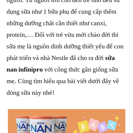
người. Từ người lớn cho đến trẻ nhỏ đều sử
Giúp
dụng sữa như 1 bữa phụ để cung cấp thêm
Cho
Trẻ
những dưỡng chất cần thiết như canxi,
Tăng
protein,… Đối với trẻ vừa mới chào đời thì
Cân
sữa mẹ là nguồn dinh dưỡng thiết yếu để con
Không?
phát triển và nhà Nestle đã cho ra đời
sữa
nan infinipro
với công thức gần giống sữa
mẹ. Cùng tìm hiểu qua bài viết dưới đây về
dòng sữa này nhé!