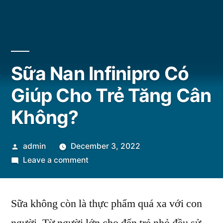
Sữa Nan Infinipro Có
Giúp Cho Trẻ Tăng Cân
Không?
Posted
admin
December 3, 2022
by
on
Leave a comment
Sữa
Nan
Sữa không còn là thực phẩm quá xa với con
Infinipro
Có