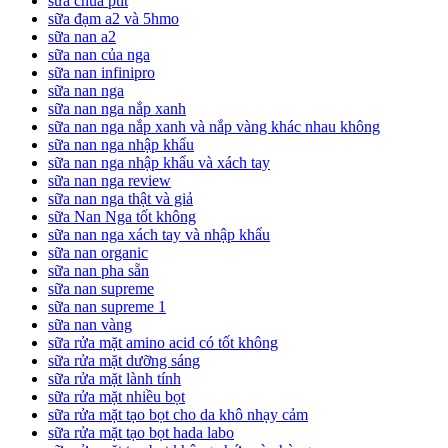
sữa chua ptit
sữa đạm a2 và 5hmo
sữa nan a2
sữa nan của nga
sữa nan infinipro
sữa nan nga
sữa nan nga nắp xanh
sữa nan nga nắp xanh và nắp vàng khác nhau không
sữa nan nga nhập khẩu
sữa nan nga nhập khẩu và xách tay
sữa nan nga review
sữa nan nga thật và giả
sữa Nan Nga tốt không
sữa nan nga xách tay và nhập khẩu
sữa nan organic
sữa nan pha sẵn
sữa nan supreme
sữa nan supreme 1
sữa nan vàng
sữa rửa mặt amino acid có tốt không
sữa rửa mặt dưỡng sáng
sữa rửa mặt lành tính
sữa rửa mặt nhiều bọt
sữa rửa mặt tạo bọt cho da khô nhạy cảm
sữa rửa mặt tạo bọt hada labo