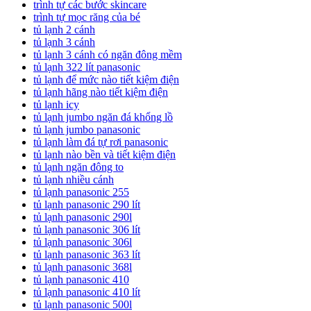
trình tự các bước skincare
trình tự mọc răng của bé
tủ lạnh 2 cánh
tủ lạnh 3 cánh
tủ lạnh 3 cánh có ngăn đông mềm
tủ lạnh 322 lít panasonic
tủ lạnh để mức nào tiết kiệm điện
tủ lạnh hãng nào tiết kiệm điện
tủ lạnh icy
tủ lạnh jumbo ngăn đá khổng lồ
tủ lạnh jumbo panasonic
tủ lạnh làm đá tự rơi panasonic
tủ lạnh nào bền và tiết kiệm điện
tủ lạnh ngăn đông to
tủ lạnh nhiều cánh
tủ lạnh panasonic 255
tủ lạnh panasonic 290 lít
tủ lạnh panasonic 290l
tủ lạnh panasonic 306 lít
tủ lạnh panasonic 306l
tủ lạnh panasonic 363 lít
tủ lạnh panasonic 368l
tủ lạnh panasonic 410
tủ lạnh panasonic 410 lít
tủ lạnh panasonic 500l