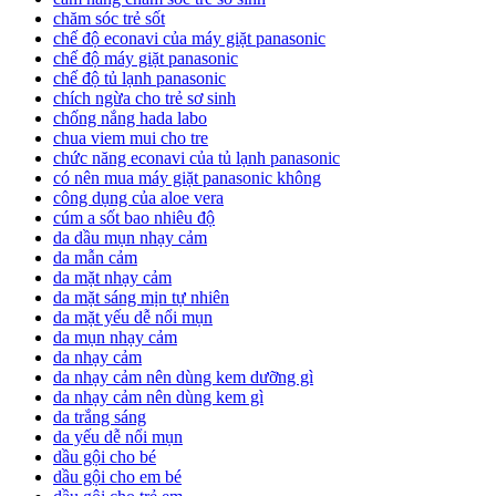
chăm sóc trẻ sốt
chế độ econavi của máy giặt panasonic
chế độ máy giặt panasonic
chế độ tủ lạnh panasonic
chích ngừa cho trẻ sơ sinh
chống nắng hada labo
chua viem mui cho tre
chức năng econavi của tủ lạnh panasonic
có nên mua máy giặt panasonic không
công dụng của aloe vera
cúm a sốt bao nhiêu độ
da dầu mụn nhạy cảm
da mẫn cảm
da mặt nhạy cảm
da mặt sáng mịn tự nhiên
da mặt yếu dễ nổi mụn
da mụn nhạy cảm
da nhạy cảm
da nhạy cảm nên dùng kem dưỡng gì
da nhạy cảm nên dùng kem gì
da trắng sáng
da yếu dễ nổi mụn
dầu gội cho bé
dầu gội cho em bé