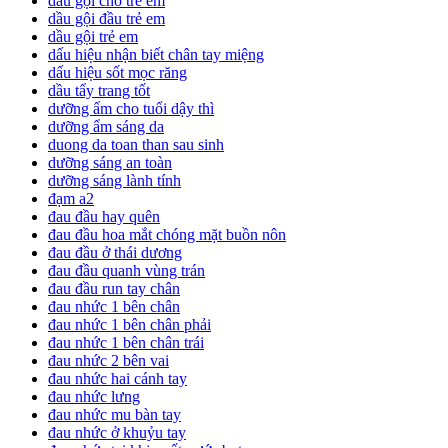
dầu gội cho trẻ em
dầu gội đầu trẻ em
dầu gội trẻ em
dấu hiệu nhận biết chân tay miệng
dấu hiệu sốt mọc răng
dầu tẩy trang tốt
dưỡng ẩm cho tuổi dậy thì
dưỡng ẩm sáng da
duong da toan than sau sinh
dưỡng sáng an toàn
dưỡng sáng lành tính
đạm a2
đau đầu hay quên
đau đầu hoa mắt chóng mặt buồn nôn
đau đầu ở thái dương
đau đầu quanh vùng trán
đau đầu run tay chân
đau nhức 1 bên chân
đau nhức 1 bên chân phải
đau nhức 1 bên chân trái
đau nhức 2 bên vai
đau nhức hai cánh tay
đau nhức lưng
đau nhức mu bàn tay
đau nhức ở khuỷu tay