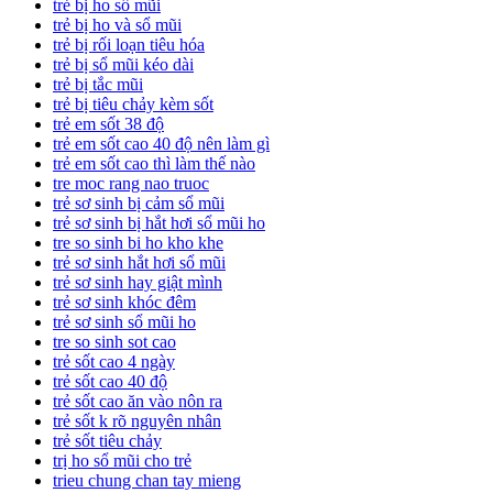
trẻ bị ho sổ mũi
trẻ bị ho và sổ mũi
trẻ bị rối loạn tiêu hóa
trẻ bị sổ mũi kéo dài
trẻ bị tắc mũi
trẻ bị tiêu chảy kèm sốt
trẻ em sốt 38 độ
trẻ em sốt cao 40 độ nên làm gì
trẻ em sốt cao thì làm thế nào
tre moc rang nao truoc
trẻ sơ sinh bị cảm sổ mũi
trẻ sơ sinh bị hắt hơi sổ mũi ho
tre so sinh bi ho kho khe
trẻ sơ sinh hắt hơi sổ mũi
trẻ sơ sinh hay giật mình
trẻ sơ sinh khóc đêm
trẻ sơ sinh sổ mũi ho
tre so sinh sot cao
trẻ sốt cao 4 ngày
trẻ sốt cao 40 độ
trẻ sốt cao ăn vào nôn ra
trẻ sốt k rõ nguyên nhân
trẻ sốt tiêu chảy
trị ho sổ mũi cho trẻ
trieu chung chan tay mieng