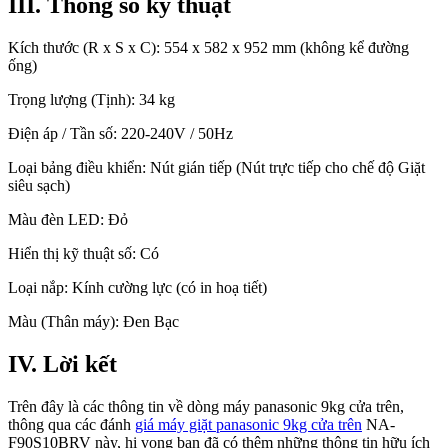
III. Thông số kỹ thuật
Kích thước (R x S x C): 554 x 582 x 952 mm (không kể đường
ống)
Trọng lượng (Tịnh): 34 kg
Điện áp / Tần số: 220-240V / 50Hz
Loại bảng điều khiển: Nút gián tiếp (Nút trực tiếp cho chế độ Giặt
siêu sạch)
Màu đèn LED: Đỏ
Hiển thị kỹ thuật số: Có
Loại nắp: Kính cường lực (có in hoạ tiết)
Màu (Thân máy): Đen Bạc
IV. Lời kết
Trên đây là các thông tin về dòng máy panasonic 9kg cửa trên,
thông qua các đánh
giá máy giặt panasonic 9kg cửa trên
NA-
F90S10BRV này, hi vọng bạn đã có thêm những thông tin hữu ích