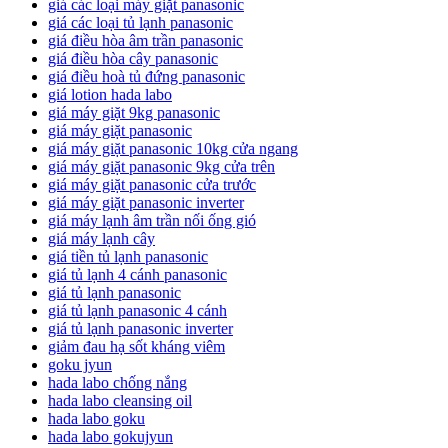
giá các loại máy giặt panasonic
giá các loại tủ lạnh panasonic
giá điều hòa âm trần panasonic
giá điều hòa cây panasonic
giá điều hoà tủ đứng panasonic
giá lotion hada labo
giá máy giặt 9kg panasonic
giá máy giặt panasonic
giá máy giặt panasonic 10kg cửa ngang
giá máy giặt panasonic 9kg cửa trên
giá máy giặt panasonic cửa trước
giá máy giặt panasonic inverter
giá máy lạnh âm trần nối ống gió
giá máy lạnh cây
giá tiền tủ lạnh panasonic
giá tủ lạnh 4 cánh panasonic
giá tủ lạnh panasonic
giá tủ lạnh panasonic 4 cánh
giá tủ lạnh panasonic inverter
giảm đau hạ sốt kháng viêm
goku jyun
hada labo chống nắng
hada labo cleansing oil
hada labo goku
hada labo gokujyun