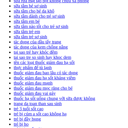
sữa rửa mặt tạo bọt không chứa xà phòng
sữa tắm bé sơ sinh
sữa tắm cho bé da khô
sữa tắm dành cho trẻ sơ sinh
sữa tắm em bé
sữa tắm nào tốt cho trẻ sơ sinh
sữa tắm trẻ em
sữa tắm trẻ sơ sinh
tác dụng của dầu tẩy trang
tác dụng của kem chống nắng
tại sao trẻ hay khóc đêm
tai sao tre so sinh hay khoc dem
tên các loại thuốc giảm đau hạ sốt
thực phẩm để tủ lạnh
thuốc giảm đau bao lâu có tác dụng
thuốc giảm đau hạ sốt kháng viêm
thuốc giảm đau mạnh
thuốc giảm đau mọc răng cho bé
thuốc giảm đau vai gáy
thuốc hạ sốt uống chung với sữa được không
trang da toan than sau sinh
trẻ 3 tuổi sốt cao
trẻ bị cúm a sốt cao không hạ
trẻ bị đầy bụng
trẻ bị ho