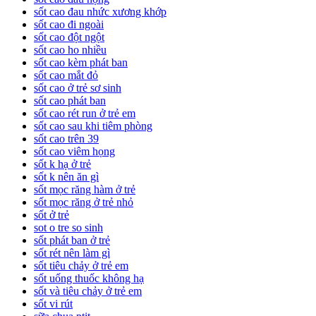
sốt cao đau nhức xương khớp
sốt cao đi ngoài
sốt cao đột ngột
sốt cao ho nhiều
sốt cao kèm phát ban
sốt cao mắt đỏ
sốt cao ở trẻ sơ sinh
sốt cao phát ban
sốt cao rét run ở trẻ em
sốt cao sau khi tiêm phòng
sốt cao trên 39
sốt cao viêm họng
sốt k hạ ở trẻ
sốt k nên ăn gì
sốt mọc răng hàm ở trẻ
sốt mọc răng ở trẻ nhỏ
sốt ở trẻ
sot o tre so sinh
sốt phát ban ở trẻ
sốt rét nên làm gì
sốt tiêu chảy ở trẻ em
sốt uống thuốc không hạ
sốt và tiêu chảy ở trẻ em
sốt vi rút