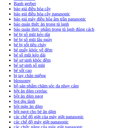
Banh gerber
báo giá điều hòa cây
báo giá điều hòa cây panasonic
báo giá máy điều hòa âm trần panasonic
bảo quản thức ăn trong tủ lạnh
bảo quản thực phẩm trong tủ lạnh đúng cách
bé bị sổ mũi kéo dài
bé bị sổ mũi lâu ngày
bé bị sốt tiêu chảy
bé quấy khóc về đêm
bé sổ mũi kéo dài
bé sơ sinh khóc đêm
bé sơ sinh sổ mũi
bé sốt cao
bị tay chân miệng
blossomy
bộ sản phẩm chăm sóc da nhạy cảm
bột ăn dặm cerelac
bột ăn dặm ngọt
bọt dịu lành
bột mặn ăn dặm
bột ngọt cho bé ăn dặm
các chế độ giặt của máy giặt panasonic
các chế độ máy giặt panasonic
các chức năng của máy giặt panasonic