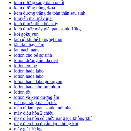
kem dưỡng sáng da nào tốt
kem dưỡng trắng d-na
kem dưỡng trắng da toàn thân sau sinh
khuyến mãi máy giặt
kích thước điều hòa cây
kích thước máy giặt panasonic 10kg
koi gokujyun
làm gì khi bé bị nghẹt mũi
làn da nhạy cảm
lan nach nam
lotion cho bé sơ sinh
lotion dưỡng ẩm da mặt
lotion em bé
lotion hada labo
lotion hada labo
lotion hada labo gokujyun
lotion hadalabo premium
lotion tốt
lotion và kem dưỡng ẩm
mặt nạ trắng da cấp tốc
mẫu tủ lạnh panasonic mới nhất
máy điều hòa 2 chiều
máy điều hòa có chức năng lọc không khí
máy điều hòa độ ẩm lọc không khí
máy giặt 10 kg