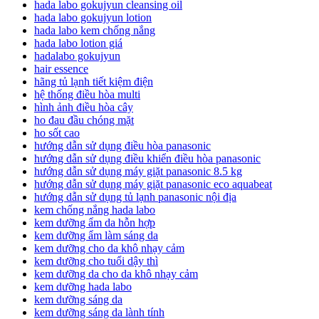
hada labo gokujyun cleansing oil
hada labo gokujyun lotion
hada labo kem chống nắng
hada labo lotion giá
hadalabo gokujyun
hair essence
hãng tủ lạnh tiết kiệm điện
hệ thống điều hòa multi
hình ảnh điều hòa cây
ho đau đầu chóng mặt
ho sốt cao
hướng dẫn sử dụng điều hòa panasonic
hướng dẫn sử dụng điều khiển điều hòa panasonic
hướng dẫn sử dụng máy giặt panasonic 8.5 kg
hướng dẫn sử dụng máy giặt panasonic eco aquabeat
hướng dẫn sử dụng tủ lạnh panasonic nội địa
kem chống nắng hada labo
kem dưỡng ẩm da hỗn hợp
kem dưỡng ẩm làm sáng da
kem dưỡng cho da khô nhạy cảm
kem dưỡng cho tuổi dậy thì
kem dưỡng da cho da khô nhạy cảm
kem dưỡng hada labo
kem dưỡng sáng da
kem dưỡng sáng da lành tính