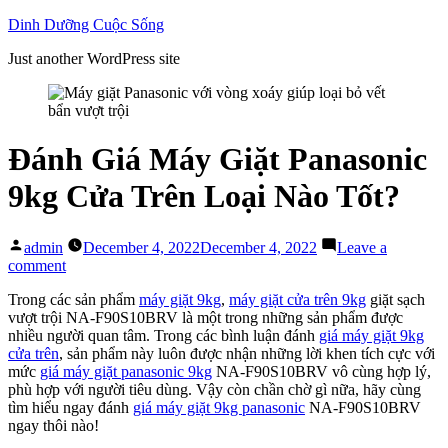
Skip
Dinh Dưỡng Cuộc Sống
to
Just another WordPress site
content
Đánh Giá Máy Giặt Panasonic
9kg Cửa Trên Loại Nào Tốt?
Posted
admin
December 4, 2022
December 4, 2022
Leave a
by
on
comment
Đánh
Trong các sản phẩm
máy giặt 9kg
,
máy giặt cửa trên 9kg
giặt sạch
Giá
vượt trội NA-F90S10BRV là một trong những sản phẩm được
Máy
nhiều người quan tâm. Trong các bình luận đánh
giá máy giặt 9kg
Giặt
cửa trên
, sản phẩm này luôn được nhận những lời khen tích cực với
Panasonic
mức
giá máy giặt panasonic 9kg
NA-F90S10BRV vô cùng hợp lý,
9kg
phù hợp với người tiêu dùng. Vậy còn chần chờ gì nữa, hãy cùng
Cửa
tìm hiểu ngay đánh
giá máy giặt 9kg panasonic
NA-F90S10BRV
Trên
ngay thôi nào!
Loại
Nào