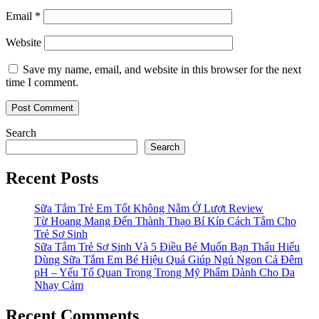
Email
*
Website
Save my name, email, and website in this browser for the next
time I comment.
Search
Search
Recent Posts
Sữa Tắm Trẻ Em Tốt Không Nằm Ở Lượt Review
Từ Hoang Mang Đến Thành Thạo Bí Kíp Cách Tắm Cho
Trẻ Sơ Sinh
Sữa Tắm Trẻ Sơ Sinh Và 5 Điều Bé Muốn Bạn Thấu Hiểu
Dùng Sữa Tắm Em Bé Hiệu Quả Giúp Ngủ Ngon Cả Đêm
pH – Yếu Tố Quan Trọng Trong Mỹ Phẩm Dành Cho Da
Nhạy Cảm
Recent Comments