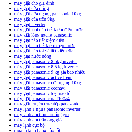
máy giặt cho gia đình
máy giặt cửa đứng
máy giặt cửa ngang panasonic 10kg
máy giặt cửa trên 9kg
máy giặt inverter
máy giặt loại nào tiết kiệm điện nước
máy giặt lồng ngang panasonic
máy giặt nào tiết kiệm điện
máy giặt nào tiết kiệm điện nước
máy giặt nào tốt và tiết kiệm điện
máy giặt nước nóng
máy giặt panasonic 8 5kg inverter
máy giặt panasonic 8.5 kg inverter
máy giặt panasonic 9 kg giá bao nhiêu
máy giặt panasonic active foam
máy giặt panasonic cửa ngang 10kg
máy giặt panasonic econavi
máy giặt panasonic loại nào tốt
máy giặt panasonic na f100a4
máy giặt truyền trực tiếp panasonic
máy lạnh 1 ngựa panasonic inverter
máy lạnh âm trần nối ống gió
máy lạnh âm trần ống gió
máy lạnh cục bộ
mua tủ lạnh hãng nào tốt