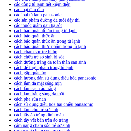
các dòng tủ lạnh tiết kiệm điện
các loại đau đầu
các loại tủ lạnh panasonic
các sản phẩm dưỡng da tuổi dậy thì
các thuốc giảm đau hạ sốt
cách bảo quản đồ ăn trong tủ lạnh
cách bảo quản thức ăn
cách bảo quản thức ăn trong tủ lạnh
cách bảo quản thực phẩm trong tủ lạnh
cach cham soc tre bi ho
cách chữa trẻ sơ sinh bị sốt
cách dưỡng trắng da toàn thân sau sinh
cách để thực phẩm trong tủ lạnh
cách gấp quần áo
cách hướng dẫn sử dụng điều hòa panasonic
cách làm da mặt sáng mịn
cách làm sạch áo trắng
cách làm trắng sáng da mặt
cách pha sữa nan
cách sử dụng điều hòa hai chiều panasonic
cách tắm cho trẻ sơ sinh
cách tẩy áo trắng dính màu
cách tẩy vết bẩn trên áo trắng
cẩm nang chăm sóc trẻ sơ sinh
cam nang cham soc tre so sinh