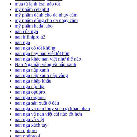
mua tủ lạnh loại nào tốt
mỹ phẩm cetaphil
mỹ phẩm dành cho da nhạy cảm
mỹ phẩm dùng cho da nhạy cảm
mỹ phẩm hada labo
nan của nga
nan infinipro a2
nan nga
nan nga có tốt không
nan nga hay nan việt tốt hơn
nan nga khác nan việt như thế nào
Nan Nga nắp vàng và nắp xanh
nan nga nắp xanh
nan nga nắp xanh nắp vàng
nan nga nhập khẩu
nan nga nội địa
nan nga optipro
nan nga organic
nan nga sản xuất ở đâu
nan nga va nan thuy si co gi khac nhau
nan nga và nan việt cái nào tốt hơn
nan nga và việt
nan nga xách tay
nan optipro
nan optipro 4