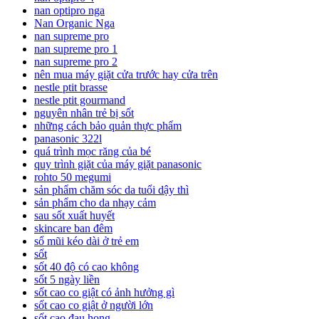
nan optipro nga
Nan Organic Nga
nan supreme pro
nan supreme pro 1
nan supreme pro 2
nên mua máy giặt cửa trước hay cửa trên
nestle ptit brasse
nestle ptit gourmand
nguyên nhân trẻ bị sốt
những cách bảo quản thực phẩm
panasonic 322l
quá trình mọc răng của bé
quy trình giặt của máy giặt panasonic
rohto 50 megumi
sản phẩm chăm sóc da tuổi dậy thì
sản phẩm cho da nhạy cảm
sau sốt xuất huyết
skincare ban đêm
sổ mũi kéo dài ở trẻ em
sốt
sốt 40 độ có cao không
sốt 5 ngày liền
sốt cao co giật có ảnh hưởng gì
sốt cao co giật ở người lớn
sốt cao đau họng