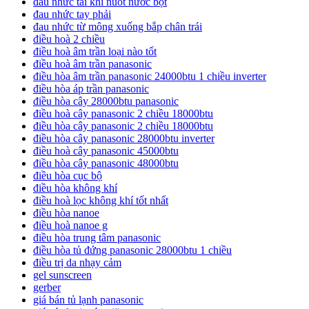
đau nhức tai khi nuốt nước bọt
đau nhức tay phải
đau nhức từ mông xuống bắp chân trái
điều hoà 2 chiều
điều hoà âm trần loại nào tốt
điều hoà âm trần panasonic
điều hòa âm trần panasonic 24000btu 1 chiều inverter
điều hòa áp trần panasonic
điều hòa cây 28000btu panasonic
điều hoà cây panasonic 2 chiều 18000btu
điều hòa cây panasonic 2 chiều 18000btu
điều hòa cây panasonic 28000btu inverter
điều hoà cây panasonic 45000btu
điều hòa cây panasonic 48000btu
điều hòa cục bộ
điều hòa không khí
điều hoà lọc không khí tốt nhất
điều hòa nanoe
điều hoà nanoe g
điều hòa trung tâm panasonic
điều hòa tủ đứng panasonic 28000btu 1 chiều
điều trị da nhạy cảm
gel sunscreen
gerber
giá bán tủ lạnh panasonic