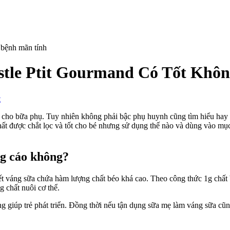
stle Ptit Gourmand Có Tốt Khô
on
t
Cho
Trẻ
o bữa phụ. Tuy nhiên không phải bậc phụ huynh cũng tìm hiểu hay đặt
Ăn
ất được chắt lọc và tốt cho bé nhưng sử dụng thế nào và dùng vào mục 
Nhiều
Váng
Sữa
ng cáo không?
Nestle
Ptit
t váng sữa chứa hàm lượng chất béo khá cao. Theo công thức 1g chất b
Gourmand
 chất nuôi cơ thể.
Có
Tốt
ng giúp trẻ phát triển. Đồng thời nếu tận dụng sữa mẹ làm váng sữa c
Không?