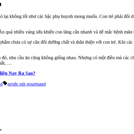
a
ó lại không tốt như các bậc phụ huynh mong muốn. Con trẻ phải đối di
 phẩm chưa có sự cân đối dưỡng chất và thân thiện với con trẻ. Khi cá
o đó, nhu cầu ăn cũng không giống nhau. Nhưng có một điều mà các chu
mắt, …
Hiện Nay Ra Sao?
Tags:
nd
nestle ptit gourmand
*