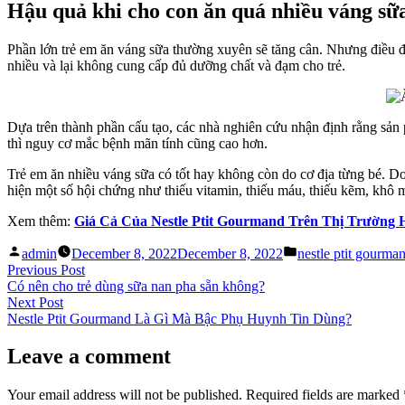
Hậu quả khi cho con ăn quá nhiều váng sữ
Phần lớn trẻ em ăn váng sữa thường xuyên sẽ tăng cân. Nhưng điều đ
nhiều và lại không cung cấp đủ dưỡng chất và đạm cho trẻ.
Dựa trên thành phần cấu tạo, các nhà nghiên cứu nhận định rằng sản
thì nguy cơ mắc bệnh mãn tính cũng cao hơn.
Trẻ em ăn nhiều váng sữa có tốt hay không còn do cơ địa từng bé. D
hiện một số hội chứng như thiếu vitamin, thiếu máu, thiếu kẽm, khô 
Xem thêm:
Giá Cả Của Nestle Ptit Gourmand Trên Thị Trường 
Posted
Posted
admin
December 8, 2022
December 8, 2022
nestle ptit gourma
by
in
Post
Previous
Previous Post
post:
Có nên cho trẻ dùng sữa nan pha sẵn không?
navigation
Next
Next Post
post:
Nestle Ptit Gourmand Là Gì Mà Bậc Phụ Huynh Tin Dùng?
Leave a comment
Your email address will not be published.
Required fields are marked