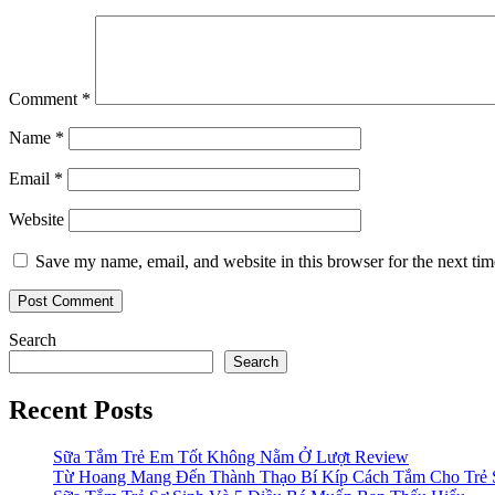
Comment
*
Name
*
Email
*
Website
Save my name, email, and website in this browser for the next ti
Search
Search
Recent Posts
Sữa Tắm Trẻ Em Tốt Không Nằm Ở Lượt Review
Từ Hoang Mang Đến Thành Thạo Bí Kíp Cách Tắm Cho Trẻ 