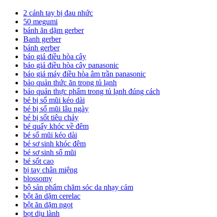
2 cánh tay bị đau nhức
50 megumi
bánh ăn dặm gerber
Banh gerber
bánh gerber
báo giá điều hòa cây
báo giá điều hòa cây panasonic
báo giá máy điều hòa âm trần panasonic
bảo quản thức ăn trong tủ lạnh
bảo quản thực phẩm trong tủ lạnh đúng cách
bé bị sổ mũi kéo dài
bé bị sổ mũi lâu ngày
bé bị sốt tiêu chảy
bé quấy khóc về đêm
bé sổ mũi kéo dài
bé sơ sinh khóc đêm
bé sơ sinh sổ mũi
bé sốt cao
bị tay chân miệng
blossomy
bộ sản phẩm chăm sóc da nhạy cảm
bột ăn dặm cerelac
bột ăn dặm ngọt
bọt dịu lành