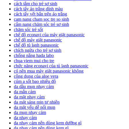
cách tắm cho trẻ sơ sinh
cách tẩy áo trắng dính màu
cách tẩy vết bẩn trên áo trắng
cam nang cham soc tre so sinh
cẩm nang chăm sóc trẻ sơ sinh
chăm sóc trẻ sốt
chế độ econavi của máy giặt panasonic
chế độ máy giặt panasonic
chế độ tủ lạnh panasonic
chích ngừa cho trẻ sơ sinh
chống nắng hada labo
chua viem mui cho tre
chức năng econavi của tủ lạnh panasonic
có nên mua máy giặt panasonic không
công dụng của aloe vera
cúm a sốt bao nhiêu độ
da dầu mụn nhạy cảm
da mẫn cảm
da mặt nhạy cảm
da mặt sáng mịn tự nhiên
da mặt yếu dễ nổi mụn
da mụn nhạy cảm
da nhạy cảm
da nhạy cảm nên dùng kem dưỡng gì
da nhạy cảm nên dùng kem gì