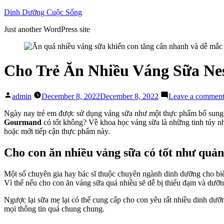
Skip
Dinh Dưỡng Cuộc Sống
to
Just another WordPress site
content
Cho Trẻ Ăn Nhiều Váng Sữa Ne
Posted
admin
December 8, 2022
December 8, 2022
Leave a commen
by
Ngày nay trẻ em được sử dụng váng sữa như một thực phẩm bổ sung ch
Gourmand
có tốt không? Về khoa học váng sữa là những tinh túy nh
hoặc mới tiếp cận thực phẩm này.
Cho con ăn nhiều váng sữa có tốt như quả
Một số chuyên gia hay bác sĩ thuộc chuyên ngành dinh dưỡng cho biế
Vì thế nếu cho con ăn váng sữa quá nhiều sẽ dễ bị thiếu đạm và dưỡng
Ngược lại sữa mẹ lại có thể cung cấp cho con yêu rất nhiều dinh dưỡ
mọi thông tin quá chung chung.