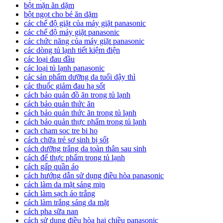
bột mặn ăn dặm
bột ngọt cho bé ăn dặm
các chế độ giặt của máy giặt panasonic
các chế độ máy giặt panasonic
các chức năng của máy giặt panasonic
các dòng tủ lạnh tiết kiệm điện
các loại đau đầu
các loại tủ lạnh panasonic
các sản phẩm dưỡng da tuổi dậy thì
các thuốc giảm đau hạ sốt
cách bảo quản đồ ăn trong tủ lạnh
cách bảo quản thức ăn
cách bảo quản thức ăn trong tủ lạnh
cách bảo quản thực phẩm trong tủ lạnh
cach cham soc tre bi ho
cách chữa trẻ sơ sinh bị sốt
cách dưỡng trắng da toàn thân sau sinh
cách để thực phẩm trong tủ lạnh
cách gấp quần áo
cách hướng dẫn sử dụng điều hòa panasonic
cách làm da mặt sáng mịn
cách làm sạch áo trắng
cách làm trắng sáng da mặt
cách pha sữa nan
cách sử dụng điều hòa hai chiều panasonic