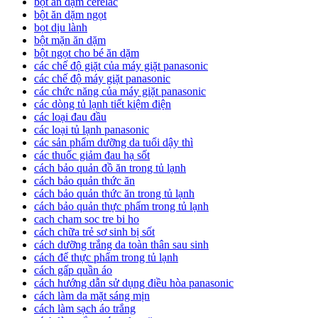
bột ăn dặm cerelac
bột ăn dặm ngọt
bọt dịu lành
bột mặn ăn dặm
bột ngọt cho bé ăn dặm
các chế độ giặt của máy giặt panasonic
các chế độ máy giặt panasonic
các chức năng của máy giặt panasonic
các dòng tủ lạnh tiết kiệm điện
các loại đau đầu
các loại tủ lạnh panasonic
các sản phẩm dưỡng da tuổi dậy thì
các thuốc giảm đau hạ sốt
cách bảo quản đồ ăn trong tủ lạnh
cách bảo quản thức ăn
cách bảo quản thức ăn trong tủ lạnh
cách bảo quản thực phẩm trong tủ lạnh
cach cham soc tre bi ho
cách chữa trẻ sơ sinh bị sốt
cách dưỡng trắng da toàn thân sau sinh
cách để thực phẩm trong tủ lạnh
cách gấp quần áo
cách hướng dẫn sử dụng điều hòa panasonic
cách làm da mặt sáng mịn
cách làm sạch áo trắng