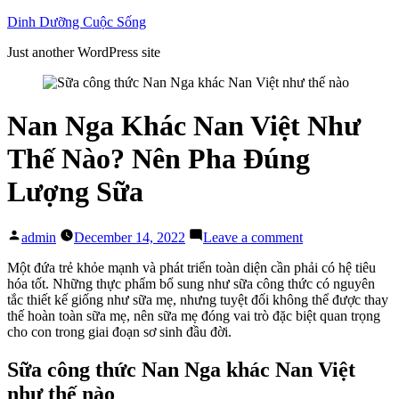
Skip
Dinh Dưỡng Cuộc Sống
to
Just another WordPress site
content
Nan Nga Khác Nan Việt Như
Thế Nào? Nên Pha Đúng
Lượng Sữa
Posted
on
admin
December 14, 2022
Leave a comment
by
Nan
Nga
Một đứa trẻ khỏe mạnh và phát triển toàn diện cần phải có hệ tiêu
Khác
hóa tốt. Những thực phẩm bổ sung như sữa công thức có nguyên
Nan
tắc thiết kế giống như sữa mẹ, nhưng tuyệt đối không thể được thay
Việt
thế hoàn toàn sữa mẹ, nên sữa mẹ đóng vai trò đặc biệt quan trọng
Như
cho con trong giai đoạn sơ sinh đầu đời.
Thế
Nào?
Sữa công thức Nan Nga khác Nan Việt
Nên
như thế nào
Pha