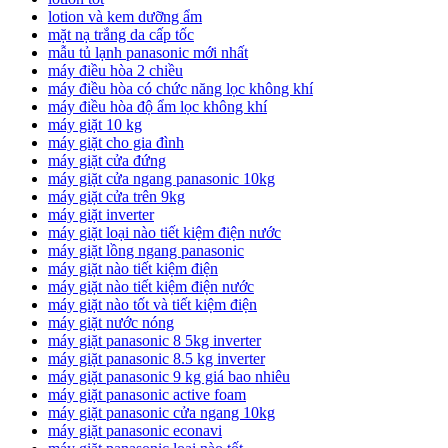
lotion và kem dưỡng ẩm
mặt nạ trắng da cấp tốc
mẫu tủ lạnh panasonic mới nhất
máy điều hòa 2 chiều
máy điều hòa có chức năng lọc không khí
máy điều hòa độ ẩm lọc không khí
máy giặt 10 kg
máy giặt cho gia đình
máy giặt cửa đứng
máy giặt cửa ngang panasonic 10kg
máy giặt cửa trên 9kg
máy giặt inverter
máy giặt loại nào tiết kiệm điện nước
máy giặt lồng ngang panasonic
máy giặt nào tiết kiệm điện
máy giặt nào tiết kiệm điện nước
máy giặt nào tốt và tiết kiệm điện
máy giặt nước nóng
máy giặt panasonic 8 5kg inverter
máy giặt panasonic 8.5 kg inverter
máy giặt panasonic 9 kg giá bao nhiêu
máy giặt panasonic active foam
máy giặt panasonic cửa ngang 10kg
máy giặt panasonic econavi