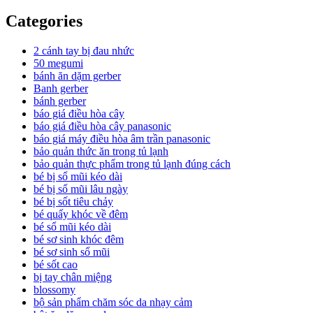
Categories
2 cánh tay bị đau nhức
50 megumi
bánh ăn dặm gerber
Banh gerber
bánh gerber
báo giá điều hòa cây
báo giá điều hòa cây panasonic
báo giá máy điều hòa âm trần panasonic
bảo quản thức ăn trong tủ lạnh
bảo quản thực phẩm trong tủ lạnh đúng cách
bé bị sổ mũi kéo dài
bé bị sổ mũi lâu ngày
bé bị sốt tiêu chảy
bé quấy khóc về đêm
bé sổ mũi kéo dài
bé sơ sinh khóc đêm
bé sơ sinh sổ mũi
bé sốt cao
bị tay chân miệng
blossomy
bộ sản phẩm chăm sóc da nhạy cảm