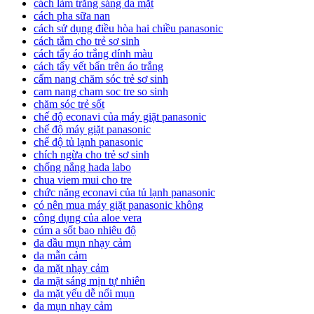
cách làm trắng sáng da mặt
cách pha sữa nan
cách sử dụng điều hòa hai chiều panasonic
cách tắm cho trẻ sơ sinh
cách tẩy áo trắng dính màu
cách tẩy vết bẩn trên áo trắng
cẩm nang chăm sóc trẻ sơ sinh
cam nang cham soc tre so sinh
chăm sóc trẻ sốt
chế độ econavi của máy giặt panasonic
chế độ máy giặt panasonic
chế độ tủ lạnh panasonic
chích ngừa cho trẻ sơ sinh
chống nắng hada labo
chua viem mui cho tre
chức năng econavi của tủ lạnh panasonic
có nên mua máy giặt panasonic không
công dụng của aloe vera
cúm a sốt bao nhiêu độ
da dầu mụn nhạy cảm
da mẫn cảm
da mặt nhạy cảm
da mặt sáng mịn tự nhiên
da mặt yếu dễ nổi mụn
da mụn nhạy cảm