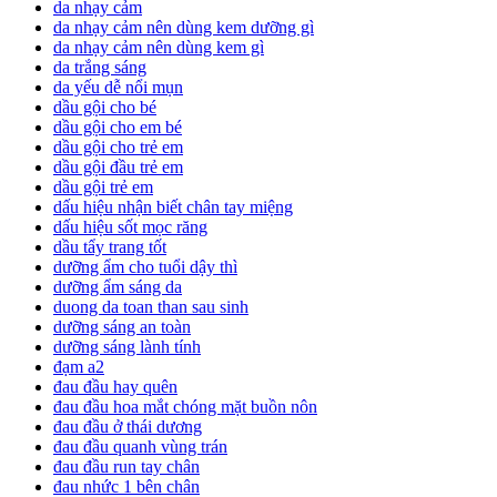
da nhạy cảm
da nhạy cảm nên dùng kem dưỡng gì
da nhạy cảm nên dùng kem gì
da trắng sáng
da yếu dễ nổi mụn
dầu gội cho bé
dầu gội cho em bé
dầu gội cho trẻ em
dầu gội đầu trẻ em
dầu gội trẻ em
dấu hiệu nhận biết chân tay miệng
dấu hiệu sốt mọc răng
dầu tẩy trang tốt
dưỡng ẩm cho tuổi dậy thì
dưỡng ẩm sáng da
duong da toan than sau sinh
dưỡng sáng an toàn
dưỡng sáng lành tính
đạm a2
đau đầu hay quên
đau đầu hoa mắt chóng mặt buồn nôn
đau đầu ở thái dương
đau đầu quanh vùng trán
đau đầu run tay chân
đau nhức 1 bên chân