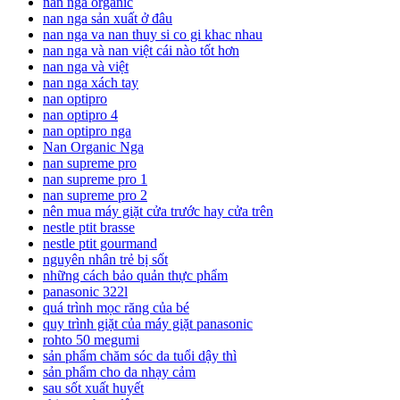
nan nga organic
nan nga sản xuất ở đâu
nan nga va nan thuy si co gi khac nhau
nan nga và nan việt cái nào tốt hơn
nan nga và việt
nan nga xách tay
nan optipro
nan optipro 4
nan optipro nga
Nan Organic Nga
nan supreme pro
nan supreme pro 1
nan supreme pro 2
nên mua máy giặt cửa trước hay cửa trên
nestle ptit brasse
nestle ptit gourmand
nguyên nhân trẻ bị sốt
những cách bảo quản thực phẩm
panasonic 322l
quá trình mọc răng của bé
quy trình giặt của máy giặt panasonic
rohto 50 megumi
sản phẩm chăm sóc da tuổi dậy thì
sản phẩm cho da nhạy cảm
sau sốt xuất huyết