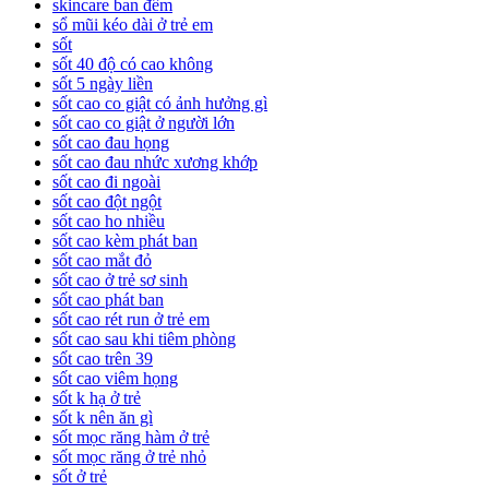
skincare ban đêm
sổ mũi kéo dài ở trẻ em
sốt
sốt 40 độ có cao không
sốt 5 ngày liền
sốt cao co giật có ảnh hưởng gì
sốt cao co giật ở người lớn
sốt cao đau họng
sốt cao đau nhức xương khớp
sốt cao đi ngoài
sốt cao đột ngột
sốt cao ho nhiều
sốt cao kèm phát ban
sốt cao mắt đỏ
sốt cao ở trẻ sơ sinh
sốt cao phát ban
sốt cao rét run ở trẻ em
sốt cao sau khi tiêm phòng
sốt cao trên 39
sốt cao viêm họng
sốt k hạ ở trẻ
sốt k nên ăn gì
sốt mọc răng hàm ở trẻ
sốt mọc răng ở trẻ nhỏ
sốt ở trẻ