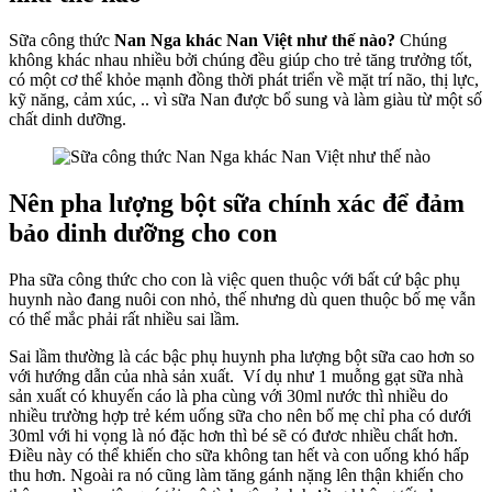
Đúng
Lượng
Sữa công thức
Nan Nga khác Nan Việt như thế nào?
Chúng
Sữa
không khác nhau nhiều bởi chúng đều giúp cho trẻ tăng trưởng tốt,
có một cơ thể khỏe mạnh đồng thời phát triển về mặt trí não, thị lực,
kỹ năng, cảm xúc, .. vì sữa Nan được bổ sung và làm giàu từ một số
chất dinh dưỡng.
Nên pha lượng bột sữa chính xác để đảm
bảo dinh dưỡng cho con
Pha sữa công thức cho con là việc quen thuộc với bất cứ bậc phụ
huynh nào đang nuôi con nhỏ, thế nhưng dù quen thuộc bố mẹ vẫn
có thể mắc phải rất nhiều sai lầm.
Sai lầm thường là các bậc phụ huynh pha lượng bột sữa cao hơn so
với hướng dẫn của nhà sản xuất. Ví dụ như 1 muỗng gạt sữa nhà
sản xuất có khuyến cáo là pha cùng với 30ml nước thì nhiều do
nhiều trường hợp trẻ kém uống sữa cho nên bố mẹ chỉ pha có dưới
30ml với hi vọng là nó đặc hơn thì bé sẽ có đươc nhiều chất hơn.
Điều này có thể khiến cho sữa không tan hết và con uống khó hấp
thu hơn. Ngoài ra nó cũng làm tăng gánh nặng lên thận khiến cho