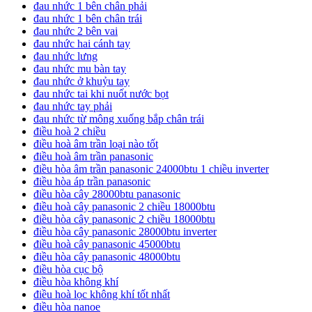
đau nhức 1 bên chân phải
đau nhức 1 bên chân trái
đau nhức 2 bên vai
đau nhức hai cánh tay
đau nhức lưng
đau nhức mu bàn tay
đau nhức ở khuỷu tay
đau nhức tai khi nuốt nước bọt
đau nhức tay phải
đau nhức từ mông xuống bắp chân trái
điều hoà 2 chiều
điều hoà âm trần loại nào tốt
điều hoà âm trần panasonic
điều hòa âm trần panasonic 24000btu 1 chiều inverter
điều hòa áp trần panasonic
điều hòa cây 28000btu panasonic
điều hoà cây panasonic 2 chiều 18000btu
điều hòa cây panasonic 2 chiều 18000btu
điều hòa cây panasonic 28000btu inverter
điều hoà cây panasonic 45000btu
điều hòa cây panasonic 48000btu
điều hòa cục bộ
điều hòa không khí
điều hoà lọc không khí tốt nhất
điều hòa nanoe