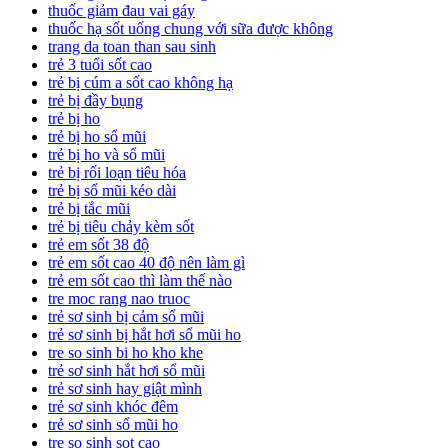
thuốc giảm đau vai gáy
thuốc hạ sốt uống chung với sữa được không
trang da toan than sau sinh
trẻ 3 tuổi sốt cao
trẻ bị cúm a sốt cao không hạ
trẻ bị đầy bụng
trẻ bị ho
trẻ bị ho sổ mũi
trẻ bị ho và sổ mũi
trẻ bị rối loạn tiêu hóa
trẻ bị sổ mũi kéo dài
trẻ bị tắc mũi
trẻ bị tiêu chảy kèm sốt
trẻ em sốt 38 độ
trẻ em sốt cao 40 độ nên làm gì
trẻ em sốt cao thì làm thế nào
tre moc rang nao truoc
trẻ sơ sinh bị cảm sổ mũi
trẻ sơ sinh bị hắt hơi sổ mũi ho
tre so sinh bi ho kho khe
trẻ sơ sinh hắt hơi sổ mũi
trẻ sơ sinh hay giật mình
trẻ sơ sinh khóc đêm
trẻ sơ sinh sổ mũi ho
tre so sinh sot cao