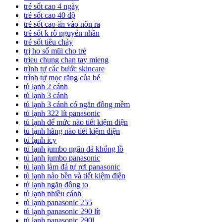
trẻ sốt cao 4 ngày
trẻ sốt cao 40 độ
trẻ sốt cao ăn vào nôn ra
trẻ sốt k rõ nguyên nhân
trẻ sốt tiêu chảy
trị ho sổ mũi cho trẻ
trieu chung chan tay mieng
trình tự các bước skincare
trình tự mọc răng của bé
tủ lạnh 2 cánh
tủ lạnh 3 cánh
tủ lạnh 3 cánh có ngăn đông mềm
tủ lạnh 322 lít panasonic
tủ lạnh để mức nào tiết kiệm điện
tủ lạnh hãng nào tiết kiệm điện
tủ lạnh icy
tủ lạnh jumbo ngăn đá khổng lồ
tủ lạnh jumbo panasonic
tủ lạnh làm đá tự rơi panasonic
tủ lạnh nào bền và tiết kiệm điện
tủ lạnh ngăn đông to
tủ lạnh nhiều cánh
tủ lạnh panasonic 255
tủ lạnh panasonic 290 lít
tủ lạnh panasonic 290l