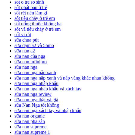
sot o tre so sinh
sốt phát ban ở trẻ
sốt rét nên làm gì
sốt tiêu chảy ở trẻ em
sốt uống thuốc không hạ
sốt và tiêu chảy ở trẻ em
sốt vi rút
sữa chua ptit
sữa đạm a2 và 5hmo
sữa nan a2
sữa nan của nga
sữa nan infinipro
sữa nan nga
sữa nan nga nắp xanh
sữa nan nga nắp xanh và nắp vàng khác nhau không
sữa nan nga nhập khẩu
sữa nan nga nhập khẩu và xách tay
sữa nan nga review
sữa nan nga thật và giả
sữa Nan Nga tốt không
sữa nan nga xách tay và nhập khẩu
sữa nan organic
sữa nan pha sẵn
sữa nan supreme
sữa nan supreme 1