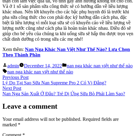
thận con làm việc quá tải, vô tình gây ảnh hưởng không tốt cho con.
Và ở 1 số sản phẩm sữa công thức sẽ có hướng dẫn về liều lượng
khác nhau. Nên lời khuyên cho các bậc phụ huynh đó là trước khi
pha sữa công thức cho con phải đọc kỹ hướng dẫn cách pha, đặc
biệt là liều lượng vì mỗi loại sữa sẽ có khuyến cáo về liều lượng về
lượng nước cũng như cách pha là hoàn toàn khác nhau. Điều đó sẽ
giúp cho bé yêu của chúng ta khi uống sữa sẽ hấp thu được trọn vẹn
chất dinh dưỡng có trong sữa các mẹ nhé!
Xem thêm:
Nan Nga Khác Nan Việt Như Thế Nào? Lựa Chọn
Theo Thành Phần
Posted
Posted
admin
December 14, 2022
nan nga khác nan việt như thế nào
by
in
Tags:
nan nga khác nan việt như thế nào
Post
Previous
Previous Post
post:
Lý Do Tại Sao Sữa Nan Supreme Pro 2 Có Vị Đắng?
navigation
Next
Next Post
post:
Nan Nga Sản Xuất Ở Đâu? Trẻ Dị Ứng Sữa Bò Phải Làm Sao?
Leave a comment
Your email address will not be published.
Required fields are
marked
*
Comment
*