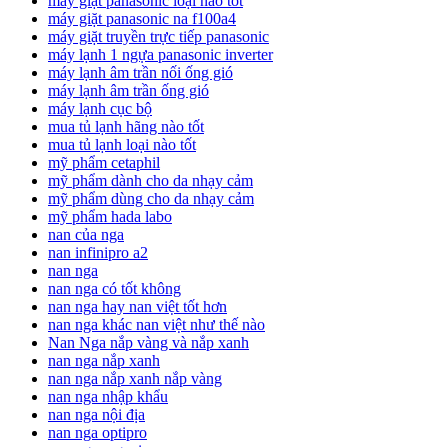
máy giặt panasonic loại nào tốt
máy giặt panasonic na f100a4
máy giặt truyền trực tiếp panasonic
máy lạnh 1 ngựa panasonic inverter
máy lạnh âm trần nối ống gió
máy lạnh âm trần ống gió
máy lạnh cục bộ
mua tủ lạnh hãng nào tốt
mua tủ lạnh loại nào tốt
mỹ phẩm cetaphil
mỹ phẩm dành cho da nhạy cảm
mỹ phẩm dùng cho da nhạy cảm
mỹ phẩm hada labo
nan của nga
nan infinipro a2
nan nga
nan nga có tốt không
nan nga hay nan việt tốt hơn
nan nga khác nan việt như thế nào
Nan Nga nắp vàng và nắp xanh
nan nga nắp xanh
nan nga nắp xanh nắp vàng
nan nga nhập khẩu
nan nga nội địa
nan nga optipro