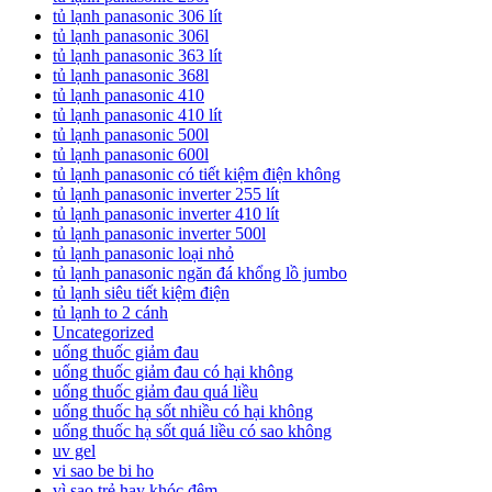
tủ lạnh panasonic 306 lít
tủ lạnh panasonic 306l
tủ lạnh panasonic 363 lít
tủ lạnh panasonic 368l
tủ lạnh panasonic 410
tủ lạnh panasonic 410 lít
tủ lạnh panasonic 500l
tủ lạnh panasonic 600l
tủ lạnh panasonic có tiết kiệm điện không
tủ lạnh panasonic inverter 255 lít
tủ lạnh panasonic inverter 410 lít
tủ lạnh panasonic inverter 500l
tủ lạnh panasonic loại nhỏ
tủ lạnh panasonic ngăn đá khổng lồ jumbo
tủ lạnh siêu tiết kiệm điện
tủ lạnh to 2 cánh
Uncategorized
uống thuốc giảm đau
uống thuốc giảm đau có hại không
uống thuốc giảm đau quá liều
uống thuốc hạ sốt nhiều có hại không
uống thuốc hạ sốt quá liều có sao không
uv gel
vi sao be bi ho
vì sao trẻ hay khóc đêm