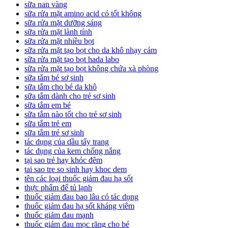
sữa nan vàng
sữa rửa mặt amino acid có tốt không
sữa rửa mặt dưỡng sáng
sữa rửa mặt lành tính
sữa rửa mặt nhiều bọt
sữa rửa mặt tạo bọt cho da khô nhạy cảm
sữa rửa mặt tạo bọt hada labo
sữa rửa mặt tạo bọt không chứa xà phòng
sữa tắm bé sơ sinh
sữa tắm cho bé da khô
sữa tắm dành cho trẻ sơ sinh
sữa tắm em bé
sữa tắm nào tốt cho trẻ sơ sinh
sữa tắm trẻ em
sữa tắm trẻ sơ sinh
tác dụng của dầu tẩy trang
tác dụng của kem chống nắng
tại sao trẻ hay khóc đêm
tai sao tre so sinh hay khoc dem
tên các loại thuốc giảm đau hạ sốt
thực phẩm để tủ lạnh
thuốc giảm đau bao lâu có tác dụng
thuốc giảm đau hạ sốt kháng viêm
thuốc giảm đau mạnh
thuốc giảm đau mọc răng cho bé