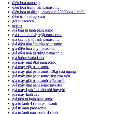
điều hoà nanoe g
điều hòa trung tâm panasonic
điều hòa tủ đứng panasonic 28000btu 1 chiều
điều trị da nhạy cảm
gel sunscreen
gerber
giá bán tủ lạnh panasonic
giá các loại máy giặt panasonic
giá các loại tủ lạnh panasonic
giá điều hòa âm trần panasonic
giá điều hòa cây panasonic
giá điều hoà tủ đứng panasonic
giá lotion hada labo
giá máy giặt 9kg panasonic
giá máy giặt panasonic
giá máy giặt panasonic 10kg cửa ngang
giá máy giặt panasonic 9kg cửa trên
giá máy giặt panasonic cửa trước
giá máy giặt panasonic inverter
giá máy lạnh âm trần nối ống gió
giá máy lạnh cây
giá tiền tủ lạnh panasonic
giá tủ lạnh 4 cánh panasonic
giá tủ lạnh panasonic
giá tủ lạnh panasonic 4 cánh