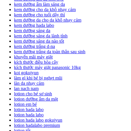
kem dưỡng ẩm làm sáng da
kem dưỡng cho da khô nhạy cảm
kem dưỡng cho tuổi dậy thì
kem dưỡng da cho da khô nhạy cảm
kem dưỡng hada labo
kem dưỡng sáng da
kem dưỡng sáng da lành tính
kem dưỡng sáng da nào tốt
kem dưỡng trắng d-na
kem dưỡng trắng da toàn thân sau sinh
khuyến mãi máy giặt
kích thước điều hòa cây
kích thước máy giặt panasonic 10kg
koi gokujyun
làm gì khi bé bị nghẹt mũi
làn da nhạy cảm
lan nach nam
lotion cho bé sơ sinh
lotion dưỡng ẩm da mặt
lotion em bé
lotion hada labo
lotion hada labo
lotion hada labo gokujyun
lotion hadalabo premium
lotion tốt