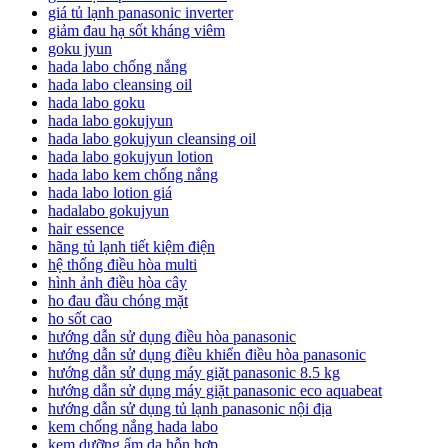
giá tủ lạnh panasonic inverter
giảm đau hạ sốt kháng viêm
goku jyun
hada labo chống nắng
hada labo cleansing oil
hada labo goku
hada labo gokujyun
hada labo gokujyun cleansing oil
hada labo gokujyun lotion
hada labo kem chống nắng
hada labo lotion giá
hadalabo gokujyun
hair essence
hãng tủ lạnh tiết kiệm điện
hệ thống điều hòa multi
hình ảnh điều hòa cây
ho đau đầu chóng mặt
ho sốt cao
hướng dẫn sử dụng điều hòa panasonic
hướng dẫn sử dụng điều khiển điều hòa panasonic
hướng dẫn sử dụng máy giặt panasonic 8.5 kg
hướng dẫn sử dụng máy giặt panasonic eco aquabeat
hướng dẫn sử dụng tủ lạnh panasonic nội địa
kem chống nắng hada labo
kem dưỡng ẩm da hỗn hợp