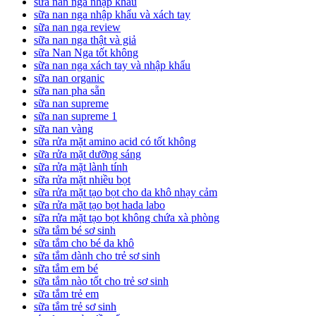
sữa nan nga nhập khẩu
sữa nan nga nhập khẩu và xách tay
sữa nan nga review
sữa nan nga thật và giả
sữa Nan Nga tốt không
sữa nan nga xách tay và nhập khẩu
sữa nan organic
sữa nan pha sẵn
sữa nan supreme
sữa nan supreme 1
sữa nan vàng
sữa rửa mặt amino acid có tốt không
sữa rửa mặt dưỡng sáng
sữa rửa mặt lành tính
sữa rửa mặt nhiều bọt
sữa rửa mặt tạo bọt cho da khô nhạy cảm
sữa rửa mặt tạo bọt hada labo
sữa rửa mặt tạo bọt không chứa xà phòng
sữa tắm bé sơ sinh
sữa tắm cho bé da khô
sữa tắm dành cho trẻ sơ sinh
sữa tắm em bé
sữa tắm nào tốt cho trẻ sơ sinh
sữa tắm trẻ em
sữa tắm trẻ sơ sinh