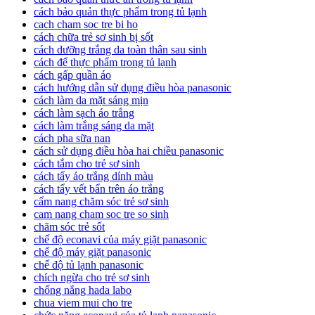
cách bảo quản thực phẩm trong tủ lạnh
cach cham soc tre bi ho
cách chữa trẻ sơ sinh bị sốt
cách dưỡng trắng da toàn thân sau sinh
cách để thực phẩm trong tủ lạnh
cách gấp quần áo
cách hướng dẫn sử dụng điều hòa panasonic
cách làm da mặt sáng mịn
cách làm sạch áo trắng
cách làm trắng sáng da mặt
cách pha sữa nan
cách sử dụng điều hòa hai chiều panasonic
cách tắm cho trẻ sơ sinh
cách tẩy áo trắng dính màu
cách tẩy vết bẩn trên áo trắng
cẩm nang chăm sóc trẻ sơ sinh
cam nang cham soc tre so sinh
chăm sóc trẻ sốt
chế độ econavi của máy giặt panasonic
chế độ máy giặt panasonic
chế độ tủ lạnh panasonic
chích ngừa cho trẻ sơ sinh
chống nắng hada labo
chua viem mui cho tre