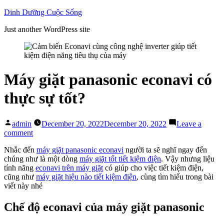
Skip
Dinh Dưỡng Cuộc Sống
to
Just another WordPress site
content
Máy giặt panasonic econavi có
thực sự tốt?
Posted
admin
December 20, 2022
December 20, 2022
Leave a
by
on
comment
Máy
Nhắc đến
máy giặt panasonic econavi
người ta sẽ nghĩ ngay đến
giặt
chúng như là một dòng
máy giặt tốt tiết kiệm điện
. Vậy nhưng liệu
panasonic
tính năng
econavi trên máy giặt
có giúp cho việc tiết kiệm điện,
econavi
cũng như
máy giặt hiệu nào tiết kiệm điện
, cùng tìm hiểu trong bài
có
viết này nhé
thực
sự
tốt?
Chế độ econavi của máy giặt panasonic