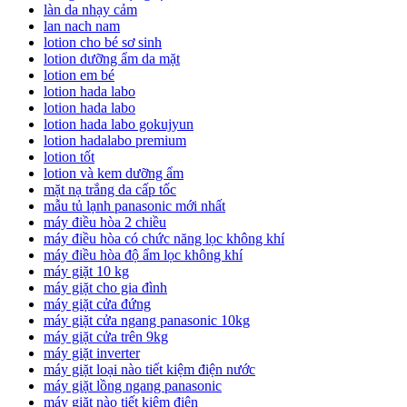
làn da nhạy cảm
lan nach nam
lotion cho bé sơ sinh
lotion dưỡng ẩm da mặt
lotion em bé
lotion hada labo
lotion hada labo
lotion hada labo gokujyun
lotion hadalabo premium
lotion tốt
lotion và kem dưỡng ẩm
mặt nạ trắng da cấp tốc
mẫu tủ lạnh panasonic mới nhất
máy điều hòa 2 chiều
máy điều hòa có chức năng lọc không khí
máy điều hòa độ ẩm lọc không khí
máy giặt 10 kg
máy giặt cho gia đình
máy giặt cửa đứng
máy giặt cửa ngang panasonic 10kg
máy giặt cửa trên 9kg
máy giặt inverter
máy giặt loại nào tiết kiệm điện nước
máy giặt lồng ngang panasonic
máy giặt nào tiết kiệm điện