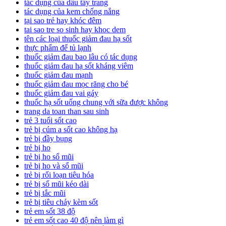
tác dụng của dầu tẩy trang
tác dụng của kem chống nắng
tại sao trẻ hay khóc đêm
tai sao tre so sinh hay khoc dem
tên các loại thuốc giảm đau hạ sốt
thực phẩm để tủ lạnh
thuốc giảm đau bao lâu có tác dụng
thuốc giảm đau hạ sốt kháng viêm
thuốc giảm đau mạnh
thuốc giảm đau mọc răng cho bé
thuốc giảm đau vai gáy
thuốc hạ sốt uống chung với sữa được không
trang da toan than sau sinh
trẻ 3 tuổi sốt cao
trẻ bị cúm a sốt cao không hạ
trẻ bị đầy bụng
trẻ bị ho
trẻ bị ho sổ mũi
trẻ bị ho và sổ mũi
trẻ bị rối loạn tiêu hóa
trẻ bị sổ mũi kéo dài
trẻ bị tắc mũi
trẻ bị tiêu chảy kèm sốt
trẻ em sốt 38 độ
trẻ em sốt cao 40 độ nên làm gì