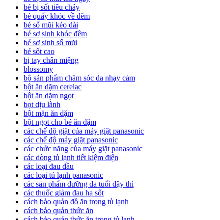
bé bị sốt tiêu chảy
bé quấy khóc về đêm
bé sổ mũi kéo dài
bé sơ sinh khóc đêm
bé sơ sinh sổ mũi
bé sốt cao
bị tay chân miệng
blossomy
bộ sản phẩm chăm sóc da nhạy cảm
bột ăn dặm cerelac
bột ăn dặm ngọt
bọt dịu lành
bột mặn ăn dặm
bột ngọt cho bé ăn dặm
các chế độ giặt của máy giặt panasonic
các chế độ máy giặt panasonic
các chức năng của máy giặt panasonic
các dòng tủ lạnh tiết kiệm điện
các loại đau đầu
các loại tủ lạnh panasonic
các sản phẩm dưỡng da tuổi dậy thì
các thuốc giảm đau hạ sốt
cách bảo quản đồ ăn trong tủ lạnh
cách bảo quản thức ăn
cách bảo quản thức ăn trong tủ lạnh