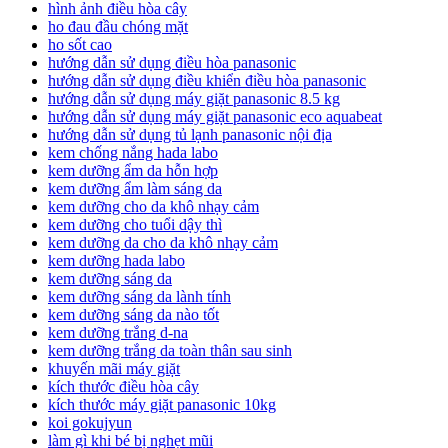
hình ảnh điều hòa cây
ho đau đầu chóng mặt
ho sốt cao
hướng dẫn sử dụng điều hòa panasonic
hướng dẫn sử dụng điều khiển điều hòa panasonic
hướng dẫn sử dụng máy giặt panasonic 8.5 kg
hướng dẫn sử dụng máy giặt panasonic eco aquabeat
hướng dẫn sử dụng tủ lạnh panasonic nội địa
kem chống nắng hada labo
kem dưỡng ẩm da hỗn hợp
kem dưỡng ẩm làm sáng da
kem dưỡng cho da khô nhạy cảm
kem dưỡng cho tuổi dậy thì
kem dưỡng da cho da khô nhạy cảm
kem dưỡng hada labo
kem dưỡng sáng da
kem dưỡng sáng da lành tính
kem dưỡng sáng da nào tốt
kem dưỡng trắng d-na
kem dưỡng trắng da toàn thân sau sinh
khuyến mãi máy giặt
kích thước điều hòa cây
kích thước máy giặt panasonic 10kg
koi gokujyun
làm gì khi bé bị nghẹt mũi