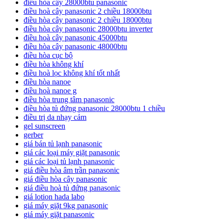
điều hòa cây 28000btu panasonic
điều hoà cây panasonic 2 chiều 18000btu
điều hòa cây panasonic 2 chiều 18000btu
điều hòa cây panasonic 28000btu inverter
điều hoà cây panasonic 45000btu
điều hòa cây panasonic 48000btu
điều hòa cục bộ
điều hòa không khí
điều hoà lọc không khí tốt nhất
điều hòa nanoe
điều hoà nanoe g
điều hòa trung tâm panasonic
điều hòa tủ đứng panasonic 28000btu 1 chiều
điều trị da nhạy cảm
gel sunscreen
gerber
giá bán tủ lạnh panasonic
giá các loại máy giặt panasonic
giá các loại tủ lạnh panasonic
giá điều hòa âm trần panasonic
giá điều hòa cây panasonic
giá điều hoà tủ đứng panasonic
giá lotion hada labo
giá máy giặt 9kg panasonic
giá máy giặt panasonic