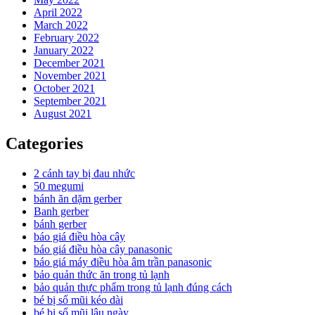
April 2022
March 2022
February 2022
January 2022
December 2021
November 2021
October 2021
September 2021
August 2021
Categories
2 cánh tay bị đau nhức
50 megumi
bánh ăn dặm gerber
Banh gerber
bánh gerber
báo giá điều hòa cây
báo giá điều hòa cây panasonic
báo giá máy điều hòa âm trần panasonic
bảo quản thức ăn trong tủ lạnh
bảo quản thực phẩm trong tủ lạnh đúng cách
bé bị sổ mũi kéo dài
bé bị sổ mũi lâu ngày