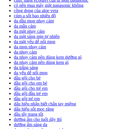
chức năng econavi của tủ lạnh panasonic
có nên mua máy giặt panasonic không
công dụng của aloe vera
cúm a sốt bao nhiêu độ
da dầu mụn nhạy cảm
da mẫn cảm
da mặt nhạy cảm
da mặt sáng mịn tự nhiên
da mặt yếu dễ nổi mụn
da mụn nhạy cảm
da nhạy cảm
da nhạy cảm nên dùng kem dưỡng gì
da nhạy cảm nên dùng kem gì
da trắng sáng
da yếu dễ nổi mụn
dầu gội cho bé
dầu gội cho em bé
dầu gội cho trẻ em
dầu gội đầu trẻ em
dầu gội trẻ em
dấu hiệu nhận biết chân tay miệng
dấu hiệu sốt mọc răng
dầu tẩy trang tốt
dưỡng ẩm cho tuổi dậy thì
dưỡng ẩm sáng da