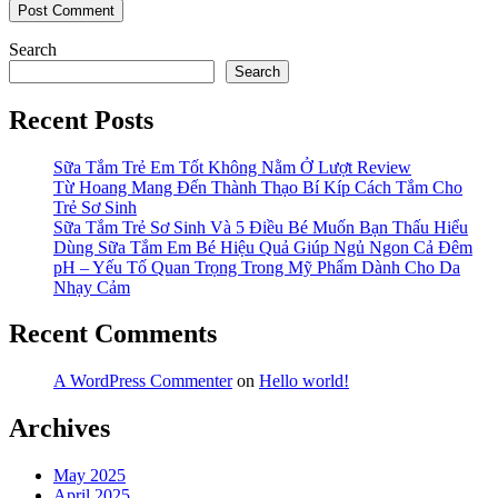
Search
Search
Recent Posts
Sữa Tắm Trẻ Em Tốt Không Nằm Ở Lượt Review
Từ Hoang Mang Đến Thành Thạo Bí Kíp Cách Tắm Cho
Trẻ Sơ Sinh
Sữa Tắm Trẻ Sơ Sinh Và 5 Điều Bé Muốn Bạn Thấu Hiểu
Dùng Sữa Tắm Em Bé Hiệu Quả Giúp Ngủ Ngon Cả Đêm
pH – Yếu Tố Quan Trọng Trong Mỹ Phẩm Dành Cho Da
Nhạy Cảm
Recent Comments
A WordPress Commenter
on
Hello world!
Archives
May 2025
April 2025