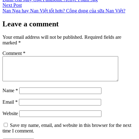
navigation
Next
Next Post
post:
Nan Nga hay Nan Việt tốt hơn? Công dụng của sữa Nan Việt?
Leave a comment
Your email address will not be published.
Required fields are
marked
*
Comment
*
Name
*
Email
*
Website
Save my name, email, and website in this browser for the next
time I comment.