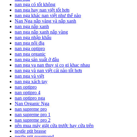
nan nga có tốt không
nan nga hay nan việt tốt hơn
nan nga khác nan việt như thế nào
Nan Nga nắp vàng và nắp xanh
nan nga nắp xanh
nan nga nắp xanh nắp vàng
nan nga nhập khẩu
nan nga nội địa
nan nga optipro
nan nga organic
nan nga sản xuất ở đâu
nan nga va nan thuy si co gi khac nhau
nan nga và nan việt cái nào tốt hơn
nan nga và việt
nan nga xách tay
nan optipro
nan optipro 4
nan optipro nga
Nan Organic Nga
nan supreme pro
nan supreme pro 1
nan supreme pro 2
nên mua máy giặt cửa trước hay cửa trên
nestle ptit brasse
nestle ptit gourmand