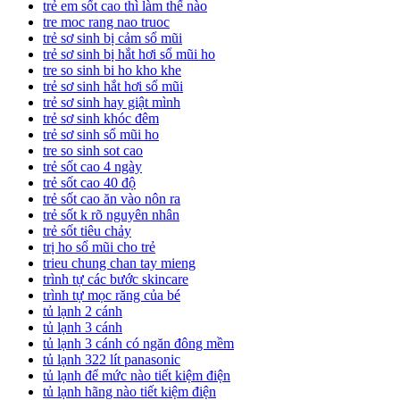
trẻ em sốt cao thì làm thế nào
tre moc rang nao truoc
trẻ sơ sinh bị cảm sổ mũi
trẻ sơ sinh bị hắt hơi sổ mũi ho
tre so sinh bi ho kho khe
trẻ sơ sinh hắt hơi sổ mũi
trẻ sơ sinh hay giật mình
trẻ sơ sinh khóc đêm
trẻ sơ sinh sổ mũi ho
tre so sinh sot cao
trẻ sốt cao 4 ngày
trẻ sốt cao 40 độ
trẻ sốt cao ăn vào nôn ra
trẻ sốt k rõ nguyên nhân
trẻ sốt tiêu chảy
trị ho sổ mũi cho trẻ
trieu chung chan tay mieng
trình tự các bước skincare
trình tự mọc răng của bé
tủ lạnh 2 cánh
tủ lạnh 3 cánh
tủ lạnh 3 cánh có ngăn đông mềm
tủ lạnh 322 lít panasonic
tủ lạnh để mức nào tiết kiệm điện
tủ lạnh hãng nào tiết kiệm điện