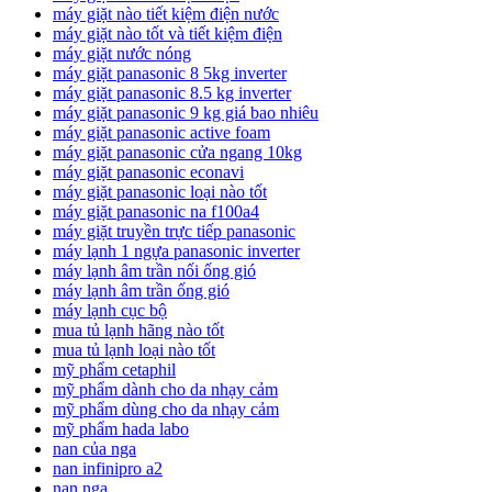
máy giặt nào tiết kiệm điện nước
máy giặt nào tốt và tiết kiệm điện
máy giặt nước nóng
máy giặt panasonic 8 5kg inverter
máy giặt panasonic 8.5 kg inverter
máy giặt panasonic 9 kg giá bao nhiêu
máy giặt panasonic active foam
máy giặt panasonic cửa ngang 10kg
máy giặt panasonic econavi
máy giặt panasonic loại nào tốt
máy giặt panasonic na f100a4
máy giặt truyền trực tiếp panasonic
máy lạnh 1 ngựa panasonic inverter
máy lạnh âm trần nối ống gió
máy lạnh âm trần ống gió
máy lạnh cục bộ
mua tủ lạnh hãng nào tốt
mua tủ lạnh loại nào tốt
mỹ phẩm cetaphil
mỹ phẩm dành cho da nhạy cảm
mỹ phẩm dùng cho da nhạy cảm
mỹ phẩm hada labo
nan của nga
nan infinipro a2
nan nga