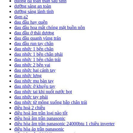
duong da toan than sau sinh
dưỡng sáng an toàn
dưỡng sáng lành tính
đạm a2
đau đầu hay quên
đau đầu hoa mắt chóng mặt buồn nôn
đau đầu ở thái dương
đau đầu quanh vùng trán
đau đầu run tay chân
đau nhức 1 bên chân
đau nhức 1 bên chân phải
đau nhức 1 bên chân trái
đau nhức 2 bên vai
đau nhức hai cánh tay
đau nhức lưng
đau nhức mu bàn tay
đau nhức ở khuỷu tay
đau nhức tai khi nuốt nước bọt
đau nhức tay phải
đau nhức từ mông xuống bắp chân trái
điều hoà 2 chiều
điều hoà âm trần loại nào tốt
điều hoà âm trần panasonic
điều hòa âm trần panasonic 24000btu 1 chiều inverter
điều hòa áp trần panasonic