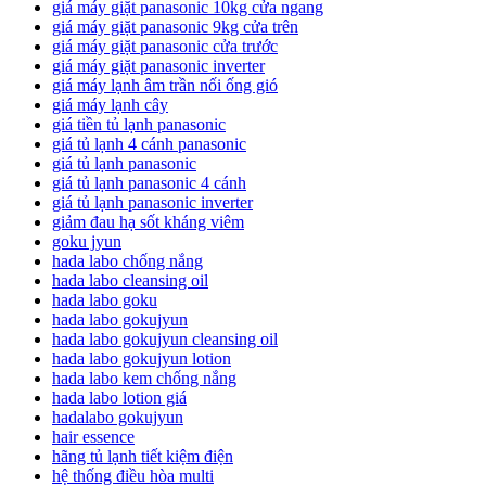
giá máy giặt panasonic 10kg cửa ngang
giá máy giặt panasonic 9kg cửa trên
giá máy giặt panasonic cửa trước
giá máy giặt panasonic inverter
giá máy lạnh âm trần nối ống gió
giá máy lạnh cây
giá tiền tủ lạnh panasonic
giá tủ lạnh 4 cánh panasonic
giá tủ lạnh panasonic
giá tủ lạnh panasonic 4 cánh
giá tủ lạnh panasonic inverter
giảm đau hạ sốt kháng viêm
goku jyun
hada labo chống nắng
hada labo cleansing oil
hada labo goku
hada labo gokujyun
hada labo gokujyun cleansing oil
hada labo gokujyun lotion
hada labo kem chống nắng
hada labo lotion giá
hadalabo gokujyun
hair essence
hãng tủ lạnh tiết kiệm điện
hệ thống điều hòa multi