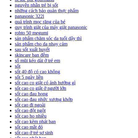
nguyên nhân trẻ bị sốt
những cách bảo quản thực phẩm
panasonic 322l
quá trình mọc răng của bé
quy trình giặt của máy giặt panasonic
rohto 50 megumi
sản phẩm chăm sóc da tuổi dậy thì
sản phẩm cho da nhạy cảm
sau sốt xuất huyết
skincare ban đêm
sổ mũi kéo dài ở trẻ em
sốt
sốt 40 độ có cao không
sốt 5 ngày liền
sốt cao co giật có ảnh hưởng gì
sốt cao co giật ở người lớn
sốt cao đau họng
sốt cao đau nhức xương khớp
sốt cao đi ngoài
sốt cao đột ngột
sốt cao ho nhiều
sốt cao kèm phát ban
sốt cao mắt đỏ
sốt cao ở trẻ sơ sinh