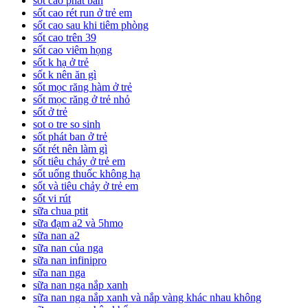
sốt cao phát ban
sốt cao rét run ở trẻ em
sốt cao sau khi tiêm phòng
sốt cao trên 39
sốt cao viêm họng
sốt k hạ ở trẻ
sốt k nên ăn gì
sốt mọc răng hàm ở trẻ
sốt mọc răng ở trẻ nhỏ
sốt ở trẻ
sot o tre so sinh
sốt phát ban ở trẻ
sốt rét nên làm gì
sốt tiêu chảy ở trẻ em
sốt uống thuốc không hạ
sốt và tiêu chảy ở trẻ em
sốt vi rút
sữa chua ptit
sữa đạm a2 và 5hmo
sữa nan a2
sữa nan của nga
sữa nan infinipro
sữa nan nga
sữa nan nga nắp xanh
sữa nan nga nắp xanh và nắp vàng khác nhau không