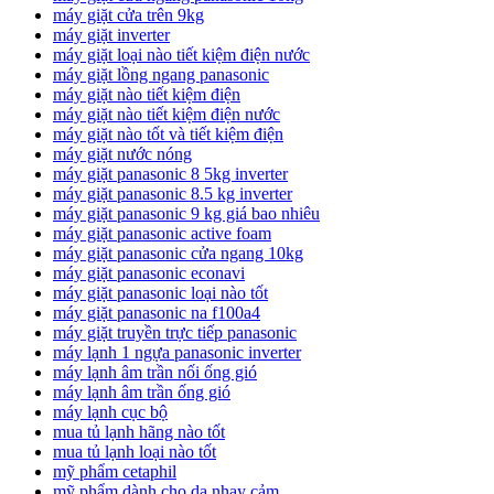
máy giặt cửa trên 9kg
máy giặt inverter
máy giặt loại nào tiết kiệm điện nước
máy giặt lồng ngang panasonic
máy giặt nào tiết kiệm điện
máy giặt nào tiết kiệm điện nước
máy giặt nào tốt và tiết kiệm điện
máy giặt nước nóng
máy giặt panasonic 8 5kg inverter
máy giặt panasonic 8.5 kg inverter
máy giặt panasonic 9 kg giá bao nhiêu
máy giặt panasonic active foam
máy giặt panasonic cửa ngang 10kg
máy giặt panasonic econavi
máy giặt panasonic loại nào tốt
máy giặt panasonic na f100a4
máy giặt truyền trực tiếp panasonic
máy lạnh 1 ngựa panasonic inverter
máy lạnh âm trần nối ống gió
máy lạnh âm trần ống gió
máy lạnh cục bộ
mua tủ lạnh hãng nào tốt
mua tủ lạnh loại nào tốt
mỹ phẩm cetaphil
mỹ phẩm dành cho da nhạy cảm