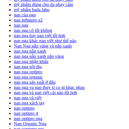
mỹ phẩm dùng cho da nhạy cảm
mỹ phẩm hada labo
nan của nga
nan infinipro a2
nan nga
nan nga có tốt không
nan nga hay nan việt tốt hơn
nan nga khác nan việt như thế nào
Nan Nga nắp vàng và nắp xanh
nan nga nắp xanh
nan nga nắp xanh nắp vàng
nan nga nhập khẩu
nan nga nội địa
nan nga optipro
nan nga organic
nan nga sản xuất ở đâu
nan nga va nan thuy si co gi khac nhau
nan nga và nan việt cái nào tốt hơn
nan nga và việt
nan nga xách tay
nan optipro
nan optipro 4
nan optipro nga
Nan Organic Nga
nan supreme pro