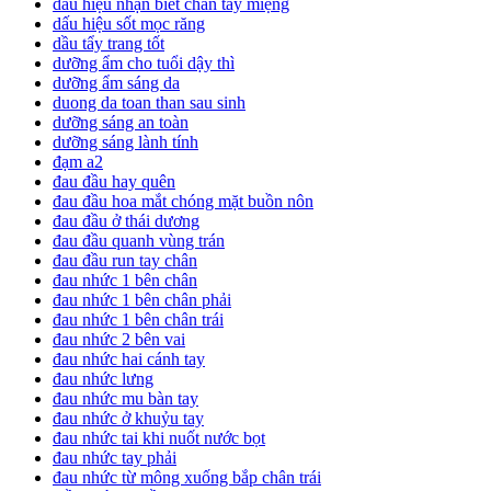
dấu hiệu nhận biết chân tay miệng
dấu hiệu sốt mọc răng
dầu tẩy trang tốt
dưỡng ẩm cho tuổi dậy thì
dưỡng ẩm sáng da
duong da toan than sau sinh
dưỡng sáng an toàn
dưỡng sáng lành tính
đạm a2
đau đầu hay quên
đau đầu hoa mắt chóng mặt buồn nôn
đau đầu ở thái dương
đau đầu quanh vùng trán
đau đầu run tay chân
đau nhức 1 bên chân
đau nhức 1 bên chân phải
đau nhức 1 bên chân trái
đau nhức 2 bên vai
đau nhức hai cánh tay
đau nhức lưng
đau nhức mu bàn tay
đau nhức ở khuỷu tay
đau nhức tai khi nuốt nước bọt
đau nhức tay phải
đau nhức từ mông xuống bắp chân trái