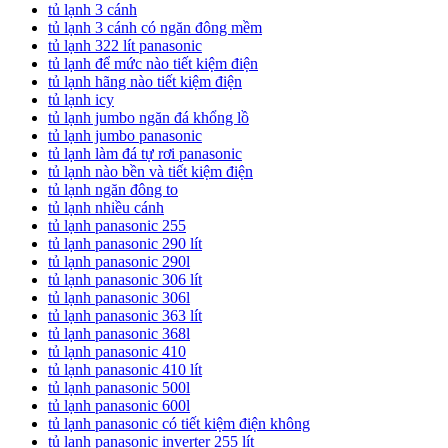
tủ lạnh 3 cánh
tủ lạnh 3 cánh có ngăn đông mềm
tủ lạnh 322 lít panasonic
tủ lạnh để mức nào tiết kiệm điện
tủ lạnh hãng nào tiết kiệm điện
tủ lạnh icy
tủ lạnh jumbo ngăn đá khổng lồ
tủ lạnh jumbo panasonic
tủ lạnh làm đá tự rơi panasonic
tủ lạnh nào bền và tiết kiệm điện
tủ lạnh ngăn đông to
tủ lạnh nhiều cánh
tủ lạnh panasonic 255
tủ lạnh panasonic 290 lít
tủ lạnh panasonic 290l
tủ lạnh panasonic 306 lít
tủ lạnh panasonic 306l
tủ lạnh panasonic 363 lít
tủ lạnh panasonic 368l
tủ lạnh panasonic 410
tủ lạnh panasonic 410 lít
tủ lạnh panasonic 500l
tủ lạnh panasonic 600l
tủ lạnh panasonic có tiết kiệm điện không
tủ lạnh panasonic inverter 255 lít