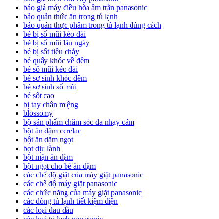
báo giá máy điều hòa âm trần panasonic
bảo quản thức ăn trong tủ lạnh
bảo quản thực phẩm trong tủ lạnh đúng cách
bé bị sổ mũi kéo dài
bé bị sổ mũi lâu ngày
bé bị sốt tiêu chảy
bé quấy khóc về đêm
bé sổ mũi kéo dài
bé sơ sinh khóc đêm
bé sơ sinh sổ mũi
bé sốt cao
bị tay chân miệng
blossomy
bộ sản phẩm chăm sóc da nhạy cảm
bột ăn dặm cerelac
bột ăn dặm ngọt
bọt dịu lành
bột mặn ăn dặm
bột ngọt cho bé ăn dặm
các chế độ giặt của máy giặt panasonic
các chế độ máy giặt panasonic
các chức năng của máy giặt panasonic
các dòng tủ lạnh tiết kiệm điện
các loại đau đầu
các loại tủ lạnh panasonic