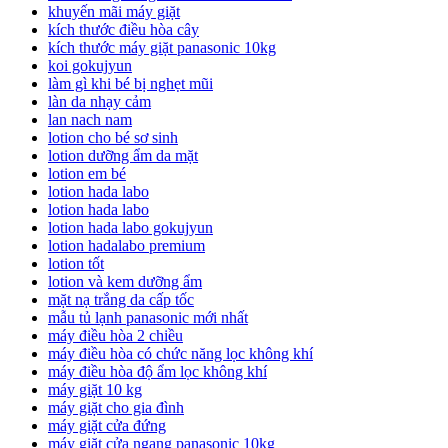
khuyến mãi máy giặt
kích thước điều hòa cây
kích thước máy giặt panasonic 10kg
koi gokujyun
làm gì khi bé bị nghẹt mũi
làn da nhạy cảm
lan nach nam
lotion cho bé sơ sinh
lotion dưỡng ẩm da mặt
lotion em bé
lotion hada labo
lotion hada labo
lotion hada labo gokujyun
lotion hadalabo premium
lotion tốt
lotion và kem dưỡng ẩm
mặt nạ trắng da cấp tốc
mẫu tủ lạnh panasonic mới nhất
máy điều hòa 2 chiều
máy điều hòa có chức năng lọc không khí
máy điều hòa độ ẩm lọc không khí
máy giặt 10 kg
máy giặt cho gia đình
máy giặt cửa đứng
máy giặt cửa ngang panasonic 10kg