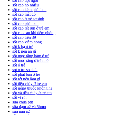
sốt cao đột ngột
sốt cao ho nhiều
sốt cao kèm phát ban
sốt cao mắt đỏ
sốt cao ở trẻ sơ sinh
sốt cao phát ban
sốt cao rét run ở trẻ em
sốt cao sau khi tiêm phòng
sốt cao trên 39
sốt cao viêm họng
sốt k hạ ở trẻ
sốt k nên ăn gì
sốt mọc răng hàm ở trẻ
sốt mọc răng ở trẻ nhỏ
sốt ở trẻ
sot o tre so sinh
sốt phát ban ở trẻ
sốt rét nên làm gì
sốt tiêu chảy ở trẻ em
sốt uống thuốc không hạ
sốt và tiêu chảy ở trẻ em
sốt vi rút
sữa chua ptit
sữa đạm a2 và 5hmo
sữa nan a2