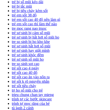
trẻ bị sổ mũi kéo dài
trẻ bị tắc mũi
trẻ bị tiêu chảy kèm sốt
trẻ em sốt 38 độ
trẻ em sốt cao 40 độ nên làm gì
trẻ em sốt cao thì làm thế nào
tre moc rang nao truoc
trẻ sơ sinh bị cảm sổ mũi
trẻ sơ sinh bị hắt hơi sổ mũi ho
tre so sinh bi ho kho khe
trẻ sơ sinh hắt hơi sổ mũi
trẻ sơ sinh hay giật mình
trẻ sơ sinh khóc đêm
trẻ sơ sinh sổ mũi ho
tre so sinh sot cao
trẻ sốt cao 4 ngày
trẻ sốt cao 40 độ
trẻ sốt cao ăn vào nôn ra
trẻ sốt k rõ nguyên nhân
trẻ sốt tiêu chảy
trị ho sổ mũi cho trẻ
trieu chung chan tay mieng
trình tự các bước skincare
trình tự mọc răng của bé
tủ lạnh 2 cánh