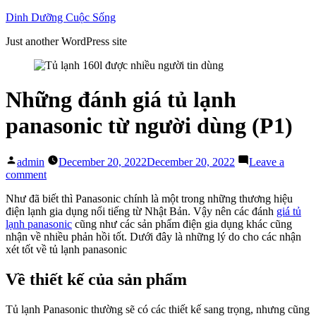
Skip
Dinh Dưỡng Cuộc Sống
to
Just another WordPress site
content
Những đánh giá tủ lạnh
panasonic từ người dùng (P1)
Posted
admin
December 20, 2022
December 20, 2022
Leave a
by
on
comment
Những
Như đã biết thì Panasonic chính là một trong những thương hiệu
đánh
điện lạnh gia dụng nổi tiếng từ Nhật Bản. Vậy nên các đánh
giá tủ
giá
lạnh panasonic
cũng như các sản phẩm điện gia dụng khác cũng
tủ
nhận về nhiều phản hồi tốt. Dưới đây là những lý do cho các nhận
lạnh
xét tốt về tủ lạnh panasonic
panasonic
từ
người
Về thiết kế của sản phẩm
dùng
(P1)
Tủ lạnh Panasonic thường sẽ có các thiết kế sang trọng, nhưng cũng