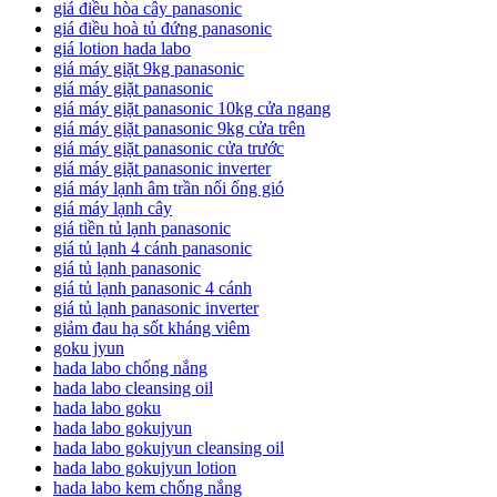
giá điều hòa cây panasonic
giá điều hoà tủ đứng panasonic
giá lotion hada labo
giá máy giặt 9kg panasonic
giá máy giặt panasonic
giá máy giặt panasonic 10kg cửa ngang
giá máy giặt panasonic 9kg cửa trên
giá máy giặt panasonic cửa trước
giá máy giặt panasonic inverter
giá máy lạnh âm trần nối ống gió
giá máy lạnh cây
giá tiền tủ lạnh panasonic
giá tủ lạnh 4 cánh panasonic
giá tủ lạnh panasonic
giá tủ lạnh panasonic 4 cánh
giá tủ lạnh panasonic inverter
giảm đau hạ sốt kháng viêm
goku jyun
hada labo chống nắng
hada labo cleansing oil
hada labo goku
hada labo gokujyun
hada labo gokujyun cleansing oil
hada labo gokujyun lotion
hada labo kem chống nắng