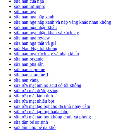
sữa nan của nga
sữa nan infinipro
sữa nan nga
sữa nan nga nắp xanh
sữa nan nga nắp xanh và nắp vàng khác nhau không
sữa nan nga nhập khẩu
sữa nan nga nhập khẩu và xách tay
sữa nan nga review
sữa nan nga thật và giả
sữa Nan Nga tốt không
sữa nan nga xách tay và nhập khẩu
sữa nan organic
sữa nan pha sẵn
sữa nan supreme
sữa nan supreme 1
sữa nan vàng
sữa rửa mặt amino acid có tốt không
sữa rửa mặt dưỡng sáng
sữa rửa mặt lành tính
sữa rửa mặt nhiều bọt
sữa rửa mặt tạo bọt cho da khô nhạy cảm
sữa rửa mặt tạo bọt hada labo
sữa rửa mặt tạo bọt không chứa xà phòng
sữa tắm bé sơ sinh
sữa tắm cho bé da khô