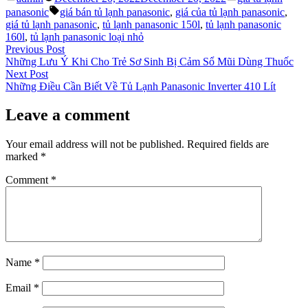
by
in
Tags:
panasonic
giá bán tủ lạnh panasonic
,
giá của tủ lạnh panasonic
,
giá tủ lạnh panasonic
,
tủ lạnh panasonic 150l
,
tủ lạnh panasonic
160l
,
tủ lạnh panasonic loại nhỏ
Post
Previous
Previous Post
post:
Những Lưu Ý Khi Cho Trẻ Sơ Sinh Bị Cảm Sổ Mũi Dùng Thuốc
navigation
Next
Next Post
post:
Những Điều Cần Biết Về Tủ Lạnh Panasonic Inverter 410 Lít
Leave a comment
Your email address will not be published.
Required fields are
marked
*
Comment
*
Name
*
Email
*