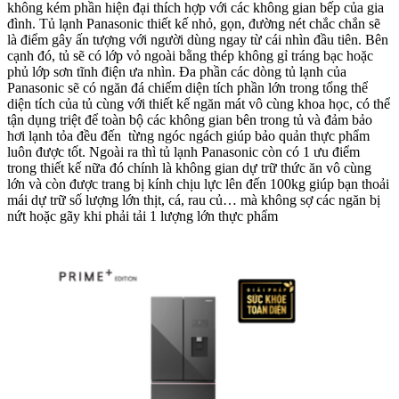
không kém phần hiện đại thích hợp với các không gian bếp của gia
đình. Tủ lạnh Panasonic thiết kế nhỏ, gọn, đường nét chắc chắn sẽ
là điểm gây ấn tượng với người dùng ngay từ cái nhìn đầu tiên. Bên
cạnh đó, tủ sẽ có lớp vỏ ngoài bằng thép không gỉ tráng bạc hoặc
phủ lớp sơn tĩnh điện ưa nhìn. Đa phần các dòng tủ lạnh của
Panasonic sẽ có ngăn đá chiếm diện tích phần lớn trong tổng thể
diện tích của tủ cùng với thiết kế ngăn mát vô cùng khoa học, có thể
tận dụng triệt để toàn bộ các không gian bên trong tủ và đảm bảo
hơi lạnh tỏa đều đến từng ngóc ngách giúp bảo quản thực phẩm
luôn được tốt. Ngoài ra thì tủ lạnh Panasonic còn có 1 ưu điểm
trong thiết kế nữa đó chính là không gian dự trữ thức ăn vô cùng
lớn và còn được trang bị kính chịu lực lên đến 100kg giúp bạn thoải
mái dự trữ số lượng lớn thịt, cá, rau củ… mà không sợ các ngăn bị
nứt hoặc gãy khi phải tải 1 lượng lớn thực phẩm