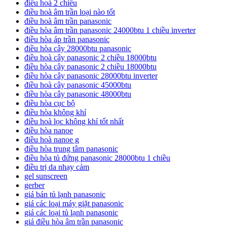
điều hoà 2 chiều
điều hoà âm trần loại nào tốt
điều hoà âm trần panasonic
điều hòa âm trần panasonic 24000btu 1 chiều inverter
điều hòa áp trần panasonic
điều hòa cây 28000btu panasonic
điều hoà cây panasonic 2 chiều 18000btu
điều hòa cây panasonic 2 chiều 18000btu
điều hòa cây panasonic 28000btu inverter
điều hoà cây panasonic 45000btu
điều hòa cây panasonic 48000btu
điều hòa cục bộ
điều hòa không khí
điều hoà lọc không khí tốt nhất
điều hòa nanoe
điều hoà nanoe g
điều hòa trung tâm panasonic
điều hòa tủ đứng panasonic 28000btu 1 chiều
điều trị da nhạy cảm
gel sunscreen
gerber
giá bán tủ lạnh panasonic
giá các loại máy giặt panasonic
giá các loại tủ lạnh panasonic
giá điều hòa âm trần panasonic