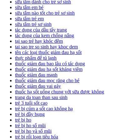
sữa tắm dành cho trẻ sơ sinh
sữa tắm em bé
sữa tắm nào tốt cho trẻ sơ sinh
sữa tắm trẻ em
sữa tắm trẻ sơ sinh
tác dụng của dầu tẩy trang
tác dụng của kem chống nắng
tại sao trẻ hay khóc đêm
tai sao tre so sinh hay khoc dem
tên các loại thuốc giảm đau hạ sốt
thực phẩm để tủ lạnh
thuốc giảm đau bao lâu có tác dụng
thuốc giảm đau hạ sốt kháng viêm
thuốc giảm đau mạnh
thuốc giảm đau mọc răng cho bé
thuốc giảm đau vai gáy
thuốc hạ sốt uống chung với sữa được không
trang da toan than sau sinh
trẻ 3 tuổi sốt cao
trẻ bị cúm a sốt cao không hạ
trẻ bị đầy bụng
trẻ bị ho
trẻ bị ho sổ mũi
trẻ bị ho và sổ mũi
trẻ bị rối loạn tiêu hóa