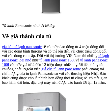
Tủ lạnh Panasonic có thiết kế đẹp
Về giá thành của tủ
giá bán tủ lạnh panasonic
sẽ có mức dao động từ 4 triệu đồng đối
với các dòng bình thường và có thể lên đến vài chục triệu đồng đối
với các dòng cao cấp. Đối với thị trường Việt Nam thì những
tủ lạnh
panasonic loại nhỏ
như
tủ lạnh panasonic 150l
và
tủ lạnh panasonic
160l
có mức giá từ 4 đến 12 triệu được nhiều người tiêu dùng ưa
chuộng nhất. Ngoài việc
giá của tủ lạnh panasonic
phải chăng thì
chất lượng của tủ lạnh Panasonic so với các thương hiệu Nhật Bản
khác cũng được cho là nhỉnh hơn đồng thời tủ cũng sẽ có thời gian
bảo hành dài hơn, đặc biệt máy nén được bảo hành tới tận 12 năm.