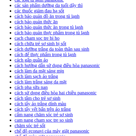
các sản phẩm dưỡng da tuổi dậy thì
các thuốc giảm đau hạ sốt
cách bảo quản đồ ăn trong tủ lạnh
cách bảo quản thức ăn
cách bảo quản thức ăn trong tủ lạnh
cách bảo quản thực phẩm trong tủ lạnh
cach cham soc tre bi ho
cách chữa trẻ sơ sinh bị sốt
cách dưỡng trắng da toàn thân sau sinh
cách để thực phẩm trong tủ lạnh
cách gấp quần áo
cách hướng dẫn sử dụng điều hòa panasonic
cách làm da mặt sáng mịn
cách làm sạch áo trắng
cách làm trắng sáng da mặt
cách pha sữa nan
cách sử dụng điều hòa hai chiều panasonic
cách tắm cho trẻ sơ sinh
cách tẩy áo trắng dính màu
cách tẩy vết bẩn trên áo trắng
cẩm nang chăm sóc trẻ sơ sinh
cam nang cham soc tre so sinh
chăm sóc trẻ sốt
chế độ econavi của máy giặt panasonic