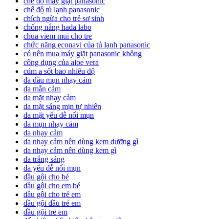
chế độ máy giặt panasonic
chế độ tủ lạnh panasonic
chích ngừa cho trẻ sơ sinh
chống nắng hada labo
chua viem mui cho tre
chức năng econavi của tủ lạnh panasonic
có nên mua máy giặt panasonic không
công dụng của aloe vera
cúm a sốt bao nhiêu độ
da dầu mụn nhạy cảm
da mẫn cảm
da mặt nhạy cảm
da mặt sáng mịn tự nhiên
da mặt yếu dễ nổi mụn
da mụn nhạy cảm
da nhạy cảm
da nhạy cảm nên dùng kem dưỡng gì
da nhạy cảm nên dùng kem gì
da trắng sáng
da yếu dễ nổi mụn
dầu gội cho bé
dầu gội cho em bé
dầu gội cho trẻ em
dầu gội đầu trẻ em
dầu gội trẻ em