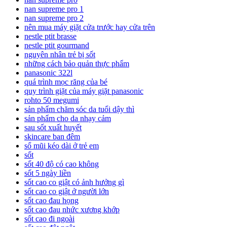
nan supreme pro 1
nan supreme pro 2
nên mua máy giặt cửa trước hay cửa trên
nestle ptit brasse
nestle ptit gourmand
nguyên nhân trẻ bị sốt
những cách bảo quản thực phẩm
panasonic 322l
quá trình mọc răng của bé
quy trình giặt của máy giặt panasonic
rohto 50 megumi
sản phẩm chăm sóc da tuổi dậy thì
sản phẩm cho da nhạy cảm
sau sốt xuất huyết
skincare ban đêm
sổ mũi kéo dài ở trẻ em
sốt
sốt 40 độ có cao không
sốt 5 ngày liền
sốt cao co giật có ảnh hưởng gì
sốt cao co giật ở người lớn
sốt cao đau họng
sốt cao đau nhức xương khớp
sốt cao đi ngoài