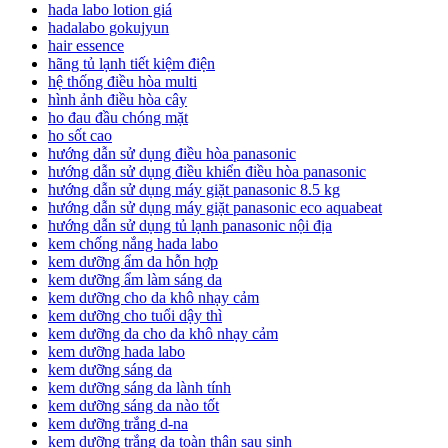
hada labo lotion giá
hadalabo gokujyun
hair essence
hãng tủ lạnh tiết kiệm điện
hệ thống điều hòa multi
hình ảnh điều hòa cây
ho đau đầu chóng mặt
ho sốt cao
hướng dẫn sử dụng điều hòa panasonic
hướng dẫn sử dụng điều khiển điều hòa panasonic
hướng dẫn sử dụng máy giặt panasonic 8.5 kg
hướng dẫn sử dụng máy giặt panasonic eco aquabeat
hướng dẫn sử dụng tủ lạnh panasonic nội địa
kem chống nắng hada labo
kem dưỡng ẩm da hỗn hợp
kem dưỡng ẩm làm sáng da
kem dưỡng cho da khô nhạy cảm
kem dưỡng cho tuổi dậy thì
kem dưỡng da cho da khô nhạy cảm
kem dưỡng hada labo
kem dưỡng sáng da
kem dưỡng sáng da lành tính
kem dưỡng sáng da nào tốt
kem dưỡng trắng d-na
kem dưỡng trắng da toàn thân sau sinh