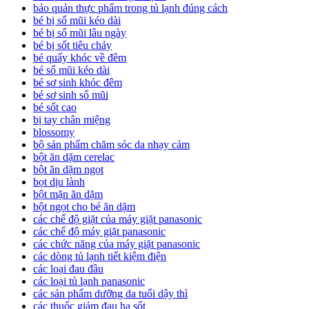
bảo quản thực phẩm trong tủ lạnh đúng cách
bé bị sổ mũi kéo dài
bé bị sổ mũi lâu ngày
bé bị sốt tiêu chảy
bé quấy khóc về đêm
bé sổ mũi kéo dài
bé sơ sinh khóc đêm
bé sơ sinh sổ mũi
bé sốt cao
bị tay chân miệng
blossomy
bộ sản phẩm chăm sóc da nhạy cảm
bột ăn dặm cerelac
bột ăn dặm ngọt
bọt dịu lành
bột mặn ăn dặm
bột ngọt cho bé ăn dặm
các chế độ giặt của máy giặt panasonic
các chế độ máy giặt panasonic
các chức năng của máy giặt panasonic
các dòng tủ lạnh tiết kiệm điện
các loại đau đầu
các loại tủ lạnh panasonic
các sản phẩm dưỡng da tuổi dậy thì
các thuốc giảm đau hạ sốt