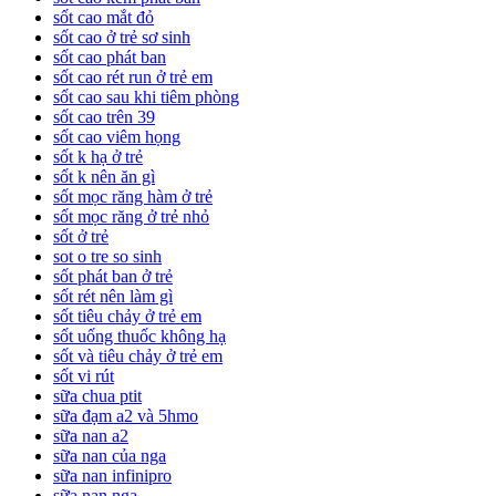
sốt cao mắt đỏ
sốt cao ở trẻ sơ sinh
sốt cao phát ban
sốt cao rét run ở trẻ em
sốt cao sau khi tiêm phòng
sốt cao trên 39
sốt cao viêm họng
sốt k hạ ở trẻ
sốt k nên ăn gì
sốt mọc răng hàm ở trẻ
sốt mọc răng ở trẻ nhỏ
sốt ở trẻ
sot o tre so sinh
sốt phát ban ở trẻ
sốt rét nên làm gì
sốt tiêu chảy ở trẻ em
sốt uống thuốc không hạ
sốt và tiêu chảy ở trẻ em
sốt vi rút
sữa chua ptit
sữa đạm a2 và 5hmo
sữa nan a2
sữa nan của nga
sữa nan infinipro
sữa nan nga