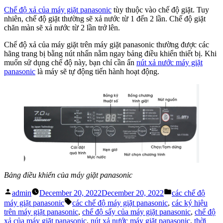
Chế độ xả của máy giặt panasonic
tùy thuộc vào chế độ giặt. Tuy
nhiên, chế độ giặt thường sẽ xả nước từ 1 đến 2 lần. Chế độ giặt
chăn màn sẽ xả nước từ 2 lần trở lên.
Chế độ xả của máy giặt trên máy giặt panasonic thường được các
hãng trang bị bằng nút nhấn nằm ngay bảng điều khiển thiết bị. Khi
muốn sử dụng chế độ này, bạn chỉ cần ấn
nút xả nước máy giặt
panasonic
là máy sẽ tự động tiến hành hoạt động.
Bảng điều khiển của máy giặt panasonic
Posted
Posted
admin
December 20, 2022
December 20, 2022
các chế độ
by
in
Tags:
máy giặt panasonic
các chế độ máy giặt panasonic
,
các ký hiệu
trên máy giặt panasonic
,
chế độ sấy của máy giặt panasonic
,
chế độ
xả của máy giặt panasonic
,
nút xả nước máy giặt panasonic
,
thời