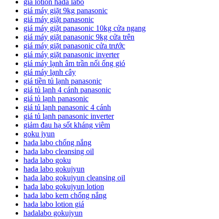
giá lotion hada labo
giá máy giặt 9kg panasonic
giá máy giặt panasonic
giá máy giặt panasonic 10kg cửa ngang
giá máy giặt panasonic 9kg cửa trên
giá máy giặt panasonic cửa trước
giá máy giặt panasonic inverter
giá máy lạnh âm trần nối ống gió
giá máy lạnh cây
giá tiền tủ lạnh panasonic
giá tủ lạnh 4 cánh panasonic
giá tủ lạnh panasonic
giá tủ lạnh panasonic 4 cánh
giá tủ lạnh panasonic inverter
giảm đau hạ sốt kháng viêm
goku jyun
hada labo chống nắng
hada labo cleansing oil
hada labo goku
hada labo gokujyun
hada labo gokujyun cleansing oil
hada labo gokujyun lotion
hada labo kem chống nắng
hada labo lotion giá
hadalabo gokujyun