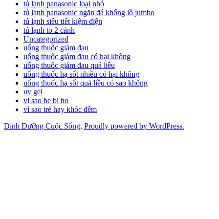
tủ lạnh panasonic loại nhỏ
tủ lạnh panasonic ngăn đá khổng lồ jumbo
tủ lạnh siêu tiết kiệm điện
tủ lạnh to 2 cánh
Uncategorized
uống thuốc giảm đau
uống thuốc giảm đau có hại không
uống thuốc giảm đau quá liều
uống thuốc hạ sốt nhiều có hại không
uống thuốc hạ sốt quá liều có sao không
uv gel
vi sao be bi ho
vì sao trẻ hay khóc đêm
Dinh Dưỡng Cuộc Sống
,
Proudly powered by WordPress.