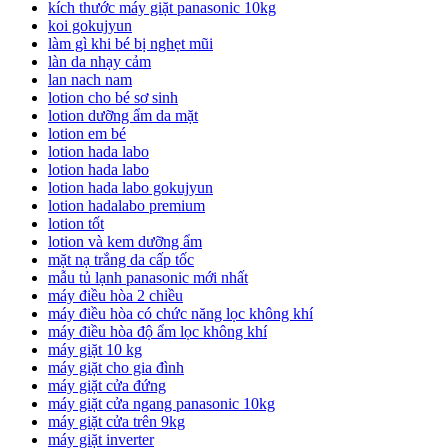
kích thước máy giặt panasonic 10kg
koi gokujyun
làm gì khi bé bị nghẹt mũi
làn da nhạy cảm
lan nach nam
lotion cho bé sơ sinh
lotion dưỡng ẩm da mặt
lotion em bé
lotion hada labo
lotion hada labo
lotion hada labo gokujyun
lotion hadalabo premium
lotion tốt
lotion và kem dưỡng ẩm
mặt nạ trắng da cấp tốc
mẫu tủ lạnh panasonic mới nhất
máy điều hòa 2 chiều
máy điều hòa có chức năng lọc không khí
máy điều hòa độ ẩm lọc không khí
máy giặt 10 kg
máy giặt cho gia đình
máy giặt cửa đứng
máy giặt cửa ngang panasonic 10kg
máy giặt cửa trên 9kg
máy giặt inverter