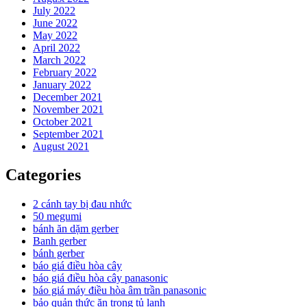
July 2022
June 2022
May 2022
April 2022
March 2022
February 2022
January 2022
December 2021
November 2021
October 2021
September 2021
August 2021
Categories
2 cánh tay bị đau nhức
50 megumi
bánh ăn dặm gerber
Banh gerber
bánh gerber
báo giá điều hòa cây
báo giá điều hòa cây panasonic
báo giá máy điều hòa âm trần panasonic
bảo quản thức ăn trong tủ lạnh