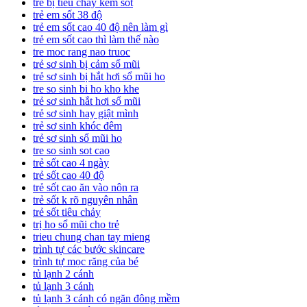
trẻ bị tiêu chảy kèm sốt
trẻ em sốt 38 độ
trẻ em sốt cao 40 độ nên làm gì
trẻ em sốt cao thì làm thế nào
tre moc rang nao truoc
trẻ sơ sinh bị cảm sổ mũi
trẻ sơ sinh bị hắt hơi sổ mũi ho
tre so sinh bi ho kho khe
trẻ sơ sinh hắt hơi sổ mũi
trẻ sơ sinh hay giật mình
trẻ sơ sinh khóc đêm
trẻ sơ sinh sổ mũi ho
tre so sinh sot cao
trẻ sốt cao 4 ngày
trẻ sốt cao 40 độ
trẻ sốt cao ăn vào nôn ra
trẻ sốt k rõ nguyên nhân
trẻ sốt tiêu chảy
trị ho sổ mũi cho trẻ
trieu chung chan tay mieng
trình tự các bước skincare
trình tự mọc răng của bé
tủ lạnh 2 cánh
tủ lạnh 3 cánh
tủ lạnh 3 cánh có ngăn đông mềm