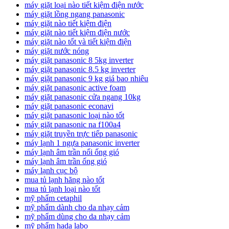
máy giặt loại nào tiết kiệm điện nước
máy giặt lồng ngang panasonic
máy giặt nào tiết kiệm điện
máy giặt nào tiết kiệm điện nước
máy giặt nào tốt và tiết kiệm điện
máy giặt nước nóng
máy giặt panasonic 8 5kg inverter
máy giặt panasonic 8.5 kg inverter
máy giặt panasonic 9 kg giá bao nhiêu
máy giặt panasonic active foam
máy giặt panasonic cửa ngang 10kg
máy giặt panasonic econavi
máy giặt panasonic loại nào tốt
máy giặt panasonic na f100a4
máy giặt truyền trực tiếp panasonic
máy lạnh 1 ngựa panasonic inverter
máy lạnh âm trần nối ống gió
máy lạnh âm trần ống gió
máy lạnh cục bộ
mua tủ lạnh hãng nào tốt
mua tủ lạnh loại nào tốt
mỹ phẩm cetaphil
mỹ phẩm dành cho da nhạy cảm
mỹ phẩm dùng cho da nhạy cảm
mỹ phẩm hada labo