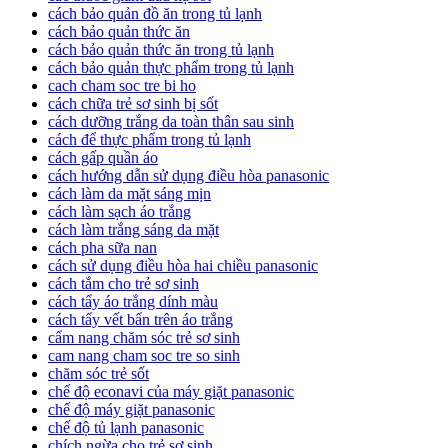
cách bảo quản đồ ăn trong tủ lạnh
cách bảo quản thức ăn
cách bảo quản thức ăn trong tủ lạnh
cách bảo quản thực phẩm trong tủ lạnh
cach cham soc tre bi ho
cách chữa trẻ sơ sinh bị sốt
cách dưỡng trắng da toàn thân sau sinh
cách để thực phẩm trong tủ lạnh
cách gấp quần áo
cách hướng dẫn sử dụng điều hòa panasonic
cách làm da mặt sáng mịn
cách làm sạch áo trắng
cách làm trắng sáng da mặt
cách pha sữa nan
cách sử dụng điều hòa hai chiều panasonic
cách tắm cho trẻ sơ sinh
cách tẩy áo trắng dính màu
cách tẩy vết bẩn trên áo trắng
cẩm nang chăm sóc trẻ sơ sinh
cam nang cham soc tre so sinh
chăm sóc trẻ sốt
chế độ econavi của máy giặt panasonic
chế độ máy giặt panasonic
chế độ tủ lạnh panasonic
chích ngừa cho trẻ sơ sinh