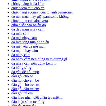
chống nắng hada labo
chua viem mui cho tre
chức năng econavi của tủ lạnh panasonic
có nên mua máy giặt panasonic không
công dụng của aloe vera
cúm a sốt bao nhiêu độ
da dầu mụn nhạy cảm
da mẫn cảm
da mặt nhạy cảm
da mặt sáng mịn tự nhiên
da mặt yếu dễ nổi mụn
da mụn nhạy cảm
da nhạy cảm
da nhạy cảm nên dùng kem dưỡng gì
da nhạy cảm nên dùng kem gì
da trắng sáng
da yếu dễ nổi mụn
dầu gội cho bé
dầu gội cho em bé
dầu gội cho trẻ em
dầu gội đầu trẻ em
dầu gội trẻ em
dấu hiệu nhận biết chân tay miệng
dấu hiệu sốt mọc răng
dầu tẩy trang tốt