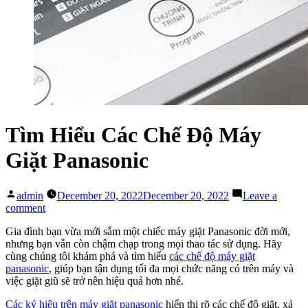
Tìm Hiểu Các Chế Độ Máy
Giặt Panasonic
Posted
admin
December 20, 2022
December 20, 2022
Leave a
by
on
comment
Tìm
Gia đình bạn vừa mới sắm một chiếc máy giặt Panasonic đời mới,
Hiểu
nhưng bạn vẫn còn chậm chạp trong mọi thao tác sử dụng. Hãy
Các
cùng chúng tôi khám phá và tìm hiểu
các chế độ máy giặt
Chế
panasonic
, giúp bạn tận dụng tối đa mọi chức năng có trên máy và
Độ
việc giặt giũ sẽ trở nên hiệu quả hơn nhé.
Máy
Giặt
Các ký hiệu trên máy giặt panasonic
hiển thị rõ các chế độ giặt, xả
Panasonic