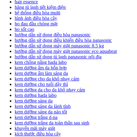
hair essence
hãng tủ lạnh tiết kiệm điện
hệ thống điều hòa multi
hình ảnh điều hòa cây
ho đau đầu chóng mặt
ho sốt cao
hướng dẫn sử dụng điều hòa panasonic
hướng dẫn sử dụng điều khiển điều hòa panasonic
hướng dẫn sử dụng máy giặt panasonic 8.5 kg
hướng dẫn sử dụng máy giặt panasonic eco aquabeat
hướng dẫn sử dụng tủ lạnh panasonic nội địa
kem chống nắng hada labo
kem dưỡng ẩm da hỗn hợp
kem dưỡng ẩm làm sáng da
kem dưỡng cho da khô nhạy cảm
kem dưỡng cho tuổi dậy thì
kem dưỡng da cho da khô nhạy cảm
kem dưỡng hada labo
kem dưỡng sáng da
kem dưỡng sáng da lành tính
kem dưỡng sáng da nào tốt
kem dưỡng trắng d-na
kem dưỡng trắng da toàn thân sau sinh
khuyến mãi máy giặt
kích thước điều hòa cây