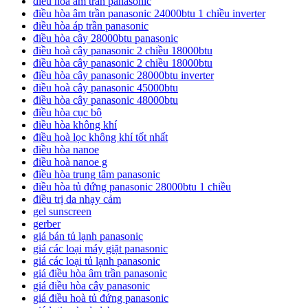
điều hoà âm trần panasonic
điều hòa âm trần panasonic 24000btu 1 chiều inverter
điều hòa áp trần panasonic
điều hòa cây 28000btu panasonic
điều hoà cây panasonic 2 chiều 18000btu
điều hòa cây panasonic 2 chiều 18000btu
điều hòa cây panasonic 28000btu inverter
điều hoà cây panasonic 45000btu
điều hòa cây panasonic 48000btu
điều hòa cục bộ
điều hòa không khí
điều hoà lọc không khí tốt nhất
điều hòa nanoe
điều hoà nanoe g
điều hòa trung tâm panasonic
điều hòa tủ đứng panasonic 28000btu 1 chiều
điều trị da nhạy cảm
gel sunscreen
gerber
giá bán tủ lạnh panasonic
giá các loại máy giặt panasonic
giá các loại tủ lạnh panasonic
giá điều hòa âm trần panasonic
giá điều hòa cây panasonic
giá điều hoà tủ đứng panasonic