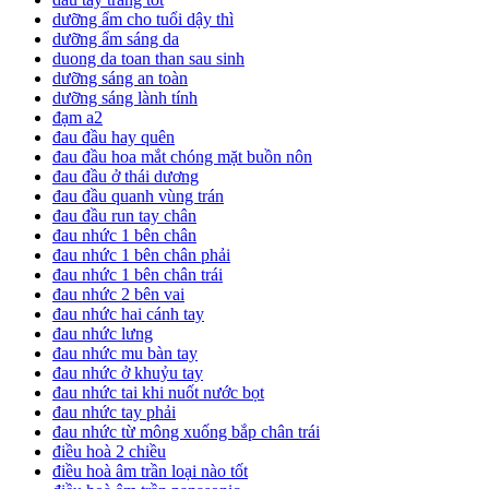
dưỡng ẩm cho tuổi dậy thì
dưỡng ẩm sáng da
duong da toan than sau sinh
dưỡng sáng an toàn
dưỡng sáng lành tính
đạm a2
đau đầu hay quên
đau đầu hoa mắt chóng mặt buồn nôn
đau đầu ở thái dương
đau đầu quanh vùng trán
đau đầu run tay chân
đau nhức 1 bên chân
đau nhức 1 bên chân phải
đau nhức 1 bên chân trái
đau nhức 2 bên vai
đau nhức hai cánh tay
đau nhức lưng
đau nhức mu bàn tay
đau nhức ở khuỷu tay
đau nhức tai khi nuốt nước bọt
đau nhức tay phải
đau nhức từ mông xuống bắp chân trái
điều hoà 2 chiều
điều hoà âm trần loại nào tốt