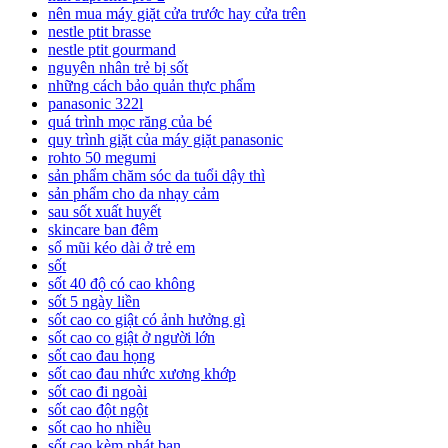
nên mua máy giặt cửa trước hay cửa trên
nestle ptit brasse
nestle ptit gourmand
nguyên nhân trẻ bị sốt
những cách bảo quản thực phẩm
panasonic 322l
quá trình mọc răng của bé
quy trình giặt của máy giặt panasonic
rohto 50 megumi
sản phẩm chăm sóc da tuổi dậy thì
sản phẩm cho da nhạy cảm
sau sốt xuất huyết
skincare ban đêm
sổ mũi kéo dài ở trẻ em
sốt
sốt 40 độ có cao không
sốt 5 ngày liền
sốt cao co giật có ảnh hưởng gì
sốt cao co giật ở người lớn
sốt cao đau họng
sốt cao đau nhức xương khớp
sốt cao đi ngoài
sốt cao đột ngột
sốt cao ho nhiều
sốt cao kèm phát ban