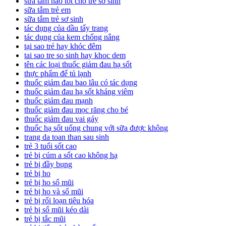
sữa tắm nào tốt cho trẻ sơ sinh
sữa tắm trẻ em
sữa tắm trẻ sơ sinh
tác dụng của dầu tẩy trang
tác dụng của kem chống nắng
tại sao trẻ hay khóc đêm
tai sao tre so sinh hay khoc dem
tên các loại thuốc giảm đau hạ sốt
thực phẩm để tủ lạnh
thuốc giảm đau bao lâu có tác dụng
thuốc giảm đau hạ sốt kháng viêm
thuốc giảm đau mạnh
thuốc giảm đau mọc răng cho bé
thuốc giảm đau vai gáy
thuốc hạ sốt uống chung với sữa được không
trang da toan than sau sinh
trẻ 3 tuổi sốt cao
trẻ bị cúm a sốt cao không hạ
trẻ bị đầy bụng
trẻ bị ho
trẻ bị ho sổ mũi
trẻ bị ho và sổ mũi
trẻ bị rối loạn tiêu hóa
trẻ bị sổ mũi kéo dài
trẻ bị tắc mũi