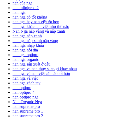
nan của nga
nan infinipro a2
nan nga
nan nga có tốt không
nan nga hay nan việt tốt hơn
nan nga khác nan việt như thế nào
Nan Nga nắp vàng và nắp xanh
nan nga nắp xanh
nan nga nắp xanh nắp vàng
nan nga nhập khẩu
nan nga nội địa
nan nga optipro
nan nga organic
nan nga sản xuất ở đâu
nan nga va nan thuy si co gi khac nhau
nan nga và nan việt cái nào tốt hơn
nan nga và việt
nan nga xách tay
nan optipro
nan optipro 4
nan optipro nga
Nan Organic Nga
nan supreme pro
nan supreme pro 1
nan supreme pro 2