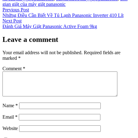
gian giặt của máy giặt panasonic
Post
Previous
Previous Post
post:
Những Điều Cần Biết Về Tủ Lạnh Panasonic Inverter 410 Lít
navigation
Next
Next Post
post:
Đánh Giá Máy Giặt Panasonic Active Foam 9kg
Leave a comment
Your email address will not be published.
Required fields are
marked
*
Comment
*
Name
*
Email
*
Website