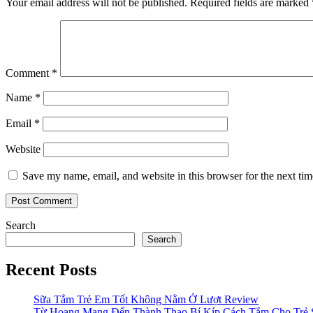
Your email address will not be published.
Required fields are marked
Comment
*
Name
*
Email
*
Website
Save my name, email, and website in this browser for the next ti
Search
Search
Recent Posts
Sữa Tắm Trẻ Em Tốt Không Nằm Ở Lượt Review
Từ Hoang Mang Đến Thành Thạo Bí Kíp Cách Tắm Cho Trẻ 