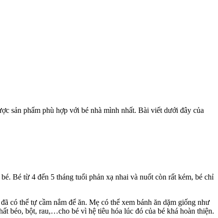
ược sản phẩm phù hợp với bé nhà mình nhất. Bài viết dưới đây của
bé. Bé từ 4 đến 5 tháng tuổi phản xạ nhai và nuốt còn rất kém, bé chỉ
 bé đã có thể tự cầm nắm để ăn. Mẹ có thể xem bánh ăn dặm giống như
ất béo, bột, rau,…cho bé vì hệ tiêu hóa lúc đó của bé khá hoàn thiện.