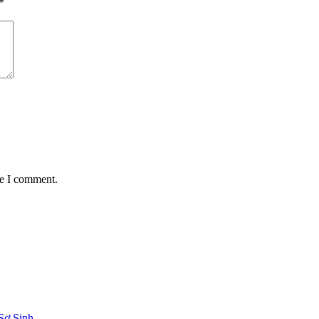
*
me I comment.
Sơ Sinh