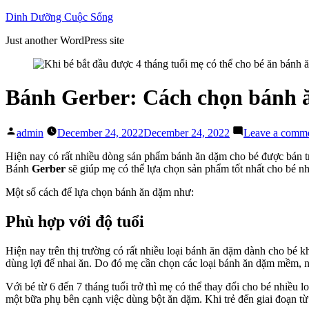
Skip
Dinh Dưỡng Cuộc Sống
to
Just another WordPress site
content
Bánh Gerber: Cách chọn bánh 
Posted
admin
December 24, 2022
December 24, 2022
Leave a comm
by
Hiện nay có rất nhiều dòng sản phẩm bánh ăn dặm cho bé được bán tr
Bánh
Gerber
sẽ giúp mẹ có thể lựa chọn sản phẩm tốt nhất cho bé n
Một số cách để lựa chọn bánh ăn dặm như:
Phù hợp với độ tuổi
Hiện nay trên thị trường có rất nhiều loại bánh ăn dặm dành cho bé k
dùng lợi để nhai ăn. Do đó mẹ cần chọn các loại bánh ăn dặm mềm, n
Với bé từ 6 đến 7 tháng tuổi trở thì mẹ có thể thay đổi cho bé nhiề
một bữa phụ bên cạnh việc dùng bột ăn dặm. Khi trẻ đến giai đoạn từ 