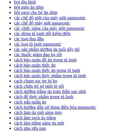
bọt dịu lành
bột mặn ăn dặm
bột ngọt cho bé ăn dặm
các chế độ giặt của máy giặt panasonic
các chế độ máy giặt panasonic
các chức năng của máy giặt panasonic
các dòng tủ lạnh tiết kiệm điện
các loại đau đầu
các loại tủ lạnh panasonic
các sản phẩm dưỡng da tuổi dậy thì
các thuốc giảm đau hạ sốt
cách bảo quản đồ ăn trong tủ lạnh
cách bảo quản thức ăn
cách bảo quản thức ăn trong tủ lạnh
cách bảo quản thực phẩm trong tủ lạnh
cach cham soc tre bi ho
cách chữa trẻ sơ sinh bị sốt
cách dưỡng trắng da toàn thân sau sinh
cách để thực phẩm trong tủ lạnh
cách gấp quần áo
cách hướng dẫn sử dụng điều hòa panasonic
cách làm da mặt sáng mịn
cách làm sạch áo trắng
cách làm trắng sáng da mặt
cách pha sữa nan