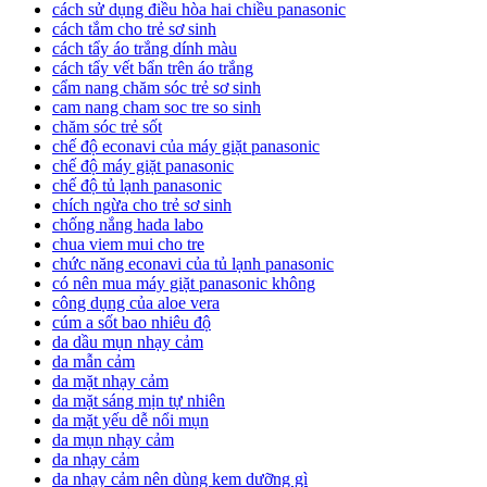
cách sử dụng điều hòa hai chiều panasonic
cách tắm cho trẻ sơ sinh
cách tẩy áo trắng dính màu
cách tẩy vết bẩn trên áo trắng
cẩm nang chăm sóc trẻ sơ sinh
cam nang cham soc tre so sinh
chăm sóc trẻ sốt
chế độ econavi của máy giặt panasonic
chế độ máy giặt panasonic
chế độ tủ lạnh panasonic
chích ngừa cho trẻ sơ sinh
chống nắng hada labo
chua viem mui cho tre
chức năng econavi của tủ lạnh panasonic
có nên mua máy giặt panasonic không
công dụng của aloe vera
cúm a sốt bao nhiêu độ
da dầu mụn nhạy cảm
da mẫn cảm
da mặt nhạy cảm
da mặt sáng mịn tự nhiên
da mặt yếu dễ nổi mụn
da mụn nhạy cảm
da nhạy cảm
da nhạy cảm nên dùng kem dưỡng gì