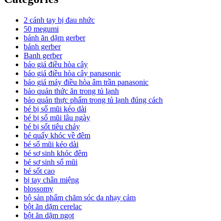
2 cánh tay bị đau nhức
50 megumi
bánh ăn dặm gerber
bánh gerber
Banh gerber
báo giá điều hòa cây
báo giá điều hòa cây panasonic
báo giá máy điều hòa âm trần panasonic
bảo quản thức ăn trong tủ lạnh
bảo quản thực phẩm trong tủ lạnh đúng cách
bé bị sổ mũi kéo dài
bé bị sổ mũi lâu ngày
bé bị sốt tiêu chảy
bé quấy khóc về đêm
bé sổ mũi kéo dài
bé sơ sinh khóc đêm
bé sơ sinh sổ mũi
bé sốt cao
bị tay chân miệng
blossomy
bộ sản phẩm chăm sóc da nhạy cảm
bột ăn dặm cerelac
bột ăn dặm ngọt