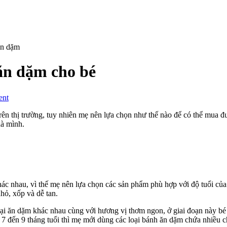
ăn dặm cho bé
on
ent
Bánh
Gerber:
ên thị trường, tuy nhiên mẹ nên lựa chọn như thế nào để có thể mua đ
Cách
hà mình.
chọn
bánh
ăn
dặm
cho
bé
hác nhau, vì thế mẹ nên lựa chọn các sản phẩm phù hợp với độ tuổi của 
hỏ, xốp và dễ tan.
u loại ăn dặm khác nhau cùng với hương vị thơm ngon, ở giai đoạn này
7 đến 9 tháng tuổi thì mẹ mới dùng các loại bánh ăn dặm chứa nhiều ch