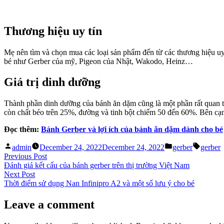
Thương hiệu uy tín
Mẹ nên tìm và chọn mua các loại sản phẩm đến từ các thương hiệu uy
bé như Gerber của mỹ, Pigeon của Nhật, Wakodo, Heinz…
Giá trị dinh dưỡng
Thành phần dinh dưỡng của bánh ăn dặm cũng là một phần rất quan tr
còn chất béo trên 25%, đường và tinh bột chiếm 50 đến 60%. Bên cạn
Đọc thêm:
Bánh Gerber và lợi ích của bánh ăn dặm dành cho bé
Posted
Posted
Tags:
admin
December 24, 2022
December 24, 2022
gerber
gerber
by
in
Post
Previous
Previous Post
post:
Đánh giá kết cấu của bánh gerber trên thị trường Việt Nam
navigation
Next
Next Post
post:
Thời điểm sử dụng Nan Infinipro A2 và một số lưu ý cho bé
Leave a comment