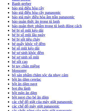
Banh gerber
báo giá điều hòa cây
báo giá điều hòa cây panasonic
báo giá máy điều hòa âm trần panasonic
bảo quản thức ăn trong tủ lạnh
bảo quản thực phẩm trong tủ lạnh đúng cách
bé bị sổ mũi kéo dài
bé bị sổ mũi lâu ngày
bé bị sốt tiêu chảy
bé quấy khóc về đêm
bé sổ mũi kéo dài
bé sơ sinh khóc đêm
bé sơ sinh sổ mũi
bé sốt cao
bị tay chân miệng
blossomy
bộ sản phẩm chăm sóc da nhạy cảm
bột ăn dặm cerelac
bột ăn dặm ngọt
bọt dịu lành
bột mặn ăn dặm
bột ngọt cho bé ăn dặm
các chế độ giặt của máy giặt panasonic
các chế độ máy giặt panasonic
các chức năng của máy giặt panasonic