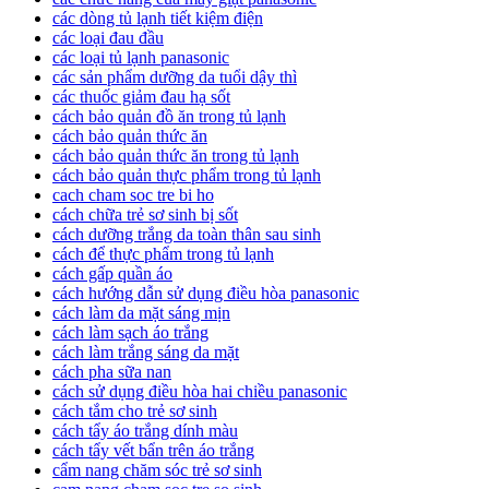
các dòng tủ lạnh tiết kiệm điện
các loại đau đầu
các loại tủ lạnh panasonic
các sản phẩm dưỡng da tuổi dậy thì
các thuốc giảm đau hạ sốt
cách bảo quản đồ ăn trong tủ lạnh
cách bảo quản thức ăn
cách bảo quản thức ăn trong tủ lạnh
cách bảo quản thực phẩm trong tủ lạnh
cach cham soc tre bi ho
cách chữa trẻ sơ sinh bị sốt
cách dưỡng trắng da toàn thân sau sinh
cách để thực phẩm trong tủ lạnh
cách gấp quần áo
cách hướng dẫn sử dụng điều hòa panasonic
cách làm da mặt sáng mịn
cách làm sạch áo trắng
cách làm trắng sáng da mặt
cách pha sữa nan
cách sử dụng điều hòa hai chiều panasonic
cách tắm cho trẻ sơ sinh
cách tẩy áo trắng dính màu
cách tẩy vết bẩn trên áo trắng
cẩm nang chăm sóc trẻ sơ sinh