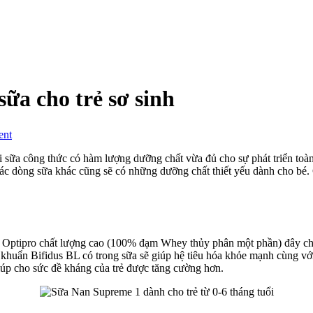
ữa cho trẻ sơ sinh
on
ent
Sữa
nan
i sữa công thức có hàm lượng dưỡng chất vừa đủ cho sự phát triển toàn 
supreme
c dòng sữa khác cũng sẽ có những dưỡng chất thiết yếu dành cho bé. C
1
và
các
dòng
sữa
m Optipro chất lượng cao (100% đạm Whey thủy phân một phần) đây chí
cho
i khuẩn Bifidus BL có trong sữa sẽ giúp hệ tiêu hóa khỏe mạnh cùng v
trẻ
giúp cho sức đề kháng của trẻ được tăng cường hơn.
sơ
sinh