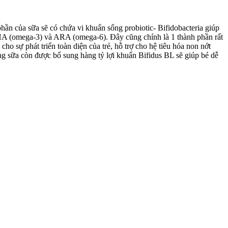
hần của sữa sẽ có chứa vi khuẩn sống probiotic- Bifidobacteria giúp
o DHA (omega-3) và ARA (omega-6). Đây cũng chính là 1 thành phần rất
 sự phát triển toàn diện của trẻ, hỗ trợ cho hệ tiêu hóa non nớt
ong sữa còn được bổ sung hàng tỷ lợi khuẩn Bifidus BL sẽ giúp bé dễ