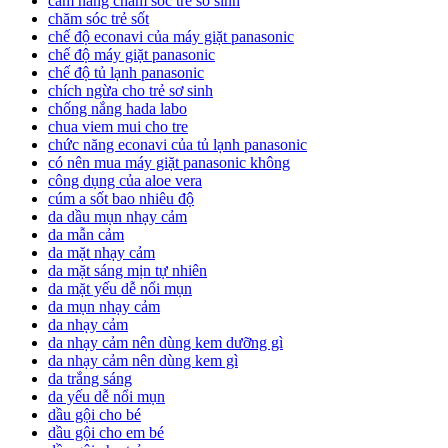
cam nang cham soc tre so sinh
chăm sóc trẻ sốt
chế độ econavi của máy giặt panasonic
chế độ máy giặt panasonic
chế độ tủ lạnh panasonic
chích ngừa cho trẻ sơ sinh
chống nắng hada labo
chua viem mui cho tre
chức năng econavi của tủ lạnh panasonic
có nên mua máy giặt panasonic không
công dụng của aloe vera
cúm a sốt bao nhiêu độ
da dầu mụn nhạy cảm
da mẫn cảm
da mặt nhạy cảm
da mặt sáng mịn tự nhiên
da mặt yếu dễ nổi mụn
da mụn nhạy cảm
da nhạy cảm
da nhạy cảm nên dùng kem dưỡng gì
da nhạy cảm nên dùng kem gì
da trắng sáng
da yếu dễ nổi mụn
dầu gội cho bé
dầu gội cho em bé