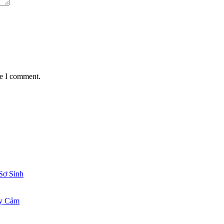
me I comment.
Sơ Sinh
ạy Cảm