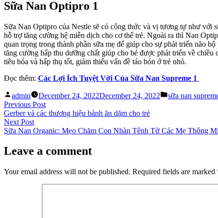
Sữa Nan Optipro 1
Sữa Nan Optipro của Nestle sẽ có công thức và vị tương tự như với s
hỗ trợ tăng cường hệ miễn dịch cho cơ thể trẻ. Ngoài ra thì Nan Opt
quan trọng trong thành phần sữa mẹ để giúp cho sự phát triển não bộ
tăng cường hấp thu dưỡng chất giúp cho bé được phát triển về chiều 
tiêu hóa và hấp thụ tốt, giảm thiểu vấn đề táo bón ở trẻ nhỏ.
Đọc thêm:
Các Lợi Ích Tuyệt Vời Của Sữa Nan Supreme 1
Posted
Posted
admin
December 24, 2022
December 24, 2022
sữa nan suprem
by
in
Post
Previous
Previous Post
post:
Gerber và các thương hiệu bánh ăn dặm cho trẻ
navigation
Next
Next Post
post:
Sữa Nan Organic: Mẹo Chăm Con Nhàn Tênh Từ Các Mẹ Thông M
Leave a comment
Your email address will not be published.
Required fields are marked