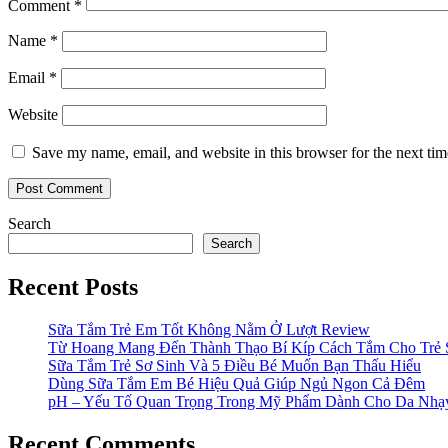
Comment
*
Name
*
Email
*
Website
Save my name, email, and website in this browser for the next ti
Search
Search
Recent Posts
Sữa Tắm Trẻ Em Tốt Không Nằm Ở Lượt Review
Từ Hoang Mang Đến Thành Thạo Bí Kíp Cách Tắm Cho Trẻ 
Sữa Tắm Trẻ Sơ Sinh Và 5 Điều Bé Muốn Bạn Thấu Hiểu
Dùng Sữa Tắm Em Bé Hiệu Quả Giúp Ngủ Ngon Cả Đêm
pH – Yếu Tố Quan Trọng Trong Mỹ Phẩm Dành Cho Da Nh
Recent Comments